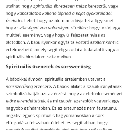
utalhat, hogy
spirituális ébredésen mész keresztül
, vagy
hogy
kapcsolatba kellene lépned a saját gyökereiddel,
őseiddel
. Lehet, hogy az álom arra hívja fel a figyelmet,
hogy
szükséged van valamilyen rituáléra
, hogy lezárj egy
múltbeli eseményt, vagy hogy új fejezetet nyiss az
életedben. A bábu ilyenkor egyfajta
vezető szellemként
is
értelmezhető, amely segít eligazodni a tudatalatti vagy a
spirituális birodalom rejtelmeiben.
Spirituális üzenetek és sorsszerűség
A bábokkal álmodni spirituális értelemben utalhat a
sorsszerűség
érzésére. A bábok, akiket a szálak irányítanak,
szimbolizálhatják azt az érzést, hogy az életünk eseményei
előre elrendeltettek
, és mi csupán szereplők vagyunk egy
nagyobb színdarabban. Ez az értelmezés nem feltétlenül
negatív; egyes spirituális hagyományokban a sors
elfogadása felszabadító lehet, és segít abban, hogy
engedjük az élet áramlását
, ahelyett, hogy görcsösen