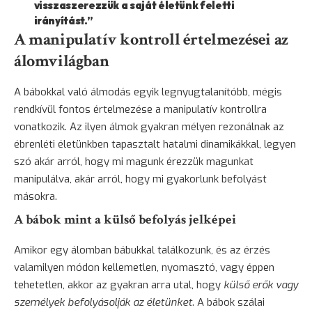
visszaszerezzük a saját életünk feletti
irányítást.”
A manipulatív kontroll értelmezései az
álomvilágban
A bábokkal való álmodás egyik legnyugtalanítóbb, mégis
rendkívül fontos értelmezése a manipulatív kontrollra
vonatkozik. Az ilyen álmok gyakran mélyen rezonálnak az
ébrenléti életünkben tapasztalt hatalmi dinamikákkal, legyen
szó akár arról, hogy mi magunk érezzük magunkat
manipulálva, akár arról, hogy mi gyakorlunk befolyást
másokra.
A bábok mint a külső befolyás jelképei
Amikor egy álomban bábukkal találkozunk, és az érzés
valamilyen módon kellemetlen, nyomasztó, vagy éppen
tehetetlen, akkor az gyakran arra utal, hogy
külső erők vagy
személyek befolyásolják az életünket
. A bábok szálai