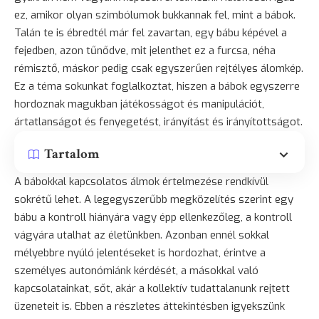
ez, amikor olyan szimbólumok bukkannak fel, mint a bábok.
Talán te is ébredtél már fel zavartan, egy bábu képével a
fejedben, azon tűnődve, mit jelenthet ez a furcsa, néha
rémisztő, máskor pedig csak egyszerűen rejtélyes álomkép.
Ez a téma sokunkat foglalkoztat, hiszen a bábok egyszerre
hordoznak magukban játékosságot és manipulációt,
ártatlanságot és fenyegetést, irányítást és irányítottságot.
Tartalom
A bábokkal kapcsolatos álmok értelmezése rendkívül
sokrétű lehet. A legegyszerűbb megközelítés szerint egy
bábu a kontroll hiányára vagy épp ellenkezőleg, a kontroll
vágyára utalhat az életünkben. Azonban ennél sokkal
mélyebbre nyúló jelentéseket is hordozhat, érintve a
személyes autonómiánk kérdését, a másokkal való
kapcsolatainkat, sőt, akár a kollektív tudattalanunk rejtett
üzeneteit is. Ebben a részletes áttekintésben igyekszünk