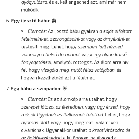
gyógyulásra
, és el kell engedned azt, ami már nem
működik.
Egy ijesztő bábu:
👻
Elemzés:
Az ijesztő bábu gyakran
a saját elfojtott
félelmeinket, szorongásainkat vagy az árnyékénket
testesíti meg. Lehet, hogy
szemben kell nézned
valamilyen belső démonnal
, vagy
egy olyan külső
fenyegetéssel
, amelytől rettegsz. Az álom arra hív
fel, hogy
vizsgáld meg, mitől félsz valójában
, és
hogyan kezelhetnéd ezt a félelmet.
Egy bábu a színpadon:
🌟
Elemzés:
Ez az álomkép arra utalhat, hogy
szerepet játszol az életedben
, vagy
úgy érzed, hogy
mások figyelnek és ítélkeznek feletted
. Lehet, hogy
nyomás alatt vagy
, hogy megfelelj valamilyen
elvárásnak. Ugyanakkor utalhat
a kreativitásodra és
az önkifejezésedre
is, különösen, ha élvezed a