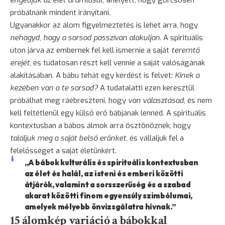
próbálnánk mindent irányítani.
Ugyanakkor az álom figyelmeztetés is lehet arra, hogy
nehagyd, hogy a sorsod passzívan alakuljon
. A spirituális
úton járva az embernek fel kell ismernie a saját
teremtő
erejét
, és tudatosan részt kell vennie a saját valóságának
alakításában. A bábu tehát egy kérdést is felvet:
Kinek a
kezében van a te sorsod?
A tudatalatti ezen keresztül
próbálhat meg ráébreszteni, hogy
van választásod
, és nem
kell feltétlenül egy külső erő bábjának lenned. A spirituális
kontextusban a bábos álmok arra ösztönöznek, hogy
találjuk meg a saját belső erőnket
, és vállaljuk fel a
felelősséget a saját életünkért.
„A bábok kulturális és spirituális kontextusban
az élet és halál, az isteni és emberi közötti
átjárók, valamint a sorsszerűség és a szabad
akarat közötti finom egyensúly szimbólumai,
amelyek mélyebb önvizsgálatra hívnak.”
15 álomkép variáció a bábokkal