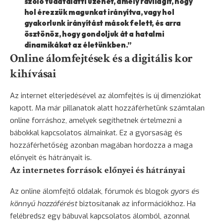
szóló tudatalatti üzenet, amely rávilágít, hogy
hol érezzük magunkat irányítva, vagy hol
gyakorlunk irányítást mások felett, és arra
ösztönöz, hogy gondoljuk át a hatalmi
dinamikákat az életünkben.”
Online álomfejtések és a digitális kor
kihívásai
Az internet elterjedésével az álomfejtés is új dimenziókat
kapott. Ma már pillanatok alatt hozzáférhetünk számtalan
online forráshoz, amelyek segíthetnek értelmezni a
bábokkal kapcsolatos álmainkat. Ez a gyorsaság és
hozzáférhetőség azonban magában hordozza a maga
előnyeit és hátrányait is.
Az internetes források előnyei és hátrányai
Az online álomfejtő oldalak, fórumok és blogok
gyors és
könnyű hozzáférést
biztosítanak az információkhoz. Ha
felébredsz egy bábuval kapcsolatos álomból, azonnal