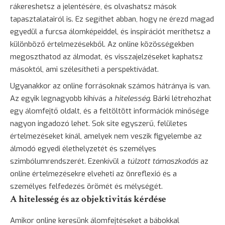
rákereshetsz a jelentésére, és olvashatsz mások
tapasztalatairól is. Ez segíthet abban, hogy ne érezd magad
egyedül a furcsa álomképeiddel, és inspirációt meríthetsz a
különböző értelmezésekből. Az online közösségekben
megoszthatod az álmodat, és visszajelzéseket kaphatsz
másoktól, ami szélesítheti a perspektívádat.
Ugyanakkor az online forrásoknak számos hátránya is van.
Az egyik legnagyobb kihívás a
hitelesség
. Bárki létrehozhat
egy álomfejtő oldalt, és a feltöltött információk minősége
nagyon ingadozó lehet. Sok site egyszerű, felületes
értelmezéseket kínál, amelyek nem veszik figyelembe az
álmodó egyedi élethelyzetét és személyes
szimbólumrendszerét. Ezenkívül a
túlzott támaszkodás
az
online értelmezésekre elveheti az önreflexió és a
személyes felfedezés örömét és mélységét.
A hitelesség és az objektivitás kérdése
Amikor online keresünk álomfejtéseket a bábokkal