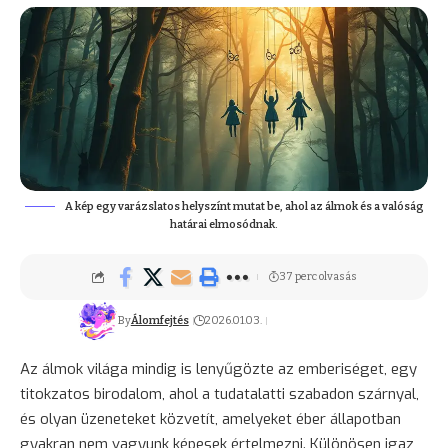
A kép egy varázslatos helyszínt mutat be, ahol az álmok és a valóság
határai elmosódnak.
37 perc olvasás
By
Álomfejtés
2026.01.03.
Az álmok világa mindig is lenyűgözte az emberiséget, egy
titokzatos birodalom, ahol a tudatalatti szabadon szárnyal,
és olyan üzeneteket közvetít, amelyeket éber állapotban
gyakran nem vagyunk képesek értelmezni. Különösen igaz