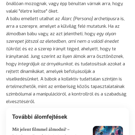
önállóan mozognak, vagy épp bénultan várnak arra, hogy
valaki "életre keltse" őket.
A bábu emellett utalhat az
Álarc (Persona)
archetípusra is,
arra a szerepre, amelyet a külvilág felé mutatunk. Ha az
álmodban bábu vagy, az azt jelentheti, hogy
egy olyan
szerepet játszol az életedben, ami nem a valódi énedet
tükrözi
, és ez a szerep irányít téged, ahelyett, hogy te
irányítanád. Jung szerint az ilyen álmok arra ösztönöznek,
hogy
integráljuk az árnyékunkat
, és tudatosítsuk azokat a
rejtett dinamikákat, amelyek befolyásolják a
viselkedésünket. A bábok a kollektív tudattalan szintjén is
értelmezhetők, mint az emberiség közös tapasztalatainak
szimbólumai a manipulációról, a kontrollról és a szabadság
elvesztéséről.
További álomfejtések
Mit jelent filmmel álmodni? –