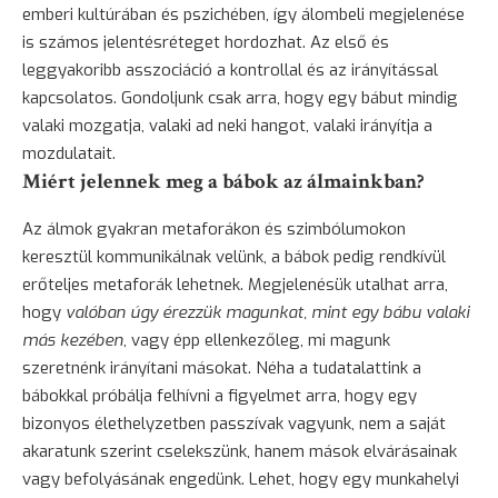
emberi kultúrában és pszichében, így álombeli megjelenése
is számos jelentésréteget hordozhat. Az első és
leggyakoribb asszociáció a kontrollal és az irányítással
kapcsolatos. Gondoljunk csak arra, hogy egy bábut mindig
valaki mozgatja, valaki ad neki hangot, valaki irányítja a
mozdulatait.
Miért jelennek meg a bábok az álmainkban?
Az álmok gyakran metaforákon és szimbólumokon
keresztül kommunikálnak velünk, a bábok pedig rendkívül
erőteljes metaforák lehetnek. Megjelenésük utalhat arra,
hogy
valóban úgy érezzük magunkat, mint egy bábu valaki
más kezében
, vagy épp ellenkezőleg, mi magunk
szeretnénk irányítani másokat. Néha a tudatalattink a
bábokkal próbálja felhívni a figyelmet arra, hogy egy
bizonyos élethelyzetben passzívak vagyunk, nem a saját
akaratunk szerint cselekszünk, hanem mások elvárásainak
vagy befolyásának engedünk. Lehet, hogy egy munkahelyi