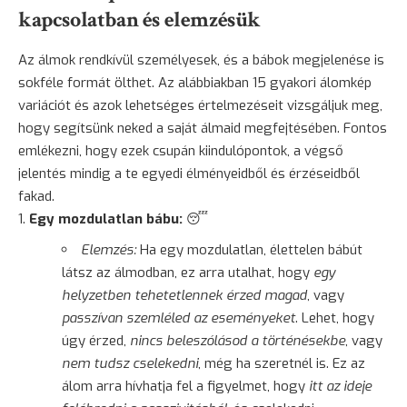
kapcsolatban és elemzésük
Az álmok rendkívül személyesek, és a bábok megjelenése is
sokféle formát ölthet. Az alábbiakban 15 gyakori álomkép
variációt és azok lehetséges értelmezéseit vizsgáljuk meg,
hogy segítsünk neked a saját álmaid megfejtésében. Fontos
emlékezni, hogy ezek csupán kiindulópontok, a végső
jelentés mindig a te egyedi élményeidből és érzéseidből
fakad.
Egy mozdulatlan bábu:
😴
Elemzés:
Ha egy mozdulatlan, élettelen bábút
látsz az álmodban, ez arra utalhat, hogy
egy
helyzetben tehetetlennek érzed magad
, vagy
passzívan szemléled az eseményeket
. Lehet, hogy
úgy érzed,
nincs beleszólásod a történésekbe
, vagy
nem tudsz cselekedni
, még ha szeretnél is. Ez az
álom arra hívhatja fel a figyelmet, hogy
itt az ideje