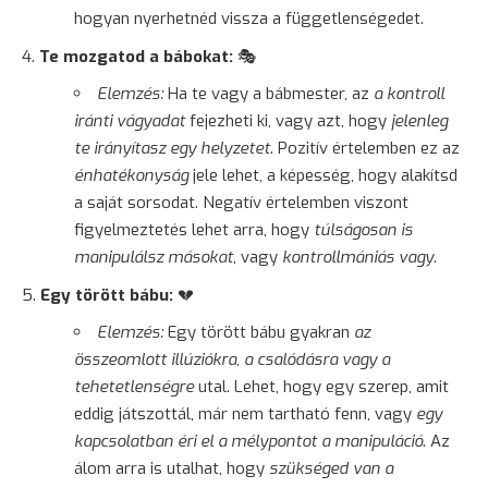
hogyan nyerhetnéd vissza a függetlenségedet.
Te mozgatod a bábokat:
🎭
Elemzés:
Ha te vagy a bábmester, az
a kontroll
iránti vágyadat
fejezheti ki, vagy azt, hogy
jelenleg
te irányítasz egy helyzetet
. Pozitív értelemben ez az
énhatékonyság
jele lehet, a képesség, hogy alakítsd
a saját sorsodat. Negatív értelemben viszont
figyelmeztetés lehet arra, hogy
túlságosan is
manipulálsz másokat
, vagy
kontrollmániás vagy
.
Egy törött bábu:
💔
Elemzés:
Egy törött bábu gyakran
az
összeomlott illúziókra, a csalódásra vagy a
tehetetlenségre
utal. Lehet, hogy egy szerep, amit
eddig játszottál, már nem tartható fenn, vagy
egy
kapcsolatban éri el a mélypontot a manipuláció
. Az
álom arra is utalhat, hogy
szükséged van a