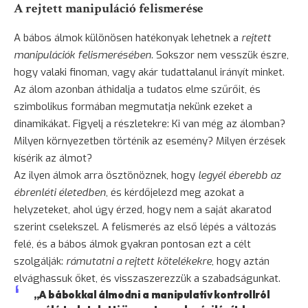
A rejtett manipuláció felismerése
A bábos álmok különösen hatékonyak lehetnek a
rejtett
manipulációk felismerésében
. Sokszor nem vesszük észre,
hogy valaki finoman, vagy akár tudattalanul irányít minket.
Az álom azonban áthidalja a tudatos elme szűrőit, és
szimbolikus formában megmutatja nekünk ezeket a
dinamikákat. Figyelj a részletekre: Ki van még az álomban?
Milyen környezetben történik az esemény? Milyen érzések
kísérik az álmot?
Az ilyen álmok arra ösztönöznek, hogy
legyél éberebb az
ébrenléti életedben
, és kérdőjelezd meg azokat a
helyzeteket, ahol úgy érzed, hogy nem a saját akaratod
szerint cselekszel. A felismerés az első lépés a változás
felé, és a bábos álmok gyakran pontosan ezt a célt
szolgálják:
rámutatni a rejtett kötelékekre
, hogy aztán
elvághassuk őket, és visszaszerezzük a szabadságunkat.
„A bábokkal álmodni a manipulatív kontrollról