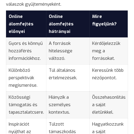
válaszok gyűjteményeként.
Online
Online
Mire
álomfejtés
álomfejtés
figyeljünk?
előnyei
hátrányai
Gyors és könnyű
A források
Kérdőjelezzük
hozzáférés
hitelessége
meg a
információkhoz.
változó.
forrásokat.
Különböző
Túl általános
Keressünk több
perspektívák
értelmezések.
nézőpontot.
megismerése.
Közösségi
Hiányzik a
Összehasonlítás
támogatás és
személyes
a saját
tapasztalatcsere.
kontextus.
életünkkel.
Inspirációt
Túlzott
Hagyatkozzunk
nyújthat az
támaszkodás
a saját