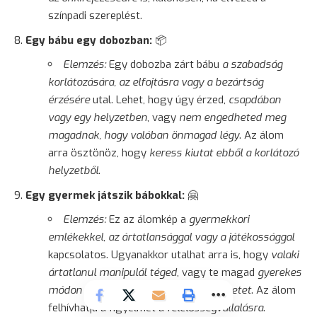
színpadi szereplést.
Egy bábu egy dobozban:
📦
Elemzés:
Egy dobozba zárt bábu
a szabadság
korlátozására, az elfojtásra vagy a bezártság
érzésére
utal. Lehet, hogy úgy érzed,
csapdában
vagy egy helyzetben
, vagy
nem engedheted meg
magadnak, hogy valóban önmagad légy
. Az álom
arra ösztönöz, hogy
keress kiutat ebből a korlátozó
helyzetből
.
Egy gyermek játszik bábokkal:
🤗
Elemzés:
Ez az álomkép a
gyermekkori
emlékekkel, az ártatlansággal vagy a játékossággal
kapcsolatos. Ugyanakkor utalhat arra is, hogy
valaki
ártatlanul manipulál téged
, vagy te magad
gyerekes
módon próbálsz kontrollálni egy helyzetet
. Az álom
felhívhatja a figyelmet a
felelősségvállalásra
.