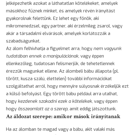
jelképezhetik azokat a láthatatlan kötelékeket, amelyek
másokhoz fűznek minket, és amelyek révén irányítást
gyakorolnak felettünk. Ez lehet egy főnök, aki
mikromenedzsel, egy partner, aki érzelmileg zsarol, vagy
akár a társadalmi elvárások, amelyek korlátozzák a
szabadságunkat.
Az álom felhívhatja a figyelmet arra, hogy
nem vagyunk
tudatában ennek a manipulációnak
, vagy éppen
ellenkezőleg, tudatosan felismerjük, de tehetetlennek
érezzük magunkat ellene. Az álombeli bábu állapota (pl.
törött, kusza szálú, élettelen) további információkat
szolgáltathat arról, hogy mennyire súlyosnak érzékeljük ezt
a külső befolyást. Egy törött bábu például arra utalhat,
hogy
kezdenek szakadni ezek a kötelékek
, vagy éppen
hogy
összeomlott az a szerep
, amit eddig játszottunk.
Az áldozat szerepe: amikor mások irányítanak
Ha az álomban te magad vagy a bábu, akit valaki más