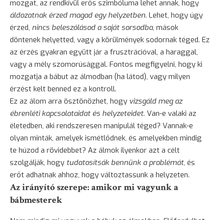
mozgat, az rendkívül erős szimbóluma lehet annak, hogy
áldozatnak érzed magad egy helyzetben
. Lehet, hogy úgy
érzed,
nincs beleszólásod a saját sorsodba
, mások
döntenek helyetted, vagy a körülmények sodornak téged. Ez
az érzés gyakran együtt jár a frusztrációval, a haraggal,
vagy a mély szomorúsággal. Fontos megfigyelni, hogy ki
mozgatja a bábut az álmodban (ha látod), vagy milyen
érzést kelt benned ez a kontroll.
Ez az álom arra ösztönözhet, hogy
vizsgáld meg az
ébrenléti kapcsolataidat és helyzeteidet
. Van-e valaki az
életedben, aki rendszeresen manipulál téged? Vannak-e
olyan minták, amelyek ismétlődnek, és amelyekben mindig
te húzod a rövidebbet? Az álmok ilyenkor azt a célt
szolgálják, hogy
tudatosítsák bennünk a problémát
, és
erőt adhatnak ahhoz, hogy változtassunk a helyzeten.
Az irányító szerepe: amikor mi vagyunk a
bábmesterek