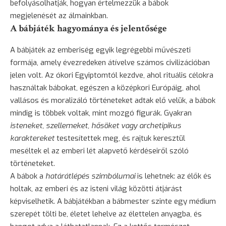
befolyásolhatják, hogyan értelmezzük a bábok
megjelenését az álmainkban.
A bábjáték hagyománya és jelentősége
A bábjáték az emberiség egyik legrégebbi művészeti
formája, amely évezredeken átívelve számos civilizációban
jelen volt. Az ókori Egyiptomtól kezdve, ahol rituális célokra
használtak bábokat, egészen a középkori Európáig, ahol
vallásos és moralizáló történeteket adtak elő velük, a bábok
mindig is többek voltak, mint mozgó figurák. Gyakran
isteneket, szellemeket, hősöket vagy archetipikus
karaktereket
testesítettek meg, és rajtuk keresztül
meséltek el az emberi lét alapvető kérdéseiről szóló
történeteket.
A bábok a
határátlépés szimbólumai
is lehetnek: az élők és
holtak, az emberi és az isteni világ közötti átjárást
képviselhetik. A bábjátékban a bábmester szinte egy médium
szerepét tölti be, életet lehelve az élettelen anyagba, és