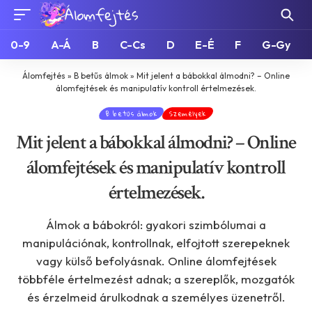
0-9
A-Á
B
C-Cs
D
E-É
F
G-Gy
Álomfejtés
»
B betűs álmok
»
Mit jelent a bábokkal álmodni? – Online
álomfejtések és manipulatív kontroll értelmezések.
B betűs álmok
Személyek
Mit jelent a bábokkal álmodni? – Online
álomfejtések és manipulatív kontroll
értelmezések.
Álmok a bábokról: gyakori szimbólumai a
manipulációnak, kontrollnak, elfojtott szerepeknek
vagy külső befolyásnak. Online álomfejtések
többféle értelmezést adnak; a szereplők, mozgatók
és érzelmeid árulkodnak a személyes üzenetről.