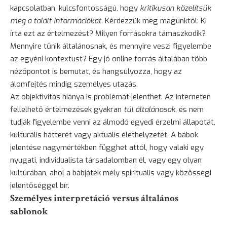
kapcsolatban, kulcsfontosságú, hogy
kritikusan közelítsük
meg a talált információkat
. Kérdezzük meg magunktól: Ki
írta ezt az értelmezést? Milyen forrásokra támaszkodik?
Mennyire tűnik általánosnak, és mennyire veszi figyelembe
az egyéni kontextust? Egy jó online forrás általában több
nézőpontot is bemutat, és hangsúlyozza, hogy az
álomfejtés mindig személyes utazás.
Az objektivitás hiánya is problémát jelenthet. Az interneten
fellelhető értelmezések gyakran
túl általánosak
, és nem
tudják figyelembe venni az álmodó egyedi érzelmi állapotát,
kulturális hátterét vagy aktuális élethelyzetét. A bábok
jelentése nagymértékben függhet attól, hogy valaki egy
nyugati, individualista társadalomban él, vagy egy olyan
kultúrában, ahol a bábjáték mély spirituális vagy közösségi
jelentőséggel bír.
Személyes interpretáció versus általános
sablonok