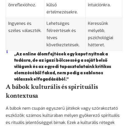
önreflexióhoz.
külső
intuíciónkra.
értelmezésekre.
Ingyenes és
Lehetséges
Keressünk
széles választék.
félreértések és
mélyebb,
téves
pszichológiai
következtetések.
hátteret.
„Az online álomfejtések egy kaput nyitnak a
tudásra, de az igazi bölcsesség a saját belső
világunk és az egyedi tapasztalataink kritikus
elemzéséből fakad, nem pedig a sablonos
válaszok elfogadásából.”
A bábok kulturális és spirituális
kontextusa
A bábok nem csupán egyszerű játékok vagy szórakoztató
eszközök; számos kultúrában mélyen gyökerező spirituális
és rituális jelentőséggel bírnak. Ezek a kulturális rétegek