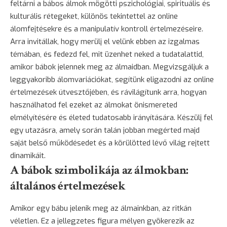
feltárni a bábos álmok mögötti pszichológiai, spirituális és
kulturális rétegeket, különös tekintettel az online
álomfejtésekre és a manipulatív kontroll értelmezéseire.
Arra invitállak, hogy merülj el velünk ebben az izgalmas
témában, és fedezd fel, mit üzenhet neked a tudatalattid,
amikor bábok jelennek meg az álmaidban. Megvizsgáljuk a
leggyakoribb álomvariációkat, segítünk eligazodni az online
értelmezések útvesztőjében, és rávilágítunk arra, hogyan
használhatod fel ezeket az álmokat önismereted
elmélyítésére és életed tudatosabb irányítására. Készülj fel
egy utazásra, amely során talán jobban megérted majd
saját belső működésedet és a körülötted lévő világ rejtett
dinamikáit.
A bábok szimbolikája az álmokban:
általános értelmezések
Amikor egy bábu jelenik meg az álmainkban, az ritkán
véletlen. Ez a jellegzetes figura mélyen gyökerezik az