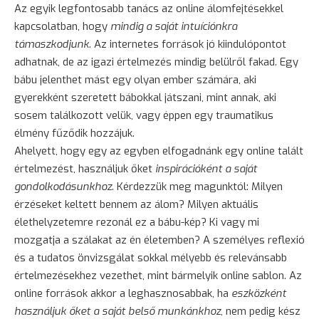
Az egyik legfontosabb tanács az online álomfejtésekkel
kapcsolatban, hogy
mindig a saját intuíciónkra
támaszkodjunk
. Az internetes források jó kiindulópontot
adhatnak, de az igazi értelmezés mindig belülről fakad. Egy
bábu jelenthet mást egy olyan ember számára, aki
gyerekként szeretett bábokkal játszani, mint annak, aki
sosem találkozott velük, vagy éppen egy traumatikus
élmény fűződik hozzájuk.
Ahelyett, hogy egy az egyben elfogadnánk egy online talált
értelmezést, használjuk őket
inspirációként a saját
gondolkodásunkhoz
. Kérdezzük meg magunktól: Milyen
érzéseket keltett bennem az álom? Milyen aktuális
élethelyzetemre rezonál ez a bábu-kép? Ki vagy mi
mozgatja a szálakat az én életemben? A személyes reflexió
és a tudatos önvizsgálat sokkal mélyebb és relevánsabb
értelmezésekhez vezethet, mint bármelyik online sablon. Az
online források akkor a leghasznosabbak, ha
eszközként
használjuk őket a saját belső munkánkhoz
, nem pedig kész