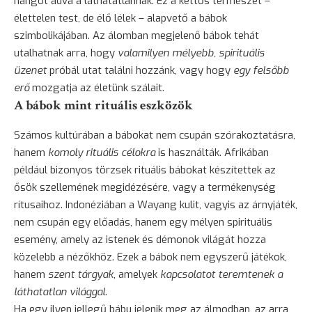
hangot adva a láthatatlannak. Ez a kettős természet –
élettelen test, de élő lélek – alapvető a bábok
szimbolikájában. Az álomban megjelenő bábok tehát
utalhatnak arra, hogy
valamilyen mélyebb, spirituális
üzenet
próbál utat találni hozzánk, vagy hogy
egy felsőbb
erő
mozgatja az életünk szálait.
A bábok mint rituális eszközök
Számos kultúrában a bábokat nem csupán szórakoztatásra,
hanem
komoly rituális célokra
is használták. Afrikában
például bizonyos törzsek rituális bábokat készítettek az
ősök szellemének megidézésére, vagy a termékenység
rítusaihoz. Indonéziában a Wayang kulit, vagyis az árnyjáték,
nem csupán egy előadás, hanem egy mélyen spirituális
esemény, amely az istenek és démonok világát hozza
közelebb a nézőkhöz. Ezek a bábok nem egyszerű játékok,
hanem
szent tárgyak
, amelyek
kapcsolatot teremtenek a
láthatatlan világgal
.
Ha egy ilyen jellegű bábu jelenik meg az álmodban, az arra