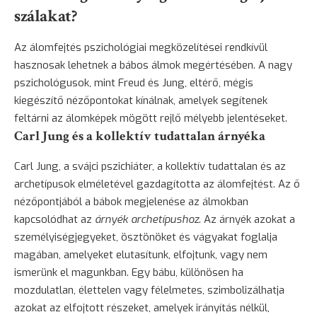
szálakat?
Az álomfejtés pszichológiai megközelítései rendkívül
hasznosak lehetnek a bábos álmok megértésében. A nagy
pszichológusok, mint Freud és Jung, eltérő, mégis
kiegészítő nézőpontokat kínálnak, amelyek segítenek
feltárni az álomképek mögött rejlő mélyebb jelentéseket.
Carl Jung és a kollektív tudattalan árnyéka
Carl Jung, a svájci pszichiáter, a kollektív tudattalan és az
archetípusok elméletével gazdagította az álomfejtést. Az ő
nézőpontjából a bábok megjelenése az álmokban
kapcsolódhat az
árnyék archetípushoz
. Az árnyék azokat a
személyiségjegyeket, ösztönöket és vágyakat foglalja
magában, amelyeket elutasítunk, elfojtunk, vagy nem
ismerünk el magunkban. Egy bábu, különösen ha
mozdulatlan, élettelen vagy félelmetes, szimbolizálhatja
azokat az elfojtott részeket, amelyek irányítás nélkül,