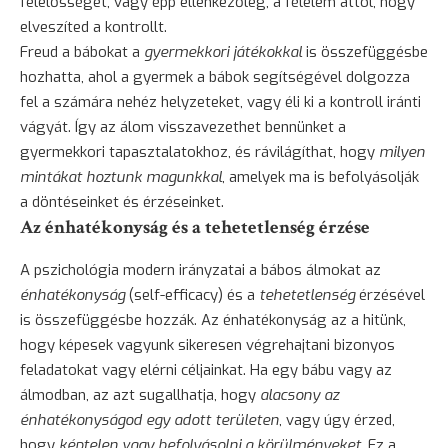
felelősséget, vagy épp ellenkezőleg, a félelem attól, hogy
elveszíted a kontrollt.
Freud a bábokat a
gyermekkori játékokkal
is összefüggésbe
hozhatta, ahol a gyermek a bábok segítségével dolgozza
fel a számára nehéz helyzeteket, vagy éli ki a kontroll iránti
vágyát. Így az álom visszavezethet bennünket a
gyermekkori tapasztalatokhoz, és rávilágíthat, hogy
milyen
mintákat hoztunk magunkkal
, amelyek ma is befolyásolják
a döntéseinket és érzéseinket.
Az énhatékonyság és a tehetetlenség érzése
A pszichológia modern irányzatai a bábos álmokat az
énhatékonyság
(self-efficacy) és a
tehetetlenség
érzésével
is összefüggésbe hozzák. Az énhatékonyság az a hitünk,
hogy képesek vagyunk sikeresen végrehajtani bizonyos
feladatokat vagy elérni céljainkat. Ha egy bábu vagy az
álmodban, az azt sugallhatja, hogy
alacsony az
énhatékonyságod egy adott területen
, vagy úgy érzed,
hogy
képtelen vagy befolyásolni a körülményeket
. Ez a