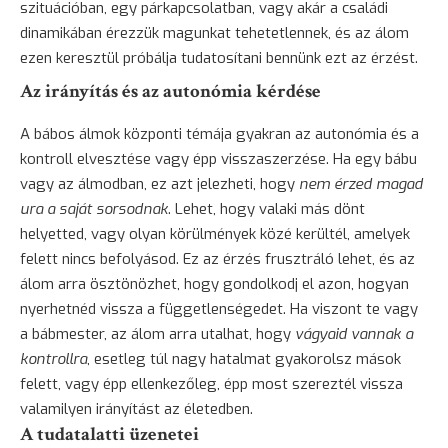
szituációban, egy párkapcsolatban, vagy akár a családi
dinamikában érezzük magunkat tehetetlennek, és az álom
ezen keresztül próbálja tudatosítani bennünk ezt az érzést.
Az irányítás és az autonómia kérdése
A bábos álmok központi témája gyakran az autonómia és a
kontroll elvesztése vagy épp visszaszerzése. Ha egy bábu
vagy az álmodban, ez azt jelezheti, hogy
nem érzed magad
ura a saját sorsodnak
. Lehet, hogy valaki más dönt
helyetted, vagy olyan körülmények közé kerültél, amelyek
felett nincs befolyásod. Ez az érzés frusztráló lehet, és az
álom arra ösztönözhet, hogy gondolkodj el azon, hogyan
nyerhetnéd vissza a függetlenségedet. Ha viszont te vagy
a bábmester, az álom arra utalhat, hogy
vágyaid vannak a
kontrollra
, esetleg túl nagy hatalmat gyakorolsz mások
felett, vagy épp ellenkezőleg, épp most szereztél vissza
valamilyen irányítást az életedben.
A tudatalatti üzenetei