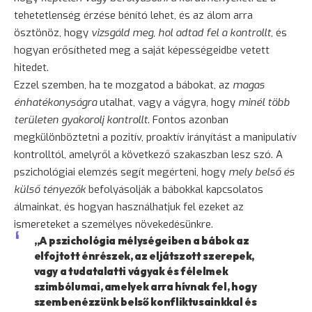
tehetetlenség érzése bénító lehet, és az álom arra
ösztönöz, hogy
vizsgáld meg, hol adtad fel a kontrollt
, és
hogyan erősítheted meg a saját képességeidbe vetett
hitedet.
Ezzel szemben, ha te mozgatod a bábokat, az
magas
énhatékonyságra
utalhat, vagy a vágyra, hogy
minél több
területen gyakorolj kontrollt
. Fontos azonban
megkülönböztetni a pozitív, proaktív irányítást a manipulatív
kontrolltól, amelyről a következő szakaszban lesz szó. A
pszichológiai elemzés segít megérteni, hogy
mely belső és
külső tényezők
befolyásolják a bábokkal kapcsolatos
álmainkat, és hogyan használhatjuk fel ezeket az
ismereteket a személyes növekedésünkre.
„A pszichológia mélységeiben a bábok az
elfojtott énrészek, az eljátszott szerepek,
vagy a tudatalatti vágyak és félelmek
szimbólumai, amelyek arra hívnak fel, hogy
szembenézzünk belső konfliktusainkkal és