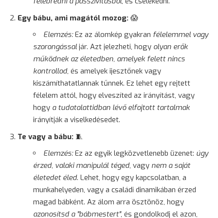
felébredni a passzivitásból
, és cselekedni.
Egy bábu, ami magától mozog:
😱
Elemzés:
Ez az álomkép gyakran
félelemmel vagy
szorongással
jár. Azt jelezheti, hogy
olyan erők
működnek az életedben, amelyek felett nincs
kontrollod
, és amelyek ijesztőnek vagy
kiszámíthatatlannak tűnnek. Ez lehet egy rejtett
félelem attól, hogy elveszíted az irányítást, vagy
hogy
a tudatalattidban lévő elfojtott tartalmak
irányítják a viselkedésedet.
Te vagy a bábu:
🧵
Elemzés:
Ez az egyik legközvetlenebb üzenet:
úgy
érzed, valaki manipulál téged
, vagy
nem a saját
életedet éled
. Lehet, hogy egy kapcsolatban, a
munkahelyeden, vagy a családi dinamikában érzed
magad bábként. Az álom arra ösztönöz, hogy
azonosítsd a "bábmestert"
, és gondolkodj el azon,