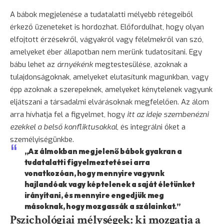
A bábok megjelenése a tudatalatti mélyebb rétegeiből
érkező üzeneteket is hordozhat. Előfordulhat, hogy olyan
elfojtott érzésekről, vágyakról vagy félelmekről van szó,
amelyeket éber állapotban nem merünk tudatosítani. Egy
bábu lehet az
árnyékénk
megtestesülése, azoknak a
tulajdonságoknak, amelyeket elutasítunk magunkban, vagy
épp azoknak a szerepeknek, amelyeket kénytelenek vagyunk
eljátszani a társadalmi elvárásoknak megfelelően. Az álom
arra hívhatja fel a figyelmet, hogy
itt az ideje szembenézni
ezekkel a belső konfliktusokkal
, és integrálni őket a
személyiségünkbe.
„Az álmokban megjelenő bábok gyakran a
tudatalatti figyelmeztetései arra
vonatkozóan, hogy mennyire vagyunk
hajlandóak vagy képtelenek a saját életünket
irányítani, és mennyire engedjük meg
másoknak, hogy mozgassák a szálainkat.”
Pszichológiai mélységek: ki mozgatja a