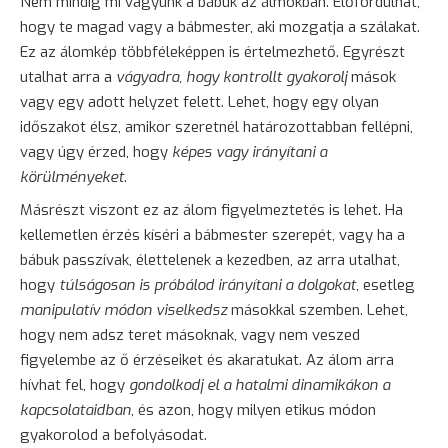
Nem mindig mi vagyunk a bábuk az álmokban. Előfordulhat,
hogy te magad vagy a bábmester, aki mozgatja a szálakat.
Ez az álomkép többféleképpen is értelmezhető. Egyrészt
utalhat arra a
vágyadra, hogy kontrollt gyakorolj
mások
vagy egy adott helyzet felett. Lehet, hogy egy olyan
időszakot élsz, amikor szeretnél határozottabban fellépni,
vagy úgy érzed, hogy
képes vagy irányítani a
körülményeket
.
Másrészt viszont ez az álom figyelmeztetés is lehet. Ha
kellemetlen érzés kíséri a bábmester szerepét, vagy ha a
bábuk passzívak, élettelenek a kezedben, az arra utalhat,
hogy
túlságosan is próbálod irányítani a dolgokat
, esetleg
manipulatív módon viselkedsz
másokkal szemben. Lehet,
hogy nem adsz teret másoknak, vagy nem veszed
figyelembe az ő érzéseiket és akaratukat. Az álom arra
hívhat fel, hogy
gondolkodj el a hatalmi dinamikákon a
kapcsolataidban
, és azon, hogy milyen etikus módon
gyakorolod a befolyásodat.