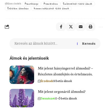
Álmoskönyv
Álomlexikon
Emberekről szóló álmok
Álom címkék:
Érzelem álomban
Kommunikációról szóló álmok
Keresés
Álmok és jelentéseik
Mit jelent hányingerrel álmodni? –
Részletes álomfejtés és értelmezés.
Érzelmek
H betűs álmok
Mit jelent orgonáról álmodni?
Természet
O-Ő betűs álmok