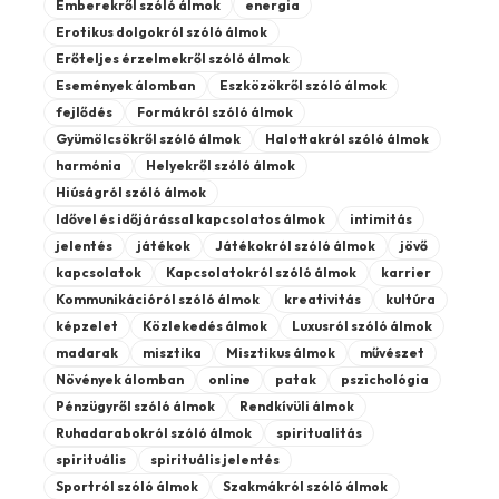
Emberekről szóló álmok
energia
Erotikus dolgokról szóló álmok
Erőteljes érzelmekről szóló álmok
Események álomban
Eszközökről szóló álmok
fejlődés
Formákról szóló álmok
Gyümölcsökről szóló álmok
Halottakról szóló álmok
harmónia
Helyekről szóló álmok
Hiúságról szóló álmok
Idővel és időjárással kapcsolatos álmok
intimitás
jelentés
játékok
Játékokról szóló álmok
jövő
kapcsolatok
Kapcsolatokról szóló álmok
karrier
Kommunikációról szóló álmok
kreativitás
kultúra
képzelet
Közlekedés álmok
Luxusról szóló álmok
madarak
misztika
Misztikus álmok
művészet
Növények álomban
online
patak
pszichológia
Pénzügyről szóló álmok
Rendkívüli álmok
Ruhadarabokról szóló álmok
spiritualitás
spirituális
spirituális jelentés
Sportról szóló álmok
Szakmákról szóló álmok