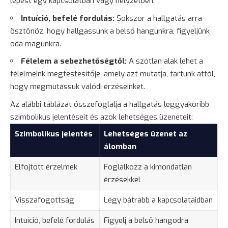
lépést egy kapcsolatban vagy helyzetben.
Intuíció, befelé fordulás:
Sokszor a hallgatás arra
ösztönöz
, hogy hallgassunk a belső hangunkra, figyeljünk
oda magunkra.
Félelem a sebezhetőségtől:
A szótlan alak lehet a
félelmeink megtestesítője, amely azt mutatja, tartunk attól,
hogy megmutassuk valódi érzéseinket.
Az alábbi táblázat összefoglalja a hallgatás leggyakoribb
szimbolikus jelentéseit és azok lehetséges üzeneteit:
Szimbolikus jelentés
Lehetséges üzenet az
álomban
Elfojtott érzelmek
Foglalkozz a kimondatlan
érzésekkel
Visszafogottság
Légy bátrabb a kapcsolataidban
Intuíció, befelé fordulás
Figyelj a belső hangodra