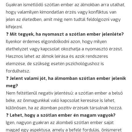
Gyakran ismétlődő szótlan ember az álmokban arra utalhat,
hogy valamilyen kimondatlan érzés vagy konfliktus van
jelen az életedben, amit még nem tudtál feldolgozni vagy
kifejezni.
❓
Mit tegyek, ha nyomaszt a szótlan ember jelenléte?
Ilyenkor érdemes elgondolkodni azon, hogy milyen
élethelyzet vagy kapcsolat okozhatja a nyomasztó érzést.
Hasznos lehet az álmok leírása és azok rendszeres
elemzése, de szükség esetén pszichológushoz is
fordulhatsz.
❓
Jelent valami jót, ha álmomban szótlan ember jelenik
meg?
Nem feltétlenül negatív jelentésű: a szótlan ember a belső
béke, az önmagunkkal való kapcsolat keresése is lehet,
különösen, ha az álomban pozitív érzések társulnak hozzá.
❓
Lehet, hogy a szótlan ember én magam vagyok?
Igen, nagyon gyakran az álombeli szótlan ember saját
magad egy aspektusa, amely a befelé fordulás, önismeret