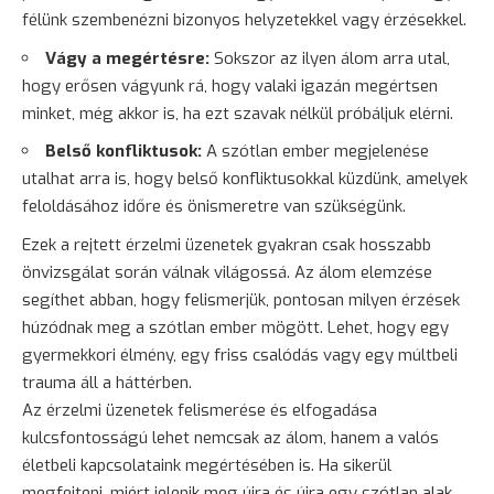
félünk szembenézni bizonyos helyzetekkel vagy érzésekkel.
Vágy a megértésre:
Sokszor az ilyen álom arra utal,
hogy erősen vágyunk rá, hogy valaki igazán megértsen
minket, még akkor is, ha ezt szavak nélkül próbáljuk elérni.
Belső konfliktusok:
A szótlan ember megjelenése
utalhat arra is, hogy belső konfliktusokkal küzdünk, amelyek
feloldásához időre és önismeretre van szükségünk.
Ezek a rejtett érzelmi üzenetek gyakran csak hosszabb
önvizsgálat során válnak világossá. Az álom elemzése
segíthet abban, hogy felismerjük, pontosan milyen érzések
húzódnak meg a szótlan ember mögött. Lehet, hogy egy
gyermekkori élmény, egy friss csalódás vagy egy múltbeli
trauma áll a háttérben.
Az érzelmi üzenetek felismerése és elfogadása
kulcsfontosságú lehet nemcsak az álom, hanem a valós
életbeli kapcsolataink megértésében is. Ha sikerül
megfejteni, miért jelenik meg újra és újra egy szótlan alak