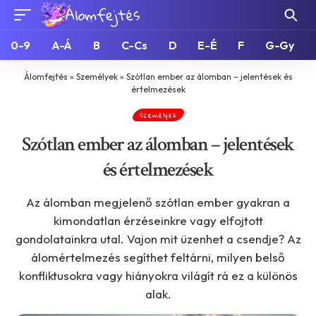
0-9
A-Á
B
C-Cs
D
E-É
F
G-Gy
Álomfejtés
»
Személyek
»
Szótlan ember az álomban – jelentések és
értelmezések
Személyek
Szótlan ember az álomban – jelentések
és értelmezések
Az álomban megjelenő szótlan ember gyakran a
kimondatlan érzéseinkre vagy elfojtott
gondolatainkra utal. Vajon mit üzenhet a csendje? Az
álomértelmezés segíthet feltárni, milyen belső
konfliktusokra vagy hiányokra világít rá ez a különös
alak.