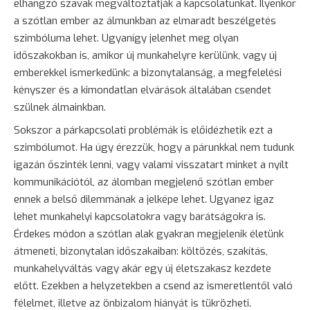
elhangzó szavak megváltoztatják a kapcsolatunkat. Ilyenkor
a szótlan ember az álmunkban az elmaradt beszélgetés
szimbóluma lehet. Ugyanígy jelenhet meg olyan
időszakokban is, amikor új munkahelyre kerülünk, vagy új
emberekkel ismerkedünk: a
bizonytalanság
, a megfelelési
kényszer és a kimondatlan elvárások általában csendet
szülnek álmainkban.
Sokszor a párkapcsolati problémák is előidézhetik ezt a
szimbólumot. Ha úgy érezzük, hogy a párunkkal nem tudunk
igazán őszinték lenni, vagy valami visszatart minket a nyílt
kommunikációtól, az álomban megjelenő szótlan ember
ennek a belső dilemmának a jelképe lehet. Ugyanez igaz
lehet munkahelyi kapcsolatokra vagy barátságokra is.
Érdekes módon a szótlan alak gyakran megjelenik életünk
átmeneti, bizonytalan időszakaiban: költözés, szakítás,
munkahelyváltás vagy akár egy új életszakasz kezdete
előtt. Ezekben a helyzetekben a csend az ismeretlentől való
félelmet, illetve az önbizalom hiányát is tükrözheti.