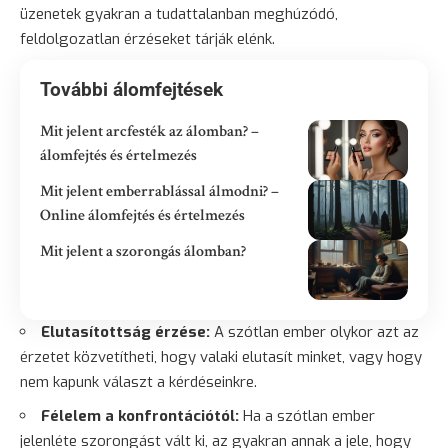
üzenetek gyakran a tudattalanban meghúzódó,
feldolgozatlan érzéseket tárják elénk.
További álomfejtések
Mit jelent arcfesték az álomban? –
álomfejtés és értelmezés
Mit jelent emberrablással álmodni? –
Online álomfejtés és értelmezés
Mit jelent a szorongás álomban?
Elutasítottság érzése:
A szótlan ember olykor azt az
érzetet közvetítheti, hogy valaki elutasít minket, vagy hogy
nem kapunk választ a kérdéseinkre.
Félelem a konfrontációtól:
Ha a szótlan ember
jelenléte szorongást vált ki, az gyakran annak a jele, hogy