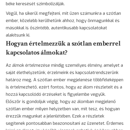
béke keresését szimbolizálják.
Végül, ha sikerül megfejteni, mit üzen számunkra a szótlan
ember, közelebb kerülhetünk ahhoz, hogy önmagunkkal és
másokkal is őszintébb, autentikusabb kapcsolatokat
alakítsunk ki.
Hogyan értelmezzük a szótlan emberrel
kapcsolatos álmokat?
Az álmok értelmezése mindig személyes élmény, amelyet a
saját élethelyzetünk, érzelmeink és kapcsolatrendszerünk
határoz meg. A szótlan ember megjelenése többféleképpen
is értelmezhető, ezért fontos, hogy az álom részleteit és a
hozzá kapcsolódó érzéseket is figyelembe vegyük.
Először is gondoljuk végig, hogy az álomban megjelenő
szótlan ember milyen helyzetben van, mit tesz, és hogyan
érezzük magunkat a jelenlétében. Ezek a részletek
segítenek pontosabban beazonosítani az üzenetet. Érdemes