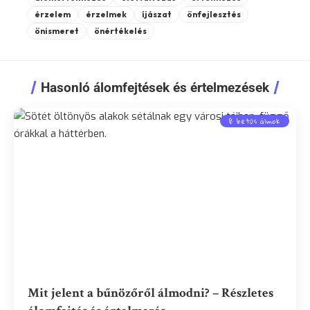
érzelem
érzelmek
íjászat
önfejlesztés
önismeret
önértékelés
Hasonló álomfejtések és értelmezések
B betűs álmok
Mit jelent a bűnözőről álmodni? – Részletes