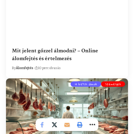
Mit jelent gőzzel álmodni? – Online
álomfejtés és értelmezés
By
Álomfejtés
10 perc olvasás
H betűs álmok
Személyek