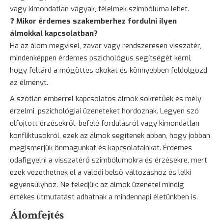
vagy kimondatlan vágyak, félelmek szimbóluma lehet.
❓
Mikor érdemes szakemberhez fordulni ilyen
álmokkal kapcsolatban?
Ha az álom megvisel, zavar vagy rendszeresen visszatér,
mindenképpen érdemes pszichológus segítségét kérni,
hogy feltárd a mögöttes okokat és könnyebben feldolgozd
az élményt.
A szótlan emberrel kapcsolatos álmok sokrétűek és mély
érzelmi, pszichológiai üzeneteket hordoznak. Legyen szó
elfojtott érzésekről, befelé fordulásról vagy kimondatlan
konfliktusokról, ezek az álmok segítenek abban, hogy jobban
megismerjük önmagunkat és kapcsolatainkat. Érdemes
odafigyelni a visszatérő szimbólumokra és érzésekre, mert
ezek vezethetnek el a valódi belső változáshoz és lelki
egyensúlyhoz. Ne feledjük: az álmok üzenetei mindig
értékes útmutatást adhatnak a mindennapi életünkben is.
Álomfejtés