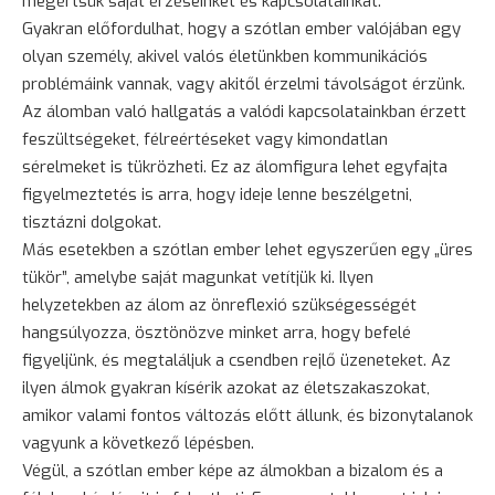
megértsük saját érzéseinket és kapcsolatainkat.
Gyakran előfordulhat, hogy a szótlan ember valójában egy
olyan személy, akivel valós életünkben kommunikációs
problémáink vannak, vagy akitől érzelmi távolságot érzünk.
Az álomban való hallgatás a valódi kapcsolatainkban érzett
feszültségeket, félreértéseket vagy kimondatlan
sérelmeket is tükrözheti. Ez az álomfigura lehet egyfajta
figyelmeztetés is arra, hogy ideje lenne beszélgetni,
tisztázni dolgokat.
Más esetekben a szótlan ember lehet egyszerűen egy „üres
tükör”, amelybe saját magunkat vetítjük ki. Ilyen
helyzetekben az álom az önreflexió szükségességét
hangsúlyozza, ösztönözve minket arra, hogy befelé
figyeljünk, és megtaláljuk a csendben rejlő üzeneteket. Az
ilyen álmok gyakran kísérik azokat az életszakaszokat,
amikor valami fontos változás előtt állunk, és bizonytalanok
vagyunk a következő lépésben.
Végül, a szótlan ember képe az álmokban a bizalom és a