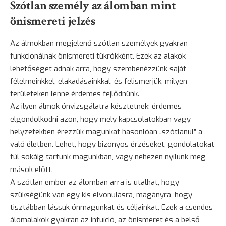
Szótlan személy az álomban mint
önismereti jelzés
Az álmokban megjelenő szótlan személyek gyakran
funkcionálnak önismereti tükrökként. Ezek az alakok
lehetőséget adnak arra, hogy szembenézzünk saját
félelmeinkkel, elakadásainkkal, és felismerjük, milyen
területeken lenne érdemes fejlődnünk.
Az ilyen álmok önvizsgálatra késztetnek: érdemes
elgondolkodni azon, hogy mely kapcsolatokban vagy
helyzetekben érezzük magunkat hasonlóan „szótlanul” a
való életben. Lehet, hogy bizonyos érzéseket, gondolatokat
túl sokáig tartunk magunkban, vagy nehezen nyílunk meg
mások előtt.
A szótlan ember az álomban arra is utalhat, hogy
szükségünk van egy kis elvonulásra, magányra, hogy
tisztábban lássuk önmagunkat és céljainkat. Ezek a csendes
álomalakok gyakran az intuíció, az önismeret és a belső