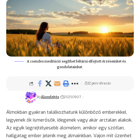
A csendes meditáció segíthet feltárni elfojtott érzéseinket és
gondolatainkat.
12 perc olvasás
By
Álomfejtés
2025.09.07.
Álmokban gyakran találkozhatunk különböző emberekkel,
legyenek ők ismerősök, idegenek vagy akár arctalan alakok.
Az egyik legrejtélyesebb álomelem, amikor egy szótlan,
hallgatag ember jelenik meg álmainkban. Vajon mit üzenhet