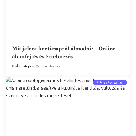
Mit jelent kerticsapról álmodni? – Online
álomfejtés és értelmezés
By
Álomfejtés
8 perc olvasás
A-Á betűs álmok