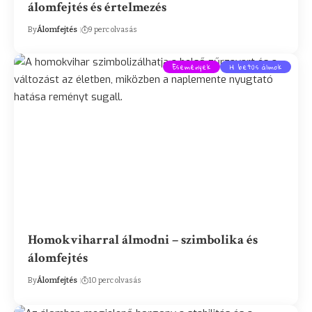
álomfejtés és értelmezés
By
Álomfejtés
9 perc olvasás
Események
H betűs álmok
Homokviharral álmodni – szimbolika és
álomfejtés
By
Álomfejtés
10 perc olvasás