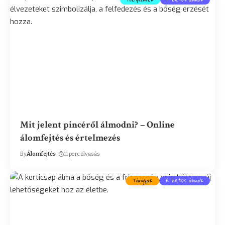
Mit jelent pincéről álmodni? – Online
álomfejtés és értelmezés
By
Álomfejtés
11 perc olvasás
Tárgyak
K betűs álmok