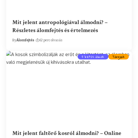
Mit jelent antropológiával álmodni? –
Részletes álomfejtés és értelmezés
By
Álomfejtés
62 perc olvasás
F betűs álmok
Tárgyak
Mit jelent faltörő kosról álmodni? – Online