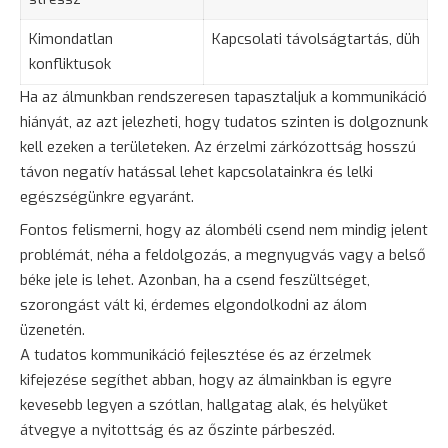
Kimondatlan
Kapcsolati távolságtartás,
düh
konfliktusok
Ha az álmunkban rendszeresen tapasztaljuk a kommunikáció
hiányát, az azt jelezheti, hogy tudatos szinten is dolgoznunk
kell ezeken a területeken. Az érzelmi zárkózottság hosszú
távon negatív hatással lehet kapcsolatainkra és lelki
egészségünkre egyaránt.
Fontos felismerni, hogy az álombéli csend nem mindig jelent
problémát, néha a feldolgozás, a megnyugvás vagy a belső
béke jele is lehet. Azonban, ha a csend feszültséget,
szorongást vált ki, érdemes elgondolkodni az álom
üzenetén.
A tudatos kommunikáció fejlesztése és az érzelmek
kifejezése segíthet abban, hogy az álmainkban is egyre
kevesebb legyen a szótlan, hallgatag alak, és helyüket
átvegye a nyitottság és az őszinte párbeszéd.