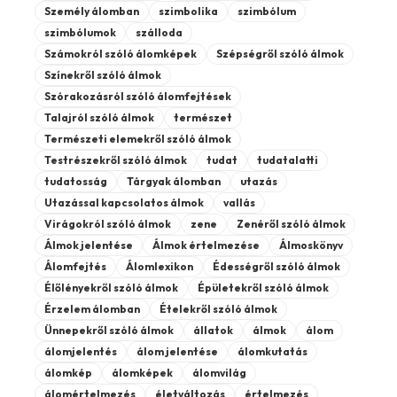
Személy álomban
szimbolika
szimbólum
szimbólumok
szálloda
Számokról szóló álomképek
Szépségről szóló álmok
Színekről szóló álmok
Szórakozásról szóló álomfejtések
Talajról szóló álmok
természet
Természeti elemekről szóló álmok
Testrészekről szóló álmok
tudat
tudatalatti
tudatosság
Tárgyak álomban
utazás
Utazással kapcsolatos álmok
vallás
Virágokról szóló álmok
zene
Zenéről szóló álmok
Álmok jelentése
Álmok értelmezése
Álmoskönyv
Álomfejtés
Álomlexikon
Édességről szóló álmok
Élőlényekről szóló álmok
Épületekről szóló álmok
Érzelem álomban
Ételekről szóló álmok
Ünnepekről szóló álmok
állatok
álmok
álom
álomjelentés
álom jelentése
álomkutatás
álomkép
álomképek
álomvilág
álomértelmezés
életváltozás
értelmezés