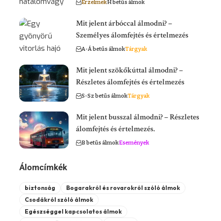
Érzelmek
H betűs álmok
Mit jelent árbóccal álmodni? –
Személyes álomfejtés és értelmezés
A-Á betűs álmok
Tárgyak
Mit jelent szökőkúttal álmodni? –
Részletes álomfejtés és értelmezés
S-Sz betűs álmok
Tárgyak
Mit jelent busszal álmodni? – Részletes
álomfejtés és értelmezés.
B betűs álmok
Események
Álomcímkék
biztonság
Bogarakról és rovarokról szóló álmok
Csodákról szóló álmok
Egészséggel kapcsolatos álmok