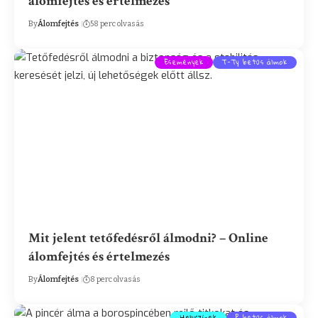
álomfejtés és értelmezés
By
Álomfejtés
58 perc olvasás
Események
T-Ty betűs álmok
Mit jelent tetőfedésről álmodni? – Online
álomfejtés és értelmezés
By
Álomfejtés
8 perc olvasás
Helyszínek
P betűs álmok