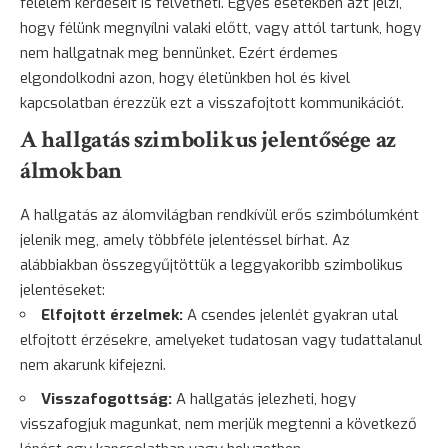
félelem
kérdéseit is felvetheti. Egyes esetekben azt jelzi,
hogy félünk megnyílni valaki előtt, vagy attól tartunk, hogy
nem hallgatnak meg bennünket. Ezért érdemes
elgondolkodni azon, hogy életünkben hol és kivel
kapcsolatban érezzük ezt a visszafojtott kommunikációt.
A hallgatás szimbolikus jelentősége az
álmokban
A hallgatás az álomvilágban rendkívül erős szimbólumként
jelenik meg, amely többféle jelentéssel bírhat. Az
alábbiakban összegyűjtöttük a leggyakoribb szimbolikus
jelentéseket:
Elfojtott érzelmek:
A csendes jelenlét gyakran utal
elfojtott érzésekre, amelyeket tudatosan vagy tudattalanul
nem akarunk kifejezni.
Visszafogottság:
A hallgatás jelezheti, hogy
visszafogjuk magunkat, nem merjük megtenni a következő