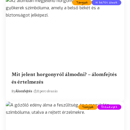
Tárgyak
H betűs álmok
Mit jelent horgonyról álmodni? – álomfejtés
és értelmezés
By
Álomfejtés
11 perc olvasás
Tárgyak
Események