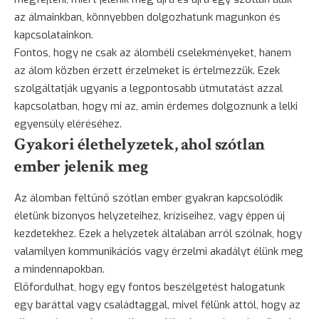
az álmainkban, könnyebben dolgozhatunk magunkon és
kapcsolatainkon.
Fontos, hogy ne csak az álombéli cselekményeket, hanem
az álom közben érzett érzelmeket is értelmezzük. Ezek
szolgáltatják ugyanis a legpontosabb útmutatást azzal
kapcsolatban, hogy mi az, amin érdemes dolgoznunk a lelki
egyensúly eléréséhez.
Gyakori élethelyzetek, ahol szótlan
ember jelenik meg
Az álomban feltűnő szótlan ember gyakran kapcsolódik
életünk bizonyos helyzeteihez, kríziseihez, vagy éppen új
kezdetekhez. Ezek a helyzetek általában arról szólnak, hogy
valamilyen kommunikációs vagy érzelmi akadályt élünk meg
a mindennapokban.
Előfordulhat, hogy egy fontos beszélgetést halogatunk
egy
baráttal
vagy családtaggal, mivel félünk attól, hogy az