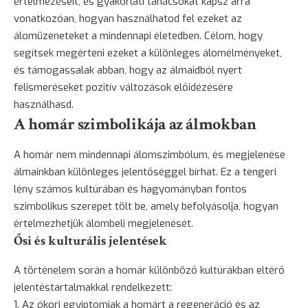
értelmezéseit, és gyakorlati tanácsokat kapsz arra
vonatkozóan, hogyan használhatod fel ezeket az
álomüzeneteket a mindennapi életedben. Célom, hogy
segítsek megérteni ezeket a különleges álomélményeket,
és támogassalak abban, hogy az álmaidból nyert
felismeréseket pozitív változások előidézésére
használhasd.
A homár szimbolikája az álmokban
A homár nem mindennapi álomszimbólum, és megjelenése
álmainkban különleges jelentőséggel bírhat. Ez a tengeri
lény számos kultúrában és hagyományban fontos
szimbolikus szerepet tölt be, amely befolyásolja, hogyan
értelmezhetjük álombeli megjelenését.
Ősi és kulturális jelentések
A történelem során a homár különböző kultúrákban eltérő
jelentéstartalmakkal rendelkezett:
Az ókori egyiptomiak a homárt a regeneráció és az