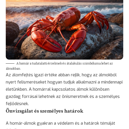
A homár a tudatalatti érzelmek és átalakulás szimbóluma lehet az
álmokban.
Az álomfejtés igazi értéke abban rejlik, hogy az álmokból
nyert felismeréseket hogyan tudjuk alkalmazni a mindennapi
életünkben. A homárral kapcsolatos álmok különösen
gazdag forrásai lehetnek az önismeretnek és a személyes
fejlődésnek.
Önvizsgálat és személyes határok
A homár-álmok gyakran a védelem és a határok témáját