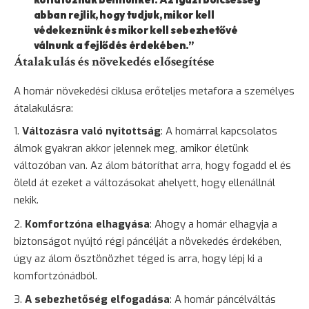
abban rejlik, hogy tudjuk, mikor kell
védekeznünk és mikor kell sebezhetővé
válnunk a fejlődés érdekében.”
Átalakulás és növekedés elősegítése
A homár növekedési ciklusa erőteljes metafora a személyes
átalakulásra:
Változásra való nyitottság
: A homárral kapcsolatos
álmok gyakran akkor jelennek meg, amikor életünk
változóban van. Az álom bátoríthat arra, hogy fogadd el és
öleld át ezeket a változásokat ahelyett, hogy ellenállnál
nekik.
Komfortzóna elhagyása
: Ahogy a homár elhagyja a
biztonságot nyújtó régi páncélját a növekedés érdekében,
úgy az álom ösztönözhet téged is arra, hogy lépj ki a
komfortzónádból.
A sebezhetőség elfogadása
: A homár páncélváltás