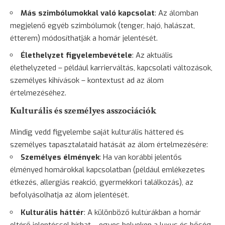
Más szimbólumokkal való kapcsolat
: Az álomban
megjelenő egyéb szimbólumok (tenger, hajó, halászat,
étterem) módosíthatják a homár jelentését.
Élethelyzet figyelembevétele
: Az aktuális
élethelyzeted – például karrierváltás, kapcsolati változások,
személyes kihívások – kontextust ad az álom
értelmezéséhez.
Kulturális és személyes asszociációk
Mindig vedd figyelembe saját kulturális háttered és
személyes tapasztalataid hatását az álom értelmezésére:
Személyes élmények
: Ha van korábbi jelentős
élményed homárokkal kapcsolatban (például emlékezetes
étkezés, allergiás reakció, gyermekkori találkozás), az
befolyásolhatja az álom jelentését.
Kulturális háttér
: A különböző kultúrákban a homár
eltérő jelentéssel bírhat – egyes helyeken a luxus és bőség