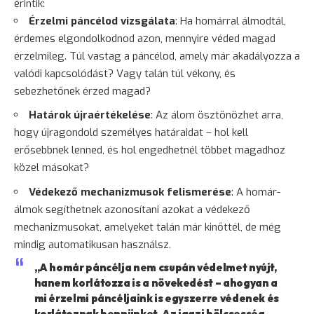
érintik:
Érzelmi páncélod vizsgálata
: Ha homárral álmodtál,
érdemes elgondolkodnod azon, mennyire véded magad
érzelmileg. Túl vastag a páncélod, amely már akadályozza a
valódi kapcsolódást? Vagy talán túl vékony, és
sebezhetőnek érzed magad?
Határok újraértékelése
: Az álom ösztönözhet arra,
hogy újragondold személyes határaidat – hol kell
erősebbnek lenned, és hol engedhetnél többet magadhoz
közel másokat?
Védekező mechanizmusok felismerése
: A homár-
álmok segíthetnek azonosítani azokat a védekező
mechanizmusokat, amelyeket talán már kinőttél, de még
mindig automatikusan használsz.
„A homár páncélja nem csupán védelmet nyújt,
hanem korlátozza is a növekedést – ahogyan a
mi érzelmi páncéljaink is egyszerre védenek és
korlátoznak bennünket. Az igazi
bölcsesség