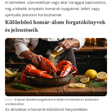
érzelmekkel, szenvedéllyel vagy akár haraggal kapcsolatos,
míg a kékebb árnyalatú homárok nyugalmat, békét vagy
spirituális jelentést hordozhatnak.
Különböző homár-álom forgatókönyvek
és jelentéseik
A homár álombeli megjelenése erőteljes érzelmeket és átalakulást
szimbolizálhat.
Az álmokban a homárok különböző helyzetekben