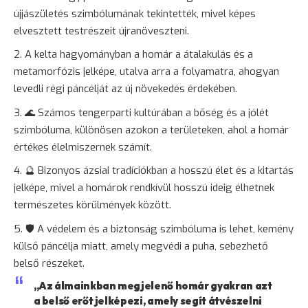
újjászületés szimbólumának tekintették, mivel képes
elvesztett testrészeit újranöveszteni.
A kelta hagyományban a homár a átalakulás és a
metamorfózis jelképe, utalva arra a folyamatra, ahogyan
levedli régi páncélját az új növekedés érdekében.
🌊 Számos tengerparti kultúrában a bőség és a jólét
szimbóluma, különösen azokon a területeken, ahol a homár
értékes élelmiszernek számít.
🔮 Bizonyos ázsiai tradíciókban a hosszú élet és a kitartás
jelképe, mivel a homárok rendkívül hosszú ideig élhetnek
természetes körülmények között.
🛡️ A védelem és a
biztonság
szimbóluma is lehet, kemény
külső páncélja miatt, amely megvédi a puha, sebezhető
belső részeket.
„Az álmainkban megjelenő homár gyakran azt
a belső erőt jelképezi, amely segít átvészelni