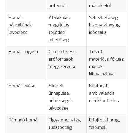
potenciál
mások elől
Homár
Átalakulás,
Sebezhetőség,
páncéljának
megújulás,
bizonytalanság
levedlése
fejlődési
időszaka
lehetőség
Homár fogása
Célok elérése,
Túlzott
erőforrások
materiális fókusz,
megszerzése
mások
kihasználása
Homár evése
Sikerek
Bűntudat,
ünneplése,
ambivalencia,
nehézségek
értékkonfliktus
leküzdése
Támadó homár
Figyelmeztetés,
Elfojtott
harag
,
tudatosság
félelmek,