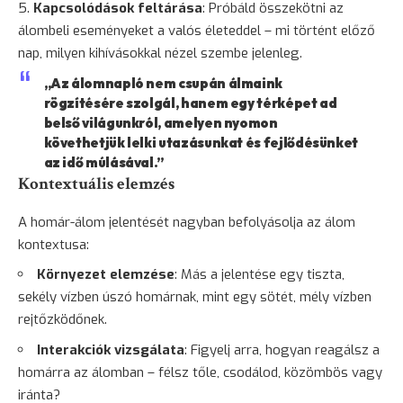
Kapcsolódások feltárása
: Próbáld összekötni az
álombeli eseményeket a valós életeddel – mi történt előző
nap, milyen kihívásokkal nézel szembe jelenleg.
„Az álomnapló nem csupán álmaink
rögzítésére szolgál, hanem egy térképet ad
belső világunkról, amelyen nyomon
követhetjük lelki utazásunkat és fejlődésünket
az idő múlásával.”
Kontextuális elemzés
A homár-álom jelentését nagyban befolyásolja az álom
kontextusa:
Környezet elemzése
: Más a jelentése egy tiszta,
sekély vízben úszó homárnak, mint egy sötét, mély vízben
rejtőzködőnek.
Interakciók vizsgálata
: Figyelj arra, hogyan reagálsz a
homárra az álomban – félsz tőle, csodálod, közömbös vagy
iránta?