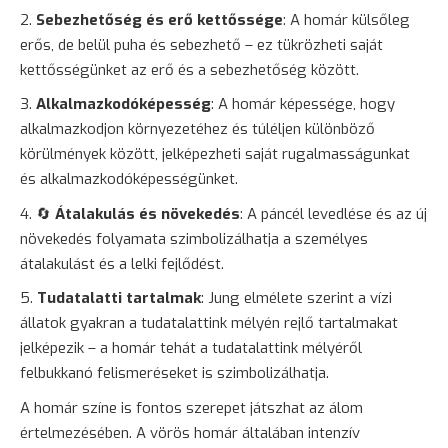
Sebezhetőség és erő kettőssége
: A homár külsőleg
erős, de belül puha és sebezhető – ez tükrözheti saját
kettősségünket az erő és a sebezhetőség között.
Alkalmazkodóképesség
: A homár képessége, hogy
alkalmazkodjon környezetéhez és túléljen különböző
körülmények között, jelképezheti saját rugalmasságunkat
és alkalmazkodóképességünket.
🔄
Átalakulás és növekedés
: A páncél levedlése és az új
növekedés folyamata szimbolizálhatja a személyes
átalakulást és a lelki fejlődést.
Tudatalatti tartalmak
: Jung elmélete szerint a vízi
állatok gyakran a tudatalattink mélyén rejlő tartalmakat
jelképezik – a homár tehát a tudatalattink mélyéről
felbukkanó felismeréseket is szimbolizálhatja.
A homár színe is fontos szerepet játszhat az álom
értelmezésében. A vörös homár általában intenzív