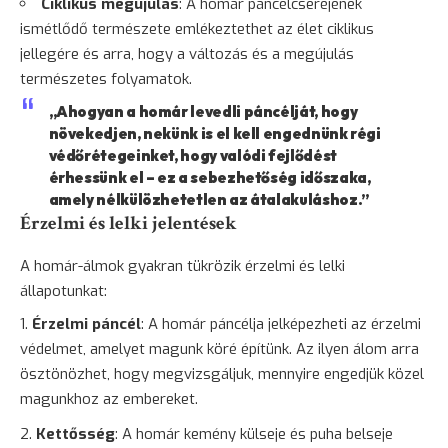
Ciklikus megújulás
: A homár páncélcseréjének
ismétlődő természete emlékeztethet az élet ciklikus
jellegére és arra, hogy a változás és a megújulás
természetes folyamatok.
„Ahogyan a homár levedli páncélját, hogy
növekedjen, nekünk is el kell engednünk régi
védőrétegeinket, hogy valódi fejlődést
érhessünk el – ez a sebezhetőség időszaka,
amely nélkülözhetetlen az átalakuláshoz.”
Érzelmi és lelki jelentések
A homár-álmok gyakran tükrözik érzelmi és lelki
állapotunkat:
Érzelmi páncél
: A homár páncélja jelképezheti az érzelmi
védelmet, amelyet magunk köré építünk. Az ilyen álom arra
ösztönözhet, hogy megvizsgáljuk, mennyire engedjük közel
magunkhoz az embereket.
Kettősség
: A homár kemény külseje és puha belseje