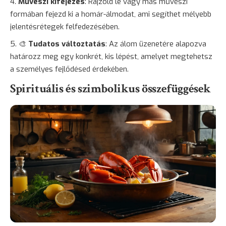
Művészi kifejezés
: Rajzold le vagy más művészi
formában fejezd ki a homár-álmodat, ami segíthet mélyebb
jelentésrétegek felfedezésében.
🎨
Tudatos változtatás
: Az álom üzenetére alapozva
határozz meg egy konkrét, kis lépést, amelyet megtehetsz
a személyes fejlődésed érdekében.
Spirituális és szimbolikus összefüggések