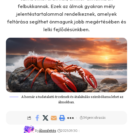
felbukkannak. Ezek az álmok gyakran mély
jelentéstartalommal rendelkeznek, amelyek
feltárása segíthet önmagunk jobb megértésében és
lelki fejlődésünkben.
A homár a tudatalatti érzelmek és átalakulás szimbóluma lehet az
álmokban.
34 perc olvasás
By
Álomfejtés
2025.09.30.