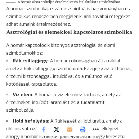
A homár álma erőteljes érzelmeket és átalakulást szimbolizálhat.
A homár szimbolikája számos spirituális hagyományban és
szimbolikus rendszerben megjelenik, ami további rétegeket
adhat álmaink értelmezéséhez.
Asztrológiai és elemekkel kapcsolatos szimbolika
A homár kapcsolódik bizonyos asztrológiai és elemi
szimbólumokhoz:
Rák csillagjegy
: A homár rokonságban áll a rákkal,
amely a Rák csillagjegy szimbóluma. Ez a jegy az otthonnal,
érzelmi biztonsággal, intuícióval és a múlthoz való
kötődéssel kapcsolatos.
Víz elem
: A homár a víz elemhez tartozik, amely az
érzelmeket, intuíciót, áramlást és a tudatalattit
szimbolizálja.
Hold befolyása
: A Rák jegyét a Hold uralja, amely a
ciklikus változásokat, érzelmi hullámzásokat jelképezi –
ahogy a homár is ciklikus páncélváltáson megy keresztül.