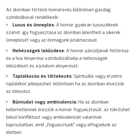
Az álomban történő homárevés különösen gazdag
szimbolikával rendelkezik:
Luxus és ünneplés
: A homár gyakran luxuscikknek
számít, így fogyasztása az álomban jelentheti a sikerek
ünneplését vagy az önmagunk jutalmazását.
Nehézségek leküzdése
: A homár páncéljának feltörése
és a hús kinyerése szimbolizálhatja a nehézségek
leküzdését és a jutalom elnyerését.
Táplálkozás és töltekezés
: Spirituális vagy érzelmi
táplálékot jelképezhet, különösen ha az álomban élvezzük
az étkezést.
Bűntudat vagy ambivalencia
: Ha az álomban
kellemetlennek érezzük a homár fogyasztását, az tükrözhet
belső konfliktust vagy ambivalenciát valamivel
kapcsolatban, amit „fogyasztunk” vagy elfogadunk az
életben.