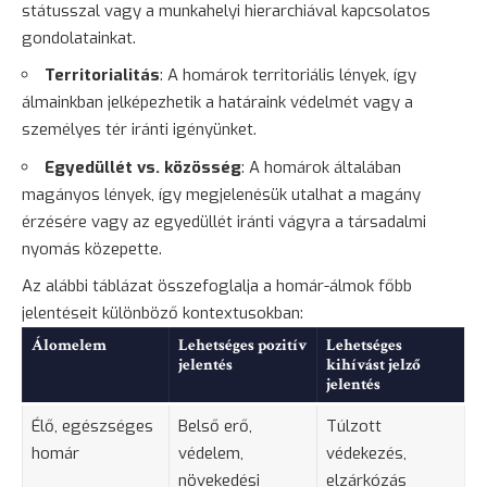
státusszal vagy a munkahelyi hierarchiával kapcsolatos
gondolatainkat.
Territorialitás
: A homárok territoriális lények, így
álmainkban jelképezhetik a határaink védelmét vagy a
személyes tér iránti igényünket.
Egyedüllét vs. közösség
: A homárok általában
magányos lények, így megjelenésük utalhat a
magány
érzésére vagy az egyedüllét iránti vágyra a társadalmi
nyomás közepette.
Az alábbi táblázat összefoglalja a homár-álmok főbb
jelentéseit különböző kontextusokban:
Álomelem
Lehetséges pozitív
Lehetséges
jelentés
kihívást jelző
jelentés
Élő, egészséges
Belső erő,
Túlzott
homár
védelem,
védekezés,
növekedési
elzárkózás