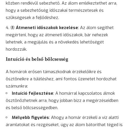
közben rendkívül sebezhető. Az álom emlékeztethet arra,
hogy a sebezhetőség időszakai természetesek és
szükségesek a fejlődéshez.
🦋
Átmeneti időszakok kezelése
: Az álom segíthet
megérteni, hogy az átmeneti időszakok, bár nehezek
lehetnek, a megújulás és a növekedés lehetőségét
hordozzák.
Intuíció és belső bölcsesség
A homárok erősen támaszkodnak érzékelőikre és
ösztöneikre a túléléshez, ami fontos üzenetet hordozhat
számunkra:
Intuíció fejlesztése
: A homárral kapcsolatos álmok
ösztönözhetnek arra, hogy jobban bízz a megérzéseidben
és belső bölcsességedben.
Mélyebb figyelés
: Ahogy a homár érzékeli a víz alatti
áramlatokat és rezgéseket, úgy az álom bátoríthat téged is