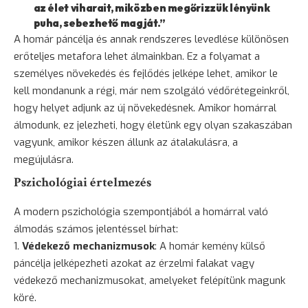
az élet viharait, miközben megőrizzük lényünk
puha, sebezhető magját.”
A homár páncélja és annak rendszeres levedlése különösen
erőteljes metafora lehet álmainkban. Ez a folyamat a
személyes növekedés és fejlődés jelképe lehet, amikor le
kell mondanunk a régi, már nem szolgáló védőrétegeinkről,
hogy helyet adjunk az új növekedésnek. Amikor homárral
álmodunk, ez jelezheti, hogy életünk egy olyan szakaszában
vagyunk, amikor készen állunk az átalakulásra, a
megújulásra.
Pszichológiai értelmezés
A modern pszichológia szempontjából a homárral való
álmodás számos jelentéssel bírhat:
Védekező mechanizmusok
: A homár kemény külső
páncélja jelképezheti azokat az érzelmi falakat vagy
védekező mechanizmusokat, amelyeket felépítünk magunk
köré.