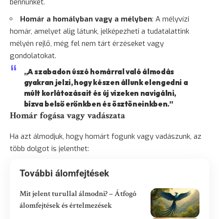
bennünket.
Homár a homályban vagy a mélyben
: A mélyvízi
homár, amelyet alig látunk, jelképezheti a tudatalattink
mélyén rejlő, még fel nem tárt érzéseket vagy
gondolatokat.
„A szabadon úszó homárral való álmodás
gyakran jelzi, hogy készen állunk elengedni a
múlt korlátozásait és új vizeken navigálni,
bízva belső erőnkben és ösztöneinkben.”
Homár fogása vagy vadászata
Ha azt álmodjuk, hogy homárt fogunk vagy vadászunk, az
több dolgot is jelenthet:
További álomfejtések
Mit jelent turullal álmodni? – Átfogó
álomfejtések és értelmezések