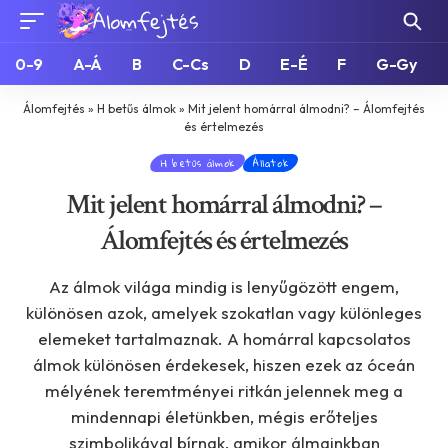
0-9
A-Á
B
C-Cs
D
E-É
F
G-Gy
Álomfejtés
»
H betűs álmok
»
Mit jelent homárral álmodni? – Álomfejtés
és értelmezés
H betűs álmok
Állatok
Mit jelent homárral álmodni? –
Álomfejtés és értelmezés
Az álmok világa mindig is lenyűgözött engem,
különösen azok, amelyek szokatlan vagy különleges
elemeket tartalmaznak. A homárral kapcsolatos
álmok különösen érdekesek, hiszen ezek az óceán
mélyének teremtményei ritkán jelennek meg a
mindennapi életünkben, mégis erőteljes
szimbolikával bírnak, amikor álmainkban