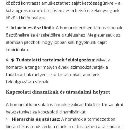
közötti kontraszt emlékeztethet saját kettősségünkre – a
külvilágnak mutatott erős arc és a belső érzékenységünk
közötti különbségre.
Intuíció és ösztönök
: A homárok erősen támaszkodnak
ösztöneikre és érzékelőikre a túléléshez. Megjelenésük az
álomban jelezheti, hogy jobban kell figyelnünk saját
intuíciónkra.
🧠
Tudatalatti tartalmak feldolgozása
: Mivel a
homárok a tenger mélyén élnek, szimbolizálhatják a
tudatalattink mélyén rejlő tartalmakat, amelyek
feldolgozásra várnak.
Kapcsolati dinamikák és társadalmi helyzet
A homárral kapcsolatos álmok gyakran tükrözik társadalmi
helyzetünket és kapcsolati dinamikáinkat:
Hierarchia és státusz
: A homárok a természetben
hierarchikus rendszerben élnek, ami tükrözheti a társadalmi