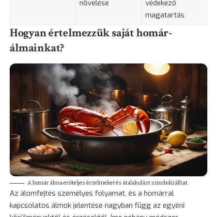
növelése
védekező
magatartás
Hogyan értelmezzük saját homár-
álmainkat?
A homár álma erőteljes érzelmeket és átalakulást szimbolizálhat.
Az álomfejtés személyes folyamat, és a homárral
kapcsolatos álmok jelentése nagyban függ az egyéni