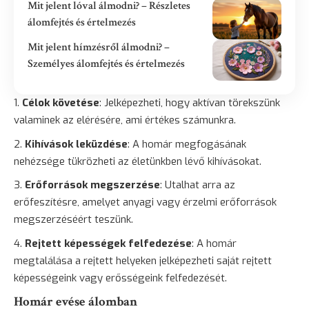
Mit jelent lóval álmodni? – Részletes
álomfejtés és értelmezés
Mit jelent hímzésről álmodni? –
Személyes álomfejtés és értelmezés
Célok követése
: Jelképezheti, hogy aktívan törekszünk
valaminek az elérésére, ami értékes számunkra.
Kihívások leküzdése
: A homár megfogásának
nehézsége tükrözheti az életünkben lévő kihívásokat.
Erőforrások megszerzése
: Utalhat arra az
erőfeszítésre, amelyet anyagi vagy érzelmi erőforrások
megszerzéséért teszünk.
Rejtett képességek felfedezése
: A homár
megtalálása a rejtett helyeken jelképezheti saját rejtett
képességeink vagy erősségeink felfedezését.
Homár evése álomban