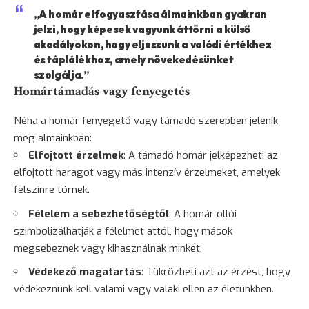
„A homár elfogyasztása álmainkban gyakran
jelzi, hogy képesek vagyunk áttörni a külső
akadályokon, hogy eljussunk a valódi értékhez
és táplálékhoz, amely növekedésünket
szolgálja.”
Homártámadás vagy fenyegetés
Néha a homár fenyegető vagy támadó szerepben jelenik
meg álmainkban:
Elfojtott érzelmek
: A támadó homár jelképezheti az
elfojtott haragot vagy más intenzív érzelmeket, amelyek
felszínre törnek.
Félelem
a sebezhetőségtől
: A homár ollói
szimbolizálhatják a félelmet attól, hogy mások
megsebeznek vagy kihasználnak minket.
Védekező magatartás
: Tükrözheti azt az érzést, hogy
védekeznünk kell valami vagy valaki ellen az életünkben.