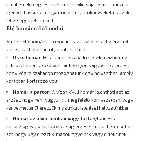
jelenhetnek meg, és ezek mindegyike sajátos értelmezést
igényel. Lássuk a leggyakoribb forgatókönyveket és azok
lehetséges jelentéseit.
Élő homárral álmodni
Amikor élő homárral álmodunk, az általában aktív érzelmi
vagy pszichológiai folyamatokra utal:
Úszó homár
: Ha a homár szabadon úszik a vízben, ez
jelképezheti a szabadság iránti vágyat vagy azt az érzést,
hogy végre szabadon mozoghatunk egy helyzetben, amely
korábban korlátozó volt.
Homár a parton
: A vízen kívüli homár jelentheti azt az
érzést, hogy nem vagyunk a megfelelő környezetben, vagy
kényelmetlenül érezzük magunkat jelenlegi helyzetünkben.
Homár az akváriumban vagy tartályban
: Ez a
bezártság vagy korlátozottság érzését tükrözheti, esetleg
azt, hogy úgy érezzük, mások figyelnek vagy értékelnek