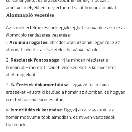
körülményektől és érzésektől. Íme néhány módszer,
amellyel mélyebben megértheted saját homár-álmaidat.
Álomnapló vezetése
Az álmok értelmezésének egyik leghatékonyabb eszköze az
álomnapló rendszeres vezetése:
Azonnali rögzítés
: Ébredés után azonnal jegyezd le az
álmodat, mielőtt a részletek elhalványulnának.
Részletek fontossága
: Írj le minden részletet a
homárról – méretét, színét, viselkedését, a környezetet,
ahol megjelent.
📝
Érzések dokumentálása
: Jegyezd fel, milyen
érzéseket váltott ki belőled a homár az álomban, és hogyan
érezted magad ébredés után.
Ismétlődések keresése
: Figyelj arra, visszatér-e a
homár motívuma több álmodban, és milyen változások
történnek.