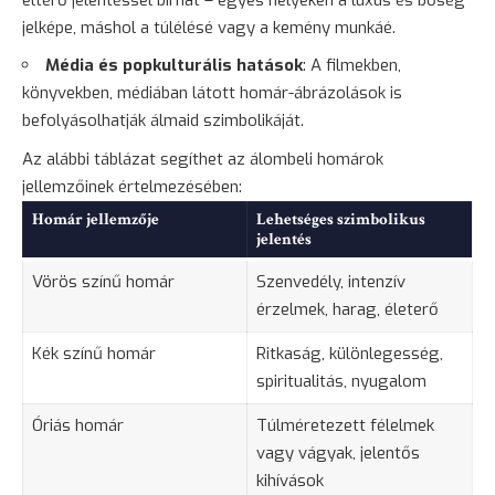
jelképe, máshol a túlélésé vagy a kemény munkáé.
Média és popkulturális hatások
: A filmekben,
könyvekben, médiában látott homár-ábrázolások is
befolyásolhatják álmaid szimbolikáját.
Az alábbi táblázat segíthet az álombeli homárok
jellemzőinek értelmezésében:
Homár jellemzője
Lehetséges szimbolikus
jelentés
Vörös színű homár
Szenvedély, intenzív
érzelmek, harag, életerő
Kék színű homár
Ritkaság, különlegesség,
spiritualitás, nyugalom
Óriás
homár
Túlméretezett félelmek
vagy vágyak, jelentős
kihívások