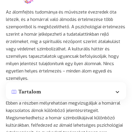
Az álomfejtés tudománya és művészete évezredek óta
létezik, és a homárral való álmodás értelmezése több
szempontból is megközelíthető. A pszichológiai értelmezés
szerint a homár jelképezheti a tudatalattinkban rejlő
érzelmeket, míg a spirituális nézőpont szerint átalakulást
vagy védelmet szimbolizálhat. A kulturális háttér és
személyes tapasztalatok ugyancsak befolyásolják, hogy
milyen jelentést tulajdonítunk egy ilyen álomnak. Nincs
egyetlen helyes értelmezés – minden álom egyedi és
személyes.
Tartalom
Ebben a részben mélyrehatóan megvizsgáljuk a homárral
kapcsolatos álmok különböző jelentésrétegeit.
Megismerkedhetsz a homár szimbolikájával különböző
kultúrákban, felfedezed az álmaid lehetséges pszichológiai