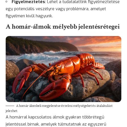
Figyelmeztetés
: Lehet a tudatalattink figyelmeztetése
egy potenciális veszélyre vagy problémára, amelyet
figyelmen kívül hagyunk.
A homár-álmok mélyebb jelentésrétegei
A homár álombeli megjelenése érzelmi mélységeket és átalakulást
jelezhet.
A homárral kapcsolatos álmok gyakran többrétegű
jelentéssel bírnak, amelyek túlmutatnak az egyszerű