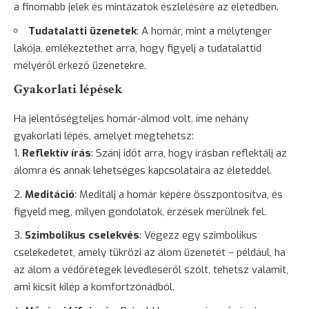
a finomabb jelek és mintázatok észlelésére az életedben.
Tudatalatti üzenetek
: A homár, mint a mélytenger
lakója, emlékeztethet arra, hogy figyelj a tudatalattid
mélyéről érkező üzenetekre.
Gyakorlati lépések
Ha jelentőségteljes homár-álmod volt, íme néhány
gyakorlati lépés, amelyet megtehetsz:
Reflektív írás
: Szánj időt arra, hogy írásban reflektálj az
álomra és annak lehetséges kapcsolataira az életeddel.
Meditáció
: Meditálj a homár képére összpontosítva, és
figyeld meg, milyen gondolatok, érzések merülnek fel.
Szimbolikus cselekvés
: Végezz egy szimbolikus
cselekedetet, amely tükrözi az álom üzenetét – például, ha
az álom a védőrétegek levedléséről szólt, tehetsz valamit,
ami kicsit kilép a komfortzónádból.