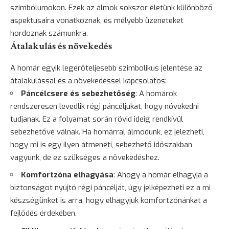
szimbólumokon. Ezek az álmok sokszor életünk különböző
aspektusaira vonatkoznak, és mélyebb üzeneteket
hordoznak számunkra.
Átalakulás és növekedés
A homár egyik legerőteljesebb szimbolikus jelentése az
átalakulással és a növekedéssel kapcsolatos:
Páncélcsere és sebezhetőség
: A homárok
rendszeresen levedlik régi páncéljukat, hogy
növekedni
tudjanak. Ez a folyamat során rövid ideig rendkívül
sebezhetővé válnak. Ha homárral álmodunk, ez jelezheti,
hogy mi is egy ilyen átmeneti, sebezhető időszakban
vagyunk, de ez szükséges a növekedéshez.
Komfortzóna elhagyása
: Ahogy a homár elhagyja a
biztonságot nyújtó régi páncélját, úgy jelképezheti ez a mi
készségünket is arra, hogy elhagyjuk komfortzónánkat a
fejlődés érdekében.