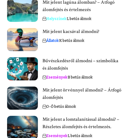
Mit jelent lagúna álomban? – Átfogó
álomfejtés és értelmezés
Helyszínek
L betűs álmok
Mit jelent kacsával álmodni?
Állatok
K betűs álmok
Bűvészkedésről álmodni – szimbolika
és álomfejtés
Események
B betűs álmok
Mit jelent örvénnyel álmodni? – Átfogó
álomfejtés
O-Ő betűs álmok
Mit jelent a lomtalanítással álmodni? –
Részletes álomfejtés és értelmezés.
Események
L betűs álmok