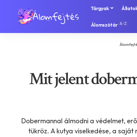
Tárgyak
Állato
A-Z
Álomszótár
Álomfejt
Mit jelent doberm
Dobermannal álmodni a védelmet, erőt é
tükröz. A kutya viselkedése, a saját 