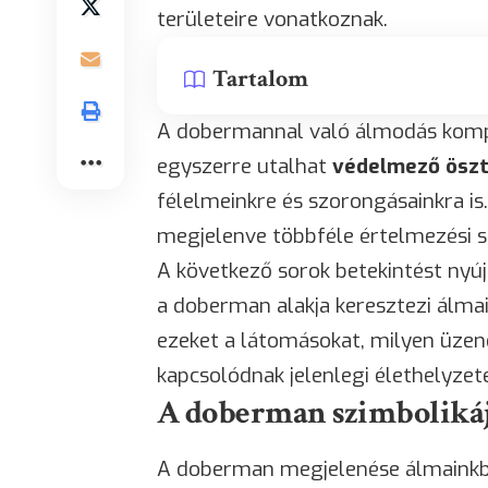
területeire vonatkoznak.
Tartalom
A dobermannal való álmodás komp
egyszerre utalhat
védelmező öszt
félelmeinkre és szorongásainkra is
megjelenve többféle értelmezési s
A következő sorok betekintést nyúj
a doberman alakja keresztezi álm
ezeket a látomásokat, milyen üze
kapcsolódnak jelenlegi élethelyzet
A doberman szimbolikáj
A doberman megjelenése álmainkban