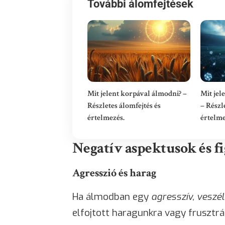
További álomfejtések
Mit jelent korpával álmodni? –
Mit jel
Részletes álomfejtés és
– Részl
értelmezés.
értelme
Negatív aspektusok és f
Agresszió és harag
Ha álmodban egy
agresszív, veszé
elfojtott haragunkra vagy frusztrá