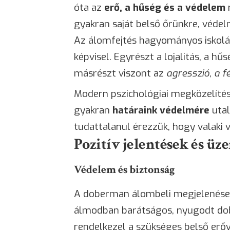
óta az
erő, a hűség és a védelem
gyakran saját belső őrünkre, véde
Az álomfejtés hagyományos iskolá
képvisel. Egyrészt a lojalitás, a hű
másrészt viszont az
agresszió, a f
Modern pszichológiai megközelítés
gyakran
határaink védelmére
utal
tudattalanul érezzük, hogy valaki 
Pozitív jelentések és üz
Védelem és biztonság
A doberman álombeli megjelenés
álmodban barátságos, nyugodt dobe
rendelkezel a szükséges belső er