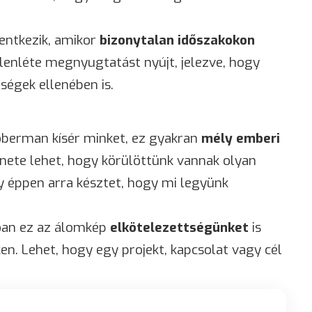
lentkezik, amikor
bizonytalan időszakokon
enléte megnyugtatást nyújt, jelezve, hogy
ségek ellenében is.
berman kísér minket, ez gyakran
mély emberi
nete lehet, hogy körülöttünk vannak olyan
y éppen arra késztet, hogy mi legyünk
óan ez az álomkép
elkötelezettségünket
is
en. Lehet, hogy egy projekt, kapcsolat vagy cél