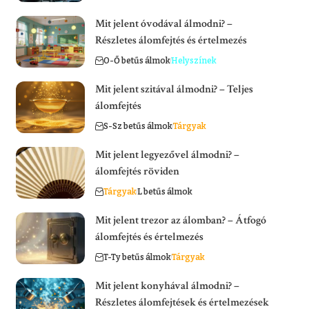
Mit jelent óvodával álmodni? –
Részletes álomfejtés és értelmezés
O-Ő betűs álmok
Helyszínek
Mit jelent szitával álmodni? – Teljes
álomfejtés
S-Sz betűs álmok
Tárgyak
Mit jelent legyezővel álmodni? –
álomfejtés röviden
Tárgyak
L betűs álmok
Mit jelent trezor az álomban? – Átfogó
álomfejtés és értelmezés
T-Ty betűs álmok
Tárgyak
Mit jelent konyhával álmodni? –
Részletes álomfejtések és értelmezések