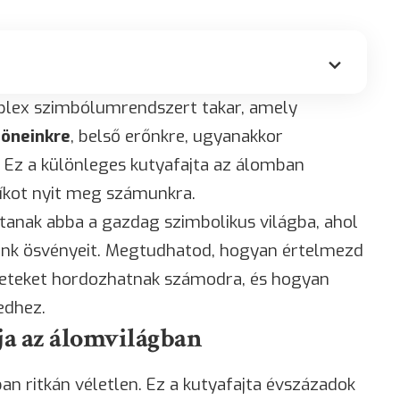
lex szimbólumrendszert takar, amely
öneinkre
, belső erőnkre, ugyanakkor
. Ez a különleges kutyafajta az álomban
íkot nyit meg számunkra.
tanak abba a gazdag szimbolikus világba, ahol
aink ösvényeit. Megtudhatod, hogyan értelmezd
neteket hordozhatnak számodra, és hogyan
edhez.
a az álomvilágban
 ritkán véletlen. Ez a kutyafajta évszázadok