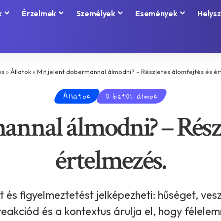
k
Érzelmek
Személyek
Események
Helysz
és
»
Állatok
»
Mit jelent dobermannal álmodni? – Részletes álomfejtés és é
Állatok
D betűs álmok
annal álmodni? – Részl
értelmezés.
s figyelmeztetést jelképezheti: hűséget, vesz
reakciód és a kontextus árulja el, hogy félele