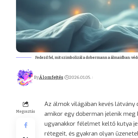
Fedezd fel, mit szimbolizál a dobermann a álmaidban: véd
By
Álomfejtés
2026.01.05.
Az álmok világában kevés látvány 
Megosztás
amikor egy doberman jelenik meg 
ugyanakkor félelmet keltő kutya je
rétegeit, és gyakran olyan üzenet