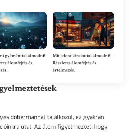
ent gyémánttal álmodni?
Mit jelent kirakattal álmodni? –
etes álomfejtés és
Részletes álomfejtés és
zés.
értelmezés.
igyelmeztetések
lyes
dobermannal találkozol, ez gyakran
cióinkra utal. Az álom figyelmeztet, hogy