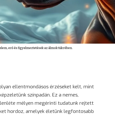
elem, erő és figyelmeztetések az álmok tükrében.
olyan ellentmondásos érzéseket kelt, mint
képzeletünk színpadán. Ez a nemes,
lenléte mélyen megérinti tudatunk rejtett
eket hordoz, amelyek életünk legfontosabb