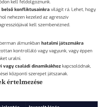
ódon kell feldolgoznunk.
s
belső konfliktusainkra
világít rá. Lehet, hogy
hol nehezen kezeled az agresszív
gressziójával kell szembenézned.
doberman álmunkban
hatalmi játszmákra
úlzottan kontrolláló vagy vagyunk, vagy éppen
et uralni.
i vagy családi dinamikákhoz
kapcsolódnak,
dései központi szerepet játszanak.
k értelmezése