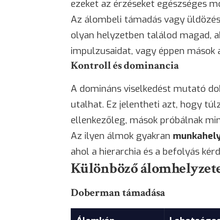
ezeket az érzéseket egészséges m
Az álombeli támadás vagy üldözé
olyan helyzetben találod magad, a
impulzusaidat, vagy éppen mások a
Kontroll és dominancia
A domináns viselkedést mutató 
utalhat. Ez jelentheti azt, hogy t
ellenkezőleg, mások próbálnak mink
Az ilyen álmok gyakran
munkahely
ahol a hierarchia és a befolyás kér
Különböző álomhelyzete
Doberman támadása