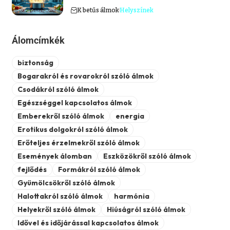
K betűs álmok
Helyszínek
Álomcímkék
biztonság
Bogarakról és rovarokról szóló álmok
Csodákról szóló álmok
Egészséggel kapcsolatos álmok
Emberekről szóló álmok
energia
Erotikus dolgokról szóló álmok
Erőteljes érzelmekről szóló álmok
Események álomban
Eszközökről szóló álmok
fejlődés
Formákról szóló álmok
Gyümölcsökről szóló álmok
Halottakról szóló álmok
harmónia
Helyekről szóló álmok
Hiúságról szóló álmok
Idővel és időjárással kapcsolatos álmok