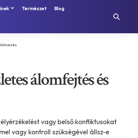
ínek
Természet
Blog
rtelmezés.
etes álomfejtés és
élyérzékelést vagy belső konfliktusokat
mmel vagy kontroll szükségével állsz-e