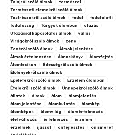
Talajról szóló álmok
természet
Természeti elemekről szóló álmok
Testrészekről szóló álmok
tudat
tudatalatti
tudatosság
Tárgyak álomban
utazás
Utazással kapcsolatos álmok
vallás
Virágokról szóló álmok
zene
Zenéről szóló álmok
Álmok jelentése
Álmok értelmezése
Álmoskönyv
Álomfejtés
Álomlexikon
Édességről szóló álmok
Élőlényekről szóló álmok
Épületekről szóló álmok
Érzelem álomban
Ételekről szóló álmok
Ünnepekről szóló álmok
állatok
álmok
álom
álomjelentés
álom jelentése
álomkutatás
álomkép
álomképek
álomvilág
álomértelmezés
életváltozás
értelmezés
érzelem
érzelmek
íjászat
önfejlesztés
önismeret
önértékelés