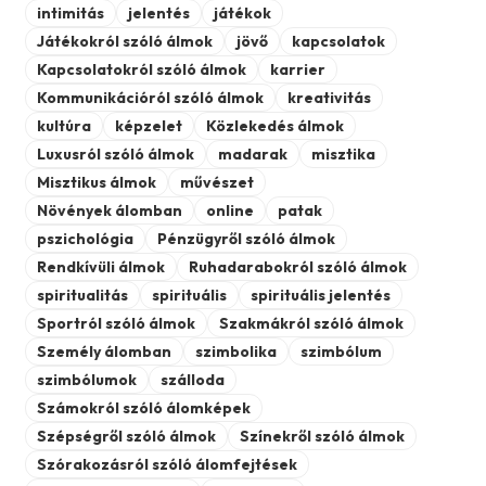
intimitás
jelentés
játékok
Játékokról szóló álmok
jövő
kapcsolatok
Kapcsolatokról szóló álmok
karrier
Kommunikációról szóló álmok
kreativitás
kultúra
képzelet
Közlekedés álmok
Luxusról szóló álmok
madarak
misztika
Misztikus álmok
művészet
Növények álomban
online
patak
pszichológia
Pénzügyről szóló álmok
Rendkívüli álmok
Ruhadarabokról szóló álmok
spiritualitás
spirituális
spirituális jelentés
Sportról szóló álmok
Szakmákról szóló álmok
Személy álomban
szimbolika
szimbólum
szimbólumok
szálloda
Számokról szóló álomképek
Szépségről szóló álmok
Színekről szóló álmok
Szórakozásról szóló álomfejtések