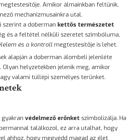
megtestesítője. Amikor álmainkban feltűnik,
lmező mechanizmusainkra utal.
i szerint a doberman
kettős természetet
ség és a feltétel nélküli szeretet szimbóluma,
élelem és a kontroll
megtestesítője is lehet.
ek alapján a doberman álombeli jelenléte
. Olyan helyzetekben jelenik meg, amikor
vagy valami túllépi személyes terünket.
enetek
e gyakran
védelmező erőnket
szimbolizálja. Ha
rmannal találkozol, ez arra utalhat, hogy
ővel ahhoz, hogy megvédd magad az élet