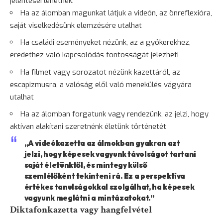
jelentései lehetnek:
Ha az álomban magunkat látjuk a videón, az önreflexióra,
saját viselkedésünk elemzésére utalhat
Ha családi eseményeket nézünk, az a gyökerekhez,
eredethez való kapcsolódás fontosságát jelezheti
Ha filmet vagy sorozatot nézünk kazettáról, az
escapizmusra, a valóság elől való
menekülés
vágyára
utalhat
Ha az álomban forgatunk vagy rendezünk, az jelzi, hogy
aktívan alakítani szeretnénk életünk történetét
„A videókazetta az álmokban gyakran azt
jelzi, hogy képesek vagyunk távolságot tartani
saját életünktől, és mintegy külső
szemlélőként tekinteni rá. Ez a perspektíva
értékes tanulságokkal szolgálhat, ha képesek
vagyunk meglátni a mintázatokat.”
Diktafonkazetta vagy hangfelvétel