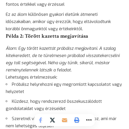
fontos értékkel vagy érzéssel
Ez az álom különösen gyakori életünk átmeneti
időszakaiban, amikor úgy érezzük, hogy eltávolodtunk
korábbi önmagunktól vagy értékeinktől.
Példa 2: Törött kazetta megjavítása
Álom: Egy törött kazettát próbálsz megjavítani. A szalag
kitekeredett, de te türelmesen próbálod visszatekercsélni
egy toll segítségével. Néha úgy tűnik, sikerül, máskor
reménytelennek látszik a feladat.
Lehetséges értelmezések:
Próbálsz helyrehozni egy megromlott kapcsolatot vagy
helyzetet
Küzdesz, hogy rendszerezd összekuszálódott
gondolataidat vagy érzéseidet
Szeretnél visszatérni egy korábbi állapothoz, ami már
nem lehetséges teljesen