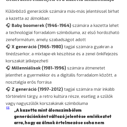
Különböző generációk számára más-más jelentéssel bírhat
a kazetta az álmokban:
🎧
Baby boomerek (1946-1964)
számára a kazetta lehet
a technológiai forradalom szimbóluma, az első hordozható
zeneformátum, amely szabadságot adott
🎧
X generáció (1965-1980)
tagjai számára gyakran a
tinédzserkor, a mixtape-ek készítése és a zenei önkifejezés
korszakát jelképezheti
🎧
Millenniálisok (1981-1996)
számára átmenetet
jelenthet a gyermekkor és a digitális forradalom között, a
nosztalgia erős forrása
🎧
Z generáció (1997-2012)
tagjai számára már inkább
történelmi tárgy, a retro kultúra része, esetleg a szülők
vagy nagyszülők korszakának szimbóluma
„A kazetta mint álomszimbólum
generációnként változó jelentése emlékeztet
arra, hogy az álmok értelmezése soha nem