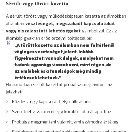
Sérült vagy törött kazetta
A sérült, törött vagy működésképtelen kazetta az álmokban
általában
veszteséget, megszakadt kapcsolatokat
vagy elszalasztott lehetőségeket
szimbolizál. Ez az
álomkép gyakran erős érzelmi töltéssel bír.
„A törött kazetta az álomban nem feltétlenül
végleges veszteséget jelent. Inkább
figyelmeztet: vannak dolgok, amelyeket nem
tudunk ugyanúgy visszahozni, mint régen, de
az emlékek és a tanulságok még mindig
értékesek lehetnek.”
Ha álmodban sérült kazettát próbálsz megjavítani, az
jelezheti:
Küzdesz egy kapcsolat helyreállításáért
Szeretnél visszatérni egy korábbi, jobb állapothoz
Próbálsz megmenteni valamit, ami számodra értékes