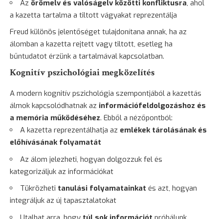
Az
örömelv és valóságelv közötti konfliktusra
, ahol
a kazetta tartalma a tiltott vágyakat reprezentálja
Freud különös jelentőséget tulajdonítana annak, ha az
álomban a kazetta rejtett vagy tiltott, esetleg ha
bűntudatot érzünk a tartalmával kapcsolatban.
Kognitív pszichológiai megközelítés
A modern kognitív pszichológia szempontjából a kazettás
álmok kapcsolódhatnak az
információfeldolgozáshoz és
a memória működéséhez
. Ebből a nézőpontból:
A kazetta reprezentálhatja az
emlékek tárolásának és
előhívásának folyamatát
Az álom jelezheti, hogyan dolgozzuk fel és
kategorizáljuk az információkat
Tükrözheti
tanulási folyamatainkat
és azt, hogyan
integráljuk az új tapasztalatokat
Utalhat arra, hogy
túl sok információt
próbálunk