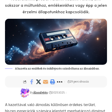
sokszor a múltunkhoz, emlékeinkhez vagy épp a jelen
érzelmi állapotunkhoz kapcsolódik.
A kazetta az emlékek és önkifejezés szimbóluma az álmainkban.
29 perc olvasás
By
Álomfejtés
2025.10.25.
A kazettával való álmodás különösen érdekes terület,
hiszen generációk számára jelentett meghatározó élményt