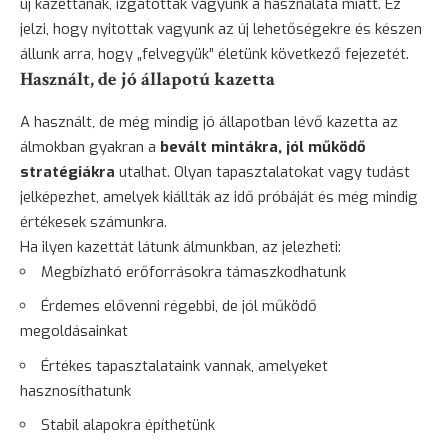
új kazettának, izgatottak vagyunk a használata miatt. Ez
jelzi, hogy nyitottak vagyunk az új lehetőségekre és készen
állunk arra, hogy „felvegyük” életünk következő fejezetét.
Használt, de jó állapotú kazetta
A használt, de még mindig jó állapotban lévő kazetta az
álmokban gyakran a
bevált mintákra, jól működő
stratégiákra
utalhat. Olyan tapasztalatokat vagy tudást
jelképezhet, amelyek kiállták az idő próbáját és még mindig
értékesek számunkra.
Ha ilyen kazettát látunk álmunkban, az jelezheti:
Megbízható erőforrásokra támaszkodhatunk
Érdemes elővenni régebbi, de jól működő
megoldásainkat
Értékes tapasztalataink vannak, amelyeket
hasznosíthatunk
Stabil alapokra építhetünk