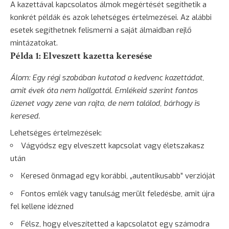
A kazettával kapcsolatos álmok megértését segíthetik a
konkrét példák és azok lehetséges értelmezései. Az alábbi
esetek segíthetnek felismerni a saját álmaidban rejlő
mintázatokat.
Példa 1: Elveszett kazetta keresése
Álom: Egy régi szobában kutatod a kedvenc kazettádat,
amit évek óta nem hallgattál. Emlékeid szerint fontos
üzenet vagy zene van rajta, de nem találod, bárhogy is
keresed.
Lehetséges értelmezések:
Vágyódsz egy elveszett kapcsolat vagy életszakasz
után
Keresed önmagad egy korábbi, „autentikusabb” verzióját
Fontos emlék vagy tanulság merült feledésbe, amit újra
fel kellene idézned
Félsz, hogy elveszítetted a kapcsolatot egy számodra