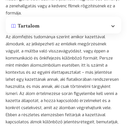
a zenehallgatás vagy a kedvenc filmek rögzítésének ez a
formája.
Tartalom
Az álomfejtés tudománya szerint amikor kazettával
álmodunk, az jelképezheti az emlékek megőrzésének
vágyát, a múltba való visszavágyódást, vagy éppen a
kommunikáció és önkifejezés különböző formáit. Persze
mint minden álomszimbólum esetében, itt is számít a
kontextus és az egyéni élettapasztalat – más jelentése
lehet egy kazettának annak, aki fiatalkorában rendszeresen
használta, és más annak, aki csak történelmi tárgyként
ismeri. Az álom értelmezése során figyelembe kell venni a
kazetta állapotát, a hozzá kapcsolódó érzelmeket és a
konkrét cselekvést, amit az álomban végrehajtunk vele.
Ebben a részletes elemzésben feltárjuk a kazettával
kapcsolatos álmok különböző jelentésrétegeit, bemutatjuk,