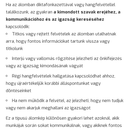
Ha az álomban diktafonkazettával vagy hangfelvétellel
találkozunk, az gyakran
a kimondott szavak erejéhez, a
kommunikációhoz és az igazság kereséséhez
kapcsolódik:
Titkos vagy rejtett felvételek az álomban utalhatnak
arra, hogy fontos információkat tartunk vissza vagy
titkolunk
Interjú vagy vallomás rögzítése jelezheti az önkifejezés
vagy az igazság kimondásának vágyát
Régi hangfelvételek hallgatása kapcsolódhat ahhoz,
hogy újraértékeljük korábbi álláspontunkat vagy
döntéseinket
Ha nem működik a felvétel, az jelezheti, hogy nem tudjuk
vagy nem akarjuk meghallani az igazságot
Ez a típusú álomkép különösen gyakori lehet azoknál, akik
munkájuk során sokat kommunikálnak, vagy akiknek fontos