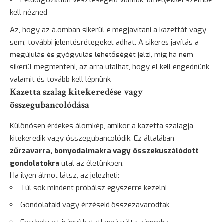
Feldolgozatlan veszteségeid vannak, amelyekkel szembe
kell nézned
Az, hogy az álomban sikerül-e megjavítani a kazettát vagy
sem, további jelentésrétegeket adhat. A sikeres javítás a
megújulás és
gyógyulás
lehetőségét jelzi, míg ha nem
sikerül megmenteni, az arra utalhat, hogy el kell engednünk
valamit és tovább kell lépnünk.
Kazetta szalag kitekeredése vagy
összegubancolódása
Különösen érdekes álomkép, amikor a kazetta szalagja
kitekeredik vagy összegubancolódik. Ez általában
zűrzavarra, bonyodalmakra vagy összekuszálódott
gondolatokra
utal az életünkben.
Ha ilyen álmot látsz, az jelezheti:
Túl sok mindent próbálsz egyszerre kezelni
Gondolataid vagy érzéseid összezavarodtak
Egy helyzet irányíthatatlanná vált számodra