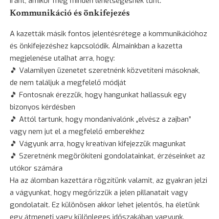
iránt, amikor még minden lehetségesnek tűnt.
Kommunikáció és önkifejezés
A kazetták másik fontos jelentésrétege a kommunikációhoz
és önkifejezéshez kapcsolódik. Álmainkban a kazetta
megjelenése utalhat arra, hogy:
🎵 Valamilyen üzenetet szeretnénk közvetíteni másoknak,
de nem találjuk a megfelelő módját
🎵 Fontosnak érezzük, hogy hangunkat hallassuk egy
bizonyos kérdésben
🎵 Attól tartunk, hogy mondanivalónk „elvész a zajban”
vagy nem jut el a megfelelő emberekhez
🎵 Vágyunk arra, hogy kreatívan kifejezzük magunkat
🎵 Szeretnénk megörökíteni gondolatainkat, érzéseinket az
utókor számára
Ha az álomban kazettára rögzítünk valamit, az gyakran jelzi
a vágyunkat, hogy megőrizzük a jelen pillanatait vagy
gondolatait. Ez különösen akkor lehet jelentős, ha életünk
egy átmeneti vagy különleges időszakában vagyunk.