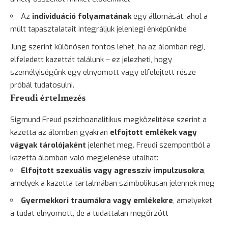
Az
individuáció folyamatának
egy állomását, ahol a
múlt tapasztalatait integráljuk jelenlegi énképünkbe
Jung szerint különösen fontos lehet, ha az álomban régi,
elfeledett kazettát találunk – ez jelezheti, hogy
személyiségünk egy elnyomott vagy elfelejtett része
próbál tudatosulni.
Freudi értelmezés
Sigmund Freud pszichoanalitikus megközelítése szerint a
kazetta az álomban gyakran
elfojtott emlékek vagy
vágyak tárolójaként
jelenhet meg. Freudi szempontból a
kazetta álomban való megjelenése utalhat:
Elfojtott szexuális vagy agresszív impulzusokra
,
amelyek a kazetta tartalmában szimbolikusan jelennek meg
Gyermekkori traumákra vagy emlékekre
, amelyeket
a tudat elnyomott, de a tudattalan megőrzött