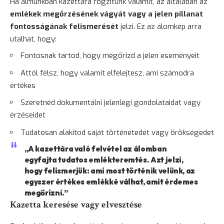
Ha álmunkban kazettára rögzítünk valamit, az általában az
emlékek megőrzésének vágyát vagy a jelen pillanat
fontosságának felismerését
jelzi. Ez az álomkép arra
utalhat, hogy:
Fontosnak tartod, hogy megőrizd a jelen eseményeit
Attól félsz, hogy valamit elfelejtesz, ami számodra
értékes
Szeretnéd dokumentálni jelenlegi gondolataidat vagy
érzéseidet
Tudatosan alakítod saját történetedet vagy örökségedet
„A kazettára való felvétel az álomban
egyfajta tudatos emlékteremtés. Azt jelzi,
hogy felismerjük: ami most történik velünk, az
egyszer értékes emlékké válhat, amit érdemes
megőrizni.”
Kazetta keresése vagy elvesztése