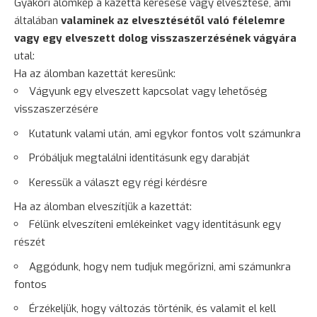
Gyakori álomkép a kazetta keresése vagy elvesztése, ami
általában
valaminek az elvesztésétől való félelemre
vagy egy elveszett dolog visszaszerzésének vágyára
utal:
Ha az álomban kazettát keresünk:
Vágyunk egy elveszett kapcsolat vagy lehetőség
visszaszerzésére
Kutatunk valami után, ami egykor fontos volt számunkra
Próbáljuk megtalálni identitásunk egy darabját
Keressük a választ egy régi kérdésre
Ha az álomban elveszítjük a kazettát:
Félünk elveszíteni emlékeinket vagy identitásunk egy
részét
Aggódunk, hogy nem tudjuk megőrizni, ami számunkra
fontos
Érzékeljük, hogy változás történik, és valamit el kell