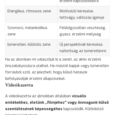
érzelmi kapcsolódásra
Energikus, ritmusos zene
Motiváció keresése,
tettvágy, változás igénye
Szomorú, melankolikus
Feldolgozatlan veszteség,
zene
gyász, érzelmi mélység
Ismeretlen, különös zene
Új perspektívák keresése,
nyitottság az ismeretlenre
Ha az álomban mi választjuk ki a zenét, az aktív érzelmi
önszabályozásra utalhat. Ha mástól kapjuk vagy ismeretlen
forrásból szól, az jelezheti, hogy külső hatások
befolyásolják érzelmi állapotunkat.
Videókazetta
A videókazetta az álmokban általában
vizuális
emlékekhez, életünk „filmjéhez” vagy önmagunk külső
szemlélésének képességéhez
kapcsolódik. Különböző