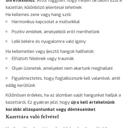
önreflexióhoz
. Attól függően, hogy milyen tartalom szól a
kazettán, különböző jelentései lehetnek:
Ha kellemes zene vagy hang szól:
Harmonikus kapcsolat a múltunkkal
Pozitív emlékek, amelyekből erőt meríthetünk
Lelki békére és nyugalomra való igény
Ha kellemetlen vagy
ijesztő
hangok hallhatók:
Elfojtott félelmek vagy traumák
Olyan üzenetek, amelyeket nem akartunk meghallani
Figyelmeztetés, hogy foglalkoznunk kell valamivel, amit
eddig kerültünk
Különösen érdekes, ha az álomban saját hangunkat halljuk a
kazettáról. Ez gyakran jelzi, hogy
újra kell értékelnünk
korábbi álláspontunkat vagy döntéseinket
.
Kazettára való felvétel