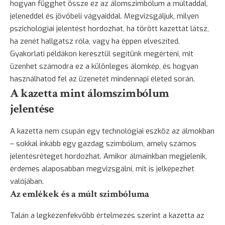
hogyan függhet össze ez az álomszimbólum a múltaddal,
jeleneddel és jövőbeli vágyaiddal. Megvizsgáljuk, milyen
pszichológiai jelentést hordozhat, ha törött kazettát látsz,
ha zenét hallgatsz róla, vagy ha éppen elveszíted.
Gyakorlati példákon keresztül segítünk megérteni, mit
üzenhet számodra ez a különleges álomkép, és hogyan
használhatod fel az üzenetét mindennapi életed során.
A kazetta mint álomszimbólum
jelentése
A kazetta nem csupán egy technológiai eszköz az álmokban
– sokkal inkább egy gazdag szimbólum, amely számos
jelentésréteget hordozhat. Amikor álmainkban megjelenik,
érdemes alaposabban megvizsgálni, mit is jelképezhet
valójában.
Az emlékek és a múlt szimbóluma
Talán a legkézenfekvőbb értelmezés szerint a kazetta az