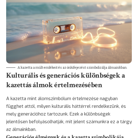
A kazetta a múlt emlékeit és az önkifejezést szimbolizálja álmainkban.
Kulturális és generációs különbségek a
kazettás álmok értelmezésében
A kazetta mint álomszimbólum értelmezése nagyban
függhet attól, milyen kulturális háttérrel rendelkezünk, és
mely generációhoz tartozunk. Ezek a különbségek
jelentősen befolyásolhatják, mit jelent számunkra ez a tárgy
az álmainkban.
Generációs élmények és a kazetta szimbolikája