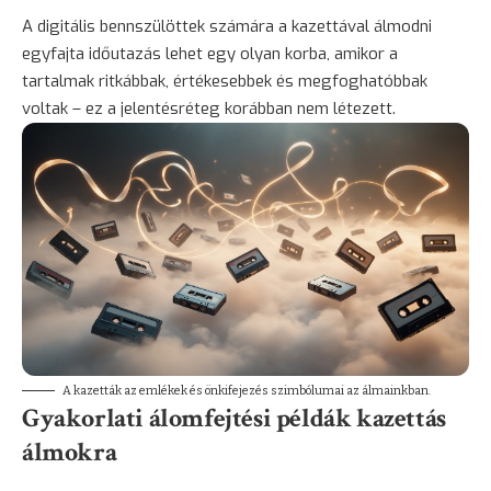
A digitális bennszülöttek számára a kazettával álmodni
egyfajta időutazás lehet egy olyan korba, amikor a
tartalmak ritkábbak, értékesebbek és megfoghatóbbak
voltak – ez a jelentésréteg korábban nem létezett.
A kazetták az emlékek és önkifejezés szimbólumai az álmainkban.
Gyakorlati álomfejtési példák kazettás
álmokra