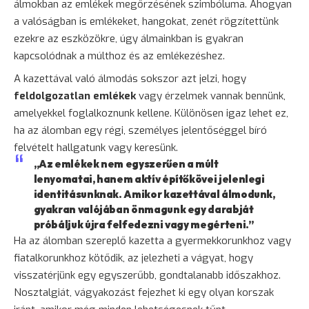
álmokban az emlékek megőrzésének szimbóluma. Ahogyan
a valóságban is emlékeket, hangokat, zenét rögzítettünk
ezekre az eszközökre, úgy álmainkban is gyakran
kapcsolódnak a múlthoz és az emlékezéshez.
A kazettával való álmodás sokszor azt jelzi, hogy
feldolgozatlan emlékek
vagy érzelmek vannak bennünk,
amelyekkel foglalkoznunk kellene. Különösen igaz lehet ez,
ha az álomban egy régi, személyes jelentőséggel bíró
felvételt hallgatunk vagy keresünk.
„Az emlékek nem egyszerűen a múlt
lenyomatai, hanem aktív építőkövei jelenlegi
identitásunknak. Amikor kazettával álmodunk,
gyakran valójában önmagunk egy darabját
próbáljuk újra felfedezni vagy megérteni.”
Ha az álomban szereplő kazetta a gyermekkorunkhoz vagy
fiatalkorunkhoz kötődik, az jelezheti a vágyat, hogy
visszatérjünk egy egyszerűbb, gondtalanabb időszakhoz.
Nosztalgiát, vágyakozást fejezhet ki egy olyan korszak