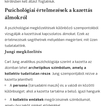
kérdésben kell állást foglalniuk.
Pszichológiai értelmezések a kazettás
álmokról
A pszichológiai megközelítések különböző szempontokból
vizsgálják a kazettával kapcsolatos álmokat. Ezek az
értelmezések segíthetnek mélyebben megérteni, mit üzen
tudatalattink.
Jungi megközelítés
Carl Jung analitikus pszichológiája szerint a kazetta az
álomban lehet
archetipikus szimbólum, amely a
kollektív tudattalan része
. Jung szempontjából nézve a
kazetta jelentheti:
A
persona
(társadalmi maszk) és a valódi én közötti
különbséget, ahol a kazetta tartalma a belső, igazi hangunk
A
kollektív emlékek
megőrzésének szimbólumát,
amely összeköt minket elődeinkkel