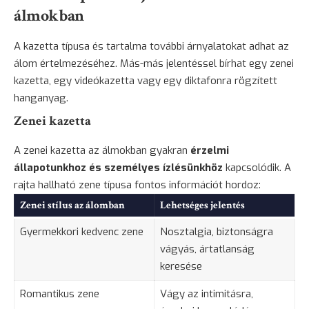
álmokban
A kazetta típusa és tartalma további árnyalatokat adhat az
álom értelmezéséhez. Más-más jelentéssel bírhat egy zenei
kazetta, egy videókazetta vagy egy diktafonra rögzített
hanganyag.
Zenei kazetta
A zenei kazetta az álmokban gyakran
érzelmi
állapotunkhoz és személyes ízlésünkhöz
kapcsolódik. A
rajta hallható zene típusa fontos információt hordoz:
Zenei stílus az álomban
Lehetséges jelentés
Gyermekkori kedvenc zene
Nosztalgia, biztonságra
vágyás, ártatlanság
keresése
Romantikus zene
Vágy az intimitásra,