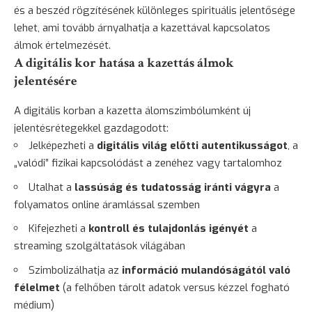
és a beszéd rögzítésének különleges spirituális jelentősége
lehet, ami tovább árnyalhatja a kazettával kapcsolatos
álmok értelmezését.
A digitális kor hatása a kazettás álmok
jelentésére
A digitális korban a kazetta álomszimbólumként új
jelentésrétegekkel gazdagodott:
Jelképezheti a
digitális világ előtti autentikusságot
, a
„valódi” fizikai kapcsolódást a zenéhez vagy tartalomhoz
Utalhat a
lassúság és tudatosság iránti vágyra
a
folyamatos online áramlással szemben
Kifejezheti a
kontroll és tulajdonlás igényét
a
streaming szolgáltatások világában
Szimbolizálhatja az
információ mulandóságától való
félelmet
(a felhőben tárolt adatok versus kézzel fogható
médium)