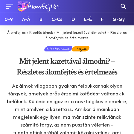
0-9
A-Á
B
C-Cs
D
E-É
F
G-Gy
Álomfejtés
»
K betűs álmok
»
Mit jelent kazettával álmodni? – Részletes
álomfejtés és értelmezés
K betűs álmok
Tárgyak
Mit jelent kazettával álmodni? –
Részletes álomfejtés és értelmezés
Az álmok világában gyakran felbukkannak olyan
tárgyak, amelyek erős érzelmi kötődést váltanak ki
belőlünk. Különösen igaz ez a nosztalgikus elemekre,
mint amilyen a kazetta is. Amikor álmainkban
megjelenik egy ilyen, ma már szinte relikviának
számító tárgy, az nem pusztán véletlen –
tudatalattink próbál valamit közölni velünk, ami