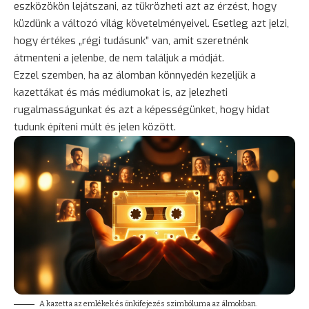
eszközökön lejátszani, az tükrözheti azt az érzést, hogy
küzdünk a változó világ követelményeivel. Esetleg azt jelzi,
hogy értékes „régi tudásunk” van, amit szeretnénk
átmenteni a jelenbe, de nem találjuk a módját.
Ezzel szemben, ha az álomban könnyedén kezeljük a
kazettákat és más médiumokat is, az jelezheti
rugalmasságunkat és azt a képességünket, hogy hidat
tudunk építeni múlt és jelen között.
A kazetta az emlékek és önkifejezés szimbóluma az álmokban.