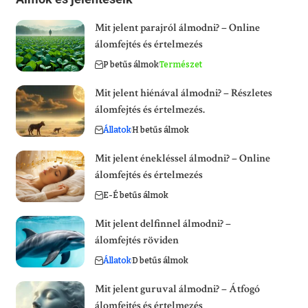
Mit jelent parajról álmodni? – Online
álomfejtés és értelmezés
P betűs álmok
Természet
Mit jelent hiénával álmodni? – Részletes
álomfejtés és értelmezés.
Állatok
H betűs álmok
Mit jelent énekléssel álmodni? – Online
álomfejtés és értelmezés
E-É betűs álmok
Mit jelent delfinnel álmodni? –
álomfejtés röviden
Állatok
D betűs álmok
Mit jelent guruval álmodni? – Átfogó
álomfejtés és értelmezés