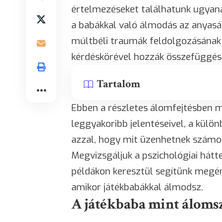
értelmezéseket találhatunk ugyan
a babákkal való álmodás az anyaság
múltbéli traumák feldolgozásának 
kérdéskörével hozzák összefüggés
Tartalom
Ebben a részletes álomfejtésben 
leggyakoribb jelentéseivel, a külö
azzal, hogy mit üzenhetnek számod
Megvizsgáljuk a pszichológiai hátte
példákon keresztül segítünk megérte
amikor játékbabákkal álmodsz.
A játékbaba mint áloms