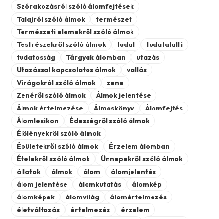
Szórakozásról szóló álomfejtések
Talajról szóló álmok
természet
Természeti elemekről szóló álmok
Testrészekről szóló álmok
tudat
tudatalatti
tudatosság
Tárgyak álomban
utazás
Utazással kapcsolatos álmok
vallás
Virágokról szóló álmok
zene
Zenéről szóló álmok
Álmok jelentése
Álmok értelmezése
Álmoskönyv
Álomfejtés
Álomlexikon
Édességről szóló álmok
Élőlényekről szóló álmok
Épületekről szóló álmok
Érzelem álomban
Ételekről szóló álmok
Ünnepekről szóló álmok
állatok
álmok
álom
álomjelentés
álom jelentése
álomkutatás
álomkép
álomképek
álomvilág
álomértelmezés
életváltozás
értelmezés
érzelem