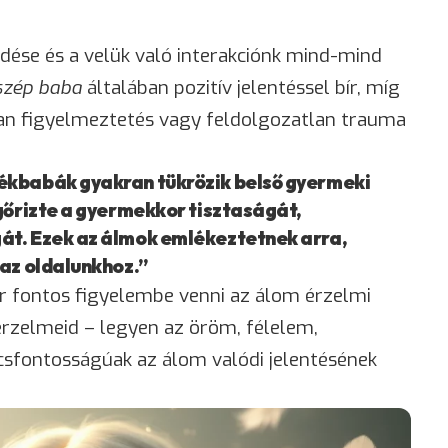
edése és a velük való interakciónk mind-mind
szép baba
általában pozitív jelentéssel bír, míg
n figyelmeztetés vagy feldolgozatlan trauma
ékbabák gyakran tükrözik belső gyermeki
gőrizte a gyermekkor tisztaságát,
át. Ezek az álmok emlékeztetnek arra,
 az oldalunkhoz.”
r fontos figyelembe venni az álom érzelmi
 érzelmeid – legyen az öröm,
félelem
,
sfontosságúak az álom valódi jelentésének