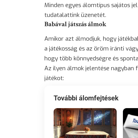
Minden egyes álomtípus sajátos jel
tudatalattink üzenetét.
Babával játszás álmok
Amikor azt álmodjuk, hogy játékbabá
a játékosság és az öröm iránti vág
hogy több könnyedségre és sponta
Az ilyen álmok jelentése nagyban f
játékot:
További álomfejtések