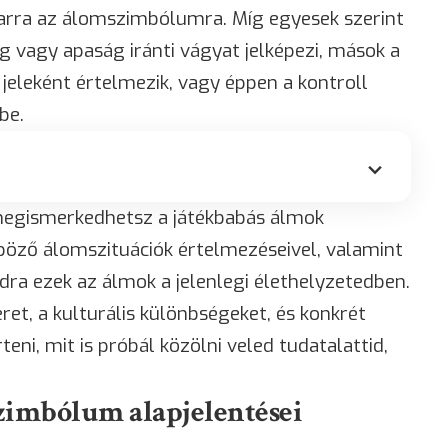
arra az álomszimbólumra. Míg egyesek szerint
 vagy apaság iránti vágyat jelképezi, mások a
jeleként értelmezik, vagy éppen a kontroll
be.
megismerkedhetsz a játékbabás álmok
nböző álomszituációk értelmezéseivel, valamint
ra ezek az álmok a jelenlegi élethelyzetedben.
ret, a kulturális különbségeket, és konkrét
ni, mit is próbál közölni veled tudatalattid,
zimbólum alapjelentései