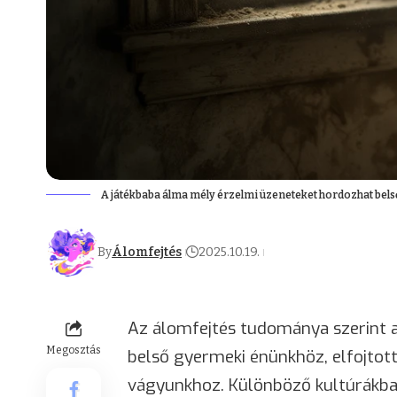
A játékbaba álma mély érzelmi üzeneteket hordozhat belső
By
Álomfejtés
2025.10.19.
Az álomfejtés tudománya szerint a
Megosztás
belső gyermeki énünkhöz, elfojtot
vágyunkhoz. Különböző kultúrákban