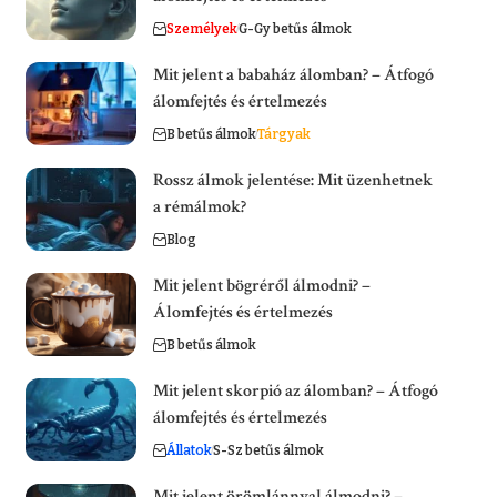
Személyek
G-Gy betűs álmok
Mit jelent a babaház álomban? – Átfogó
álomfejtés és értelmezés
B betűs álmok
Tárgyak
Rossz álmok jelentése: Mit üzenhetnek
a rémálmok?
Blog
Mit jelent bögréről álmodni? –
Álomfejtés és értelmezés
B betűs álmok
Mit jelent skorpió az álomban? – Átfogó
álomfejtés és értelmezés
Állatok
S-Sz betűs álmok
Mit jelent örömlánnyal álmodni? –