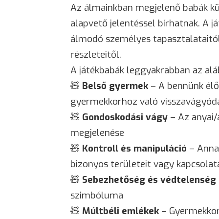
Az álmainkban megjelenő babák k
alapvető jelentéssel bírhatnak. A 
álmodó személyes tapasztalataitól
részleteitől.
A játékbabák leggyakrabban az aláb
🧸
Belső gyermek
– A bennünk élő
gyermekkorhoz való visszavágyódá
🧸
Gondoskodási vágy
– Az anyai/
megjelenése
🧸
Kontroll és manipuláció
– Annak
bizonyos területeit vagy kapcsolat
🧸
Sebezhetőség és védtelenség
szimbóluma
🧸
Múltbéli emlékek
– Gyermekkor