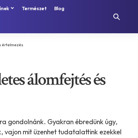
ínek
Természet
Blog
és értelmezés
etes álomfejtés és
ásra gondolnánk. Gyakran ébredünk úgy,
vajon mit üzenhet tudatalattink ezekkel