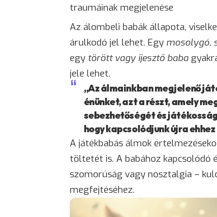
traumáinak megjelenése
Az álombeli babák állapota, viselk
árulkodó jel lehet. Egy
mosolygó, 
egy
törött vagy
ijesztő
baba
gyakra
jele lehet.
„Az álmainkban megjelenő ját
énünket, azt a részt, amely me
sebezhetőségét és játékosság
hogy kapcsolódjunk újra ehhez
A játékbabás álmok értelmezéseko
töltetét is. A babához kapcsolódó
szomorúság vagy nosztalgia – kulc
megfejtéséhez.