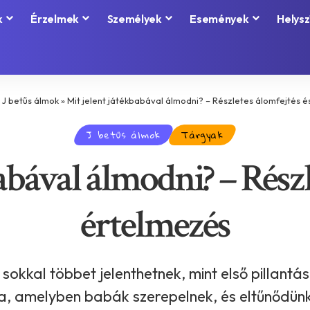
k
Érzelmek
Személyek
Események
Helysz
»
J betűs álmok
»
Mit jelent játékbabával álmodni? – Részletes álomfejtés 
J betűs álmok
Tárgyak
abával álmodni? – Részl
értelmezés
okkal többet jelenthetnek, mint első pillant
, amelyben babák szerepelnek, és eltűnődünk, 