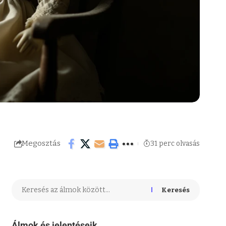
Megosztás
31 perc olvasás
Keresés
Álmok és jelentéseik