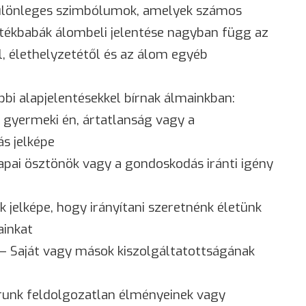
ülönleges szimbólumok, amelyek számos
játékbabák álombeli jelentése nagyban függ az
, élethelyzetétől és az álom egyéb
bi alapjelentésekkel bírnak álmainkban:
 gyermeki én, ártatlanság vagy a
s jelképe
apai ösztönök vagy a gondoskodás iránti igény
 jelképe, hogy irányítani szeretnénk életünk
ainkat
– Saját vagy mások kiszolgáltatottságának
unk feldolgozatlan élményeinek vagy