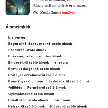
Részletes álomfejtés és értelmezés.
O-Ő betűs álmok
Személyek
Álomcímkék
biztonság
Bogarakról és rovarokról szóló álmok
Csodákról szóló álmok
Egészséggel kapcsolatos álmok
Emberekről szóló álmok
energia
Erotikus dolgokról szóló álmok
Erőteljes érzelmekről szóló álmok
Események álomban
Eszközökről szóló álmok
fejlődés
Formákról szóló álmok
Gyümölcsökről szóló álmok
Halottakról szóló álmok
harmónia
Helyekről szóló álmok
Hiúságról szóló álmok