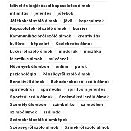
Idővel és időjárással kapcsolatos álmok
intimitás
jelentés
játékok
Játékokról szóló álmok
jövő
kapcsolatok
Kapcsolatokról szóló álmok
karrier
Kommunikációról szóló álmok
kreativitás
kultúra
képzelet
Közlekedés álmok
Luxusról szóló álmok
madarak
misztika
Misztikus álmok
művészet
Növények álomban
online
patak
pszichológia
Pénzügyről szóló álmok
Rendkívüli álmok
Ruhadarabokról szóló álmok
spiritualitás
spirituális
spirituális jelentés
Sportról szóló álmok
Szakmákról szóló álmok
Személy álomban
szimbolika
szimbólum
szimbólumok
szálloda
Számokról szóló álomképek
Szépségről szóló álmok
Színekről szóló álmok