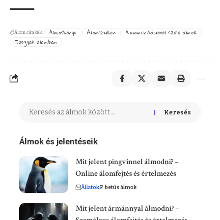
Álmoskönyv
Álomlexikon
Kommunikációról szóló álmok
Álom címkék:
Tárgyak álomban
Keresés
Álmok és jelentéseik
Mit jelent pingvinnel álmodni? –
Online álomfejtés és értelmezés
Állatok
P betűs álmok
Mit jelent ármánnyal álmodni? –