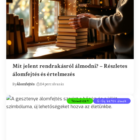
Mit jelent rendrakásról álmodni? – Részletes
álomfejtés és értelmezés
By
Álomfejtés
114 perc olvasás
Természet
G-Gy betűs álmok