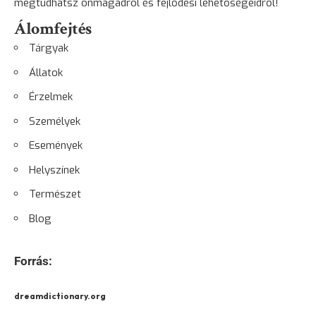
megtudhatsz önmagadról és fejlődési lehetőségeidről!
Álomfejtés
Tárgyak
Állatok
Érzelmek
Személyek
Események
Helyszínek
Természet
Blog
Forrás:
dreamdictionary.org