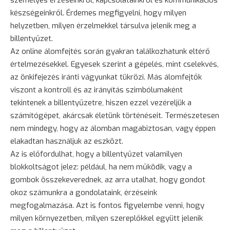
készségeinkről. Érdemes megfigyelni, hogy milyen
helyzetben, milyen érzelmekkel társulva jelenik meg a
billentyűzet.
Az online álomfejtés során gyakran találkozhatunk eltérő
értelmezésekkel. Egyesek szerint a gépelés, mint cselekvés,
az önkifejezés iránti vágyunkat tükrözi. Más álomfejtők
viszont a kontroll és az irányítás szimbólumaként
tekintenek a billentyűzetre, hiszen ezzel vezéreljük a
számítógépet, akárcsak életünk történéseit. Természetesen
nem mindegy, hogy az álomban magabiztosan, vagy éppen
elakadtan használjuk az eszközt.
Az is előfordulhat, hogy a billentyűzet valamilyen
blokkoltságot jelez: például, ha nem működik, vagy a
gombok összekeverednek, az arra utalhat, hogy gondot
okoz számunkra a gondolataink, érzéseink
megfogalmazása. Azt is fontos figyelembe venni, hogy
milyen környezetben, milyen szereplőkkel együtt jelenik