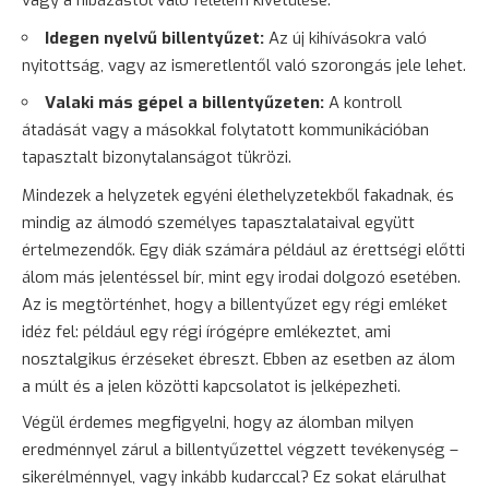
vagy a hibázástól való
félelem
kivetülése.
Idegen nyelvű billentyűzet:
Az új kihívásokra való
nyitottság, vagy az ismeretlentől való szorongás jele lehet.
Valaki más gépel a billentyűzeten:
A kontroll
átadását vagy a másokkal folytatott kommunikációban
tapasztalt bizonytalanságot tükrözi.
Mindezek a helyzetek egyéni élethelyzetekből fakadnak, és
mindig az álmodó személyes tapasztalataival együtt
értelmezendők. Egy diák számára például az érettségi előtti
álom más jelentéssel bír, mint egy irodai dolgozó esetében.
Az is megtörténhet, hogy a billentyűzet egy régi emléket
idéz fel: például egy régi írógépre emlékeztet, ami
nosztalgikus érzéseket ébreszt. Ebben az esetben az álom
a múlt és a jelen közötti kapcsolatot is jelképezheti.
Végül érdemes megfigyelni, hogy az álomban milyen
eredménnyel zárul a billentyűzettel végzett tevékenység –
sikerélménnyel, vagy inkább kudarccal? Ez sokat elárulhat