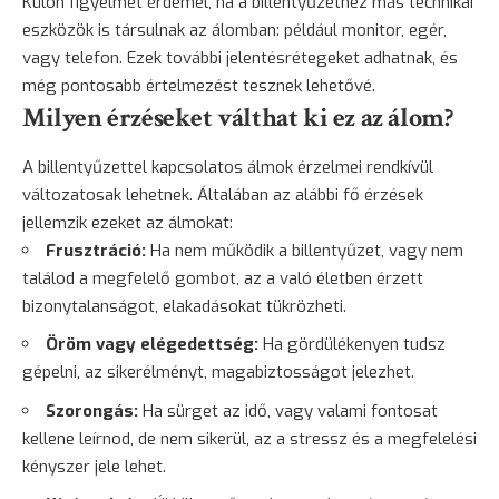
Külön figyelmet érdemel, ha a billentyűzethez más technikai
eszközök is társulnak az álomban: például monitor, egér,
vagy telefon. Ezek további jelentésrétegeket adhatnak, és
még pontosabb értelmezést tesznek lehetővé.
Milyen érzéseket válthat ki ez az álom?
A billentyűzettel kapcsolatos álmok érzelmei rendkívül
változatosak lehetnek. Általában az alábbi fő érzések
jellemzik ezeket az álmokat:
Frusztráció:
Ha nem működik a billentyűzet, vagy nem
találod a megfelelő gombot, az a való életben érzett
bizonytalanságot, elakadásokat tükrözheti.
Öröm vagy elégedettség:
Ha gördülékenyen tudsz
gépelni, az sikerélményt, magabiztosságot jelezhet.
Szorongás
:
Ha sürget az idő, vagy valami fontosat
kellene leírnod, de nem sikerül, az a stressz és a megfelelési
kényszer jele lehet.