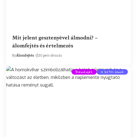
Mit jelent gesztenyével álmodni? –
álomfejtés és értelmezés
By
Álomfejtés
10 perc olvasás
Események
H betűs álmok