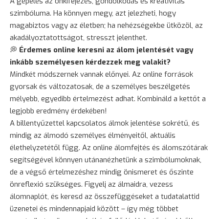
A gépelés az önkifejezés, gondolkodás és kreativitás
szimbóluma. Ha könnyen megy, azt jelezheti, hogy
magabiztos vagy az életben; ha nehézségekbe ütközöl, az
akadályoztatottságot, stresszt jelenthet.
💭
Érdemes online keresni az álom jelentését vagy
inkább személyesen kérdezzek meg valakit?
Mindkét módszernek vannak előnyei. Az online források
gyorsak és változatosak, de a személyes beszélgetés
mélyebb, egyedibb értelmezést adhat. Kombináld a kettőt a
legjobb eredmény érdekében!
A billentyűzettel kapcsolatos álmok jelentése sokrétű, és
mindig az álmodó személyes élményeitől, aktuális
élethelyzetétől függ. Az online álomfejtés és álomszótárak
segítségével könnyen utánanézhetünk a szimbólumoknak,
de a végső értelmezéshez mindig önismeret és őszinte
önreflexió szükséges. Figyelj az álmaidra, vezess
álomnaplót, és keresd az összefüggéseket a tudatalattid
üzenetei és mindennapjaid között – így még többet