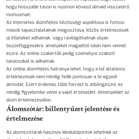
hogy hosszabb távon is nyomon kövesd álmaid visszatérő
motívumait.
Az internetes álomfejtés közösségi aspektusa is fontos:
mások tapasztalatainak megosztása, közös értelmezések
új ötleteket adhatnak, vagy rávilágíthatnak olyan
összefüggésekre, amelyeket magadtól talán nem vennél
észre. Az online szakértők pedig személyre szabott
tanácsokat is adhatnak.
Az online álomfejtés hátránya lehet, hogy a túl általános
értelmezések nem mindig fedik pontosan a te egyedi
álmodat. Ezért érdemes több forrást is átböngészni, és
mindig figyelembe venni a saját érzéseidet, élményeidet az
álom értelmezésekor.
Álomszótár: billentyűzet jelentése és
értelmezése
Az álomszótárak hasznos kiindulópontok lehetnek az