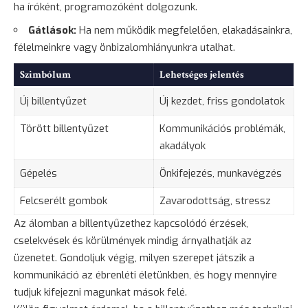
ha íróként, programozóként dolgozunk.
Gátlások
:
Ha nem működik megfelelően, elakadásainkra,
félelmeinkre vagy önbizalomhiányunkra utalhat.
Szimbólum
Lehetséges jelentés
Új billentyűzet
Új kezdet, friss gondolatok
Törött billentyűzet
Kommunikációs problémák,
akadályok
Gépelés
Önkifejezés, munkavégzés
Felcserélt gombok
Zavarodottság, stressz
Az álomban a billentyűzethez kapcsolódó érzések,
cselekvések és körülmények mindig árnyalhatják az
üzenetet. Gondoljuk végig, milyen szerepet játszik a
kommunikáció az ébrenléti életünkben, és hogy mennyire
tudjuk kifejezni magunkat mások felé.