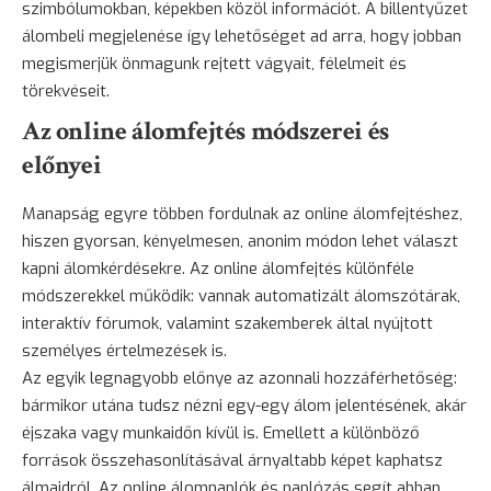
szimbólumokban, képekben közöl információt. A billentyűzet
álombeli megjelenése így lehetőséget ad arra, hogy jobban
megismerjük önmagunk rejtett vágyait, félelmeit és
törekvéseit.
Az online álomfejtés módszerei és
előnyei
Manapság egyre többen fordulnak az online álomfejtéshez,
hiszen gyorsan, kényelmesen, anonim módon lehet választ
kapni álomkérdésekre. Az online álomfejtés különféle
módszerekkel működik: vannak automatizált álomszótárak,
interaktív fórumok, valamint szakemberek által nyújtott
személyes értelmezések is.
Az egyik legnagyobb előnye az azonnali hozzáférhetőség:
bármikor utána tudsz nézni egy-egy álom jelentésének, akár
éjszaka vagy munkaidőn kívül is. Emellett a különböző
források összehasonlításával árnyaltabb képet kaphatsz
álmaidról. Az online álomnaplók és naplózás segít abban,