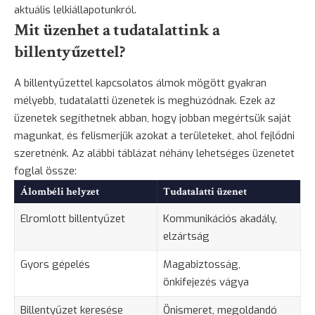
aktuális lelkiállapotunkról.
Mit üzenhet a tudatalattink a
billentyűzettel?
A billentyűzettel kapcsolatos álmok mögött gyakran
mélyebb, tudatalatti üzenetek is meghúzódnak. Ezek az
üzenetek segíthetnek abban, hogy jobban megértsük saját
magunkat, és felismerjük azokat a területeket, ahol fejlődni
szeretnénk. Az alábbi táblázat néhány lehetséges üzenetet
foglal össze:
Álombéli helyzet
Tudatalatti üzenet
Elromlott billentyűzet
Kommunikációs akadály,
elzártság
Gyors gépelés
Magabiztosság,
önkifejezés vágya
Billentyűzet keresése
Önismeret, megoldandó