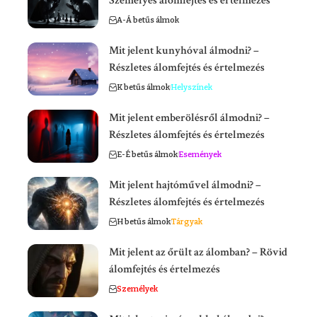
Személyes álomfejtés és értelmezés
A-Á betűs álmok
Mit jelent kunyhóval álmodni? –
Részletes álomfejtés és értelmezés
K betűs álmok
Helyszínek
Mit jelent emberölésről álmodni? –
Részletes álomfejtés és értelmezés
E-É betűs álmok
Események
Mit jelent hajtóművel álmodni? –
Részletes álomfejtés és értelmezés
H betűs álmok
Tárgyak
Mit jelent az őrült az álomban? – Rövid
álomfejtés és értelmezés
Személyek