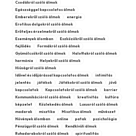
Csodákról szóló álmok
Egészséggel kapcsolatos álmok
Emberekről szóló álmok
energia
Erotikus dolgokról szóló álmok
Erőteljes érzelmekről szóló álmok
Események álomban
Eszközökről szóló álmok
fejlődés
Formákról szóló álmok
Gyümölcsökről szóló álmok
Halottakról szóló álmok
harmónia
Helyekről szóló álmok
Hiúságról szóló álmok
Idővel és időjárással kapcsolatos álmok
intimitás
jelentés
játékok
Játékokról szóló álmok
jövő
kapcsolatok
Kapcsolatokról szóló álmok
karrier
Kommunikációról szóló álmok
kreativitás
kultúra
képzelet
Közlekedés álmok
Luxusról szóló álmok
madarak
misztika
Misztikus álmok
művészet
Növények álomban
online
patak
pszichológia
Pénzügyről szóló álmok
Rendkívüli álmok
Ruhadarabokról szóló álmok
spiritualitás