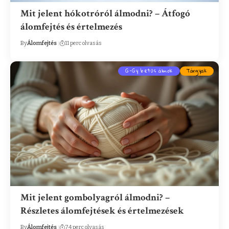
Mit jelent hókotróról álmodni? – Átfogó
álomfejtés és értelmezés
By
Álomfejtés
11 perc olvasás
G-Gy betűs álmok
Tárgyak
Mit jelent gombolyagról álmodni? –
Részletes álomfejtések és értelmezések
By
Álomfejtés
74 perc olvasás