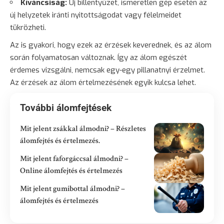
Kíváncsiság:
Új billentyűzet, ismeretlen gép esetén az
új helyzetek iránti nyitottságodat vagy félelmeidet
tükrözheti.
Az is gyakori, hogy ezek az érzések keverednek, és az álom
során folyamatosan változnak. Így az álom egészét
érdemes vizsgálni, nemcsak egy-egy pillanatnyi érzelmet.
Az érzések az álom értelmezésének egyik kulcsa lehet.
További álomfejtések
Mit jelent zsákkal álmodni? – Részletes
álomfejtés és értelmezés.
Mit jelent faforgáccsal álmodni? –
Online álomfejtés és értelmezés
Mit jelent gumibottal álmodni? –
álomfejtés és értelmezés