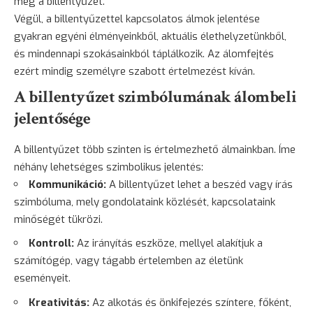
meg a billentyűzet.
Végül, a billentyűzettel kapcsolatos álmok jelentése
gyakran egyéni élményeinkből, aktuális élethelyzetünkből,
és mindennapi szokásainkból táplálkozik. Az álomfejtés
ezért mindig személyre szabott értelmezést kíván.
A billentyűzet szimbólumának álombeli
jelentősége
A billentyűzet több szinten is értelmezhető álmainkban. Íme
néhány lehetséges szimbolikus jelentés:
Kommunikáció:
A billentyűzet lehet a beszéd vagy írás
szimbóluma, mely gondolataink közlését, kapcsolataink
minőségét tükrözi.
Kontroll:
Az irányítás eszköze, mellyel alakítjuk a
számítógép, vagy tágabb értelemben az életünk
eseményeit.
Kreativitás:
Az alkotás és önkifejezés színtere, főként,