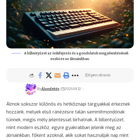
A billentyűzet az önkifejezés és a gondolatok megjelenítésének
eszköze az álmainkban.
11 perc olvasás
By
Álomfejtés
2025.08.12.
Álmok sokszor különös és hétköznapi tárgyakkal érkeznek
hozzánk, melyek első ránézésre talán semmitmondónak
tűnnek, mégis mély jelentéssel bírhatnak. A billentyűzet,
mint modern eszköz, egyre gyakrabban jelenik meg az
álmainkban, főként azoknál, akik sokat használják nap mint