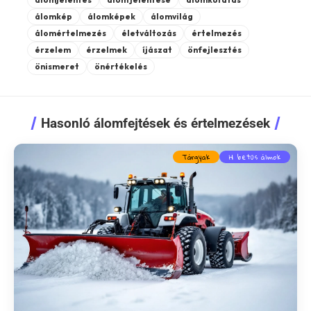
álomkép
álomképek
álomvilág
álomértelmezés
életváltozás
értelmezés
érzelem
érzelmek
íjászat
önfejlesztés
önismeret
önértékelés
Hasonló álomfejtések és értelmezések
Tárgyak
H betűs álmok