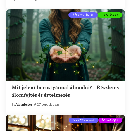
B betűs álmok
Természet
Mit jelent borostyánnal álmodni? – Részletes
álomfejtés és értelmezés
By
Álomfejtés
27 perc olvasás
R betűs álmok
Események