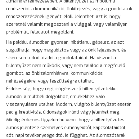
álmaink értelmezésében. A billentyűzet szimbóluma
rendszerint a kommunikáció, önkifejezés, vagy a gondolatok
rendszerezésének igényét jelöli. Jelentheti azt is, hogy
szeretnél valamit megosztani a világgal, vagy valamilyen
problémát, feladatot megoldani.
Ha például álmodban gyorsan, hibátlanul gépelsz, az azt
sugallhatja, hogy magabiztos vagy az önkifejezésben, és
sikeresen tudod átadni a gondolataidat. Ha viszont a
billentyűzet nem működik, vagy nem találod a megfelelő
gombot, az önbizalomhiányra, kommunikációs
nehézségekre, vagy feszültségre utalhat.
Érdekesség, hogy régi, írógépszerű billentyűzetekkel
álmodni a múltbeli dolgokhoz, emlékekhez való
visszanyúlásra utalhat. Modern, világító billentyűzet esetén
pedig kreativitás, újdonságok iránti vágy jelenhet meg.
Mindig érdemes figyelembe venni, hogy a billentyűzetes
álmok jelentése személyes élményeidtől, kapcsolataidtól,
sőt, napi tevékenységeidtől is függhet. Az álomszótárak