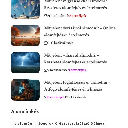
Mit jelent migránsokkal álmodni? –
Részletes álomfejtés és értelmezés.
M betűs álmok
Személyek
Mit jelent őszi tájról álmodni? – Online
álomfejtés és értelmezés
O-Ő betűs álmok
Mit jelent viharral álmodni? –
Részletes álomfejtés és értelmezés
V betűs álmok
Események
Mit jelent foglalkozásról álmodni? –
Átfogó álomfejtés és értelmezés
Események
F betűs álmok
Álomcímkék
biztonság
Bogarakról és rovarokról szóló álmok