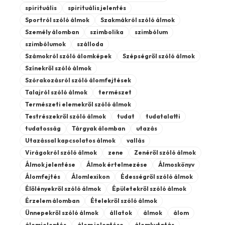
spirituális
spirituális jelentés
Sportról szóló álmok
Szakmákról szóló álmok
Személy álomban
szimbolika
szimbólum
szimbólumok
szálloda
Számokról szóló álomképek
Szépségről szóló álmok
Színekről szóló álmok
Szórakozásról szóló álomfejtések
Talajról szóló álmok
természet
Természeti elemekről szóló álmok
Testrészekről szóló álmok
tudat
tudatalatti
tudatosság
Tárgyak álomban
utazás
Utazással kapcsolatos álmok
vallás
Virágokról szóló álmok
zene
Zenéről szóló álmok
Álmok jelentése
Álmok értelmezése
Álmoskönyv
Álomfejtés
Álomlexikon
Édességről szóló álmok
Élőlényekről szóló álmok
Épületekről szóló álmok
Érzelem álomban
Ételekről szóló álmok
Ünnepekről szóló álmok
állatok
álmok
álom
álomjelentés
álom jelentése
álomkutatás