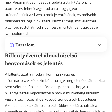
nap. Vajon mit üzen ezzel a tudatalattink? Az online
álomfejtés lehetőséget ad arra, hogy gyorsan
utánanézzünk az ilyen álmok jelentésének, és mélyebb
önismeretre tegyünk szert. Nézzük meg, mit jelenthet
billentyűzettel álmodni és hogyan értelmezhetjük ezt a
szimbólumot!
Tartalom
Billentyűzettel álmodni: első
benyomások és jelentés
A billentyűzet a modern kommunikáció és
információszerzés szimbóluma, így megjelenése álmunkban
sem véletlen. Sokan elsőre azt gondolják, hogy a
billentyűzettel kapcsolatos álmok a munkahelyi stressz
vagy a technológiához kötődő gondolatok kivetülései.
Azonban ezek az álmok sokkal többet is elárulhatnak a
személyes érzéseinkről, kapcsolatainkról és kommunikációs