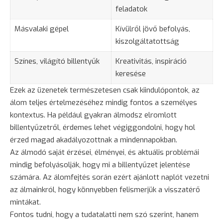
feladatok
Másvalaki gépel
Kívülről jövő befolyás,
kiszolgáltatottság
Színes, világító billentyűk
Kreativitás, inspiráció
keresése
Ezek az üzenetek természetesen csak kiindulópontok, az
álom teljes értelmezéséhez mindig fontos a személyes
kontextus. Ha például gyakran álmodsz elromlott
billentyűzetről, érdemes lehet végiggondolni, hogy hol
érzed magad akadályozottnak a mindennapokban.
Az álmodó saját érzései, élményei, és aktuális problémái
mindig befolyásolják, hogy mi a billentyűzet jelentése
számára. Az álomfejtés során ezért ajánlott naplót vezetni
az álmainkról, hogy könnyebben felismerjük a visszatérő
mintákat.
Fontos tudni, hogy a tudatalatti nem szó szerint, hanem