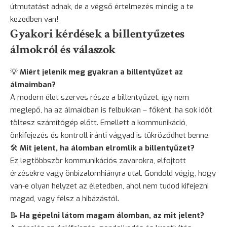
útmutatást adnak, de a végső értelmezés mindig a te
kezedben van!
Gyakori kérdések a billentyűzetes
álmokról és válaszok
💡
Miért jelenik meg gyakran a billentyűzet az
álmaimban?
A modern élet szerves része a billentyűzet, így nem
meglepő, ha az álmaidban is felbukkan – főként, ha sok időt
töltesz számítógép előtt. Emellett a kommunikáció,
önkifejezés és kontroll iránti vágyad is tükröződhet benne.
🛠
Mit jelent, ha álomban elromlik a billentyűzet?
Ez legtöbbször kommunikációs zavarokra, elfojtott
érzésekre vagy önbizalomhiányra utal. Gondold végig, hogy
van-e olyan helyzet az életedben, ahol nem tudod kifejezni
magad, vagy félsz a hibázástól.
📝
Ha gépelni látom magam álomban, az mit jelent?