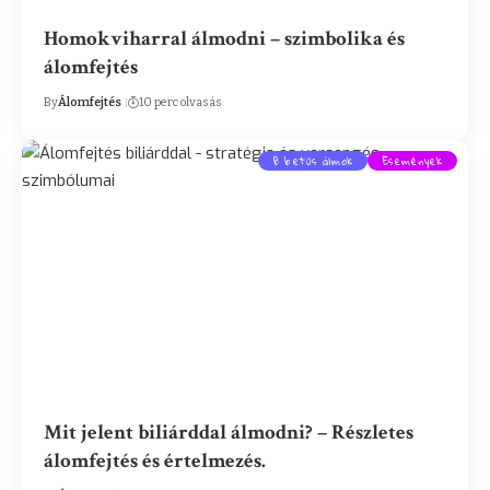
Homokviharral álmodni – szimbolika és
álomfejtés
By
Álomfejtés
10 perc olvasás
B betűs álmok
Események
Mit jelent biliárddal álmodni? – Részletes
álomfejtés és értelmezés.