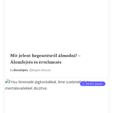
Mit jelent hegesztésről álmodni? –
Álomfejtés és értelmezés
By
Álomfejtés
18 perc olvasás
L betűs álmok