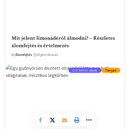
Mit jelent limonádéról álmodni? – Részletes
álomfejtés és értelmezés
By
Álomfejtés
54 perc olvasás
O-Ő betűs álmok
Tárgyak