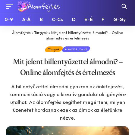
0-9
A-Á
B
C-Cs
D
E-É
F
G-Gy
Álomfejtés
»
Tárgyak
»
Mit jelent billentyűzettel álmodni? – Online
álomfejtés és értelmezés
Tárgyak
B betűs álmok
Mit jelent billentyűzettel álmodni? –
Online álomfejtés és értelmezés
A billentyűzettel álmodni gyakran az önkifejezés,
kommunikáció vagy a kreatív gondolatok igényére
utalhat. Az álomfejtés segíthet megérteni, milyen
üzenetet hordoznak ezek az álmok az életünkre
nézve.