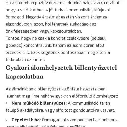
Ha az álomban pozitív érzelmek dominálnak, az arra utalhat,
hogy a való életben is jól tudsz kommunikálni, kifejezni
önmagad. Negatív érzelmek esetén viszont érdemes
elgondolkodni azon, hol lehetnek elakadások az
önkifejezésedben vagy kapcsolataidban.
Fontos, hogy ne csak a konkrét cselekvésre (például
gépelés) koncentráljunk, hanem az álom során átélt
érzésekre is. Ezek segítenek pontosabban megérteni a
tudatalatti üzenetét.
Gyakori álomhelyzetek billentyűzettel
kapcsolatban
Az álmainkban a billentyűzet különféle helyzetekben
jelenhet meg. Íme néhány gyakran előforduló álomhelyzet:
Nem működő billentyűzet:
A kommunikáció terén
fellépő akadályokra, vagy elfojtott gondolatokra utalhat.
Gépelési hiba:
Önmagaddal szembeni perfekcionizmus,