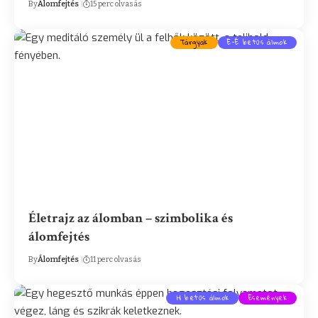
By
Álomfejtés
15 perc olvasás
Tárgyak
E-É betűs álmok
Életrajz az álomban – szimbolika és
álomfejtés
By
Álomfejtés
11 perc olvasás
H betűs álmok
Események