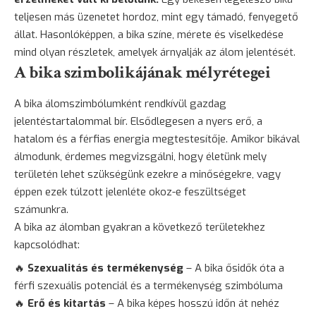
teljesen más üzenetet hordoz, mint egy támadó, fenyegető
állat. Hasonlóképpen, a bika színe, mérete és viselkedése
mind olyan részletek, amelyek árnyalják az álom jelentését.
A bika szimbolikájának mélyrétegei
A bika álomszimbólumként rendkívül gazdag
jelentéstartalommal bír. Elsődlegesen a nyers erő, a
hatalom és a férfias energia megtestesítője. Amikor bikával
álmodunk, érdemes megvizsgálni, hogy életünk mely
területén lehet szükségünk ezekre a minőségekre, vagy
éppen ezek túlzott jelenléte okoz-e feszültséget
számunkra.
A bika az álomban gyakran a következő területekhez
kapcsolódhat:
🔥
Szexualitás és termékenység
– A bika ősidők óta a
férfi
szexuális potenciál és a termékenység szimbóluma
🔥
Erő és kitartás
– A bika képes hosszú időn át nehéz