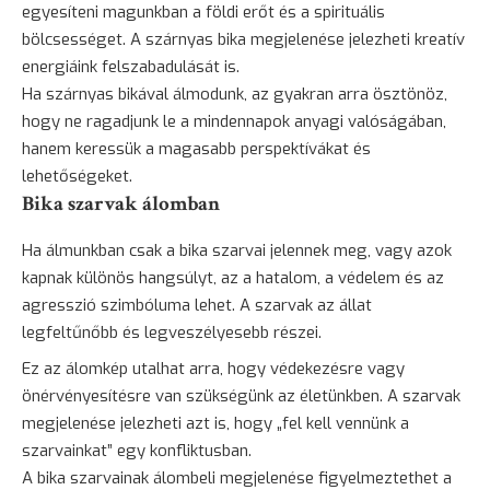
egyesíteni magunkban a földi erőt és a spirituális
bölcsességet. A szárnyas bika megjelenése jelezheti kreatív
energiáink felszabadulását is.
Ha szárnyas bikával álmodunk, az gyakran arra ösztönöz,
hogy ne ragadjunk le a mindennapok anyagi valóságában,
hanem keressük a magasabb perspektívákat és
lehetőségeket.
Bika szarvak álomban
Ha álmunkban csak a bika szarvai jelennek meg, vagy azok
kapnak különös hangsúlyt, az a hatalom, a védelem és az
agresszió szimbóluma lehet. A szarvak az állat
legfeltűnőbb és legveszélyesebb részei.
Ez az álomkép utalhat arra, hogy védekezésre vagy
önérvényesítésre van szükségünk az életünkben. A szarvak
megjelenése jelezheti azt is, hogy „fel kell vennünk a
szarvainkat” egy konfliktusban.
A bika szarvainak álombeli megjelenése figyelmeztethet a