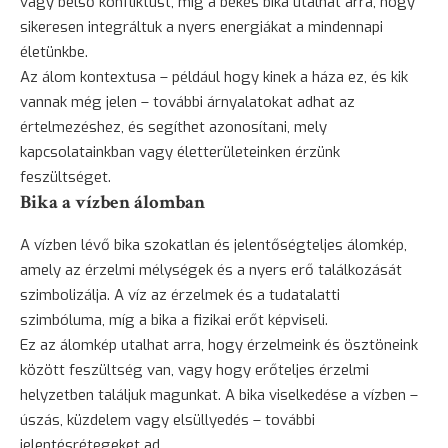
vagy belső konfliktust, míg a békés bika utalhat arra, hogy
sikeresen integráltuk a nyers energiákat a mindennapi
életünkbe.
Az álom kontextusa – például hogy kinek a háza ez, és kik
vannak még jelen – további árnyalatokat adhat az
értelmezéshez, és segíthet azonosítani, mely
kapcsolatainkban vagy életterületeinken érzünk
feszültséget.
Bika a vízben álomban
A vízben lévő bika szokatlan és jelentőségteljes álomkép,
amely az érzelmi mélységek és a nyers erő találkozását
szimbolizálja. A víz az érzelmek és a tudatalatti
szimbóluma, míg a bika a fizikai erőt képviseli.
Ez az álomkép utalhat arra, hogy érzelmeink és ösztöneink
között feszültség van, vagy hogy erőteljes érzelmi
helyzetben találjuk magunkat. A bika viselkedése a vízben –
úszás
, küzdelem vagy elsüllyedés – további
jelentésrétegeket ad.