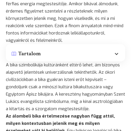
férfias energia megtestesítője. Amikor bikával álmodunk,
érdemes figyelmet szentelni a részleteknek: milyen
környezetben jelenik meg, hogyan viselkedik, és mi a mi
reakciónk vele szemben. Ezek a finom árnyalatok mind-mind
fontos információkat hordoznak lelkiállapotunkról,
vágyainkról és félelmeinkről.
Tartalom
A bika szimbolikája kultúránként eltérő lehet, ám bizonyos
alapvető jelentések univerzálisnak tekinthetők. Az ókori
civilizációkban a bika gyakran isteni erőt képviselt –
gondoljunk csak a minószi kultúra bikakultuszára vagy
Egyiptom Ápisz bikájára. A keresztény hagyományban Szent
Lukács evangélista szimbóluma, míg a kínai asztrológiában
a kitartás és a szorgalom megtestesítője.
Az álombeli bika értelmezése nagyban függ attól,
milyen kontextusban jelenik meg és milyen
érzelmeket vált ki belőlünk.
Egy békésen legelésző bika