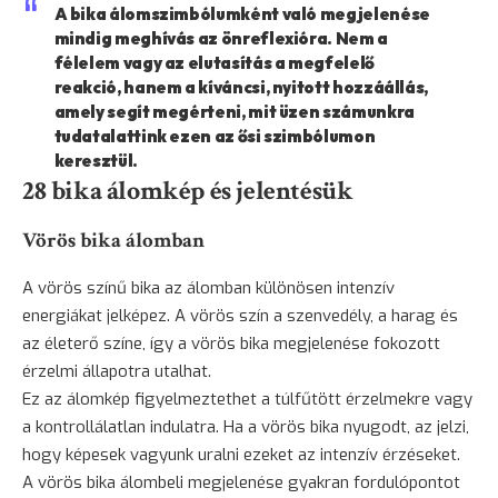
A bika álomszimbólumként való megjelenése
mindig meghívás az önreflexióra. Nem a
félelem vagy az elutasítás a megfelelő
reakció, hanem a kíváncsi, nyitott hozzáállás,
amely segít megérteni, mit üzen számunkra
tudatalattink ezen az ősi szimbólumon
keresztül.
28 bika álomkép és jelentésük
Vörös bika álomban
A vörös színű bika az álomban különösen intenzív
energiákat jelképez. A vörös szín a szenvedély, a
harag
és
az életerő színe, így a vörös bika megjelenése fokozott
érzelmi állapotra utalhat.
Ez az álomkép figyelmeztethet a túlfűtött érzelmekre vagy
a kontrollálatlan indulatra. Ha a vörös bika nyugodt, az jelzi,
hogy képesek vagyunk uralni ezeket az intenzív érzéseket.
A vörös bika álombeli megjelenése gyakran fordulópontot