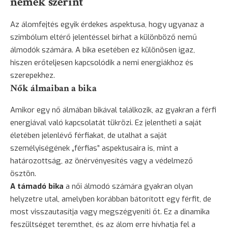
nemek szerint
Az álomfejtés egyik érdekes aspektusa, hogy ugyanaz a
szimbólum eltérő jelentéssel bírhat a különböző nemű
álmodók számára. A bika esetében ez különösen igaz,
hiszen erőteljesen kapcsolódik a nemi energiákhoz és
szerepekhez.
Nők álmaiban a bika
Amikor egy nő álmában bikával találkozik, az gyakran a férfi
energiával való kapcsolatát tükrözi. Ez jelentheti a saját
életében jelenlévő férfiakat, de utalhat a saját
személyiségének „férfias” aspektusaira is, mint a
határozottság, az önérvényesítés vagy a védelmező
ösztön.
A támadó bika
a női álmodó számára gyakran olyan
helyzetre utal, amelyben korábban bátorított egy férfit, de
most visszautasítja vagy megszégyeníti őt. Ez a dinamika
feszültséget teremthet, és az álom erre hívhatja fel a