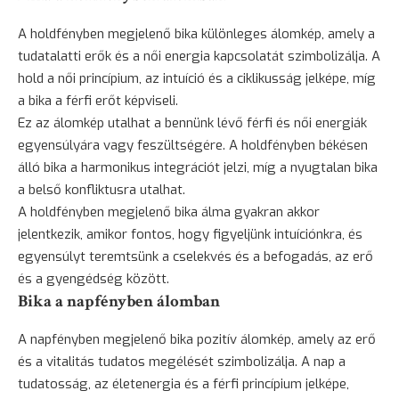
A holdfényben megjelenő bika különleges álomkép, amely a
tudatalatti erők és a női energia kapcsolatát szimbolizálja. A
hold a női princípium, az intuíció és a ciklikusság jelképe, míg
a bika a férfi erőt képviseli.
Ez az álomkép utalhat a bennünk lévő férfi és női energiák
egyensúlyára vagy feszültségére. A holdfényben békésen
álló bika a harmonikus integrációt jelzi, míg a nyugtalan bika
a belső konfliktusra utalhat.
A holdfényben megjelenő bika álma gyakran akkor
jelentkezik, amikor fontos, hogy figyeljünk intuíciónkra, és
egyensúlyt teremtsünk a cselekvés és a befogadás, az erő
és a gyengédség között.
Bika a napfényben álomban
A napfényben megjelenő bika pozitív álomkép, amely az erő
és a vitalitás tudatos megélését szimbolizálja. A nap a
tudatosság, az életenergia és a férfi princípium jelképe,