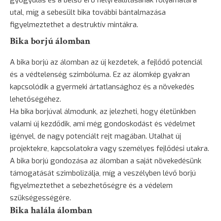
utal, míg a sebesült bika további bántalmazása
figyelmeztethet a destruktív mintákra.
Bika borjú álomban
A bika
borjú
az álomban az új kezdetek, a fejlődő potenciál
és a védtelenség szimbóluma. Ez az álomkép gyakran
kapcsolódik a gyermeki ártatlansághoz és a
növekedés
lehetőségéhez.
Ha bika borjúval álmodunk, az jelezheti, hogy életünkben
valami új kezdődik, ami még gondoskodást és védelmet
igényel, de nagy potenciált rejt magában. Utalhat új
projektekre, kapcsolatokra vagy személyes fejlődési utakra.
A bika borjú gondozása az álomban a saját növekedésünk
támogatását szimbolizálja, míg a veszélyben lévő borjú
figyelmeztethet a sebezhetőségre és a védelem
szükségességére.
Bika halála álomban