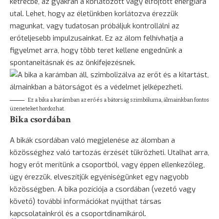
ketrecbe, az gyakran a korlátozott vagy elfojtott energiára
utal. Lehet, hogy az életünkben korlátozva érezzük
magunkat, vagy tudatosan próbáljuk kontrollálni az
erőteljesebb impulzusainkat. Ez az álom felhívhatja a
figyelmet arra, hogy több teret kellene engednünk a
spontaneitásnak és az önkifejezésnek.
Ez a bika a karámban az erő és a
bátorság
szimbóluma, álmainkban fontos
üzeneteket hordozhat.
Bika csordában
A bikák csordában való megjelenése az álomban a
közösséghez való tartozás érzését tükrözheti. Utalhat arra,
hogy erőt merítünk a csoportból, vagy éppen ellenkezőleg,
úgy érezzük, elveszítjük egyéniségünket egy nagyobb
közösségben. A bika pozíciója a csordában (vezető vagy
követő) további információkat nyújthat társas
kapcsolatainkról és a csoportdinamikáról.