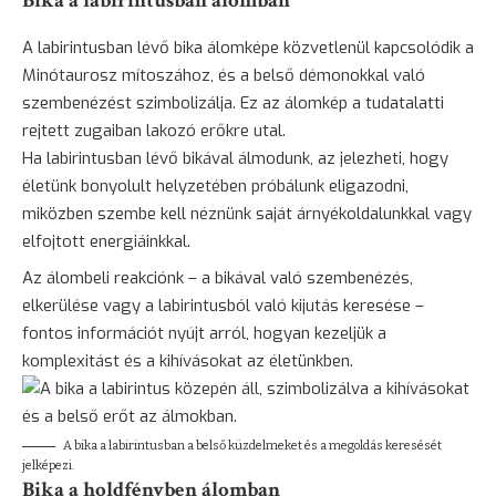
Bika a labirintusban álomban
A labirintusban lévő bika álomképe közvetlenül kapcsolódik a
Minótaurosz mítoszához, és a belső démonokkal való
szembenézést szimbolizálja. Ez az álomkép a tudatalatti
rejtett zugaiban lakozó erőkre utal.
Ha labirintusban lévő bikával álmodunk, az jelezheti, hogy
életünk bonyolult helyzetében próbálunk eligazodni,
miközben szembe kell néznünk saját árnyékoldalunkkal vagy
elfojtott energiáinkkal.
Az álombeli reakciónk – a bikával való szembenézés,
elkerülése vagy a labirintusból való kijutás keresése –
fontos információt nyújt arról, hogyan kezeljük a
komplexitást és a kihívásokat az életünkben.
A bika a labirintusban a belső küzdelmeket és a megoldás keresését
jelképezi.
Bika a holdfényben álomban