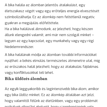
A bika halála az álomban jelentős átalakulást, egy
életszakasz végét vagy egy erőteljes energia elvesztését
szimbolizálhatja. Ez az álomkép nem feltétlenül negatív,
gyakran a megújulás előfeltétele.
Ha a bika halálával álmodunk, az jelezheti, hogy készen
állunk elengedni valamit, ami már nem szolgál minket –
legyen az egy kapcsolat, egy munkahely vagy egy régi
hiedelemrendszer.
A bika halálának módja az álomban további információkat
nyújthat: a békés elmúlás természetes átmenetre utal, míg
az erőszakos halál jelezheti, hogy az átalakulás fájdalmas
vagy konfliktusokkal teli lehet.
Bika üldözés álomban
Az egyik leggyakoribb és legintenzívebb bika-álom, amikor
egy bika üldöz minket. Ez az álomkép általában azt jelzi,
hogy valamitől félünk az életünkben, vagy egy problémát
próbálunk elkerülni ahelyett, hogy szembenéznénk vele.