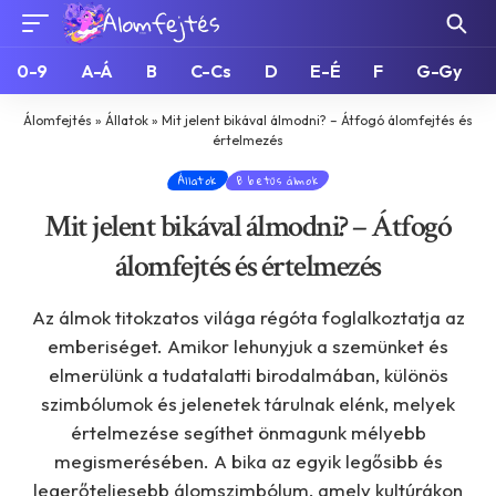
0-9
A-Á
B
C-Cs
D
E-É
F
G-Gy
Álomfejtés
»
Állatok
»
Mit jelent bikával álmodni? – Átfogó álomfejtés és
értelmezés
Állatok
B betűs álmok
Mit jelent bikával álmodni? – Átfogó
álomfejtés és értelmezés
Az álmok titokzatos világa régóta foglalkoztatja az
emberiséget. Amikor lehunyjuk a szemünket és
elmerülünk a tudatalatti birodalmában, különös
szimbólumok és jelenetek tárulnak elénk, melyek
értelmezése segíthet önmagunk mélyebb
megismerésében. A bika az egyik legősibb és
legerőteljesebb álomszimbólum, amely kultúrákon