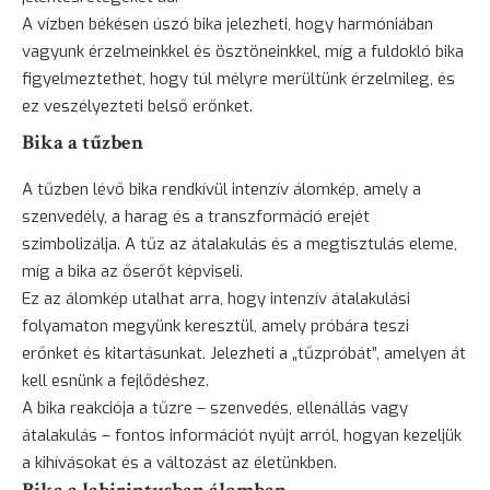
A vízben békésen úszó bika jelezheti, hogy harmóniában
vagyunk érzelmeinkkel és ösztöneinkkel, míg a fuldokló bika
figyelmeztethet, hogy túl mélyre merültünk érzelmileg, és
ez veszélyezteti belső erőnket.
Bika a tűzben
A tűzben lévő bika rendkívül intenzív álomkép, amely a
szenvedély, a harag és a transzformáció erejét
szimbolizálja. A tűz az átalakulás és a megtisztulás eleme,
míg a bika az őserőt képviseli.
Ez az álomkép utalhat arra, hogy intenzív átalakulási
folyamaton megyünk keresztül, amely próbára teszi
erőnket és kitartásunkat. Jelezheti a „tűzpróbát”, amelyen át
kell esnünk a fejlődéshez.
A bika reakciója a tűzre – szenvedés, ellenállás vagy
átalakulás – fontos információt nyújt arról, hogyan kezeljük
a kihívásokat és a változást az életünkben.