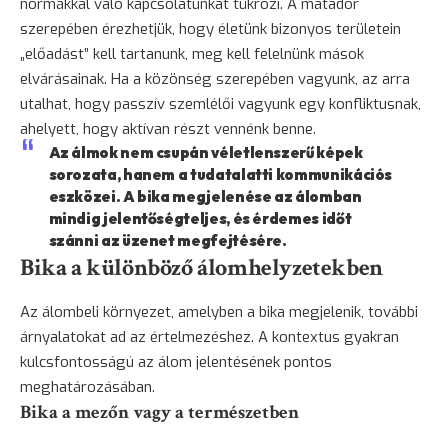
normákkal való kapcsolatunkat tükrözi. A matador
szerepében érezhetjük, hogy életünk bizonyos területein
„előadást” kell tartanunk, meg kell felelnünk mások
elvárásainak. Ha a közönség szerepében vagyunk, az arra
utalhat, hogy passzív szemlélői vagyunk egy konfliktusnak,
ahelyett, hogy aktívan részt vennénk benne.
Az álmok nem csupán véletlenszerű képek
sorozata, hanem a tudatalatti kommunikációs
eszközei. A bika megjelenése az álomban
mindig jelentőségteljes, és érdemes időt
szánni az üzenet megfejtésére.
Bika a különböző álomhelyzetekben
Az álombeli környezet, amelyben a bika megjelenik, további
árnyalatokat ad az értelmezéshez. A kontextus gyakran
kulcsfontosságú az álom jelentésének pontos
meghatározásában.
Bika a mezőn vagy a természetben