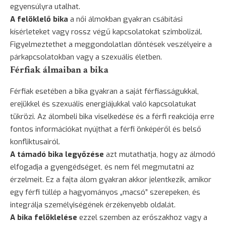
egyensúlyra utalhat.
A felöklelő bika
a női álmokban gyakran csábítási
kísérleteket vagy rossz végű kapcsolatokat szimbolizál.
Figyelmeztethet a meggondolatlan döntések veszélyeire a
párkapcsolatokban vagy a szexuális életben.
Férfiak álmaiban a bika
Férfiak esetében a bika gyakran a saját férfiasságukkal,
erejükkel és szexuális energiájukkal való kapcsolatukat
tükrözi. Az álombeli bika viselkedése és a férfi reakciója erre
fontos információkat nyújthat a férfi önképéről és belső
konfliktusairól.
A támadó bika legyőzése
azt mutathatja, hogy az álmodó
elfogadja a gyengédséget, és nem fél megmutatni az
érzelmeit. Ez a fajta álom gyakran akkor jelentkezik, amikor
egy férfi túllép a hagyományos „macsó” szerepeken, és
integrálja személyiségének érzékenyebb oldalát.
A bika felöklelése
ezzel szemben az erőszakhoz vagy a