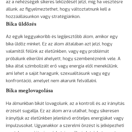
az a nehézségek sikeres leküzdését jelzi, míg ha vesztésre
állunk, az figyelmeztethet, hogy változtatnunk kell a
hozzáállásunkon vagy stratégiánkon.
Bika üldözés
Az egyik leggyakoribb és legijesztőbb álom, amikor egy
bika üldöz minket. Ez az álom általában azt jelzi, hogy
valamitől félünk az életünkben, vagy egy problémát
próbálunk elkerülni ahelyett, hogy szembenéznénk vele. A
bika által szimbolizált erő vagy energia elől menekülünk,
ami lehet a saját haragunk, szexualitásunk vagy egy
konfrontáció, amelyet nem akarunk felvállalni.
Bika meglovagolása
Ha álmunkban bikát lovagolunk, az a kontroll és az irányítás
érzését sugallja. Ez az álom arra utalhat, hogy sikeresen
irányítjuk az életünkben jelenlévő erőteljes energiákat vagy
impulzusokat. Ugyanakkor a szerelmi önzést is jelképezheti