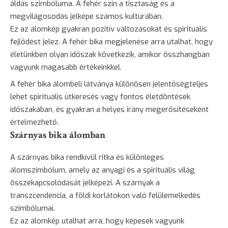
áldás szimbóluma. A fehér szín a tisztaság és a
megvilágosodás jelképe számos kultúrában.
Ez az álomkép gyakran pozitív változásokat és spirituális
fejlődést jelez. A fehér bika megjelenése arra utalhat, hogy
életünkben olyan időszak következik, amikor összhangban
vagyunk magasabb értékeinkkel.
A fehér bika álombeli látványa különösen jelentőségteljes
lehet spirituális útkeresés vagy fontos életdöntések
időszakában, és gyakran a helyes irány megerősítéseként
értelmezhető.
Szárnyas bika álomban
A szárnyas bika rendkívül ritka és különleges
álomszimbólum, amely az anyagi és a spirituális világ
összekapcsolódását jelképezi. A szárnyak a
transzcendencia, a földi korlátokon való felülemelkedés
szimbólumai.
Ez az álomkép utalhat arra, hogy képesek vagyunk