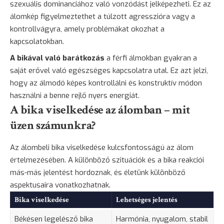
szexuális dominanciához való vonzódást jelképezheti. Ez az
álomkép figyelmeztethet a túlzott agresszióra vagy a
kontrollvágyra, amely problémákat okozhat a
kapcsolatokban.
A bikával való barátkozás
a férfi álmokban gyakran a
saját erővel való egészséges kapcsolatra utal. Ez azt jelzi,
hogy az álmodó képes kontrollálni és konstruktív módon
használni a benne rejlő nyers energiát.
A bika viselkedése az álomban – mit
üzen számunkra?
Az álombeli bika viselkedése kulcsfontosságú az álom
értelmezésében. A különböző szituációk és a bika reakciói
más-más jelentést hordoznak, és életünk különböző
aspektusaira vonatkozhatnak.
Bika viselkedése
Lehetséges jelentés
Békésen legelésző bika
Harmónia, nyugalom, stabil