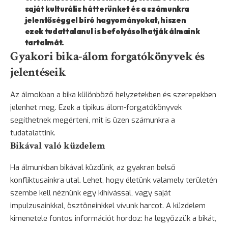
saját kulturális hátterünket és a számunkra
jelentőséggel bíró hagyományokat, hiszen
ezek tudattalanul is befolyásolhatják álmaink
tartalmát.
Gyakori bika-álom forgatókönyvek és
jelentéseik
Az álmokban a bika különböző helyzetekben és szerepekben
jelenhet meg. Ezek a tipikus álom-forgatókönyvek
segíthetnek megérteni, mit is üzen számunkra a
tudatalattink.
Bikával való küzdelem
Ha álmunkban bikával küzdünk, az gyakran belső
konfliktusainkra utal. Lehet, hogy életünk valamely területén
szembe kell néznünk egy kihívással, vagy saját
impulzusainkkal, ösztöneinkkel vívunk harcot. A küzdelem
kimenetele fontos információt hordoz: ha legyőzzük a bikát,