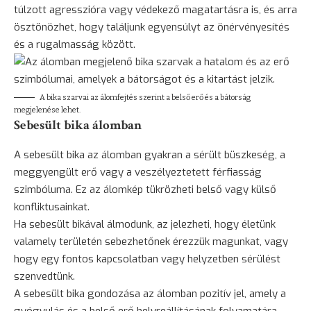
túlzott agresszióra vagy védekező magatartásra is, és arra
ösztönözhet, hogy találjunk egyensúlyt az önérvényesítés
és a rugalmasság között.
A bika szarvai az álomfejtés szerint a belső erő és a bátorság
megjelenése lehet.
Sebesült bika álomban
A sebesült bika az álomban gyakran a sérült büszkeség, a
meggyengült erő vagy a veszélyeztetett férfiasság
szimbóluma. Ez az álomkép tükrözheti belső vagy külső
konfliktusainkat.
Ha sebesült bikával álmodunk, az jelezheti, hogy életünk
valamely területén sebezhetőnek érezzük magunkat, vagy
hogy egy fontos kapcsolatban vagy helyzetben sérülést
szenvedtünk.
A sebesült bika gondozása az álomban pozitív jel, amely a
gyógyulás
és a belső erő helyreállításának folyamatára