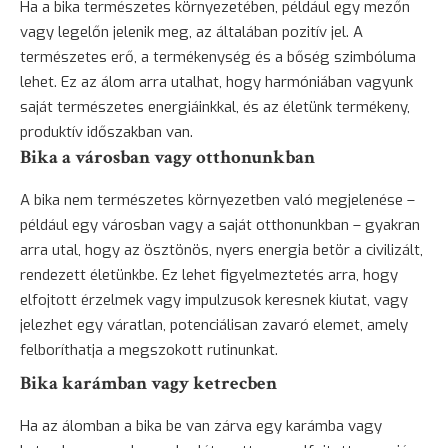
Ha a bika természetes környezetében, például egy mezőn
vagy legelőn jelenik meg, az általában pozitív jel. A
természetes erő, a termékenység és a bőség szimbóluma
lehet. Ez az álom arra utalhat, hogy harmóniában vagyunk
saját természetes energiáinkkal, és az életünk termékeny,
produktív időszakban van.
Bika a városban vagy otthonunkban
A bika nem természetes környezetben való megjelenése –
például egy városban vagy a saját otthonunkban – gyakran
arra utal, hogy az ösztönös, nyers energia betör a civilizált,
rendezett életünkbe. Ez lehet figyelmeztetés arra, hogy
elfojtott érzelmek vagy impulzusok keresnek kiutat, vagy
jelezhet egy váratlan, potenciálisan zavaró elemet, amely
felboríthatja a megszokott rutinunkat.
Bika karámban vagy ketrecben
Ha az álomban a bika be van zárva egy karámba vagy