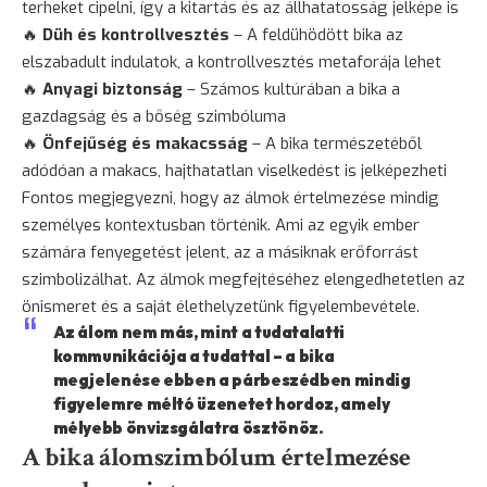
terheket cipelni, így a kitartás és az állhatatosság jelképe is
🔥
Düh
és kontrollvesztés
– A feldühödött bika az
elszabadult indulatok, a kontrollvesztés metaforája lehet
🔥
Anyagi
biztonság
– Számos kultúrában a bika a
gazdagság és a bőség szimbóluma
🔥
Önfejűség és makacsság
– A bika természetéből
adódóan a makacs, hajthatatlan viselkedést is jelképezheti
Fontos megjegyezni, hogy az álmok értelmezése mindig
személyes kontextusban történik. Ami az egyik ember
számára fenyegetést jelent, az a másiknak erőforrást
szimbolizálhat. Az álmok megfejtéséhez elengedhetetlen az
önismeret és a saját élethelyzetünk figyelembevétele.
Az álom nem más, mint a tudatalatti
kommunikációja a tudattal – a bika
megjelenése ebben a párbeszédben mindig
figyelemre méltó üzenetet hordoz, amely
mélyebb önvizsgálatra
ösztönöz
.
A bika álomszimbólum értelmezése