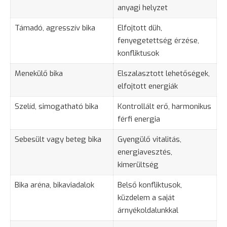
anyagi helyzet
Támadó, agresszív bika
Elfojtott düh,
fenyegetettség érzése,
konfliktusok
Menekülő bika
Elszalasztott lehetőségek,
elfojtott energiák
Szelíd, simogatható bika
Kontrollált erő, harmonikus
férfi energia
Sebesült vagy
beteg
bika
Gyengülő
vitalitás
,
energiavesztés,
kimerültség
Bika aréna, bikaviadalok
Belső konfliktusok,
küzdelem a saját
árnyékoldalunkkal