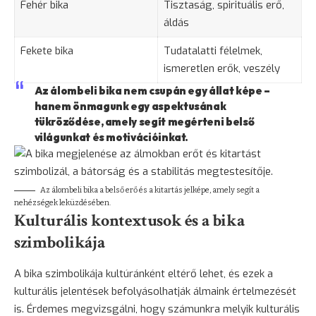
Fehér bika
Tisztaság, spirituális erő,
áldás
Fekete bika
Tudatalatti félelmek,
ismeretlen erők, veszély
Az álombeli bika nem csupán egy állat képe –
hanem önmagunk egy aspektusának
tükröződése, amely segít megérteni belső
világunkat és motivációinkat.
Az álombeli bika a belső erő és a kitartás jelképe, amely segít a
nehézségek leküzdésében.
Kulturális kontextusok és a bika
szimbolikája
A bika szimbolikája kultúránként eltérő lehet, és ezek a
kulturális jelentések befolyásolhatják álmaink értelmezését
is. Érdemes megvizsgálni, hogy számunkra melyik kulturális