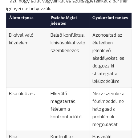
– azt, hogy saját vágyainkat és szükségleteinket a partner
igényei elé helyezzük.
Álom típusa
Pszichológiai
Gyakorlati tanács
jelentés
Bikával való
Belső konfliktus,
Azonosítsd az
küzdelem
kihívásokkal való
életedben
szembenézés
jelenlévő
akadályokat, és
dolgozz ki
stratégiát a
leküzdésükre
Bika üldözés
Elkerülő
Nézz szembe a
magatartás,
félelmeddel, ne
félelem
a
halogasd a
konfrontációtól
problémák
megoldását
Bika
Kontroll az
Használd