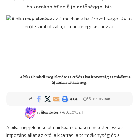
és korokon átívelő jelentőséggel bír.
A bika álombeli megjelenése az erő és a határozottság szimbóluma,
új utakat nyithat meg.
33 perc olvasás
By
Álomfejtés
2025.07.09.
A bika megjelenése álmainkban sohasem véletlen. Ez az
impozáns állat az erő, a kitartás, a termékenység és a