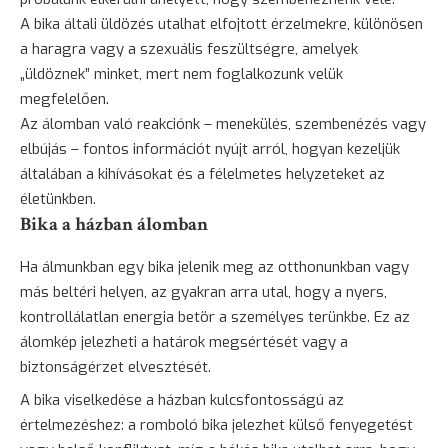
A bika általi üldözés utalhat elfojtott érzelmekre, különösen
a haragra vagy a szexuális feszültségre, amelyek
„üldöznek” minket, mert nem foglalkozunk velük
megfelelően.
Az álomban való reakciónk –
menekülés
, szembenézés vagy
elbújás – fontos információt nyújt arról, hogyan kezeljük
általában a kihívásokat és a félelmetes helyzeteket az
életünkben.
Bika a házban álomban
Ha álmunkban egy bika jelenik meg az otthonunkban vagy
más beltéri helyen, az gyakran arra utal, hogy a nyers,
kontrollálatlan energia betör a személyes terünkbe. Ez az
álomkép jelezheti a határok megsértését vagy a
biztonságérzet elvesztését.
A bika viselkedése a házban kulcsfontosságú az
értelmezéshez: a romboló bika jelezhet külső fenyegetést