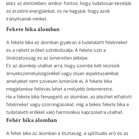
jelez az életünkben, amikor fontos, hogy tudatosan kezeljük
az érzelmi energiáinkat, és ne hagyjuk, hogy azok
irányítsanak minket.
Fekete bika álomban
A fekete bika az álomban gyakran a tudatalatti félelmeket
és a rejtett erőket szimbolizálja. A fekete szín a
titokzatosság
és az ismeretlen jelképe.
Ez az álomkép utalhat arra, hogy szembe kell néznünk
árnyékszemélyiségünkkel vagy olyan aspektusainkkal,
amelyeket nem szívesen ismerünk el. A fekete bika
megjelenése felhívás lehet a mélyebb önismeretre.
Ha a fekete bika fenyegető az álomban, az jelezhet elfojtott
félelmeket vagy szorongásokat, míg a békés fekete bika a
tudatalatti erőkkel való harmonikus kapcsolatra utalhat.
Fehér bika álomban
A fehér bika az álomban a tisztaság, a spirituális erő és az