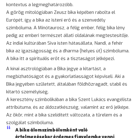
kontextus a legmeghatározóbb.
A görög mitológiában Zeusz bika képében rabolta el
Európét, így a bika az isteni erő és a szenvedély
szimbóluma. A Minótaurosz, a félig ember, félig bika lény
pedig az emberi természet állati oldalának megtestesítője.
Az indiai kultúrában Siva isten hátasállata, Nandi, a fehér
bika az igazságosság és a dharma (helyes út) szimbóluma.
A bika itt a spirituális erőt és a tisztaságot jelképezi.
A kínai asztrológiában a Bika jegye a kitartást, a
megbízhatóságot és a gyakorlatiasságot képviseli. Aki a
Bika jegyében született, általában földhözragadt, stabil és
kitartó személyiség.
A keresztény szimbolikában a bika Szent Lukács evangélista
attribútuma, és az áldozatkészség, valamint az erő jelképe.
Az ökör, mint a bika szelídített változata, a türelem és a
szolgálat szimbóluma.
A bika álomszimbólumként való
értelmezésekor érdemes figyelembe venni