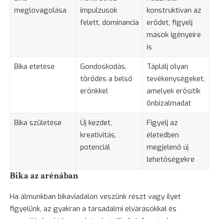
meglovagolása
impulzusok
konstruktívan az
felett, dominancia
erődet, figyelj
mások igényeire
is
Bika etetése
Gondoskodás,
Táplálj olyan
törődés a belső
tevékenységeket,
erőnkkel
amelyek erősítik
önbizalmadat
Bika születése
Új kezdet,
Figyelj az
kreativitás,
életedben
potenciál
megjelenő új
lehetőségekre
Bika az arénában
Ha álmunkban bikaviadalon veszünk részt vagy ilyet
figyelünk, az gyakran a társadalmi elvárásokkal és