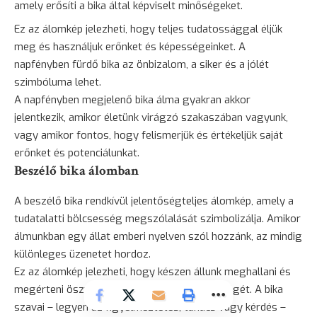
amely erősíti a bika által képviselt minőségeket.
Ez az álomkép jelezheti, hogy teljes tudatossággal éljük
meg és használjuk erőnket és képességeinket. A
napfényben fürdő bika az önbizalom, a siker és a jólét
szimbóluma lehet.
A napfényben megjelenő bika álma gyakran akkor
jelentkezik, amikor életünk virágzó szakaszában vagyunk,
vagy amikor fontos, hogy felismerjük és értékeljük saját
erőnket és potenciálunkat.
Beszélő bika álomban
A beszélő bika rendkívül jelentőségteljes álomkép, amely a
tudatalatti
bölcsesség
megszólalását szimbolizálja. Amikor
álmunkban egy állat emberi nyelven szól hozzánk, az mindig
különleges üzenetet hordoz.
Ez az álomkép jelezheti, hogy készen állunk meghallani és
megérteni ösztönös természetünk bölcsességét. A bika
szavai – legyen az figyelmeztetés, tanács vagy kérdés –