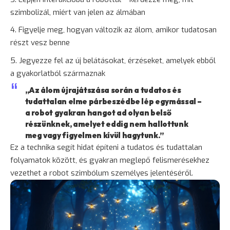
szimbolizál, miért van jelen az álmában
Figyelje meg, hogyan változik az álom, amikor tudatosan
részt vesz benne
Jegyezze fel az új belátásokat, érzéseket, amelyek ebből
a gyakorlatból származnak
„Az álom újrajátszása során a tudatos és
tudattalan elme párbeszédbe lép egymással –
a robot gyakran hangot ad olyan belső
részünknek, amelyet eddig nem hallottunk
meg vagy figyelmen kívül hagytunk.”
Ez a technika segít hidat építeni a tudatos és tudattalan
folyamatok között, és gyakran meglepő felismerésekhez
vezethet a robot szimbólum személyes jelentéséről.