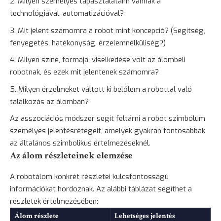
Milyen személyes tapasztalataim vannak a
technológiával, automatizációval?
Mit jelent számomra a robot mint koncepció? (Segítség,
fenyegetés, hatékonyság, érzelemnélküliség?)
Milyen színe, formája, viselkedése volt az álombeli
robotnak, és ezek mit jelentenek számomra?
Milyen érzelmeket váltott ki belőlem a robottal való
találkozás az álomban?
Az asszociációs módszer segít feltárni a robot szimbólum
személyes jelentésrétegeit, amelyek gyakran fontosabbak
az általános szimbolikus értelmezéseknél.
Az álom részleteinek elemzése
A robotálom konkrét részletei kulcsfontosságú
információkat hordoznak. Az alábbi táblázat segíthet a
részletek értelmezésében:
Álom részlete
Lehetséges jelentés