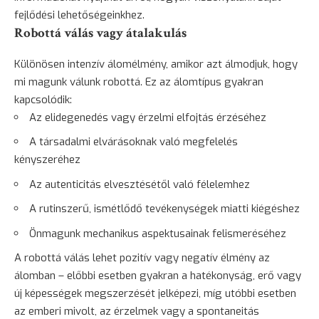
fejlődési lehetőségeinkhez.
Robottá válás vagy átalakulás
Különösen intenzív álomélmény, amikor azt álmodjuk, hogy
mi magunk válunk robottá. Ez az álomtípus gyakran
kapcsolódik:
Az elidegenedés vagy érzelmi elfojtás érzéséhez
A társadalmi elvárásoknak való megfelelés
kényszeréhez
Az autenticitás elvesztésétől való félelemhez
A rutinszerű, ismétlődő tevékenységek miatti kiégéshez
Önmagunk mechanikus aspektusainak felismeréséhez
A robottá válás lehet pozitív vagy negatív élmény az
álomban – előbbi esetben gyakran a hatékonyság, erő vagy
új képességek megszerzését jelképezi, míg utóbbi esetben
az emberi mivolt, az érzelmek vagy a spontaneitás