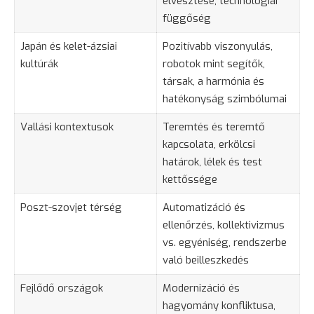
elvesztése, technológiai
függőség
Japán és kelet-ázsiai
Pozitívabb viszonyulás,
kultúrák
robotok mint segítők,
társak, a harmónia és
hatékonyság szimbólumai
Vallási kontextusok
Teremtés és teremtő
kapcsolata, erkölcsi
határok, lélek és test
kettőssége
Poszt-szovjet térség
Automatizáció és
ellenőrzés, kollektivizmus
vs. egyéniség, rendszerbe
való beilleszkedés
Fejlődő országok
Modernizáció és
hagyomány konfliktusa,