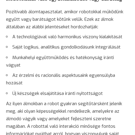
Pozitívabb álomtapasztalat, amikor robotokkal működünk
együtt vagy barátságot kötünk velük. Ezek az álmok
általában az alábbi jelentéseket hordozhatják:
A technológiával való harmonikus viszony kialakítását
Saját logikus, analitikus gondolkodásunk integrálását
Munkahelyi együttműködés és hatékonyság iránti
vágyat
Az érzelmi és racionális aspektusaink egyensúlyba
hozását
Új készségek elsajátítása iránti nyitottságot
Az ilyen álmokban a robot gyakran segítőtársként jelenik
meg, aki olyan képességekkel rendelkezik, amelyekre az
álmodó vágyik vagy amelyeket fejleszteni szeretne
magában. A robottal való interakció minősége fontos
információkat nyújthat arról, hogyan viszonyulunk saját