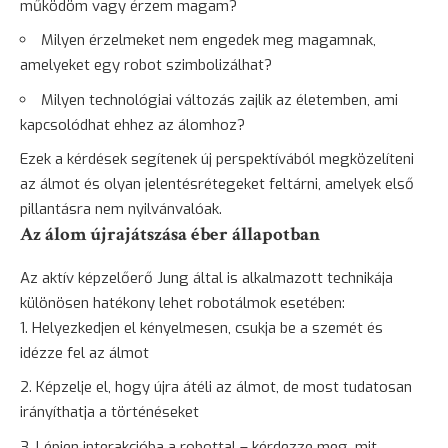
működöm vagy érzem magam?
Milyen érzelmeket nem engedek meg magamnak,
amelyeket egy robot szimbolizálhat?
Milyen technológiai változás zajlik az életemben, ami
kapcsolódhat ehhez az álomhoz?
Ezek a kérdések segítenek új perspektívából megközelíteni
az álmot és olyan jelentésrétegeket feltárni, amelyek első
pillantásra nem nyilvánvalóak.
Az álom újrajátszása éber állapotban
Az aktív képzelőerő Jung által is alkalmazott technikája
különösen hatékony lehet robotálmok esetében:
Helyezkedjen el kényelmesen, csukja be a szemét és
idézze fel az álmot
Képzelje el, hogy újra átéli az álmot, de most tudatosan
irányíthatja a történéseket
Lépjen interakcióba a robottal – kérdezze meg, mit