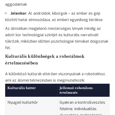
aggodalmak
Jelenkor
: AI, androidok, kiborgok – az ember és gép
közötti határ elmosódása, az emberi egyediség kérdése
Az álmokban megjelenő mesterséges lények mindig az
adott kor technológiai szintjét és kulturális narratíváit
tükrözik, miközben időtlen pszichológiai témákat dolgoznak
fel.
Kulturális különbségek a robotálmok
értelmezésében
A különböző kultúrák eltérően viszonyulnak a robotokhoz,
ami az álomértelmezésben is megmutatkozik:
Kulturális háttér
Jellemző robotálom-
értelmezés
Nyugati kultúrkör
Gyakran a kontrollvesztés
félelme, individualitás