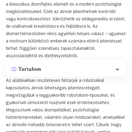
a klasszikus álomfejtés elemeit és a modern pszichológiai
megközelítéseket. Ezek az álmok jelenthetnek kontrollt
vagy kontrollvesztést, tükrözhetik az elidegenedés érzését,
de utalhatnak kreativitásra és fejlődésre is. Az
álomértelmezésben nincs egyetlen helyes válasz – ugyanaz
a motívum különböző emberek számára eltérő jelentéssel
bírhat, függően személyes tapasztalataiktól,
asszociációiktól és élethelyzetüktől.
Tartalom
Az alábbiakban részletesen feltárjuk a robotokkal
kapcsolatos álmok lehetséges jelentésrétegeit,
megvizsgáljuk a leggyakoribb robotálom-típusokat, és
gyakorlati útmutatót nyújtunk ezek értelmezéséhez.
Megosztunk valós álompéldákat, pszichológiai
háttérismereteket, valamint olyan módszereket, amelyekkel
az álmodó mélyebb önismeretre tehet szert. Célunk, hogy
segítsünk megérteni: mit üzen tudattalanunk, amikor