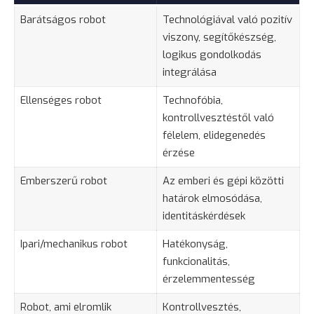
Barátságos robot
Technológiával való pozitív
viszony, segítőkészség,
logikus gondolkodás
integrálása
Ellenséges robot
Technofóbia,
kontrollvesztéstől való
félelem
, elidegenedés
érzése
Emberszerű robot
Az emberi és gépi közötti
határok elmosódása,
identitáskérdések
Ipari/mechanikus robot
Hatékonyság,
funkcionalitás,
érzelemmentesség
Robot, ami elromlik
Kontrollvesztés,