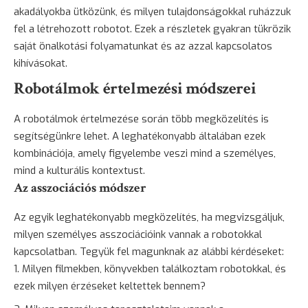
akadályokba ütközünk, és milyen tulajdonságokkal ruházzuk
fel a létrehozott robotot. Ezek a részletek gyakran tükrözik
saját önalkotási folyamatunkat és az azzal kapcsolatos
kihívásokat.
Robotálmok értelmezési módszerei
A robotálmok értelmezése során több megközelítés is
segítségünkre lehet. A leghatékonyabb általában ezek
kombinációja, amely figyelembe veszi mind a személyes,
mind a kulturális kontextust.
Az asszociációs módszer
Az egyik leghatékonyabb megközelítés, ha megvizsgáljuk,
milyen személyes asszociációink vannak a robotokkal
kapcsolatban. Tegyük fel magunknak az alábbi kérdéseket:
Milyen filmekben, könyvekben találkoztam robotokkal, és
ezek milyen érzéseket keltettek bennem?