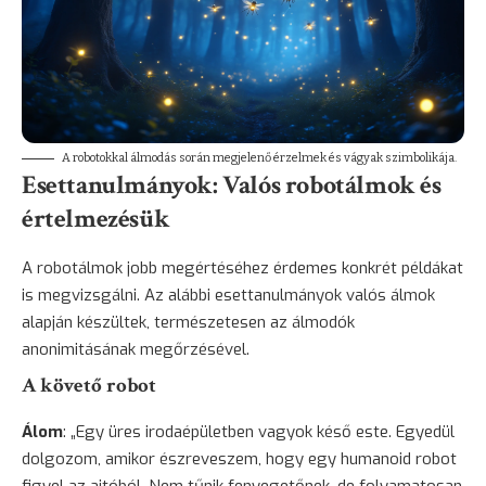
A robotokkal álmodás során megjelenő érzelmek és vágyak szimbolikája.
Esettanulmányok: Valós robotálmok és
értelmezésük
A robotálmok jobb megértéséhez érdemes konkrét példákat
is megvizsgálni. Az alábbi esettanulmányok valós álmok
alapján készültek, természetesen az álmodók
anonimitásának megőrzésével.
A követő robot
Álom
: „Egy üres irodaépületben vagyok késő este. Egyedül
dolgozom, amikor észreveszem, hogy egy humanoid robot
figyel az ajtóból. Nem tűnik fenyegetőnek, de folyamatosan