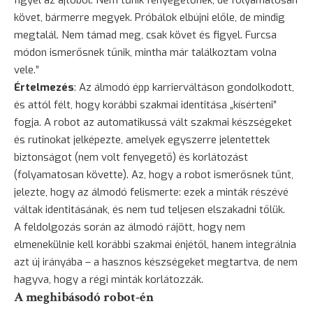
követ, bármerre megyek. Próbálok elbújni előle, de mindig
megtalál. Nem támad meg, csak követ és figyel. Furcsa
módon ismerősnek tűnik, mintha már találkoztam volna
vele.”
Értelmezés
: Az álmodó épp karrierváltáson gondolkodott,
és attól félt, hogy korábbi szakmai identitása „kísérteni”
fogja. A robot az automatikussá vált szakmai készségeket
és rutinokat jelképezte, amelyek egyszerre jelentettek
biztonságot (nem volt fenyegető) és korlátozást
(folyamatosan követte). Az, hogy a robot ismerősnek tűnt,
jelezte, hogy az álmodó felismerte: ezek a minták részévé
váltak identitásának, és nem tud teljesen elszakadni tőlük.
A feldolgozás során az álmodó rájött, hogy nem
elmenekülnie kell korábbi szakmai énjétől, hanem integrálnia
azt új irányába – a hasznos készségeket megtartva, de nem
hagyva, hogy a régi minták korlátozzák.
A meghibásodó robot-én