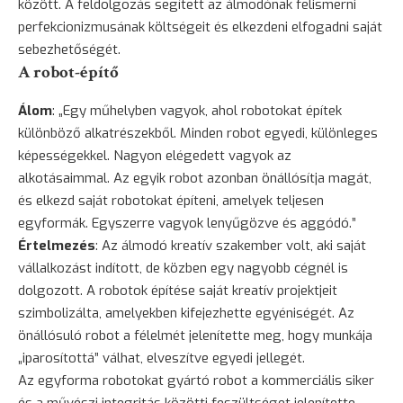
között. A feldolgozás segített az álmodónak felismerni
perfekcionizmusának költségeit és elkezdeni elfogadni saját
sebezhetőségét.
A robot-építő
Álom
: „Egy műhelyben vagyok, ahol robotokat építek
különböző alkatrészekből. Minden robot egyedi, különleges
képességekkel. Nagyon elégedett vagyok az
alkotásaimmal. Az egyik robot azonban önállósítja magát,
és elkezd saját robotokat építeni, amelyek teljesen
egyformák. Egyszerre vagyok lenyűgözve és aggódó.”
Értelmezés
: Az álmodó kreatív szakember volt, aki saját
vállalkozást indított, de közben egy nagyobb cégnél is
dolgozott. A robotok építése saját kreatív projektjeit
szimbolizálta, amelyekben kifejezhette egyéniségét. Az
önállósuló robot a félelmét jelenítette meg, hogy munkája
„iparosítottá” válhat, elveszítve egyedi jellegét.
Az egyforma robotokat gyártó robot a kommerciális siker
és a művészi integritás közötti feszültséget jelenítette