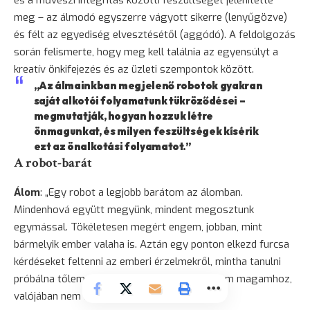
meg – az álmodó egyszerre vágyott sikerre (lenyűgözve)
és félt az egyediség elvesztésétől (aggódó). A feldolgozás
során felismerte, hogy meg kell találnia az egyensúlyt a
kreatív önkifejezés és az üzleti szempontok között.
„Az álmainkban megjelenő robotok gyakran
saját alkotói folyamatunk tükröződései –
megmutatják, hogyan hozzuk létre
önmagunkat, és milyen feszültségek kísérik
ezt az önalkotási folyamatot.”
A robot-barát
Álom
: „Egy robot a legjobb barátom az álomban.
Mindenhová együtt megyünk, mindent megosztunk
egymással. Tökéletesen megért engem, jobban, mint
bármelyik ember valaha is. Aztán egy ponton elkezd furcsa
kérdéseket feltenni az emberi érzelmekről, mintha tanulni
próbálna tőlem. Rájövök, hogy bár közel érzem magamhoz,
valójában nem érti, mit jelent embernek lenni.”