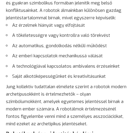
és gyakran szimbolikus formában jelenítik meg belső
konfliktusainkat. A robotok álmainkban különösen gazdag
jelentéstartalommal bírnak, mivel egyszerre képviselik:
Az érzelmek hiányát vagy elfojtását
A tökéletességre vagy kontrollra való törekvést
Az automatikus, gondolkodás nélküli működést
Az emberi kapcsolatok mechanikussá válását
A technológiával kapcsolatos ambivalens érzéseinket
Saját alkotóképességünket és kreativitásunkat
Jung kollektív tudattalan elmélete szerint a robotok modern
archetípusokként is értelmezhetők – olyan
szimbólumokként, amelyek egyetemes jelentéssel bírnak a
modern ember számára. A robotálmok értelmezésénél
fontos figyelembe venni mind a személyes asszociációkat,
mind ezeket az archetipikus jelentéseket.