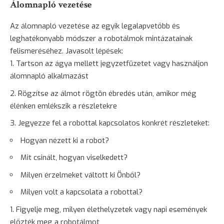
Álomnapló vezetése
Az
álomnapló vezetése
az egyik legalapvetőbb és
leghatékonyabb módszer a robotálmok mintázatainak
felismeréséhez. Javasolt lépések:
Tartson az ágya mellett jegyzetfüzetet vagy használjon
álomnapló alkalmazást
Rögzítse az álmot rögtön ébredés után, amikor még
élénken emlékszik a részletekre
Jegyezze fel a robottal kapcsolatos konkrét részleteket:
Hogyan nézett ki a robot?
Mit csinált, hogyan viselkedett?
Milyen érzelmeket váltott ki Önből?
Milyen volt a kapcsolata a robottal?
Figyelje meg, milyen élethelyzetek vagy napi események
előzték meg a robotálmot