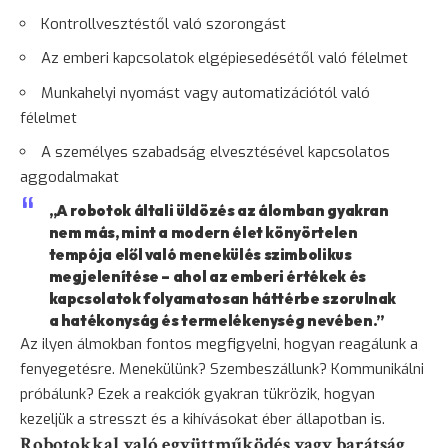
Kontrollvesztéstől való szorongást
Az emberi kapcsolatok elgépiesedésétől való félelmet
Munkahelyi nyomást vagy automatizációtól való
félelmet
A személyes szabadság elvesztésével kapcsolatos
aggodalmakat
„A robotok általi üldözés az álomban gyakran
nem más, mint a modern élet könyörtelen
tempója elől való
menekülés
szimbolikus
megjelenítése – ahol az emberi értékek és
kapcsolatok folyamatosan háttérbe szorulnak
a hatékonyság és termelékenység nevében.”
Az ilyen álmokban fontos megfigyelni, hogyan reagálunk a
fenyegetésre. Menekülünk? Szembeszállunk? Kommunikálni
próbálunk? Ezek a reakciók gyakran tükrözik, hogyan
kezeljük a stresszt és a kihívásokat éber állapotban is.
Robotokkal való együttműködés vagy barátság