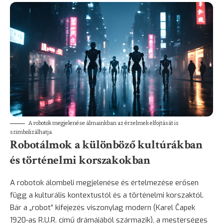
A robotok megjelenése álmainkban az érzelmek elfojtását is
szimbolizálhatja.
Robotálmok a különböző kultúrákban
és történelmi korszakokban
A robotok álombeli megjelenése és értelmezése erősen
függ a kulturális kontextustól és a történelmi korszaktól.
Bár a „robot” kifejezés viszonylag modern (Karel Čapek
1920-as R.U.R. című drámájából származik), a mesterséges