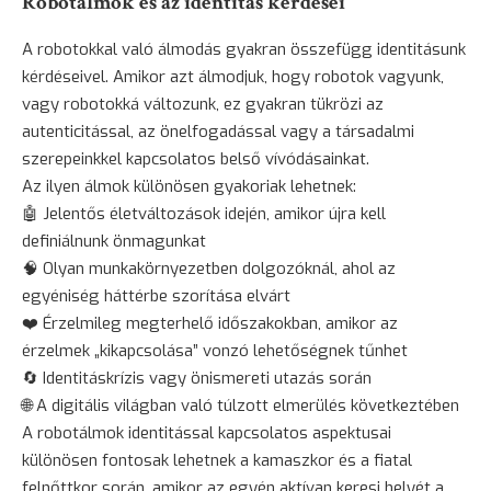
Robotálmok és az identitás kérdései
A robotokkal való álmodás gyakran összefügg identitásunk
kérdéseivel. Amikor azt álmodjuk, hogy robotok vagyunk,
vagy robotokká változunk, ez gyakran tükrözi az
autenticitással, az önelfogadással vagy a társadalmi
szerepeinkkel kapcsolatos belső vívódásainkat.
Az ilyen álmok különösen gyakoriak lehetnek:
🤖 Jelentős életváltozások idején, amikor újra kell
definiálnunk önmagunkat
🧠 Olyan munkakörnyezetben dolgozóknál, ahol az
egyéniség háttérbe szorítása elvárt
❤️ Érzelmileg megterhelő időszakokban, amikor az
érzelmek „kikapcsolása” vonzó lehetőségnek tűnhet
🔄 Identitáskrízis vagy önismereti utazás során
🌐 A digitális világban való túlzott elmerülés következtében
A robotálmok identitással kapcsolatos aspektusai
különösen fontosak lehetnek a kamaszkor és a fiatal
felnőttkor során, amikor az egyén aktívan keresi helyét a