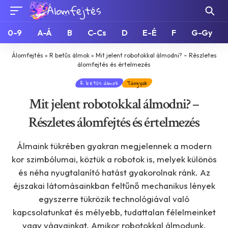
0-9
A-Á
B
C-Cs
D
E-É
F
G-Gy
Álomfejtés
»
R betűs álmok
»
Mit jelent robotokkal álmodni? – Részletes
álomfejtés és értelmezés
R betűs álmok
Tárgyak
Mit jelent robotokkal álmodni? –
Részletes álomfejtés és értelmezés
Álmaink tükrében gyakran megjelennek a modern
kor szimbólumai, köztük a robotok is, melyek különös
és néha nyugtalanító hatást gyakorolnak ránk. Az
éjszakai látomásainkban feltűnő mechanikus lények
egyszerre tükrözik technológiával való
kapcsolatunkat és mélyebb, tudattalan félelmeinket
vagy vágyainkat. Amikor robotokkal álmodunk,