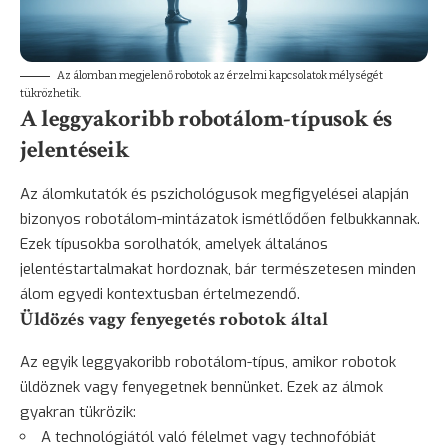
Az álomban megjelenő robotok az érzelmi kapcsolatok mélységét
tükrözhetik.
A leggyakoribb robotálom-típusok és
jelentéseik
Az álomkutatók és pszichológusok megfigyelései alapján
bizonyos robotálom-mintázatok ismétlődően felbukkannak.
Ezek típusokba sorolhatók, amelyek általános
jelentéstartalmakat hordoznak, bár természetesen minden
álom egyedi kontextusban értelmezendő.
Üldözés vagy fenyegetés robotok által
Az egyik leggyakoribb robotálom-típus, amikor robotok
üldöznek vagy fenyegetnek bennünket. Ezek az álmok
gyakran tükrözik:
A technológiától való félelmet vagy technofóbiát