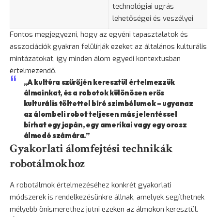
technológiai ugrás
lehetőségei és veszélyei
Fontos megjegyezni, hogy az egyéni tapasztalatok és
asszociációk gyakran felülírják ezeket az általános kulturális
mintázatokat, így minden álom egyedi kontextusban
értelmezendő.
„A kultúra szűrőjén keresztül értelmezzük
álmainkat, és a robotok különösen erős
kulturális töltettel bíró szimbólumok – ugyanaz
az álombeli robot teljesen más jelentéssel
bírhat egy japán, egy amerikai vagy egy orosz
álmodó számára.”
Gyakorlati álomfejtési technikák
robotálmokhoz
A robotálmok értelmezéséhez konkrét gyakorlati
módszerek is rendelkezésünkre állnak, amelyek segíthetnek
mélyebb önismerethez jutni ezeken az álmokon keresztül.