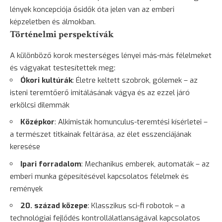
lények koncepciója ősidők óta jelen van az emberi
képzeletben és álmokban.
Történelmi perspektívák
A különböző korok mesterséges lényei más-más félelmeket
és vágyakat testesítettek meg:
Ókori kultúrák
: Életre keltett szobrok, gólemek – az
isteni teremtőerő imitálásának vágya és az ezzel járó
erkölcsi dilemmák
Középkor
: Alkimisták homunculus-teremtési kísérletei –
a természet titkainak feltárása, az élet esszenciájának
keresése
Ipari forradalom
: Mechanikus emberek, automaták – az
emberi munka gépesítésével kapcsolatos félelmek és
remények
20. század közepe
: Klasszikus sci-fi robotok – a
technológiai fejlődés kontrollálatlanságával kapcsolatos