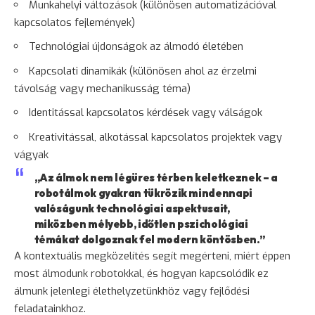
Munkahelyi változások (különösen automatizációval
kapcsolatos fejlemények)
Technológiai újdonságok az álmodó életében
Kapcsolati dinamikák (különösen ahol az érzelmi
távolság vagy mechanikusság téma)
Identitással kapcsolatos kérdések vagy válságok
Kreativitással, alkotással kapcsolatos projektek vagy
vágyak
„Az álmok nem légüres térben keletkeznek – a
robotálmok gyakran tükrözik mindennapi
valóságunk technológiai aspektusait,
miközben mélyebb, időtlen pszichológiai
témákat dolgoznak fel modern köntösben.”
A kontextuális megközelítés segít megérteni, miért éppen
most álmodunk robotokkal, és hogyan kapcsolódik ez
álmunk jelenlegi élethelyzetünkhöz vagy fejlődési
feladatainkhoz.