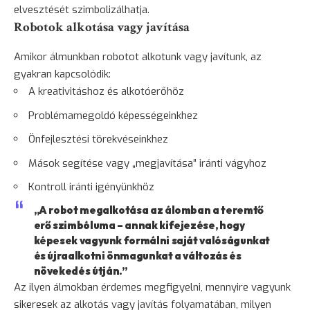
elvesztését szimbolizálhatja.
Robotok alkotása vagy javítása
Amikor álmunkban robotot alkotunk vagy javítunk, az
gyakran kapcsolódik:
A kreativitáshoz és alkotóerőhöz
Problémamegoldó képességeinkhez
Önfejlesztési törekvéseinkhez
Mások segítése vagy „megjavítása” iránti vágyhoz
Kontroll iránti igényünkhöz
„A robot megalkotása az álomban a teremtő
erő szimbóluma – annak kifejezése, hogy
képesek vagyunk formálni saját valóságunkat
és újraalkotni önmagunkat a változás és
növekedés
útján.”
Az ilyen álmokban érdemes megfigyelni, mennyire vagyunk
sikeresek az alkotás vagy javítás folyamatában, milyen