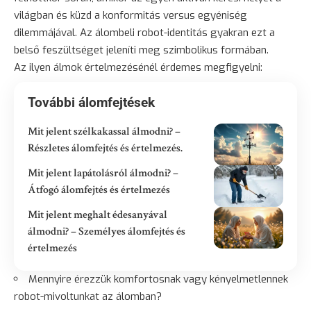
világban és küzd a konformitás versus egyéniség
dilemmájával. Az álombeli robot-identitás gyakran ezt a
belső feszültséget jeleníti meg szimbolikus formában.
Az ilyen álmok értelmezésénél érdemes megfigyelni:
További álomfejtések
Mit jelent szélkakassal álmodni? –
Részletes álomfejtés és értelmezés.
Mit jelent lapátolásról álmodni? –
Átfogó álomfejtés és értelmezés
Mit jelent meghalt édesanyával
álmodni? – Személyes álomfejtés és
értelmezés
Mennyire érezzük komfortosnak vagy kényelmetlennek
robot-mivoltunkat az álomban?