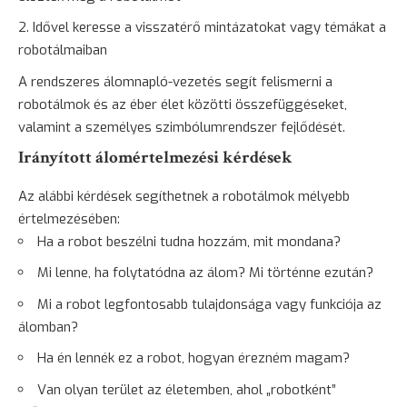
Idővel keresse a visszatérő mintázatokat vagy témákat a
robotálmaiban
A rendszeres álomnapló-vezetés segít felismerni a
robotálmok és az éber élet közötti összefüggéseket,
valamint a személyes szimbólumrendszer fejlődését.
Irányított álomértelmezési kérdések
Az alábbi kérdések segíthetnek a robotálmok mélyebb
értelmezésében:
Ha a robot beszélni tudna hozzám, mit mondana?
Mi lenne, ha folytatódna az álom? Mi történne ezután?
Mi a robot legfontosabb tulajdonsága vagy funkciója az
álomban?
Ha én lennék ez a robot, hogyan érezném magam?
Van olyan terület az életemben, ahol „robotként”