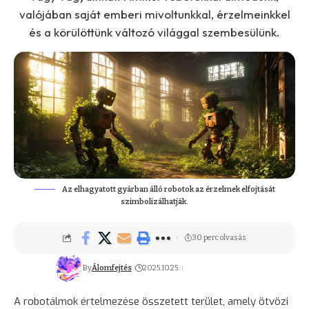
valójában saját emberi mivoltunkkal, érzelmeinkkel
és a körülöttünk változó világgal szembesülünk.
Az elhagyatott gyárban álló robotok az érzelmek elfojtását
szimbolizálhatják.
30 perc olvasás
By
Álomfejtés
2025.10.25.
A robotálmok értelmezése összetett terület, amely ötvözi