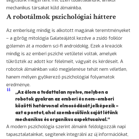
mechanikus társakat küld álmainkba.
A robotálmok pszichológiai háttere
Az emberiség mindig is alkotott magának teremtményeket
– a görög mitológia Galateájától kezdve a zsidó folklór
gólemén át a modern sci-fi androidokig. Ezek a kreációk
mindig is az emberi psziché vetületei voltak, amelyek
tükrözték az adott kor félelmeit, vágyait és kérdéseit. A
robotok álmainkban való megjelenése tehát nem véletlen,
hanem mélyen gyökerező pszichológiai folyamatok
eredménye.
„Az álom a tudattalan nyelve, melyben a
robotok gyakran az emberi és nem-emberi
közötti határvonal elmosódását jelképezik –
azt a pontot, ahol szembesülünk saját létünk
mechanikus és organikus aspektusaival.”
A modern pszichológia szerint álmaink feldolgozzák napi
tapasztalatainkat, segítenek integrálni az új információkat,