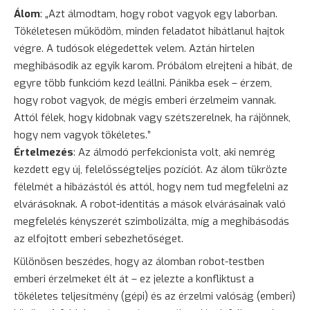
Álom
: „Azt álmodtam, hogy robot vagyok egy laborban.
Tökéletesen működöm, minden feladatot hibátlanul hajtok
végre. A tudósok elégedettek velem. Aztán hirtelen
meghibásodik az egyik karom. Próbálom elrejteni a hibát, de
egyre több funkcióm kezd leállni. Pánikba esek – érzem,
hogy robot vagyok, de mégis emberi érzelmeim vannak.
Attól félek, hogy kidobnak vagy szétszerelnek, ha rájönnek,
hogy nem vagyok tökéletes.”
Értelmezés
: Az álmodó perfekcionista volt, aki nemrég
kezdett egy új, felelősségteljes pozíciót. Az álom tükrözte
félelmét a hibázástól és attól, hogy nem tud megfelelni az
elvárásoknak. A robot-identitás a mások elvárásainak való
megfelelés kényszerét szimbolizálta, míg a meghibásodás
az elfojtott emberi sebezhetőséget.
Különösen beszédes, hogy az álomban robot-testben
emberi érzelmeket élt át – ez jelezte a konfliktust a
tökéletes teljesítmény (gépi) és az érzelmi valóság (emberi)