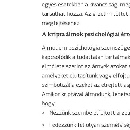
egyes esetekben a kíváncsiság, me
társulhat hozzá. Az érzelmi töltet
megfejtéséhez.
A kripta álmok pszichológiai ér
A modern pszichológia szemszögéb
kapcsolódik a tudattalan tartalma
elmélete szerint az árnyék azokat
amelyeket elutasítunk vagy elfojtun
szimbolizálja ezeket az elrejtett a
Amikor kriptával álmodunk, lehets
hogy:
Nézzünk szembe elfojtott érzel
Fedezzünk fel olyan személyisé