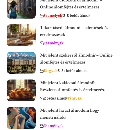
Mit jelent üldözöttről álmodni? –
Online álomfejtés és értelmezés
Személyek
U-Ü betűs álmok
Takarításról álmodni – jelentések és
értelmezések
Események
Mit jelent szekérről álmodni? – Online
álomfejtés és értelmezés
Tárgyak
S-Sz betűs álmok
Mit jelent kaláccsal álmodni? –
Részletes álomfejtés és értelmezés.
K betűs álmok
Tárgyak
Mit jelent ha azt álmodom hogy
menstruálok?
Események