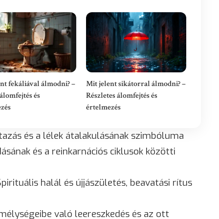
ent fekáliával álmodni? –
Mit jelent sikátorral álmodni? –
álomfejtés és
Részletes álomfejtés és
ezés
értelmezés
 utazás és a lélek átalakulásának szimbóluma
dásának és a reinkarnációs ciklusok közötti
Spirituális halál és újjászületés, beavatási rítus
 mélységeibe való leereszkedés és az ott