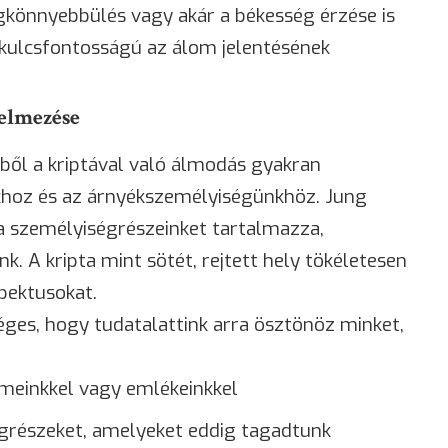
gkönnyebbülés vagy akár a békesség érzése is
 kulcsfontosságú az álom jelentésének
telmezése
ől a kriptával való álmodás gyakran
khoz és az árnyékszemélyiségünkhöz. Jung
 a személyiségrészeinket tartalmazza,
k. A kripta mint sötét, rejtett hely tökéletesen
spektusokat.
éges, hogy tudatalattink arra
ösztönöz
minket,
meinkkel vagy emlékeinkkel
grészeket, amelyeket eddig tagadtunk