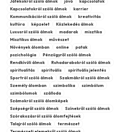
Játékokról szóló álmok
jövő
kapcsolatok
Kapcsolatokról szóló álmok
karrier
Kommunikációról szóló álmok
kreativitás
kultúra
képzelet
Közlekedés álmok
Luxusról szóló álmok
madarak
misztika
Misztikus álmok
művészet
Növények álomban
online
patak
pszichológia
Pénzügyről szóló álmok
Rendkívüli álmok
Ruhadarabokról szóló álmok
spiritualitás
spirituális
spirituális jelentés
Sportról szóló álmok
Szakmákról szóló álmok
Személy álomban
szimbolika
szimbólum
szimbólumok
szálloda
Számokról szóló álomképek
Szépségről szóló álmok
Színekről szóló álmok
Szórakozásról szóló álomfejtések
Talajról szóló álmok
természet
Természeti elemekről szóló álmok