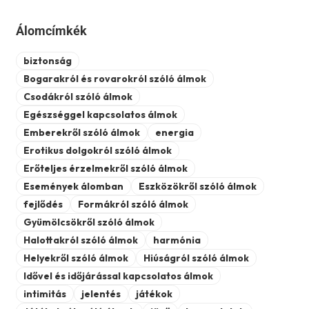
Álomcímkék
biztonság
Bogarakról és rovarokról szóló álmok
Csodákról szóló álmok
Egészséggel kapcsolatos álmok
Emberekről szóló álmok
energia
Erotikus dolgokról szóló álmok
Erőteljes érzelmekről szóló álmok
Események álomban
Eszközökről szóló álmok
fejlődés
Formákról szóló álmok
Gyümölcsökről szóló álmok
Halottakról szóló álmok
harmónia
Helyekről szóló álmok
Hiúságról szóló álmok
Idővel és időjárással kapcsolatos álmok
intimitás
jelentés
játékok