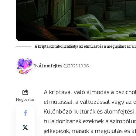
A kripta szimbolizálhatja az elmúlást és a megújulást az 
By
Álomfejtés
2025.10.06.
A kriptával való álmodás a pszicho
Megosztás
elmúlással, a változással vagy az 
Különböző kultúrák és álomfejtési
tulajdonítanak ezeknek a szimbólu
jelképezik, mások a megújulás és át