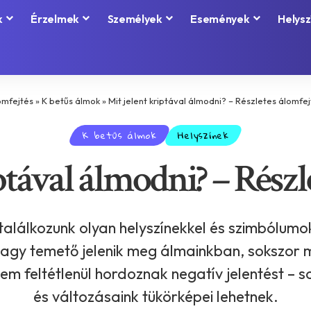
k
Érzelmek
Személyek
Események
Helysz
omfejtés
»
K betűs álmok
»
Mit jelent kriptával álmodni? – Részletes álomfe
K betűs álmok
Helyszínek
ptával álmodni? – Részl
alálkozunk olyan helyszínekkel és szimbólumok
lt vagy temető jelenik meg álmainkban, sokszor
 feltétlenül hordoznak negatív jelentést – so
és változásaink tükörképei lehetnek.