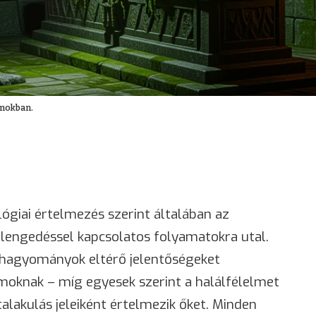
álmokban.
lógiai értelmezés szerint általában az
elengedéssel kapcsolatos folyamatokra utal.
 hagyományok eltérő jelentőségeket
moknak – míg egyesek szerint a halálfélelmet
alakulás jeleiként értelmezik őket. Minden