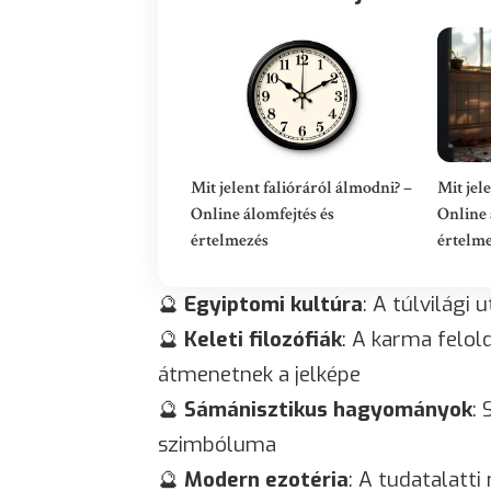
Mit jelent falióráról álmodni? –
Mit jel
Online álomfejtés és
Online 
értelmezés
értelm
🔮
Egyiptomi kultúra
: A túlvilági
🔮
Keleti filozófiák
: A karma felol
átmenetnek a jelképe
🔮
Sámánisztikus hagyományok
: 
szimbóluma
🔮
Modern ezotéria
: A tudatalatti