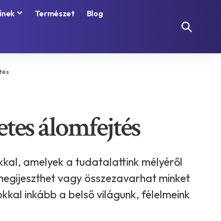
ínek
Természet
Blog
jtés
etes álomfejtés
kal, amelyek a tudatalattink mélyéről
 megijeszthet vagy összezavarhat minket
kkal inkább a belső világunk, félelmeink