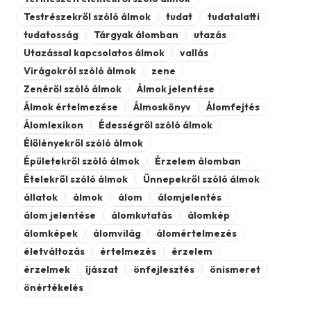
Testrészekről szóló álmok
tudat
tudatalatti
tudatosság
Tárgyak álomban
utazás
Utazással kapcsolatos álmok
vallás
Virágokról szóló álmok
zene
Zenéről szóló álmok
Álmok jelentése
Álmok értelmezése
Álmoskönyv
Álomfejtés
Álomlexikon
Édességről szóló álmok
Élőlényekről szóló álmok
Épületekről szóló álmok
Érzelem álomban
Ételekről szóló álmok
Ünnepekről szóló álmok
állatok
álmok
álom
álomjelentés
álom jelentése
álomkutatás
álomkép
álomképek
álomvilág
álomértelmezés
életváltozás
értelmezés
érzelem
érzelmek
íjászat
önfejlesztés
önismeret
önértékelés