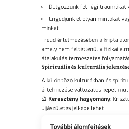
Dolgozzunk fel régi traumákat
Engedjünk el olyan mintákat v
minket
Freud értelmezésében a kripta álo
amely nem feltétlenül a fizikai elm
átalakulás természetes folyamatát
Spirituális és kulturális jelentés
A különböző kultúrákban és spirit
értelmezése változatos képet mut
🔮
Keresztény hagyomány
: Krisz
újjászületés jelképe lehet
További álomfejtések