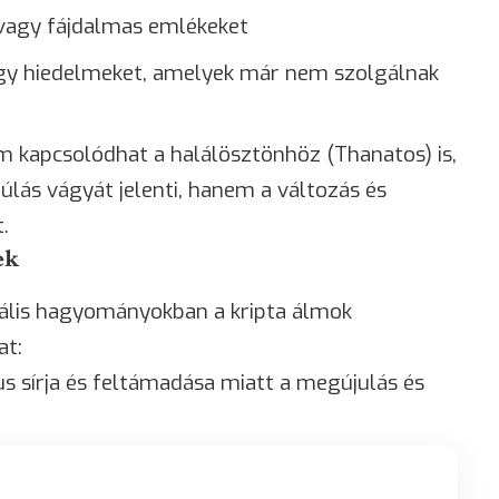
 vagy fájdalmas emlékeket
agy hiedelmeket, amelyek már nem szolgálnak
m kapcsolódhat a halálösztönhöz (Thanatos) is,
úlás vágyát jelenti, hanem a változás és
.
ek
uális hagyományokban a kripta álmok
at:
tus sírja és feltámadása miatt a megújulás és