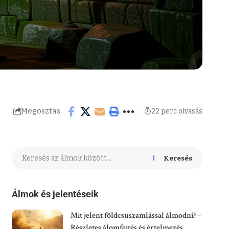
Megosztás
22 perc olvasás
Keresés
Álmok és jelentéseik
Mit jelent földcsuszamlással álmodni? –
Részletes álomfejtés és értelmezés