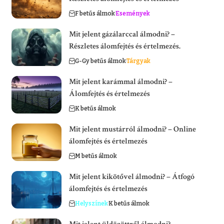
F betűs álmok
Események
Mit jelent gázálarccal álmodni? –
Részletes álomfejtés és értelmezés.
G-Gy betűs álmok
Tárgyak
Mit jelent karámmal álmodni? –
Álomfejtés és értelmezés
K betűs álmok
Mit jelent mustárról álmodni? – Online
álomfejtés és értelmezés
M betűs álmok
Mit jelent kikötővel álmodni? – Átfogó
álomfejtés és értelmezés
Helyszínek
K betűs álmok