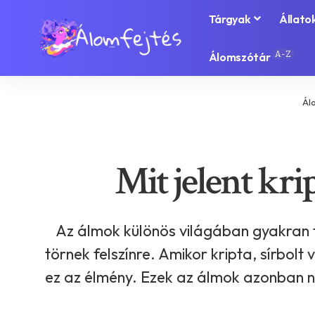
Tárgyak
Állato
A-Z
Álomszótár
Ál
Mit jelent kri
Az álmok különös világában gyakran t
törnek felszínre. Amikor kripta, sírbo
ez az élmény. Ezek az álmok azonban nem