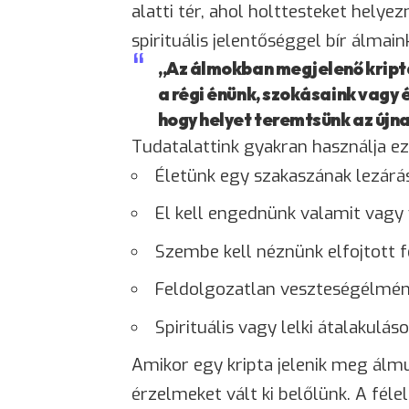
alatti tér, ahol holttesteket helye
spirituális jelentőséggel bír álmain
„Az álmokban megjelenő kripta 
a régi énünk, szokásaink vagy 
hogy helyet teremtsünk az újna
Tudatalattink gyakran használja ez
Életünk egy szakaszának lezárá
El kell engednünk valamit vagy 
Szembe kell néznünk elfojtott f
Feldolgozatlan veszteségélmén
Spirituális vagy lelki átalakul
Amikor egy kripta jelenik meg álm
érzelmeket vált ki belőlünk. A
féle