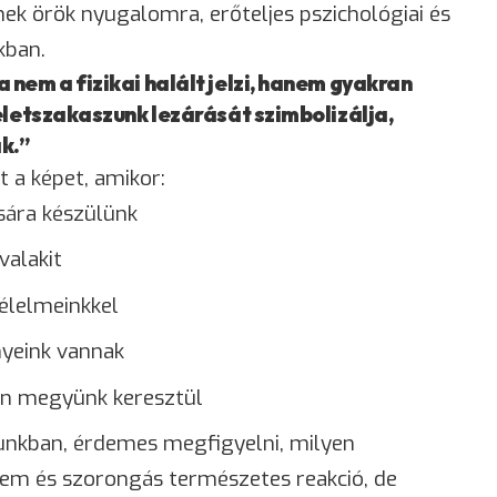
znek örök nyugalomra, erőteljes pszichológiai és
kban.
nem a fizikai halált jelzi, hanem gyakran
életszakaszunk lezárását szimbolizálja,
k.”
t a képet, amikor:
sára készülünk
valakit
élelmeinkkel
yeink vannak
áson megyünk keresztül
unkban, érdemes megfigyelni, milyen
lem
és
szorongás
természetes reakció, de