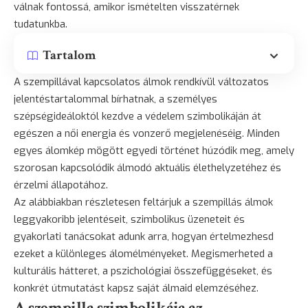
válnak fontossá, amikor ismételten visszatérnek
tudatunkba.
Tartalom
A szempillával kapcsolatos álmok rendkívül változatos
jelentéstartalommal bírhatnak, a személyes
szépségideáloktól kezdve a védelem szimbolikáján át
egészen a női energia és vonzerő megjelenéséig. Minden
egyes álomkép mögött egyedi történet húzódik meg, amely
szorosan kapcsolódik álmodó aktuális élethelyzetéhez és
érzelmi állapotához.
Az alábbiakban részletesen feltárjuk a szempillás álmok
leggyakoribb jelentéseit, szimbolikus üzeneteit és
gyakorlati tanácsokat adunk arra, hogyan értelmezhesd
ezeket a különleges álomélményeket. Megismerheted a
kulturális hátteret, a pszichológiai összefüggéseket, és
konkrét útmutatást kapsz saját álmaid elemzéséhez.
A szempilla szimbolikája az