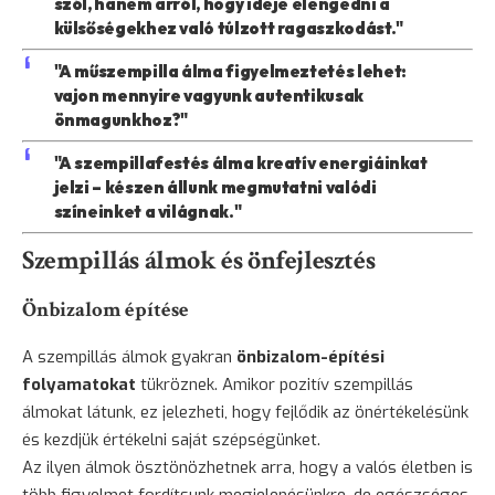
szól, hanem arról, hogy ideje elengedni a
külsőségekhez való túlzott ragaszkodást."
"A műszempilla álma figyelmeztetés lehet:
vajon mennyire vagyunk autentikusak
önmagunkhoz?"
"A szempillafestés álma kreatív energiáinkat
jelzi – készen állunk megmutatni valódi
színeinket a világnak."
Szempillás álmok és önfejlesztés
Önbizalom építése
A szempillás álmok gyakran
önbizalom-építési
folyamatokat
tükröznek. Amikor pozitív szempillás
álmokat látunk, ez jelezheti, hogy fejlődik az önértékelésünk
és kezdjük értékelni saját szépségünket.
Az ilyen álmok ösztönözhetnek arra, hogy a valós életben is
több figyelmet fordítsunk megjelenésünkre, de egészséges