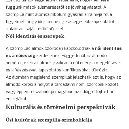
függünk mások elismerésétől és jóváhagyásától. A
szempilla mint álomszimbólum gyakran arra hívja fel a
figyelmet, hogy ideje lenne egészségesebb kapcsolatot
kialakítani saját testképünkkel.
Női identitás és szerepek
A szempillás álmok szorosan kapcsolódnak a
női identitás
és a nőiesség
kérdéseihez. Függetlenül az álmodó
nemétől, ezek az álmok gyakran a női energia megélésével
és kifejezésével kapcsolatos konfliktusokat tükrözik.
Az álomban megjelenő szempillák jelezhetik azt is, hogy az
álmodó keresi a helyét a társadalmi nemi szerepek között,
vagy éppen felszabadítja magában az eddig elfojtott női
energiákat.
Kulturális és történelmi perspektívák
Ősi kultúrák szempilla-szimbolikája