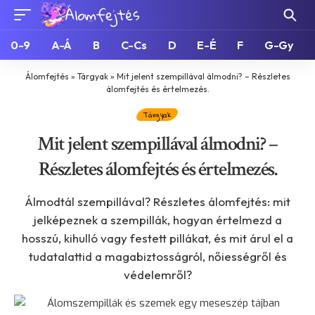
0-9
A-Á
B
C-Cs
D
E-É
F
G-Gy
Álomfejtés
»
Tárgyak
»
Mit jelent szempillával álmodni? – Részletes
álomfejtés és értelmezés.
Tárgyak
Mit jelent szempillával álmodni? –
Részletes álomfejtés és értelmezés.
Álmodtál szempillával? Részletes álomfejtés: mit
jelképeznek a szempillák, hogyan értelmezd a
hosszú, kihulló vagy festett pillákat, és mit árul el a
tudatalattid a magabiztosságról, nőiességről és
védelemről?