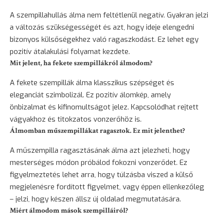
A szempillahullás álma nem feltétlenül negatív. Gyakran jelzi
a változás szükségességét és azt, hogy ideje elengedni
bizonyos külsőségekhez való ragaszkodást. Ez lehet egy
pozitív átalakulási folyamat kezdete.
Mit jelent, ha fekete szempillákról álmodom?
A fekete szempillák álma klasszikus szépséget és
eleganciát szimbolizál. Ez pozitív álomkép, amely
önbizalmat és kifinomultságot jelez. Kapcsolódhat rejtett
vágyakhoz és titokzatos vonzerőhöz is.
Álmomban műszempillákat ragasztok. Ez mit jelenthet?
A műszempilla ragasztásának álma azt jelezheti, hogy
mesterséges módon próbálod fokozni vonzerődet. Ez
figyelmeztetés lehet arra, hogy túlzásba viszed a külső
megjelenésre fordított figyelmet, vagy éppen ellenkezőleg
– jelzi, hogy készen állsz új oldalad megmutatására.
Miért álmodom mások szempilláiról?