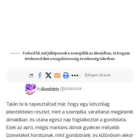
Fedezd fel, mit jelképeznek a szempillák az álmaidban, és hogyan
értelmezd őket a magabiztosság és nőiesség tükrében.
16 perc olvasás
By
Álomfejtés
2026.02.09.
Talán te is tapasztaltad már, hogy egy látszólag
jelentéktelen részlet, mint a szempilla, váratlanul megjelenik
álmaidban, és utána egész nap foglalkoztat a gondolata.
Ezek az apró, mégis markáns álmok gyakran mélyebb
üzeneteket hordoznak, mint gondolnánk, és különösen akkor