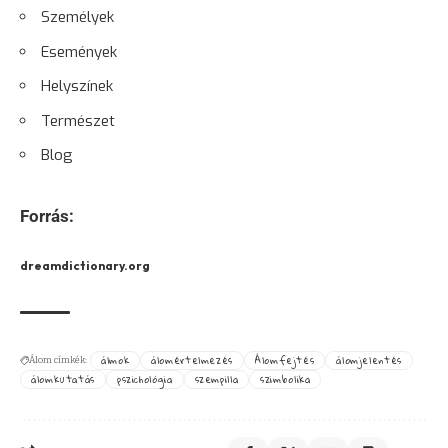
Személyek
Események
Helyszínek
Természet
Blog
Forrás:
dreamdictionary.org
álmok
álomértelmezés
Álomfejtés
álomjelentés
Álom címkék:
álomkutatás
pszichológia
szempilla
szimbolika