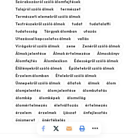
Szórakozásról szóló álomfejtések
Talajról szóló álmok
természet
Természeti elemekről szóló álmok
Testrészekről szóló álmok
tudat
tudatalatti
tudatosság
Tárgyak álomban
utazás
Utazással kapcsolatos álmok
vallás
Virágokról szóló álmok
zene
Zenéről szóló álmok
Álmok jelentése
Álmok értelmezése
Álmoskönyv
Álomfejtés
Álomlexikon
Édességről szóló álmok
Élőlényekről szóló álmok
Épületekről szóló álmok
Érzelem álomban
Ételekről szóló álmok
Ünnepekről szóló álmok
állatok
álmok
álom
álomjelentés
álom jelentése
álomkutatás
álomkép
álomképek
álomvilág
álomértelmezés
életváltozás
értelmezés
érzelem
érzelmek
íjászat
önfejlesztés
önismeret
önértékelés