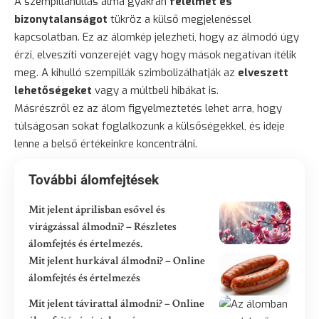
A szempillahullás álma gyakran
félelmet és
bizonytalanságot
tükröz a külső megjelenéssel
kapcsolatban. Ez az álomkép jelezheti, hogy az álmodó úgy
érzi, elveszíti vonzerejét vagy hogy mások negatívan ítélik
meg. A kihulló szempillák szimbolizálhatják az
elveszett
lehetőségeket
vagy a múltbeli hibákat is.
Másrészről ez az álom figyelmeztetés lehet arra, hogy
túlságosan sokat foglalkozunk a külsőségekkel, és ideje
lenne a belső értékeinkre koncentrálni.
További álomfejtések
Mit jelent áprilisban esővel és
virágzással álmodni? – Részletes
álomfejtés és értelmezés.
Mit jelent hurkával álmodni? – Online
álomfejtés és értelmezés
Mit jelent távirattal álmodni? – Online