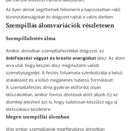
partnerünk elveszíti iránta érdeklődését.
Az ilyen álmok segíthetnek felismerni a kapcsolatban rejlő
bizonytalanságokat és dolgozni rajtuk a valós életben.
Szempillás álomvariációk részletesen
Szempillafestés álma
Amikor álmodban szempillafestékkel dolgozol, ez
önkifejezési vágyat és kreatív energiákat
jelez. Az álom
arra utal, hogy készen állsz megmutatni valódi
személyiségedet. A festés folyamata szimbolizálja a belső
átalakulást és a külső megjelenés tudatos formálását.
A szempillafestés álma gyakran előfordul olyan
időszakokban, amikor fontos döntések előtt állunk. Ez az
álomkép jelezheti azt is, hogy tudatosan készülsz egy új
életszakasz kezdetére.
Idegen szempillái álomban
Más ember szempilláinak megfigyelése álmodban