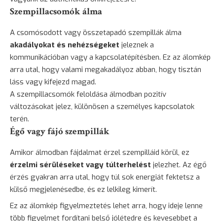
Szempillacsomók álma
A csomósodott vagy összetapadó szempillák álma
akadályokat és nehézségeket
jeleznek a
kommunikációban vagy a kapcsolatépítésben. Ez az álomkép
arra utal, hogy valami megakadályoz abban, hogy tisztán
láss vagy kifejezd magad.
A szempillacsomók feloldása álmodban pozitív
változásokat jelez, különösen a személyes kapcsolatok
terén.
Égő vagy fájó szempillák
Amikor álmodban fájdalmat érzel szempilláid körül, ez
érzelmi sérüléseket vagy túlterhelést
jelezhet. Az égő
érzés gyakran arra utal, hogy túl sok energiát fektetsz a
külső megjelenésedbe, és ez lelkileg kimerít.
Ez az álomkép figyelmeztetés lehet arra, hogy ideje lenne
több figyelmet fordítani belső jólétedre és kevesebbet a