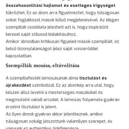
összehasonlítási hajlamot és esetleges irigységet
tükrözhet. Ez az álom arra figyelmeztet, hogy túlságosan
sokat foglalkozol mások külső megjelenésével. Az idegen
szempillák csodálata jelezheti azt is, hogy inspirációt
keresel saját stílusod kialakításához.
Amikor álmodban kritikusan figyeled mások szempilláit, ez
belső bizonytalanságot jelez saját vonzerőddel
kapcsolatban.
Szempillák mosása, eltávolítása
A szempillafesték lemosásának álma
tisztulást és
újrakezdést
szimbolizál. Ez az álomkép arra utal, hogy
készen állsz levetni a mesterséges maszkokat és
megmutatni valódi arcodat. A lemosás folyamata gyakran
érzelmi tisztulást is jelent.
Az ilyen álmok gyakran akkor jelentkeznek, amikor
túlságosan sokáig játszottunk valamilyen szerepet, és
vágyunk az authentikus önkifejezésre.