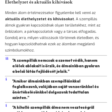
Élethelyzet és aktuális kihívások
Minden álom értelmezésekor figyelembe kell venni az
aktuális élethelyzetet és kihívásokat
. A szempillás
álmok gyakran kapcsolódnak olyan területekhez, mint az
önbizalom, a párkapcsolatok vagy a társas elfogadás.
Gondolj arra, milyen változások történnek életedben, és
hogyan kapcsolódhatnak ezek az álomban megjelenő
szimbólumokhoz.
"A szempillák nemcsak a szemet védik, hanem
a lélek ablakait is őrzik, és álmainkban gyakran
a belső látás fejlődését jelzik."
"Amikor álmainkban szempilláinkkal
foglalkozunk, valójában saját vonzerőnkkel és
önértékelésünkkel dolgozunk tudattalan
szinten."
"A kihulló szempillák álma nem veszteségről