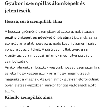
Gyakori szempillás álomképek és
jelentéseik
Hosszú, sűrű szempillák álma
A hosszú, gyönyörű szempillákról szóló álmok általában
pozitív önképet és növekvő önbizalmat
jeleznek. Ez az
álomkép arra utal, hogy az álmodó kezdi felismerni saját
vonzerejét és értékeit. A sűrű szempillák gyakran a
kreativitás és a művészi hajlamok megnyilvánulását is
szimbolizálják.
Amikor álmunkban büszkék vagyunk hosszú szempilláinkra,
ez jelzi, hogy készen állunk arra, hogy megmutassuk
magunkat a világnak. Az ilyen álmok gyakran előfordulnak
olyan életszakaszokban, amikor fontos változások előtt
állunk.
Kihulló szempillák álma