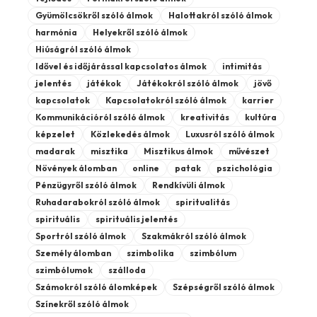
Gyümölcsökről szóló álmok
Halottakról szóló álmok
harmónia
Helyekről szóló álmok
Hiúságról szóló álmok
Idővel és időjárással kapcsolatos álmok
intimitás
jelentés
játékok
Játékokról szóló álmok
jövő
kapcsolatok
Kapcsolatokról szóló álmok
karrier
Kommunikációról szóló álmok
kreativitás
kultúra
képzelet
Közlekedés álmok
Luxusról szóló álmok
madarak
misztika
Misztikus álmok
művészet
Növények álomban
online
patak
pszichológia
Pénzügyről szóló álmok
Rendkívüli álmok
Ruhadarabokról szóló álmok
spiritualitás
spirituális
spirituális jelentés
Sportról szóló álmok
Szakmákról szóló álmok
Személy álomban
szimbolika
szimbólum
szimbólumok
szálloda
Számokról szóló álomképek
Szépségről szóló álmok
Színekről szóló álmok