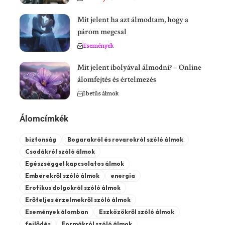
Mit jelent ha azt álmodtam, hogy a
párom megcsal
Események
Mit jelent ibolyával álmodni? – Online
álomfejtés és értelmezés
I betűs álmok
Álomcímkék
biztonság
Bogarakról és rovarokról szóló álmok
Csodákról szóló álmok
Egészséggel kapcsolatos álmok
Emberekről szóló álmok
energia
Erotikus dolgokról szóló álmok
Erőteljes érzelmekről szóló álmok
Események álomban
Eszközökről szóló álmok
fejlődés
Formákról szóló álmok