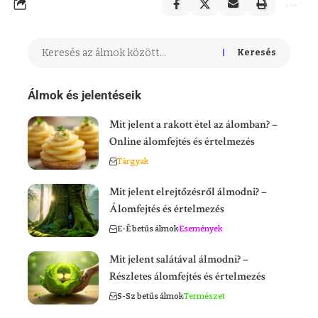
Keresés
Álmok és jelentéseik
Mit jelent a rakott étel az álomban? –
Online álomfejtés és értelmezés
Tárgyak
Mit jelent elrejtőzésről álmodni? –
Álomfejtés és értelmezés
E-É betűs álmok
Események
Mit jelent salátával álmodni? –
Részletes álomfejtés és értelmezés
S-Sz betűs álmok
Természet