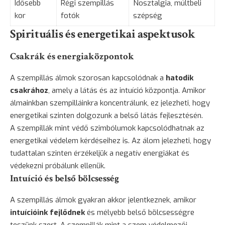
Idősebb
Régi szempillás
Nosztalgia, múltbeli
kor
fotók
szépség
Spirituális és energetikai aspektusok
Csakrák és energiaközpontok
A szempillás álmok szorosan kapcsolódnak a
hatodik
csakrához
, amely a látás és az intuíció központja. Amikor
álmainkban szempilláinkra koncentrálunk, ez jelezheti, hogy
energetikai szinten dolgozunk a belső látás fejlesztésén.
A szempillák mint védő szimbólumok kapcsolódhatnak az
energetikai védelem kérdéseihez is. Az álom jelezheti, hogy
tudattalan szinten érzékeljük a negatív energiákat és
védekezni próbálunk ellenük.
Intuíció és belső bölcsesség
A szempillás álmok gyakran akkor jelentkeznek, amikor
intuícióink fejlődnek
és mélyebb belső bölcsességre