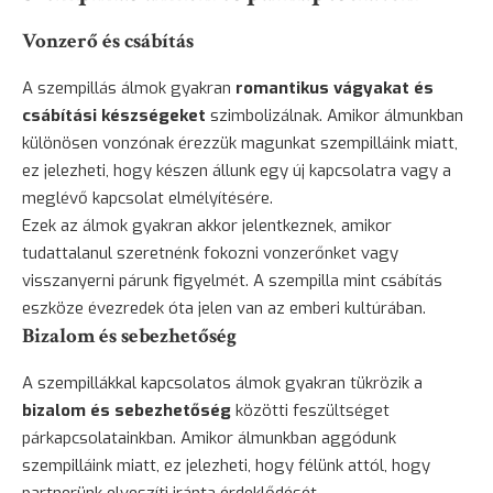
Vonzerő és csábítás
A szempillás álmok gyakran
romantikus vágyakat és
csábítási készségeket
szimbolizálnak. Amikor álmunkban
különösen vonzónak érezzük magunkat szempilláink miatt,
ez jelezheti, hogy készen állunk egy új kapcsolatra vagy a
meglévő kapcsolat elmélyítésére.
Ezek az álmok gyakran akkor jelentkeznek, amikor
tudattalanul szeretnénk fokozni vonzerőnket vagy
visszanyerni párunk figyelmét. A szempilla mint csábítás
eszköze évezredek óta jelen van az emberi kultúrában.
Bizalom és sebezhetőség
A szempillákkal kapcsolatos álmok gyakran tükrözik a
bizalom és sebezhetőség
közötti feszültséget
párkapcsolatainkban. Amikor álmunkban aggódunk
szempilláink miatt, ez jelezheti, hogy félünk attól, hogy