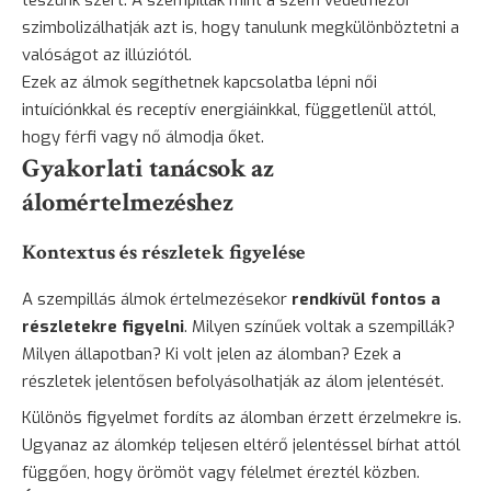
teszünk szert. A szempillák mint a szem védelmezői
szimbolizálhatják azt is, hogy tanulunk megkülönböztetni a
valóságot az illúziótól.
Ezek az álmok segíthetnek kapcsolatba lépni női
intuíciónkkal és receptív energiáinkkal, függetlenül attól,
hogy férfi vagy nő álmodja őket.
Gyakorlati tanácsok az
álomértelmezéshez
Kontextus és részletek figyelése
A szempillás álmok értelmezésekor
rendkívül fontos a
részletekre figyelni
. Milyen színűek voltak a szempillák?
Milyen állapotban? Ki volt jelen az álomban? Ezek a
részletek jelentősen befolyásolhatják az álom jelentését.
Különös figyelmet fordíts az álomban érzett érzelmekre is.
Ugyanaz az álomkép teljesen eltérő jelentéssel bírhat attól
függően, hogy örömöt vagy félelmet éreztél közben.