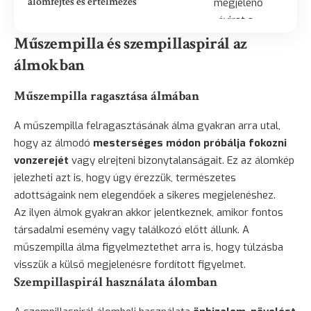
álomfejtés és értelmezés
Műszempilla és szempillaspirál az
álmokban
Műszempilla ragasztása álmában
A műszempilla felragasztásának álma gyakran arra utal,
hogy az álmodó
mesterséges módon próbálja fokozni
vonzerejét
vagy elrejteni bizonytalanságait. Ez az álomkép
jelezheti azt is, hogy úgy érezzük, természetes
adottságaink nem elegendőek a sikeres megjelenéshez.
Az ilyen álmok gyakran akkor jelentkeznek, amikor fontos
társadalmi esemény vagy találkozó előtt állunk. A
műszempilla álma figyelmeztethet arra is, hogy túlzásba
visszük a külső megjelenésre fordított figyelmet.
Szempillaspirál használata álomban