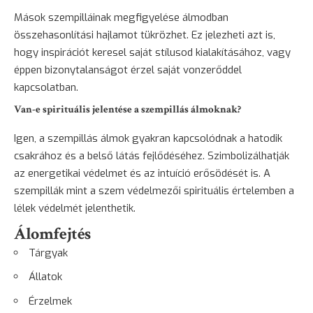
Mások szempilláinak megfigyelése álmodban
összehasonlítási hajlamot tükrözhet. Ez jelezheti azt is,
hogy inspirációt keresel saját stílusod kialakításához, vagy
éppen bizonytalanságot érzel saját vonzerőddel
kapcsolatban.
Van-e spirituális jelentése a szempillás álmoknak?
Igen, a szempillás álmok gyakran kapcsolódnak a hatodik
csakrához és a belső látás fejlődéséhez. Szimbolizálhatják
az energetikai védelmet és az intuíció erősödését is. A
szempillák mint a szem védelmezői spirituális értelemben a
lélek védelmét jelenthetik.
Álomfejtés
Tárgyak
Állatok
Érzelmek