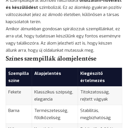
A szempillaspirál álombeli használata
önbizalom-növelést
és készülődést
szimbolizál. Ez az álomkép gyakran pozitív
változásokat jelez az álmodó életében, különösen a társas
kapcsolatok terén.
Amikor álmunkban gondosan spirálozzuk szempilláinkat, ez
arra utal, hogy tudatosan készülünk egy fontos eseményre
vagy találkozóra. Az álom jelezheti azt is, hogy készen
állunk arra, hogy új oldalunkat mutassuk meg.
Színes szempillák álomjelentése
Szempilla
Alapjelentés
Kiegészítő
színe
értelmezés
Fekete
Klasszikus szépség,
Titokzatosság,
elegancia
rejtett vágyak
Barna
Természetesség,
Stabilitás,
földközeliség
megbízhatóság