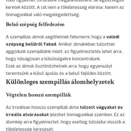
keretek között. A cél nem a tökéletesség elérése, hanem az
önmagunkkal való megelégedettség.
Belső szépség felfedezése
A szempillás álmok segíthetnek felismerni, hogy a
valódi
szépség belülről fakad
. Amikor álmainkban túlzottan
aggódunk szempilláink miatt, ez figyelmeztetés lehet arra,
hogy túlságosan a külsőségekre koncentrálunk.
Ezek az álmok ösztönözhetnek arra, hogy egyensúlyt
teremtsünk a külső ápolás és a belső fejlődés között.
Különleges szempillás álomhelyzetek
Végtelen hosszú szempillák
Az irreálisan hosszú szempillák álma
túlzott vágyakat és
irreális elvárásokat
jelezhet önmagunkkal szemben. Ez az
álomkép arra figyelmeztet, hogy esetleg túlzásba visszük a
tökéletesség keresését.