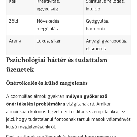
Kék
Kreativitás,
Spirituális fejlődés,
egyediség
intuíció
Zöld
Növekedés,
Gyógyulás,
megújulás
harmónia
Arany
Luxus, siker
Anyagi gyarapodás,
elismerés
Pszichológiai háttér és tudattalan
üzenetek
Önértékelés és külső megjelenés
A szempillás álmok gyakran
mélyen gyökerező
önértékelési problémákra
világítanak rá. Amikor
álmainkban különös figyelmet fordítunk szempilláinkra, ez
jelzi, hogy tudattalanul fontosnak tartjuk mások véleményét
külső megjelenésünkről.
Ezek az álmok segíthetnek felismerni, hogy mennyire