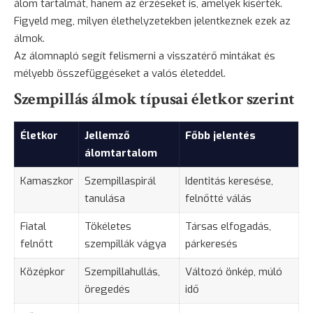
álom tartalmát, hanem az érzéseket is, amelyek kísérték.
Figyeld meg, milyen élethelyzetekben jelentkeznek ezek az
álmok.
Az álomnapló segít felismerni a visszatérő mintákat és
mélyebb összefüggéseket a valós életeddel.
Szempillás álmok típusai életkor szerint
Életkor
Jellemző
Főbb jelentés
álomtartalom
Kamaszkor
Szempillaspirál
Identitás keresése,
tanulása
felnőtté válás
Fiatal
Tökéletes
Társas elfogadás,
felnőtt
szempillák vágya
párkeresés
Középkor
Szempillahullás,
Változó önkép, múló
öregedés
idő