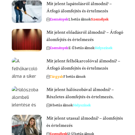
Mit jelent lapátolásról álmodni? –
Átfogó álomfejtés és értelmezés
Események
L betűs álmok
Személyek
Mit jelent előadásról álmodni? – Átfogó
álomfejtés és értelmezés
Események
E-É betűs álmok
Helyszínek
Mit jelent felhőkarcolóval álmodni? –
Átfogó álomfejtés és értelmezés
Tárgyak
F betűs álmok
Mit jelent hálószobával álmodni? –
Részletes álomfejtés és értelmezés.
H betűs álmok
Helyszínek
Mit jelent utassal álmodni? – álomfejtés
és értelmezés
Személyek
U-Ü betűs álmok