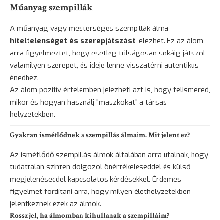
Műanyag szempillák
A műanyag vagy mesterséges szempillák álma
hiteltelenséget és szerepjátszást
jelezhet. Ez az álom
arra figyelmeztet, hogy esetleg túlságosan sokáig játszol
valamilyen szerepet, és ideje lenne visszatérni autentikus
énedhez.
Az álom pozitív értelemben jelezheti azt is, hogy felismered,
mikor és hogyan használj "maszkokat" a társas
helyzetekben.
Gyakran ismétlődnek a szempillás álmaim. Mit jelent ez?
Az ismétlődő szempillás álmok általában arra utalnak, hogy
tudattalan szinten dolgozol önértékeléseddel és külső
megjelenéseddel kapcsolatos kérdésekkel. Érdemes
figyelmet fordítani arra, hogy milyen élethelyzetekben
jelentkeznek ezek az álmok.
Rossz jel, ha álmomban kihullanak a szempilláim?