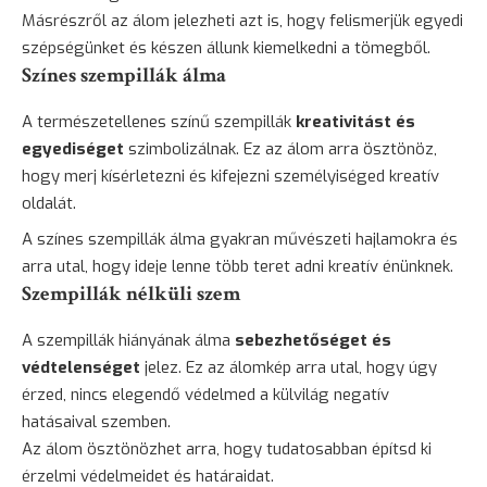
Másrészről az álom jelezheti azt is, hogy felismerjük egyedi
szépségünket és készen állunk kiemelkedni a tömegből.
Színes szempillák álma
A természetellenes színű szempillák
kreativitást és
egyediséget
szimbolizálnak. Ez az álom arra ösztönöz,
hogy merj kísérletezni és kifejezni személyiséged kreatív
oldalát.
A színes szempillák álma gyakran művészeti hajlamokra és
arra utal, hogy ideje lenne több teret adni kreatív énünknek.
Szempillák nélküli szem
A szempillák hiányának álma
sebezhetőséget és
védtelenséget
jelez. Ez az álomkép arra utal, hogy úgy
érzed, nincs elegendő védelmed a külvilág negatív
hatásaival szemben.
Az álom ösztönözhet arra, hogy tudatosabban építsd ki
érzelmi védelmeidet és határaidat.