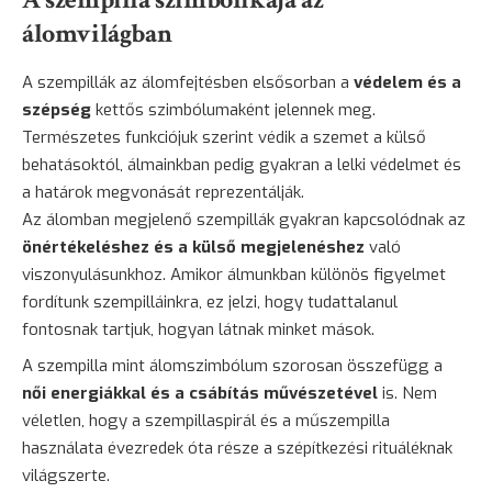
álomvilágban
A szempillák az álomfejtésben elsősorban a
védelem és a
szépség
kettős szimbólumaként jelennek meg.
Természetes funkciójuk szerint védik a szemet a külső
behatásoktól, álmainkban pedig gyakran a lelki védelmet és
a határok megvonását reprezentálják.
Az álomban megjelenő szempillák gyakran kapcsolódnak az
önértékeléshez és a külső megjelenéshez
való
viszonyulásunkhoz. Amikor álmunkban különös figyelmet
fordítunk szempilláinkra, ez jelzi, hogy tudattalanul
fontosnak tartjuk, hogyan látnak minket mások.
A szempilla mint álomszimbólum szorosan összefügg a
női energiákkal és a csábítás művészetével
is. Nem
véletlen, hogy a szempillaspirál és a műszempilla
használata évezredek óta része a szépítkezési rituáléknak
világszerte.