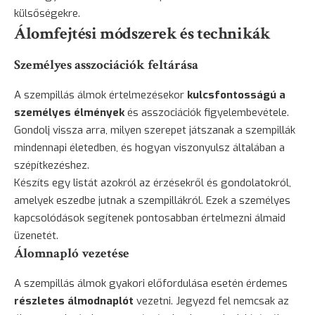
külsőségekre.
Álomfejtési módszerek és technikák
Személyes asszociációk feltárása
A szempillás álmok értelmezésekor
kulcsfontosságú a
személyes élmények
és asszociációk figyelembevétele.
Gondolj vissza arra, milyen szerepet játszanak a szempillák
mindennapi életedben, és hogyan viszonyulsz általában a
szépítkezéshez.
Készíts egy listát azokról az érzésekről és gondolatokról,
amelyek eszedbe jutnak a szempillákról. Ezek a személyes
kapcsolódások segítenek pontosabban értelmezni álmaid
üzenetét.
Álomnapló vezetése
A szempillás álmok gyakori előfordulása esetén érdemes
részletes álmodnaplót
vezetni. Jegyezd fel nemcsak az