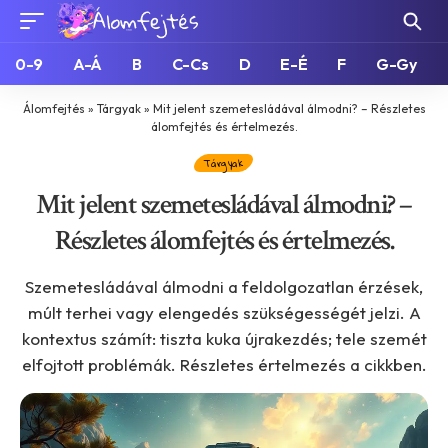
0-9
A-Á
B
C-Cs
D
E-É
F
G-Gy
Álomfejtés
»
Tárgyak
»
Mit jelent szemetesládával álmodni? – Részletes
álomfejtés és értelmezés.
Tárgyak
Mit jelent szemetesládával álmodni? –
Részletes álomfejtés és értelmezés.
Szemetesládával álmodni a feldolgozatlan érzések,
múlt terhei vagy elengedés szükségességét jelzi. A
kontextus számít: tiszta kuka újrakezdés; tele szemét
elfojtott problémák. Részletes értelmezés a cikkben.