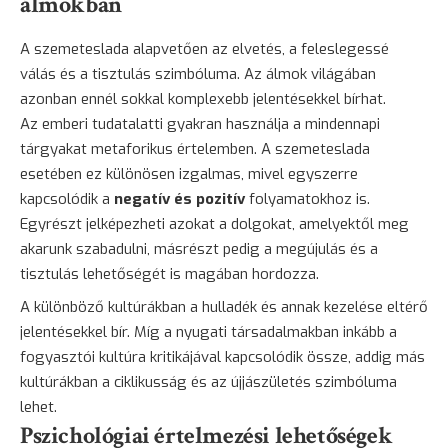
álmokban
A szemeteslada alapvetően az elvetés, a feleslegessé
válás és a tisztulás szimbóluma. Az álmok világában
azonban ennél sokkal komplexebb jelentésekkel bírhat.
Az emberi tudatalatti gyakran használja a mindennapi
tárgyakat metaforikus értelemben. A szemeteslada
esetében ez különösen izgalmas, mivel egyszerre
kapcsolódik a
negatív és pozitív
folyamatokhoz is.
Egyrészt jelképezheti azokat a dolgokat, amelyektől meg
akarunk szabadulni, másrészt pedig a megújulás és a
tisztulás lehetőségét is magában hordozza.
A különböző kultúrákban a hulladék és annak kezelése eltérő
jelentésekkel bír. Míg a nyugati társadalmakban inkább a
fogyasztói kultúra kritikájával kapcsolódik össze, addig más
kultúrákban a ciklikusság és az újjászületés szimbóluma
lehet.
Pszichológiai értelmezési lehetőségek