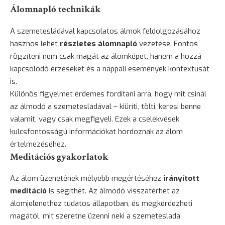
Álomnapló technikák
A szemetesládával kapcsolatos álmok feldolgozásához
hasznos lehet
részletes álomnapló
vezetése. Fontos
rögzíteni nem csak magát az álomképet, hanem a hozzá
kapcsolódó érzéseket és a nappali események kontextusát
is.
Különös figyelmet érdemes fordítani arra, hogy mit csinál
az álmodó a szemetesládával – kiüríti, tölti, keresi benne
valamit, vagy csak megfigyeli. Ezek a cselekvések
kulcsfontosságú információkat hordoznak az álom
értelmezéséhez.
Meditációs gyakorlatok
Az álom üzenetének mélyebb megértéséhez
irányított
meditáció
is segíthet. Az álmodó visszatérhet az
álomjelenethez tudatos állapotban, és megkérdezheti
magától, mit szeretne üzenni neki a szemeteslada