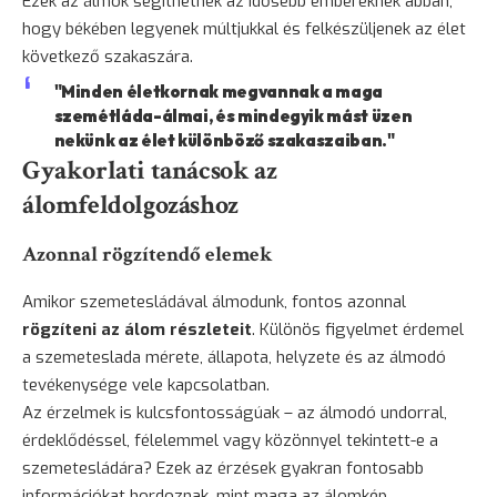
Ezek az álmok segíthetnek az idősebb embereknek abban,
hogy békében legyenek múltjukkal és felkészüljenek az élet
következő szakaszára.
"Minden életkornak megvannak a maga
szemétláda-álmai, és mindegyik mást üzen
nekünk az élet különböző szakaszaiban."
Gyakorlati tanácsok az
álomfeldolgozáshoz
Azonnal rögzítendő elemek
Amikor szemetesládával álmodunk, fontos azonnal
rögzíteni az álom részleteit
. Különös figyelmet érdemel
a szemeteslada mérete, állapota, helyzete és az álmodó
tevékenysége vele kapcsolatban.
Az érzelmek is kulcsfontosságúak – az álmodó undorral,
érdeklődéssel, félelemmel vagy közönnyel tekintett-e a
szemetesládára? Ezek az érzések gyakran fontosabb
információkat hordoznak, mint maga az álomkép.