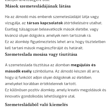
Mások szemetesládájának látása
Ha az álmodó más emberek szemetesládáját látja vagy
vizsgálja, az
társas kapcsolatok
átértékelésére utalhat.
Esetleg túlságosan beleavatkozik mások életébe, vagy
kíváncsi olyan dolgokra, amelyek nem tartoznak rá.
Ez az álomkép figyelmeztetés lehet arra, hogy tiszteletben
kell tartani mások magánszféráját és határait.
Szemeteslada mosása vagy tisztítása
A szemeteslada tisztítása az álomban
megújulás és
második esély
szimbóluma. Az álmodó készen áll arra,
hogy új funkciót adjon olyan dolgoknak az életében,
amelyeket korábban értéktelennek tartott.
Ez különösen pozitív álomkép, amely kreatív megoldások és
innovatív gondolkodás lehetőségére utal.
Szemetesládából való kiemelés