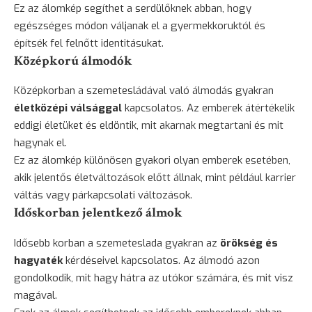
Ez az álomkép segíthet a serdülőknek abban, hogy
egészséges módon váljanak el a gyermekkoruktól és
építsék fel felnőtt identitásukat.
Középkorú álmodók
Középkorban a szemetesládával való álmodás gyakran
életközépi válsággal
kapcsolatos. Az emberek átértékelik
eddigi életüket és eldöntik, mit akarnak megtartani és mit
hagynak el.
Ez az álomkép különösen gyakori olyan emberek esetében,
akik jelentős életváltozások előtt állnak, mint például karrier
váltás vagy párkapcsolati változások.
Időskorban jelentkező álmok
Idősebb korban a szemeteslada gyakran az
örökség és
hagyaték
kérdéseivel kapcsolatos. Az álmodó azon
gondolkodik, mit hagy hátra az utókor számára, és mit visz
magával.