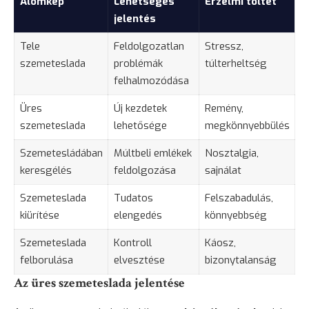
Álomkép
Lehetséges
Érzelmi töltet
jelentés
Tele
Feldolgozatlan
Stressz,
szemeteslada
problémák
túlterheltség
felhalmozódása
Üres
Új kezdetek
Remény,
szemeteslada
lehetősége
megkönnyebbülés
Szemetesládában
Múltbeli emlékek
Nosztalgia,
keresgélés
feldolgozása
sajnálat
Szemeteslada
Tudatos
Felszabadulás,
kiürítése
elengedés
könnyebbség
Szemeteslada
Kontroll
Káosz,
felborulása
elvesztése
bizonytalanság
Az üres szemeteslada jelentése