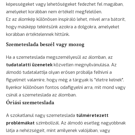
képességeket vagy lehetőségeket fedezhet fel magában,
amelyeket korábban nem értékelt megfelelően.
Ez az álomkép különösen inspiráló lehet, mivel arra bátorít,
hogy másképp tekintsünk azokra a dolgokra, amelyeket
korábban értéktelennek hittünk.
Szemeteslada beszél vagy mozog
Ha a szemeteslada megszemélyesül az álomban, az
tudatalatti üzenetek
közvetlen megnyilvánulása. Az
álmodó tudatalattija olyan erősen próbálja felhívni a
figyelmét valamire, hogy még a tárgyak is "életre kelnek".
Ilyenkor különösen fontos odafigyelni arra, mit mond vagy
csinál a szemeteslada az álomban.
Óriási szemeteslada
A szokatlanul nagy szemeteslada
túlméretezett
problémákat
szimbolizál. Az álmodó esetleg nagyobbnak
látja a nehézségeit, mint amilyenek valójában, vagy