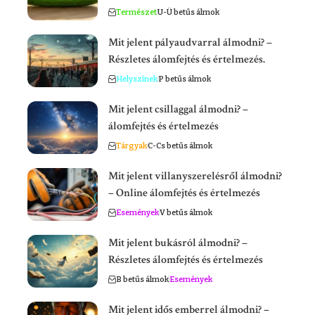
Természet
U-Ü betűs álmok
Mit jelent pályaudvarral álmodni? –
Részletes álomfejtés és értelmezés.
Helyszínek
P betűs álmok
Mit jelent csillaggal álmodni? –
álomfejtés és értelmezés
Tárgyak
C-Cs betűs álmok
Mit jelent villanyszerelésről álmodni?
– Online álomfejtés és értelmezés
Események
V betűs álmok
Mit jelent bukásról álmodni? –
Részletes álomfejtés és értelmezés
B betűs álmok
Események
Mit jelent idős emberrel álmodni? –