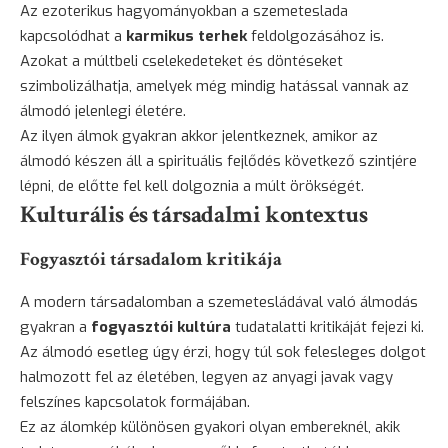
Az ezoterikus hagyományokban a szemeteslada
kapcsolódhat a
karmikus terhek
feldolgozásához is.
Azokat a múltbeli cselekedeteket és döntéseket
szimbolizálhatja, amelyek még mindig hatással vannak az
álmodó jelenlegi életére.
Az ilyen álmok gyakran akkor jelentkeznek, amikor az
álmodó készen áll a spirituális fejlődés következő szintjére
lépni, de előtte fel kell dolgoznia a múlt örökségét.
Kulturális és társadalmi kontextus
Fogyasztói társadalom kritikája
A modern társadalomban a szemetesládával való álmodás
gyakran a
fogyasztói kultúra
tudatalatti kritikáját fejezi ki.
Az álmodó esetleg úgy érzi, hogy túl sok felesleges dolgot
halmozott fel az életében, legyen az anyagi javak vagy
felszínes kapcsolatok formájában.
Ez az álomkép különösen gyakori olyan embereknél, akik