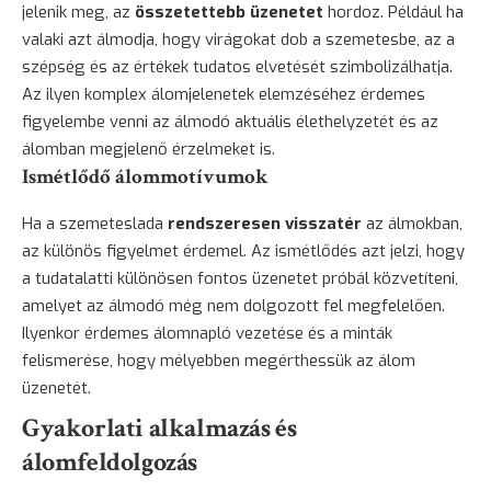
jelenik meg, az
összetettebb üzenetet
hordoz. Például ha
valaki azt álmodja, hogy virágokat dob a szemetesbe, az a
szépség és az értékek tudatos elvetését szimbolizálhatja.
Az ilyen komplex álomjelenetek elemzéséhez érdemes
figyelembe venni az álmodó aktuális élethelyzetét és az
álomban megjelenő érzelmeket is.
Ismétlődő álommotívumok
Ha a szemeteslada
rendszeresen visszatér
az álmokban,
az különös figyelmet érdemel. Az ismétlődés azt jelzi, hogy
a tudatalatti különösen fontos üzenetet próbál közvetíteni,
amelyet az álmodó még nem dolgozott fel megfelelően.
Ilyenkor érdemes álomnapló vezetése és a minták
felismerése, hogy mélyebben megérthessük az álom
üzenetét.
Gyakorlati alkalmazás és
álomfeldolgozás