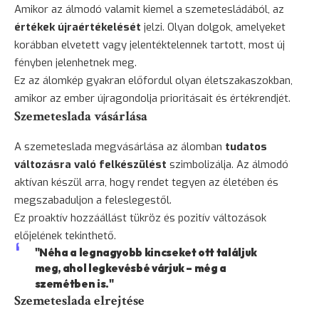
Amikor az álmodó valamit kiemel a szemetesládából, az
értékek újraértékelését
jelzi. Olyan dolgok, amelyeket
korábban elvetett vagy jelentéktelennek tartott, most új
fényben jelenhetnek meg.
Ez az álomkép gyakran előfordul olyan életszakaszokban,
amikor az ember újragondolja prioritásait és értékrendjét.
Szemeteslada vásárlása
A szemeteslada megvásárlása az álomban
tudatos
változásra való felkészülést
szimbolizálja. Az álmodó
aktívan készül arra, hogy rendet tegyen az életében és
megszabaduljon a feleslegestől.
Ez proaktív hozzáállást tükröz és pozitív változások
előjelének tekinthető.
"Néha a legnagyobb kincseket ott találjuk
meg, ahol legkevésbé várjuk – még a
szemétben is."
Szemeteslada elrejtése