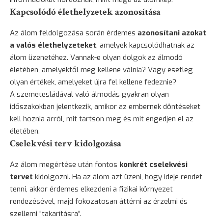
Kapcsolódó élethelyzetek azonosítása
Az álom feldolgozása során érdemes
azonosítani azokat
a valós élethelyzeteket
, amelyek kapcsolódhatnak az
álom üzenetéhez. Vannak-e olyan dolgok az álmodó
életében, amelyektől meg kellene válnia? Vagy esetleg
olyan értékek, amelyeket újra fel kellene fedeznie?
A szemetesládával való álmodás gyakran olyan
időszakokban jelentkezik, amikor az embernek döntéseket
kell hoznia arról, mit tartson meg és mit engedjen el az
életében.
Cselekvési terv kidolgozása
Az álom megértése után fontos
konkrét cselekvési
tervet
kidolgozni. Ha az álom azt üzeni, hogy ideje rendet
tenni, akkor érdemes elkezdeni a fizikai környezet
rendezésével, majd fokozatosan áttérni az érzelmi és
szellemi "takarításra".