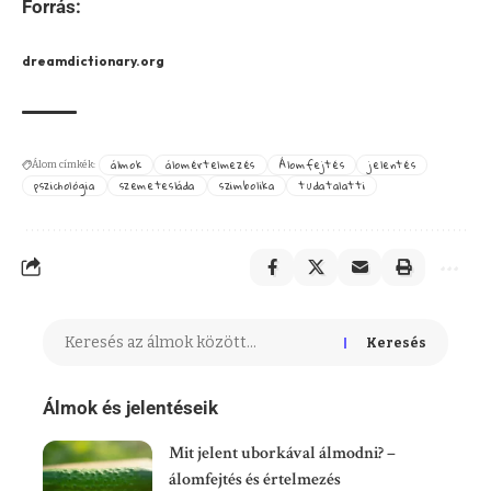
Forrás:
dreamdictionary.org
álmok
álomértelmezés
Álomfejtés
jelentés
Álom címkék:
pszichológia
szemetesláda
szimbolika
tudatalatti
Keresés
Álmok és jelentéseik
Mit jelent uborkával álmodni? –
álomfejtés és értelmezés