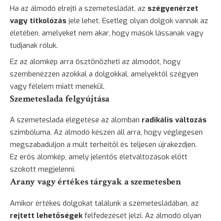
Ha az álmodó elrejti a szemetesládát, az
szégyenérzet
vagy titkolózás
jele lehet. Esetleg olyan dolgok vannak az
életében, amelyeket nem akar, hogy mások lássanak vagy
tudjanak róluk.
Ez az álomkép arra ösztönözheti az álmodót, hogy
szembenézzen azokkal a dolgokkal, amelyektől szégyen
vagy félelem miatt menekül.
Szemeteslada felgyújtása
A szemeteslada elégetése az álomban
radikális változás
szimbóluma. Az álmodó készen áll arra, hogy véglegesen
megszabaduljon a múlt terheitől és teljesen újrakezdjen.
Ez erős álomkép, amely jelentős életváltozások előtt
szokott megjelenni.
Arany vagy értékes tárgyak a szemetesben
Amikor értékes dolgokat találunk a szemetesládában, az
rejtett lehetőségek
felfedezését jelzi. Az álmodó olyan