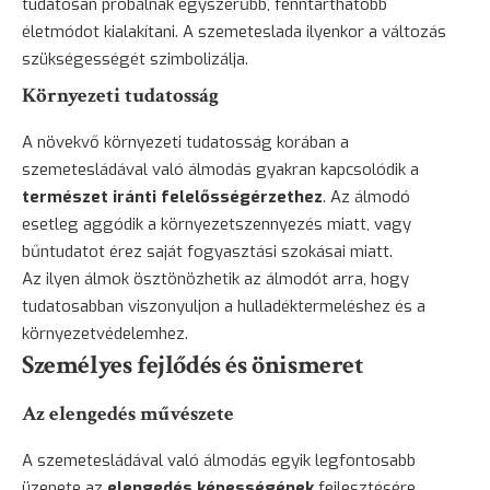
tudatosan próbálnak egyszerűbb, fenntarthatóbb
életmódot kialakítani. A szemeteslada ilyenkor a változás
szükségességét szimbolizálja.
Környezeti tudatosság
A növekvő környezeti tudatosság korában a
szemetesládával való álmodás gyakran kapcsolódik a
természet iránti felelősségérzethez
. Az álmodó
esetleg aggódik a környezetszennyezés miatt, vagy
bűntudatot érez saját fogyasztási szokásai miatt.
Az ilyen álmok ösztönözhetik az álmodót arra, hogy
tudatosabban viszonyuljon a hulladéktermeléshez és a
környezetvédelemhez.
Személyes fejlődés és önismeret
Az elengedés művészete
A szemetesládával való álmodás egyik legfontosabb
üzenete az
elengedés képességének
fejlesztésére