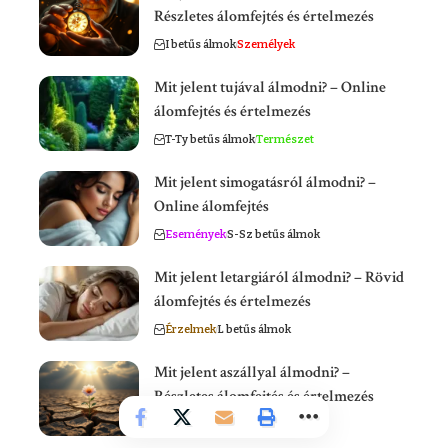
Részletes álomfejtés és értelmezés
I betűs álmok
Személyek
Mit jelent tujával álmodni? – Online
álomfejtés és értelmezés
T-Ty betűs álmok
Természet
Mit jelent simogatásról álmodni? –
Online álomfejtés
Események
S-Sz betűs álmok
Mit jelent letargiáról álmodni? – Rövid
álomfejtés és értelmezés
Érzelmek
L betűs álmok
Mit jelent aszállyal álmodni? –
Részletes álomfejtés és értelmezés
A-Á betűs álmok
Események