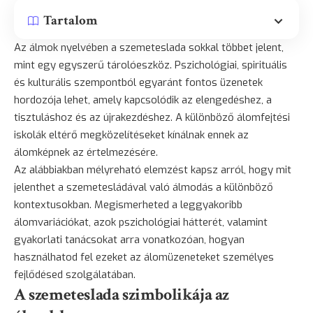
Tartalom
Az álmok nyelvében a szemeteslada sokkal többet jelent,
mint egy egyszerű tárolóeszköz. Pszichológiai, spirituális
és kulturális szempontból egyaránt fontos üzenetek
hordozója lehet, amely kapcsolódik az elengedéshez, a
tisztuláshoz és az újrakezdéshez. A különböző álomfejtési
iskolák eltérő megközelítéseket kínálnak ennek az
álomképnek az értelmezésére.
Az alábbiakban mélyreható elemzést kapsz arról, hogy mit
jelenthet a szemetesládával való álmodás a különböző
kontextusokban. Megismerheted a leggyakoribb
álomvariációkat, azok pszichológiai hátterét, valamint
gyakorlati tanácsokat arra vonatkozóan, hogyan
használhatod fel ezeket az álomüzeneteket személyes
fejlődésed szolgálatában.
A szemeteslada szimbolikája az