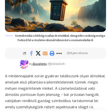
Szembesülni a feldolgozatlan érzésekkel, elengedés szükségessége.
Fedezd fel a részletes álomértelmezést a szemetesládáról.
18 perc olvasás
By
Álomfejtés
2026.02.09.
A mindennapjaink során gyakran találkozunk olyan álmokkal,
amelyek első pillantásra jelentéktelennek tűnnek, mégis
mélyen megérintenek minket. A szemetesládával való
álmodás pontosan ilyen jelenség – bár prózaian hangzik,
valójában rendkívül gazdag szimbolikus tartalommal bír,
amely személyiségünk rejtett aspektusaira világít rá.