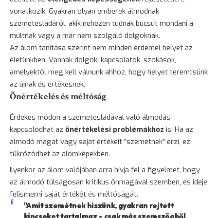
vonatkozik. Gyakran olyan emberek álmodnak
szemetesládáról, akik nehezen tudnak búcsút mondani a
múltnak vagy a már nem szolgáló dolgoknak.
Az álom tanítása szerint nem minden érdemel helyet az
életünkben. Vannak dolgok, kapcsolatok, szokások,
amelyektől meg kell válnunk ahhoz, hogy helyet teremtsünk
az újnak és értékesnek.
Önértékelés és méltóság
Érdekes módon a szemetesládával való álmodás
kapcsolódhat az
önértékelési problémákhoz
is. Ha az
álmodó magát vagy saját értékeit "szemétnek" érzi, ez
tükröződhet az álomképekben.
Ilyenkor az álom valójában arra hívja fel a figyelmet, hogy
az álmodó túlságosan kritikus önmagával szemben, és ideje
felismerni saját értékét és méltóságát.
"Amit szemétnek hiszünk, gyakran rejtett
kincseket tartalmaz – csak más szemszögből