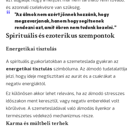
azt sugallja, hogy a helyzet már nem tartható fenn tovább,
és azonnali cselekvésre van szükség.
"Az álmok nem azért jönnek hozzánk, hogy
megzavarjanak, hanem hogy segítsenek
rendezni azt, amit ébren nem tudunk kezelni."
Spirituális és ezoterikus szempontok
Energetikai tisztulás
A spirituális gyakorlatokban a szemeteslada gyakran az
energetikai tisztulás
szimbóluma. Az álmodó tudatalattija
jelzi, hogy ideje megtisztítani az aurát és a csakrákat a
negatív energiáktól.
Ez különösen akkor lehet releváns, ha az álmodó stresszes
időszakon ment keresztül, vagy negatív emberekkel volt
körülvéve. A szemetesládával való álmodás ilyenkor a
természetes védekező mechanizmus része.
Karma és múltbeli terhek