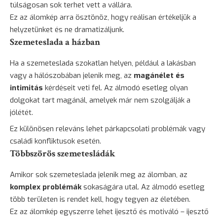
túlságosan sok terhet vett a vállára.
Ez az álomkép arra ösztönöz, hogy reálisan értékeljük a
helyzetünket és ne dramatizáljunk.
Szemeteslada a házban
Ha a szemeteslada szokatlan helyen, például a lakásban
vagy a hálószobában jelenik meg, az
magánélet és
intimitás
kérdéseit veti fel. Az álmodó esetleg olyan
dolgokat tart magánál, amelyek már nem szolgálják a
jólétét.
Ez különösen releváns lehet párkapcsolati problémák vagy
családi konfliktusok esetén.
Többszörös szemetesládák
Amikor sok szemeteslada jelenik meg az álomban, az
komplex problémák
sokaságára utal. Az álmodó esetleg
több területen is rendet kell, hogy tegyen az életében.
Ez az álomkép egyszerre lehet ijesztő és motiváló – ijesztő