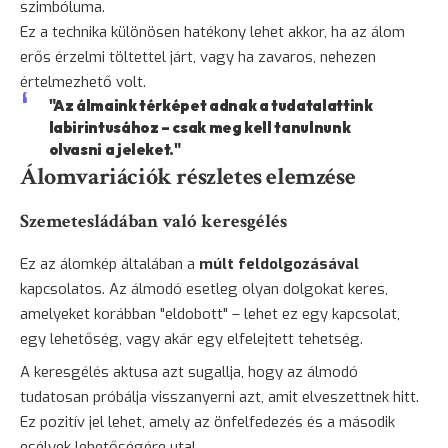
szimbóluma.
Ez a technika különösen hatékony lehet akkor, ha az álom
erős érzelmi töltettel járt, vagy ha zavaros, nehezen
értelmezhető volt.
"Az álmaink térképet adnak a tudatalattink
labirintusához – csak meg kell tanulnunk
olvasni a jeleket."
Álomvariációk részletes elemzése
Szemetesládában való keresgélés
Ez az álomkép általában a
múlt feldolgozásával
kapcsolatos. Az álmodó esetleg olyan dolgokat keres,
amelyeket korábban "eldobott" – lehet ez egy kapcsolat,
egy lehetőség, vagy akár egy elfelejtett tehetség.
A keresgélés aktusa azt sugallja, hogy az álmodó
tudatosan próbálja visszanyerni azt, amit elveszettnek hitt.
Ez pozitív jel lehet, amely az önfelfedezés és a második
esélyek lehetőségére utal.