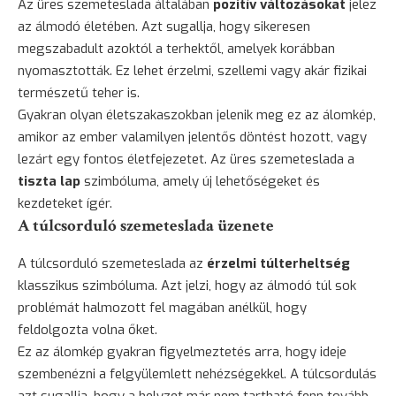
Az üres szemeteslada általában
pozitív változásokat
jelez
az álmodó életében. Azt sugallja, hogy sikeresen
megszabadult azoktól a terhektől, amelyek korábban
nyomasztották. Ez lehet érzelmi, szellemi vagy akár fizikai
természetű teher is.
Gyakran olyan életszakaszokban jelenik meg ez az álomkép,
amikor az ember valamilyen jelentős döntést hozott, vagy
lezárt egy fontos életfejezetet. Az üres szemeteslada a
tiszta lap
szimbóluma, amely új lehetőségeket és
kezdeteket ígér.
A túlcsorduló szemeteslada üzenete
A túlcsorduló szemeteslada az
érzelmi túlterheltség
klasszikus szimbóluma. Azt jelzi, hogy az álmodó túl sok
problémát halmozott fel magában anélkül, hogy
feldolgozta volna őket.
Ez az álomkép gyakran figyelmeztetés arra, hogy ideje
szembenézni a felgyülemlett nehézségekkel. A túlcsordulás