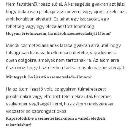
Nem feltétlenül rossz előjel. A keresgélés gyakran azt jelzi,
hogy tudatosan próbálja visszanyerni vagy újraértékelni azt,
amit korábban elvetett. Ez lehet egy kapcsolat, egy
tehetség vagy egy elszalasztott lehetőség.
Hogyan értelmezzem, ha mások szemetesládáját látom?
Mások szemetesládájának látása gyakran arra utal, hogy
túlságosan beleavatkozik mások életébe, vagy kíváncsi
olyan dolgokra, amelyek nem tartoznak rá. Az álom arra
ösztönöz, hogy tiszteletben tartsa mások magánszféráját.
Mit tegyek, ha ijesztő a szemeteslada-álmom?
Ha az álom ijesztő volt, az gyakran túlméretezett
problémákra vagy elfojtott félelmekre utal. Érdemes
szakember segítségét kérni, ha az álom rendszeresen
visszatér és szorongást okoz.
Kapcsolódik-e a szemeteslada-álom a valódi életbeli
takarításhoz?