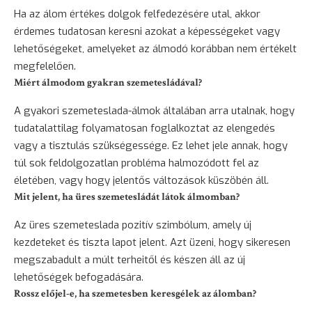
Ha az álom értékes dolgok felfedezésére utal, akkor
érdemes tudatosan keresni azokat a képességeket vagy
lehetőségeket, amelyeket az álmodó korábban nem értékelt
megfelelően.
Miért álmodom gyakran szemetesládával?
A gyakori szemeteslada-álmok általában arra utalnak, hogy
tudatalattilag folyamatosan foglalkoztat az elengedés
vagy a tisztulás szükségessége. Ez lehet jele annak, hogy
túl sok feldolgozatlan probléma halmozódott fel az
életében, vagy hogy jelentős változások küszöbén áll.
Mit jelent, ha üres szemetesládát látok álmomban?
Az üres szemeteslada pozitív szimbólum, amely új
kezdeteket és tiszta lapot jelent. Azt üzeni, hogy sikeresen
megszabadult a múlt terheitől és készen áll az új
lehetőségek befogadására.
Rossz előjel-e, ha szemetesben keresgélek az álomban?