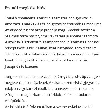
Freudi megközelítés
Freud álomelmélte szerint a szemeteslada gyakran a
elfojtott emlékek
és feldolgozatlan traumák szimbóluma.
Az álmodó tudatalattija próbálja meg "kidobni" azokat a
pszichés tartalmakat, amelyek terhet jelentenek számára.
A szexuális szimbolika szempontjából a szemeteslada női
princípiumot is képviselhet, mint befogadó, tároló tér. Ez
különösen akkor lehet releváns, ha az álomban valamilyen
tevékenység zajlik a szemetesládával kapcsolatban.
Jungi értelmezés
Jung szerint a szemeteslada az
árnyék-archetípus
egyik
megjelenési formája lehet. Azokat a személyiségjegyeket,
tulajdonságokat szimbolizálja, amelyeket nem akarunk
elfogadni magunkban, ezért "kidobjuk" őket a tudatos
énképünkből.
Az individuáció folyamatában a szemetesládával való