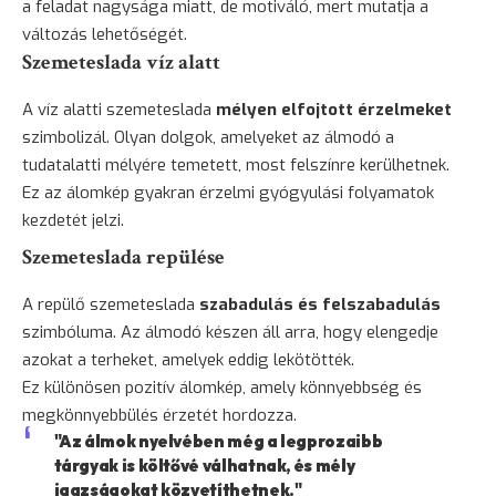
a feladat nagysága miatt, de motiváló, mert mutatja a
változás lehetőségét.
Szemeteslada víz alatt
A víz alatti szemeteslada
mélyen elfojtott érzelmeket
szimbolizál. Olyan dolgok, amelyeket az álmodó a
tudatalatti mélyére temetett, most felszínre kerülhetnek.
Ez az álomkép gyakran érzelmi gyógyulási folyamatok
kezdetét jelzi.
Szemeteslada repülése
A repülő szemeteslada
szabadulás és felszabadulás
szimbóluma. Az álmodó készen áll arra, hogy elengedje
azokat a terheket, amelyek eddig lekötötték.
Ez különösen pozitív álomkép, amely könnyebbség és
megkönnyebbülés érzetét hordozza.
"Az álmok nyelvében még a legprozaibb
tárgyak is költővé válhatnak, és mély
igazságokat közvetíthetnek."