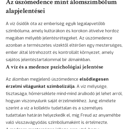
Az úszómedence mint álomszimbólum
alapjelentései
A víz ősidők óta az emberiség egyik legalapvetőbb
szimbóluma, amely kultúrákon és korokon átívelve hordoz
magában mélyebb jelentésrétegeket. Az úszómedence
azonban a természetes vizektől eltérően egy mesterséges,
ember által létrehozott és kontrollált környezet, amely
sajátos jelentéstartalommal bír álmainkban.
A víz és a medence pszichológiai jelentése
Az álomban megjelenő úszómedence
elsődlegesen
érzelmi világunkat szimbolizálja
. A víz mélysége,
tisztasága, hőmérséklete mind-mind árulkodó jel lehet arról,
hogyan viszonyulunk saját érzelmeinkhez. Jung elmélete
szerint a víz a kollektív tudattalan és a személyes
tudattalan határán helyezkedik el, míg Freud az anyaméhbe
való visszavágyódás szimbólumaként is értelmezte.