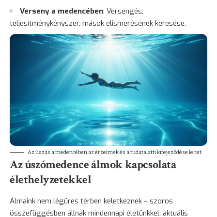
Verseny a medencében
: Versengés,
teljesítménykényszer, mások elismerésének keresése.
Az úszás a medencében az érzelmek és a tudatalatti kifejeződése lehet.
Az úszómedence álmok kapcsolata
élethelyzetekkel
Álmaink nem légüres térben keletkeznek – szoros
összefüggésben állnak mindennapi életünkkel, aktuális