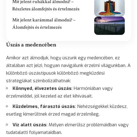
Mit jelent ruhákkal álmodni? –
Részletes álomfejtés és értelmezés
Mit jelent karámmal álmodni? –
Álomfejtés és értelmezés
Úszás a medencében
Amikor azt álmodjuk, hogy úszunk egy medencében, ez
általában azt jelzi, hogyan navigálunk érzelmi világunkban. A
különböző úszástípusok különböző megküzdési
stratégiákat szimbolizálhatnak:
Könnyed, élvezetes úszás
: Harmóniában vagy
érzelmeiddel, jól kezeled az élet kihívásait.
Küzdelmes, fárasztó úszás
: Nehézségekkel küzdesz,
esetleg kimerültnek érzed magad érzelmileg.
Víz alatt úszás
: Mélyen elmerülsz problémáidban vagy
tudatalatti folyamataidban.