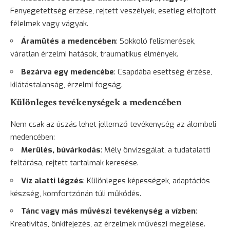
Fenyegetettség érzése, rejtett veszélyek, esetleg elfojtott
félelmek vagy vágyak.
Áramütés a medencében
: Sokkoló felismerések,
váratlan érzelmi hatások, traumatikus élmények.
Bezárva egy medencébe
: Csapdába esettség érzése,
kilátástalanság, érzelmi fogság.
Különleges tevékenységek a medencében
Nem csak az úszás lehet jellemző tevékenység az álombeli
medencében:
Merülés, búvárkodás
: Mély önvizsgálat, a tudatalatti
feltárása, rejtett tartalmak keresése.
Víz alatti légzés
: Különleges képességek, adaptációs
készség, komfortzónán túli működés.
Tánc
vagy más művészi tevékenység a vízben
:
Kreativitás, önkifejezés, az érzelmek művészi megélése.