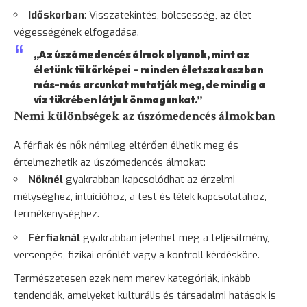
Időskorban
: Visszatekintés,
bölcsesség
, az élet
végességének elfogadása.
„Az úszómedencés álmok olyanok, mint az
életünk tükörképei – minden életszakaszban
más-más arcunkat mutatják meg, de mindig a
víz tükrében látjuk önmagunkat.”
Nemi különbségek az úszómedencés álmokban
A férfiak és nők némileg eltérően élhetik meg és
értelmezhetik az úszómedencés álmokat:
Nőknél
gyakrabban kapcsolódhat az érzelmi
mélységhez, intuícióhoz, a test és lélek kapcsolatához,
termékenységhez.
Férfiaknál
gyakrabban jelenhet meg a teljesítmény,
versengés, fizikai erőnlét vagy a kontroll kérdésköre.
Természetesen ezek nem merev kategóriák, inkább
tendenciák, amelyeket kulturális és társadalmi hatások is