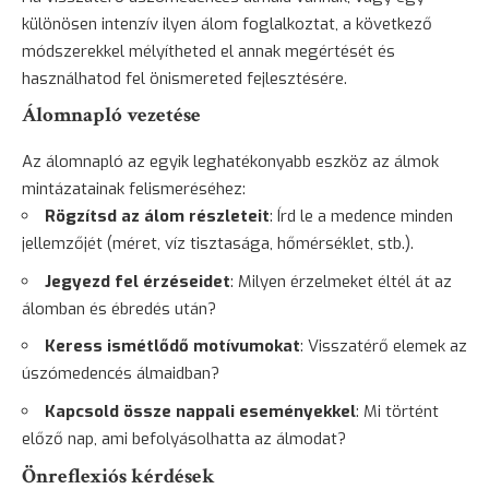
különösen intenzív ilyen álom foglalkoztat, a következő
módszerekkel mélyítheted el annak megértését és
használhatod fel önismereted fejlesztésére.
Álomnapló vezetése
Az álomnapló az egyik leghatékonyabb eszköz az álmok
mintázatainak felismeréséhez:
Rögzítsd az álom részleteit
: Írd le a medence minden
jellemzőjét (méret, víz tisztasága, hőmérséklet, stb.).
Jegyezd fel érzéseidet
: Milyen érzelmeket éltél át az
álomban és ébredés után?
Keress ismétlődő motívumokat
: Visszatérő elemek az
úszómedencés álmaidban?
Kapcsold össze nappali eseményekkel
: Mi történt
előző nap, ami befolyásolhatta az álmodat?
Önreflexiós kérdések