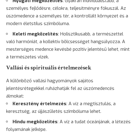
Nyugati megközelítés
: Gyakran individualistább, a
személyes fejlődésre, célokra, teljesítményre fókuszál. Az
úszómedence a személyes tér, a kontrollált környezet és a
modern életstílus szimbóluma.
Keleti megközelítés
: Holisztikusabb, a természettel
való harmóniát, a kollektív bölcsességet hangsúlyozza. A
mesterséges medence kevésbé pozitív jelentésű lehet, mint
a természetes vizek.
Vallási és spirituális értelmezések
A különböző vallási hagyományok sajátos
jelentésrétegekkel ruházhatják fel az úszómedencés
álmokat:
Keresztény értelmezés
: A víz a megtisztulás, a
keresztség, az újjászületés szimbóluma lehet.
Hindu megközelítés
: A víz a tudat óceánjának, a létezés
folyamának jelképe.