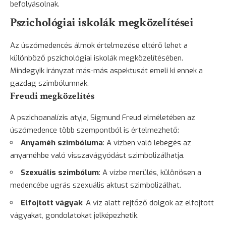
befolyásolnak.
Pszichológiai iskolák megközelítései
Az úszómedencés álmok értelmezése eltérő lehet a
különböző pszichológiai iskolák megközelítésében.
Mindegyik irányzat más-más aspektusát emeli ki ennek a
gazdag szimbólumnak.
Freudi megközelítés
A pszichoanalízis atyja, Sigmund Freud elméletében az
úszómedence több szempontból is értelmezhető:
Anyaméh szimbóluma
: A vízben való lebegés az
anyaméhbe való visszavágyódást szimbolizálhatja.
Szexuális szimbólum
: A vízbe merülés, különösen a
medencébe ugrás szexuális aktust szimbolizálhat.
Elfojtott vágyak
: A víz alatt rejtőző dolgok az elfojtott
vágyakat, gondolatokat jelképezhetik.