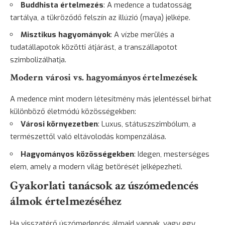
Buddhista értelmezés
: A medence a tudatosság
tartálya, a tükröződő felszín az illúzió (maya) jelképe.
Misztikus hagyományok
: A vízbe merülés a
tudatállapotok közötti átjárást, a transzállapotot
szimbolizálhatja.
Modern városi vs. hagyományos értelmezések
A medence mint modern létesítmény más jelentéssel bírhat
különböző életmódú közösségekben:
Városi környezetben
: Luxus, státuszszimbólum, a
természettől való eltávolodás kompenzálása.
Hagyományos közösségekben
: Idegen, mesterséges
elem, amely a modern világ betörését jelképezheti.
Gyakorlati tanácsok az úszómedencés
álmok értelmezéséhez
Ha visszatérő úszómedencés álmaid vannak, vagy egy