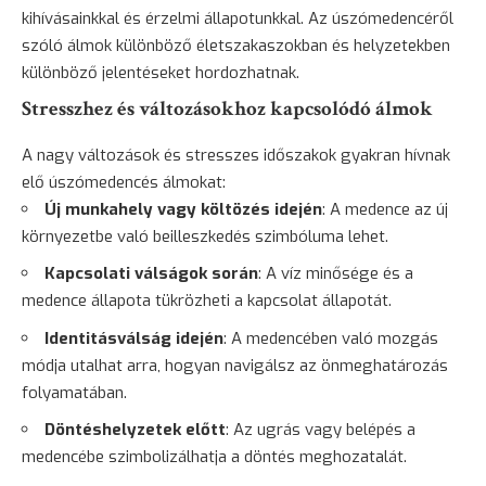
kihívásainkkal és érzelmi állapotunkkal. Az úszómedencéről
szóló álmok különböző életszakaszokban és helyzetekben
különböző jelentéseket hordozhatnak.
Stresszhez és változásokhoz kapcsolódó álmok
A nagy változások és stresszes időszakok gyakran hívnak
elő úszómedencés álmokat:
Új munkahely vagy költözés idején
: A medence az új
környezetbe való beilleszkedés szimbóluma lehet.
Kapcsolati válságok során
: A víz minősége és a
medence állapota tükrözheti a kapcsolat állapotát.
Identitásválság idején
: A medencében való mozgás
módja utalhat arra, hogyan navigálsz az önmeghatározás
folyamatában.
Döntéshelyzetek előtt
: Az ugrás vagy belépés a
medencébe szimbolizálhatja a döntés meghozatalát.