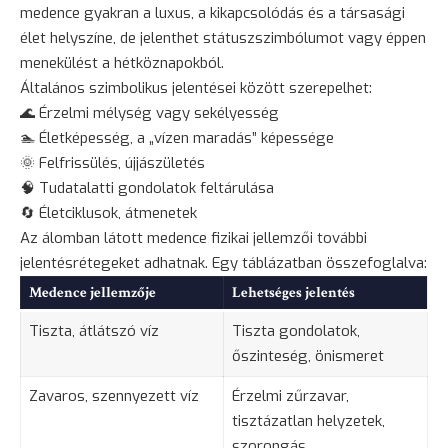
medence gyakran a luxus, a kikapcsolódás és a társasági
élet helyszíne, de jelenthet státuszszimbólumot vagy éppen
menekülést a hétköznapokból.
Általános szimbolikus jelentései között szerepelhet:
🌊 Érzelmi mélység vagy sekélyesség
🏊 Életképesség, a „vízen maradás” képessége
🌞 Felfrissülés, újjászületés
🧠 Tudatalatti gondolatok feltárulása
🔄 Életciklusok, átmenetek
Az álomban látott medence fizikai jellemzői további
jelentésrétegeket adhatnak. Egy táblázatban összefoglalva:
Medence jellemzője
Lehetséges jelentés
Tiszta, átlátszó víz
Tiszta gondolatok,
őszinteség, önismeret
Zavaros, szennyezett víz
Érzelmi zűrzavar,
tisztázatlan helyzetek,
szorongás