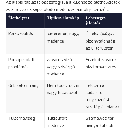
Az alábbi táblázat összefoglalja a különböző élethelyzetek
és a hozzájuk kapcsolódó medencés álmok jellemzőit:
Élethelyzet
Tipikus álomkép
Lehetséges
jelentés
Karrierváltás
Ismeretlen, nagy
Új lehetőségek,
medence
bizonytalanság
az új területen
Párkapcsolati
Zavaros vizű
Érzelmi zavarok,
problémák
vagy szivárgó
bizalomvesztés
medence
Önbizalomhiány
Nem tudsz
úszni
Félelem a
vagy fulladozol
kudarctól,
megküzdési
stratégiák hiánya
Túlterheltség
Túlzsúfolt
Személyes tér
medence
hiánya, túl sok