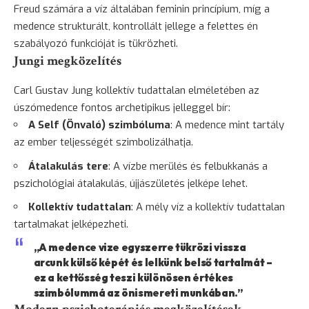
Freud számára a víz általában feminin princípium, míg a
medence strukturált, kontrollált jellege a felettes én
szabályozó funkcióját is tükrözheti.
Jungi megközelítés
Carl Gustav Jung kollektív tudattalan elméletében az
úszómedence fontos archetipikus jelleggel bír:
A Self (Önvaló) szimbóluma
: A medence mint tartály
az ember teljességét szimbolizálhatja.
Átalakulás tere
: A vízbe merülés és felbukkanás a
pszichológiai átalakulás, újjászületés jelképe lehet.
Kollektív tudattalan
: A mély víz a kollektív tudattalan
tartalmakat jelképezheti.
„A medence vize egyszerre tükrözi vissza
arcunk külső képét és lelkünk belső tartalmát –
ez a kettősség teszi különösen értékes
szimbólummá az önismereti munkában.”