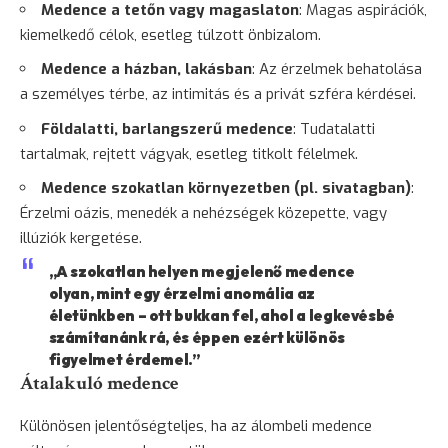
Medence a tetőn vagy magaslaton
: Magas aspirációk,
kiemelkedő célok, esetleg túlzott önbizalom.
Medence a házban, lakásban
: Az érzelmek behatolása
a személyes térbe, az intimitás és a privát szféra kérdései.
Földalatti, barlangszerű medence
: Tudatalatti
tartalmak, rejtett vágyak, esetleg titkolt félelmek.
Medence szokatlan környezetben (pl. sivatagban)
:
Érzelmi oázis, menedék a nehézségek közepette, vagy
illúziók kergetése.
„A szokatlan helyen megjelenő medence
olyan, mint egy érzelmi anomália az
életünkben – ott bukkan fel, ahol a legkevésbé
számítanánk rá, és éppen ezért különös
figyelmet érdemel.”
Átalakuló medence
Különösen jelentőségteljes, ha az álombeli medence