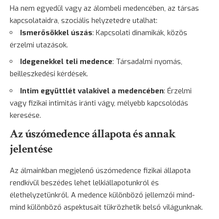
Ha nem egyedül vagy az álombeli medencében, az társas
kapcsolataidra, szociális helyzetedre utalhat:
Ismerősökkel úszás
: Kapcsolati dinamikák, közös
érzelmi utazások.
Idegenekkel teli medence
: Társadalmi nyomás,
beilleszkedési kérdések.
Intim együttlét valakivel a medencében
: Érzelmi
vagy fizikai intimitás iránti vágy, mélyebb kapcsolódás
keresése.
Az úszómedence állapota és annak
jelentése
Az álmainkban megjelenő úszómedence fizikai állapota
rendkívül beszédes lehet lelkiállapotunkról és
élethelyzetünkről. A medence különböző jellemzői mind-
mind különböző aspektusait tükrözhetik belső világunknak.