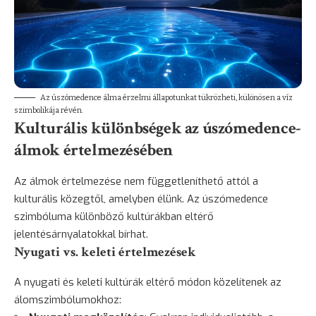
Az úszómedence álma érzelmi állapotunkat tükrözheti, különösen a víz
szimbolikája révén.
Kulturális különbségek az úszómedence-
álmok értelmezésében
Az álmok értelmezése nem függetleníthető attól a
kulturális közegtől, amelyben élünk. Az úszómedence
szimbóluma különböző kultúrákban eltérő
jelentésárnyalatokkal bírhat.
Nyugati vs. keleti értelmezések
A nyugati és keleti kultúrák eltérő módon közelítenek az
álomszimbólumokhoz: