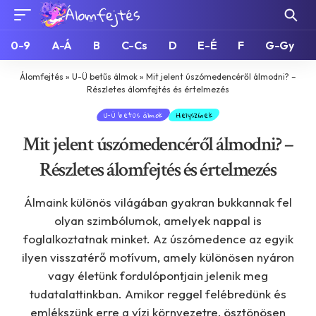
0-9
A-Á
B
C-Cs
D
E-É
F
G-Gy
Álomfejtés
»
U-Ü betűs álmok
»
Mit jelent úszómedencéről álmodni? –
Részletes álomfejtés és értelmezés
U-Ü betűs álmok
Helyszínek
Mit jelent úszómedencéről álmodni? –
Részletes álomfejtés és értelmezés
Álmaink különös világában gyakran bukkannak fel
olyan szimbólumok, amelyek nappal is
foglalkoztatnak minket. Az úszómedence az egyik
ilyen visszatérő motívum, amely különösen nyáron
vagy életünk fordulópontjain jelenik meg
tudatalattinkban. Amikor reggel felébredünk és
emlékszünk erre a vízi környezetre, ösztönösen