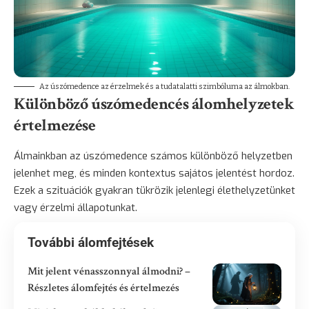
Az úszómedence az érzelmek és a tudatalatti szimbóluma az álmokban.
Különböző úszómedencés álomhelyzetek
értelmezése
Álmainkban az úszómedence számos különböző helyzetben
jelenhet meg, és minden kontextus sajátos jelentést hordoz.
Ezek a szituációk gyakran tükrözik jelenlegi élethelyzetünket
vagy érzelmi állapotunkat.
További álomfejtések
Mit jelent vénasszonnyal álmodni? –
Részletes álomfejtés és értelmezés