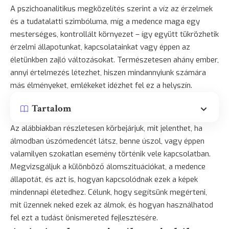
A pszichoanalitikus megközelítés szerint a víz az érzelmek
és a tudatalatti szimbóluma, míg a medence maga egy
mesterséges, kontrollált környezet – így együtt tükrözhetik
érzelmi állapotunkat, kapcsolatainkat vagy éppen az
életünkben zajló változásokat. Természetesen ahány ember,
annyi értelmezés létezhet, hiszen mindannyiunk számára
más élményeket, emlékeket idézhet fel ez a helyszín.
Tartalom
Az alábbiakban részletesen körbejárjuk, mit jelenthet, ha
álmodban úszómedencét látsz, benne úszol, vagy éppen
valamilyen szokatlan esemény történik vele kapcsolatban.
Megvizsgáljuk a különböző álomszituációkat, a medence
állapotát, és azt is, hogyan kapcsolódnak ezek a képek
mindennapi életedhez. Célunk, hogy segítsünk megérteni,
mit üzennek neked ezek az álmok, és hogyan használhatod
fel ezt a tudást önismereted fejlesztésére.