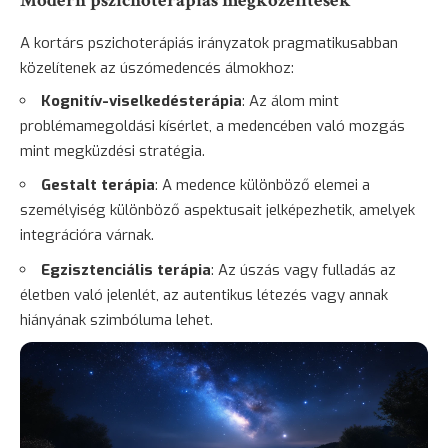
Modern pszichoterápiás megközelítések
A kortárs pszichoterápiás irányzatok pragmatikusabban
közelítenek az úszómedencés álmokhoz:
Kognitív-viselkedésterápia
: Az álom mint
problémamegoldási kísérlet, a medencében való mozgás
mint megküzdési stratégia.
Gestalt terápia
: A medence különböző elemei a
személyiség különböző aspektusait jelképezhetik, amelyek
integrációra várnak.
Egzisztenciális terápia
: Az úszás vagy fulladás az
életben való jelenlét, az autentikus létezés vagy annak
hiányának szimbóluma lehet.