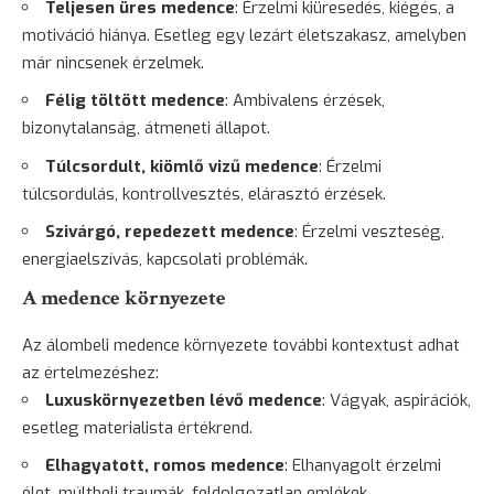
Teljesen üres medence
: Érzelmi kiüresedés, kiégés, a
motiváció hiánya. Esetleg egy lezárt életszakasz, amelyben
már nincsenek érzelmek.
Félig töltött medence
: Ambivalens érzések,
bizonytalanság, átmeneti állapot.
Túlcsordult, kiömlő vizű medence
: Érzelmi
túlcsordulás, kontrollvesztés, elárasztó érzések.
Szivárgó, repedezett medence
: Érzelmi veszteség,
energiaelszívás, kapcsolati problémák.
A medence környezete
Az álombeli medence környezete további kontextust adhat
az értelmezéshez:
Luxuskörnyezetben lévő medence
: Vágyak, aspirációk,
esetleg materialista értékrend.
Elhagyatott, romos medence
: Elhanyagolt érzelmi
élet, múltbeli traumák, feldolgozatlan emlékek.