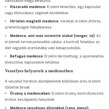
változáson megy keresztül:
Kiszáradó medence
: Érzelmi kimerülés, egy kapcsolat
vagy életszakasz végének közeledése.
Hirtelen megtelő medence
: Váratlan érzelmi áttörés,
új lehetőségek felbukkanása.
Medence, ami más víztestté alakul (tenger, tó)
: Az
érzelmek természetesebbé válása, a kontroll feladása, az
élet nagyobb áramlataiba való bekapcsolódás.
Befagyó medence
: Érzelmi dermedtség, a spontaneitás
elvesztése, kapcsolatok lehűlése.
Veszélyes helyzetek a medencében
A veszélyt hordozó álomjelenetek különösen erős érzelmi
töltettel bírnak:
Örvény a medencében
: Érzelmi örvény, kontrollvesztés
érzése, beszippantó helyzetek.
Medence veszélyes állatokkal (cápa,
kígyó
)
: