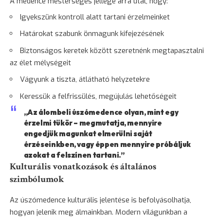
A medence mesterséges jellege arra utal, hogy:
Igyekszünk kontroll alatt tartani érzelmeinket
Határokat szabunk önmagunk kifejezésének
Biztonságos keretek között szeretnénk megtapasztalni
az élet mélységeit
Vágyunk a tiszta, átlátható helyzetekre
Keressük a felfrissülés, megújulás lehetőségeit
„Az álombeli úszómedence olyan, mint egy
érzelmi tükör – megmutatja, mennyire
engedjük magunkat elmerülni saját
érzéseinkben, vagy éppen mennyire próbáljuk
azokat a felszínen tartani.”
Kulturális vonatkozások és általános
szimbólumok
Az úszómedence kulturális jelentése is befolyásolhatja,
hogyan jelenik meg álmainkban. Modern világunkban a