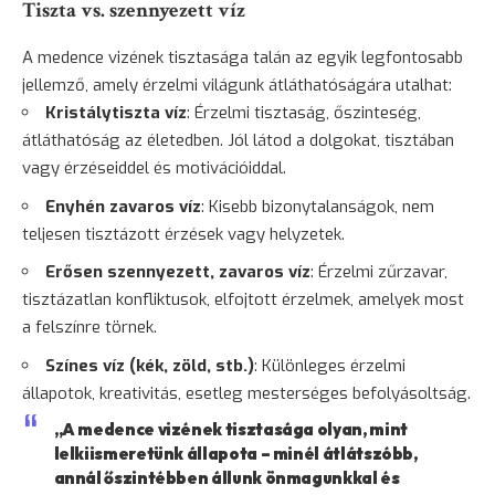
Tiszta vs. szennyezett víz
A medence vizének tisztasága talán az egyik legfontosabb
jellemző, amely érzelmi világunk átláthatóságára utalhat:
Kristálytiszta víz
: Érzelmi tisztaság, őszinteség,
átláthatóság az életedben. Jól látod a dolgokat, tisztában
vagy érzéseiddel és motivációiddal.
Enyhén zavaros víz
: Kisebb bizonytalanságok, nem
teljesen tisztázott érzések vagy helyzetek.
Erősen szennyezett, zavaros víz
: Érzelmi zűrzavar,
tisztázatlan konfliktusok, elfojtott érzelmek, amelyek most
a felszínre törnek.
Színes víz (kék, zöld, stb.)
: Különleges érzelmi
állapotok, kreativitás, esetleg mesterséges befolyásoltság.
„A medence vizének tisztasága olyan, mint
lelkiismeretünk állapota – minél átlátszóbb,
annál őszintébben állunk önmagunkkal és