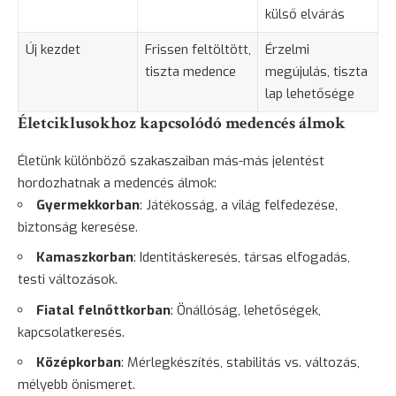
külső elvárás
Új kezdet
Frissen feltöltött,
Érzelmi
tiszta medence
megújulás, tiszta
lap lehetősége
Életciklusokhoz kapcsolódó medencés álmok
Életünk különböző szakaszaiban más-más jelentést
hordozhatnak a medencés álmok:
Gyermekkorban
: Játékosság, a világ felfedezése,
biztonság
keresése.
Kamaszkorban
: Identitáskeresés, társas elfogadás,
testi változások.
Fiatal felnőttkorban
: Önállóság, lehetőségek,
kapcsolatkeresés.
Középkorban
: Mérlegkészítés, stabilitás vs. változás,
mélyebb önismeret.