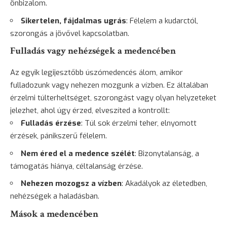
önbizalom.
Sikertelen, fájdalmas ugrás
: Félelem a kudarctól,
szorongás a jövővel kapcsolatban.
Fulladás vagy nehézségek a medencében
Az egyik legijesztőbb úszómedencés álom, amikor
fulladozunk vagy nehezen mozgunk a vízben. Ez általában
érzelmi túlterheltséget, szorongást vagy olyan helyzeteket
jelezhet, ahol úgy érzed, elveszíted a kontrollt:
Fulladás
érzése
: Túl sok érzelmi teher, elnyomott
érzések, pánikszerű félelem.
Nem éred el a medence szélét
: Bizonytalanság, a
támogatás hiánya, céltalanság érzése.
Nehezen mozogsz a vízben
: Akadályok az életedben,
nehézségek a haladásban.
Mások a medencében