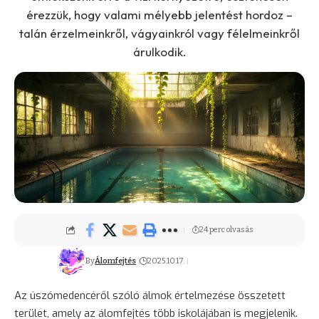
érezzük, hogy valami mélyebb jelentést hordoz –
talán érzelmeinkről, vágyainkról vagy félelmeinkről
árulkodik.
24 perc olvasás
By
Álomfejtés
2025.10.17.
Az úszómedencéről szóló álmok értelmezése összetett
terület, amely az álomfejtés több iskolájában is megjelenik.