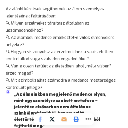
Az alábbi kérdések segíthetnek az álom személyes
jelentésének feltárásában:
🔍 Milyen érzelmeket társítasz általában az
úszómedencékhez?
🔍 Az álombeli medence emlékeztet-e valós élményeidre,
helyekre?
🔍 Hogyan viszonyulsz az érzelmeidhez a valós életben –
kontrolállod vagy szabadon engeded őket?
🔍 Van-e olyan terület az életedben, ahol „mély vízben”
érzed magad?
🔍 Mit szimbolizálhat számodra a medence mesterséges,
kontrollált jellege?
„Az álmainkban megjelenő medence olyan,
mint egy személyre szabott metafora –
jelentése elsősorban nem általános
szimbólumtárakból, hanem saját
élettörténetünkből és asszociációinkból
fejthető meg.”