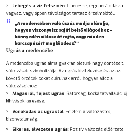
Lebegés a víz felszínén
: Pihenésre, regenerálódásra
vágysz, vagy éppen távolságot tartasz érzelmeidtől.
„A medencében való úszás módja elárulja,
hogyan viszonyulsz saját belső világodhoz –
könnyedén siklasz át rajta, vagy minden
karcsapásért megküzdesz?”
Ugrás a medencébe
A medencébe ugrás álma gyakran életünk nagy döntéseit,
változásait szimbolizálja. Az ugrás kivitelezése és az azt
követő érzések sokat elárulnak arról, hogyan állsz a
változásokhoz:
Magasról, fejest ugrás
:
Bátorság
, kockázatvállalás, új
kihívások keresése.
Vonakodás az ugrástól
:
Félelem
a változástól,
bizonytalanság
.
Sikeres, élvezetes ugrás
: Pozitív változás előérzete,