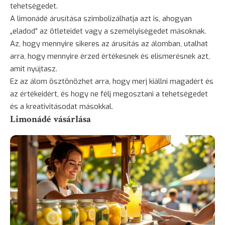
tehetségedet.
A limonádé árusítása szimbolizálhatja azt is, ahogyan
„eladod” az ötleteidet vagy a személyiségedet másoknak.
Az, hogy mennyire sikeres az árusítás az álomban, utalhat
arra, hogy mennyire érzed értékesnek és elismerésnek azt,
amit nyújtasz.
Ez az álom ösztönözhet arra, hogy merj kiállni magadért és
az értékeidért, és hogy ne félj megosztani a tehetségedet
és a kreativitásodat másokkal.
Limonádé vásárlása