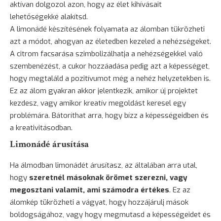
aktívan dolgozol azon, hogy az élet kihívásait
lehetőségekké alakítsd.
A limonádé készítésének folyamata az álomban tükrözheti
azt a módot, ahogyan az életedben kezeled a nehézségeket.
A
citrom
facsarása szimbolizálhatja a nehézségekkel való
szembenézést, a cukor hozzáadása pedig azt a képességet,
hogy megtaláld a pozitívumot még a nehéz helyzetekben is.
Ez az álom gyakran akkor jelentkezik, amikor új projektet
kezdesz, vagy amikor kreatív megoldást keresel egy
problémára. Bátoríthat arra, hogy bízz a képességeidben és
a kreativitásodban.
Limonádé árusítása
Ha álmodban limonádét árusítasz, az általában arra utal,
hogy
szeretnél másoknak örömet szerezni, vagy
megosztani valamit, ami számodra értékes
. Ez az
álomkép tükrözheti a vágyat, hogy hozzájárulj mások
boldogságához, vagy hogy megmutasd a képességeidet és