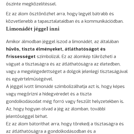
őszinte megközelítéssel.
Ez az álom ösztönözhet arra, hogy legyél bátrabb és
közvetlenebb a tapasztalataidban és a kommunikációdban.
Limonádét jéggel inni
Amikor álmodban jéggel iszod a limonádét, az általában
hűvös, tiszta élményeket, átláthatóságot és
frissességet
szimbolizál. Ez az álomkép tükrözheti a
vágyat a tisztaságra és az átláthatóságra az életedben,
vagy a megelégedettséget a dolgok jelenlegi tisztaságával
és egyértelműségével.
A jéggel ivott limonádé szimbolizálhatja azt is, hogy képes
vagy megőrizni a hidegvéredet és a tiszta
gondolkodásodat még forró vagy feszült helyzetekben is.
Az, hogy hogyan olvad a jég az álomban, további
jelentőséggel bírhat.
Ez az álom bátoríthat arra, hogy törekedj a tisztaságra és
az átláthatóságra a gondolkodásodban és a