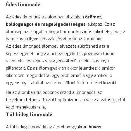
Édes limonádé
Az édes limonádé az álomban általában
örömet,
boldogságot és megelégedettséget
jelképez. Ez az
álomkép azt sugallja, hogy harmonikus időszakot élsz, vagy
hamarosan ilyen időszak következik az életedben.
Az édes limonádé álombeli élvezete tükrözheti azt a
képességedet, hogy a nehézségeket is pozitívan tudod
szemlélni, és képes vagy „édesíteni” az élet savanyú
pillanatait. Ez az álom gyakran akkor jelentkezik, amikor
sikeresen megoldottál egy problémát, vagy amikor jó
egyensúlyt találtál az életed különböző területei között.
Ha az álomban túl édesnek érzed a limonádét, az
figyelmeztethet a túlzott optimizmusra vagy a valóság elől
való menekülésre is.
Túl hideg limonádé
A túl hideg limonádé az álomban gyakran
hűvös