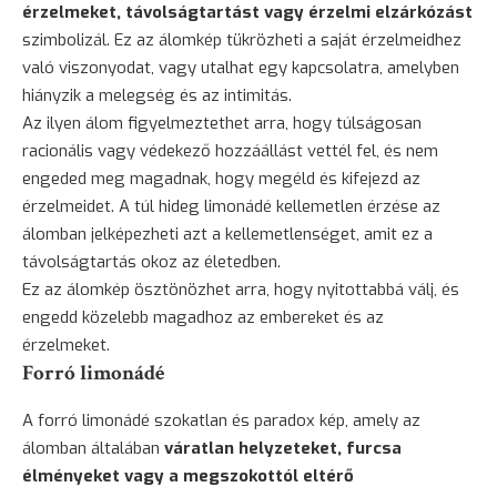
érzelmeket, távolságtartást vagy érzelmi elzárkózást
szimbolizál. Ez az álomkép tükrözheti a saját érzelmeidhez
való viszonyodat, vagy utalhat egy kapcsolatra, amelyben
hiányzik a melegség és az intimitás.
Az ilyen álom figyelmeztethet arra, hogy túlságosan
racionális vagy védekező hozzáállást vettél fel, és nem
engeded meg magadnak, hogy megéld és kifejezd az
érzelmeidet. A túl hideg limonádé kellemetlen érzése az
álomban jelképezheti azt a kellemetlenséget, amit ez a
távolságtartás okoz az életedben.
Ez az álomkép ösztönözhet arra, hogy nyitottabbá válj, és
engedd közelebb magadhoz az embereket és az
érzelmeket.
Forró limonádé
A forró limonádé szokatlan és paradox kép, amely az
álomban általában
váratlan helyzeteket, furcsa
élményeket vagy a megszokottól eltérő