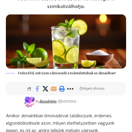
szimbolizálhatja.
Fedezd fel, mit üzen a limonádé a tudatalattidnak az álmaidban!
54 perc olvasás
By
Álomfejtés
2025.09.11.
Amikor álmainkban limonádéval találkozunk, érdemes
elgondolkodnunk azon, milyen élethelyzetben vagyunk
éppen, és mi az, amire lelkünk mélyén vágyunk.