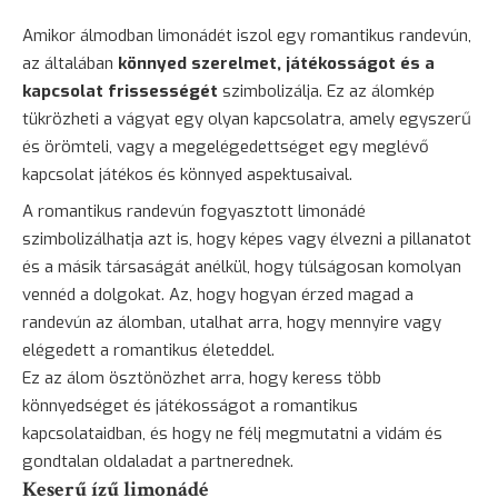
Amikor álmodban limonádét iszol egy romantikus randevún,
az általában
könnyed szerelmet, játékosságot és a
kapcsolat frissességét
szimbolizálja. Ez az álomkép
tükrözheti a vágyat egy olyan kapcsolatra, amely egyszerű
és örömteli, vagy a megelégedettséget egy meglévő
kapcsolat játékos és könnyed aspektusaival.
A romantikus randevún fogyasztott limonádé
szimbolizálhatja azt is, hogy képes vagy élvezni a pillanatot
és a másik társaságát anélkül, hogy túlságosan komolyan
vennéd a dolgokat. Az, hogy hogyan érzed magad a
randevún az álomban, utalhat arra, hogy mennyire vagy
elégedett a romantikus életeddel.
Ez az álom ösztönözhet arra, hogy keress több
könnyedséget és játékosságot a romantikus
kapcsolataidban, és hogy ne félj megmutatni a vidám és
gondtalan oldaladat a partnerednek.
Keserű ízű limonádé