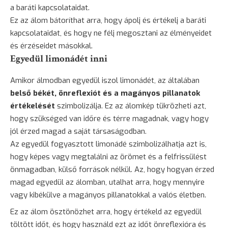
a baráti kapcsolataidat.
Ez az álom bátoríthat arra, hogy ápolj és értékelj a baráti
kapcsolataidat, és hogy ne félj megosztani az élményeidet
és érzéseidet másokkal.
Egyedül limonádét inni
Amikor álmodban egyedül iszol limonádét, az általában
belső békét, önreflexiót és a magányos pillanatok
értékelését
szimbolizálja. Ez az álomkép tükrözheti azt,
hogy szükséged van időre és térre magadnak, vagy hogy
jól érzed magad a saját társaságodban.
Az egyedül fogyasztott limonádé szimbolizálhatja azt is,
hogy képes vagy megtalálni az örömet és a felfrissülést
önmagadban, külső források nélkül. Az, hogy hogyan érzed
magad egyedül az álomban, utalhat arra, hogy mennyire
vagy kibékülve a magányos pillanatokkal a valós életben.
Ez az álom ösztönözhet arra, hogy értékeld az egyedül
töltött időt, és hogy használd ezt az időt önreflexióra és