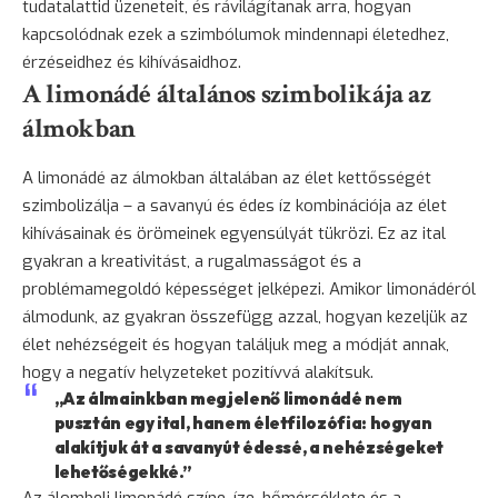
tudatalattid üzeneteit, és rávilágítanak arra, hogyan
kapcsolódnak ezek a szimbólumok mindennapi életedhez,
érzéseidhez és kihívásaidhoz.
A limonádé általános szimbolikája az
álmokban
A limonádé az álmokban általában az élet kettősségét
szimbolizálja – a savanyú és édes íz kombinációja az élet
kihívásainak és örömeinek egyensúlyát tükrözi. Ez az ital
gyakran a kreativitást, a rugalmasságot és a
problémamegoldó képességet jelképezi. Amikor limonádéról
álmodunk, az gyakran összefügg azzal, hogyan kezeljük az
élet nehézségeit és hogyan találjuk meg a módját annak,
hogy a negatív helyzeteket pozitívvá alakítsuk.
„Az álmainkban megjelenő limonádé nem
pusztán egy ital, hanem életfilozófia: hogyan
alakítjuk át a savanyút édessé, a nehézségeket
lehetőségekké.”
Az álombeli limonádé színe, íze, hőmérséklete és a