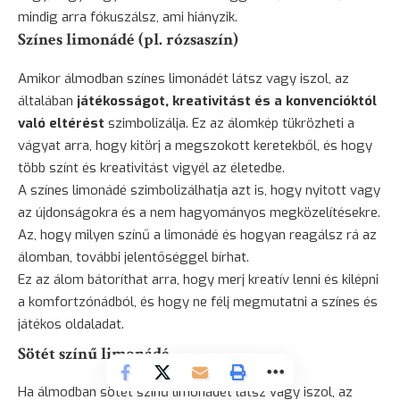
mindig arra fókuszálsz, ami hiányzik.
Színes limonádé (pl. rózsaszín)
Amikor álmodban színes limonádét látsz vagy iszol, az
általában
játékosságot, kreativitást és a konvencióktól
való eltérést
szimbolizálja. Ez az álomkép tükrözheti a
vágyat arra, hogy kitörj a megszokott keretekből, és hogy
több színt és kreativitást vigyél az életedbe.
A színes limonádé szimbolizálhatja azt is, hogy nyitott vagy
az újdonságokra és a nem hagyományos megközelítésekre.
Az, hogy milyen színű a limonádé és hogyan reagálsz rá az
álomban, további jelentőséggel bírhat.
Ez az álom bátoríthat arra, hogy merj kreatív lenni és kilépni
a komfortzónádból, és hogy ne félj megmutatni a színes és
játékos oldaladat.
Sötét színű limonádé
Ha álmodban sötét színű limonádét látsz vagy iszol, az