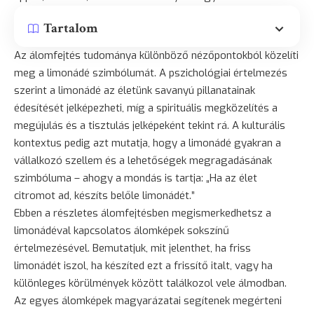
Tartalom
Az álomfejtés tudománya különböző nézőpontokból közelíti
meg a limonádé szimbólumát. A pszichológiai értelmezés
szerint a limonádé az életünk savanyú pillanatainak
édesítését jelképezheti, míg a spirituális megközelítés a
megújulás és a tisztulás jelképeként tekint rá. A kulturális
kontextus pedig azt mutatja, hogy a limonádé gyakran a
vállalkozó szellem és a lehetőségek megragadásának
szimbóluma – ahogy a mondás is tartja: „Ha az élet
citromot ad, készíts belőle limonádét.”
Ebben a részletes álomfejtésben megismerkedhetsz a
limonádéval kapcsolatos álomképek sokszínű
értelmezésével. Bemutatjuk, mit jelenthet, ha friss
limonádét iszol, ha készíted ezt a frissítő italt, vagy ha
különleges körülmények között találkozol vele álmodban.
Az egyes álomképek magyarázatai segítenek megérteni