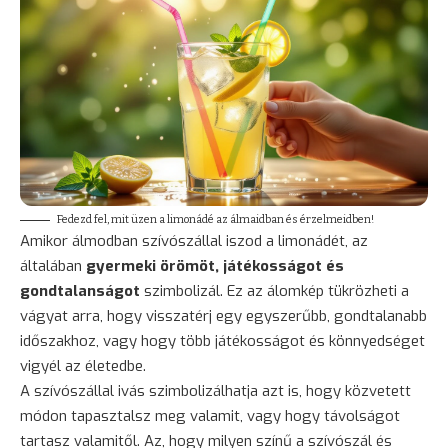
Fedezd fel, mit üzen a limonádé az álmaidban és érzelmeidben!
Amikor álmodban szívószállal iszod a limonádét, az
általában
gyermeki örömöt, játékosságot és
gondtalanságot
szimbolizál. Ez az álomkép tükrözheti a
vágyat arra, hogy visszatérj egy egyszerűbb, gondtalanabb
időszakhoz, vagy hogy több játékosságot és könnyedséget
vigyél az életedbe.
A szívószállal ivás szimbolizálhatja azt is, hogy közvetett
módon tapasztalsz meg valamit, vagy hogy távolságot
tartasz valamitől. Az, hogy milyen színű a szívószál és