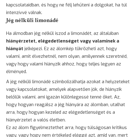
kapcsolataidban, és hogy ne félj lehűteni a dolgokat, ha túl
intenzívvé válnak.
Jég nélküli limonádé
Ha álmodban jég nélkül iszod a limonádét, az általában
hiányérzetet, elégedetlenséget vagy valaminek a
hiányát
jelképezi. Ez az álomkép tükrözheti azt, hogy
valami, amit élvezhetnél, nem olyan, amilyennek szeretnéd,
vagy hogy valami hiányzik ahhoz, hogy teljes legyen az
élményed.
A jég nélküli limonádé szimbolizálhatja azokat a helyzeteket
vagy kapcsolatokat, amelyek alapvetően jók, de hiányzik
belőlük valami, ami igazán különlegessé tenné őket. Az,
hogy hogyan reagálsz a jég hiányára az álomban, utalhat
arra, hogy hogyan kezeled az elégedetlenséget és a
hiányérzetet a valós életben.
Ez az álom figyelmeztethet arra, hogy túlságosan kritikus
vagy, vagy hogy nem értékeled eléggé azt, amid van, mert