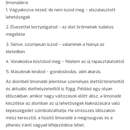
limonádéra:
Vágyakozva nézed, de nem iszod meg – elszalasztott
lehetőségek
Élvezettel kortyolgatod – az élet örömeinek tudatos
megélése
Sietve, szomjasan iszod – valaminek a hiánya az
életedben
Vonakodva kóstolod meg –
félelem
az új tapasztalatoktól
Másoknak kínálod – gondoskodás, adni akarás
Az álombeli limonádé jelentése személyes élettörténetedtől
és aktuális élethelyzetedtől is függ. Például egy olyan
időszakban, amikor nagy változások előtt állsz, a limonádé
készítése az álomban az új lehetőségek kiaknázására való
képességedet szimbolizálhatja. Ha stresszes időszakon
mész keresztül, a hűsítő limonádé a megnyugvás és a
pihenés iránti vágyad kifejeződése lehet.