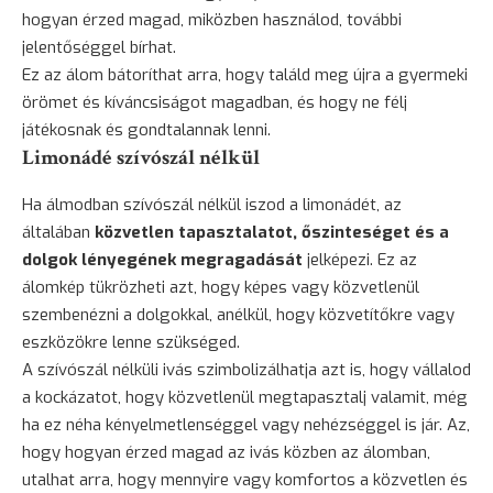
hogyan érzed magad, miközben használod, további
jelentőséggel bírhat.
Ez az álom bátoríthat arra, hogy találd meg újra a gyermeki
örömet és kíváncsiságot magadban, és hogy ne félj
játékosnak és gondtalannak lenni.
Limonádé szívószál nélkül
Ha álmodban szívószál nélkül iszod a limonádét, az
általában
közvetlen tapasztalatot, őszinteséget és a
dolgok lényegének megragadását
jelképezi. Ez az
álomkép tükrözheti azt, hogy képes vagy közvetlenül
szembenézni a dolgokkal, anélkül, hogy közvetítőkre vagy
eszközökre lenne szükséged.
A szívószál nélküli ivás szimbolizálhatja azt is, hogy vállalod
a kockázatot, hogy közvetlenül megtapasztalj valamit, még
ha ez néha kényelmetlenséggel vagy nehézséggel is jár. Az,
hogy hogyan érzed magad az ivás közben az álomban,
utalhat arra, hogy mennyire vagy komfortos a közvetlen és