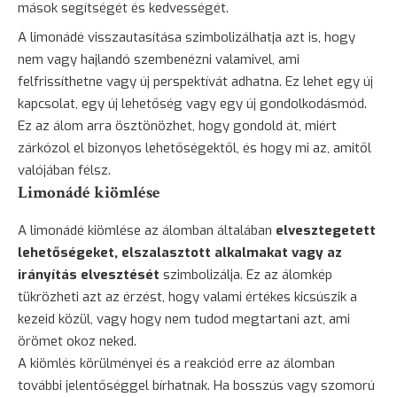
mások segítségét és kedvességét.
A limonádé visszautasítása szimbolizálhatja azt is, hogy
nem vagy hajlandó szembenézni valamivel, ami
felfrissíthetne vagy új perspektívát adhatna. Ez lehet egy új
kapcsolat, egy új lehetőség vagy egy új gondolkodásmód.
Ez az álom arra ösztönözhet, hogy gondold át, miért
zárkózol el bizonyos lehetőségektől, és hogy mi az, amitől
valójában félsz.
Limonádé kiömlése
A limonádé kiömlése az álomban általában
elvesztegetett
lehetőségeket, elszalasztott alkalmakat vagy az
irányítás elvesztését
szimbolizálja. Ez az álomkép
tükrözheti azt az érzést, hogy valami értékes kicsúszik a
kezeid közül, vagy hogy nem tudod megtartani azt, ami
örömet okoz neked.
A kiömlés körülményei és a reakciód erre az álomban
további jelentőséggel bírhatnak. Ha bosszús vagy szomorú