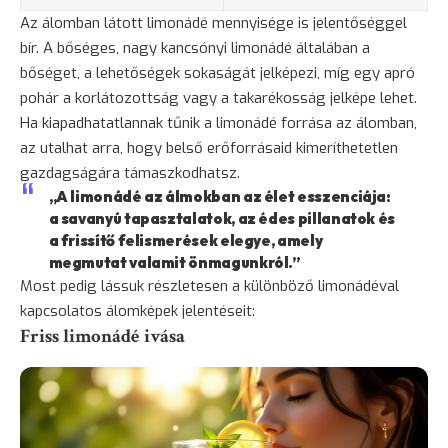
Az álomban látott limonádé mennyisége is jelentőséggel
bír. A bőséges, nagy kancsónyi limonádé általában a
bőséget, a lehetőségek sokaságát jelképezi, míg egy apró
pohár a korlátozottság vagy a takarékosság jelképe lehet.
Ha kiapadhatatlannak tűnik a limonádé forrása az álomban,
az utalhat arra, hogy belső erőforrásaid kimeríthetetlen
gazdagságára támaszkodhatsz.
„A limonádé az álmokban az élet esszenciája:
a savanyú tapasztalatok, az édes pillanatok és
a frissítő felismerések elegye, amely
megmutat valamit önmagunkról.”
Most pedig lássuk részletesen a különböző limonádéval
kapcsolatos álomképek jelentéseit:
Friss limonádé ivása