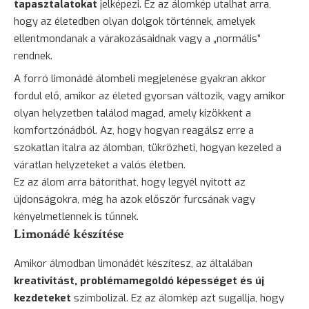
tapasztalatokat
jelképezi. Ez az álomkép utalhat arra,
hogy az életedben olyan dolgok történnek, amelyek
ellentmondanak a várakozásaidnak vagy a „normális”
rendnek.
A forró limonádé álombeli megjelenése gyakran akkor
fordul elő, amikor az életed gyorsan változik, vagy amikor
olyan helyzetben találod magad, amely kizökkent a
komfortzónádból. Az, hogy hogyan reagálsz erre a
szokatlan italra az álomban, tükrözheti, hogyan kezeled a
váratlan helyzeteket a valós életben.
Ez az álom arra bátoríthat, hogy legyél nyitott az
újdonságokra, még ha azok először furcsának vagy
kényelmetlennek is tűnnek.
Limonádé készítése
Amikor álmodban limonádét készítesz, az általában
kreativitást, problémamegoldó képességet és új
kezdeteket
szimbolizál. Ez az álomkép azt sugallja, hogy