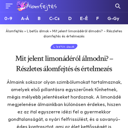
0-9
A-Á
B
C-Cs
D
E-É
F
G-Gy
Álomfejtés
»
L betűs álmok
»
Mit jelent limonádéról álmodni? – Részletes
álomfejtés és értelmezés
L betűs álmok
Mit jelent limonádéról álmodni? –
Részletes álomfejtés és értelmezés
Álmaink sokszor olyan szimbólumokat tartalmaznak,
amelyek első pillantásra egyszerűnek tűnhetnek,
mégis mélyebb jelentéseket hordoznak. A limonádé
megjelenése álmainkban különösen érdekes, hiszen
ez az ital egyszerre idézi fel a gyermekkor
gondtalanságát, a nyári felfrissülést, és a savanyú-
édes kontrasztot, ami az élet kettősségét is