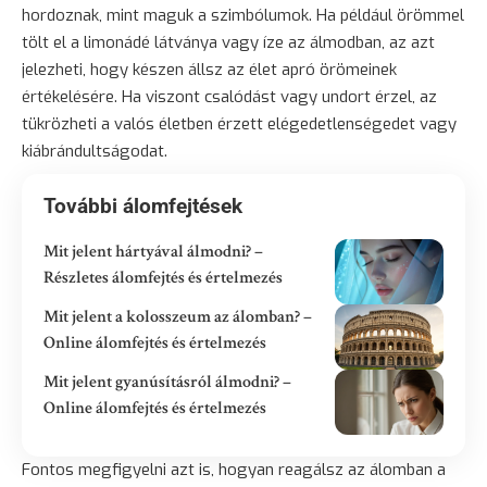
hordoznak, mint maguk a szimbólumok. Ha például örömmel
tölt el a limonádé látványa vagy íze az álmodban, az azt
jelezheti, hogy készen állsz az élet apró örömeinek
értékelésére. Ha viszont csalódást vagy undort érzel, az
tükrözheti a valós életben érzett elégedetlenségedet vagy
kiábrándultságodat.
További álomfejtések
Mit jelent hártyával álmodni? –
Részletes álomfejtés és értelmezés
Mit jelent a kolosszeum az álomban? –
Online álomfejtés és értelmezés
Mit jelent gyanúsításról álmodni? –
Online álomfejtés és értelmezés
Fontos megfigyelni azt is, hogyan reagálsz az álomban a