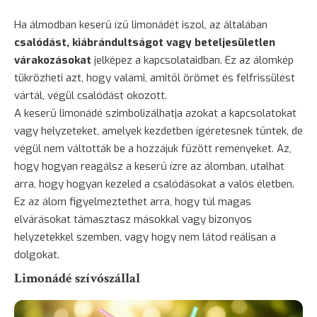
Ha álmodban keserű ízű limonádét iszol, az általában
csalódást, kiábrándultságot vagy beteljesületlen
várakozásokat
jelképez a kapcsolataidban. Ez az álomkép
tükrözheti azt, hogy valami, amitől örömet és felfrissülést
vártál, végül csalódást okozott.
A keserű limonádé szimbolizálhatja azokat a kapcsolatokat
vagy helyzeteket, amelyek kezdetben ígéretesnek tűntek, de
végül nem váltották be a hozzájuk fűzött reményeket. Az,
hogy hogyan reagálsz a keserű ízre az álomban, utalhat
arra, hogy hogyan kezeled a csalódásokat a valós életben.
Ez az álom figyelmeztethet arra, hogy túl magas
elvárásokat támasztasz másokkal vagy bizonyos
helyzetekkel szemben, vagy hogy nem látod reálisan a
dolgokat.
Limonádé szívószállal