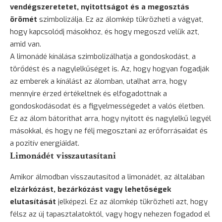
vendégszeretetet, nyitottságot és a megosztás
örömét
szimbolizálja. Ez az álomkép tükrözheti a vágyat,
hogy kapcsolódj másokhoz, és hogy megoszd velük azt,
amid van.
A limonádé kínálása szimbolizálhatja a gondoskodást, a
törődést és a nagylelkűséget is. Az, hogy hogyan fogadják
az emberek a kínálást az álomban, utalhat arra, hogy
mennyire érzed értékeltnek és elfogadottnak a
gondoskodásodat és a figyelmességedet a valós életben.
Ez az álom bátoríthat arra, hogy nyitott és nagylelkű legyél
másokkal, és hogy ne félj megosztani az erőforrásaidat és
a pozitív energiáidat.
Limonádét visszautasítani
Amikor álmodban visszautasítod a limonádét, az általában
elzárkózást, bezárkózást vagy lehetőségek
elutasítását
jelképezi. Ez az álomkép tükrözheti azt, hogy
félsz az új tapasztalatoktól, vagy hogy nehezen fogadod el