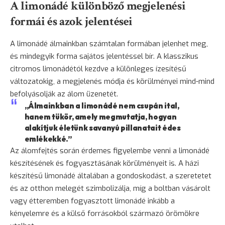
A limonádé különböző megjelenési
formái és azok jelentései
A limonádé álmainkban számtalan formában jelenhet meg,
és mindegyik forma sajátos jelentéssel bír. A klasszikus
citromos limonádétól kezdve a különleges ízesítésű
változatokig, a megjelenés módja és körülményei mind-mind
befolyásolják az álom üzenetét.
„Álmainkban a limonádé nem csupán ital,
hanem tükör, amely megmutatja, hogyan
alakítjuk életünk savanyú pillanatait édes
emlékekké.”
Az álomfejtés során érdemes figyelembe venni a limonádé
készítésének és fogyasztásának körülményeit is. A házi
készítésű limonádé általában a gondoskodást, a szeretetet
és az otthon melegét szimbolizálja, míg a boltban vásárolt
vagy étteremben fogyasztott limonádé inkább a
kényelemre és a külső forrásokból származó örömökre