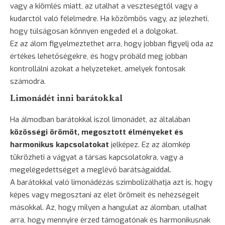
vagy a kiömlés miatt, az utalhat a veszteségtől vagy a
kudarctól való félelmedre. Ha közömbös vagy, az jelezheti,
hogy túlságosan könnyen engeded el a dolgokat.
Ez az álom figyelmeztethet arra, hogy jobban figyelj oda az
értékes lehetőségekre, és hogy próbáld meg jobban
kontrollálni azokat a helyzeteket, amelyek fontosak
számodra.
Limonádét inni barátokkal
Ha álmodban barátokkal iszol limonádét, az általában
közösségi örömöt, megosztott élményeket és
harmonikus kapcsolatokat
jelképez. Ez az álomkép
tükrözheti a vágyat a társas kapcsolatokra, vagy a
megelégedettséget a meglévő barátságaiddal.
A barátokkal való limonádézás szimbolizálhatja azt is, hogy
képes vagy megosztani az élet örömeit és nehézségeit
másokkal. Az, hogy milyen a hangulat az álomban, utalhat
arra, hogy mennyire érzed támogatónak és harmonikusnak