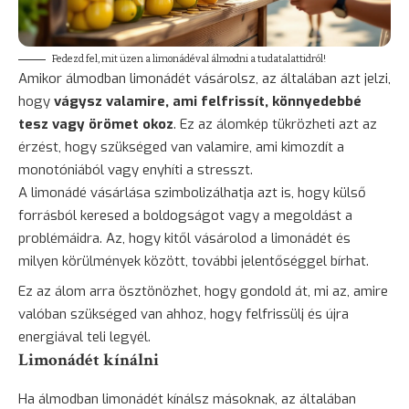
Fedezd fel, mit üzen a limonádéval álmodni a tudatalattidról!
Amikor álmodban limonádét vásárolsz, az általában azt jelzi,
hogy
vágysz valamire, ami felfrissít, könnyedebbé
tesz vagy örömet okoz
. Ez az álomkép tükrözheti azt az
érzést, hogy szükséged van valamire, ami kimozdít a
monotóniából vagy enyhíti a stresszt.
A limonádé vásárlása szimbolizálhatja azt is, hogy külső
forrásból keresed a boldogságot vagy a megoldást a
problémáidra. Az, hogy kitől vásárolod a limonádét és
milyen körülmények között, további jelentőséggel bírhat.
Ez az álom arra ösztönözhet, hogy gondold át, mi az, amire
valóban szükséged van ahhoz, hogy felfrissülj és újra
energiával teli legyél.
Limonádét kínálni
Ha álmodban limonádét kínálsz másoknak, az általában