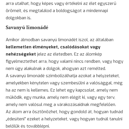
arra utalhat, hogy képes vagy értékelni az élet egyszerű
örömeit, és megtalálod a boldogságot a mindennapi
dolgokban is.
Savanyú limonádé
Amikor álmodban savanyú limonádét iszol, az általában
kellemetlen élményeket, csalódásokat vagy
nehézségeket
jelez az életedben. Ez az álomkép
figyelmeztethet arra, hogy valami nincs rendben, vagy hogy
nem úgy alakulnak a dolgok, ahogyan azt remélted.
A savanyú limonádé szimbolizálhatja azokat a helyzeteket,
amelyekben kénytelen vagy szembesülni a valósággal, még
ha az nem is kellemes. Ez lehet egy kapcsolat, amely nem
működik, egy munka, amely nem elégít ki, vagy egy terv,
amely nem valósul meg a várakozásaidnak megfelelően.
Az álom arra ösztönözhet, hogy gondold át, hogyan tudnád
„édesíteni” ezeket a helyzeteket, vagy hogyan tudnál tanulni
belőlük és továbblépni.