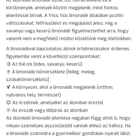
körülmények, amelyek között megjelenik, mind fontos
jelentéssel bírnak. A friss, hűs limonádé általában pozitív
változásokat, felfrissülést és megújulást jelez, míg a
savanyú vagy keserű limonádé figyelmeztethet arra, hogy
valamit nem a megfelelő módon közelítünk meg életünkben.
A limonádéval kapcsolatos álmok értelmezésekor érdemes
figyelembe venni a következő szempontokat:
🍋 Az ital íze (édes, savanyú, keserű)
🥤 A limonádé hőmérséklete (hideg, meleg,
szobahőmérsékletű)
🍹 A környezet, ahol a limonádé megjelenik (otthon,
nyilvános hely, természet)
😊 Az érzelmek, amelyeket az álomban éreztél
🌞 Az évszak vagy időjárás az álomban
Az álombeli limonádé jelentése nagyban függ attól is, hogy
milyen személyes asszociációid vannak ehhez az italhoz. Ha
a limonádé számodra a gyermekkor gondtalan nyarait idézi,