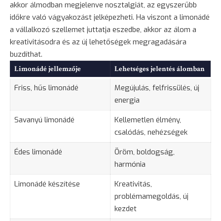
akkor álmodban megjelenve nosztalgiát, az egyszerűbb
időkre való vágyakozást jelképezheti. Ha viszont a limonádé
a vállalkozó szellemet juttatja eszedbe, akkor az álom a
kreativitásodra és az új lehetőségek megragadására
buzdíthat.
Limonádé jellemzője
Lehetséges jelentés álomban
Friss, hűs limonádé
Megújulás, felfrissülés, új
energia
Savanyú limonádé
Kellemetlen élmény,
csalódás, nehézségek
Édes limonádé
Öröm,
boldogság
,
harmónia
Limonádé készítése
Kreativitás,
problémamegoldás, új
kezdet