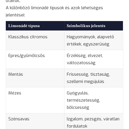
utalhat.
A különböző limonádé típusok és azok lehetséges
jelentései:
Limonádé típusa
Szimbolikus jelentés
Klasszikus citromos
Hagyományok, alapvető
értékek, egyszerűség
Epres/gyümölcsös
Érzékiség
, élvezet,
változatosság
Mentás
Frissesség, tisztaság,
szellemi megújulás
Mézes
Gyógyulás
,
természetesség,
bölcsesség
Szénsavas
Izgalom, pezsgés, váratlan
fordulatok