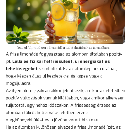
Fedezd fel, mit üzen a limonádé a tudatalattidnak az álmaidban!
A friss limonádé fogyasztása az álomban általában pozitív
jel.
Lelki és fizikai felfrissülést, új energiákat és
lehetőségeket
szimbolizál. Ez az álomkép arra utalhat,
hogy készen állsz új kezdetekre, és képes vagy a
megújulásra.
Az ilyen álom gyakran akkor jelentkezik, amikor az életedben
pozitív változások vannak kilátásban, vagy amikor sikeresen
túljutottál egy nehéz időszakon. A frissesség érzése az
álomban tükrözheti a valós életben érzett
megkönnyebbülést és a jövőbe vetett bizalmat.
Ha az álomban különösen élvezed a friss limonádé ízét, az