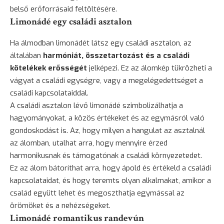
belső erőforrásaid feltöltésére.
Limonádé egy családi asztalon
Ha álmodban limonádét látsz egy családi asztalon, az
általában
harmóniát, összetartozást és a családi
kötelékek erősségét
jelképezi. Ez az álomkép tükrözheti a
vágyat a családi egységre, vagy a megelégedettséget a
családi kapcsolataiddal.
A családi asztalon lévő limonádé szimbolizálhatja a
hagyományokat, a közös értékeket és az egymásról való
gondoskodást is. Az, hogy milyen a hangulat az asztalnál
az álomban, utalhat arra, hogy mennyire érzed
harmonikusnak és támogatónak a családi környezetedet.
Ez az álom bátoríthat arra, hogy ápold és értékeld a családi
kapcsolataidat, és hogy teremts olyan alkalmakat, amikor a
család együtt lehet és megoszthatja egymással az
örömöket és a nehézségeket.
Limonádé romantikus randevún