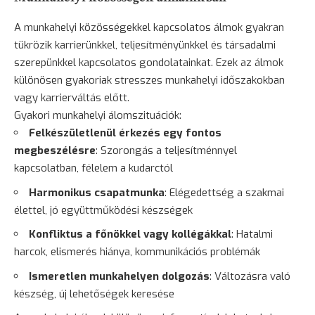
A munkahelyi közösségekkel kapcsolatos álmok gyakran
tükrözik karrierünkkel, teljesítményünkkel és társadalmi
szerepünkkel kapcsolatos gondolatainkat. Ezek az álmok
különösen gyakoriak stresszes munkahelyi időszakokban
vagy karrierváltás előtt.
Gyakori munkahelyi álomszituációk:
Felkészületlenül érkezés egy fontos
megbeszélésre
:
Szorongás
a teljesítménnyel
kapcsolatban, félelem a kudarctól
Harmonikus csapatmunka
: Elégedettség a szakmai
élettel, jó együttműködési készségek
Konfliktus a főnökkel vagy kollégákkal
: Hatalmi
harcok, elismerés hiánya, kommunikációs problémák
Ismeretlen munkahelyen dolgozás
: Változásra való
készség, új lehetőségek keresése