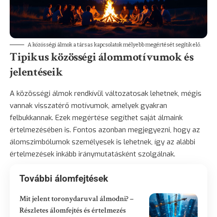
A közösségi álmok a társas kapcsolatok mélyebb megértését segítik elő.
Tipikus közösségi álommotívumok és
jelentéseik
A közösségi álmok rendkívül változatosak lehetnek, mégis
vannak visszatérő motívumok, amelyek gyakran
felbukkannak. Ezek megértése segíthet saját álmaink
értelmezésében is. Fontos azonban megjegyezni, hogy az
álomszimbólumok személyesek is lehetnek, így az alábbi
értelmezések inkább iránymutatásként szolgálnak.
További álomfejtések
Mit jelent toronydaruval álmodni? –
Részletes álomfejtés és értelmezés