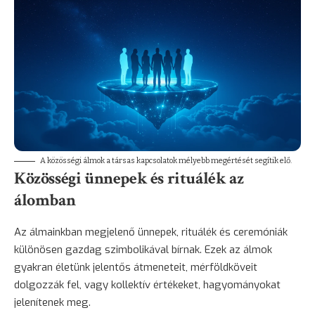
A közösségi álmok a társas kapcsolatok mélyebb megértését segítik elő.
Közösségi ünnepek és rituálék az
álomban
Az álmainkban megjelenő ünnepek, rituálék és ceremóniák
különösen gazdag szimbolikával bírnak. Ezek az álmok
gyakran életünk jelentős átmeneteit, mérföldköveit
dolgozzák fel, vagy kollektív értékeket, hagyományokat
jelenítenek meg.