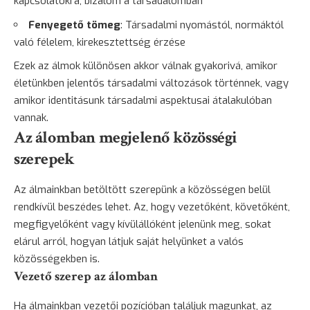
kapcsolatokra, bizalom a társadalomban
Fenyegető tömeg
: Társadalmi nyomástól, normáktól
való félelem, kirekesztettség érzése
Ezek az álmok különösen akkor válnak gyakorivá, amikor
életünkben jelentős társadalmi változások történnek, vagy
amikor identitásunk társadalmi aspektusai átalakulóban
vannak.
Az álomban megjelenő közösségi
szerepek
Az álmainkban betöltött szerepünk a közösségen belül
rendkívül beszédes lehet. Az, hogy vezetőként, követőként,
megfigyelőként vagy kívülállóként jelenünk meg, sokat
elárul arról, hogyan látjuk saját helyünket a valós
közösségekben is.
Vezető szerep az álomban
Ha álmainkban vezetői pozícióban találjuk magunkat, az