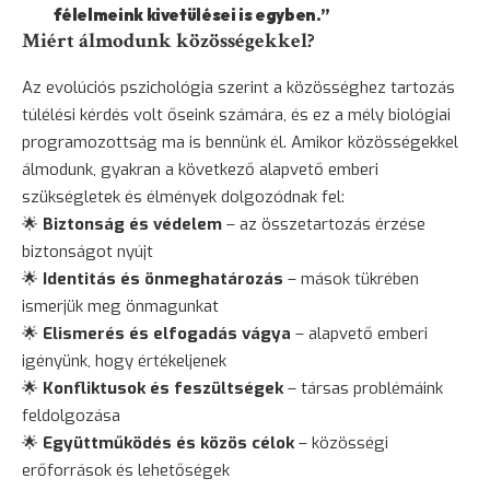
félelmeink kivetülései is egyben.”
Miért álmodunk közösségekkel?
Az evolúciós pszichológia szerint a közösséghez tartozás
túlélési kérdés volt őseink számára, és ez a mély biológiai
programozottság ma is bennünk él. Amikor közösségekkel
álmodunk, gyakran a következő alapvető emberi
szükségletek és élmények dolgozódnak fel:
🌟
Biztonság
és védelem
– az összetartozás érzése
biztonságot nyújt
🌟
Identitás és önmeghatározás
– mások tükrében
ismerjük meg önmagunkat
🌟
Elismerés
és elfogadás vágya
– alapvető emberi
igényünk, hogy értékeljenek
🌟
Konfliktusok és feszültségek
– társas problémáink
feldolgozása
🌟
Együttműködés és közös célok
– közösségi
erőforrások és lehetőségek