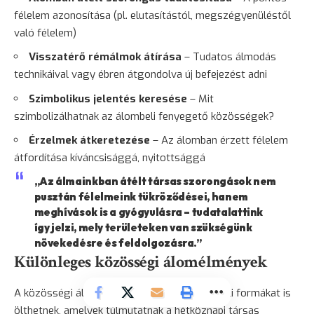
félelem azonosítása (pl. elutasítástól, megszégyenüléstől
való félelem)
Visszatérő
rémálmok
átírása
– Tudatos álmodás
technikáival vagy ébren átgondolva új befejezést adni
Szimbolikus jelentés keresése
– Mit
szimbolizálhatnak az álombeli fenyegető közösségek?
Érzelmek átkeretezése
– Az álomban érzett félelem
átfordítása kíváncsisággá, nyitottsággá
„Az álmainkban átélt társas szorongások nem
pusztán félelmeink tükröződései, hanem
meghívások is a gyógyulásra – tudatalattink
így jelzi, mely területeken van szükségünk
növekedésre és feldolgozásra.”
Különleges közösségi álomélmények
A közösségi álmok néha különleges, rendkívüli formákat is
ölthetnek, amelyek túlmutatnak a hétköznapi társas