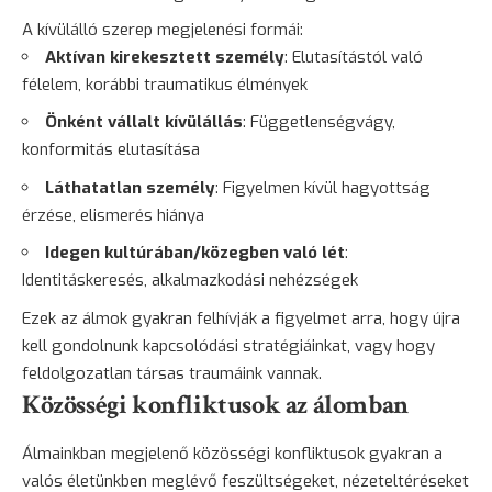
A kívülálló szerep megjelenési formái:
Aktívan kirekesztett személy
: Elutasítástól való
félelem, korábbi traumatikus élmények
Önként vállalt kívülállás
: Függetlenségvágy,
konformitás elutasítása
Láthatatlan személy
: Figyelmen kívül hagyottság
érzése, elismerés hiánya
Idegen kultúrában/közegben való lét
:
Identitáskeresés, alkalmazkodási nehézségek
Ezek az álmok gyakran felhívják a figyelmet arra, hogy újra
kell gondolnunk kapcsolódási stratégiáinkat, vagy hogy
feldolgozatlan társas traumáink vannak.
Közösségi konfliktusok az álomban
Álmainkban megjelenő közösségi konfliktusok gyakran a
valós életünkben meglévő feszültségeket, nézeteltéréseket