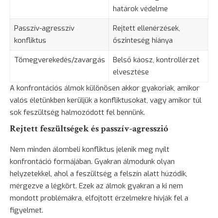
határok védelme
Passzív-agresszív
Rejtett ellenérzések,
konfliktus
őszinteség hiánya
Tömegverekedés/zavargás
Belső káosz, kontrollérzet
elvesztése
A konfrontációs álmok különösen akkor gyakoriak, amikor
valós életünkben kerüljük a konfliktusokat, vagy amikor túl
sok feszültség halmozódott fel bennünk.
Rejtett feszültségek és passzív-agresszió
Nem minden álombeli konfliktus jelenik meg nyílt
konfrontáció formájában. Gyakran álmodunk olyan
helyzetekkel, ahol a feszültség a felszín alatt húzódik,
mérgezve a légkört. Ezek az álmok gyakran a ki nem
mondott problémákra, elfojtott érzelmekre hívják fel a
figyelmet.