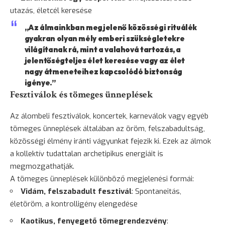
utazás, életcél keresése
„Az álmainkban megjelenő közösségi rituálék
gyakran olyan mély emberi szükségletekre
világítanak rá, mint a valahová tartozás, a
jelentőségteljes élet keresése vagy az élet
nagy átmeneteihez kapcsolódó biztonság
igénye.”
Fesztiválok és tömeges ünneplések
Az álombeli fesztiválok, koncertek, karneválok vagy egyéb
tömeges ünneplések általában az öröm, felszabadultság,
közösségi élmény iránti vágyunkat fejezik ki. Ezek az álmok
a kollektív tudattalan archetipikus energiáit is
megmozgathatják.
A tömeges ünneplések különböző megjelenési formái:
Vidám, felszabadult fesztivál
: Spontaneitás,
életöröm, a kontrolligény elengedése
Kaotikus, fenyegető tömegrendezvény
: