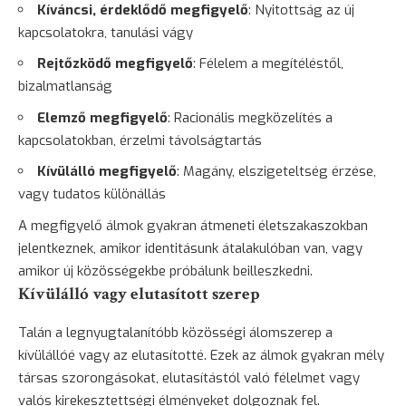
Kíváncsi, érdeklődő megfigyelő
: Nyitottság az új
kapcsolatokra, tanulási vágy
Rejtőzködő megfigyelő
: Félelem a megítéléstől,
bizalmatlanság
Elemző megfigyelő
: Racionális megközelítés a
kapcsolatokban, érzelmi távolságtartás
Kívülálló megfigyelő
:
Magány
, elszigeteltség érzése,
vagy tudatos különállás
A megfigyelő álmok gyakran átmeneti életszakaszokban
jelentkeznek, amikor identitásunk átalakulóban van, vagy
amikor új közösségekbe próbálunk beilleszkedni.
Kívülálló vagy elutasított szerep
Talán a legnyugtalanítóbb közösségi álomszerep a
kívülállóé vagy az elutasítotté. Ezek az álmok gyakran mély
társas szorongásokat, elutasítástól való félelmet vagy
valós kirekesztettségi élményeket dolgoznak fel.