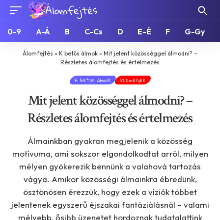
0-9
A-Á
B
C-Cs
D
E-É
F
G-Gy
Álomfejtés
»
K betűs álmok
»
Mit jelent közösséggel álmodni? –
Részletes álomfejtés és értelmezés
K betűs álmok
Személyek
Mit jelent közösséggel álmodni? –
Részletes álomfejtés és értelmezés
Álmainkban gyakran megjelenik a közösség
motívuma, ami sokszor elgondolkodtat arról, milyen
mélyen gyökerezik bennünk a valahová tartozás
vágya. Amikor közösségi álmainkra ébredünk,
ösztönösen érezzük, hogy ezek a víziók többet
jelentenek egyszerű éjszakai fantáziálásnál – valami
mélyebb, ősibb üzenetet hordoznak tudatalattink