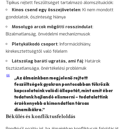
Tipikus rejtett feszültséget tartalmazó álomszituációk:
Kínos csend egy összejövetelen
: Ki nem mondott
gondolatok, őszinteség hiánya
Mosolygó arcok mögötti rosszindulat
:
Bizalmatlanság, önvédelmi mechanizmusok
Pletykálkodó csoport
: Információhiány,
kirekesztettségtől való félelem
Látszólag baráti ugratás, ami fáj
: Határok
tisztázatlansága, önértékelési problémák
„Az álmainkban megjelenő rejtett
feszültségek gyakran pontosabban tükrözik
kapcsolataink valódi állapotát, mint amit éber
tudatunk hajlandó elismerni – tudatalattink
érzékenyebb a kimondatlan társas
dinamikákra.”
Békülés és konfliktusfeloldás
Rendkívül pozitív jel, ha álmainkban konfliktusok feloldását,