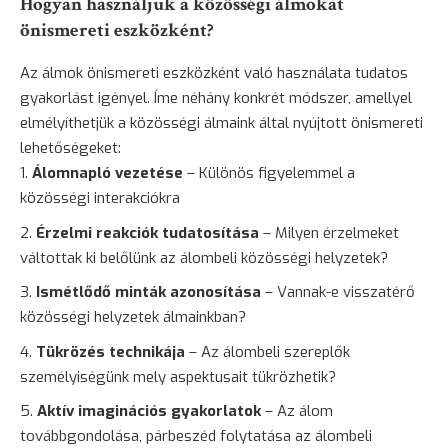
Hogyan használjuk a közösségi álmokat
önismereti eszközként?
Az álmok önismereti eszközként való használata tudatos
gyakorlást igényel. Íme néhány konkrét módszer, amellyel
elmélyíthetjük a közösségi álmaink által nyújtott önismereti
lehetőségeket:
Álomnapló vezetése
– Különös figyelemmel a
közösségi interakciókra
Érzelmi reakciók tudatosítása
– Milyen érzelmeket
váltottak ki belőlünk az álombeli közösségi helyzetek?
Ismétlődő minták azonosítása
– Vannak-e visszatérő
közösségi helyzetek álmainkban?
Tükrözés technikája
– Az álombeli szereplők
személyiségünk mely aspektusait tükrözhetik?
Aktív imaginációs gyakorlatok
– Az álom
továbbgondolása, párbeszéd folytatása az álombeli