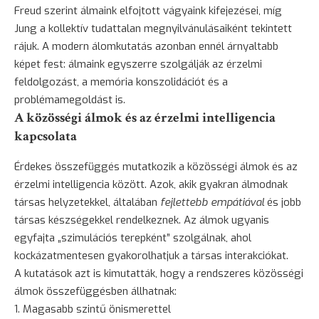
Freud szerint álmaink elfojtott vágyaink kifejezései, míg
Jung a kollektív tudattalan megnyilvánulásaiként tekintett
rájuk. A modern álomkutatás azonban ennél árnyaltabb
képet fest: álmaink egyszerre szolgálják az érzelmi
feldolgozást, a memória konszolidációt és a
problémamegoldást is.
A közösségi álmok és az érzelmi intelligencia
kapcsolata
Érdekes összefüggés mutatkozik a közösségi álmok és az
érzelmi intelligencia között. Azok, akik gyakran álmodnak
társas helyzetekkel, általában
fejlettebb empátiával
és jobb
társas készségekkel rendelkeznek. Az álmok ugyanis
egyfajta „szimulációs terepként” szolgálnak, ahol
kockázatmentesen gyakorolhatjuk a társas interakciókat.
A kutatások azt is kimutatták, hogy a rendszeres közösségi
álmok összefüggésben állhatnak:
Magasabb szintű önismerettel