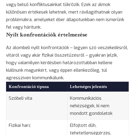
vagy belső konfliktusainkat tükrözik. Ezek az álmok
különösen értékesek lehetnek, mert rávilágíthatnak olyan
problémákra, amelyeket éber állapotunkban nem ismerünk
fel vagy hárítunk.
Nyílt konfrontációk értelmezése
Az álombeli nyílt konfrontációk – legyen szó veszekedésről,
vitáról vagy akár fizikai összetűzésről – gyakran jelzik,
hogy valamilyen kérdésben határozottabban kellene
kiállnunk magunkért, vagy éppen ellenkezőleg, túl
agresszíven kommunikálunk.
Konfrontáció típusa
Lehetséges jelentés
Szóbeli vita
Kommunikációs
nehézségek, ki nem
mondott gondolatok
Fizikai harc
Elfojtott
düh
,
tehetetlenségérzés,