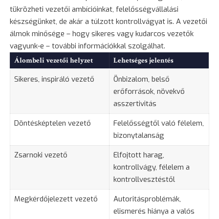
tükrözheti vezetői ambícióinkat, felelősségvállalási
készségünket, de akár a túlzott kontrollvágyat is. A vezetői
álmok minősége – hogy sikeres vagy kudarcos vezetők
vagyunk-e – további információkkal szolgálhat.
Álombeli vezetői helyzet
Lehetséges jelentés
Sikeres, inspiráló vezető
Önbizalom, belső
erőforrások, növekvő
asszertivitás
Döntésképtelen vezető
Felelősségtől való félelem,
bizonytalanság
Zsarnoki vezető
Elfojtott
harag
,
kontrollvágy, félelem a
kontrollvesztéstől
Megkérdőjelezett vezető
Autoritásproblémák,
elismerés hiánya a valós