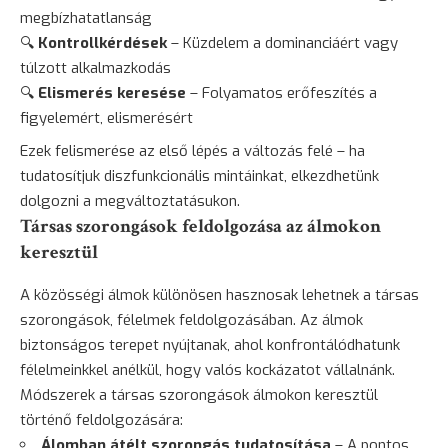
megbízhatatlanság
🔍
Kontrollkérdések
– Küzdelem a dominanciáért vagy
túlzott alkalmazkodás
🔍
Elismerés keresése
– Folyamatos erőfeszítés a
figyelemért, elismerésért
Ezek felismerése az első lépés a változás felé – ha
tudatosítjuk diszfunkcionális mintáinkat, elkezdhetünk
dolgozni a megváltoztatásukon.
Társas szorongások feldolgozása az álmokon
keresztül
A közösségi álmok különösen hasznosak lehetnek a társas
szorongások, félelmek feldolgozásában. Az álmok
biztonságos terepet nyújtanak, ahol konfrontálódhatunk
félelmeinkkel anélkül, hogy valós kockázatot vállalnánk.
Módszerek a társas szorongások álmokon keresztül
történő feldolgozására:
Álomban átélt szorongás tudatosítása
– A pontos