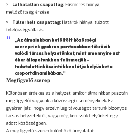
Láthatatlan csapattag
: Elismerés hiánya,
mellőzöttség érzése
Túlterhelt csapattag
: Határok hiánya, túlzott
felelősségvállalás
„Az álmainkban betöltött közösségi
szerepeink gyakran pontosabban tükrözik
valódi társas helyzetünket, mint amennyire azt
éber állapotunkban felismerjük –
tudatalattink őszintébben látja helyünket a
csoportdinamikában.”
Megfigyelő szerep
Különösen érdekes az a helyzet, amikor álmainkban pusztán
megfigyelői vagyunk a közösségi eseményeknek. Ez
gyakran jelzi, hogy érzelmileg távolságot tartunk bizonyos
társas helyzetektől, vagy még keressük helyünket egy
adott közösségben.
A megfigyelő szerep különböző árnyalatai: