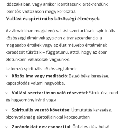
időszakaiban, vagy amikor identitásunk, értékrendünk
jelentős változáson megy keresztül.
Vallási és spirituális közösségi élmények
Az álmainkban megjelenő vallási szertartások, spirituális
közösségi élmények gyakran a transzcendencia, a
magasabb értékek vagy az élet mélyebb értelmének
keresését tükrözik – függetlenül attól, hogy az éber
életünkben vallásosak vagyunk-e.
Jellemző spirituális közösségi álmok:
Közös ima vagy meditáció
: Belső béke keresése,
kapcsolódás valami nagyobbal
Vallási szertartáson való részvétel
: Struktúra, rend
és hagyomány iránti vágy
Spirituális vezető követése
: Útmutatás keresése,
bizonytalanság életcéljainkkal kapcsolatban
Zarándoklat egy csoporttal
: Önfejlesztés, belső