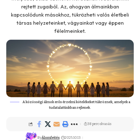
rejtett zugaiból. Az, ahogyan álmainkban
kapcsolódunk másokhoz, tükrözheti valós életbeli
társas helyzeteinket, vágyainkat vagy éppen
félelmeinket.
A közösségi álmok erős érzelmi kötelékeket tükröznek, amelyek a
tudatalattinkban rejlenek.
38 perc olvasás
By
Álomfejtés
2025.10.13.