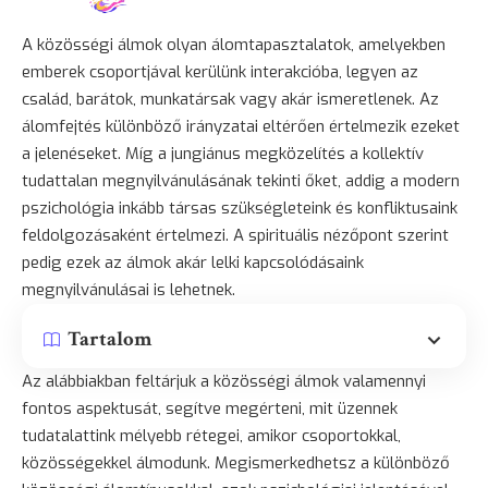
A közösségi álmok olyan álomtapasztalatok, amelyekben
emberek csoportjával kerülünk interakcióba, legyen az
család, barátok, munkatársak vagy akár ismeretlenek. Az
álomfejtés különböző irányzatai eltérően értelmezik ezeket
a jelenéseket. Míg a jungiánus megközelítés a kollektív
tudattalan megnyilvánulásának tekinti őket, addig a modern
pszichológia inkább társas szükségleteink és konfliktusaink
feldolgozásaként értelmezi. A spirituális nézőpont szerint
pedig ezek az álmok akár lelki kapcsolódásaink
megnyilvánulásai is lehetnek.
Tartalom
Az alábbiakban feltárjuk a közösségi álmok valamennyi
fontos aspektusát, segítve megérteni, mit üzennek
tudatalattink mélyebb rétegei, amikor csoportokkal,
közösségekkel álmodunk. Megismerkedhetsz a különböző