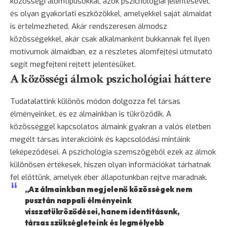
közösségi álomtípusokkal, azok pszichológiai jelentésével,
és olyan gyakorlati eszközökkel, amelyekkel saját álmaidat
is értelmezheted. Akár rendszeresen álmodsz
közösségekkel, akár csak alkalmanként bukkannak fel ilyen
motívumok álmaidban, ez a részletes álomfejtési útmutató
segít megfejteni rejtett jelentésüket.
A közösségi álmok pszichológiai háttere
Tudatalattink különös módon dolgozza fel társas
élményeinket, és ez álmainkban is tükröződik. A
közösséggel kapcsolatos álmaink gyakran a valós életben
megélt társas interakcióink és kapcsolódási mintáink
leképeződései. A pszichológia szemszögéből ezek az álmok
különösen értékesek, hiszen olyan információkat tárhatnak
fel előttünk, amelyek éber állapotunkban rejtve maradnak.
„Az álmainkban megjelenő közösségek nem
pusztán nappali élményeink
visszatükröződései, hanem identitásunk,
társas szükségleteink és legmélyebb