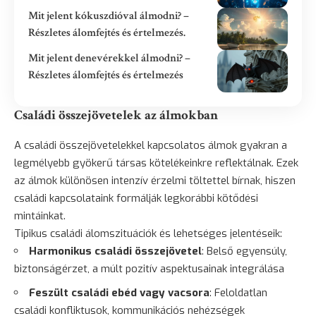
Mit jelent kókuszdióval álmodni? –
Részletes álomfejtés és értelmezés.
Mit jelent denevérekkel álmodni? –
Részletes álomfejtés és értelmezés
Családi összejövetelek az álmokban
A családi összejövetelekkel kapcsolatos álmok gyakran a
legmélyebb gyökerű társas kötelékeinkre reflektálnak. Ezek
az álmok különösen intenzív érzelmi töltettel bírnak, hiszen
családi kapcsolataink formálják legkorábbi kötődési
mintáinkat.
Tipikus családi álomszituációk és lehetséges jelentéseik:
Harmonikus családi összejövetel
: Belső egyensúly,
biztonságérzet, a múlt pozitív aspektusainak integrálása
Feszült családi ebéd vagy vacsora
: Feloldatlan
családi konfliktusok, kommunikációs nehézségek