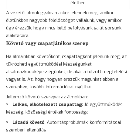
életben
A vezetői álmok gyakran akkor jelennek meg, amikor
életünkben nagyobb felelősséget vállalunk, vagy amikor
úgy érezzük, hogy nincs kellő befolyásunk saját sorsunk
alakítására.
Követő vagy csapatjátékos szerep
Ha álmainkban követőként, csapattagként jelenünk meg, az
tükrözheti együttműködési készségünket,
alkalmazkodóképességünket, de akár a túlzott megfelelési
vágyat is. Az, hogy hogyan érezzük magunkat ebben a
szerepben, további információkat nyújthat.
Jellemző követő-szerepek az álmokban:
Lelkes, elkötelezett csapattag
: Jó együttműködési
készség, közösségi értékek fontossága
Lázadó
követő
: Autoritásproblémák, konformitással
szembeni ellenállás