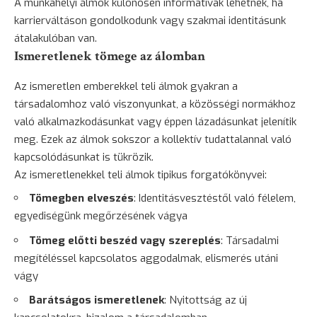
A munkahelyi álmok különösen informatívak lehetnek, ha
karrierváltáson gondolkodunk vagy szakmai identitásunk
átalakulóban van.
Ismeretlenek tömege az álomban
Az ismeretlen emberekkel teli álmok gyakran a
társadalomhoz való viszonyunkat, a közösségi normákhoz
való alkalmazkodásunkat vagy éppen lázadásunkat jelenítik
meg. Ezek az álmok sokszor a kollektív tudattalannal való
kapcsolódásunkat is tükrözik.
Az ismeretlenekkel teli álmok tipikus forgatókönyvei:
Tömegben elveszés
: Identitásvesztéstől való félelem,
egyediségünk megőrzésének vágya
Tömeg előtti beszéd vagy szereplés
: Társadalmi
megítéléssel kapcsolatos aggodalmak, elismerés utáni
vágy
Barátságos ismeretlenek
: Nyitottság az új