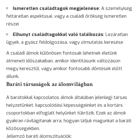
Ismeretlen családtagok megjelenése
: A személyiség
feltáratlan aspektusai, vagy a családi örökség ismeretlen
részei
Elhunyt családtagokkal való találkozás
: Lezáratlan
ügyek, a gyász feldolgozása, vagy útmutatás keresése
A családi álmok különösen fontosak lehetnek életünk
átmeneti időszakaiban, amikor identitásunk változáson
megy keresztül, vagy amikor fontosabb döntések előtt
állunk.
Baráti társaságok az álomvilágban
A barátokkal kapcsolatos álmok általában jelenlegi társas
helyzetünket, kapcsolódási képességeinket és a kortárs
csoportokban elfoglalt helyünket tükrözik. Ezek az álmok
gyakran rávilágítanak arra, hogyan látjuk magunkat a baráti
közösségekben.
Jellemző baráti álomszituációk: