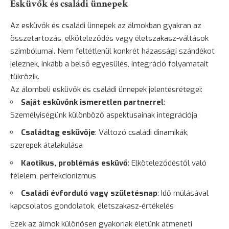
Esküvők és családi ünnepek
Az esküvők és családi ünnepek az álmokban gyakran az
összetartozás, elköteleződés vagy életszakasz-váltások
szimbólumai. Nem feltétlenül konkrét házassági szándékot
jeleznek, inkább a belső egyesülés, integráció folyamatait
tükrözik.
Az álombeli esküvők és családi ünnepek jelentésrétegei:
Saját esküvőnk ismeretlen partnerrel
:
Személyiségünk különböző aspektusainak integrációja
Családtag esküvője
: Változó családi dinamikák,
szerepek átalakulása
Kaotikus, problémás esküvő
: Elköteleződéstől való
félelem, perfekcionizmus
Családi évforduló vagy születésnap
: Idő múlásával
kapcsolatos gondolatok, életszakasz-értékelés
Ezek az álmok különösen gyakoriak életünk átmeneti