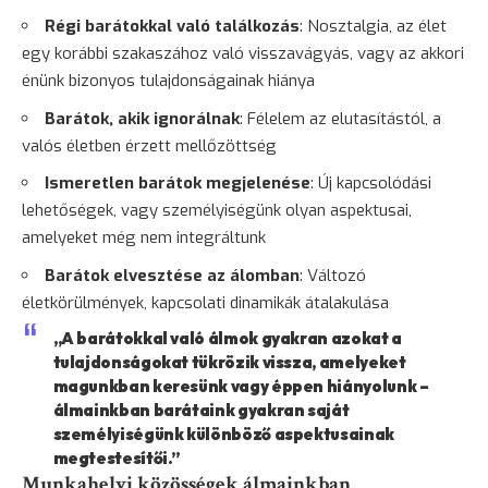
Régi barátokkal való találkozás
: Nosztalgia, az élet
egy korábbi szakaszához való visszavágyás, vagy az akkori
énünk bizonyos tulajdonságainak hiánya
Barátok, akik ignorálnak
:
Félelem
az elutasítástól, a
valós életben érzett mellőzöttség
Ismeretlen barátok megjelenése
: Új kapcsolódási
lehetőségek, vagy személyiségünk olyan aspektusai,
amelyeket még nem integráltunk
Barátok elvesztése az álomban
: Változó
életkörülmények, kapcsolati dinamikák átalakulása
„A barátokkal való álmok gyakran azokat a
tulajdonságokat tükrözik vissza, amelyeket
magunkban keresünk vagy éppen hiányolunk –
álmainkban barátaink gyakran saját
személyiségünk különböző aspektusainak
megtestesítői.”
Munkahelyi közösségek álmainkban