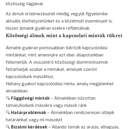
közösség tagjaival
Az álmok értelmezésénél mindig vegyük figyelembe
aktuális élethelyzetünket és a közelmúlt eseményeit is,
hiszen álmaink gyakran ezekre reflektálnak.
Közösségi álmok mint a kapcsolati minták tükrei
Álmaink gyakran pontosabban tükrözik kapcsolódási
mintáinkat, mint amennyire azt éber állapotunkban
felismerjük. A visszatérő közösségi álommotívumok
feltárhatják azokat a mintákat, amelyek szerint
kapcsolódunk másokhoz.
Néhány gyakori kapcsolódási minta, amely megjelenhet
álmainkban:
🔍
Függőségi minták
– Álmainkban túlzottan
támaszkodunk másokra vagy mások ránk
🔍
Határproblémák
– Álmainkban rendszeresen átlépik
határainkat vagy mi másokét
🔍
Bizalmi kérdések
– Állandó témák az árulás, elhagyás,