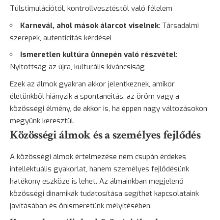
Túlstimulációtól, kontrollvesztéstől való félelem
Karnevál, ahol mások álarcot viselnek
: Társadalmi
szerepek, autenticitás kérdései
Ismeretlen kultúra ünnepén való részvétel
:
Nyitottság az újra, kulturális kíváncsiság
Ezek az álmok gyakran akkor jelentkeznek, amikor
életünkből hiányzik a spontaneitás, az öröm vagy a
közösségi élmény, de akkor is, ha éppen nagy változásokon
megyünk keresztül.
Közösségi álmok és a személyes fejlődés
A közösségi álmok értelmezése nem csupán érdekes
intellektuális gyakorlat, hanem személyes fejlődésünk
hatékony eszköze is lehet. Az álmainkban megjelenő
közösségi dinamikák tudatosítása segíthet kapcsolataink
javításában és önismeretünk mélyítésében.