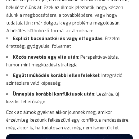
békülést élünk át. Ezek az álmok jelezhetik, hogy készen
állunk a megbocsátásra, a továbblépésre, vagy hogy
tudatalattink már dolgozik egy probléma megoldásán.
A békülés különböző formái az álmokban:
Explicit bocsánatkérés vagy elfogadás
: Érzelmi
érettség, gyógyulási folyamat
Közös nevetés egy vita után
: Perspektívaváltás,
humor mint megküzdési stratégia
Együttműködés korábbi ellenfelekkel
: Integráció,
szintézisre való képesség
Ünneplés korábbi konfliktusok után
: Lezárás, új
kezdet lehetősége
Ezek az álmok gyakran akkor jelennek meg, amikor
érzelmileg kezdünk felkészülni egy konfliktus rendezésére,
még akkor is, ha tudatosan ezt még nem ismertük fel.