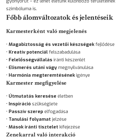
gyönyörűt – ez lehet életünk különböző területeinek
szimbóluma is.
Főbb álomváltozatok és jelentéseik
Karmesterként való megjelenés
•
Magabiztosság és vezetői készségek
fejlődése
•
Kreatív potenciál
felszabadulása
•
Felelősségvállalás
iránti készenlét
•
Elismerés utáni vágy
megnyilvánulása
•
Harmónia megteremtésének
igénye
Karmester megfigyelése
•
Útmutatás keresése
életben
•
Inspiráció
szükséglete
•
Passzív szerep
elfogadása
•
Tanulási folyamat
jelzése
•
Mások iránti tisztelet
kifejezése
Zenekarral való interakció