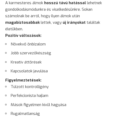
A karmesteres álmok
hosszú távú hatással
lehetnek
gondolkodásmódunkra és viselkedésünkre. Sokan
számolnak be arról, hogy ilyen álmok után
magabiztosabbak
lettek, vagy
új irányokat
találtak
életükben.
Pozitív változások:
Növekvő önbizalom
Jobb szervezőkészség
Kreatív áttörések
Kapcsolatok javulása
Figyelmeztetések:
Túlzott kontrolligény
Perfekcionista hajlam
Mások figyelmen kívül hagyása
Rugalmatlanság