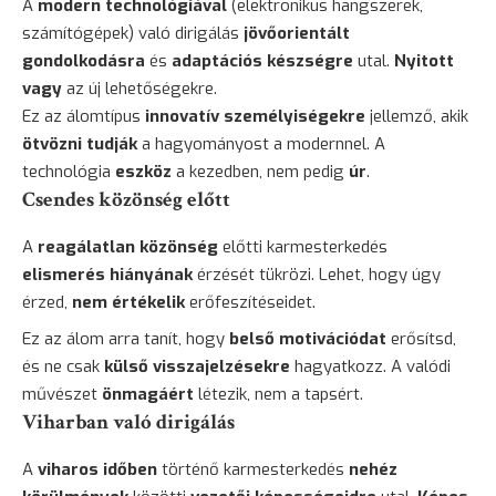
A
modern technológiával
(elektronikus hangszerek,
számítógépek) való dirigálás
jövőorientált
gondolkodásra
és
adaptációs készségre
utal.
Nyitott
vagy
az új lehetőségekre.
Ez az álomtípus
innovatív személyiségekre
jellemző, akik
ötvözni tudják
a hagyományost a modernnel. A
technológia
eszköz
a kezedben, nem pedig
úr
.
Csendes közönség előtt
A
reagálatlan közönség
előtti karmesterkedés
elismerés hiányának
érzését tükrözi. Lehet, hogy úgy
érzed,
nem értékelik
erőfeszítéseidet.
Ez az álom arra tanít, hogy
belső motivációdat
erősítsd,
és ne csak
külső visszajelzésekre
hagyatkozz. A valódi
művészet
önmagáért
létezik, nem a tapsért.
Viharban való dirigálás
A
viharos időben
történő karmesterkedés
nehéz