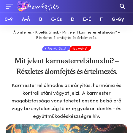
0-9
A-Á
B
C-Cs
D
E-É
F
G-Gy
Álomfejtés
»
K betűs álmok
»
Mit jelent karmesterrel álmodni? –
Részletes álomfejtés és értelmezés.
K betűs álmok
Személyek
Mit jelent karmesterrel álmodni? –
Részletes álomfejtés és értelmezés.
Karmesterrel álmodni: az irányítás, harmónia és
kontroll utáni vágyat jelzi. A karmester
magabiztossága vagy tehetetlensége belső erő
vagy bizonytalanság tünete; gyakran döntés- és
együttműködéskészségre hív.