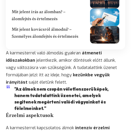
Mit jelent írás az álomban? –
álomfejtés és értelmezés
Mit jelent kovácsról álmodni? –
Személyes álomfejtés és értelmezés
A karmesterrel való álmodás gyakran
átmeneti
időszakokban
jelentkezik, amikor döntések előtt állunk,
vagy változásra van szükségünk. A tudatalattink üzenet
formájában jelzi: itt az ideje, hogy
kezünkbe vegyük
irányítást
saját életünk felett.
"Az álmok nem csupán véletlenszerű képek,
hanem tudatalattink üzenetei, amelyek
segítenek megérteni valódi vágyainkat és
félelmeinket."
Érzelmi aspektusok
A karmesterrel kapcsolatos álmok
intenzív érzelmi