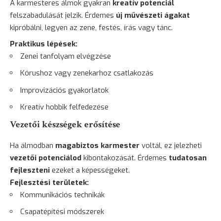
A karmesteres álmok gyakran
kreatív potenciál
felszabadulását jelzik. Érdemes
új művészeti ágakat
kipróbálni, legyen az zene, festés, írás vagy tánc.
Praktikus lépések:
Zenei tanfolyam elvégzése
Kórushoz vagy zenekarhoz csatlakozás
Improvizációs gyakorlatok
Kreatív hobbik felfedezése
Vezetői készségek erősítése
Ha álmodban
magabiztos karmester
voltál, ez jelezheti
vezetői potenciálod
kibontakozását. Érdemes
tudatosan
fejleszteni
ezeket a képességeket.
Fejlesztési területek:
Kommunikációs technikák
Csapatépítési módszerek