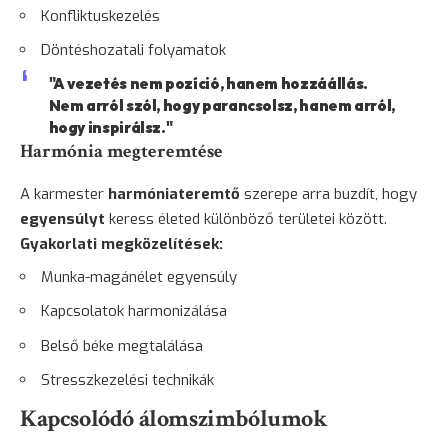
Konfliktuskezelés
Döntéshozatali folyamatok
"A vezetés nem pozíció, hanem hozzáállás.
Nem arról szól, hogy parancsolsz, hanem arról,
hogy inspirálsz."
Harmónia megteremtése
A karmester
harmóniateremtő
szerepe arra buzdít, hogy
egyensúlyt
keress életed különböző területei között.
Gyakorlati megközelítések:
Munka-magánélet egyensúly
Kapcsolatok harmonizálása
Belső béke megtalálása
Stresszkezelési technikák
Kapcsolódó álomszimbólumok