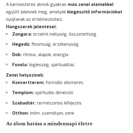
A karmesteres álmok gyakran
más zenei elemekkel
együtt jelennek meg, amelyek
kiegészítő információkat
nyújtanak az értelmezéshez.
Hangszerek jelentései:
Zongora:
érzelmi mélység, összetettség
Hegedű:
finomság, érzékenység
Dob:
ritmus, alapok, energia
Fuvola:
légiesség, spiritualitás
Zenei helyszínek:
Koncertterem:
formális elismerés
Templom:
spirituális dimenzió
Szabadtér:
természetes kifejezés
Otthon:
intim, személyes zene
Az álom hatása a mindennapi életre