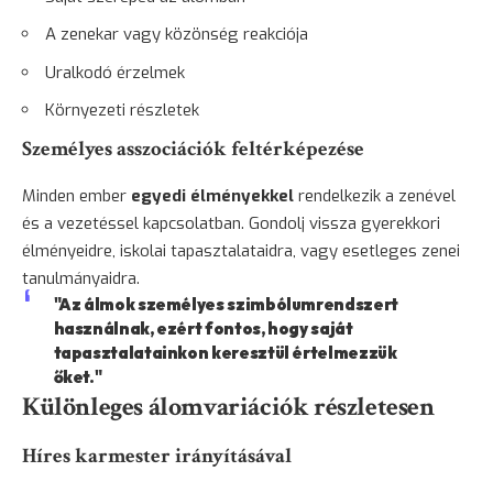
A zenekar vagy közönség reakciója
Uralkodó érzelmek
Környezeti részletek
Személyes asszociációk feltérképezése
Minden ember
egyedi élményekkel
rendelkezik a zenével
és a vezetéssel kapcsolatban. Gondolj vissza gyerekkori
élményeidre, iskolai tapasztalataidra, vagy esetleges zenei
tanulmányaidra.
"Az álmok személyes szimbólumrendszert
használnak, ezért fontos, hogy saját
tapasztalatainkon keresztül értelmezzük
őket."
Különleges álomvariációk részletesen
Híres karmester irányításával