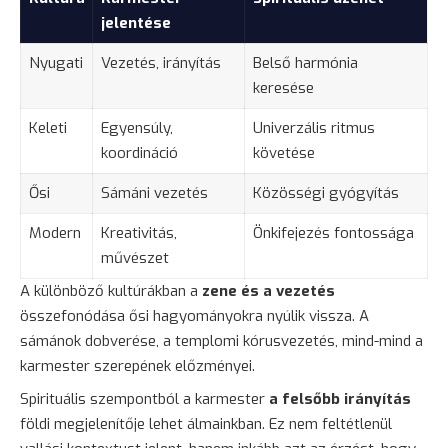
jelentése
Nyugati
Vezetés, irányítás
Belső harmónia
keresése
Keleti
Egyensúly,
Univerzális ritmus
koordináció
követése
Ősi
Sámáni vezetés
Közösségi gyógyítás
Modern
Kreativitás,
Önkifejezés fontossága
művészet
A különböző kultúrákban a
zene és a vezetés
összefonódása ősi hagyományokra nyúlik vissza. A
sámánok dobverése, a templomi kórusvezetés, mind-mind a
karmester szerepének előzményei.
Spirituális szempontból a karmester
a felsőbb irányítás
földi megjelenítője lehet álmainkban. Ez nem feltétlenül