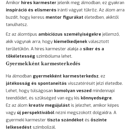
Amikor
híres karmester
jelenik meg álmodban, ez gyakran
inspiráció és elismerés
iránti vágyat tükröz. Az álom arra
buzdít, hogy keress
mentor figurákat
életedben, akiktől
tanulhatsz.
Ez az álomtípus
ambíciózus személyiségekre
jellemző,
akik vágynak arra, hogy
kiemelkedjenek
választott
területükön. A híres karmester alakja a
siker és a
tökéletesség
szimbóluma lehet.
Gyermekként karmesterkedés
Ha álmodban
gyermekként karmesterkedsz
, ez
játékosság és spontaneitás
visszatérését jelzi életedbe.
Lehet, hogy túlságosan
komolyan veszed
mindennapi
teendőidet, és szükséged van egy kis
könnyedségre
.
Ez az álom
kreatív megújulást
is jelezhet, amikor képes
vagy
új perspektívából
nézni megszokott dolgaidra. A
gyermeki karmester
tiszta szándékot
és
őszinte
lelkesedést
szimbolizál.