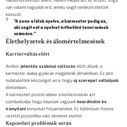
vallási kontextust jelent, hanem inkább azt az érzést, hogy
van valami nagyobb erő, amely segít rendezni életünk
káoszát.
"A zene a lélek nyelve, a karmester pedig az,
aki segít ezt a nyelvet érthetővé tenni mások
számára."
Élethelyzetek és álomértelmezések
Karrierváltás előtt
Amikor
jelentős szakmai változás
előtt állunk, a
karmester alakja gyakran megjelenik álmainkban. Ez jelzi
tudatalattink készségét arra, hogy
új szerepet vállaljunk
életünkben.
A karmesteri pozíció ebben a kontextusban azt
szimbolizálja, hogy képesek vagyunk
koordinálni és
irányítani
bonyolult folyamatokat. Ez különösen fontos
vezetői pozíciókba való átmenet esetén.
Kapcsolati problémák során