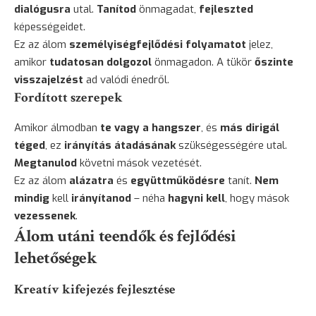
dialógusra
utal.
Tanítod
önmagadat,
fejleszted
képességeidet.
Ez az álom
személyiségfejlődési folyamatot
jelez,
amikor
tudatosan dolgozol
önmagadon. A tükör
őszinte
visszajelzést
ad valódi énedről.
Fordított szerepek
Amikor álmodban
te vagy a hangszer
, és
más dirigál
téged
, ez
irányítás átadásának
szükségességére utal.
Megtanulod
követni mások vezetését.
Ez az álom
alázatra
és
együttműködésre
tanít.
Nem
mindig
kell
irányítanod
– néha
hagyni kell
, hogy mások
vezessenek
.
Álom utáni teendők és fejlődési
lehetőségek
Kreatív kifejezés fejlesztése