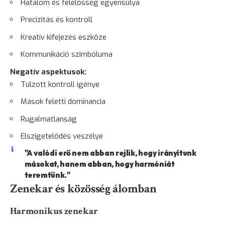
Hatalom és felelősség egyensúlya
Precizitás és kontroll
Kreatív kifejezés eszköze
Kommunikáció szimbóluma
Negatív aspektusok:
Túlzott kontroll igénye
Mások feletti dominancia
Rugalmatlanság
Elszigetelődés veszélye
"A valódi erő nem abban rejlik, hogy irányítunk
másokat, hanem abban, hogy harmóniát
teremtünk."
Zenekar és közösség álomban
Harmonikus zenekar