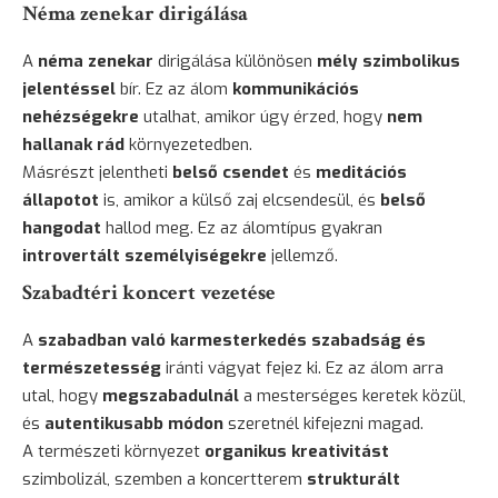
Néma zenekar dirigálása
A
néma zenekar
dirigálása különösen
mély szimbolikus
jelentéssel
bír. Ez az álom
kommunikációs
nehézségekre
utalhat, amikor úgy érzed, hogy
nem
hallanak rád
környezetedben.
Másrészt jelentheti
belső csendet
és
meditációs
állapotot
is, amikor a külső zaj elcsendesül, és
belső
hangodat
hallod meg. Ez az álomtípus gyakran
introvertált személyiségekre
jellemző.
Szabadtéri koncert vezetése
A
szabadban való karmesterkedés
szabadság és
természetesség
iránti vágyat fejez ki. Ez az álom arra
utal, hogy
megszabadulnál
a mesterséges keretek közül,
és
autentikusabb módon
szeretnél kifejezni magad.
A természeti környezet
organikus kreativitást
szimbolizál, szemben a koncertterem
strukturált