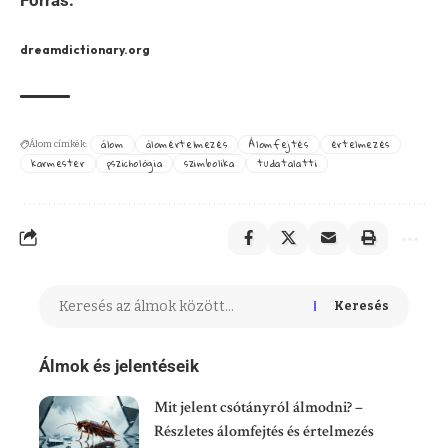
dreamdictionary.org
álom
álomértelmezés
Álomfejtés
értelmezés
Álom címkék:
karmester
pszichológia
szimbolika
tudatalatti
Keresés
Álmok és jelentéseik
Mit jelent csótányról álmodni? –
Részletes álomfejtés és értelmezés