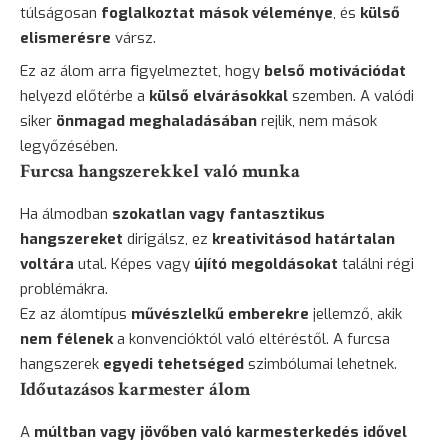
túlságosan
foglalkoztat mások véleménye
, és
külső
elismerésre
vársz.
Ez az álom arra figyelmeztet, hogy
belső motivációdat
helyezd előtérbe a
külső elvárásokkal
szemben. A valódi
siker
önmagad meghaladásában
rejlik, nem mások
legyőzésében.
Furcsa hangszerekkel való munka
Ha álmodban
szokatlan vagy fantasztikus
hangszereket
dirigálsz, ez
kreativitásod határtalan
voltára
utal. Képes vagy
újító megoldásokat
találni régi
problémákra.
Ez az álomtípus
művészlelkű emberekre
jellemző, akik
nem félenek
a konvencióktól való eltéréstől. A furcsa
hangszerek
egyedi tehetséged
szimbólumai lehetnek.
Időutazásos karmester álom
A
múltban vagy jövőben való karmesterkedés
idővel