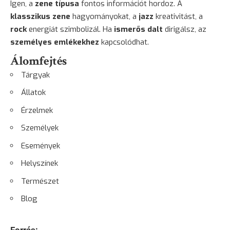
Igen, a
zene típusa
fontos információt hordoz. A
klasszikus zene
hagyományokat, a
jazz
kreativitást, a
rock
energiát szimbolizál. Ha
ismerős dalt
dirigálsz, az
személyes emlékekhez
kapcsolódhat.
Álomfejtés
Tárgyak
Állatok
Érzelmek
Személyek
Események
Helyszínek
Természet
Blog
Forrás: