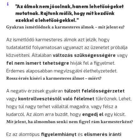
"Az álmok nem jósolnak, hanem lehetőségeket
mutatnak. Rajtunk múlik, hogy mit kezdünk
ezekkel a lehetőségekkel."
Gyakran ismétlődnek a karmesteres álmok – mit jelent ez?
Az ismétlődő karmesteres álmok azt jelzik, hogy
tudatalattid folyamatosan ugyanazt az üzenetet próbálja
közvetíteni. Általában
változás szükségességére
vagy
fel nem ismert tehetségre
hívják fel a figyelmet.
Érdemes alaposabban megvizsgálni élethelyzetedet.
Rossz érzés kíséri a karmesteres álmot – miért?
A negatív érzések gyakran
túlzott felelősségérzetet
vagy
kontrollvesztéstől való félelmet
tükröznek. Lehet,
hogy túl nagy terhet vállaltál magadra, vagy félsz a
kudarcól. Az álom arra buzdít, hogy
engedj el
egy kicsit.
Mit jelent, ha álmomban senki nem figyel rám karmesterként?
Ez az álomtípus
figyelemhiányt
és
elismerés iránti