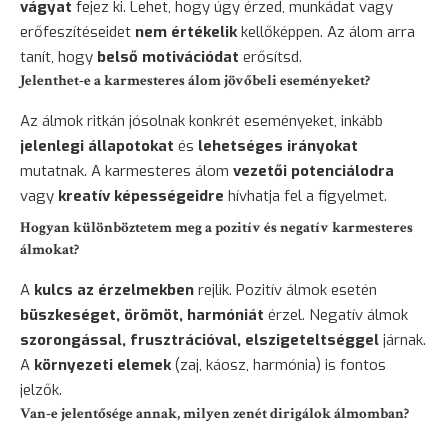
vágyat
fejez ki. Lehet, hogy úgy érzed, munkádat vagy
erőfeszítéseidet
nem értékelik
kellőképpen. Az álom arra
tanít, hogy
belső motivációdat
erősítsd.
Jelenthet-e a karmesteres álom jövőbeli eseményeket?
Az álmok ritkán jósolnak konkrét eseményeket, inkább
jelenlegi állapotokat
és
lehetséges irányokat
mutatnak. A karmesteres álom
vezetői potenciálodra
vagy
kreatív képességeidre
hívhatja fel a figyelmet.
Hogyan különböztetem meg a pozitív és negatív karmesteres
álmokat?
A
kulcs az érzelmekben
rejlik. Pozitív álmok esetén
büszkeséget, örömöt, harmóniát
érzel. Negatív álmok
szorongással, frusztrációval, elszigeteltséggel
járnak.
A
környezeti elemek
(zaj, káosz, harmónia) is fontos
jelzők.
Van-e jelentősége annak, milyen zenét dirigálok álmomban?