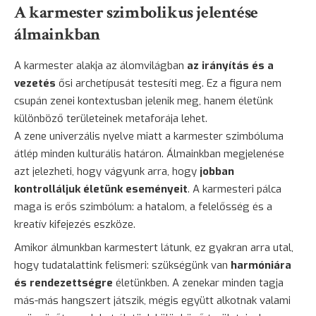
A karmester szimbolikus jelentése
álmainkban
A karmester alakja az álomvilágban
az irányítás és a
vezetés
ősi archetípusát testesíti meg. Ez a figura nem
csupán zenei kontextusban jelenik meg, hanem életünk
különböző területeinek metaforája lehet.
A zene univerzális nyelve miatt a karmester szimbóluma
átlép minden kulturális határon. Álmainkban megjelenése
azt jelezheti, hogy vágyunk arra, hogy
jobban
kontrolláljuk életünk eseményeit
. A karmesteri pálca
maga is erős szimbólum: a hatalom, a felelősség és a
kreatív kifejezés eszköze.
Amikor álmunkban karmestert látunk, ez gyakran arra utal,
hogy tudatalattink felismeri: szükségünk van
harmóniára
és rendezettségre
életünkben. A zenekar minden tagja
más-más hangszert játszik, mégis együtt alkotnak valami