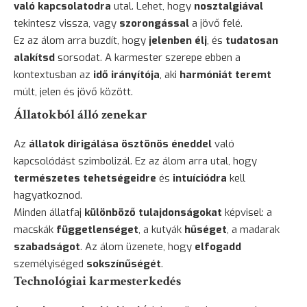
való kapcsolatodra
utal. Lehet, hogy
nosztalgiával
tekintesz vissza, vagy
szorongással
a jövő felé.
Ez az álom arra buzdít, hogy
jelenben élj
, és
tudatosan
alakítsd
sorsodat. A karmester szerepe ebben a
kontextusban az
idő irányítója
, aki
harmóniát teremt
múlt, jelen és jövő között.
Állatokból álló zenekar
Az
állatok dirigálása
ösztönös éneddel
való
kapcsolódást szimbolizál. Ez az álom arra utal, hogy
természetes tehetségeidre
és
intuíciódra
kell
hagyatkoznod.
Minden állatfaj
különböző tulajdonságokat
képvisel: a
macskák
függetlenséget
, a kutyák
hűséget
, a madarak
szabadságot
. Az álom üzenete, hogy
elfogadd
személyiséged
sokszínűségét
.
Technológiai karmesterkedés