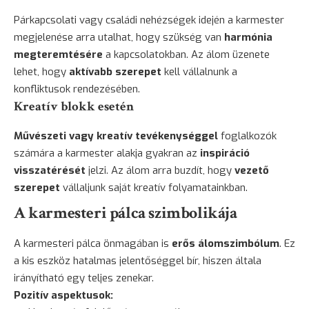
Párkapcsolati vagy családi nehézségek idején a karmester
megjelenése arra utalhat, hogy szükség van
harmónia
megteremtésére
a kapcsolatokban. Az álom üzenete
lehet, hogy
aktívabb szerepet
kell vállalnunk a
konfliktusok rendezésében.
Kreatív blokk esetén
Művészeti vagy kreatív tevékenységgel
foglalkozók
számára a karmester alakja gyakran az
inspiráció
visszatérését
jelzi. Az álom arra buzdít, hogy
vezető
szerepet
vállaljunk saját kreatív folyamatainkban.
A karmesteri pálca szimbolikája
A karmesteri pálca önmagában is
erős álomszimbólum
. Ez
a kis eszköz hatalmas jelentőséggel bír, hiszen általa
irányítható egy teljes zenekar.
Pozitív aspektusok: