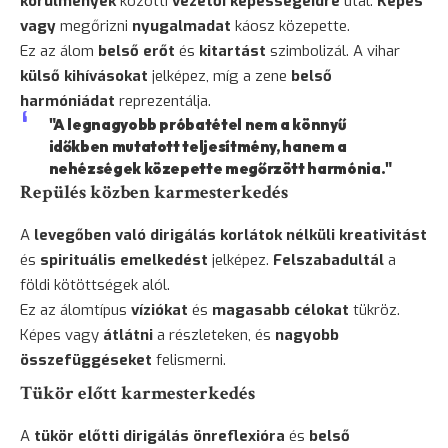
körülmények
közötti
vezetői képességeidre
utal.
Képes
vagy
megőrizni
nyugalmadat
káosz közepette.
Ez az álom
belső erőt
és
kitartást
szimbolizál. A vihar
külső kihívásokat
jelképez, míg a zene
belső
harmóniádat
reprezentálja.
"A legnagyobb próbatétel nem a könnyű
időkben mutatott teljesítmény, hanem a
nehézségek közepette megőrzött harmónia."
Repülés közben karmesterkedés
A
levegőben való dirigálás
korlátok nélküli kreativitást
és
spirituális emelkedést
jelképez.
Felszabadultál
a
földi kötöttségek alól.
Ez az álomtípus
víziókat
és
magasabb célokat
tükröz.
Képes vagy
átlátni
a részleteken, és
nagyobb
összefüggéseket
felismerni.
Tükör előtt karmesterkedés
A
tükör előtti dirigálás
önreflexióra
és
belső