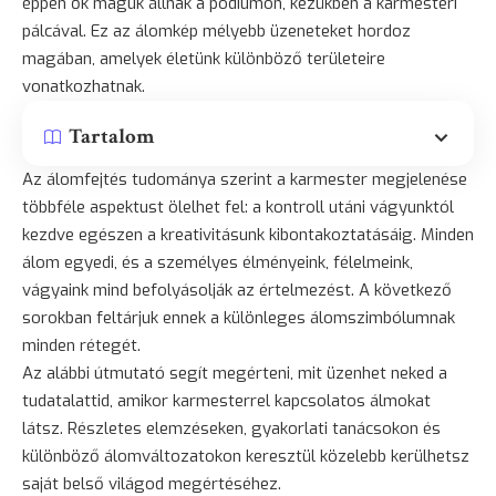
éppen ők maguk állnak a pódiumon, kezükben a karmesteri
pálcával. Ez az álomkép mélyebb üzeneteket hordoz
magában, amelyek életünk különböző területeire
vonatkozhatnak.
Tartalom
Az álomfejtés tudománya szerint a karmester megjelenése
többféle aspektust ölelhet fel: a kontroll utáni vágyunktól
kezdve egészen a kreativitásunk kibontakoztatásáig. Minden
álom egyedi, és a személyes élményeink, félelmeink,
vágyaink mind befolyásolják az értelmezést. A következő
sorokban feltárjuk ennek a különleges álomszimbólumnak
minden rétegét.
Az alábbi útmutató segít megérteni, mit üzenhet neked a
tudatalattid, amikor karmesterrel kapcsolatos álmokat
látsz. Részletes elemzéseken, gyakorlati tanácsokon és
különböző álomváltozatokon keresztül közelebb kerülhetsz
saját belső világod megértéséhez.