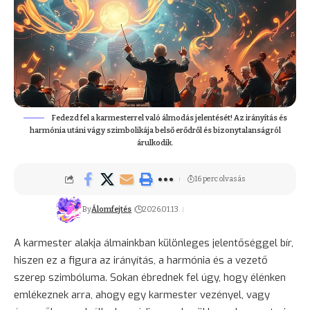
Fedezd fel a karmesterrel való álmodás jelentését! Az irányítás és
harmónia utáni vágy szimbolikája belső erődről és bizonytalanságról
árulkodik.
16 perc olvasás
By
Álomfejtés
2026.01.13.
A karmester alakja álmainkban különleges jelentőséggel bír,
hiszen ez a figura az irányítás, a harmónia és a vezető
szerep szimbóluma. Sokan ébrednek fel úgy, hogy élénken
emlékeznek arra, ahogy egy karmester vezényel, vagy