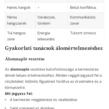
Hamis hangok
–
Belső konfliktus
Néma
Várakozás,
Kommunikációs
hangszerek
türelem
zavar
Túl hangos
Energia,
Túlzott stressz
zene
lelkesedés
Gyakorlati tanácsok álomértelmezéshez
Álomnapló vezetése
Az
álomnapló
vezetése kulcsfontosságú a karmesteres
álmok helyes értelmezéséhez. Minden reggel jegyezd fel a
részleteket, különös figyelmet fordítva az érzelmekre és a
környezetre.
Mit jegyezz fel:
A karmester megjelenése és viselkedése
Saját szereped az álomban