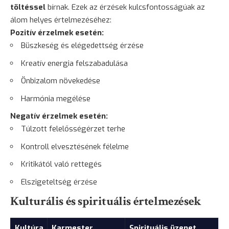
töltéssel
bírnak. Ezek az érzések kulcsfontosságúak az
álom helyes értelmezéséhez:
Pozitív érzelmek esetén:
Büszkeség és elégedettség érzése
Kreatív energia felszabadulása
Önbizalom növekedése
Harmónia megélése
Negatív érzelmek esetén:
Túlzott felelősségérzet terhe
Kontroll elvesztésének félelme
Kritikától való rettegés
Elszigeteltség érzése
Kulturális és spirituális értelmezések
Kultúra
Karmester
Spirituális üzenet