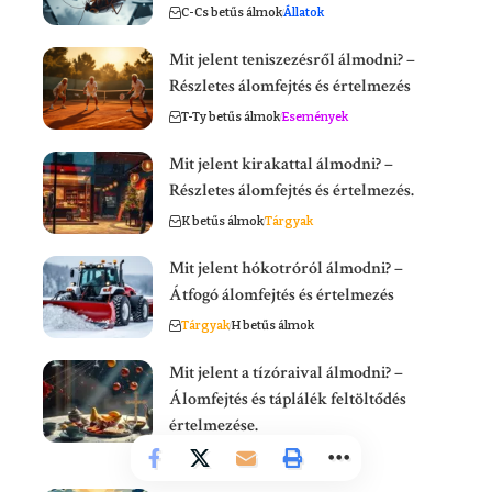
C-Cs betűs álmok
Állatok
Mit jelent teniszezésről álmodni? –
Részletes álomfejtés és értelmezés
T-Ty betűs álmok
Események
Mit jelent kirakattal álmodni? –
Részletes álomfejtés és értelmezés.
K betűs álmok
Tárgyak
Mit jelent hókotróról álmodni? –
Átfogó álomfejtés és értelmezés
Tárgyak
H betűs álmok
Mit jelent a tízóraival álmodni? –
Álomfejtés és táplálék feltöltődés
értelmezése.
Események
T-Ty betűs álmok