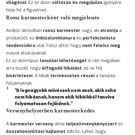
világával
. Ez az álom
változás és megújulás
igényére
hívja fel a figyelmet.
Rossz karmesterként való megjelenés
Amikor álmodban
rossz karmester
vagy, aki
elrontja
a
produkciót, ez
önbizalomhiányra
és
perfekcionista
tendenciákra
utal. Félsz attól, hogy
nem felelsz meg
mások elvárásainak.
Ez az álomtípus
tanulási lehetőséget
is rejt magában:
arra buzdít, hogy
elfogadd hibáidat
, és ne félj
kísérletezni
. A hibák
természetes részei
a tanulási
folyamatnak.
"A legnagyobb művészek nem azok, akik soha
nem hibáznak, hanem akik hibáikból tanulva
folyamatosan fejlődnek."
Versenyhelyzetben karmesterkedés
A
karmester verseny
álma
teljesítménykényszert
és
összehasonlítási hajlamot
tükröz. Lehet, hogy