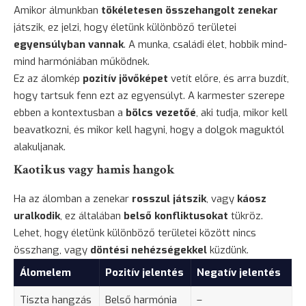
Amikor álmunkban
tökéletesen összehangolt zenekar
játszik, ez jelzi, hogy életünk különböző területei
egyensúlyban vannak
. A munka, családi élet, hobbik mind-
mind harmóniában működnek.
Ez az álomkép
pozitív jövőképet
vetít előre, és arra buzdít,
hogy tartsuk fenn ezt az egyensúlyt. A karmester szerepe
ebben a kontextusban a
bölcs vezetőé
, aki tudja, mikor kell
beavatkozni, és mikor kell hagyni, hogy a dolgok maguktól
alakuljanak.
Kaotikus vagy hamis hangok
Ha az álomban a zenekar
rosszul játszik
, vagy
káosz
uralkodik
, ez általában
belső konfliktusokat
tükröz.
Lehet, hogy életünk különböző területei között nincs
összhang, vagy
döntési nehézségekkel
küzdünk.
Álomelem
Pozitív jelentés
Negatív jelentés
Tiszta hangzás
Belső harmónia
–