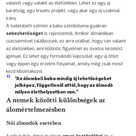
valamit vagy valakit az életünkben. Lehet ez egy új
barátság, egy kreatív projekt, vagy akár egy új szakmai
irány.
A tudatalatti szinten a baba szimbóluma gyakran
sebezhetőséget
is reprezentál. Amikor álmainkban
csecsemővel találkozunk, ez arra utalhat, hogy van valami
az életünkben, ami különös figyelmet és óvatos kezelést
igényel. Ez lehet egy formálódó kapcsolat, egy új ötlet,
vagy éppen egy érzelmi folyamat, amely még csak most
kezd kibontakozni.
"Az álombeli baba mindig új lehetőségeket
jelképez, függetlenül attól, hogy az álmodó
milyen élethelyzetben van."
A nemek közötti különbségek az
álomértelmezésben
Női álmodók esetében
A nők babás álmai gyakran
anyai ösztönökkel
és a