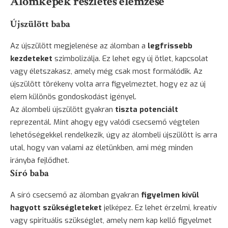
Álomképek részletes elemzése
Újszülött baba
Az újszülött megjelenése az álomban a
legfrissebb
kezdeteket
szimbolizálja. Ez lehet egy új ötlet, kapcsolat
vagy életszakasz, amely még csak most formálódik. Az
újszülött törékeny volta arra figyelmeztet, hogy ez az új
elem különös gondoskodást igényel.
Az álombeli újszülött gyakran
tiszta potenciált
reprezentál. Mint ahogy egy valódi csecsemő végtelen
lehetőségekkel rendelkezik, úgy az álombeli újszülött is arra
utal, hogy van valami az életünkben, ami még minden
irányba fejlődhet.
Síró baba
A síró csecsemő az álomban gyakran
figyelmen kívül
hagyott szükségleteket
jelképez. Ez lehet érzelmi, kreatív
vagy spirituális szükséglet, amely nem kap kellő figyelmet