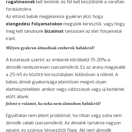
rugalmasnak
kell lennünk, és fel kell készülnünk a váratlan
fordulatokra.
Az eltűnő babák megjelenése gyakran jelzi, hogy
elengedési folyamatokon
megyünk keresztül, vagy hogy
meg kell tanulnunk
bizalmat
tanúsítani az élet folyamatai
iránt.
Milyen gyakran álmodnak emberek babákról?
A kutatások szerint az emberek körülbelül 15-20%-a
álmodik rendszeresen csecsemőkről. Ez az arány magasabb
a 25-45 év közötti korosztályban, különösen a nőknél. A
babás álmok gyakorisága jelentősen megnő olyan
élethelyzetekben, amikor nagy változások vagy új kezdetek
előtt állunk.
Jelent-e valamit, ha soha nem álmodom babákról?
Egyáltalán nem jelent problémát, ha ritkán vagy soha nem
álmodik valaki csecsemőkről. Az álmaink tartalma nagyon
egyéni, és számos tényezőtől függ. Aki nem álmodik