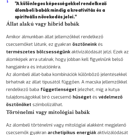
"A különleges képességekkel rendelkező
álombeli babák mindig a kreativitás és a
spirituális növekedés jelei."
Állat alakú vagy hibrid babák
Amikor álmunkban állat jellemzőkkel rendelkező
csecsemőket látunk, ez gyakran
ösztöneink
és
természetes bölcsességünk
aktivizálódását jelzi. Ezek az
álomképek arra utalnak, hogy jobban kell figyelnünk belső
hangjainkra és intuícióinkra.
Az álombeli állat-baba kombinációk különböző jelentésekkel
bírhatnak az állat típusától függően. A macska jellemzőkkel
rendelkező baba
függetlenséget
jelezhet, míg a kutya
tulajdonságokkal bíró csecsemő
hűséget
és
védelmező
ösztönöket
szimbolizálhat.
Történelmi vagy mitológiai babák
Az álombeli történelmi vagy mitológiai alakként megjelenő
csecsemők gyakran
archetipikus energiák
aktivizálódását