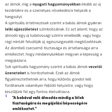
az álmok, míg a
nyugati hagyományokban
inkább az új
kezdetekre és a személyes növekedésre helyezik a
hangsúlyt.
A spirituális értelmezések szerint a babás álmok gyakran
lelki újjászületést
szimbolizálnak. Ez azt jelenti, hogy az
álmodó egy új tudatossági szintre emelkedik, vagy hogy
régi mintáit felváltják új, egészségesebb megközelítések.
Az álombeli csecsemő tisztasága és ártatlansága arra
emlékeztet, hogy mindannyiunkban megvan a képesség a
megújulásra.
Sok spirituális hagyomány szerint a babás álmok
vezetői
üzeneteket
is hordozhatnak. Ezek az álmok
figyelmeztethetnek arra, hogy különös gondot kell
fordítanunk valamilyen fejlődő helyzetre, vagy hogy
készüljünk fel egy fontos életváltásra.
"A babával való álmodás mindig a lélek
tisztaságára és megújulási képességére
emlékeztet."