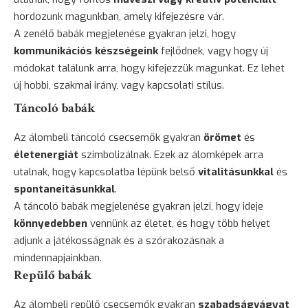
hordozunk magunkban, amely kifejezésre vár.
A zenélő babák megjelenése gyakran jelzi, hogy
kommunikációs készségeink
fejlődnek, vagy hogy új
módokat találunk arra, hogy kifejezzük magunkat. Ez lehet
új hobbi, szakmai irány, vagy kapcsolati stílus.
Táncoló babák
Az álombeli táncoló csecsemők gyakran
örömet
és
életenergiát
szimbolizálnak. Ezek az álomképek arra
utalnak, hogy kapcsolatba lépünk belső
vitalitásunkkal
és
spontaneitásunkkal
.
A táncoló babák megjelenése gyakran jelzi, hogy ideje
könnyedebben
vennünk az életet, és hogy több helyet
adjunk a játékosságnak és a szórakozásnak a
mindennapjainkban.
Repülő babák
Az álombeli repülő csecsemők gyakran
szabadságvágyat