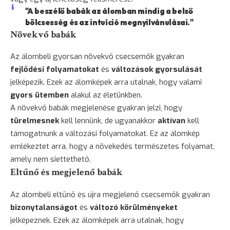
"A beszélő babák az álomban mindig a belső
bölcsesség és az intuíció megnyilvánulásai."
Növekvő babák
Az álombeli gyorsan növekvő csecsemők gyakran
fejlődési folyamatokat
és
változások gyorsulását
jelképezik. Ezek az álomképek arra utalnak, hogy valami
gyors ütemben
alakul az életünkben.
A növekvő babák megjelenése gyakran jelzi, hogy
türelmesnek
kell lennünk, de ugyanakkor
aktívan
kell
támogatnunk a változási folyamatokat. Ez az álomkép
emlékeztet arra, hogy a növekedés természetes folyamat,
amely nem siettethető.
Eltűnő és megjelenő babák
Az álombeli eltűnő és újra megjelenő csecsemők gyakran
bizonytalanságot
és
változó körülményeket
jelképeznek. Ezek az álomképek arra utalnak, hogy