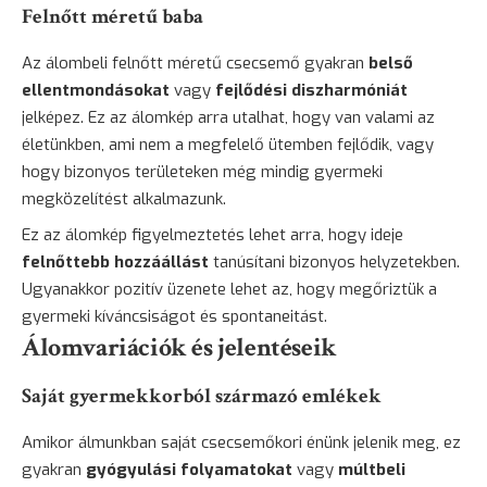
Felnőtt méretű baba
Az álombeli felnőtt méretű csecsemő gyakran
belső
ellentmondásokat
vagy
fejlődési diszharmóniát
jelképez. Ez az álomkép arra utalhat, hogy van valami az
életünkben, ami nem a megfelelő ütemben fejlődik, vagy
hogy bizonyos területeken még mindig gyermeki
megközelítést alkalmazunk.
Ez az álomkép figyelmeztetés lehet arra, hogy ideje
felnőttebb hozzáállást
tanúsítani bizonyos helyzetekben.
Ugyanakkor pozitív üzenete lehet az, hogy megőriztük a
gyermeki kíváncsiságot és spontaneitást.
Álomvariációk és jelentéseik
Saját gyermekkorból származó emlékek
Amikor álmunkban saját csecsemőkori énünk jelenik meg, ez
gyakran
gyógyulási folyamatokat
vagy
múltbeli