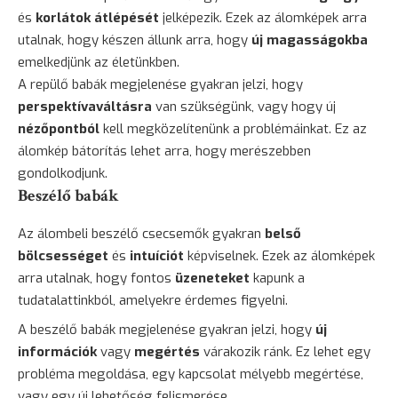
és
korlátok átlépését
jelképezik. Ezek az álomképek arra
utalnak, hogy készen állunk arra, hogy
új magasságokba
emelkedjünk az életünkben.
A repülő babák megjelenése gyakran jelzi, hogy
perspektívaváltásra
van szükségünk, vagy hogy új
nézőpontból
kell megközelítenünk a problémáinkat. Ez az
álomkép bátorítás lehet arra, hogy merészebben
gondolkodjunk.
Beszélő babák
Az álombeli beszélő csecsemők gyakran
belső
bölcsességet
és
intuíciót
képviselnek. Ezek az álomképek
arra utalnak, hogy fontos
üzeneteket
kapunk a
tudatalattinkból, amelyekre érdemes figyelni.
A beszélő babák megjelenése gyakran jelzi, hogy
új
információk
vagy
megértés
várakozik ránk. Ez lehet egy
probléma megoldása, egy kapcsolat mélyebb megértése,
vagy egy új lehetőség felismerése.