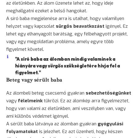
az életünkben. Az álom üzenete lehet az, hogy ideje
meghallgatni ezeket a belső hangokat.
A síró baba megjelenése arra is utalhat, hogy valamilyen
helyzet vagy kapcsolat
sürgős beavatkozást
igényel. Ez
lehet egy elhanyagolt barátság, egy félbehagyott projekt,
vagy egy megoldatlan probléma, amely egyre több
figyelmet követel.
"A síró baba az álomban mindig valaminek a
hiányára vagy sürgős szükségletére hívja fel a
figyelmet."
Beteg vagy sérült baba
Az álombeli beteg csecsemő gyakran
sebezhetőségünket
vagy
félelmeink
tükrözi. Ez az álomkép arra figyelmeztet,
hogy van valami az életünkben, ami veszélyben van, vagy
ami különös védelmet igényel.
A sérült baba látványa az álomban gyakran
gyógyulási
folyamatokat
is jelezhet. Ez azt üzenheti, hogy készen