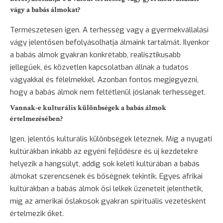
vágy a babás álmokat?
Természetesen igen. A terhesség vagy a gyermekvállalási
vágy jelentősen befolyásolhatja álmaink tartalmát. Ilyenkor
a babás álmok gyakran konkrétabb, realisztikusabb
jellegűek, és közvetlen kapcsolatban állnak a tudatos
vágyakkal és félelmekkel. Azonban fontos megjegyezni,
hogy a babás álmok nem feltétlenül jóslanak terhességet.
Vannak-e kulturális különbségek a babás álmok
értelmezésében?
Igen, jelentős kulturális különbségek léteznek. Míg a nyugati
kultúrákban inkább az egyéni fejlődésre és új kezdetekre
helyezik a hangsúlyt, addig sok keleti kultúrában a babás
álmokat szerencsének és bőségnek tekintik. Egyes afrikai
kultúrákban a babás álmok ősi lelkek üzeneteit jelenthetik,
míg az amerikai őslakosok gyakran spirituális vezetésként
értelmezik őket.