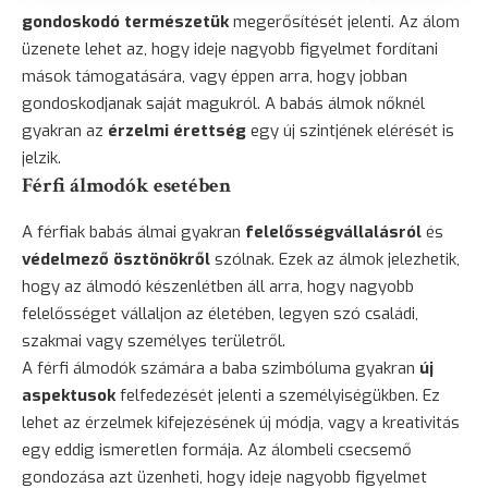
gondoskodó természetük
megerősítését jelenti. Az álom
üzenete lehet az, hogy ideje nagyobb figyelmet fordítani
mások támogatására, vagy éppen arra, hogy jobban
gondoskodjanak saját magukról. A babás álmok nőknél
gyakran az
érzelmi érettség
egy új szintjének elérését is
jelzik.
Férfi álmodók esetében
A férfiak babás álmai gyakran
felelősségvállalásról
és
védelmező ösztönökről
szólnak. Ezek az álmok jelezhetik,
hogy az álmodó készenlétben áll arra, hogy nagyobb
felelősséget vállaljon az életében, legyen szó családi,
szakmai vagy személyes területről.
A férfi álmodók számára a baba szimbóluma gyakran
új
aspektusok
felfedezését jelenti a személyiségükben. Ez
lehet az érzelmek kifejezésének új módja, vagy a kreativitás
egy eddig ismeretlen formája. Az álombeli csecsemő
gondozása azt üzenheti, hogy ideje nagyobb figyelmet