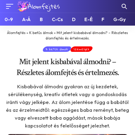
0-9
A-Á
B
C-Cs
D
E-É
F
G-Gy
Álomfejtés
»
K betűs álmok
»
Mit jelent kisbabával álmodni? – Részletes
álomfejtés és értelmezés.
K betűs álmok
Személyek
Mit jelent kisbabával álmodni? –
Részletes álomfejtés és értelmezés.
Kisbabával álmodni gyakran az új kezdetek,
sérülékenység, kreatív ötletek vagy a gondoskodás
iránti vágy jelképe. Az álom jelentése függ a babától
és az érzelmeidtől: egészséges baba reményt, beteg
vagy elveszett baba aggódást, mások babája
kapcsolatot és felelősséget jelezhet.