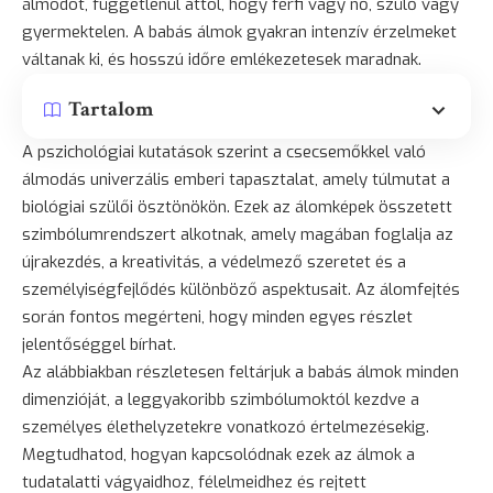
álmodót, függetlenül attól, hogy férfi vagy nő, szülő vagy
gyermektelen. A babás álmok gyakran intenzív érzelmeket
váltanak ki, és hosszú időre emlékezetesek maradnak.
Tartalom
A pszichológiai kutatások szerint a csecsemőkkel való
álmodás univerzális emberi tapasztalat, amely túlmutat a
biológiai szülői ösztönökön. Ezek az álomképek összetett
szimbólumrendszert alkotnak, amely magában foglalja az
újrakezdés, a kreativitás, a védelmező szeretet és a
személyiségfejlődés különböző aspektusait. Az álomfejtés
során fontos megérteni, hogy minden egyes részlet
jelentőséggel bírhat.
Az alábbiakban részletesen feltárjuk a babás álmok minden
dimenzióját, a leggyakoribb szimbólumoktól kezdve a
személyes élethelyzetekre vonatkozó értelmezésekig.
Megtudhatod, hogyan kapcsolódnak ezek az álmok a
tudatalatti vágyaidhoz, félelmeidhez és rejtett