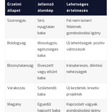
Érzelmi
Jellemző
Lehetséges
állapot
álomkép
értelmezés
Szorongás
Síró,
Fel nem ismert
nyugtalan
félelmek,
baba
gondoskodási igény
Boldogság
Mosolygós,
Új lehetőségek, pozitív
egészséges
változások
baba
Bizonytalanság
Elveszett
Iránykeresés, döntési
vagy eltűnt
nehézségek
baba
Várakozás
Születendő
Új kezdetek, kreatív
baba
projektek
Magány
Egyedül
Kapcsolati vágyak,
hagyott baba
gondoskodási igény