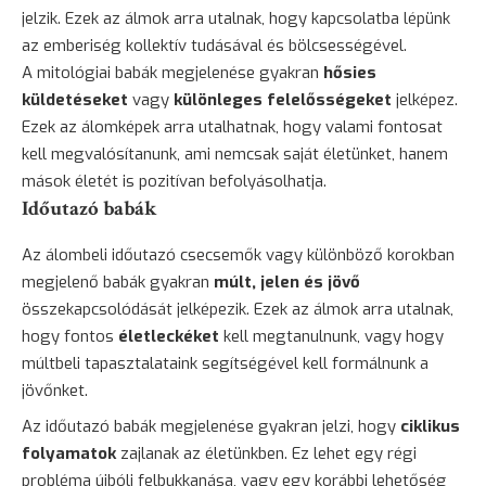
jelzik. Ezek az álmok arra utalnak, hogy kapcsolatba lépünk
az emberiség kollektív tudásával és bölcsességével.
A mitológiai babák megjelenése gyakran
hősies
küldetéseket
vagy
különleges felelősségeket
jelképez.
Ezek az álomképek arra utalhatnak, hogy valami fontosat
kell megvalósítanunk, ami nemcsak saját életünket, hanem
mások életét is pozitívan befolyásolhatja.
Időutazó babák
Az álombeli időutazó csecsemők vagy különböző korokban
megjelenő babák gyakran
múlt, jelen és jövő
összekapcsolódását jelképezik. Ezek az álmok arra utalnak,
hogy fontos
életleckéket
kell megtanulnunk, vagy hogy
múltbeli tapasztalataink segítségével kell formálnunk a
jövőnket.
Az időutazó babák megjelenése gyakran jelzi, hogy
ciklikus
folyamatok
zajlanak az életünkben. Ez lehet egy régi
probléma újbóli felbukkanása, vagy egy korábbi lehetőség