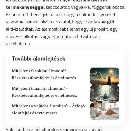
termékenységgel
kapcsolatos vágyakkal függenek össze.
Ez nem feltétlenül jelenti azt, hogy az álmodó gyereket
szeretne, hanem inkább arra utal, hogy kreatív energiái
aktivizálódtak. Az álombeli baba lehet egy új projekt, egy
művészi alkotás, vagy egy fontos életváltozás
szimbóluma.
További álomfejtések
Mit jelent farokkal álmodni? –
Részletes álomfejtés és értelmezés.
Mit jelent tanárral álmodni? –
Részletes álomfejtés és értelmezés.
Mit jelent a vajúdás álomban? – Átfogó
álomfejtés és értelmezés
Sok esetben a női álmodók számára a csecsemő