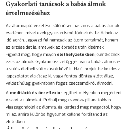
Gyakorlati tanácsok a babás álmok
értelmezéséhez
Az álomnapló vezetése különösen hasznos a babás álmok
esetében, mivel ezek gyakran ismétlődnek és fejlődnek az
idő során. Jegyezd fel nemcsak az álom tartalmát, hanem
az érzéseidet is, amelyek az ébredés után kísérnek.
Figyeld meg, hogy milyen
élethelyzetekben
jelentkeznek
ezek az álmok. Gyakran összefüggés van a babás álmok és
a valós életbeli változások között. Ha új projektbe kezdesz,
kapcsolatot alakítasz ki, vagy fontos döntés előtt állsz,
valószínűleg gyakrabban fogsz csecsemőkről álmodni.
A
meditáció és önreflexió
segíthet mélyebben megérteni
ezeket az álmokat. Próbálj meg csendes pillanatokban
visszagondolni az álomra, és kérdezd meg magadtól, hogy
mi az, amire különös figyelmet kellene fordítanod az
életedben.