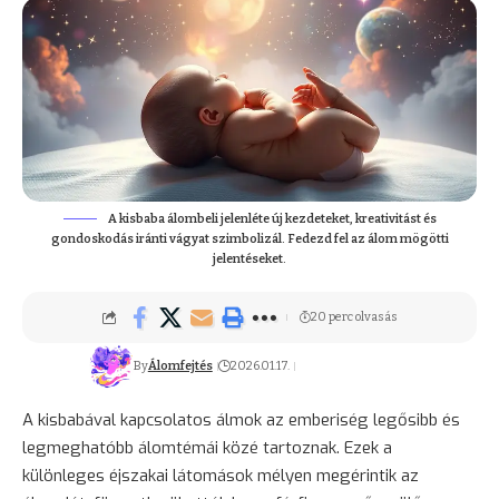
A kisbaba álombeli jelenléte új kezdeteket, kreativitást és
gondoskodás iránti vágyat szimbolizál. Fedezd fel az álom mögötti
jelentéseket.
20 perc olvasás
By
Álomfejtés
2026.01.17.
A kisbabával kapcsolatos álmok az emberiség legősibb és
legmeghatóbb álomtémái közé tartoznak. Ezek a
különleges éjszakai látomások mélyen megérintik az