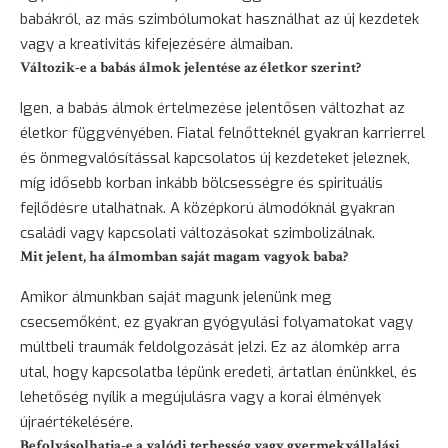
babákról, az más szimbólumokat használhat az új kezdetek
vagy a kreativitás kifejezésére álmaiban.
Változik-e a babás álmok jelentése az életkor szerint?
Igen, a babás álmok értelmezése jelentősen változhat az
életkor függvényében. Fiatal felnőtteknél gyakran karrierrel
és önmegvalósítással kapcsolatos új kezdeteket jeleznek,
míg idősebb korban inkább bölcsességre és spirituális
fejlődésre utalhatnak. A középkorú álmodóknál gyakran
családi vagy kapcsolati változásokat szimbolizálnak.
Mit jelent, ha álmomban saját magam vagyok baba?
Amikor álmunkban saját magunk jelenünk meg
csecsemőként, ez gyakran gyógyulási folyamatokat vagy
múltbeli traumák feldolgozását jelzi. Ez az álomkép arra
utal, hogy kapcsolatba lépünk eredeti, ártatlan énünkkel, és
lehetőség nyílik a megújulásra vagy a korai élmények
újraértékelésére.
Befolyásolhatja-e a valódi terhesség vagy gyermekvállalási