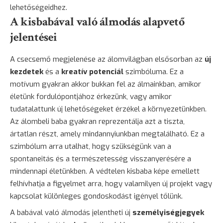
lehetőségeidhez.
A kisbabával való álmodás alapvető
jelentései
A csecsemő megjelenése az álomvilágban elsősorban az
új
kezdetek
és a
kreatív potenciál
szimbóluma. Ez a
motívum gyakran akkor bukkan fel az álmainkban, amikor
életünk fordulópontjához érkezünk, vagy amikor
tudatalattunk új lehetőségeket érzékel a környezetünkben.
Az álombeli baba gyakran reprezentálja azt a tiszta,
ártatlan részt, amely mindannyiunkban megtalálható. Ez a
szimbólum arra utalhat, hogy szükségünk van a
spontaneitás és a természetesség visszanyerésére a
mindennapi életünkben. A védtelen kisbaba képe emellett
felhívhatja a figyelmet arra, hogy valamilyen új projekt vagy
kapcsolat különleges gondoskodást igényel tőlünk.
A babával való álmodás jelentheti új
személyiségjegyek