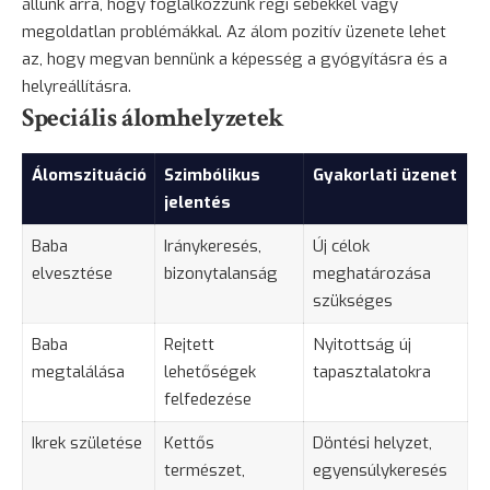
állunk arra, hogy foglalkozzunk régi sebekkel vagy
megoldatlan problémákkal. Az álom pozitív üzenete lehet
az, hogy megvan bennünk a képesség a gyógyításra és a
helyreállításra.
Speciális álomhelyzetek
Álomszituáció
Szimbólikus
Gyakorlati üzenet
jelentés
Baba
Iránykeresés,
Új célok
elvesztése
bizonytalanság
meghatározása
szükséges
Baba
Rejtett
Nyitottság új
megtalálása
lehetőségek
tapasztalatokra
felfedezése
Ikrek születése
Kettős
Döntési helyzet,
természet,
egyensúlykeresés