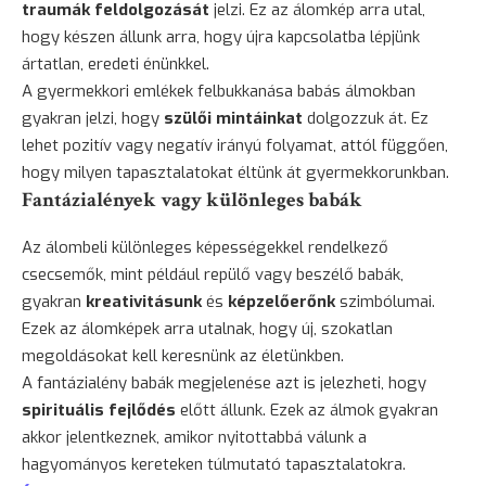
traumák feldolgozását
jelzi. Ez az álomkép arra utal,
hogy készen állunk arra, hogy újra kapcsolatba lépjünk
ártatlan, eredeti énünkkel.
A gyermekkori emlékek felbukkanása babás álmokban
gyakran jelzi, hogy
szülői mintáinkat
dolgozzuk át. Ez
lehet pozitív vagy negatív irányú folyamat, attól függően,
hogy milyen tapasztalatokat éltünk át gyermekkorunkban.
Fantázialények vagy különleges babák
Az álombeli különleges képességekkel rendelkező
csecsemők, mint például repülő vagy beszélő babák,
gyakran
kreativitásunk
és
képzelőerőnk
szimbólumai.
Ezek az álomképek arra utalnak, hogy új, szokatlan
megoldásokat kell keresnünk az életünkben.
A fantázialény babák megjelenése azt is jelezheti, hogy
spirituális fejlődés
előtt állunk. Ezek az álmok gyakran
akkor jelentkeznek, amikor nyitottabbá válunk a
hagyományos kereteken túlmutató tapasztalatokra.