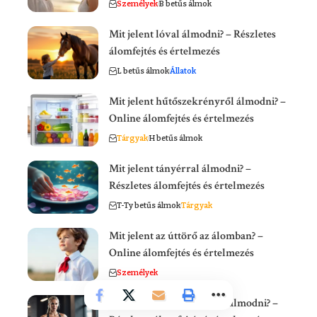
Személyek
B betűs álmok
Mit jelent lóval álmodni? – Részletes
álomfejtés és értelmezés
L betűs álmok
Állatok
Mit jelent hűtőszekrényről álmodni? –
Online álomfejtés és értelmezés
Tárgyak
H betűs álmok
Mit jelent tányérral álmodni? –
Részletes álomfejtés és értelmezés
T-Ty betűs álmok
Tárgyak
Mit jelent az úttörő az álomban? –
Online álomfejtés és értelmezés
Személyek
Mit jelent fitness edzésről álmodni? –