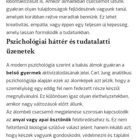
kibontakozását is. Amikor álmainkban csecsemőt látunk,
gyakran olyan tulajdonságok fejlődésének vagyunk tanúi,
amelyek korábban rejtve maradtak bennünk. Ez lehet
kreativitás, empátia, vagy éppen egy teljesen új képesség,
amely lassan formálódik a tudatunkban.
Pszichológiai háttér és tudatalatti
üzenetek
A modern pszichológia szerint a babás álmok gyakran a
belső gyermek
aktivizálódásának jelei. Carl Jung analitikus
pszichológiája alapján ezek az álomképek azt jelzik, hogy a
személyiség egy eddig fel nem fedezett része készül
megnyilvánulni. Ez különösen igaz olyan élethelyzetekben,
amikor nagy változások előtt állunk.
Az álombeli csecsemő megjelenése szorosan kapcsolódik
az
anyai vagy apai ösztönök
felébredéséhez is. Ez nem
feltétlenül biológiai szülővé válást jelent, hanem inkább azt,
hogy készek vagyunk gondoskodni, védelmezni és táplálni