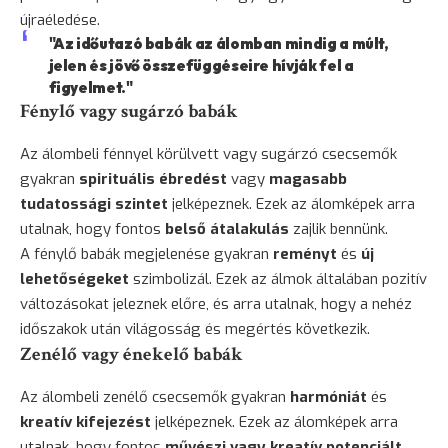
újraéledése.
"Az időutazó babák az álomban mindig a múlt,
jelen és jövő összefüggéseire hívják fel a
figyelmet."
Fénylő vagy sugárzó babák
Az álombeli fénnyel körülvett vagy sugárzó csecsemők
gyakran
spirituális ébredést
vagy
magasabb
tudatossági szintet
jelképeznek. Ezek az álomképek arra
utalnak, hogy fontos
belső átalakulás
zajlik bennünk.
A fénylő babák megjelenése gyakran
reményt
és
új
lehetőségeket
szimbolizál. Ezek az álmok általában pozitív
változásokat jeleznek előre, és arra utalnak, hogy a nehéz
időszakok után világosság és megértés következik.
Zenélő vagy énekelő babák
Az álombeli zenélő csecsemők gyakran
harmóniát
és
kreatív kifejezést
jelképeznek. Ezek az álomképek arra
utalnak, hogy fontos
művészi vagy kreatív potenciált