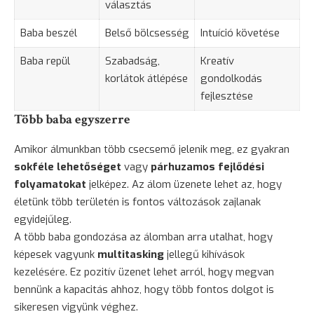
választás
Baba beszél
Belső bölcsesség
Intuíció követése
Baba repül
Szabadság,
Kreatív
korlátok átlépése
gondolkodás
fejlesztése
Több baba egyszerre
Amikor álmunkban több csecsemő jelenik meg, ez gyakran
sokféle lehetőséget
vagy
párhuzamos fejlődési
folyamatokat
jelképez. Az álom üzenete lehet az, hogy
életünk több területén is fontos változások zajlanak
egyidejűleg.
A több baba gondozása az álomban arra utalhat, hogy
képesek vagyunk
multitasking
jellegű kihívások
kezelésére. Ez pozitív üzenet lehet arról, hogy megvan
bennünk a kapacitás ahhoz, hogy több fontos dolgot is
sikeresen vigyünk véghez.