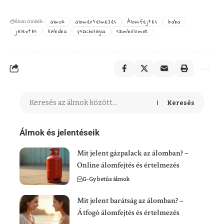
álmok
álomértelmezés
Álomfejtés
baba
Álom címkék:
jelentés
kisbaba
pszichológia
szimbólumok
Keresés
Álmok és jelentéseik
Mit jelent gázpalack az álomban? –
Online álomfejtés és értelmezés
G-Gy betűs álmok
Mit jelent barátság az álomban? –
Átfogó álomfejtés és értelmezés