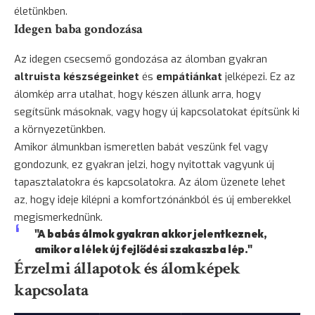
életünkben.
Idegen baba gondozása
Az idegen csecsemő gondozása az álomban gyakran
altruista készségeinket
és
empátiánkat
jelképezi. Ez az
álomkép arra utalhat, hogy készen állunk arra, hogy
segítsünk másoknak, vagy hogy új kapcsolatokat építsünk ki
a környezetünkben.
Amikor álmunkban ismeretlen babát veszünk fel vagy
gondozunk, ez gyakran jelzi, hogy nyitottak vagyunk új
tapasztalatokra és kapcsolatokra. Az álom üzenete lehet
az, hogy ideje kilépni a komfortzónánkból és új emberekkel
megismerkednünk.
"A babás álmok gyakran akkor jelentkeznek,
amikor a lélek új fejlődési szakaszba lép."
Érzelmi állapotok és álomképek
kapcsolata