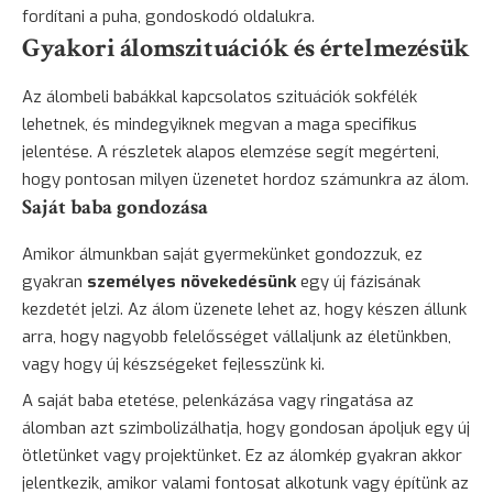
fordítani a puha, gondoskodó oldalukra.
Gyakori álomszituációk és értelmezésük
Az álombeli babákkal kapcsolatos szituációk sokfélék
lehetnek, és mindegyiknek megvan a maga specifikus
jelentése. A részletek alapos elemzése segít megérteni,
hogy pontosan milyen üzenetet hordoz számunkra az álom.
Saját baba gondozása
Amikor álmunkban saját gyermekünket gondozzuk, ez
gyakran
személyes növekedésünk
egy új fázisának
kezdetét jelzi. Az álom üzenete lehet az, hogy készen állunk
arra, hogy nagyobb felelősséget vállaljunk az életünkben,
vagy hogy új készségeket fejlesszünk ki.
A saját baba etetése, pelenkázása vagy ringatása az
álomban azt szimbolizálhatja, hogy gondosan ápoljuk egy új
ötletünket vagy projektünket. Ez az álomkép gyakran akkor
jelentkezik, amikor valami fontosat alkotunk vagy építünk az