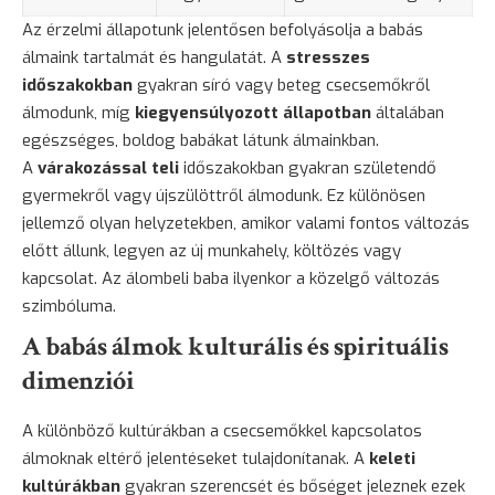
Az érzelmi állapotunk jelentősen befolyásolja a babás
álmaink tartalmát és hangulatát. A
stresszes
időszakokban
gyakran síró vagy beteg csecsemőkről
álmodunk, míg
kiegyensúlyozott állapotban
általában
egészséges, boldog babákat látunk álmainkban.
A
várakozással teli
időszakokban gyakran születendő
gyermekről vagy újszülöttről álmodunk. Ez különösen
jellemző olyan helyzetekben, amikor valami fontos változás
előtt állunk, legyen az új munkahely, költözés vagy
kapcsolat. Az álombeli baba ilyenkor a közelgő változás
szimbóluma.
A babás álmok kulturális és spirituális
dimenziói
A különböző kultúrákban a csecsemőkkel kapcsolatos
álmoknak eltérő jelentéseket tulajdonítanak. A
keleti
kultúrákban
gyakran szerencsét és bőséget jeleznek ezek