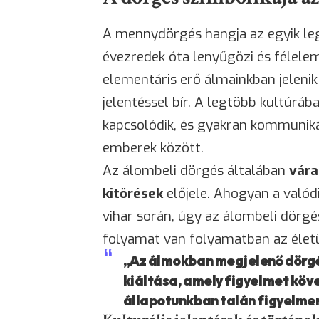
A mennydörgés hangja az egyik le
évezredek óta lenyűgözi és félelem
elementáris erő álmainkban jelenik
jelentéssel bír. A legtöbb kultúráb
kapcsolódik, és gyakran kommuniká
emberek között.
Az álombeli dörgés általában
vára
kitörések
előjele. Ahogyan a valód
vihar során, úgy az álombeli dörgés
folyamat van folyamatban az életü
„Az álmokban megjelenő dörgé
kiáltása, amely figyelmet köv
állapotunkban talán figyelmen