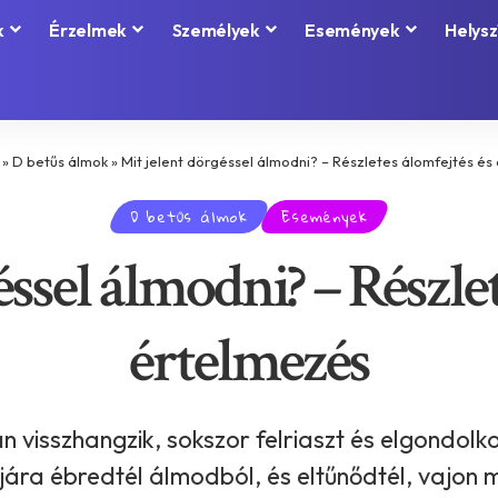
k
Érzelmek
Személyek
Események
Helysz
»
D betűs álmok
»
Mit jelent dörgéssel álmodni? – Részletes álomfejtés és
D betűs álmok
Események
éssel álmodni? – Részlet
értelmezés
 visszhangzik, sokszor felriaszt és elgondolko
jára ébredtél álmodból, és eltűnődtél, vajon 