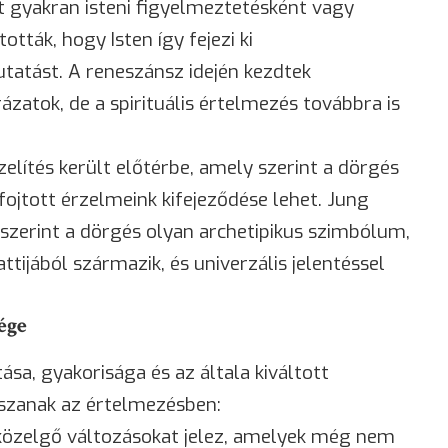
 gyakran isteni figyelmeztetésként vagy
tták, hogy Isten így fejezi ki
tatást. A reneszánsz idején kezdtek
atok, de a spirituális értelmezés továbbra is
elítés került előtérbe, amely szerint a dörgés
fojtott érzelmeink kifejeződése lehet. Jung
e szerint a dörgés olyan archetipikus szimbólum,
tijából származik, és univerzális jelentéssel
ége
sa, gyakorisága és az általa kiváltott
szanak az értelmezésben:
 közelgő változásokat jelez, amelyek még nem