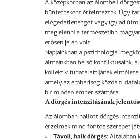
A középkorban az álombeli dörgést
büntetésként értelmezték. Úgy tarto
elégedetlenségét vagy így ad útmu
megjelenni a természetibb magyaráz
erősen jelen volt.
Napjainkban a pszichológiai megköz
álmainkban belső konfliktusaink, el
kollektív tudatalattijának elmélet
amely az emberiség közös tudatalat
bír minden ember számára.
A dörgés intenzitásának jelentős
Az álomban hallott dörgés intenzitá
érzelmek mind fontos szerepet ját
Távoli, halk dörgés
: Általában