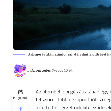
A dörgés és villám szimbolizálhat érzelmi feszültséget és
By
Álomfejtés
2025.10.24.
Az álombeli dörgés általában egy e
Megosztás
felszínre. Több nézőpontból is meg
az elfojtott érzelmek kifejeződések