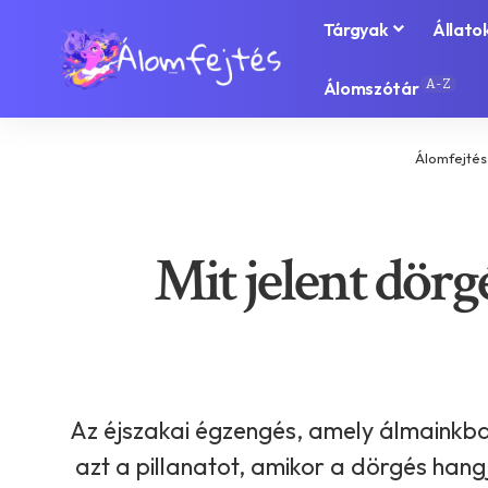
Tárgyak
Állato
A-Z
Álomszótár
Álomfejtés
Mit jelent dörg
Az éjszakai égzengés, amely álmainkban
azt a pillanatot, amikor a dörgés hang