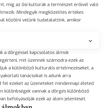
, míg az ősi kultúrák a természet erőivel való
lmezik. Mindegyik megközelítés értékes
ál közölni velünk tudatalattink, amikor
uk a dörgéssel kapcsolatos álmok
megérteni, mit üzennek számodra ezek az
juk a különböző kulturális értelmezéseket, a
yakorlati tanácsokat is adunk arra
 fel ezeket az üzeneteket mindennapi életed
yen különbségek vannak a dörgés különböző
an befolyásolják ezek az álom jelentését.
az álmokban