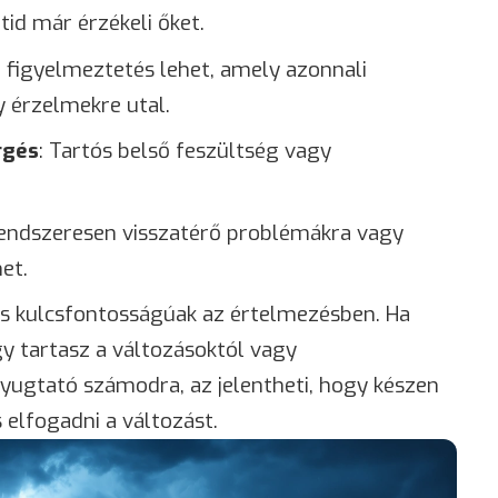
tid már érzékeli őket.
ő figyelmeztetés lehet, amely azonnali
y érzelmekre utal.
rgés
: Tartós belső feszültség vagy
Rendszeresen visszatérő problémákra vagy
et.
 is kulcsfontosságúak az értelmezésben. Ha
gy tartasz a változásoktól vagy
yugtató számodra, az jelentheti, hogy készen
 elfogadni a változást.