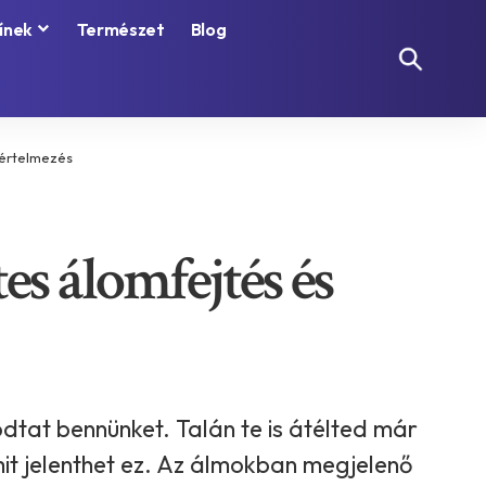
ínek
Természet
Blog
 értelmezés
es álomfejtés és
dtat bennünket. Talán te is átélted már
mit jelenthet ez. Az álmokban megjelenő