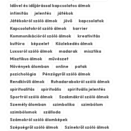
Idővel és időjárással kapcsolatos álmok
intimitás
jelentés
játékok
Játékokról szóló álmok
jövő
kapcsolatok
Kapcsolatokról szóló álmok
karrier
Kommunikációról szóló álmok
kreativitás
kultúra
képzelet
Közlekedés álmok
Luxusról szóló álmok
madarak
misztika
Misztikus álmok
művészet
Növények álomban
online
patak
pszichológia
Pénzügyről szóló álmok
Rendkívüli álmok
Ruhadarabokról szóló álmok
spiritualitás
spirituális
spirituális jelentés
Sportról szóló álmok
Szakmákról szóló álmok
Személy álomban
szimbolika
szimbólum
szimbólumok
szálloda
Számokról szóló álomképek
Szépségről szóló álmok
Színekről szóló álmok