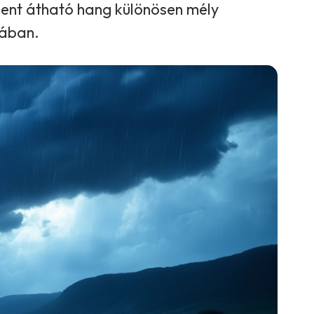
ndent átható hang különösen mély
gában.