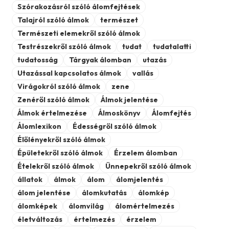
Szórakozásról szóló álomfejtések
Talajról szóló álmok
természet
Természeti elemekről szóló álmok
Testrészekről szóló álmok
tudat
tudatalatti
tudatosság
Tárgyak álomban
utazás
Utazással kapcsolatos álmok
vallás
Virágokról szóló álmok
zene
Zenéről szóló álmok
Álmok jelentése
Álmok értelmezése
Álmoskönyv
Álomfejtés
Álomlexikon
Édességről szóló álmok
Élőlényekről szóló álmok
Épületekről szóló álmok
Érzelem álomban
Ételekről szóló álmok
Ünnepekről szóló álmok
állatok
álmok
álom
álomjelentés
álom jelentése
álomkutatás
álomkép
álomképek
álomvilág
álomértelmezés
életváltozás
értelmezés
érzelem