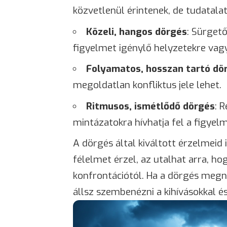
közvetlenül érintenek, de tudatalat
Közeli, hangos dörgés
: Sürget
figyelmet igénylő helyzetekre vag
Folyamatos, hosszan tartó dö
megoldatlan konfliktus jele lehet.
Ritmusos, ismétlődő dörgés
: 
mintázatokra hívhatja fel a figyelm
A dörgés által kiváltott érzelmeid
félelmet érzel, az utalhat arra, ho
konfrontációtól. Ha a dörgés megn
állsz szembenézni a kihívásokkal és