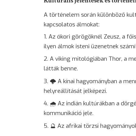
Kulturális jelentések és történe
A történelem során különböző kult
kapcsolatos álmokat:
Az ókori görögöknél Zeusz, a fő
ilyen álmok isteni üzenetnek számí
A viking mitológiában Thor, a m
látták benne.
🌩️ A kínai hagyományban a menn
helyreállítását jelképezi.
🌧️ Az indián kultúrákban a dörg
kommunikáció jele.
🔮 Az afrikai törzsi hagyományo