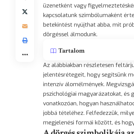
üzenetként vagy figyelmeztetésként
kapcsolatunk szimbólumaként érte
betekintést nyújthat abba, mit prób
dörgéssel álmodunk.
Tartalom
Az alábbiakban részletesen feltárj
jelentésrétegeit, hogy segítsünk 
intenzív álomélmények. Megvizsgál
pszichológiai magyarázatokat, és g
vonatkozóan, hogyan használhatod
jobbá tételéhez. Felfedezzük, mil
megjelenési formái között, és hogy
A dörgés szimbolikája 