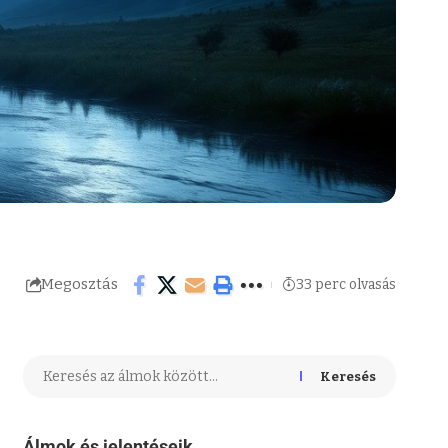
Megosztás
33 perc olvasás
Keresés
Álmok és jelentéseik