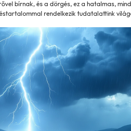
rővel bírnak, és a dörgés, ez a hatalmas, mi
téstartalommal rendelkezik tudatalattink vilá