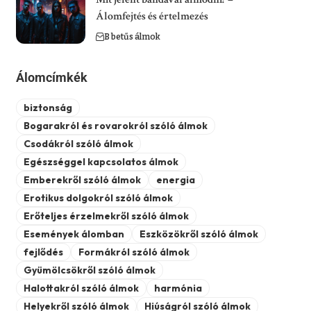
Álomfejtés és értelmezés
B betűs álmok
Álomcímkék
biztonság
Bogarakról és rovarokról szóló álmok
Csodákról szóló álmok
Egészséggel kapcsolatos álmok
Emberekről szóló álmok
energia
Erotikus dolgokról szóló álmok
Erőteljes érzelmekről szóló álmok
Események álomban
Eszközökről szóló álmok
fejlődés
Formákról szóló álmok
Gyümölcsökről szóló álmok
Halottakról szóló álmok
harmónia
Helyekről szóló álmok
Hiúságról szóló álmok