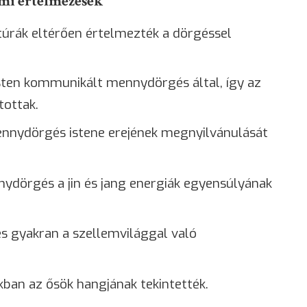
lmi értelmezések
úrák eltérően értelmezték a dörgéssel
isten kommunikált mennydörgés által, így az
tottak.
ennydörgés istene erejének megnyilvánulását
ydörgés a jin és jang energiák egyensúlyának
és gyakran a szellemvilággal való
kban az ősök hangjának tekintették.