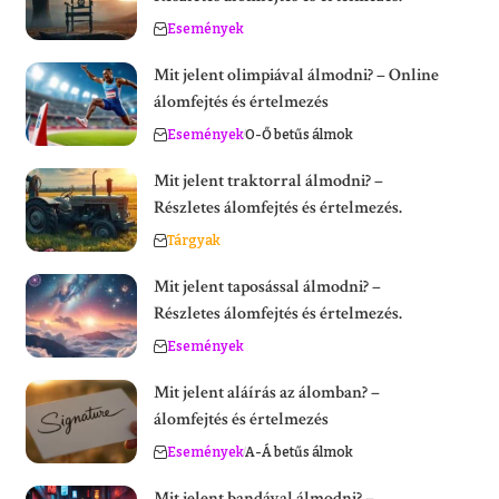
Események
Mit jelent olimpiával álmodni? – Online
álomfejtés és értelmezés
Események
O-Ő betűs álmok
Mit jelent traktorral álmodni? –
Részletes álomfejtés és értelmezés.
Tárgyak
Mit jelent taposással álmodni? –
Részletes álomfejtés és értelmezés.
Események
Mit jelent aláírás az álomban? –
álomfejtés és értelmezés
Események
A-Á betűs álmok
Mit jelent bandával álmodni? –