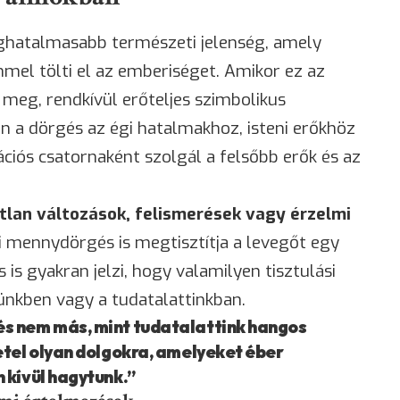
ghatalmasabb természeti jelenség, amely
mel tölti el az emberiséget. Amikor ez az
 meg, rendkívül erőteljes szimbolikus
an a dörgés az égi hatalmakhoz, isteni erőkhöz
ciós csatornaként szolgál a felsőbb erők és az
tlan változások, felismerések vagy érzelmi
i mennydörgés is megtisztítja a levegőt egy
 is gyakran jelzi, hogy valamilyen tisztulási
nkben vagy a tudatalattinkban.
s nem más, mint tudatalattink hangos
etel olyan dolgokra, amelyeket éber
 kívül hagytunk.”