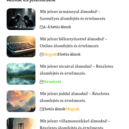
Mit jelent ármánnyal álmodni? –
Személyes álomfejtés és értelmezés
A-Á betűs álmok
Mit jelent billentyűzettel álmodni? –
Online álomfejtés és értelmezés
Tárgyak
B betűs álmok
Mit jelent tócsával álmodni? – Részletes
álomfejtés és értelmezés.
Természet
Mit jelent jóddal álmodni? – Részletes
álomfejtés és értelmezés.
J betűs álmok
Tárgyak
Mit jelent villamosszékkel álmodni? –
Részletes álomfejtés és értelmezés.