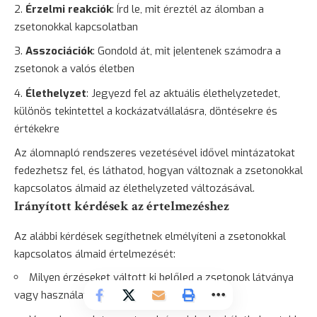
Érzelmi reakciók
: Írd le, mit éreztél az álomban a
zsetonokkal kapcsolatban
Asszociációk
: Gondold át, mit jelentenek számodra a
zsetonok a valós életben
Élethelyzet
: Jegyezd fel az aktuális élethelyzetedet,
különös tekintettel a kockázatvállalásra, döntésekre és
értékekre
Az álomnapló rendszeres vezetésével idővel mintázatokat
fedezhetsz fel, és láthatod, hogyan változnak a zsetonokkal
kapcsolatos álmaid az élethelyzeted változásával.
Irányított kérdések az értelmezéshez
Az alábbi kérdések segíthetnek elmélyíteni a zsetonokkal
kapcsolatos álmaid értelmezését:
Milyen érzéseket váltott ki belőled a zsetonok látványa
vagy használata az álomban?