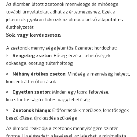
Az álomban látott zsetonok mennyisége és minősége
további árnyalatokat adhat az értelmezéshez. Ezek a
jellemzők gyakran tükrözik az álmodó belső állapotát és
élethelyzetét.
Sok vagy kevés zseton
A zsetonok mennyisége jelentős üzenetet hordozhat:
Rengeteg zseton
: Bőség érzése, lehetőségek
sokasága, esetleg túlterheltség
Néhány értékes zseton
: Minőség a mennyiség helyett,
koncentrált erőforrások
Egyetlen zseton
: Minden egy lapra feltevése,
kulcsfontosságú döntés vagy lehetőség
Zsetonok hiánya
: Erőforrások kimerülése, lehetőségek
beszűkülése, újrakezdés szüksége
Az álmodó reakciója a zsetonok mennyiségére szintén
fontos. Ha elégedett a kevéssel, az jelezheti a minimalista