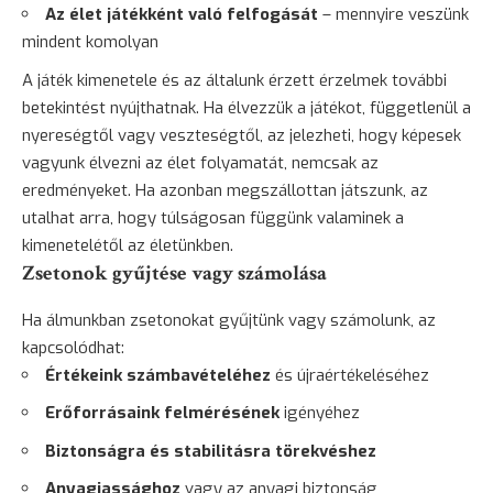
Az élet játékként való felfogását
– mennyire veszünk
mindent komolyan
A játék kimenetele és az általunk érzett érzelmek további
betekintést nyújthatnak. Ha élvezzük a játékot, függetlenül a
nyereségtől vagy veszteségtől, az jelezheti, hogy képesek
vagyunk élvezni az élet folyamatát, nemcsak az
eredményeket. Ha azonban megszállottan játszunk, az
utalhat arra, hogy túlságosan függünk valaminek a
kimenetelétől az életünkben.
Zsetonok gyűjtése vagy számolása
Ha álmunkban zsetonokat gyűjtünk vagy számolunk, az
kapcsolódhat:
Értékeink számbavételéhez
és újraértékeléséhez
Erőforrásaink felmérésének
igényéhez
Biztonságra és stabilitásra törekvéshez
Anyagiassághoz
vagy az anyagi biztonság