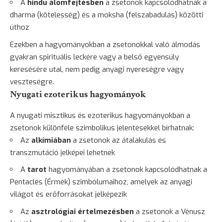
A
hindu álomfejtésben
a zsetonok kapcsolódhatnak a
dharma (kötelesség) és a moksha (felszabadulás) közötti
úthoz
Ezekben a hagyományokban a zsetonokkal való álmodás
gyakran spirituális leckére vagy a belső egyensúly
keresésére utal, nem pedig anyagi nyereségre vagy
veszteségre.
Nyugati ezoterikus hagyományok
A nyugati misztikus és ezoterikus hagyományokban a
zsetonok különféle szimbolikus jelentésekkel bírhatnak:
Az
alkímiában
a zsetonok az átalakulás és
transzmutáció jelképei lehetnek
A
tarot
hagyományában a zsetonok kapcsolódhatnak a
Pentacles (Érmék) szimbólumaihoz, amelyek az anyagi
világot és erőforrásokat jelképezik
Az
asztrológiai értelmezésben
a zsetonok a Vénusz