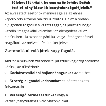
félelmet tükrözik, hanem az önértékelésünk
és életirányításunk bizonytalanságait jelzik.”
Az elvesztett zsetonok mennyisége és az ehhez
kapcsolódó érzelmi reakció is fontos. Ha az álomban
nyugodtan fogadjuk a veszteséget, az jelezheti, hogy
kezdünk megbékélni valaminek az elengedésével az
életünkben. Ha azonban pánikkal vagy kétségbeeséssel
reagálunk, az mélyebb félelmeket jelezhet.
Zsetonokkal való játék vagy fogadás
Amikor álmunkban zsetonokkal játszunk vagy fogadásokat
kötünk, az tükrözheti:
Kockázatvállalási hajlandóságunkat
az életben
Stratégiai gondolkodásunkat
és döntéshozatali
folyamatainkat
Versengő természetünket
vagy a
versenyhelyzetekhez való viszonyunkat