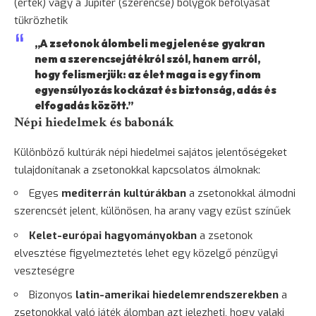
(érték) vagy a Jupiter (szerencse) bolygók befolyását
tükrözhetik
„A zsetonok álombeli megjelenése gyakran
nem a szerencsejátékról szól, hanem arról,
hogy felismerjük: az élet maga is egy finom
egyensúlyozás kockázat és biztonság, adás és
elfogadás között.”
Népi hiedelmek és babonák
Különböző kultúrák népi hiedelmei sajátos jelentőségeket
tulajdonítanak a zsetonokkal kapcsolatos álmoknak:
Egyes
mediterrán kultúrákban
a zsetonokkal álmodni
szerencsét jelent, különösen, ha arany vagy ezüst színűek
Kelet-európai hagyományokban
a zsetonok
elvesztése figyelmeztetés lehet egy közelgő pénzügyi
veszteségre
Bizonyos
latin-amerikai hiedelemrendszerekben
a
zsetonokkal való játék álomban azt jelezheti, hogy valaki