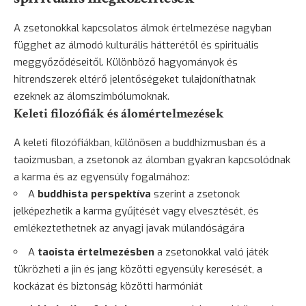
A zsetonokkal kapcsolatos álmok értelmezése nagyban
függhet az álmodó kulturális hátterétől és spirituális
meggyőződéseitől. Különböző hagyományok és
hitrendszerek eltérő jelentőségeket tulajdoníthatnak
ezeknek az álomszimbólumoknak.
Keleti filozófiák és álomértelmezések
A keleti filozófiákban, különösen a buddhizmusban és a
taoizmusban, a zsetonok az álomban gyakran kapcsolódnak
a karma és az egyensúly fogalmához:
A
buddhista perspektíva
szerint a zsetonok
jelképezhetik a karma gyűjtését vagy elvesztését, és
emlékeztethetnek az anyagi javak múlandóságára
A
taoista értelmezésben
a zsetonokkal való játék
tükrözheti a jin és jang közötti egyensúly keresését, a
kockázat és biztonság közötti harmóniát