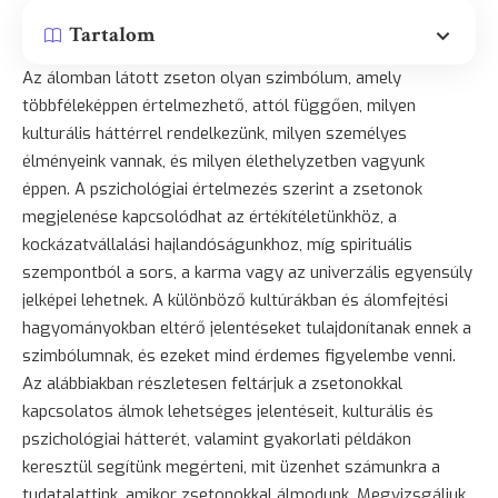
Tartalom
Az álomban látott zseton olyan szimbólum, amely
többféleképpen értelmezhető, attól függően, milyen
kulturális háttérrel rendelkezünk, milyen személyes
élményeink vannak, és milyen élethelyzetben vagyunk
éppen. A pszichológiai értelmezés szerint a zsetonok
megjelenése kapcsolódhat az értékítéletünkhöz, a
kockázatvállalási hajlandóságunkhoz, míg spirituális
szempontból a sors, a karma vagy az univerzális egyensúly
jelképei lehetnek. A különböző kultúrákban és álomfejtési
hagyományokban eltérő jelentéseket tulajdonítanak ennek a
szimbólumnak, és ezeket mind érdemes figyelembe venni.
Az alábbiakban részletesen feltárjuk a zsetonokkal
kapcsolatos álmok lehetséges jelentéseit, kulturális és
pszichológiai hátterét, valamint gyakorlati példákon
keresztül segítünk megérteni, mit üzenhet számunkra a
tudatalattink, amikor zsetonokkal álmodunk. Megvizsgáljuk,