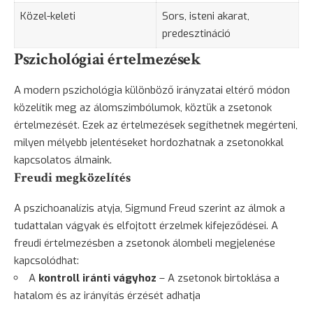
Közel-keleti
Sors, isteni akarat,
predesztináció
Pszichológiai értelmezések
A modern pszichológia különböző irányzatai eltérő módon
közelítik meg az álomszimbólumok, köztük a zsetonok
értelmezését. Ezek az értelmezések segíthetnek megérteni,
milyen mélyebb jelentéseket hordozhatnak a zsetonokkal
kapcsolatos álmaink.
Freudi megközelítés
A pszichoanalízis atyja, Sigmund Freud szerint az álmok a
tudattalan vágyak és elfojtott érzelmek kifejeződései. A
freudi értelmezésben a zsetonok álombeli megjelenése
kapcsolódhat:
A
kontroll iránti vágyhoz
– A zsetonok birtoklása a
hatalom és az irányítás érzését adhatja