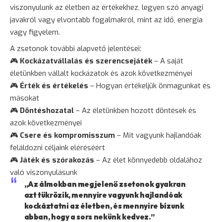
viszonyulunk az életben az értékekhez, legyen szó anyagi
javakról vagy elvontabb fogalmakról, mint az idő, energia
vagy
figyelem
.
A zsetonok további alapvető jelentései:
🎮
Kockázatvállalás és szerencsejáték
– A saját
életünkben vállalt kockázatok és azok következményei
🎮
Érték és értékelés
– Hogyan értékeljük önmagunkat és
másokat
🎮
Döntéshozatal
– Az életünkben hozott döntések és
azok következményei
🎮
Csere és kompromisszum
– Mit vagyunk hajlandóak
feláldozni céljaink eléréséért
🎮
Játék és szórakozás
– Az élet könnyedebb oldalához
való viszonyulásunk
„Az álmokban megjelenő zsetonok gyakran
azt tükrözik, mennyire vagyunk hajlandóak
kockáztatni az életben, és mennyire bízunk
abban, hogy a sors nekünk kedvez.”