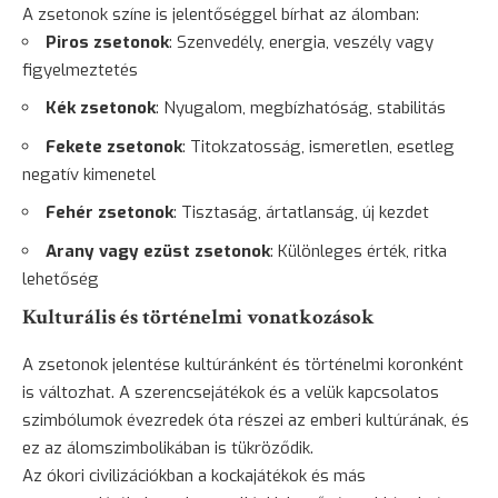
A zsetonok színe is jelentőséggel bírhat az álomban:
Piros zsetonok
: Szenvedély, energia, veszély vagy
figyelmeztetés
Kék zsetonok
: Nyugalom, megbízhatóság, stabilitás
Fekete zsetonok
: Titokzatosság, ismeretlen, esetleg
negatív kimenetel
Fehér zsetonok
: Tisztaság, ártatlanság, új kezdet
Arany
vagy ezüst zsetonok
: Különleges érték, ritka
lehetőség
Kulturális és történelmi vonatkozások
A zsetonok jelentése kultúránként és történelmi koronként
is változhat. A szerencsejátékok és a velük kapcsolatos
szimbólumok évezredek óta részei az emberi kultúrának, és
ez az álomszimbolikában is tükröződik.
Az ókori civilizációkban a kockajátékok és más