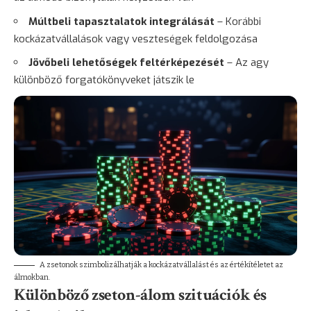
Múltbeli tapasztalatok integrálását
– Korábbi
kockázatvállalások vagy veszteségek feldolgozása
Jövőbeli lehetőségek feltérképezését
– Az agy
különböző forgatókönyveket játszik le
A zsetonok szimbolizálhatják a kockázatvállalást és az értékítéletet az
álmokban.
Különböző zseton-álom szituációk és