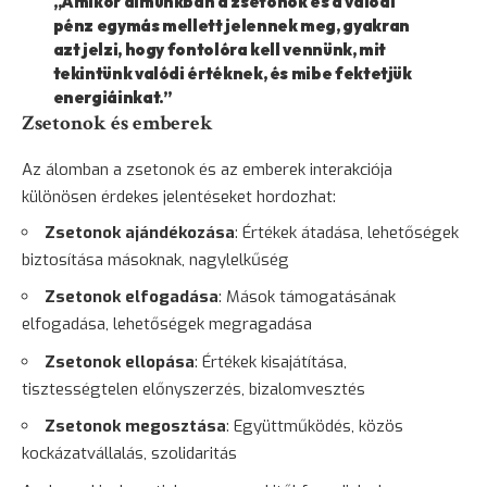
„Amikor álmunkban a zsetonok és a valódi
pénz egymás mellett jelennek meg, gyakran
azt jelzi, hogy fontolóra kell vennünk, mit
tekintünk valódi értéknek, és mibe fektetjük
energiáinkat.”
Zsetonok és emberek
Az álomban a zsetonok és az emberek interakciója
különösen érdekes jelentéseket hordozhat:
Zsetonok ajándékozása
: Értékek átadása, lehetőségek
biztosítása másoknak, nagylelkűség
Zsetonok elfogadása
: Mások támogatásának
elfogadása, lehetőségek megragadása
Zsetonok ellopása
: Értékek kisajátítása,
tisztességtelen előnyszerzés, bizalomvesztés
Zsetonok megosztása
: Együttműködés, közös
kockázatvállalás, szolidaritás