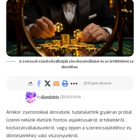
A zsetonok szimbolizálhatják a kockázatvállalást és az értékítéletet az
álmokban.
30 perc olvasás
By
Álomfejtés
2025.10.08.
Amikor zsetonokkal álmodunk, tudatalattink gyakran próbál
üzenni nekünk életünk fontos aspektusairól: értékeinkről,
kockázatvállalásunkról, vagy éppen a szerencsejátékhoz és
döntéseinkhez való viszonyunkról.