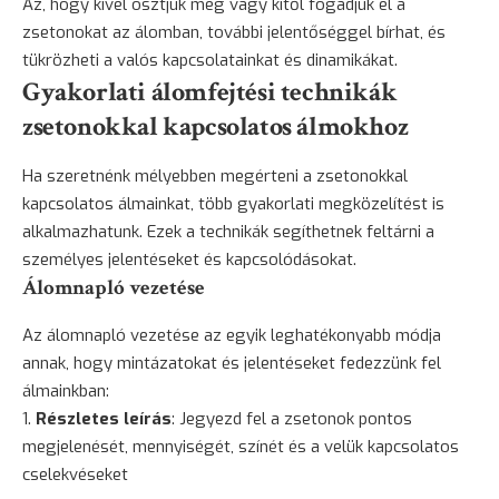
Az, hogy kivel osztjuk meg vagy kitől fogadjuk el a
zsetonokat az álomban, további jelentőséggel bírhat, és
tükrözheti a valós kapcsolatainkat és dinamikákat.
Gyakorlati álomfejtési technikák
zsetonokkal kapcsolatos álmokhoz
Ha szeretnénk mélyebben megérteni a zsetonokkal
kapcsolatos álmainkat, több gyakorlati megközelítést is
alkalmazhatunk. Ezek a technikák segíthetnek feltárni a
személyes jelentéseket és kapcsolódásokat.
Álomnapló vezetése
Az
álomnapló vezetése
az egyik leghatékonyabb módja
annak, hogy mintázatokat és jelentéseket fedezzünk fel
álmainkban:
Részletes leírás
: Jegyezd fel a zsetonok pontos
megjelenését, mennyiségét, színét és a velük kapcsolatos
cselekvéseket