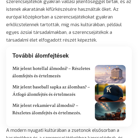
szerencsejátékok gyakran vallási jelentőséggel bírtak, és az
istenek akaratának kifürkészésére használták őket. Az
európai középkorban a szerencsejátékokat gyakran
erkölcstelennek tartották, míg más kultúrákban, például
egyes ázsiai társadalmakban, a szerencsejátékok a
társadalmi élet elfogadott részét képezték.
További álomfejtések
Mit jelent hotellal álmodni? – Részletes
álomfejtés és értelmezés
Mit jelent baseball sapka az álomban? –
Átfogó álomfejtés és értelmezés
Mit jelent rekamieval álmodni? –
Részletes álomfejtés és értelmezés.
A modern nyugati kultúrában a zsetonok elsősorban a