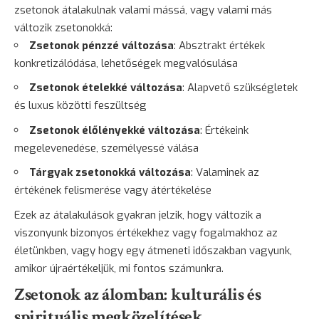
zsetonok átalakulnak valami mássá, vagy valami más
változik zsetonokká:
Zsetonok pénzzé változása
: Absztrakt értékek
konkretizálódása, lehetőségek megvalósulása
Zsetonok ételekké változása
: Alapvető szükségletek
és luxus közötti feszültség
Zsetonok élőlényekké változása
: Értékeink
megelevenedése, személyessé válása
Tárgyak zsetonokká változása
: Valaminek az
értékének felismerése vagy átértékelése
Ezek az átalakulások gyakran jelzik, hogy változik a
viszonyunk bizonyos értékekhez vagy fogalmakhoz az
életünkben, vagy hogy egy átmeneti időszakban vagyunk,
amikor újraértékeljük, mi fontos számunkra.
Zsetonok az álomban: kulturális és
spirituális megközelítések