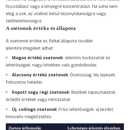
hozzáállást vagy a lényegre koncentrálást. Ha soha nem
elég a sok, az utalhat belső bizonytalanságra vagy
telíthetetlenségre.
A zsetonok értéke és állapota
A zsetonok értéke és fizikai állapota további
jelentésrétegeket adhat:
Magas értékű zsetonok
: Jelentős kockázatok és
lehetőségek, nagy tétekben való gondolkodás
Alacsony értékű zsetonok
: Óvatosság, kis lépések,
fokozatos haladás
Kopott vagy régi zsetonok
: Múltbeli tapasztalatok,
örökölt értékek vagy mintázatok
Új, csillogó zsetonok
: Friss lehetőségek, új kezdet,
innovatív megközelítés
Zseton jellemzője
Lehetséges jelentés álomban