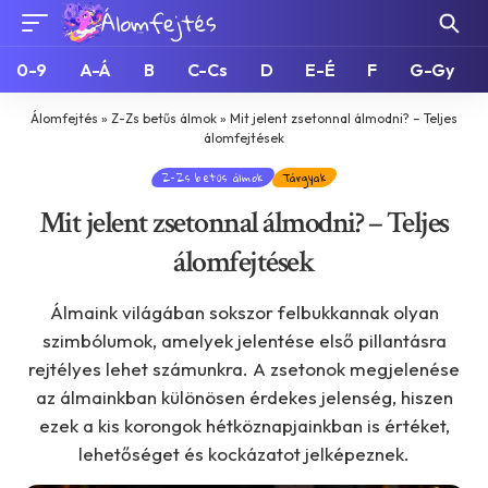
0-9
A-Á
B
C-Cs
D
E-É
F
G-Gy
Álomfejtés
»
Z-Zs betűs álmok
»
Mit jelent zsetonnal álmodni? – Teljes
álomfejtések
Z-Zs betűs álmok
Tárgyak
Mit jelent zsetonnal álmodni? – Teljes
álomfejtések
Álmaink világában sokszor felbukkannak olyan
szimbólumok, amelyek jelentése első pillantásra
rejtélyes lehet számunkra. A zsetonok megjelenése
az álmainkban különösen érdekes jelenség, hiszen
ezek a kis korongok hétköznapjainkban is értéket,
lehetőséget és kockázatot jelképeznek.