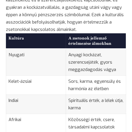
kaszinókhoz és a szerencsejátékokhoz kapcsolódnak, és
gyakran a kockázatvállalás, a gazdagság utáni vágy vagy
éppen a könnyű pénzszerzés szimbólumai. Ezek a kulturális
asszociációk befolyásolhatják, hogyan értelmezzük a
zsetonokkal kapcsolatos álmainkat.
Kultúra
A zsetonok jellemző
értelmezése álmokban
Nyugati
Anyagi kockázat,
szerencsejáték, gyors
meggazdagodás vágya
Kelet-ázsiai
Sors, karma, egyensúly és
harmónia az életben
Indiai
Spirituális érték, a lélek útja,
karma
Afrikai
Közösségi érték, csere,
társadalmi kapcsolatok