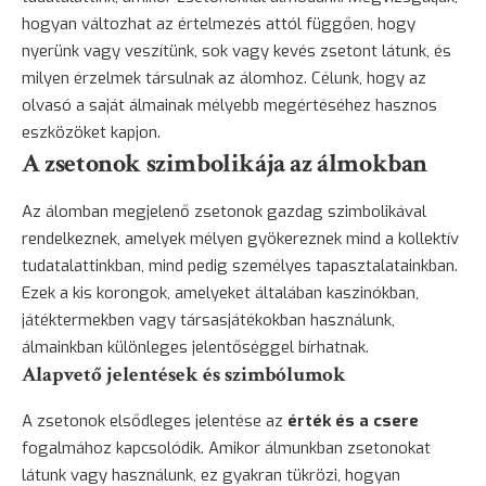
hogyan változhat az értelmezés attól függően, hogy
nyerünk vagy veszítünk, sok vagy kevés zsetont látunk, és
milyen érzelmek társulnak az álomhoz. Célunk, hogy az
olvasó a saját álmainak mélyebb megértéséhez hasznos
eszközöket kapjon.
A zsetonok szimbolikája az álmokban
Az álomban megjelenő zsetonok gazdag szimbolikával
rendelkeznek, amelyek mélyen gyökereznek mind a kollektív
tudatalattinkban, mind pedig személyes tapasztalatainkban.
Ezek a kis korongok, amelyeket általában kaszinókban,
játéktermekben vagy társasjátékokban használunk,
álmainkban különleges jelentőséggel bírhatnak.
Alapvető jelentések és szimbólumok
A zsetonok elsődleges jelentése az
érték és a csere
fogalmához kapcsolódik. Amikor álmunkban zsetonokat
látunk vagy használunk, ez gyakran tükrözi, hogyan