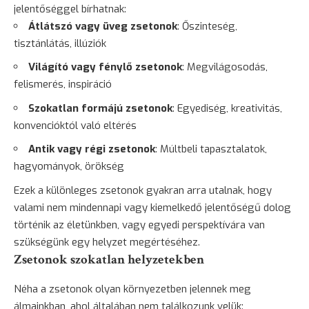
jelentőséggel bírhatnak:
Átlátszó vagy üveg zsetonok
: Őszinteség,
tisztánlátás, illúziók
Világító vagy fénylő zsetonok
: Megvilágosodás,
felismerés, inspiráció
Szokatlan formájú zsetonok
: Egyediség, kreativitás,
konvencióktól való eltérés
Antik vagy régi zsetonok
: Múltbeli tapasztalatok,
hagyományok, örökség
Ezek a különleges zsetonok gyakran arra utalnak, hogy
valami nem mindennapi vagy kiemelkedő jelentőségű dolog
történik az életünkben, vagy egyedi perspektívára van
szükségünk egy helyzet megértéséhez.
Zsetonok szokatlan helyzetekben
Néha a zsetonok olyan környezetben jelennek meg
álmainkban, ahol általában nem találkozunk velük: