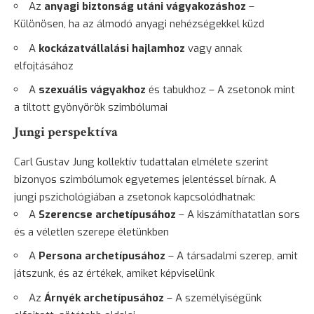
Az
anyagi
biztonság
utáni vágyakozáshoz
–
Különösen, ha az álmodó anyagi nehézségekkel küzd
A
kockázatvállalási hajlamhoz
vagy annak
elfojtásához
A
szexuális vágyakhoz
és tabukhoz – A zsetonok mint
a tiltott gyönyörök szimbólumai
Jungi perspektíva
Carl Gustav Jung kollektív tudattalan elmélete szerint
bizonyos szimbólumok egyetemes jelentéssel bírnak. A
jungi pszichológiában a zsetonok kapcsolódhatnak:
A
Szerencse archetípusához
– A kiszámíthatatlan sors
és a véletlen szerepe életünkben
A
Persona archetípusához
– A társadalmi szerep, amit
játszunk, és az értékek, amiket képviselünk
Az
Árnyék archetípusához
– A személyiségünk