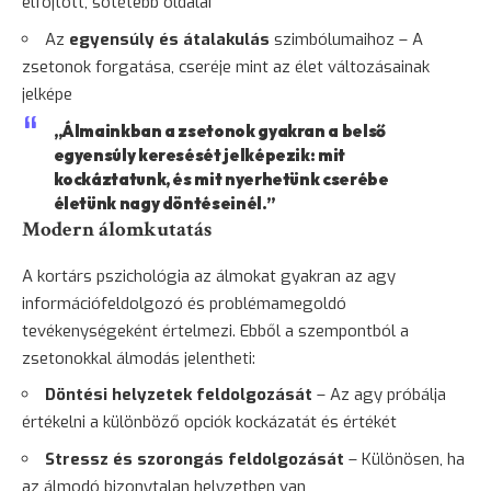
elfojtott, sötétebb oldalai
Az
egyensúly és átalakulás
szimbólumaihoz – A
zsetonok forgatása, cseréje mint az élet változásainak
jelképe
„Álmainkban a zsetonok gyakran a belső
egyensúly keresését jelképezik: mit
kockáztatunk, és mit nyerhetünk cserébe
életünk nagy döntéseinél.”
Modern álomkutatás
A kortárs pszichológia az álmokat gyakran az agy
információfeldolgozó és problémamegoldó
tevékenységeként értelmezi. Ebből a szempontból a
zsetonokkal álmodás jelentheti:
Döntési helyzetek feldolgozását
– Az agy próbálja
értékelni a különböző opciók kockázatát és értékét
Stressz és
szorongás
feldolgozását
– Különösen, ha
az álmodó bizonytalan helyzetben van