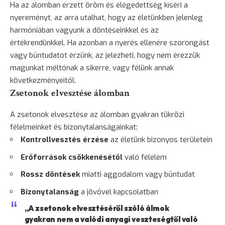
Ha az álomban érzett öröm és elégedettség kíséri a
nyereményt, az arra utalhat, hogy az életünkben jelenleg
harmóniában vagyunk a döntéseinkkel és az
értékrendünkkel. Ha azonban a nyerés ellenére szorongást
vagy bűntudatot érzünk, az jelezheti, hogy nem érezzük
magunkat méltónak a sikerre, vagy félünk annak
következményeitől.
Zsetonok elvesztése álomban
A zsetonok elvesztése az álomban gyakran tükrözi
félelmeinket és bizonytalanságainkat:
Kontrollvesztés érzése
az életünk bizonyos területein
Erőforrások csökkenésétől
való
félelem
Rossz döntések
miatti aggodalom vagy bűntudat
Bizonytalanság
a jövővel kapcsolatban
„A zsetonok elvesztéséről szóló álmok
gyakran nem a valódi anyagi veszteségtől való