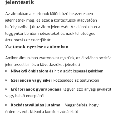
jelentéseik
Az álmokban a zsetonok különböző helyzetekben
jelenhetnek meg, és ezek a kontextusok alapvetően
befolyásolhatják az álom jelentését. Az alábbiakban a
leggyakoribb álomhelyzeteket és azok lehetséges
értelmezéseit tekintjük át.
Zsetonok nyerése az álomban
Amikor álmunkban zsetonokat nyerünk, ez általában pozitív
jelentéssel bír, és a következőket jelezheti:
Növekvő önbizalom
és hit a saját képességeinkben
Szerencse vagy siker
közeledése az életünkben
Erőforrások gyarapodása
, legyen szó anyagi javakról
vagy belső energiáról
Kockázatvállalás jutalma
– Megerősítés, hogy
érdemes volt kilépni a komfortzónánkból