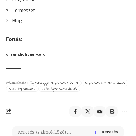
Természet
Blog
Forrás:
dreamdictionary.org
Egészséggel kapcsolatos álmok
Kapcsolatokról szóló álmok
Álom címkék:
Személy álomban
Szépségről szóló álmok
Keresés