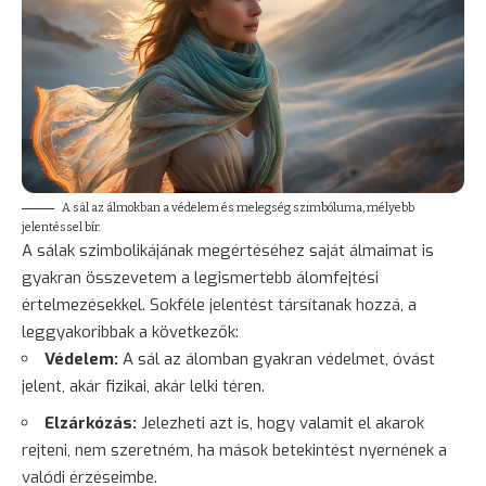
A sál az álmokban a védelem és melegség szimbóluma, mélyebb
jelentéssel bír.
A sálak szimbolikájának megértéséhez saját álmaimat is
gyakran összevetem a legismertebb álomfejtési
értelmezésekkel. Sokféle jelentést társítanak hozzá, a
leggyakoribbak a következők:
Védelem:
A sál az álomban gyakran védelmet, óvást
jelent, akár fizikai, akár lelki téren.
Elzárkózás:
Jelezheti azt is, hogy valamit el akarok
rejteni, nem szeretném, ha mások betekintést nyernének a
valódi érzéseimbe.