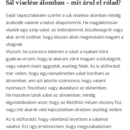
Sál viselése álomban – mit árul el rólad?
Saját tapasztalataim szerint a sál viselése álomban mindig
árulkodik valamit a belső állapotomról. Ha magabiztosan
viselek egy szép sálat, az önbizalomról, büszkeségről vagy
akár arról szólhat, hogy készen állok megmutatni magam a
világnak.
Viszont, ha szorosra tekerem a sálat a nyakam köré,
gyakran érzem, hogy le akarom zárni magam a külvilágtól,
vagy valami miatt aggódok, esetleg félek. Az is előfordult
már velem, hogy egy kényelmetlen sálat hordtam az
álmomban, ami azt jelezte számomra, hogy valami
nyomaszt, feszélyez vagy akadályoz az életemben.
Ha másokon látok sálat az álmaimban, mindig
elgondolkodom azon, hogy az illetőhöz milyen viszony fűz,
vagy mit akarok vele kapcsolatban elrejteni, esetleg védeni.
Az is előfordult, hogy véletlenül levettem a sálamat
valahol. Ezt úgy értelmeztem, hogy megszabadultam