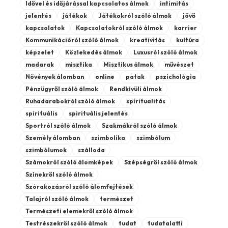
Idővel és időjárással kapcsolatos álmok
intimitás
jelentés
játékok
Játékokról szóló álmok
jövő
kapcsolatok
Kapcsolatokról szóló álmok
karrier
Kommunikációról szóló álmok
kreativitás
kultúra
képzelet
Közlekedés álmok
Luxusról szóló álmok
madarak
misztika
Misztikus álmok
művészet
Növények álomban
online
patak
pszichológia
Pénzügyről szóló álmok
Rendkívüli álmok
Ruhadarabokról szóló álmok
spiritualitás
spirituális
spirituális jelentés
Sportról szóló álmok
Szakmákról szóló álmok
Személy álomban
szimbolika
szimbólum
szimbólumok
szálloda
Számokról szóló álomképek
Szépségről szóló álmok
Színekről szóló álmok
Szórakozásról szóló álomfejtések
Talajról szóló álmok
természet
Természeti elemekről szóló álmok
Testrészekről szóló álmok
tudat
tudatalatti