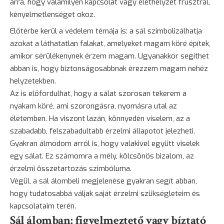
arra, hogy valamilyen kapcsolat vagy élethelyzet frusztrál,
kényelmetlenséget okoz.
Előtérbe kerül a védelem témája is: a sál szimbolizálhatja
azokat a láthatatlan falakat, amelyeket magam köré építek,
amikor sérülékenynek érzem magam. Ugyanakkor segíthet
abban is, hogy biztonságosabbnak érezzem magam nehéz
helyzetekben.
Az is előfordulhat, hogy a sálat szorosan tekerem a
nyakam köré, ami szorongásra, nyomásra utal az
életemben. Ha viszont lazán, könnyedén viselem, az a
szabadabb, felszabadultabb érzelmi állapotot jelezheti.
Gyakran álmodom arról is, hogy valakivel együtt viselek
egy sálat. Ez számomra a mély, kölcsönös bizalom, az
érzelmi összetartozás szimbóluma.
Végül, a sál álombeli megjelenése gyakran segít abban,
hogy tudatosabbá váljak saját érzelmi szükségleteim és
kapcsolataim terén.
Sál álomban: figyelmeztető vagy bíztató