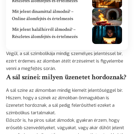
Részletes álomfejtés és értelmezés
Mit jelent dinamittal álmodni? –
Online álomfejtés és értelmezés
Mit jelent halálhírről álmodni? –
Részletes álomfejtés és értelmezés
Végül, a sál szimbolikája mindig személyes jelentéssel bír,
ezért érdemes az álomban átélt érzéseimet is figyelembe
venni a megfejtés során.
A sál színei: milyen üzenetet hordoznak?
A sál színe az álmomban mindig kiemelt jelentőséggel bír.
Hiszem, hogy a színek az álmokban önmagukban is
üzenetet hordoznak, a sál pedig felerősítheti ezeket a
szimbolikus tartalmakat.
Először is, ha piros sálat álmodok, gyakran érzem, hogy
erősebb szenvedélyeket, vágyakat, vagy akár dühöt jelenít