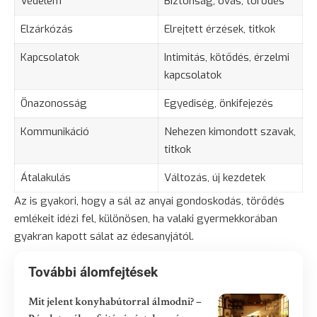
Védelem
Biztonság
, óvás, törődés
Elzárkózás
Elrejtett érzések, titkok
Kapcsolatok
Intimitás, kötődés, érzelmi
kapcsolatok
Önazonosság
Egyediség, önkifejezés
Kommunikáció
Nehezen kimondott szavak,
titkok
Átalakulás
Változás, új kezdetek
Az is gyakori, hogy a sál az anyai gondoskodás, törődés
emlékeit idézi fel, különösen, ha valaki gyermekkorában
gyakran kapott sálat az édesanyjától.
További álomfejtések
Mit jelent konyhabútorral álmodni? –