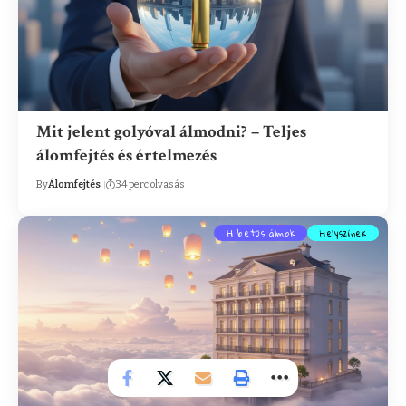
Mit jelent golyóval álmodni? – Teljes
álomfejtés és értelmezés
By
Álomfejtés
34 perc olvasás
H betűs álmok
Helyszínek