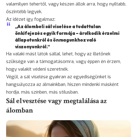
valamilyen tehertől, vagy készen állok arra, hogy nyíltabb,
őszintébb legyek.
Az idézet így fogalmaz:
„Az álombeli sál viselése a tudattalan
önkifejezés egyik formája – árulkodik érzelmi
állapotunkról és önmagunkhoz való
viszonyunkról.”
Ha valaki mást látok sállal, lehet, hogy az illetőnek
szüksége van a támogatásomra, vagy éppen én érzem,
hogy valakit védeni szeretnék.
Végül, a sál viselése gyakran az egyediségünket is
hangsúlyozza az álmainkban, hiszen mindenki másként
hordja, más színben, más stílusban.
Sál elvesztése vagy megtalálása az
álomban