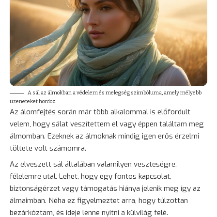
A sál az álmokban a védelem és melegség szimbóluma, amely mélyebb
üzeneteket hordoz.
Az álomfejtés során már több alkalommal is előfordult
velem, hogy sálat veszítettem el vagy éppen találtam meg
álmomban. Ezeknek az álmoknak mindig igen erős érzelmi
töltete volt számomra.
Az elveszett sál általában valamilyen veszteségre,
félelemre utal. Lehet, hogy egy fontos kapcsolat,
biztonságérzet vagy támogatás hiánya jelenik meg így az
álmaimban. Néha ez figyelmeztet arra, hogy túlzottan
bezárkóztam, és ideje lenne nyitni a külvilág felé.