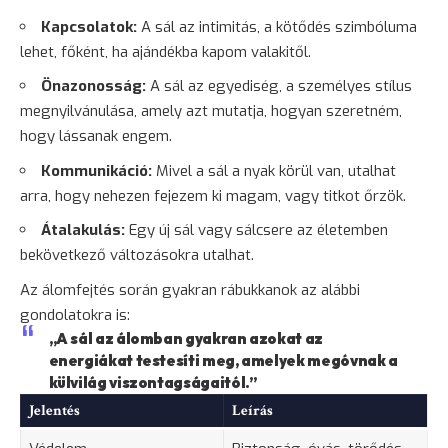
Kapcsolatok:
A sál az intimitás, a kötődés szimbóluma
lehet, főként, ha ajándékba kapom valakitől.
Önazonosság:
A sál az egyediség, a személyes stílus
megnyilvánulása, amely azt mutatja, hogyan szeretném,
hogy lássanak engem.
Kommunikáció:
Mivel a sál a nyak körül van, utalhat
arra, hogy nehezen fejezem ki magam, vagy titkot őrzök.
Átalakulás:
Egy új sál vagy sálcsere az életemben
bekövetkező változásokra utalhat.
Az álomfejtés során gyakran rábukkanok az alábbi
gondolatokra is:
„A sál az álomban gyakran azokat az
energiákat testesíti meg, amelyek megóvnak a
külvilág viszontagságaitól.”
Jelentés
Leírás