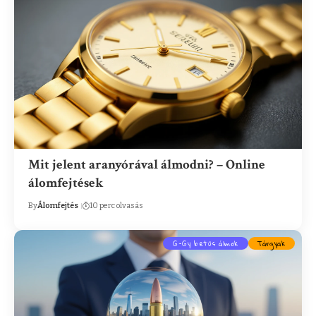
Mit jelent aranyórával álmodni? – Online
álomfejtések
By
Álomfejtés
10 perc olvasás
G-Gy betűs álmok
Tárgyak