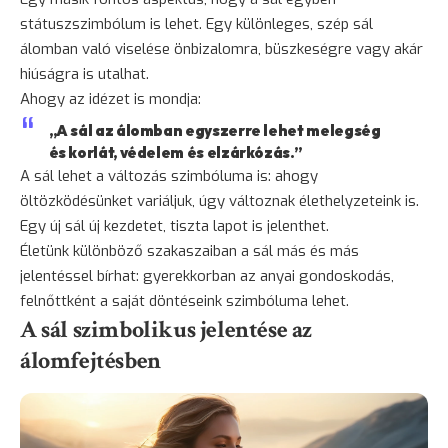
státuszszimbólum is lehet. Egy különleges, szép sál
álomban való viselése önbizalomra, büszkeségre vagy akár
hiúságra is utalhat.
Ahogy az idézet is mondja:
„A sál az álomban egyszerre lehet melegség
és korlát, védelem és elzárkózás.”
A sál lehet a változás szimbóluma is: ahogy
öltözködésünket variáljuk, úgy változnak élethelyzeteink is.
Egy új sál új kezdetet, tiszta lapot is jelenthet.
Életünk különböző szakaszaiban a sál más és más
jelentéssel bírhat: gyerekkorban az anyai gondoskodás,
felnőttként a saját döntéseink szimbóluma lehet.
A sál szimbolikus jelentése az
álomfejtésben