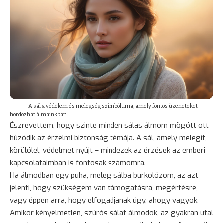
A sál a védelem és melegség szimbóluma, amely fontos üzeneteket
hordozhat álmainkban.
Észrevettem, hogy szinte minden sálas álmom mögött ott
húzódik az érzelmi biztonság témája. A sál, amely melegít,
körülölel, védelmet nyújt – mindezek az érzések az emberi
kapcsolataimban is fontosak számomra.
Ha álmodban egy puha, meleg sálba burkolózom, az azt
jelenti, hogy szükségem van támogatásra, megértésre,
vagy éppen arra, hogy elfogadjanak úgy, ahogy vagyok.
Amikor kényelmetlen, szúrós sálat álmodok, az gyakran utal