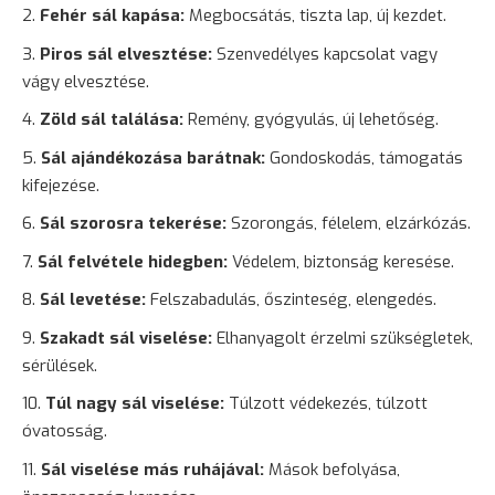
Fehér sál kapása:
Megbocsátás, tiszta lap, új kezdet.
Piros sál elvesztése:
Szenvedélyes kapcsolat vagy
vágy elvesztése.
Zöld sál találása:
Remény,
gyógyulás
, új lehetőség.
Sál ajándékozása barátnak:
Gondoskodás, támogatás
kifejezése.
Sál szorosra tekerése:
Szorongás
,
félelem
, elzárkózás.
Sál felvétele hidegben:
Védelem, biztonság keresése.
Sál levetése:
Felszabadulás, őszinteség, elengedés.
Szakadt sál viselése:
Elhanyagolt érzelmi szükségletek,
sérülések.
Túl nagy sál viselése:
Túlzott védekezés, túlzott
óvatosság.
Sál viselése más ruhájával:
Mások befolyása,