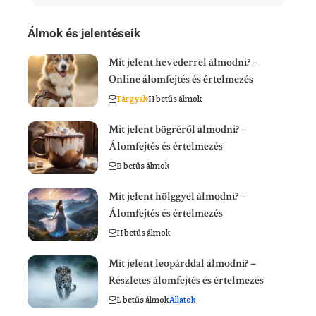
Álmok és jelentéseik
Mit jelent hevederrel álmodni? –
Online álomfejtés és értelmezés
Tárgyak
H betűs álmok
Mit jelent bögréről álmodni? –
Álomfejtés és értelmezés
B betűs álmok
Mit jelent hölggyel álmodni? –
Álomfejtés és értelmezés
H betűs álmok
Mit jelent leopárddal álmodni? –
Részletes álomfejtés és értelmezés
L betűs álmok
Állatok