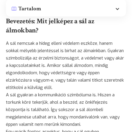
Tartalom
Bevezetés: Mit jelképez a sál az
álmokban?
A sál nemcsak a hideg elleni védelem eszköze, hanem
sokkal mélyebb jelentéssel is bírhat az álmainkban. Gyakran
szimbolizálja az érzelmi biztonságot, a védelmet vagy akár
a kapcsolatainkat is. Amikor sállal álmodom, mindig
elgondolkodom, hogy védettségre vagy éppen
elzárkózásra vágyom-e, vagy talán valami titkot szeretnék
eltitkolni a külvilág elől.
A sál gyakran a kommunikáció szimbóluma is. Hiszen a
torkunk köré tekerjük, ahol a beszéd, az önkifejezés
központja is található. Így sokszor a sál álombeli
megjelenése utalhat arra, hogy mondanivalónk van, vagy
éppen valamit nem merünk kimondani.
Egy másik fontos aspektus, hogy a sál egyben