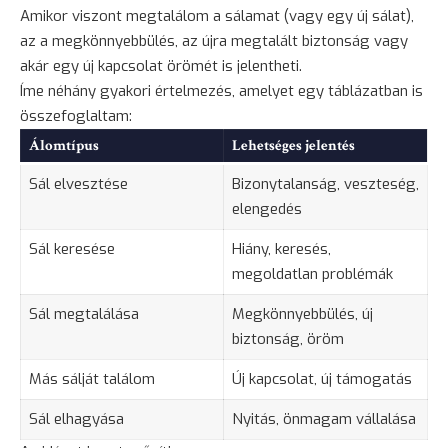
Amikor viszont megtalálom a sálamat (vagy egy új sálat),
az a megkönnyebbülés, az újra megtalált biztonság vagy
akár egy új kapcsolat örömét is jelentheti.
Íme néhány gyakori értelmezés, amelyet egy táblázatban is
összefoglaltam:
Álomtípus
Lehetséges jelentés
Sál elvesztése
Bizonytalanság
, veszteség,
elengedés
Sál keresése
Hiány, keresés,
megoldatlan problémák
Sál megtalálása
Megkönnyebbülés, új
biztonság, öröm
Más sálját találom
Új kapcsolat, új támogatás
Sál elhagyása
Nyitás, önmagam vállalása