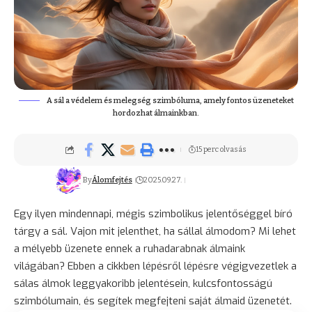
A sál a védelem és melegség szimbóluma, amely fontos üzeneteket
hordozhat álmainkban.
15 perc olvasás
By
Álomfejtés
2025.09.27.
Egy ilyen mindennapi, mégis szimbolikus jelentőséggel bíró
tárgy a sál. Vajon mit jelenthet, ha sállal álmodom? Mi lehet
a mélyebb üzenete ennek a ruhadarabnak álmaink
világában? Ebben a cikkben lépésről lépésre végigvezetlek a
sálas álmok leggyakoribb jelentésein, kulcsfontosságú
szimbólumain, és segítek megfejteni saját álmaid üzenetét.