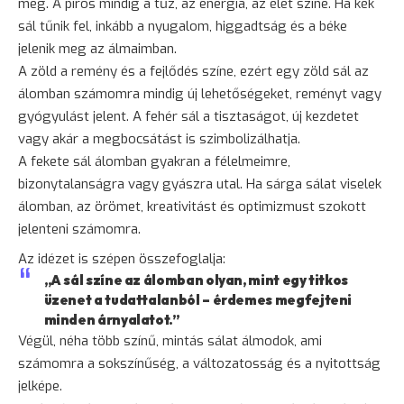
meg. A piros mindig a tűz, az energia, az élet színe. Ha kék
sál tűnik fel, inkább a nyugalom, higgadtság és a béke
jelenik meg az álmaimban.
A zöld a
remény
és a fejlődés színe, ezért egy zöld sál az
álomban számomra mindig új lehetőségeket, reményt vagy
gyógyulást jelent. A fehér sál a tisztaságot, új kezdetet
vagy akár a megbocsátást is szimbolizálhatja.
A fekete sál álomban gyakran a félelmeimre,
bizonytalanságra vagy gyászra utal. Ha sárga sálat viselek
álomban, az örömet, kreativitást és optimizmust szokott
jelenteni számomra.
Az idézet is szépen összefoglalja:
„A sál színe az álomban olyan, mint egy titkos
üzenet a tudattalanból – érdemes megfejteni
minden árnyalatot.”
Végül, néha több színű, mintás sálat álmodok, ami
számomra a sokszínűség, a változatosság és a nyitottság
jelképe.