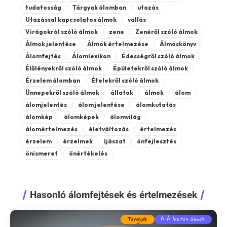
tudatosság
Tárgyak álomban
utazás
Utazással kapcsolatos álmok
vallás
Virágokról szóló álmok
zene
Zenéről szóló álmok
Álmok jelentése
Álmok értelmezése
Álmoskönyv
Álomfejtés
Álomlexikon
Édességről szóló álmok
Élőlényekről szóló álmok
Épületekről szóló álmok
Érzelem álomban
Ételekről szóló álmok
Ünnepekről szóló álmok
állatok
álmok
álom
álomjelentés
álom jelentése
álomkutatás
álomkép
álomképek
álomvilág
álomértelmezés
életváltozás
értelmezés
érzelem
érzelmek
íjászat
önfejlesztés
önismeret
önértékelés
Hasonló álomfejtések és értelmezések
Tárgyak
A-Á betűs álmok