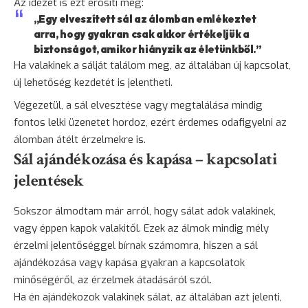
Az idézet is ezt erősíti meg:
„Egy elveszített sál az álomban emlékeztet
arra, hogy gyakran csak akkor értékeljük a
biztonságot, amikor hiányzik az életünkből.”
Ha valakinek a sálját találom meg, az általában új kapcsolat,
új lehetőség kezdetét is jelentheti.
Végezetül, a sál elvesztése vagy megtalálása mindig
fontos lelki üzenetet hordoz, ezért érdemes odafigyelni az
álomban átélt érzelmekre is.
Sál ajándékozása és kapása – kapcsolati
jelentések
Sokszor álmodtam már arról, hogy sálat adok valakinek,
vagy éppen kapok valakitől. Ezek az álmok mindig mély
érzelmi jelentőséggel bírnak számomra, hiszen a sál
ajándékozása vagy kapása gyakran a kapcsolatok
minőségéről, az érzelmek átadásáról szól.
Ha én ajándékozok valakinek sálat, az általában azt jelenti,