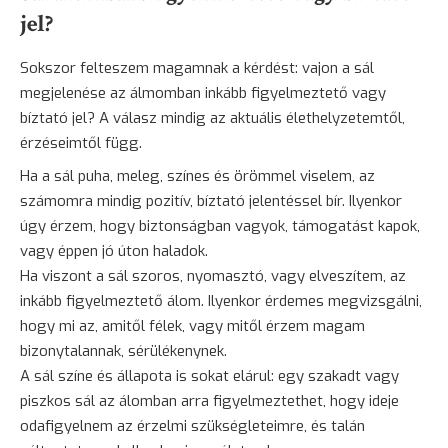
jel?
Sokszor felteszem magamnak a kérdést: vajon a sál
megjelenése az álmomban inkább figyelmeztető vagy
bíztató jel? A válasz mindig az aktuális élethelyzetemtől,
érzéseimtől függ.
Ha a sál puha, meleg, színes és örömmel viselem, az
számomra mindig pozitív, bíztató jelentéssel bír. Ilyenkor
úgy érzem, hogy biztonságban vagyok, támogatást kapok,
vagy éppen jó úton haladok.
Ha viszont a sál szoros, nyomasztó, vagy elveszítem, az
inkább figyelmeztető álom. Ilyenkor érdemes megvizsgálni,
hogy mi az, amitől félek, vagy mitől érzem magam
bizonytalannak, sérülékenynek.
A sál színe és állapota is sokat elárul: egy szakadt vagy
piszkos sál az álomban arra figyelmeztethet, hogy ideje
odafigyelnem az érzelmi szükségleteimre, és talán