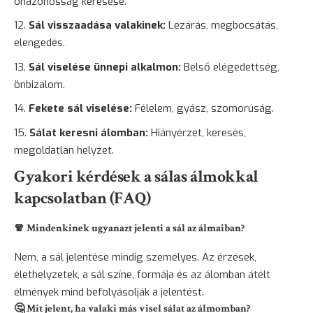
önazonosság keresése.
Sál visszaadása valakinek:
Lezárás, megbocsátás,
elengedés.
Sál viselése ünnepi alkalmon:
Belső elégedettség,
önbizalom.
Fekete sál viselése:
Félelem, gyász, szomorúság.
Sálat keresni álomban:
Hiányérzet, keresés,
megoldatlan helyzet.
Gyakori kérdések a sálas álmokkal
kapcsolatban (FAQ)
🧣 Mindenkinek ugyanazt jelenti a sál az álmaiban?
Nem, a sál jelentése mindig személyes. Az érzések,
élethelyzetek, a sál színe, formája és az álomban átélt
élmények mind befolyásolják a jelentést.
🤔 Mit jelent, ha valaki más visel sálat az álmomban?