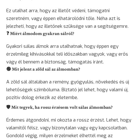
Ez utalhat arra, hogy az illetőt védeni, támogatni
szeretném, vagy éppen elhatárolódni tőle. Néha azt is
jelezheti, hogy az illetőnek szüksége van a segítségemre.
❓ Miért álmodom gyakran sálról?
Gyakori sálas álmok arra utalhatnak, hogy éppen egy
érzelmileg kihívásokkal teli időszakban vagyok, vagy erős
vágy él bennem a biztonság, támogatás iránt.
🟢 Mit jelent a zöld sál az álmomban?
A zöld sál általában a remény, gyógyulás,
növekedés
és új
lehetőségek szimbóluma. Biztató jel lehet, hogy valami új,
pozitív dolog érkezik az életembe.
🛡️ Mit tegyek, ha rossz érzésem volt sálas álmomban?
Érdemes átgondolni, mi okozta a rossz érzést. Lehet, hogy
valamitől félsz, vagy bizonytalan vagy egy kapcsolatban.
Gondold végig, milyen érzelmeket élhettél meg az