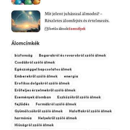
Mit jelent juhásszal álmodni? –
Részletes álomfejtés és értelmezés.
J betűs álmok
Személyek
Álomcímkék
biztonság
Bogarakról és rovarokról szóló álmok
Csodákról szóló álmok
Egészséggel kapcsolatos álmok
Emberekről szóló álmok
energia
Erotikus dolgokról szóló álmok
Erőteljes érzelmekről szóló álmok
Események álomban
Eszközökről szóló álmok
fejlődés
Formákról szóló álmok
Gyümölcsökről szóló álmok
Halottakról szóló álmok
harmónia
Helyekről szóló álmok
Hiúságról szóló álmok