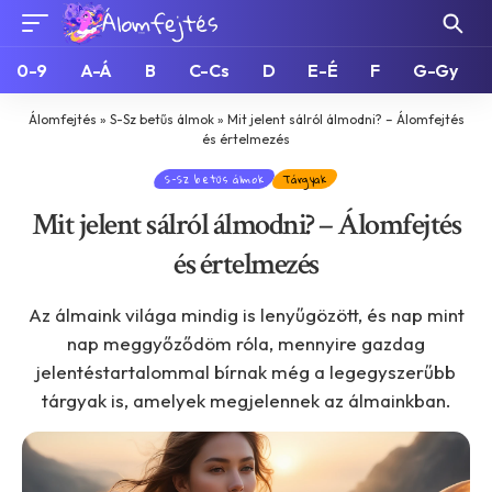
0-9
A-Á
B
C-Cs
D
E-É
F
G-Gy
Álomfejtés
»
S-Sz betűs álmok
»
Mit jelent sálról álmodni? – Álomfejtés
és értelmezés
S-Sz betűs álmok
Tárgyak
Mit jelent sálról álmodni? – Álomfejtés
és értelmezés
Az álmaink világa mindig is lenyűgözött, és nap mint
nap meggyőződöm róla, mennyire gazdag
jelentéstartalommal bírnak még a legegyszerűbb
tárgyak is, amelyek megjelennek az álmainkban.