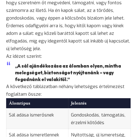
hogy szeretném őt megvédeni, támogatni, vagy fontos
számomra az illető. Ha én kapok sálat, az a törődés,
gondoskodás, vagy éppen a kölcsönös bizalom jele lehet.
Érdemes odafigyelni arra is, hogy kitől kapom vagy kinek
adom a sálat: egy közeli baráttól kapott sál lehet az
elfogadás, míg egy idegentől kapott sál inkább új kapcsolat,
új lehetőség jele.
Az idézet szerint:
„A sál ajándékozása az álomban olyan, mintha
melegséget, biztonságot nyújtanánk – vagy
fogadnánk el valakitől.”
A következő táblázatban néhány lehetséges értelmezést
foglaltam össze:
Álomtípus
Jelentés
Sál adása ismerősnek
Gondoskodás, támogatás,
érzelmi kötődés
Sál adása ismeretlennek
Nyitottság, új ismeretség,