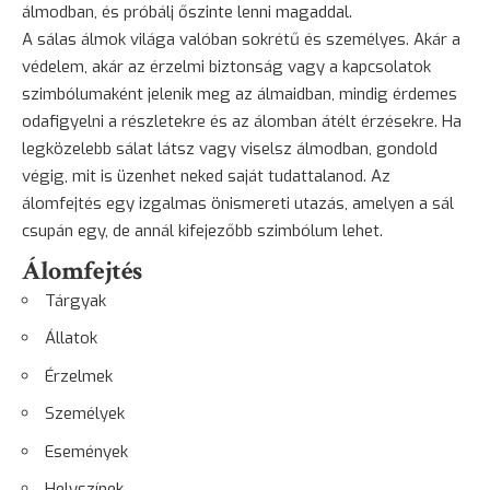
álmodban, és próbálj őszinte lenni magaddal.
A sálas álmok világa valóban sokrétű és személyes. Akár a
védelem, akár az érzelmi biztonság vagy a kapcsolatok
szimbólumaként jelenik meg az álmaidban, mindig érdemes
odafigyelni a részletekre és az álomban átélt érzésekre. Ha
legközelebb sálat látsz vagy viselsz álmodban, gondold
végig, mit is üzenhet neked saját tudattalanod. Az
álomfejtés egy izgalmas önismereti utazás, amelyen a sál
csupán egy, de annál kifejezőbb szimbólum lehet.
Álomfejtés
Tárgyak
Állatok
Érzelmek
Személyek
Események
Helyszínek