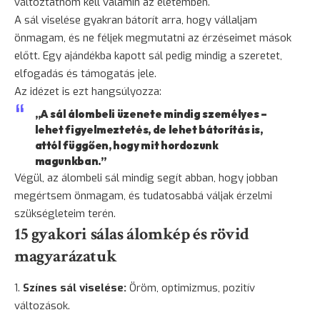
változtatnom kell valamin az életemben.
A sál viselése gyakran bátorít arra, hogy vállaljam
önmagam, és ne féljek megmutatni az érzéseimet mások
előtt. Egy ajándékba kapott sál pedig mindig a
szeretet
,
elfogadás és támogatás jele.
Az idézet is ezt hangsúlyozza:
„A sál álombeli üzenete mindig személyes –
lehet figyelmeztetés, de lehet bátorítás is,
attól függően, hogy mit hordozunk
magunkban.”
Végül, az álombeli sál mindig segít abban, hogy jobban
megértsem önmagam, és tudatosabbá váljak érzelmi
szükségleteim terén.
15 gyakori sálas álomkép és rövid
magyarázatuk
Színes sál viselése:
Öröm, optimizmus, pozitív
változások.