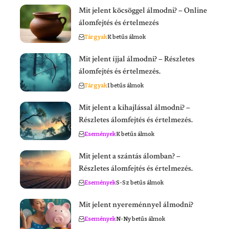
Mit jelent köcsöggel álmodni? – Online
álomfejtés és értelmezés
Tárgyak
K betűs álmok
Mit jelent íjjal álmodni? – Részletes
álomfejtés és értelmezés.
Tárgyak
I betűs álmok
Mit jelent a kihajlással álmodni? –
Részletes álomfejtés és értelmezés.
Események
K betűs álmok
Mit jelent a szántás álomban? –
Részletes álomfejtés és értelmezés.
Események
S-Sz betűs álmok
Mit jelent nyereménnyel álmodni?
Események
N-Ny betűs álmok