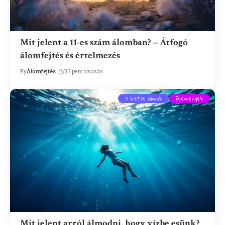
Mit jelent a 11-es szám álomban? – Átfogó
álomfejtés és értelmezés
By
Álomfejtés
33 perc olvasás
V betűs álmok
Események
Mit jelent arról álmodni, hogy vízbe esünk?