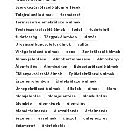
Szórakozásról szóló álomfejtések
Talajról szóló álmok
természet
Természeti elemekről szóló álmok
Testrészekről szóló álmok
tudat
tudatalatti
tudatosság
Tárgyak álomban
utazás
Utazással kapcsolatos álmok
vallás
Virágokról szóló álmok
zene
Zenéről szóló álmok
Álmok jelentése
Álmok értelmezése
Álmoskönyv
Álomfejtés
Álomlexikon
Édességről szóló álmok
Élőlényekről szóló álmok
Épületekről szóló álmok
Érzelem álomban
Ételekről szóló álmok
Ünnepekről szóló álmok
állatok
álmok
álom
álomjelentés
álom jelentése
álomkutatás
álomkép
álomképek
álomvilág
álomértelmezés
életváltozás
értelmezés
érzelem
érzelmek
íjászat
önfejlesztés
önismeret
önértékelés