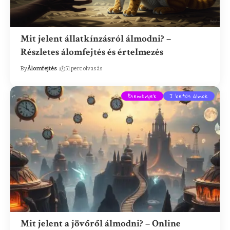
Mit jelent állatkínzásról álmodni? –
Részletes álomfejtés és értelmezés
By
Álomfejtés
51 perc olvasás
Események
J betűs álmok
Mit jelent a jövőről álmodni? – Online