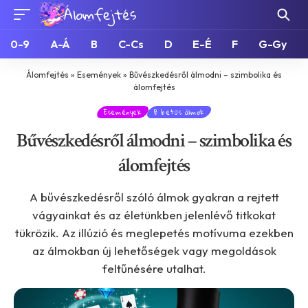
0-9
A-Á
B
C-Cs
D
E-É
F
G-Gy
Álomfejtés
»
Események
»
Bűvészkedésről álmodni – szimbolika és
álomfejtés
Események
B betűs álmok
Bűvészkedésről álmodni – szimbolika és
álomfejtés
A bűvészkedésről szóló álmok gyakran a rejtett
vágyainkat és az életünkben jelenlévő titkokat
tükrözik. Az illúzió és meglepetés motívuma ezekben
az álmokban új lehetőségek vagy megoldások
feltűnésére utalhat.