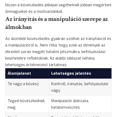
hiszen a bűvészkedés jelképei segíthetnek jobban megérteni
önmagunkat és a motivációinkat.
Az irányítás és a manipuláció szerepe az
álmokban
Az álombéli bűvészkedés gyakran szólhat az irányításról és
a manipulációról is. Nem ritka, hogy ezek az élmények az
ébrenlét során megélt hatalmi játszmákra, befolyásolási
kísérletekre reflektálnak. Az alábbi táblázat néhány
lehetséges értelmezést tartalmaz:
Álomjelenet
Lehetséges jelentés
Te vagy a bűvész
Kontroll, irányítás, befolyásolási
vágy
Téged bűvészkednek
Manipuláció áldozata,
meg
hatalomvesztés