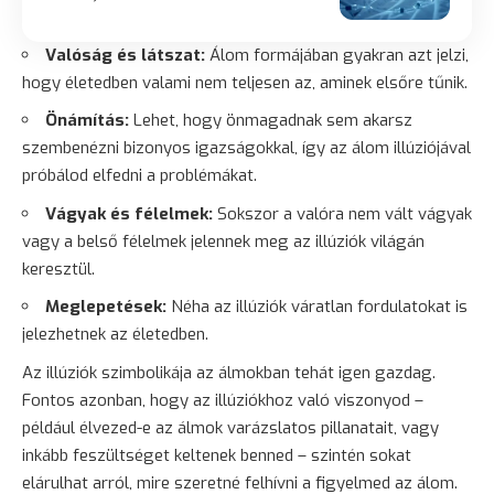
Valóság és látszat:
Álom formájában gyakran azt jelzi,
hogy életedben valami nem teljesen az, aminek elsőre tűnik.
Önámítás:
Lehet, hogy önmagadnak sem akarsz
szembenézni bizonyos igazságokkal, így az álom illúziójával
próbálod elfedni a problémákat.
Vágyak és félelmek:
Sokszor a valóra nem vált vágyak
vagy a belső félelmek jelennek meg az illúziók világán
keresztül.
Meglepetések:
Néha az illúziók váratlan fordulatokat is
jelezhetnek az életedben.
Az illúziók szimbolikája az álmokban tehát igen gazdag.
Fontos azonban, hogy az illúziókhoz való viszonyod –
például élvezed-e az álmok varázslatos pillanatait, vagy
inkább feszültséget keltenek benned – szintén sokat
elárulhat arról, mire szeretné felhívni a figyelmed az álom.