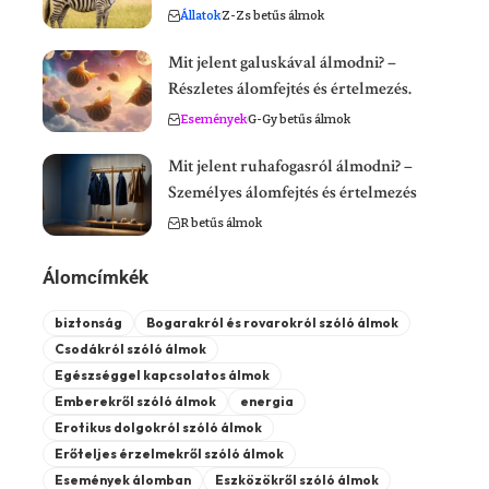
Állatok
Z-Zs betűs álmok
Mit jelent galuskával álmodni? –
Részletes álomfejtés és értelmezés.
Események
G-Gy betűs álmok
Mit jelent ruhafogasról álmodni? –
Személyes álomfejtés és értelmezés
R betűs álmok
Álomcímkék
biztonság
Bogarakról és rovarokról szóló álmok
Csodákról szóló álmok
Egészséggel kapcsolatos álmok
Emberekről szóló álmok
energia
Erotikus dolgokról szóló álmok
Erőteljes érzelmekről szóló álmok
Események álomban
Eszközökről szóló álmok