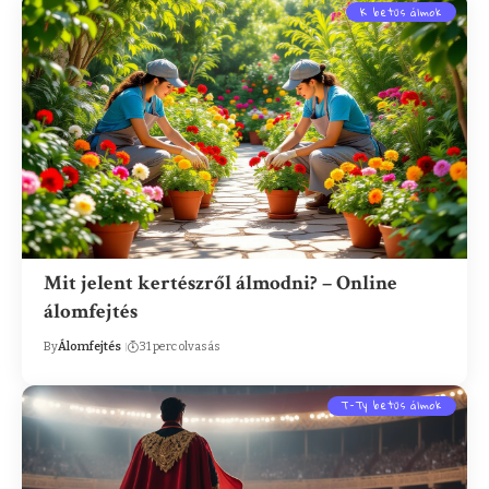
K betűs álmok
Mit jelent kertészről álmodni? – Online
álomfejtés
By
Álomfejtés
31 perc olvasás
T-Ty betűs álmok