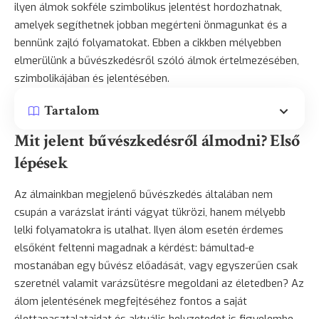
ilyen álmok sokféle szimbolikus jelentést hordozhatnak,
amelyek segíthetnek jobban megérteni önmagunkat és a
bennünk zajló folyamatokat. Ebben a cikkben mélyebben
elmerülünk a bűvészkedésről szóló álmok értelmezésében,
szimbolikájában és jelentésében.
Tartalom
Mit jelent bűvészkedésről álmodni? Első
lépések
Az álmainkban megjelenő bűvészkedés általában nem
csupán a varázslat iránti vágyat tükrözi, hanem mélyebb
lelki folyamatokra is utalhat. Ilyen álom esetén érdemes
elsőként feltenni magadnak a kérdést: bámultad-e
mostanában egy bűvész előadását, vagy egyszerűen csak
szeretnél valamit varázsütésre megoldani az életedben? Az
álom jelentésének megfejtéséhez fontos a saját
élettapasztalataidat és aktuális helyzetedet is figyelembe