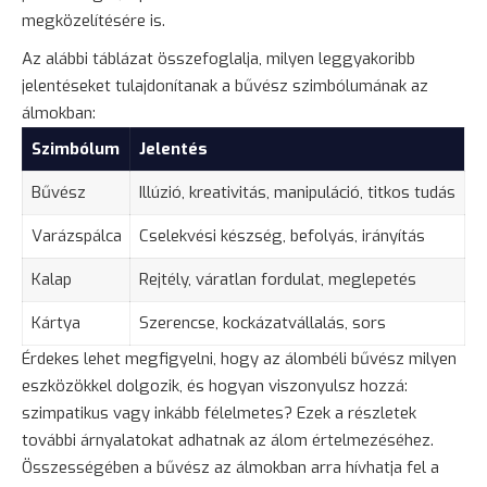
megközelítésére is.
Az alábbi táblázat összefoglalja, milyen leggyakoribb
jelentéseket tulajdonítanak a bűvész szimbólumának az
álmokban:
Szimbólum
Jelentés
Bűvész
Illúzió, kreativitás, manipuláció, titkos tudás
Varázspálca
Cselekvési készség, befolyás, irányítás
Kalap
Rejtély, váratlan fordulat, meglepetés
Kártya
Szerencse, kockázatvállalás, sors
Érdekes lehet megfigyelni, hogy az álombéli bűvész milyen
eszközökkel dolgozik, és hogyan viszonyulsz hozzá:
szimpatikus vagy inkább félelmetes? Ezek a részletek
további árnyalatokat adhatnak az álom értelmezéséhez.
Összességében a bűvész az álmokban arra hívhatja fel a