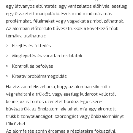
egy látványos eltüntetés, egy varázslatos előhívás, esetleg
egy összetett manipuláció. Ezek mind-mind más-más
problémákat, félelmeket vagy vágyakat szimbolizálhatnak.
Az álomban előforduló bűvésztrükkök a következő főbb
témákra utalhatnak:
Elrejtés és felfedés
Meglepetés és váratlan fordulatok
Kontroll és befolyás
Kreatív problémamegoldás
Ha visszaemlékszel arra, hogy az álomban sikerült-e
végrehajtani a trükköt, vagy esetleg kudarcot vallottál
benne, az is fontos üzenetet hordoz. Egy sikeres
bűvésztrükk az önbizalom jele lehet, míg egy elrontott
trükk bizonytalanságot, szorongást vagy önbizalomhiányt
tükrözhet.
Az álomfejtés során érdemes a részletekre fókuszálni,