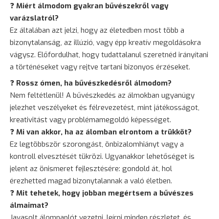
❓
Miért álmodom gyakran bűvészekről vagy
varázslatról?
Ez általában azt jelzi, hogy az életedben most több a
bizonytalanság
, az illúzió, vagy épp kreatív megoldásokra
vágysz. Előfordulhat, hogy tudattalanul szeretnéd irányítani
a történéseket vagy rejtve tartani bizonyos érzéseket.
❓
Rossz ómen, ha bűvészkedésről álmodom?
Nem feltétlenül! A bűvészkedés az álmokban ugyanúgy
jelezhet veszélyeket és félrevezetést, mint játékosságot,
kreativitást vagy problémamegoldó képességet.
❓
Mi van akkor, ha az álomban elrontom a trükköt?
Ez legtöbbször szorongást, önbizalomhiányt vagy a
kontroll elvesztését tükrözi. Ugyanakkor lehetőséget is
jelent az önismeret fejlesztésére: gondold át, hol
érezhetted magad bizonytalannak a való életben.
❓
Mit tehetek, hogy jobban megértsem a bűvészes
álmaimat?
Javasolt álomnaplót vezetni, leírni minden részletet, és