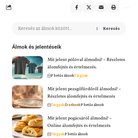
Keresés
Álmok és jelentéseik
Mit jelent pólóval álmodni? – Részletes
álomfejtés és értelmezés.
P betűs álmok
Tárgyak
Mit jelent pezsgőfürdőről álmodni? –
Részletes álomfejtés és értelmezés
Tárgyak
Érzelmek
P betűs álmok
Mit jelent pogácsáról álmodni? –
Online álomfejtés és értelmezés
Tárgyak
P betűs álmok