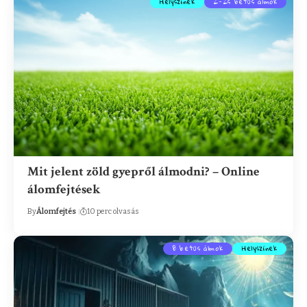
Helyszínek
Z-Zs betűs álmok
Mit jelent zöld gyepről álmodni? – Online
álomfejtések
By
Álomfejtés
10 perc olvasás
B betűs álmok
Helyszínek