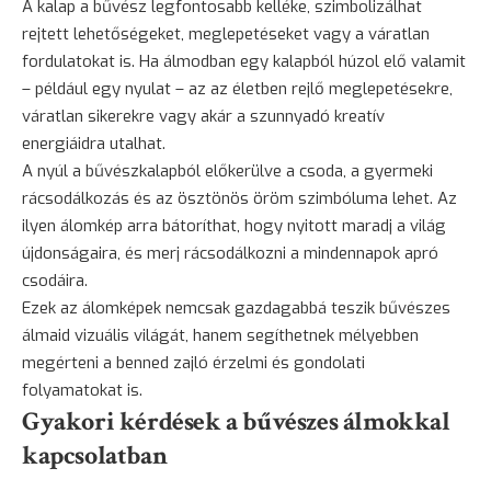
A kalap a bűvész legfontosabb kelléke, szimbolizálhat
rejtett lehetőségeket, meglepetéseket vagy a váratlan
fordulatokat is. Ha álmodban egy kalapból húzol elő valamit
– például egy nyulat – az az életben rejlő meglepetésekre,
váratlan sikerekre vagy akár a szunnyadó kreatív
energiáidra utalhat.
A nyúl a bűvészkalapból előkerülve a csoda, a gyermeki
rácsodálkozás és az ösztönös öröm szimbóluma lehet. Az
ilyen álomkép arra bátoríthat, hogy nyitott maradj a világ
újdonságaira, és merj rácsodálkozni a mindennapok apró
csodáira.
Ezek az álomképek nemcsak gazdagabbá teszik bűvészes
álmaid vizuális világát, hanem segíthetnek mélyebben
megérteni a benned zajló érzelmi és gondolati
folyamatokat is.
Gyakori kérdések a bűvészes álmokkal
kapcsolatban