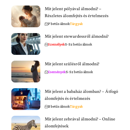
Mit jelent pólyával álmodni? –
Részletes álomfejtés és értelmezés
P betűs álmok
Tárgyak
Mit jelent stewardessről álmodni?
Személyek
S-Sz betűs álmok
Mit jelent szülésről álmodni?
Események
S-Sz betűs álmok
Mit jelent a babaház álomban? – Átfogó
álomfejtés és értelmezés
B betűs álmok
Tárgyak
Mit jelent zebrával álmodni? – Online
álomfejtések