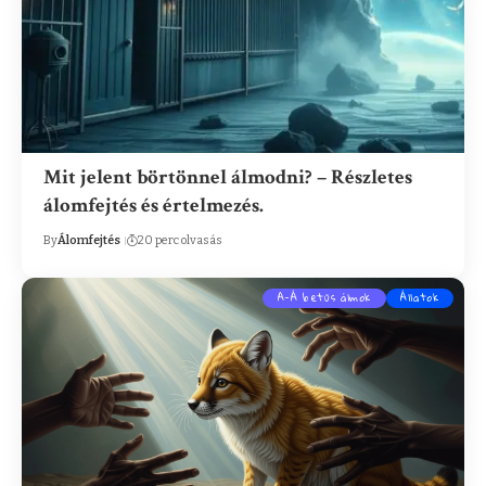
Mit jelent börtönnel álmodni? – Részletes
álomfejtés és értelmezés.
By
Álomfejtés
20 perc olvasás
A-Á betűs álmok
Állatok