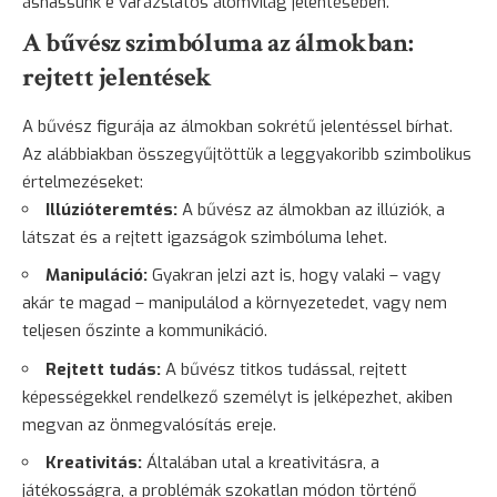
áshassunk e varázslatos álomvilág jelentésében.
A bűvész szimbóluma az álmokban:
rejtett jelentések
A bűvész figurája az álmokban sokrétű jelentéssel bírhat.
Az alábbiakban összegyűjtöttük a leggyakoribb szimbolikus
értelmezéseket:
Illúzióteremtés:
A bűvész az álmokban az illúziók, a
látszat és a rejtett igazságok szimbóluma lehet.
Manipuláció:
Gyakran jelzi azt is, hogy valaki – vagy
akár te magad – manipulálod a környezetedet, vagy nem
teljesen őszinte a kommunikáció.
Rejtett tudás:
A bűvész titkos tudással, rejtett
képességekkel rendelkező személyt is jelképezhet, akiben
megvan az
önmegvalósítás
ereje.
Kreativitás:
Általában utal a kreativitásra, a
játékosságra, a problémák szokatlan módon történő