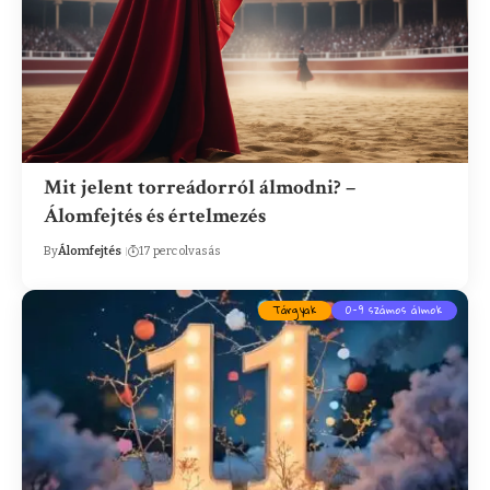
Mit jelent torreádorról álmodni? –
Álomfejtés és értelmezés
By
Álomfejtés
17 perc olvasás
Tárgyak
0-9 számos álmok