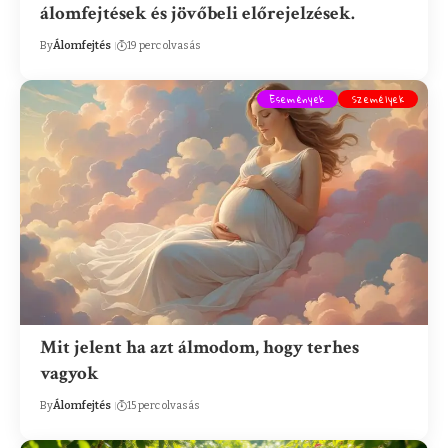
álomfejtések és jövőbeli előrejelzések.
By
Álomfejtés
19 perc olvasás
Események
Személyek
Mit jelent ha azt álmodom, hogy terhes
vagyok
By
Álomfejtés
15 perc olvasás