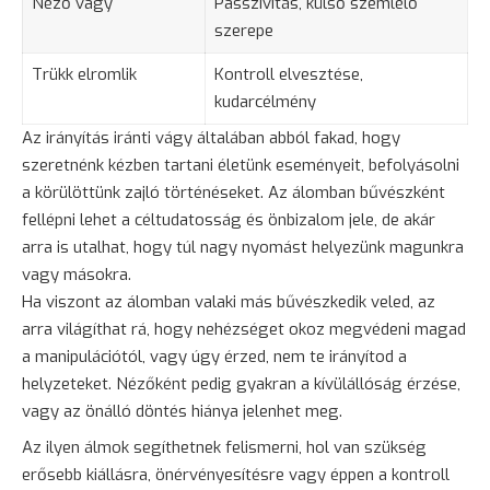
Néző vagy
Passzivitás, külső szemlélő
szerepe
Trükk elromlik
Kontroll elvesztése,
kudarcélmény
Az irányítás iránti vágy általában abból fakad, hogy
szeretnénk kézben tartani életünk eseményeit, befolyásolni
a körülöttünk zajló történéseket. Az álomban bűvészként
fellépni lehet a céltudatosság és önbizalom jele, de akár
arra is utalhat, hogy túl nagy nyomást helyezünk magunkra
vagy másokra.
Ha viszont az álomban valaki más bűvészkedik veled, az
arra világíthat rá, hogy nehézséget okoz megvédeni magad
a manipulációtól, vagy úgy érzed, nem te irányítod a
helyzeteket. Nézőként pedig gyakran a kívülállóság érzése,
vagy az önálló döntés hiánya jelenhet meg.
Az ilyen álmok segíthetnek felismerni, hol van szükség
erősebb kiállásra, önérvényesítésre vagy éppen a kontroll