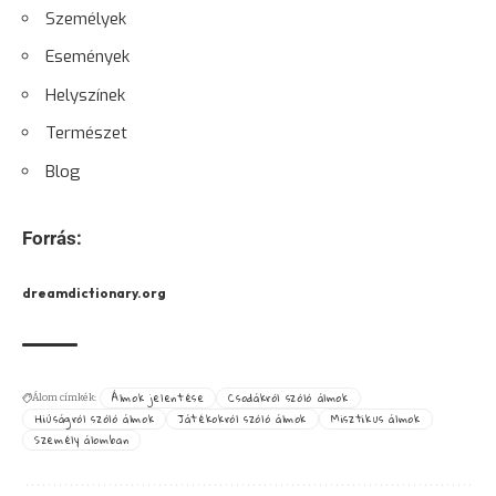
Személyek
Események
Helyszínek
Természet
Blog
Forrás:
dreamdictionary.org
Álmok jelentése
Csodákról szóló álmok
Álom címkék:
Hiúságról szóló álmok
Játékokról szóló álmok
Misztikus álmok
Személy álomban