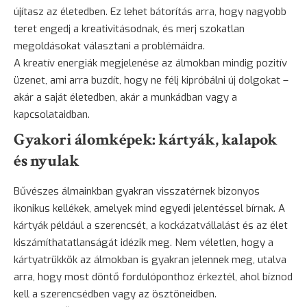
újítasz az életedben. Ez lehet bátorítás arra, hogy nagyobb
teret engedj a kreativitásodnak, és merj szokatlan
megoldásokat választani a problémáidra.
A kreatív energiák megjelenése az álmokban mindig pozitív
üzenet, ami arra buzdít, hogy ne félj kipróbálni új dolgokat –
akár a saját életedben, akár a munkádban vagy a
kapcsolataidban.
Gyakori álomképek: kártyák, kalapok
és nyulak
Bűvészes álmainkban gyakran visszatérnek bizonyos
ikonikus kellékek, amelyek mind egyedi jelentéssel bírnak. A
kártyák például a szerencsét, a kockázatvállalást és az élet
kiszámíthatatlanságát idézik meg. Nem véletlen, hogy a
kártyatrükkök az álmokban is gyakran jelennek meg, utalva
arra, hogy most döntő fordulóponthoz érkeztél, ahol bíznod
kell a szerencsédben vagy az ösztöneidben.