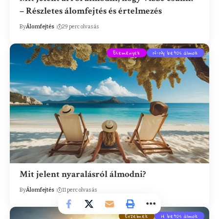
– Részletes álomfejtés és értelmezés
By
Álomfejtés
29 perc olvasás
Események
N-Ny betűs álmok
Mit jelent nyaralásról álmodni?
By
Álomfejtés
11 perc olvasás
Érzelmek
H betűs álmok