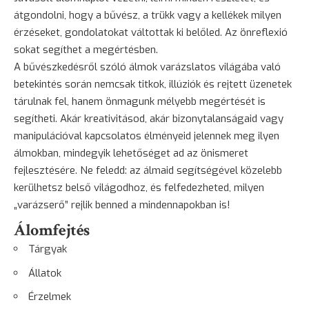
átgondolni, hogy a bűvész, a trükk vagy a kellékek milyen
érzéseket, gondolatokat váltottak ki belőled. Az önreflexió
sokat segíthet a megértésben.
A bűvészkedésről szóló álmok varázslatos világába való
betekintés során nemcsak titkok, illúziók és rejtett üzenetek
tárulnak fel, hanem önmagunk mélyebb megértését is
segítheti. Akár kreativitásod, akár bizonytalanságaid vagy
manipulációval kapcsolatos élményeid jelennek meg ilyen
álmokban, mindegyik lehetőséget ad az önismeret
fejlesztésére. Ne feledd: az álmaid segítségével közelebb
kerülhetsz belső világodhoz, és felfedezheted, milyen
„varázserő” rejlik benned a mindennapokban is!
Álomfejtés
Tárgyak
Állatok
Érzelmek