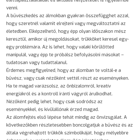
venni.
A bűvészkedés az álmokban gyakran összefügghet azzal,
hogy szeretnél valamit elrejteni vagy megváltoztatni az
életedben. Elképzelhető, hogy épp olyan időszakon mész
keresztül, amikor új megoldásokat, trükköket keresel egy-
egy problémára. Az is lehet, hogy valaki körülötted
manipulál, vagy épp te próbálsz befolyásolni másokat –
tudatosan vagy tudattalanul.
Érdemes megfigyelned, hogy az álomban te voltál-e a
bűvész, vagy csak nézőként vettél részt az eseményeken.
Ha te magad varázsolsz, az önbizalomról, kreatív
energiákról és a kontroll iránti vágyról árulkodhat.
Nézőként pedig lehet, hogy csak sodródsz az
eseményekkel, és kívülállónak érzed magad.
Az álomfejtés első lépése tehát mindig az önvizsgálat. A
következőkben részletesebben boncolgatjuk a bűvész és az
általa végrehajtott trükkök szimbolikáját, hogy mélyebbre