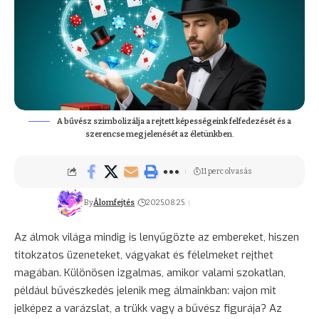
A bűvész szimbolizálja a rejtett képességeink felfedezését és a
szerencse megjelenését az életünkben.
11 perc olvasás
By
Álomfejtés
2025.08.25.
Az álmok világa mindig is lenyűgözte az embereket, hiszen
titokzatos
üzeneteket, vágyakat és félelmeket rejthet
magában. Különösen izgalmas, amikor valami szokatlan,
például bűvészkedés jelenik meg álmainkban: vajon mit
jelképez a varázslat, a trükk vagy a bűvész figurája? Az