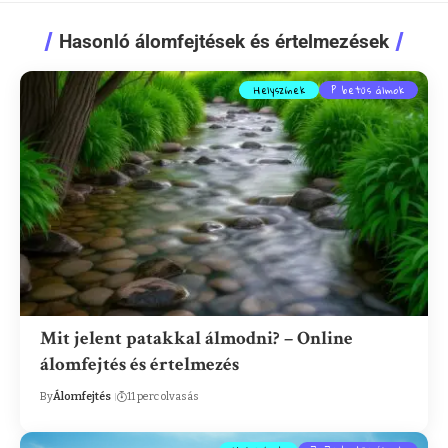
Hasonló álomfejtések és értelmezések
Helyszínek
P betűs álmok
Mit jelent patakkal álmodni? – Online
álomfejtés és értelmezés
By
Álomfejtés
11 perc olvasás