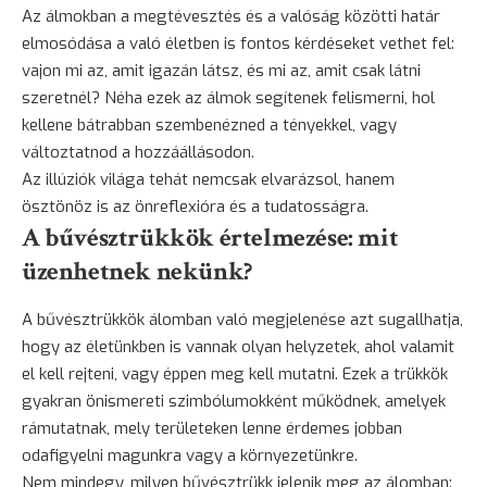
Az álmokban a megtévesztés és a valóság közötti határ
elmosódása a való életben is fontos kérdéseket vethet fel:
vajon mi az, amit igazán látsz, és mi az, amit csak látni
szeretnél? Néha ezek az álmok segítenek felismerni, hol
kellene bátrabban szembenézned a tényekkel, vagy
változtatnod a hozzáállásodon.
Az illúziók világa tehát nemcsak elvarázsol, hanem
ösztönöz
is az önreflexióra és a tudatosságra.
A bűvésztrükkök értelmezése: mit
üzenhetnek nekünk?
A bűvésztrükkök álomban való megjelenése azt sugallhatja,
hogy az életünkben is vannak olyan helyzetek, ahol valamit
el kell rejteni, vagy éppen meg kell mutatni. Ezek a trükkök
gyakran önismereti szimbólumokként működnek, amelyek
rámutatnak, mely területeken lenne érdemes jobban
odafigyelni magunkra vagy a környezetünkre.
Nem mindegy, milyen bűvésztrükk jelenik meg az álomban: