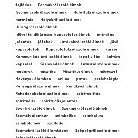
fejlődés
Formákról szóló álmok
Gyümölcsökről szóló álmok
Halottakról szóló álmok
harmónia
Helyekről szóló álmok
Hiúságról szóló álmok
Idővel és időjárással kapcsolatos álmok
intimitás
jelentés
játékok
Játékokról szóló álmok
jövő
kapcsolatok
Kapcsolatokról szóló álmok
karrier
Kommunikációról szóló álmok
kreativitás
kultúra
képzelet
Közlekedés álmok
Luxusról szóló álmok
madarak
misztika
Misztikus álmok
művészet
Növények álomban
online
patak
pszichológia
Pénzügyről szóló álmok
Rendkívüli álmok
Ruhadarabokról szóló álmok
spiritualitás
spirituális
spirituális jelentés
Sportról szóló álmok
Szakmákról szóló álmok
Személy álomban
szimbolika
szimbólum
szimbólumok
szálloda
Számokról szóló álomképek
Szépségről szóló álmok
Színekről szóló álmok