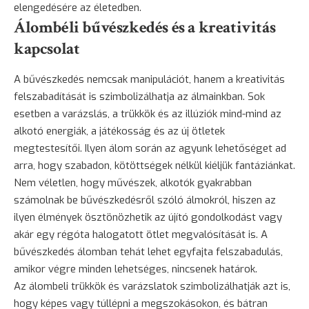
elengedésére az életedben.
Álombéli bűvészkedés és a kreativitás
kapcsolat
A bűvészkedés nemcsak manipulációt, hanem a kreativitás
felszabadítását is szimbolizálhatja az álmainkban. Sok
esetben a varázslás, a trükkök és az illúziók mind-mind az
alkotó energiák, a játékosság és az új ötletek
megtestesítői. Ilyen álom során az agyunk lehetőséget ad
arra, hogy szabadon, kötöttségek nélkül kiéljük fantáziánkat.
Nem véletlen, hogy művészek, alkotók gyakrabban
számolnak be bűvészkedésről szóló álmokról, hiszen az
ilyen élmények ösztönözhetik az újító gondolkodást vagy
akár egy régóta halogatott ötlet megvalósítását is. A
bűvészkedés álomban tehát lehet egyfajta felszabadulás,
amikor végre minden lehetséges, nincsenek határok.
Az álombeli trükkök és varázslatok szimbolizálhatják azt is,
hogy képes vagy túllépni a megszokásokon, és bátran