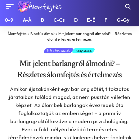
0-9
A-Á
B
C-Cs
D
E-É
F
G-Gy
Álomfejtés
»
B betűs álmok
»
Mit jelent barlangról álmodni? – Részletes
álomfejtés és értelmezés
B betűs álmok
Helyszínek
Mit jelent barlangról álmodni? –
Részletes álomfejtés és értelmezés
Amikor éjszakánként egy barlang sötét, titokzatos
járataiban találod magad, az nem pusztán véletlen
képzet. Az álombeli barlangok évezredek óta
foglalkoztatják az emberiséget – a primitív
barlangrajzoktól kezdve a modern pszichológiáig.
Ezek a föld mélyén húzódó természetes
képződmények mindig is különleges helyet foglaltak