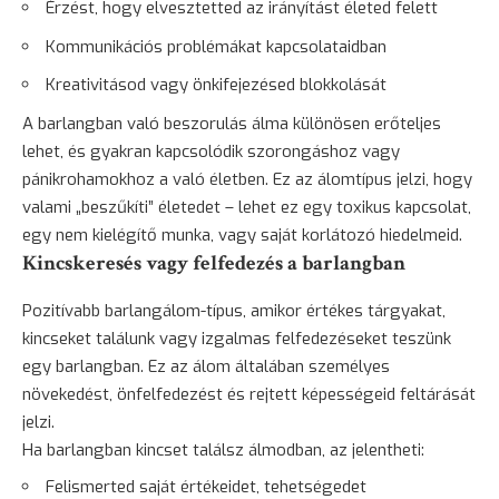
Érzést, hogy elvesztetted az irányítást életed felett
Kommunikációs problémákat kapcsolataidban
Kreativitásod vagy önkifejezésed blokkolását
A barlangban való beszorulás álma különösen erőteljes
lehet, és gyakran kapcsolódik szorongáshoz vagy
pánikrohamokhoz a való életben. Ez az álomtípus jelzi, hogy
valami „beszűkíti” életedet – lehet ez egy toxikus kapcsolat,
egy nem kielégítő munka, vagy saját korlátozó hiedelmeid.
Kincskeresés vagy felfedezés a barlangban
Pozitívabb barlangálom-típus, amikor értékes tárgyakat,
kincseket találunk vagy izgalmas felfedezéseket teszünk
egy barlangban. Ez az álom általában személyes
növekedést, önfelfedezést és rejtett képességeid feltárását
jelzi.
Ha barlangban kincset találsz álmodban, az jelentheti:
Felismerted saját értékeidet, tehetségedet