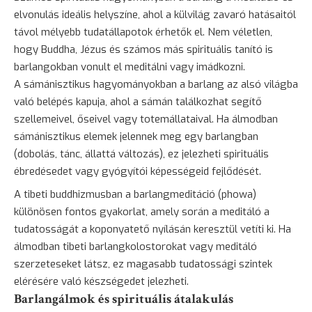
elvonulás ideális helyszíne, ahol a külvilág zavaró hatásaitól
távol mélyebb tudatállapotok érhetők el. Nem véletlen,
hogy Buddha, Jézus és számos más spirituális tanító is
barlangokban vonult el meditálni vagy imádkozni.
A sámánisztikus hagyományokban a barlang az alsó világba
való belépés kapuja, ahol a sámán találkozhat segítő
szellemeivel, őseivel vagy totemállataival. Ha álmodban
sámánisztikus elemek jelennek meg egy barlangban
(dobolás,
tánc
, állattá változás), ez jelezheti spirituális
ébredésedet vagy gyógyítói képességeid fejlődését.
A tibeti buddhizmusban a barlangmeditáció (phowa)
különösen fontos gyakorlat, amely során a meditáló a
tudatosságát a koponyatető nyílásán keresztül vetíti ki. Ha
álmodban tibeti barlangkolostorokat vagy meditáló
szerzeteseket látsz, ez magasabb tudatossági szintek
elérésére való készségedet jelezheti.
Barlangálmok és spirituális átalakulás