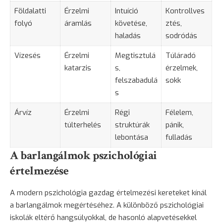
Földalatti
Érzelmi
Intuíció
Kontrollves
folyó
áramlás
követése,
ztés,
haladás
sodródás
Vízesés
Érzelmi
Megtisztulá
Túláradó
katarzis
s,
érzelmek,
felszabadulá
sokk
s
Árvíz
Érzelmi
Régi
Félelem
,
túlterhelés
struktúrák
pánik,
lebontása
fulladás
A barlangálmok pszichológiai
értelmezése
A modern pszichológia gazdag értelmezési kereteket kínál
a barlangálmok megértéséhez. A különböző pszichológiai
iskolák eltérő hangsúlyokkal, de hasonló alapvetésekkel