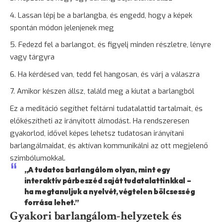
Lassan lépj be a barlangba, és engedd, hogy a képek
spontán módon jelenjenek meg
Fedezd fel a barlangot, és figyelj minden részletre, lényre
vagy tárgyra
Ha kérdésed van, tedd fel hangosan, és várj a válaszra
Amikor készen állsz, találd meg a kiutat a barlangból
Ez a meditáció segíthet feltárni tudatalattid tartalmait, és
előkészítheti az irányított álmodást. Ha rendszeresen
gyakorlod, idővel képes lehetsz tudatosan irányítani
barlangálmaidat, és aktívan kommunikálni az ott megjelenő
szimbólumokkal.
„A tudatos barlangálom olyan, mint egy
interaktív párbeszéd saját tudatalattinkkal –
ha megtanuljuk a nyelvét, végtelen bölcsesség
forrása lehet.”
Gyakori barlangálom-helyzetek és