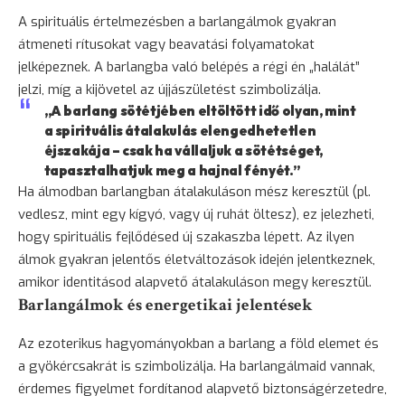
A spirituális értelmezésben a barlangálmok gyakran
átmeneti rítusokat vagy beavatási folyamatokat
jelképeznek. A barlangba való belépés a régi én „halálát”
jelzi, míg a kijövetel az újjászületést szimbolizálja.
„A barlang sötétjében eltöltött idő olyan, mint
a spirituális átalakulás elengedhetetlen
éjszakája – csak ha vállaljuk a sötétséget,
tapasztalhatjuk meg a hajnal fényét.”
Ha álmodban barlangban átalakuláson mész keresztül (pl.
vedlesz, mint egy kígyó, vagy új ruhát öltesz), ez jelezheti,
hogy spirituális fejlődésed új szakaszba lépett. Az ilyen
álmok gyakran jelentős életváltozások idején jelentkeznek,
amikor identitásod alapvető átalakuláson megy keresztül.
Barlangálmok és energetikai jelentések
Az ezoterikus hagyományokban a barlang a föld elemet és
a gyökércsakrát is szimbolizálja. Ha barlangálmaid vannak,
érdemes figyelmet fordítanod alapvető biztonságérzetedre,