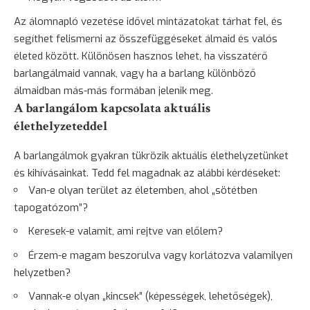
Az
álomnapló vezetése
idővel mintázatokat tárhat fel, és
segíthet felismerni az összefüggéseket álmaid és valós
életed között. Különösen hasznos lehet, ha visszatérő
barlangálmaid vannak, vagy ha a barlang különböző
álmaidban más-más formában jelenik meg.
A barlangálom kapcsolata aktuális
élethelyzeteddel
A barlangálmok gyakran tükrözik aktuális élethelyzetünket
és kihívásainkat. Tedd fel magadnak az alábbi kérdéseket:
Van-e olyan terület az életemben, ahol „sötétben
tapogatózom”?
Keresek-e valamit, ami rejtve van előlem?
Érzem-e magam beszorulva vagy korlátozva valamilyen
helyzetben?
Vannak-e olyan „kincsek” (képességek, lehetőségek),