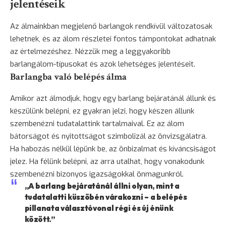
jelentéseik
Az álmainkban megjelenő barlangok rendkívül változatosak
lehetnek, és az álom részletei fontos támpontokat adhatnak
az értelmezéshez. Nézzük meg a leggyakoribb
barlangálom-típusokat és azok lehetséges jelentéseit.
Barlangba való belépés álma
Amikor azt álmodjuk, hogy egy barlang bejáratánál állunk és
készülünk belépni, ez gyakran jelzi, hogy készen állunk
szembenézni tudatalattink tartalmaival. Ez az álom
bátorságot és nyitottságot szimbolizál az önvizsgálatra.
Ha habozás nélkül lépünk be, az önbizalmat és kíváncsiságot
jelez. Ha félünk belépni, az arra utalhat, hogy vonakodunk
szembenézni bizonyos igazságokkal önmagunkról.
„A barlang bejáratánál állni olyan, mint a
tudatalatti küszöbén várakozni – a belépés
pillanata választóvonal régi és új énünk
között.”