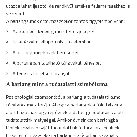
utazás lehet
ijesztő
, de rendkívül értékes felismerésekhez is
vezethet.
A barlangálmok értelmezésekor fontos figyelembe venni:
Az álombeli barlang méretét és jellegét
Saját érzelmi állapotunkat az álomban
A barlang megközelíthetőségét
A barlangban található tárgyakat, lényeket
A fény és sötétség arányát
A barlang mint a tudatalatti szimbóluma
Pszichológiai szempontból a barlang a tudatalatti elme
tökéletes metaforája. Ahogy a barlangok a föld felszíne
alatt húzódnak, úgy rejtőznek tudatos gondolataink alatt
tudatalattink mélységei. Amikor álmainkban barlangba
lépünk, gyakran saját tudatalattink feltárására indulunk.
Freud értelmezésében a barlang elsősorban szexuális