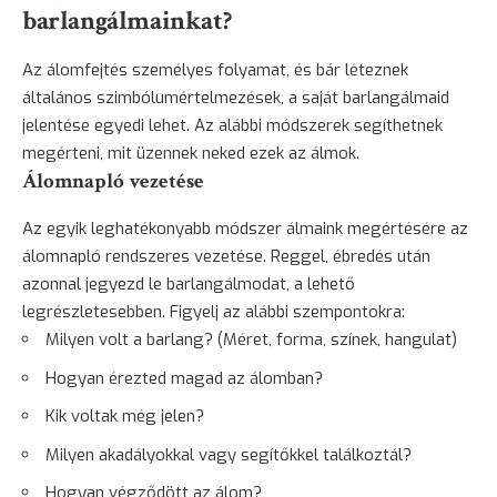
barlangálmainkat?
Az álomfejtés személyes folyamat, és bár léteznek
általános szimbólumértelmezések, a saját barlangálmaid
jelentése egyedi lehet. Az alábbi módszerek segíthetnek
megérteni, mit üzennek neked ezek az álmok.
Álomnapló vezetése
Az egyik leghatékonyabb módszer álmaink megértésére az
álomnapló rendszeres vezetése. Reggel, ébredés után
azonnal jegyezd le barlangálmodat, a lehető
legrészletesebben. Figyelj az alábbi szempontokra:
Milyen volt a barlang? (Méret, forma, színek, hangulat)
Hogyan érezted magad az álomban?
Kik voltak még jelen?
Milyen akadályokkal vagy segítőkkel találkoztál?
Hogyan végződött az álom?