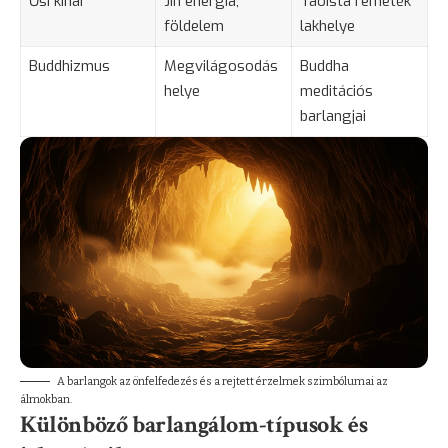
Ősi kínai
Jin energia,
Taoista remeték
földelem
lakhelye
Buddhizmus
Megvilágosodás
Buddha
helye
meditációs
barlangjai
A barlangok az önfelfedezés és a rejtett érzelmek szimbólumai az
álmokban.
Különböző barlangálom-típusok és