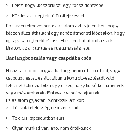
Félsz, hogy „beszorulsz” egy rossz döntésbe
Küzdesz a megfelelő önkifejezéssel
Pozitív értelmezésben ez az álom azt is jelentheti, hogy
készen állsz áthaladni egy nehéz átmeneti időszakon, hogy
új, tágasabb „terekbe” juss. Ha sikerül átjutnod a szűk
járaton, az a kitartás és rugalmasság jele.
Barlangbeomlás vagy csapdába esés
Ha azt álmodod, hogy a barlang beomlott fölötted, vagy
csapdába estél, ez általában a kontrollvesztéstől való
félelmet tükrözi. Talán úgy érzed, hogy külső körülmények
vagy más emberek döntései csapdába ejtettek.
Ez az álom gyakran jelentkezik, amikor:
Túl sok felelősség nehezedik rád
Toxikus kapcsolatban élsz
Olyan munkád van, ahol nem értékelnek