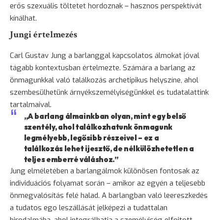
erős szexuális töltetet hordoznak – hasznos perspektívát
kínálhat.
Jungi értelmezés
Carl Gustav Jung a barlanggal kapcsolatos álmokat jóval
tágabb kontextusban értelmezte. Számára a barlang az
önmagunkkal való találkozás archetipikus helyszíne, ahol
szembesülhetünk árnyékszemélyiségünkkel és tudatalattink
tartalmaival.
„A barlang álmainkban olyan, mint egy belső
szentély, ahol találkozhatunk önmagunk
legmélyebb, legősibb részeivel – ez a
találkozás lehet ijesztő, de nélkülözhetetlen a
teljes emberré váláshoz.”
Jung elméletében a barlangálmok különösen fontosak az
individuációs folyamat során – amikor az egyén a teljesebb
önmegvalósítás
felé halad. A barlangban való leereszkedés
a tudatos ego leszállását jelképezi a tudattalan
birodalmába, ahol integrálhatja a személyiség elfojtott