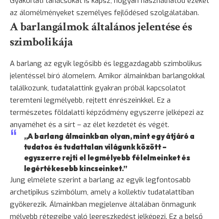
Gyakorlati tanácsokat is kapsz, hogyan használhatod ezeket
az álomélményeket személyes fejlődésed szolgálatában.
A barlangálmok általános jelentése és
szimbolikája
A barlang az egyik legősibb és leggazdagabb szimbolikus
jelentéssel bíró álomelem. Amikor álmainkban barlangokkal
találkozunk, tudatalattink gyakran próbál kapcsolatot
teremteni legmélyebb, rejtett énrészeinkkel. Ez a
természetes földalatti képződmény egyszerre jelképezi az
anyaméhet és a sírt – az élet kezdetét és végét.
„A barlang álmainkban olyan, mint egy átjáró a
tudatos és tudattalan világunk között –
egyszerre rejti el legmélyebb félelmeinket és
legértékesebb kincseinket.”
Jung elmélete szerint a barlang az egyik legfontosabb
archetipikus szimbólum, amely a kollektív tudatalattiban
gyökerezik. Álmainkban megjelenve általában önmagunk
mélyebb rétegeibe való leereszkedést jelképezi. Ez a belső