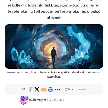
el kollektív tudatalattinkban, szimbolizálva a rejtett
érzelmeket, a felfedezetlen területeket és a belső
utazást.
A barlangok az önfelfedezés és a rejtett érzelmek szimbólumai az
álmokban.
34 perc olvasás
By
Álomfejtés
2025.10.15.