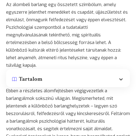
Az álombeli barlang egy összetett szimbólum, amely
egyszerre jelenthet menedéket és csapdát, újjászületést és
elmúlást, önmagunk felfedezését vagy éppen elvesztését.
Pszichológiai szempontból a tudatalatti
megnyilvánulásának tekinthető, míg spirituális
értelmezésben a belső
bölcsesség
forrása lehet. A
különböző kultúrák eltérő jelentéseket társítanak hozzá:
lehet anyaméh, átmeneti rítus helyszíne, vagy éppen a
túlvilág kapuja.
Tartalom
Ebben a részletes álomfejtésben végigvezetlek a
barlangálmok sokszínű világán. Megismerheted, mit
jelentenek a különböző barlanghelyzetek – legyen szó
beszorulásról, felfedezésről vagy kincskeresésről. Feltárom
a barlangálmok pszichológiai hátterét, kulturális
vonatkozásait, és segítek értelmezni saját álmaidat.