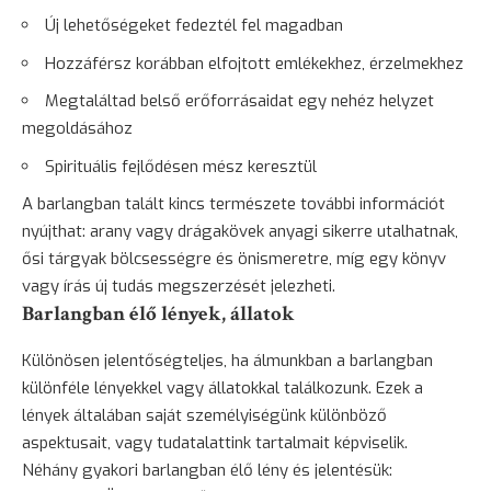
Új lehetőségeket fedeztél fel magadban
Hozzáférsz korábban elfojtott emlékekhez, érzelmekhez
Megtaláltad belső erőforrásaidat egy nehéz helyzet
megoldásához
Spirituális fejlődésen mész keresztül
A barlangban talált kincs természete további információt
nyújthat:
arany
vagy drágakövek anyagi sikerre utalhatnak,
ősi tárgyak bölcsességre és önismeretre, míg egy könyv
vagy írás új tudás megszerzését jelezheti.
Barlangban élő lények, állatok
Különösen jelentőségteljes, ha álmunkban a barlangban
különféle lényekkel vagy állatokkal találkozunk. Ezek a
lények általában saját személyiségünk különböző
aspektusait, vagy tudatalattink tartalmait képviselik.
Néhány gyakori barlangban élő lény és jelentésük: