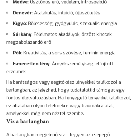
Medve
: Ösztönös erő, védelem, introspekció
Denevér
: Átalakulás, intuíció, újjászületés
Kígyó
: Bölcsesség,
gyógyulás
, szexuális energia
Sárkány
: Félelmetes akadályok, őrzött kincsek,
megzabolázandó erő
Pók
: Kreativitás, a sors szövése, feminin energia
Ismeretlen lény
: Árnyékszemélyiség, elfojtott
érzelmek
Ha barátságos vagy segítőkész lényekkel találkozol a
barlangban, az jelezheti, hogy tudatalattid támogat egy
fontos életváltozásban. Ha fenyegető lényekkel találkozol,
ez általában olyan félelmekre vagy traumákra utal,
amelyekkel még nem néztél szembe.
Víz a barlangban
A barlangban megjelenő víz – legyen az csepegő