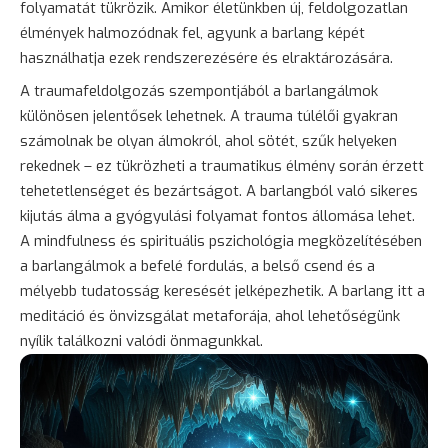
folyamatát tükrözik. Amikor életünkben új, feldolgozatlan
élmények halmozódnak fel, agyunk a barlang képét
használhatja ezek rendszerezésére és elraktározására.
A traumafeldolgozás szempontjából a barlangálmok
különösen jelentősek lehetnek. A trauma túlélői gyakran
számolnak be olyan álmokról, ahol sötét, szűk helyeken
rekednek – ez tükrözheti a traumatikus élmény során érzett
tehetetlenséget és bezártságot. A barlangból való sikeres
kijutás álma a gyógyulási folyamat fontos állomása lehet.
A mindfulness és spirituális pszichológia megközelítésében
a barlangálmok a befelé fordulás, a belső csend és a
mélyebb tudatosság keresését jelképezhetik. A barlang itt a
meditáció és önvizsgálat metaforája, ahol lehetőségünk
nyílik találkozni valódi önmagunkkal.