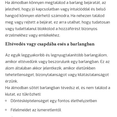
Ha álmodban könnyen megtalálod a barlang bejáratát, az
jelezheti, hogy jó kapcsolatban vagy intuícióddal és belső
hangod könnyen elérhető számodra. Ha nehezen találod
meg vagy rejtett a bejárat, ez arra utalhat, hogy tudatosan
vagy tudattalanul blokkolod a hozzáférést bizonyos
érzelmekhez vagy emlékekhez.
Eltévedés vagy csapdába esés a barlangban
Az egyik leggyakoribb és legnyugtalanítóbb barlangálom,
amikor eltévedünk vagy beszorulunk egy barlangban. Ez az
álom általában akkor jelentkezik, amikor életünkben
tehetetlenséget, bizonytalanságot vagy kilátástalanságot
érzünk.
Ha álmodban sötét barlangban tévedsz el, és nem találod a
kiutat, ez tükrözheti:
Döntésképtelenséget egy fontos élethelyzetben
Félelmeidet az ismeretlentől