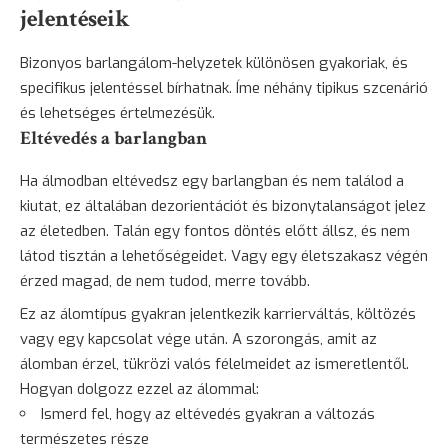
jelentéseik
Bizonyos barlangálom-helyzetek különösen gyakoriak, és
specifikus jelentéssel bírhatnak. Íme néhány tipikus szcenárió
és lehetséges értelmezésük.
Eltévedés a barlangban
Ha álmodban eltévedsz egy barlangban és nem találod a
kiutat, ez általában dezorientációt és bizonytalanságot jelez
az életedben. Talán egy fontos döntés előtt állsz, és nem
látod tisztán a lehetőségeidet. Vagy egy életszakasz végén
érzed magad, de nem tudod, merre tovább.
Ez az álomtípus gyakran jelentkezik karrierváltás, költözés
vagy egy kapcsolat vége után. A
szorongás
, amit az
álomban érzel, tükrözi valós félelmeidet az ismeretlentől.
Hogyan dolgozz ezzel az álommal:
Ismerd fel, hogy az eltévedés gyakran a változás
természetes része