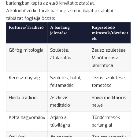
barlangban kapta az első kinyilatkoztatást.
A különböző kultúrák barlangszimbolikáját az alábbi
táblázat foglalja össze:
Kultúra/Tradíció
A barlang
Kapcsolódó
jelentése
mítoszok/történet
ek
Görög mitológia
Születés,
Zeusz születése,
átalakulás
Minótaurosz
labirintusa
Kereszténység
Születés, halál,
Jézus születése,
feltámadás
temetése
Hindu tradíció
Aszkézis,
Shiva meditációs
meditáció
helye
Kelta hagyomány
Átjáró a
Tündérmesék
túlvilágra
barlangjai