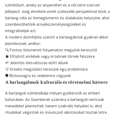
szimbólum, amely az anyaméhet és a női nemi szervet
jelképezi. Jung elmélete ennél szélesebb perspektívát kínál: a
barlang nála az önmegismerés és átalakulás helyszíne, ahol
szembesülhetünk árnyékszemélyiségünkkel és
integrálhatjuk azt.
A modern álomfejtés szerint a barlangálmok gyakran akkor
jelentkeznek, amikor:
🔍 Fontos önismereti folyamaton megyünk keresztül
🧠 Elfojtott emlékek vagy érzelmek törnek felszínre
🌱 Jelentős életváltozás előtt állunk
💡 Kreatív megoldást keresünk egy problémára
🛡️ Biztonságra és védelemre vágyunk
A barlangálmok kulturális és történelmi háttere
A barlangok szimbolikája mélyen gyökerezik az emberi
kultúrában. Az ősemberek számára a barlangok nemcsak
menedéket jelentettek, hanem szakrális helyeket is, ahol
rituálékat végeztek és művészeti alkotásokat hoztak létre.