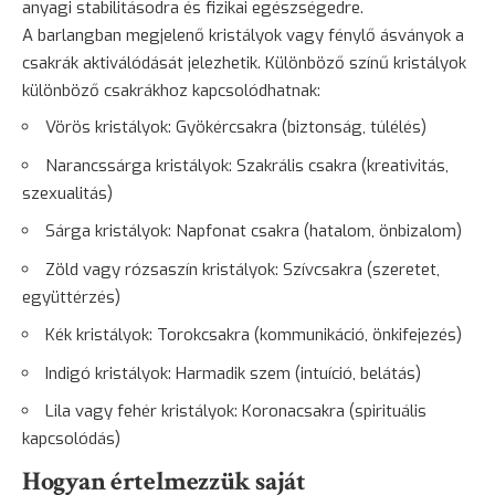
anyagi stabilitásodra és fizikai egészségedre.
A barlangban megjelenő kristályok vagy fénylő ásványok a
csakrák aktiválódását jelezhetik. Különböző színű kristályok
különböző csakrákhoz kapcsolódhatnak:
Vörös kristályok: Gyökércsakra (
biztonság
, túlélés)
Narancssárga kristályok: Szakrális csakra (kreativitás,
szexualitás)
Sárga kristályok: Napfonat csakra (hatalom, önbizalom)
Zöld vagy rózsaszín kristályok: Szívcsakra (
szeretet
,
együttérzés)
Kék kristályok: Torokcsakra (kommunikáció, önkifejezés)
Indigó kristályok: Harmadik szem (intuíció, belátás)
Lila vagy fehér kristályok: Koronacsakra (spirituális
kapcsolódás)
Hogyan értelmezzük saját