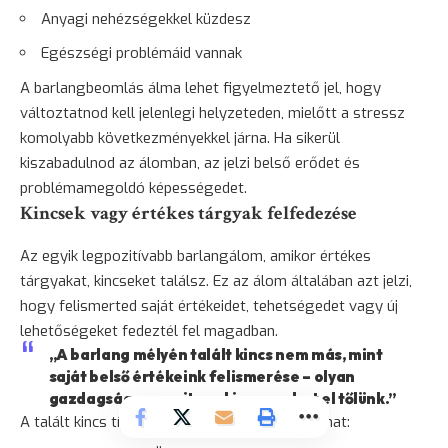
Anyagi nehézségekkel küzdesz
Egészségi problémáid vannak
A barlangbeomlás álma lehet figyelmeztető jel, hogy
változtatnod kell jelenlegi helyzeteden, mielőtt a stressz
komolyabb következményekkel járna. Ha sikerül
kiszabadulnod az álomban, az jelzi belső erődet és
problémamegoldó képességedet.
Kincsek vagy értékes tárgyak felfedezése
Az egyik legpozitívabb barlangálom, amikor értékes
tárgyakat, kincseket találsz. Ez az álom általában azt jelzi,
hogy felismerted saját értékeidet, tehetségedet vagy új
lehetőségeket fedeztél fel magadban.
„A barlang mélyén talált kincs nem más, mint
saját belső értékeink felismerése – olyan
gazdagság ez, amit senki nem vehet el tőlünk.”
A talált kincs típusa további információt nyújthat: