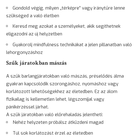
Gondold végig, milyen „térképre” vagy iránytűre lenne
szükséged a való életben
Keresd meg azokat a személyeket, akik segíthetnek
eligazodni az új helyzetben
Gyakorolj mindfulness technikákat a jelen pillanatban való
lehorgonyzáshoz
Szűk járatokban mászás
A szűk barlangjáratokban való mászás, préselődés álma
gyakran kapcsolódik szorongáshoz, nyomáshoz vagy
korlátozott lehetőségekhez az életedben. Ez az álom
fizikailag is kellemetlen lehet, légszomjjal vagy
pánikérzéssel járhat.
A szűk járatokban való előrehaladás jelentheti:
Nehéz helyzeten próbálsz átküzdeni magad
Túl sok korlátozást érzel az életedben