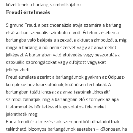
közelítenek a barlang szimbolikájához.
Freudi értelmezés
Sigmund Freud, a pszichoanalízis atyja számára a barlang
elsősorban szexuális szimbólum volt. Értelmezésében a
barlangba való belépés a szexuális aktust szimbolizálja, míg
maga a barlang a női nemi szervet vagy az anyaméhet
jelképezi. A barlangban való eltévedés vagy beszorulás a
szexuális szorongásokat vagy elfojtott vágyakat
jelképezheti.
Freud elmélete szerint a barlangálmok gyakran az Ödipusz-
komplexushoz kapcsolódnak, különösen férfiaknál. A
barlangban talált kincsek az anya testének „kincseit”
szimbolizálhatják, míg a barlangban élő szörnyek az apai
tilalommal és büntetéssel kapcsolatos félelmeket
jeleníthetik meg.
Bár a freudi értelmezés sok szempontból túlhaladottnak
tekinthető, bizonyos barlangálmok esetében – különösen, ha