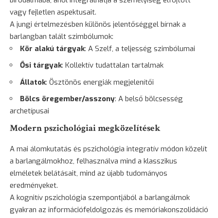
vagy fejletlen aspektusait.
A jungi értelmezésben különös jelentőséggel bírnak a
barlangban talált szimbólumok:
Kör alakú tárgyak
: A Szelf, a teljesség szimbólumai
Ősi tárgyak
: Kollektív tudattalan tartalmak
Állatok
: Ösztönös energiák megjelenítői
Bölcs öregember/asszony
: A belső bölcsesség
archetípusai
Modern pszichológiai megközelítések
A mai álomkutatás és pszichológia integratív módon közelít
a barlangálmokhoz, felhasználva mind a klasszikus
elméletek belátásait, mind az újabb tudományos
eredményeket.
A kognitív pszichológia szempontjából a barlangálmok
gyakran az információfeldolgozás és memóriakonszolidáció