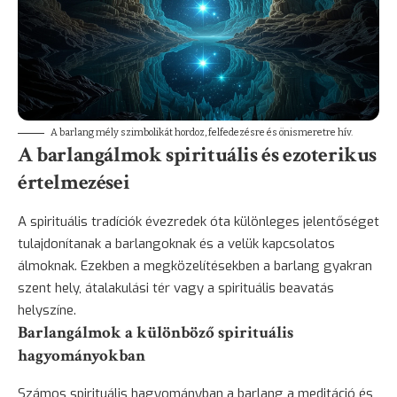
A barlang mély szimbolikát hordoz, felfedezésre és önismeretre hív.
A barlangálmok spirituális és ezoterikus
értelmezései
A spirituális tradíciók évezredek óta különleges jelentőséget
tulajdonítanak a barlangoknak és a velük kapcsolatos
álmoknak. Ezekben a megközelítésekben a barlang gyakran
szent hely, átalakulási tér vagy a spirituális beavatás
helyszíne.
Barlangálmok a különböző spirituális
hagyományokban
Számos spirituális hagyományban a barlang a meditáció és