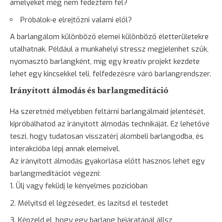
amelyeket még nem fedeztem fel?
Próbálok-e elrejtőzni valami elől?
A barlangálom különböző elemei különböző életterületekre
utalhatnak. Például a munkahelyi stressz megjelenhet szűk,
nyomasztó barlangként, míg egy kreatív projekt kezdete
lehet egy kincsekkel teli, felfedezésre váró barlangrendszer.
Irányított álmodás és barlangmeditáció
Ha szeretnéd mélyebben feltárni barlangálmaid jelentését,
kipróbálhatod az irányított álmodás technikáját. Ez lehetővé
teszi, hogy tudatosan visszatérj álombeli barlangodba, és
interakcióba lépj annak elemeivel.
Az irányított álmodás gyakorlása előtt hasznos lehet egy
barlangmeditációt végezni:
Ülj vagy feküdj le kényelmes pozícióban
Mélyítsd el légzésedet, és lazítsd el testedet
Képzeld el, hogy egy barlang bejáratánál állsz