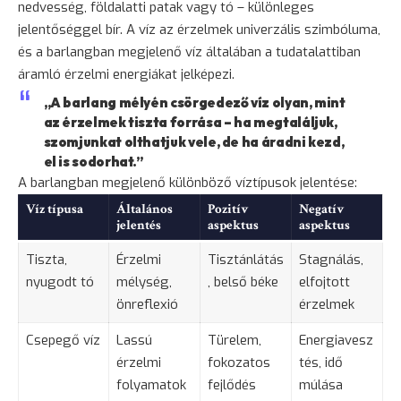
nedvesség, földalatti patak vagy tó – különleges
jelentőséggel bír. A víz az érzelmek univerzális szimbóluma,
és a barlangban megjelenő víz általában a tudatalattiban
áramló érzelmi energiákat jelképezi.
„A barlang mélyén csörgedező víz olyan, mint
az érzelmek tiszta forrása – ha megtaláljuk,
szomjunkat olthatjuk vele, de ha áradni kezd,
el is sodorhat.”
A barlangban megjelenő különböző víztípusok jelentése:
Víz típusa
Általános
Pozitív
Negatív
jelentés
aspektus
aspektus
Tiszta,
Érzelmi
Tisztánlátás
Stagnálás,
nyugodt tó
mélység,
, belső béke
elfojtott
önreflexió
érzelmek
Csepegő víz
Lassú
Türelem,
Energiavesz
érzelmi
fokozatos
tés, idő
folyamatok
fejlődés
múlása