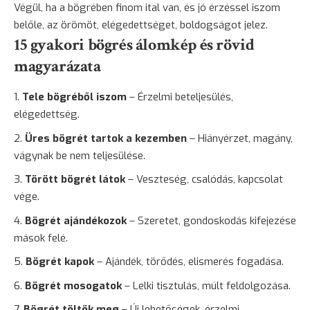
Végül, ha a bögrében finom ital van, és jó érzéssel iszom
belőle, az örömöt, elégedettséget, boldogságot jelez.
15 gyakori bögrés álomkép és rövid
magyarázata
Tele bögréből iszom
– Érzelmi beteljesülés,
elégedettség.
Üres bögrét tartok a kezemben
– Hiányérzet,
magány
,
vágynak be nem teljesülése.
Törött bögrét látok
– Veszteség, csalódás, kapcsolat
vége.
Bögrét ajándékozok
– Szeretet, gondoskodás kifejezése
mások felé.
Bögrét kapok
– Ajándék, törődés,
elismerés
fogadása.
Bögrét mosogatok
– Lelki tisztulás, múlt feldolgozása.
Bögrét töltök meg
– Új lehetőségek, érzelmi