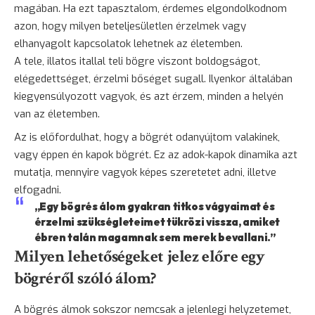
magában. Ha ezt tapasztalom, érdemes elgondolkodnom
azon, hogy milyen beteljesületlen érzelmek vagy
elhanyagolt kapcsolatok lehetnek az életemben.
A tele, illatos itallal teli bögre viszont boldogságot,
elégedettséget, érzelmi bőséget sugall. Ilyenkor általában
kiegyensúlyozott vagyok, és azt érzem, minden a helyén
van az életemben.
Az is előfordulhat, hogy a bögrét odanyújtom valakinek,
vagy éppen én kapok bögrét. Ez az adok-kapok dinamika azt
mutatja, mennyire vagyok képes szeretetet adni, illetve
elfogadni.
„Egy bögrés álom gyakran titkos vágyaimat és
érzelmi szükségleteimet tükrözi vissza, amiket
ébren talán magamnak sem merek bevallani.”
Milyen lehetőségeket jelez előre egy
bögréről szóló álom?
A bögrés álmok sokszor nemcsak a jelenlegi helyzetemet,