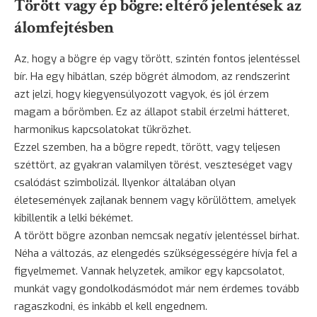
Törött vagy ép bögre: eltérő jelentések az
álomfejtésben
Az, hogy a bögre ép vagy törött, szintén fontos jelentéssel
bír. Ha egy hibátlan, szép bögrét álmodom, az rendszerint
azt jelzi, hogy kiegyensúlyozott vagyok, és jól érzem
magam a bőrömben. Ez az állapot stabil érzelmi hátteret,
harmonikus kapcsolatokat tükrözhet.
Ezzel szemben, ha a bögre repedt, törött, vagy teljesen
széttört, az gyakran valamilyen törést, veszteséget vagy
csalódást szimbolizál. Ilyenkor általában olyan
életesemények zajlanak bennem vagy körülöttem, amelyek
kibillentik a lelki békémet.
A törött bögre azonban nemcsak negatív jelentéssel bírhat.
Néha a változás, az elengedés szükségességére hívja fel a
figyelmemet. Vannak helyzetek, amikor egy kapcsolatot,
munkát vagy gondolkodásmódot már nem érdemes tovább
ragaszkodni, és inkább el kell engednem.