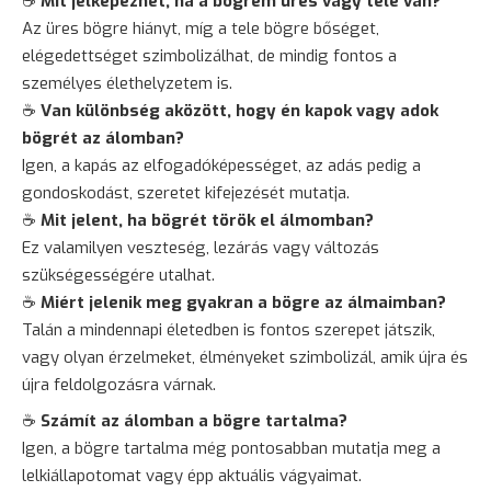
☕
Mit jelképezhet, ha a bögrém üres vagy tele van?
Az üres bögre hiányt, míg a tele bögre bőséget,
elégedettséget szimbolizálhat, de mindig fontos a
személyes élethelyzetem is.
☕
Van különbség aközött, hogy én kapok vagy adok
bögrét az álomban?
Igen, a kapás az elfogadóképességet, az adás pedig a
gondoskodást, szeretet kifejezését mutatja.
☕
Mit jelent, ha bögrét török el álmomban?
Ez valamilyen veszteség, lezárás vagy változás
szükségességére utalhat.
☕
Miért jelenik meg gyakran a bögre az álmaimban?
Talán a mindennapi életedben is fontos szerepet játszik,
vagy olyan érzelmeket, élményeket szimbolizál, amik újra és
újra feldolgozásra várnak.
☕
Számít az álomban a bögre tartalma?
Igen, a bögre tartalma még pontosabban mutatja meg a
lelkiállapotomat vagy épp aktuális vágyaimat.