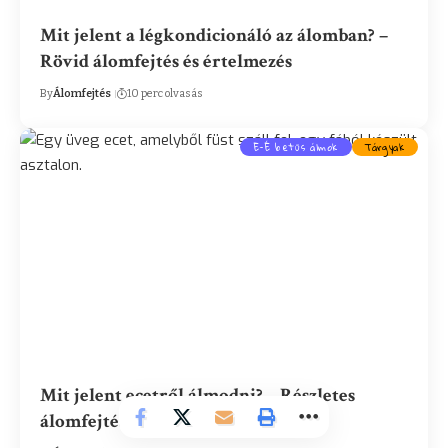
Mit jelent a légkondicionáló az álomban? –
Rövid álomfejtés és értelmezés
By
Álomfejtés
10 perc olvasás
E-É betűs álmok
Tárgyak
Mit jelent ecetről álmodni? – Részletes
álomfejtés