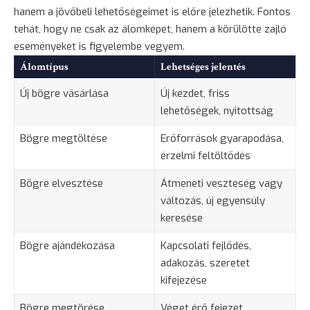
hanem a jövőbeli lehetőségeimet is előre jelezhetik. Fontos
tehát, hogy ne csak az álomképet, hanem a körülötte zajló
eseményeket is figyelembe vegyem.
Álomtípus
Lehetséges jelentés
Új bögre vásárlása
Új kezdet, friss
lehetőségek, nyitottság
Bögre megtöltése
Erőforrások gyarapodása,
érzelmi feltöltődés
Bögre elvesztése
Átmeneti veszteség vagy
változás, új egyensúly
keresése
Bögre ajándékozása
Kapcsolati fejlődés,
adakozás,
szeretet
kifejezése
Bögre megtörése
Véget érő fejezet,