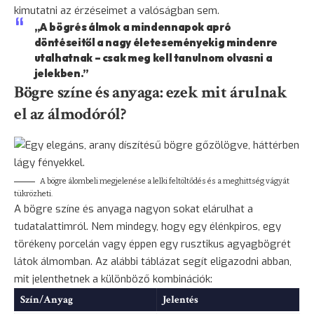
kimutatni az érzéseimet a valóságban sem.
„A bögrés álmok a mindennapok apró
döntéseitől a nagy életeseményekig mindenre
utalhatnak – csak meg kell tanulnom olvasni a
jelekben.”
Bögre színe és anyaga: ezek mit árulnak
el az álmodóról?
A bögre álombeli megjelenése a lelki feltöltődés és a meghittség vágyát
tükrözheti.
A bögre színe és anyaga nagyon sokat elárulhat a
tudatalattimról. Nem mindegy, hogy egy élénkpiros, egy
törékeny porcelán vagy éppen egy rusztikus agyagbögrét
látok álmomban. Az alábbi táblázat segít eligazodni abban,
mit jelenthetnek a különböző kombinációk:
Szín/Anyag
Jelentés