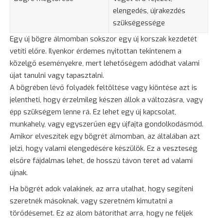
elengedés, újrakezdés
szükségessége
Egy új bögre álmomban sokszor egy új korszak kezdetét
vetíti előre. Ilyenkor érdemes nyitottan tekintenem a
közelgő eseményekre, mert lehetőségem adódhat valami
újat tanulni vagy tapasztalni.
A bögrében lévő folyadék feltöltése vagy kiöntése azt is
jelentheti, hogy érzelmileg készen állok a változásra, vagy
épp szükségem lenne rá. Ez lehet egy új kapcsolat,
munkahely, vagy egyszerűen egy újfajta gondolkodásmód.
Amikor elveszítek egy bögrét álmomban, az általában azt
jelzi, hogy valami elengedésére készülök. Ez a veszteség
elsőre fájdalmas lehet, de hosszú távon teret ad valami
újnak.
Ha bögrét adok valakinek, az arra utalhat, hogy segíteni
szeretnék másoknak, vagy szeretném kimutatni a
törődésemet. Ez az álom bátoríthat arra, hogy ne féljek