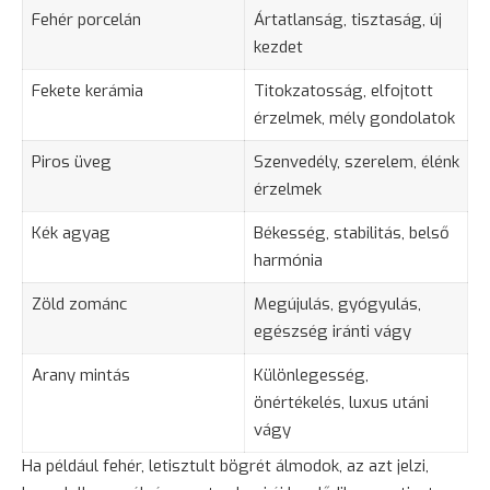
Fehér porcelán
Ártatlanság, tisztaság, új
kezdet
Fekete kerámia
Titokzatosság
, elfojtott
érzelmek, mély gondolatok
Piros üveg
Szenvedély,
szerelem
, élénk
érzelmek
Kék agyag
Békesség, stabilitás, belső
harmónia
Zöld zománc
Megújulás,
gyógyulás
,
egészség iránti vágy
Arany
mintás
Különlegesség,
önértékelés, luxus utáni
vágy
Ha például fehér, letisztult bögrét álmodok, az azt jelzi,