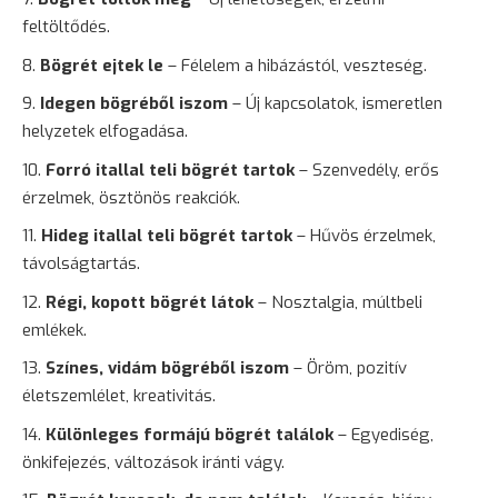
feltöltődés.
Bögrét ejtek le
– Félelem a hibázástól, veszteség.
Idegen bögréből iszom
– Új kapcsolatok, ismeretlen
helyzetek elfogadása.
Forró itallal teli bögrét tartok
– Szenvedély, erős
érzelmek, ösztönös reakciók.
Hideg itallal teli bögrét tartok
– Hűvös érzelmek,
távolságtartás.
Régi, kopott bögrét látok
– Nosztalgia, múltbeli
emlékek.
Színes, vidám bögréből iszom
– Öröm, pozitív
életszemlélet, kreativitás.
Különleges formájú bögrét találok
– Egyediség,
önkifejezés, változások iránti vágy.