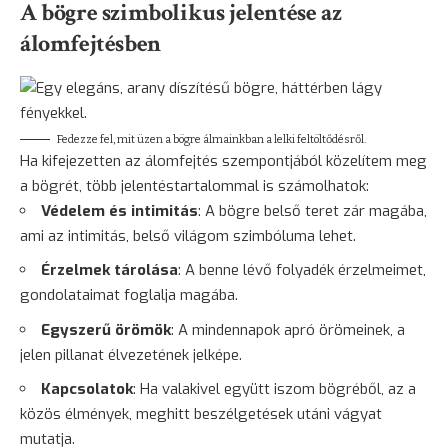
A bögre szimbolikus jelentése az
álomfejtésben
Fedezze fel, mit üzen a bögre álmainkban a lelki feltöltődésről.
Ha kifejezetten az álomfejtés szempontjából közelítem meg
a bögrét, több jelentéstartalommal is számolhatok:
Védelem és intimitás
: A bögre belső teret zár magába,
ami az intimitás, belső világom szimbóluma lehet.
Érzelmek tárolása
: A benne lévő folyadék érzelmeimet,
gondolataimat foglalja magába.
Egyszerű örömök
: A mindennapok apró örömeinek, a
jelen pillanat élvezetének jelképe.
Kapcsolatok
: Ha valakivel együtt iszom bögréből, az a
közös élmények, meghitt beszélgetések utáni vágyat
mutatja.