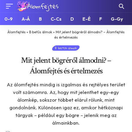
0-9
A-Á
B
C-Cs
D
E-É
F
G-Gy
Álomfejtés
»
B betűs álmok
»
Mit jelent bögréről álmodni? – Álomfejtés
és értelmezés
B betűs álmok
Mit jelent bögréről álmodni? –
Álomfejtés és értelmezés
Az álomfejtés mindig is izgalmas és rejtélyes terület
volt számomra. Az, hogy mit jelenthet egy-egy
álomkép, sokszor többet elárul rólunk, mint
gondolnánk. Különösen igaz ez, amikor hétköznapi
tárgyak – például egy bögre – jelenik meg az
álmainkban.