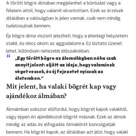
A törött bögre álmában megjelenhet a bűntudat vagy a
félelem
attól, hogy valamit elrontottam. Ezek az érzések
általában a valóságban is jelen vannak, csak nem mindig
tudatosulnak bennem.
Ép bögre álma viszont jelezheti, hogy a jelenlegi helyzetem
stabil, és nincs okom az aggodalomra. Ez biztató üzenet
lehet, különösen nehezebb időszakokban.
„Egy törött bögre az álomvilágban néha csak
annyit jelent: eljött az ideje, hogy valaminek
véget vessek, és új fejezetet nyissak az
életemben.”
Mit jelent, ha valaki bögrét kap vagy
ajándékoz álmában?
Álmaimban sokszor előfordul, hogy bögrét kapok valakitől,
vagy éppen én ajándékozok bögrét másnak. Ezek az álmok
mindig az adás és elfogadás témakörét boncolgatják
bennem. Ha bögrét kapok, az általában azt jelzi, hogy valaki