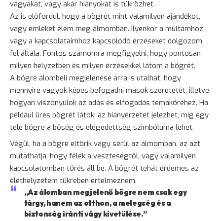
vágyakat, vagy akár hiányokat is tükrözhet.
Az is előfordul, hogy a bögrét mint valamilyen ajándékot,
vagy emléket élem meg álmomban. Ilyenkor a múltamhoz
vagy a kapcsolataimhoz kapcsolódó érzéseket dolgozom
fel általa. Fontos számomra megfigyelni, hogy pontosan
milyen helyzetben és milyen érzésekkel látom a bögrét.
A bögre álombeli megjelenése arra is utalhat, hogy
mennyire vagyok képes befogadni mások szeretetét, illetve
hogyan viszonyulok az adás és elfogadás témaköréhez. Ha
például üres bögrét látok, az hiányérzetet jelezhet, míg egy
tele bögre a bőség és elégedettség szimbóluma lehet.
Végül, ha a bögre eltörik vagy sérül az álmomban, az azt
mutathatja, hogy félek a veszteségtől, vagy valamilyen
kapcsolatomban törés áll be. A bögrét tehát érdemes az
élethelyzetem tükrében értelmeznem.
„Az álomban megjelenő bögre nem csak egy
tárgy, hanem az otthon, a melegség és a
biztonság
iránti vágy kivetülése.”