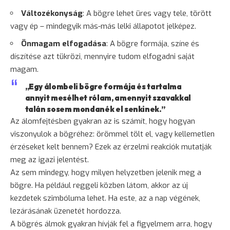
Változékonyság
: A bögre lehet üres vagy tele, törött
vagy ép – mindegyik más-más lelki állapotot jelképez.
Önmagam elfogadása
: A bögre formája, színe és
díszítése azt tükrözi, mennyire tudom elfogadni saját
magam.
„Egy álombeli bögre formája és tartalma
annyit mesélhet rólam, amennyit szavakkal
talán sosem mondanék el senkinek.”
Az álomfejtésben gyakran az is számít, hogy hogyan
viszonyulok a bögréhez: örömmel tölt el, vagy kellemetlen
érzéseket kelt bennem? Ezek az érzelmi reakciók mutatják
meg az igazi jelentést.
Az sem mindegy, hogy milyen helyzetben jelenik meg a
bögre. Ha például reggeli közben látom, akkor az új
kezdetek szimbóluma lehet. Ha este, az a nap végének,
lezárásának üzenetét hordozza.
A bögrés álmok gyakran hívják fel a figyelmem arra, hogy