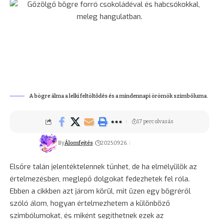
A bögre álma a lelki feltöltődés és a mindennapi örömök szimbóluma.
17 perc olvasás
By
Álomfejtés
2025.09.26.
Elsőre talán jelentéktelennek tűnhet, de ha elmélyülök az
értelmezésben, meglepő dolgokat fedezhetek fel róla.
Ebben a cikkben azt járom körül, mit üzen egy bögréről
szóló álom, hogyan értelmezhetem a különböző
szimbólumokat, és miként segíthetnek ezek az