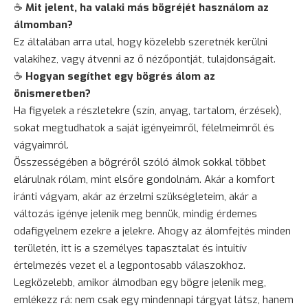
☕
Mit jelent, ha valaki más bögréjét használom az
álmomban?
Ez általában arra utal, hogy közelebb szeretnék kerülni
valakihez, vagy átvenni az ő nézőpontját, tulajdonságait.
☕
Hogyan segíthet egy bögrés álom az
önismeretben?
Ha figyelek a részletekre (szín, anyag, tartalom, érzések),
sokat megtudhatok a saját igényeimről, félelmeimről és
vágyaimról.
Összességében a bögréről szóló álmok sokkal többet
elárulnak rólam, mint elsőre gondolnám. Akár a komfort
iránti vágyam, akár az érzelmi szükségleteim, akár a
változás igénye jelenik meg bennük, mindig érdemes
odafigyelnem ezekre a jelekre. Ahogy az álomfejtés minden
területén, itt is a személyes
tapasztalat
és intuitív
értelmezés vezet el a legpontosabb válaszokhoz.
Legközelebb, amikor álmodban egy bögre jelenik meg,
emlékezz rá: nem csak egy mindennapi tárgyat látsz, hanem