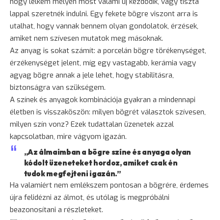
hogy lelkem mélyén most valami új kezdődik, vagy tiszta
lappal szeretnék indulni. Egy fekete bögre viszont arra is
utalhat, hogy vannak bennem olyan gondolatok, érzések,
amiket nem szívesen mutatok meg másoknak.
Az anyag is sokat számít: a porcelán bögre törékenységet,
érzékenységet jelent, míg egy vastagabb, kerámia vagy
agyag bögre annak a jele lehet, hogy stabilitásra,
biztonságra van szükségem.
A színek és anyagok kombinációja gyakran a mindennapi
életben is visszaköszön: milyen bögrét választok szívesen,
milyen szín vonz? Ezek tudattalan üzenetek azzal
kapcsolatban, mire vágyom igazán.
„Az álmaimban a bögre színe és anyaga olyan
kódolt üzeneteket hordoz, amiket csak én
tudok megfejteni igazán.”
Ha valamiért nem emlékszem pontosan a bögrére, érdemes
újra felidézni az álmot, és utólag is megpróbálni
beazonosítani a részleteket.