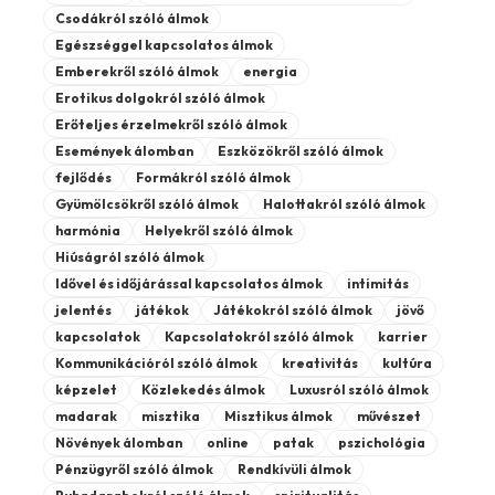
Csodákról szóló álmok
Egészséggel kapcsolatos álmok
Emberekről szóló álmok
energia
Erotikus dolgokról szóló álmok
Erőteljes érzelmekről szóló álmok
Események álomban
Eszközökről szóló álmok
fejlődés
Formákról szóló álmok
Gyümölcsökről szóló álmok
Halottakról szóló álmok
harmónia
Helyekről szóló álmok
Hiúságról szóló álmok
Idővel és időjárással kapcsolatos álmok
intimitás
jelentés
játékok
Játékokról szóló álmok
jövő
kapcsolatok
Kapcsolatokról szóló álmok
karrier
Kommunikációról szóló álmok
kreativitás
kultúra
képzelet
Közlekedés álmok
Luxusról szóló álmok
madarak
misztika
Misztikus álmok
művészet
Növények álomban
online
patak
pszichológia
Pénzügyről szóló álmok
Rendkívüli álmok