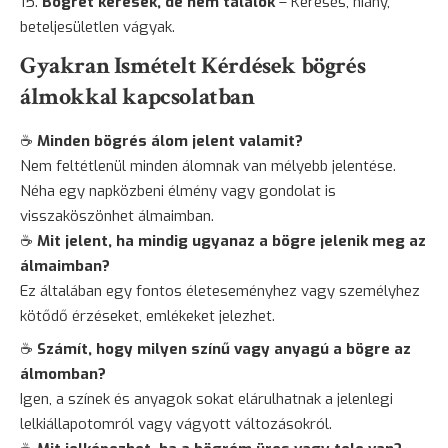
Bögrét keresek, de nem találok
– Keresés, hiány,
beteljesületlen vágyak.
Gyakran Ismételt Kérdések bögrés
álmokkal kapcsolatban
☕
Minden bögrés álom jelent valamit?
Nem feltétlenül minden álomnak van mélyebb jelentése.
Néha egy napközbeni élmény vagy gondolat is
visszaköszönhet álmaimban.
☕
Mit jelent, ha mindig ugyanaz a bögre jelenik meg az
álmaimban?
Ez általában egy fontos életeseményhez vagy személyhez
kötődő érzéseket, emlékeket jelezhet.
☕
Számít, hogy milyen színű vagy anyagú a bögre az
álmomban?
Igen, a színek és anyagok sokat elárulhatnak a jelenlegi
lelkiállapotomról vagy vágyott változásokról.