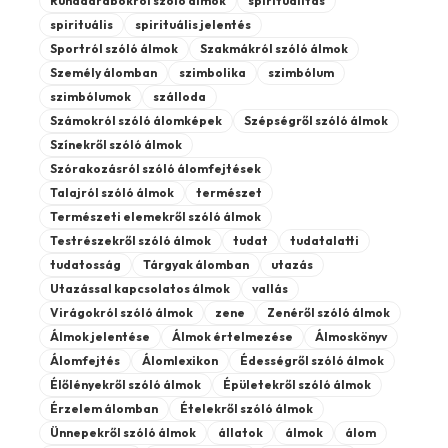
Ruhadarabokról szóló álmok
spiritualitás
spirituális
spirituális jelentés
Sportról szóló álmok
Szakmákról szóló álmok
Személy álomban
szimbolika
szimbólum
szimbólumok
szálloda
Számokról szóló álomképek
Szépségről szóló álmok
Színekről szóló álmok
Szórakozásról szóló álomfejtések
Talajról szóló álmok
természet
Természeti elemekről szóló álmok
Testrészekről szóló álmok
tudat
tudatalatti
tudatosság
Tárgyak álomban
utazás
Utazással kapcsolatos álmok
vallás
Virágokról szóló álmok
zene
Zenéről szóló álmok
Álmok jelentése
Álmok értelmezése
Álmoskönyv
Álomfejtés
Álomlexikon
Édességről szóló álmok
Élőlényekről szóló álmok
Épületekről szóló álmok
Érzelem álomban
Ételekről szóló álmok
Ünnepekről szóló álmok
állatok
álmok
álom