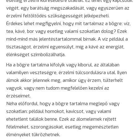
esetleg érzelmi kiüresedésre utalhat. Ez lehet egy kapcsolat
végét, egy
barátság
megszakadását, vagy egyszerűen az
érzelmi feltöltődés szükségességét jelképezheti.
Érdekes lehet megfigyelni, hogy mit tartalmaz a bögre: víz,
tea, kávé, bor vagy esetleg valami szokatlan dolog? Ezek
mind-mind más jelentéstartalommal bírnak. A víz például a
tisztaságot, érzelmi egyensúlyt, míg a kávé az energiát,
élénkséget szimbolizálhatja.
Ha a bögre tartalma kifolyik vagy kiborul, az általában
valamilyen veszteségre, érzelmi túlcsordulásra utal. Ilyen
álmok akkor jelennek meg, amikor úgy érzem, túlterhelt
vagyok, vagy nem tudom megfelelően kezelni az
érzéseimet.
Néha előfordul, hogy a bögre tartalma meglepő vagy
szokatlan: például homokot, kavicsot, vagy valami
ehetetlent találok benne. Ezek az álomelemek rejtett
félelmeket, szorongásokat, esetleg megemésztetlen
élményeket tükrözhetnek.