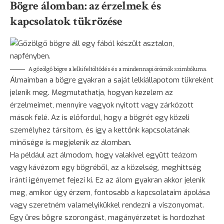
Bögre álomban: az érzelmek és
kapcsolatok tükrözése
A gőzölgő bögre a lelki feltöltődés és a mindennapi örömök szimbóluma.
Álmaimban a bögre gyakran a saját lelkiállapotom tükreként
jelenik meg. Megmutathatja, hogyan kezelem az
érzelmeimet, mennyire vagyok nyitott vagy zárkózott
mások felé. Az is előfordul, hogy a bögrét egy közeli
személyhez társítom, és így a kettőnk kapcsolatának
minősége is megjelenik az álomban.
Ha például azt álmodom, hogy valakivel együtt teázom
vagy kávézom egy bögréből, az a közelség, meghittség
iránti igényemet fejezi ki. Ez az álom gyakran akkor jelenik
meg, amikor úgy érzem, fontosabb a kapcsolataim ápolása
vagy szeretném valamelyikükkel rendezni a viszonyomat.
Egy üres bögre szorongást, magányérzetet is hordozhat