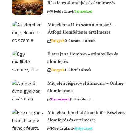
Részletes álomfejtés és értelmezés
V betűs álmok
Természet
Mit jelent a 11-es szám álomban? –
Átfogó álomfejtés és értelmezés
Tárgyak
0-9 számos álmok
Életrajz az álomban – szimbolika és
álomfejtés
Tárgyak
E-É betűs álmok
Mit jelent jégesővel álmodni? – Online
álomfejtések
Események
J betűs álmok
Mit jelent hotellal álmodni? – Részletes
álomfejtés és értelmezés
H betűs álmok
Helyszínek