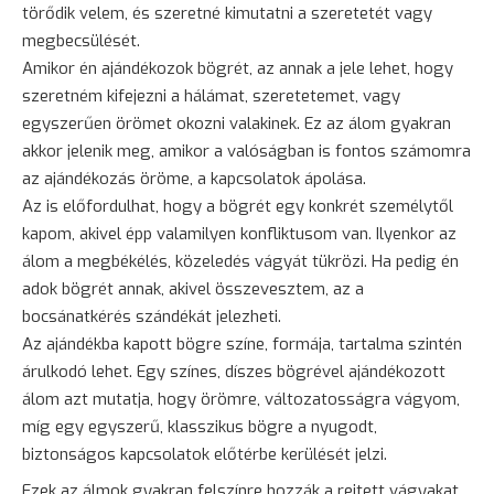
törődik velem, és szeretné kimutatni a szeretetét vagy
megbecsülését.
Amikor én ajándékozok bögrét, az annak a jele lehet, hogy
szeretném kifejezni a hálámat, szeretetemet, vagy
egyszerűen örömet okozni valakinek. Ez az álom gyakran
akkor jelenik meg, amikor a valóságban is fontos számomra
az ajándékozás öröme, a kapcsolatok ápolása.
Az is előfordulhat, hogy a bögrét egy konkrét személytől
kapom, akivel épp valamilyen konfliktusom van. Ilyenkor az
álom a megbékélés, közeledés vágyát tükrözi. Ha pedig én
adok bögrét annak, akivel összevesztem, az a
bocsánatkérés szándékát jelezheti.
Az ajándékba kapott bögre színe, formája, tartalma szintén
árulkodó lehet. Egy színes, díszes bögrével ajándékozott
álom azt mutatja, hogy örömre, változatosságra vágyom,
míg egy egyszerű, klasszikus bögre a nyugodt,
biztonságos kapcsolatok előtérbe kerülését jelzi.
Ezek az álmok gyakran felszínre hozzák a rejtett vágyakat