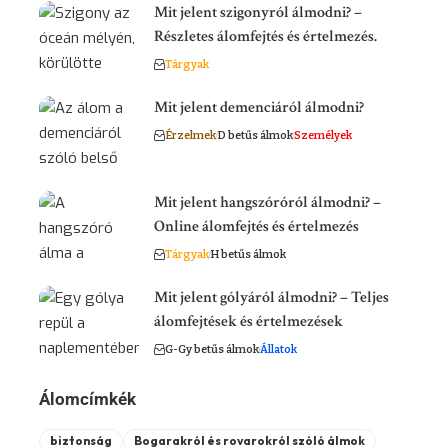
Mit jelent szigonyról álmodni? –
Részletes álomfejtés és értelmezés.
Tárgyak
Mit jelent demenciáról álmodni?
Érzelmek
D betűs álmok
Személyek
Mit jelent hangszóróról álmodni? –
Online álomfejtés és értelmezés
Tárgyak
H betűs álmok
Mit jelent gólyáról álmodni? – Teljes
álomfejtések és értelmezések
G-Gy betűs álmok
Állatok
Álomcímkék
biztonság
Bogarakról és rovarokról szóló álmok