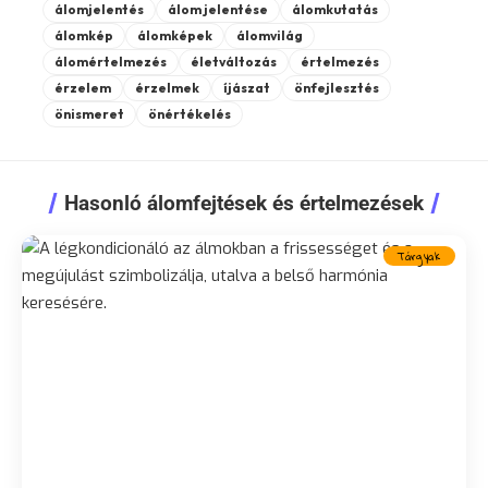
álomjelentés
álom jelentése
álomkutatás
álomkép
álomképek
álomvilág
álomértelmezés
életváltozás
értelmezés
érzelem
érzelmek
íjászat
önfejlesztés
önismeret
önértékelés
Hasonló álomfejtések és értelmezések
Tárgyak