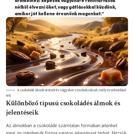
örömeihez: képesek vagyunk-e fenntartások
nélkül élvezni őket, vagy gátlásokkal küzdünk,
amikor jót kellene éreznünk magunkat.”
A csokoládé álmok örömöt és vágyakat szimbolizálnak, mély érzelmekkel
teli.
Különböző típusú csokoládés álmok és
jelentéseik
Az álmokban a csokoládé számtalan formában jelenhet
meg, és mindegyik forma sajátos jelentéssel bírhat. Nézzük