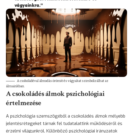
vágyainkra.”
A csokoládéval álmodás örömöt és vágyakat szimbolizálhat az
álmainkban.
A csokoládés álmok pszichológiai
értelmezése
A pszichológia szemszögéből a csokoládés álmok mélyebb
jelentésrétegeket tárnak fel tudatalattink működéséről és
érzelmi világunkról. Különböző pszichológiai irányzatok