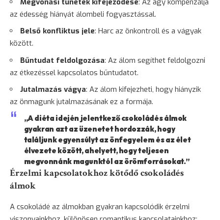
Megvonási tünetek kifejeződése
: Az agy kompenzálja
az édesség hiányát álombeli fogyasztással.
Belső konfliktus jele
: Harc az önkontroll és a vágyak
között.
Bűntudat feldolgozása
: Az álom segíthet feldolgozni
az étkezéssel kapcsolatos bűntudatot.
Jutalmazás vágya
: Az álom kifejezheti, hogy hiányzik
az önmagunk jutalmazásának ez a formája.
„A diéta idején jelentkező csokoládés álmok
gyakran azt az üzenetet hordozzák, hogy
találjunk egyensúlyt az önfegyelem és az élet
élvezete között, ahelyett, hogy teljesen
megvonnánk magunktól az örömforrásokat.”
Érzelmi kapcsolatokhoz kötődő csokoládés
álmok
A csokoládé az álmokban gyakran kapcsolódik érzelmi
viszonyainkhoz, különösen romantikus kapcsolatainkhoz: