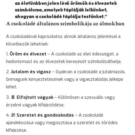
az életünkben jelen lévő örömök és élvezetek
szimbóluma, amelyek táplálják lelkünket,
ahogyan a csokoládé táplálja testünket.”
A csokoládé általános szimbolikája az álmokban
A csokoládéval kapcsolatos álmok általános jelentései a
következők lehetnek:
Öröm és élvezet
– A csokoládé az élet édességét, a
hedonizmust és az élvezetek keresését szimbolizálhatja.
Jutalom és vigasz
– Gyakran a csokoládé a jutalmazás,
önmagunk kényeztetésének vagy a vigasztalódás jelképe
lehet.
🍫
Elfojtott vágyak
– Különösen a szexuális vagy
érzelmi vágyak kifejeződése.
🎁
Szeretet és gondoskodás
– A csokoládé
ajándékozása vagy megosztása a szeretet és törődés
kifejezése.