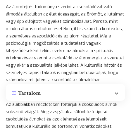
Az álomfejtés tudománya szerint a csokoládéval való
álmodás általában az élet édességét, az örömöt, a jutalmat
vagy épp elfojtott vágyakat szimbolizálhat. Persze, mint
minden álomszimbólum esetében, itt is számít a kontextus,
a személyes asszociációk és az álom részletei. Míg a
pszichológiai megközelítés a tudatalatti vágyak
kifejeződéseként tekint ezekre az álmokra, a spirituális
értelmezések szerint a csokoládé az életenergia, a
szeretet
vagy akár a szexualitás jelképe lehet. A kulturális háttér és
személyes tapasztalatok is nagyban befolyásolják, hogy
számunkra mit jelent a csokoládé az álmainkban.
Tartalom
Az alábbiakban részletesen feltárjuk a csokoládés álmok
sokszínű világát. Megvizsgáljuk a különböző típusú
csokoládés álmokat és azok lehetséges jelentéseit,
bemutatjuk a kulturális és történelmi vonatkozásokat,