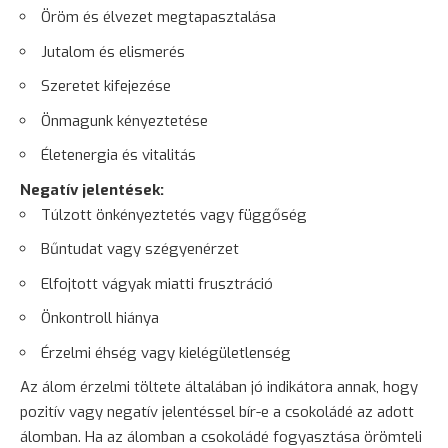
Öröm és élvezet megtapasztalása
Jutalom és
elismerés
Szeretet kifejezése
Önmagunk kényeztetése
Életenergia és
vitalitás
Negatív jelentések:
Túlzott önkényeztetés vagy függőség
Bűntudat vagy szégyenérzet
Elfojtott vágyak miatti frusztráció
Önkontroll hiánya
Érzelmi éhség vagy kielégületlenség
Az álom érzelmi töltete általában jó indikátora annak, hogy
pozitív vagy negatív jelentéssel bír-e a csokoládé az adott
álomban. Ha az álomban a csokoládé fogyasztása örömteli