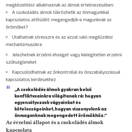
megközelítést alkalmaznak az álmok értelmezésében:
A csokoládés álmok tükrözhetik az önmagunkkal
kapcsolatos attitűdöt: megengedjük-e magunknak az
örömöket?
Utalhatnak stresszre és az azzal való megküzdési
mechanizmusokra
Jelezhetnek érzelmi éhséget vagy kielégítetlen érzelmi
szükségleteket
Kapcsolódhatnak az önkontrollal és önszabályozással
kapcsolatos kérdésekhez
„A csokoládés álmok gyakran belső
konfliktusainkra világítanak rá: hogyan
egyensúlyozzuk vágyainkat és
kötelességeinket, hogyan viszonyulunk az
önmagunknak megengedett örömökhöz.”
Az érzelmi állapot és a csokoládés álmok
kapcsolata