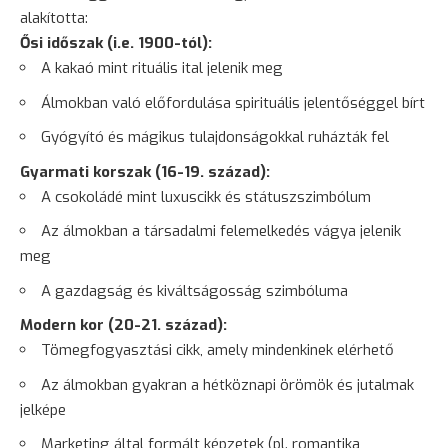
alakította:
Ősi időszak (i.e. 1900-tól):
A kakaó mint rituális ital jelenik meg
Álmokban való előfordulása spirituális jelentőséggel bírt
Gyógyító és mágikus tulajdonságokkal ruházták fel
Gyarmati korszak (16-19. század):
A csokoládé mint luxuscikk és státuszszimbólum
Az álmokban a társadalmi felemelkedés vágya jelenik
meg
A gazdagság és kiváltságosság szimbóluma
Modern kor (20-21. század):
Tömegfogyasztási cikk, amely mindenkinek elérhető
Az álmokban gyakran a hétköznapi örömök és jutalmak
jelképe
Marketing által formált képzetek (pl. romantika,