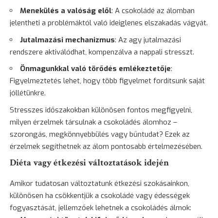
Menekülés a valóság elől
: A csokoládé az álomban
jelentheti a problémáktól való ideiglenes elszakadás vágyát.
Jutalmazási mechanizmus
: Az agy jutalmazási
rendszere aktiválódhat, kompenzálva a nappali stresszt.
Önmagunkkal való törődés emlékeztetője
:
Figyelmeztetés lehet, hogy több figyelmet fordítsunk saját
jóllétünkre.
Stresszes időszakokban különösen fontos megfigyelni,
milyen érzelmek társulnak a csokoládés álomhoz –
szorongás, megkönnyebbülés vagy bűntudat? Ezek az
érzelmek segíthetnek az álom pontosabb értelmezésében.
Diéta vagy étkezési változtatások idején
Amikor tudatosan változtatunk étkezési szokásainkon,
különösen ha csökkentjük a csokoládé vagy édességek
fogyasztását, jellemzőek lehetnek a csokoládés álmok: