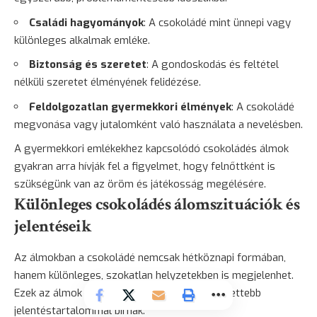
Családi hagyományok
: A csokoládé mint ünnepi vagy
különleges alkalmak emléke.
Biztonság és szeretet
: A gondoskodás és feltétel
nélküli szeretet élményének felidézése.
Feldolgozatlan gyermekkori élmények
: A csokoládé
megvonása vagy jutalomként való használata a nevelésben.
A gyermekkori emlékekhez kapcsolódó csokoládés álmok
gyakran arra hívják fel a figyelmet, hogy felnőttként is
szükségünk van az öröm és játékosság megélésére.
Különleges csokoládés álomszituációk és
jelentéseik
Az álmokban a csokoládé nemcsak hétköznapi formában,
hanem különleges, szokatlan helyzetekben is megjelenhet.
Ezek az álmok gyakran mélyebb vagy összetettebb
jelentéstartalommal bírnak.