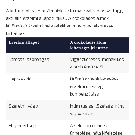
A kutatások szerint álmaink tartalma gyakran összefügg
aktuális érzelmi állapotunkkal. A csokoládés álmok
különböző érzelmi helyzetekben más-más jelentéssel
bírhatnak:
Érzelmi állapot
A csokoládés álom
lehetséges jelentése
Stressz,
szorongás
Vigaszkeresés,
menekülés
a problémák elől
Depresszió
Örömforrások keresése,
érzelmi üresség
kompenzálása
Szerelmi vágy
Intimitás és közelség iránti
vágyakozás
Elégedettség
Az élet örömeinek
ünneplése, hála kifejezése