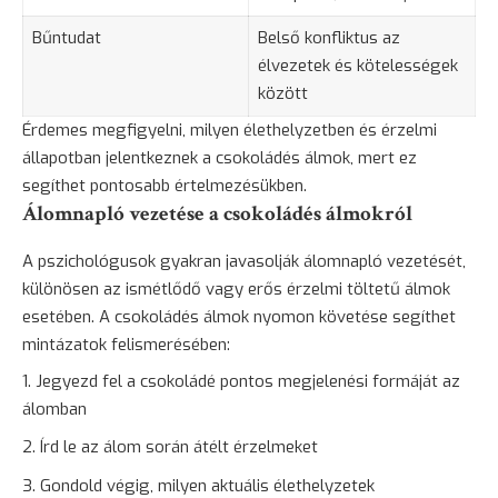
Bűntudat
Belső konfliktus az
élvezetek és kötelességek
között
Érdemes megfigyelni, milyen élethelyzetben és érzelmi
állapotban jelentkeznek a csokoládés álmok, mert ez
segíthet pontosabb értelmezésükben.
Álomnapló vezetése a csokoládés álmokról
A pszichológusok gyakran javasolják álomnapló vezetését,
különösen az ismétlődő vagy erős érzelmi töltetű álmok
esetében. A csokoládés álmok nyomon követése segíthet
mintázatok felismerésében:
Jegyezd fel a csokoládé pontos megjelenési formáját az
álomban
Írd le az álom során átélt érzelmeket
Gondold végig, milyen aktuális élethelyzetek