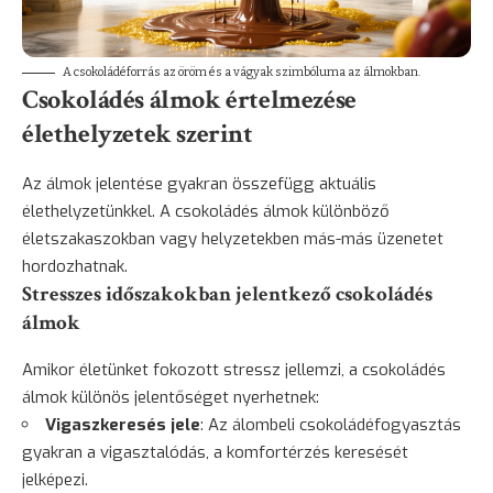
A csokoládéforrás az öröm és a vágyak szimbóluma az álmokban.
Csokoládés álmok értelmezése
élethelyzetek szerint
Az álmok jelentése gyakran összefügg aktuális
élethelyzetünkkel. A csokoládés álmok különböző
életszakaszokban vagy helyzetekben más-más üzenetet
hordozhatnak.
Stresszes időszakokban jelentkező csokoládés
álmok
Amikor életünket fokozott stressz jellemzi, a csokoládés
álmok különös jelentőséget nyerhetnek:
Vigaszkeresés jele
: Az álombeli csokoládéfogyasztás
gyakran a vigasztalódás, a komfortérzés keresését
jelképezi.