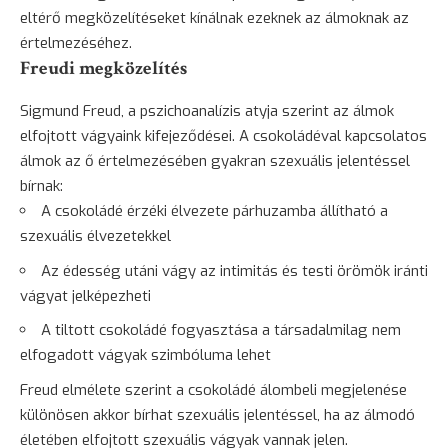
eltérő megközelítéseket kínálnak ezeknek az álmoknak az
értelmezéséhez.
Freudi megközelítés
Sigmund Freud, a pszichoanalízis atyja szerint az álmok
elfojtott vágyaink kifejeződései. A csokoládéval kapcsolatos
álmok az ő értelmezésében gyakran szexuális jelentéssel
bírnak:
A csokoládé érzéki élvezete párhuzamba állítható a
szexuális élvezetekkel
Az édesség utáni vágy az intimitás és testi örömök iránti
vágyat jelképezheti
A tiltott csokoládé fogyasztása a társadalmilag nem
elfogadott vágyak szimbóluma lehet
Freud elmélete szerint a csokoládé álombeli megjelenése
különösen akkor bírhat szexuális jelentéssel, ha az álmodó
életében elfojtott szexuális vágyak vannak jelen.