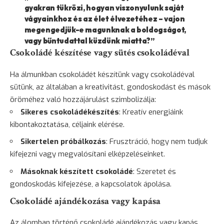
gyakran tükrözi, hogyan viszonyulunk saját
vágyainkhoz és az élet élvezetéhez – vajon
megengedjük-e magunknak a boldogságot,
vagy bűntudattal küzdünk miatta?”
Csokoládé készítése vagy sütés csokoládéval
Ha álmunkban csokoládét készítünk vagy csokoládéval
sütünk, az általában a kreativitást, gondoskodást és mások
öröméhez való hozzájárulást szimbolizálja:
Sikeres csokoládékészítés
: Kreatív energiáink
kibontakoztatása, céljaink elérése.
Sikertelen próbálkozás
: Frusztráció, hogy nem tudjuk
kifejezni vagy megvalósítani elképzeléseinket.
Másoknak készített csokoládé
: Szeretet és
gondoskodás kifejezése, a kapcsolatok ápolása.
Csokoládé ajándékozása vagy kapása
Az álomban történő csokoládé ajándékozás vagy kapás