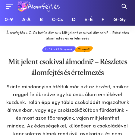
0-9
A-Á
B
C-Cs
D
E-É
F
G-Gy
Álomfejtés
»
C-Cs betűs álmok
»
Mit jelent csokival álmodni? – Részletes
álomfejtés és értelmezés
C-Cs betűs álmok
Tárgyak
Mit jelent csokival álmodni? – Részletes
álomfejtés és értelmezés
Szinte mindannyian átéltük már azt az érzést, amikor
reggel felébredve egy különös álom emlékével
küzdünk. Talán épp egy tábla csokoládét majszoltunk
álmunkban, vagy egy csokiszökőkútban fürdőztünk -
és most azon töprengünk, vajon mit jelenthet
mindez. Az édességekkel, különösen a csokoládéval
kapcsolatos álmok rendkívül gyakoriak, és nem