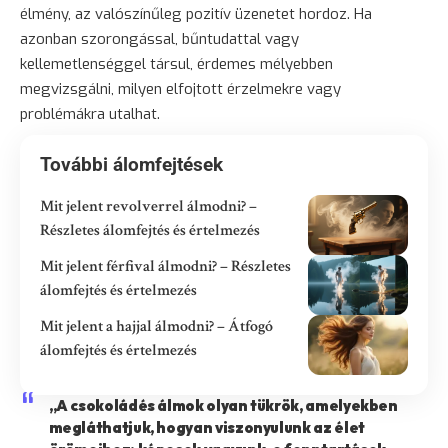
élmény, az valószínűleg pozitív üzenetet hordoz. Ha
azonban szorongással, bűntudattal vagy
kellemetlenséggel társul, érdemes mélyebben
megvizsgálni, milyen elfojtott érzelmekre vagy
problémákra utalhat.
További álomfejtések
Mit jelent revolverrel álmodni? –
Részletes álomfejtés és értelmezés
Mit jelent férfival álmodni? – Részletes
álomfejtés és értelmezés
Mit jelent a hajjal álmodni? – Átfogó
álomfejtés és értelmezés
„A csokoládés álmok olyan tükrök, amelyekben
megláthatjuk, hogyan viszonyulunk az élet