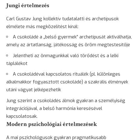
Jungi értelmezés
Carl Gustav Jung kollektív tudatalatti és archetípusok
elmélete más megközelítést kínál:
A csokoládé a „belső gyermek” archetípusát aktiválhatja,
amely az ártatlanság, játékosság és öröm megtestesítője
Jelentheti az önmagunkkal való törődést és a lelki
táplálékot
A csokoládéval kapcsolatos rituálék (pl. különleges
alkalmakkor fogyasztott csokoládé) a szakrális élmények
utáni vágyat jelképezhetik
Jung szerint a csokoládés álmok gyakran a személyiség
integrációjával, a belső harmónia keresésével
kapcsolatosak.
Modern pszichológiai értelmezések
A mai pszichológusok gyakran pragmatikusabb