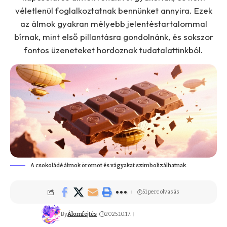
véletlenül foglalkoztatnak bennünket annyira. Ezek
az álmok gyakran mélyebb jelentéstartalommal
bírnak, mint első pillantásra gondolnánk, és sokszor
fontos üzeneteket hordoznak tudatalattinkból.
A csokoládé álmok örömöt és vágyakat szimbolizálhatnak.
51 perc olvasás
By
Álomfejtés
2025.10.17.