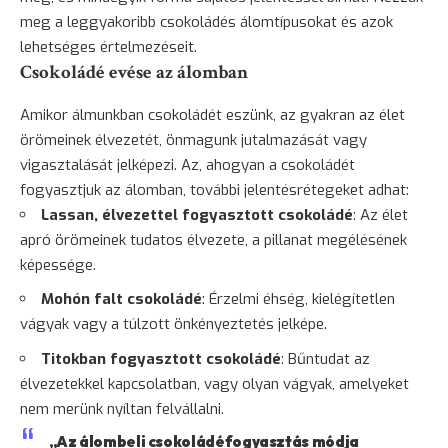
meg a leggyakoribb csokoládés álomtípusokat és azok
lehetséges értelmezéseit.
Csokoládé evése az álomban
Amikor álmunkban csokoládét eszünk, az gyakran az élet
örömeinek élvezetét, önmagunk jutalmazását vagy
vigasztalását jelképezi. Az, ahogyan a csokoládét
fogyasztjuk az álomban, további jelentésrétegeket adhat:
Lassan, élvezettel fogyasztott csokoládé
: Az élet
apró örömeinek tudatos élvezete, a pillanat megélésének
képessége.
Mohón falt csokoládé
: Érzelmi éhség, kielégítetlen
vágyak vagy a túlzott önkényeztetés jelképe.
Titokban fogyasztott csokoládé
: Bűntudat az
élvezetekkel kapcsolatban, vagy olyan vágyak, amelyeket
nem merünk nyíltan felvállalni.
„Az álombeli csokoládéfogyasztás módja