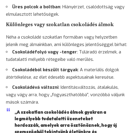
Üres polcok a boltban
: Hiányérzet, csalódottság vagy
elmulasztott lehetőségek.
Különleges vagy szokatlan csokoládés álmok
Néha a csokoládé szokatlan formában vagy helyzetben
jelenik meg álmainkban, ami különleges jelentőséggel bírhat:
Csokoládéfolyó vagy -tenger
: Túláradó érzelmek, a
tudatalatti mélyebb rétegeibe való merülés.
Csokoládéból készült tárgyak
: A materiális dolgok
átértékelése, az élet édesebb aspektusainak keresése.
Csokoládévá változni
: Identitásváltozás, átalakulás,
vagy vágy arra, hogy „fogyaszthatóbbá”, vonzóbbá váljunk
mások számára.
„A szokatlan csokoládés álmok gyakran a
legmélyebb tudatalatti üzeneteket
hordozzák, amelyek arra
ösztönöznek
, hogy új
szemszögből tekintsünk életünkre és