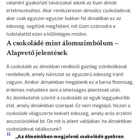
valamint gyakorlati tanácsokat adunk az ilyen álmok
értelmezéséhez. Akár rendszeresen álmodsz csokoládéval,
akár csak egyszer-egyszer bukkan fel álmaidban ez az
édesség, segítünk megfejteni, mit üzen számodra a
tudatalattid ezen a különleges módon.
A csokoládé mint álomszimbólum –
Alapvető jelentések
A csokoládé az álmokban rendkívül gazdag szimbolikával
rendelkezik, amely túlmutat az egyszerű édesség iránti
vágyon. Amikor álmainkban megjelenik ez a barna finomság,
érdemes mélyebbre ásni a lehetséges jelentések után.
Az álomkutatók szerint a csokoládé az egyik leggyakoribb
étel
, amely álmainkban szerepel. Ez nem meglepő, hiszen a
csokoládé világszerte kedvelt édesség, amely erős érzelmi
asszociációkkal bír. De mit is jelent valójában, ha álmainkban
csokoládéval találkozunk?
„Az álmainkban megjelenő csokoládé gyakran