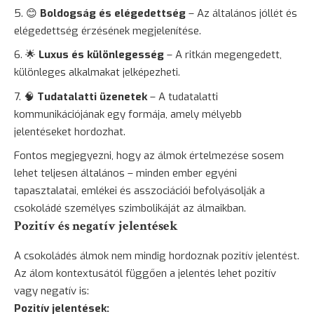
😊
Boldogság
és elégedettség
– Az általános jóllét és
elégedettség érzésének megjelenítése.
🌟
Luxus és különlegesség
– A ritkán megengedett,
különleges alkalmakat jelképezheti.
🧠
Tudatalatti üzenetek
– A tudatalatti
kommunikációjának egy formája, amely mélyebb
jelentéseket hordozhat.
Fontos megjegyezni, hogy az álmok értelmezése sosem
lehet teljesen általános – minden ember egyéni
tapasztalatai, emlékei és asszociációi befolyásolják a
csokoládé személyes szimbolikáját az álmaikban.
Pozitív és negatív jelentések
A csokoládés álmok nem mindig hordoznak pozitív jelentést.
Az álom kontextusától függően a jelentés lehet pozitív
vagy negatív is:
Pozitív jelentések: