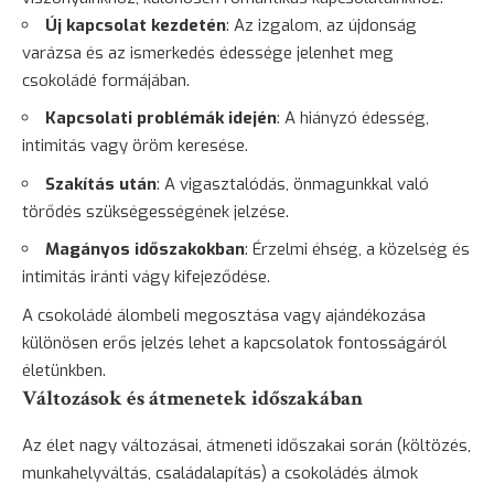
Új kapcsolat kezdetén
: Az izgalom, az újdonság
varázsa és az ismerkedés édessége jelenhet meg
csokoládé formájában.
Kapcsolati problémák idején
: A hiányzó édesség,
intimitás vagy öröm keresése.
Szakítás után
: A vigasztalódás, önmagunkkal való
törődés szükségességének jelzése.
Magányos időszakokban
: Érzelmi éhség, a közelség és
intimitás iránti vágy kifejeződése.
A csokoládé álombeli megosztása vagy ajándékozása
különösen erős jelzés lehet a kapcsolatok fontosságáról
életünkben.
Változások és átmenetek időszakában
Az élet nagy változásai, átmeneti időszakai során (költözés,
munkahelyváltás, családalapítás) a csokoládés álmok