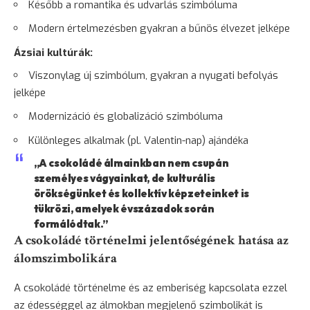
Később a romantika és udvarlás szimbóluma
Modern értelmezésben gyakran a bűnös élvezet jelképe
Ázsiai kultúrák:
Viszonylag új szimbólum, gyakran a nyugati befolyás
jelképe
Modernizáció és globalizáció szimbóluma
Különleges alkalmak (pl. Valentin-nap) ajándéka
„A csokoládé álmainkban nem csupán
személyes vágyainkat, de kulturális
örökségünket és kollektív képzeteinket is
tükrözi, amelyek évszázadok során
formálódtak.”
A csokoládé történelmi jelentőségének hatása az
álomszimbolikára
A csokoládé történelme és az emberiség kapcsolata ezzel
az édességgel az álmokban megjelenő szimbolikát is