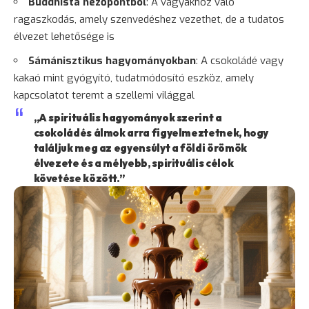
Buddhista nézőpontból
: A vágyakhoz való
ragaszkodás, amely szenvedéshez vezethet, de a tudatos
élvezet lehetősége is
Sámánisztikus hagyományokban
: A csokoládé vagy
kakaó mint gyógyító, tudatmódosító eszköz, amely
kapcsolatot teremt a szellemi világgal
„A spirituális hagyományok szerint a
csokoládés álmok arra figyelmeztetnek, hogy
találjuk meg az egyensúlyt a földi örömök
élvezete és a mélyebb, spirituális célok
követése között.”