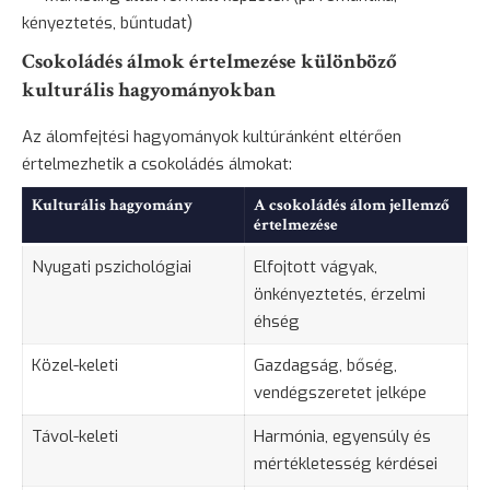
kényeztetés, bűntudat)
Csokoládés álmok értelmezése különböző
kulturális hagyományokban
Az álomfejtési hagyományok kultúránként eltérően
értelmezhetik a csokoládés álmokat:
Kulturális hagyomány
A csokoládés álom jellemző
értelmezése
Nyugati pszichológiai
Elfojtott vágyak,
önkényeztetés, érzelmi
éhség
Közel-keleti
Gazdagság, bőség,
vendégszeretet jelképe
Távol-keleti
Harmónia, egyensúly és
mértékletesség kérdései