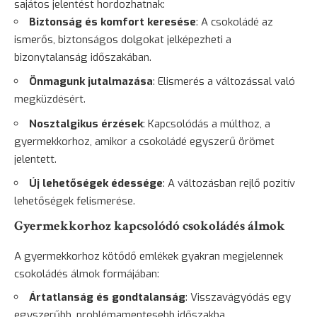
sajátos jelentést hordozhatnak:
Biztonság
és komfort keresése
: A csokoládé az
ismerős, biztonságos dolgokat jelképezheti a
bizonytalanság
időszakában.
Önmagunk jutalmazása
: Elismerés a változással való
megküzdésért.
Nosztalgikus érzések
: Kapcsolódás a múlthoz, a
gyermekkorhoz, amikor a csokoládé egyszerű örömet
jelentett.
Új lehetőségek édessége
: A változásban rejlő pozitív
lehetőségek felismerése.
Gyermekkorhoz kapcsolódó csokoládés álmok
A gyermekkorhoz kötődő emlékek gyakran megjelennek
csokoládés álmok formájában:
Ártatlanság és gondtalanság
: Visszavágyódás egy
egyszerűbb, problémamentesebb időszakba.