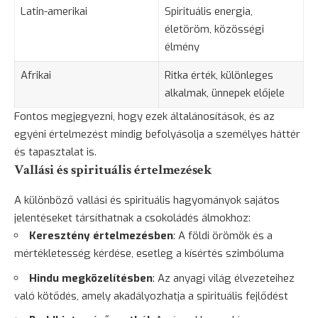
Latin-amerikai
Spirituális energia,
életöröm, közösségi
élmény
Afrikai
Ritka érték, különleges
alkalmak, ünnepek előjele
Fontos megjegyezni, hogy ezek általánosítások, és az
egyéni értelmezést mindig befolyásolja a személyes háttér
és
tapasztalat
is.
Vallási és spirituális értelmezések
A különböző vallási és spirituális hagyományok sajátos
jelentéseket társíthatnak a csokoládés álmokhoz:
Keresztény értelmezésben
: A földi örömök és a
mértékletesség kérdése, esetleg a kísértés szimbóluma
Hindu megközelítésben
: Az anyagi világ élvezeteihez
való kötődés, amely akadályozhatja a spirituális fejlődést