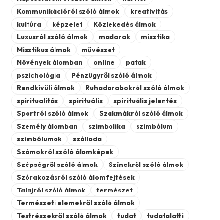
Kommunikációról szóló álmok
kreativitás
kultúra
képzelet
Közlekedés álmok
Luxusról szóló álmok
madarak
misztika
Misztikus álmok
művészet
Növények álomban
online
patak
pszichológia
Pénzügyről szóló álmok
Rendkívüli álmok
Ruhadarabokról szóló álmok
spiritualitás
spirituális
spirituális jelentés
Sportról szóló álmok
Szakmákról szóló álmok
Személy álomban
szimbolika
szimbólum
szimbólumok
szálloda
Számokról szóló álomképek
Szépségről szóló álmok
Színekről szóló álmok
Szórakozásról szóló álomfejtések
Talajról szóló álmok
természet
Természeti elemekről szóló álmok
Testrészekről szóló álmok
tudat
tudatalatti