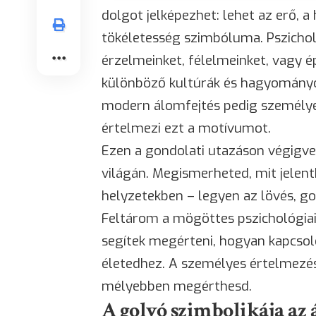
dolgot jelképezhet: lehet az erő, a
tökéletesség szimbóluma. Pszicholó
érzelmeinket, félelmeinket, vagy ép
különböző kultúrák és hagyományok
modern álomfejtés pedig személye
értelmezi ezt a motívumot.
Ezen a gondolati utazáson végigve
világán. Megismerheted, mit jelen
helyzetekben – legyen az lövés, go
Feltárom a mögöttes pszichológiai 
segítek megérteni, hogyan kapcso
életedhez. A személyes értelmezés 
mélyebben megérthesd.
A golyó szimbolikája a