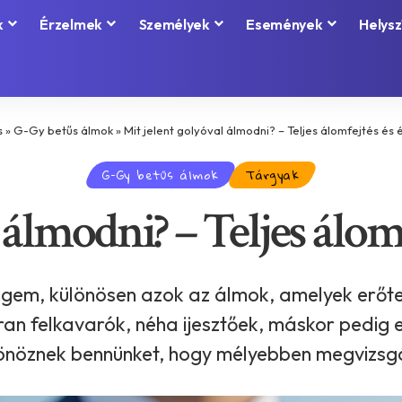
k
Érzelmek
Személyek
Események
Helysz
s
»
G-Gy betűs álmok
»
Mit jelent golyóval álmodni? – Teljes álomfejtés és
G-Gy betűs álmok
Tárgyak
 álmodni? – Teljes álom
engem, különösen azok az álmok, amelyek erőt
an felkavarók, néha ijesztőek, máskor pedig 
önöznek bennünket, hogy mélyebben megvizsgál