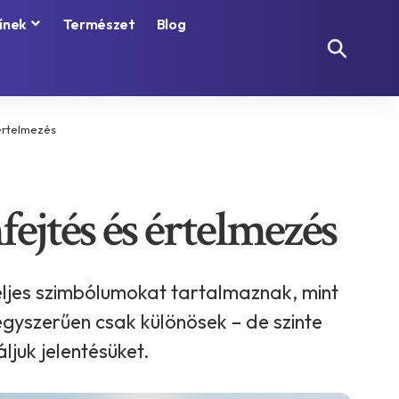
ínek
Természet
Blog
 értelmezés
fejtés és értelmezés
eljes szimbólumokat tartalmaznak, mint
egyszerűen csak különösek – de szinte
juk jelentésüket.