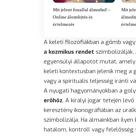
Mit jelent fonallal álmodni? –
Mit jel
Online álomfejtés és
álmodni
értelmezés
értelm
A keleti filozófiákban a gömb vag
a kozmikus rendet
szimbolizálják. 
egyensúlyi állapotot mutat, amely 
keleti kontextusban jelenik meg a 
vagy a spirituális teljesség iránti v
A nyugati hagyományokban a goly
erőhöz
. A királyi jogar tetején lé
keresztény ikonográfiában az uralk
szimbolizálja. Ha álmainkban ilyen
hatalom, kontroll vagy felelősség 