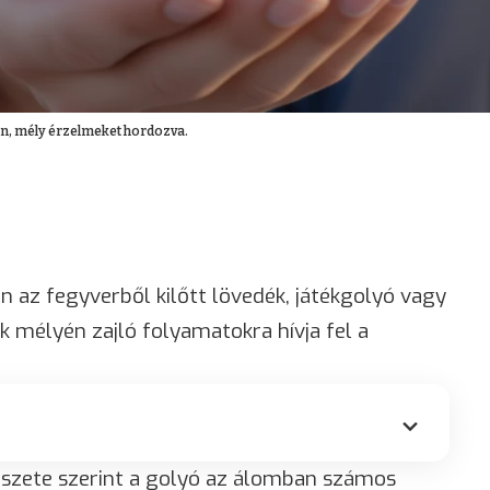
an, mély érzelmeket hordozva.
 az fegyverből kilőtt lövedék, játékgolyó vagy
 mélyén zajló folyamatokra hívja fel a
szete szerint a golyó az álomban számos