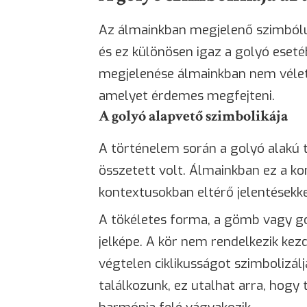
Az álmainkban megjelenő szimbólu
és ez különösen igaz a golyó eset
megjelenése álmainkban nem véletle
amelyet érdemes megfejteni.
A golyó alapvető szimbolikája
A történelem során a golyó alakú 
összetett volt. Álmainkban ez a ko
kontextusokban eltérő jelentésekke
A tökéletes forma, a gömb vagy go
jelképe. A kör nem rendelkezik kez
végtelen ciklikusságot szimbolizál
találkozunk, ez utalhat arra, hogy 