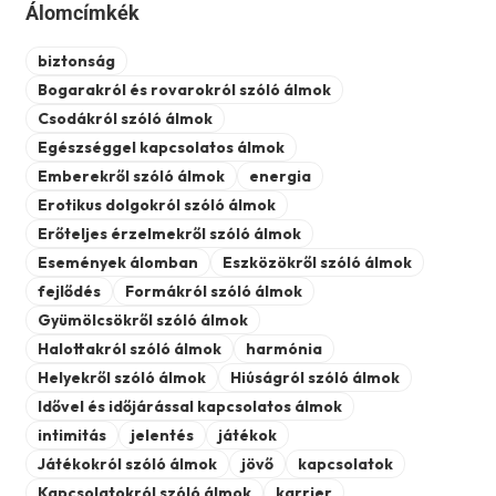
Álomcímkék
biztonság
Bogarakról és rovarokról szóló álmok
Csodákról szóló álmok
Egészséggel kapcsolatos álmok
Emberekről szóló álmok
energia
Erotikus dolgokról szóló álmok
Erőteljes érzelmekről szóló álmok
Események álomban
Eszközökről szóló álmok
fejlődés
Formákról szóló álmok
Gyümölcsökről szóló álmok
Halottakról szóló álmok
harmónia
Helyekről szóló álmok
Hiúságról szóló álmok
Idővel és időjárással kapcsolatos álmok
intimitás
jelentés
játékok
Játékokról szóló álmok
jövő
kapcsolatok
Kapcsolatokról szóló álmok
karrier