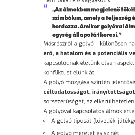
harmónia felé vágyakozik.
„Az álmokban megjelenő tökél
szimbólum, amely a teljesség 
hordozza. Amikor golyóval álm
egység állapotát keresi.”
Másrészről a golyó – különösen ha 
erő, a hatalom és a potenciális v
kapcsolódnak életünk olyan aspekt
konfliktust élünk át.
A golyó mozgása szintén jelentősé
céltudatosságot, irányítottságot
sorsszerűséget, az elkerülhetetlen
A golyóval kapcsolatos álmok érte
A golyó típusát (lövedék, játékg
A golyó méretét és színét