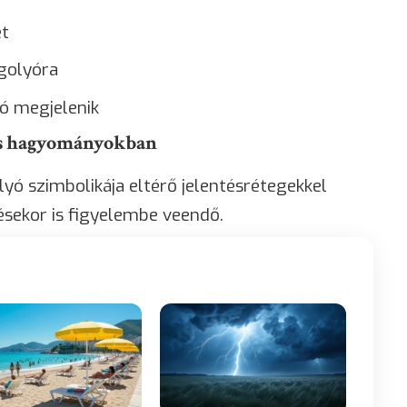
ét
 golyóra
ó megjelenik
és hagyományokban
lyó szimbolikája eltérő jelentésrétegekkel
sekor is figyelembe veendő.