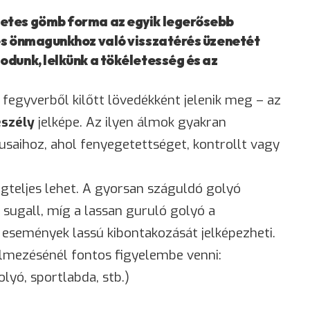
etes gömb forma az egyik legerősebb
és önmagunkhoz való visszatérés üzenetét
odunk, lelkünk a tökéletesség és az
fegyverből kilőtt lövedékként jelenik meg – az
eszély
jelképe. Az ilyen álmok gyakran
usaihoz, ahol fenyegetettséget, kontrollt vagy
gteljes lehet. A gyorsan száguldó golyó
sugall, míg a lassan guruló golyó a
 események lassú kibontakozását jelképezheti.
lmezésénél fontos figyelembe venni:
olyó, sportlabda, stb.)