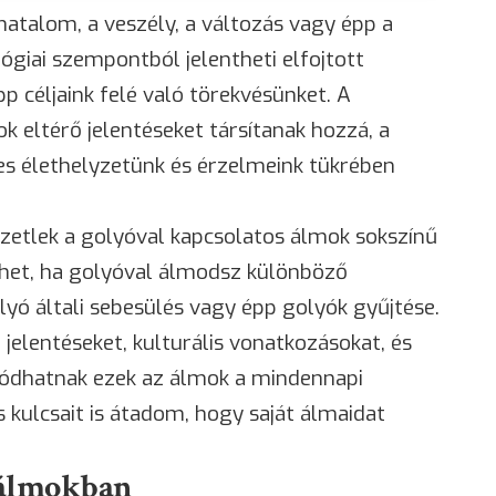
 hatalom, a veszély, a változás vagy épp a
giai szempontból jelentheti elfojtott
p céljaink felé való törekvésünket. A
 eltérő jelentéseket társítanak hozzá, a
s élethelyzetünk és érzelmeink tükrében
zetlek a golyóval kapcsolatos álmok sokszínű
thet, ha golyóval álmodsz különböző
lyó általi sebesülés vagy épp golyók gyűjtése.
jelentéseket, kulturális vonatkozásokat, és
lódhatnak ezek az álmok a mindennapi
kulcsait is átadom, hogy saját álmaidat
z álmokban