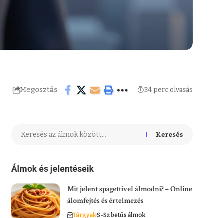
Megosztás
34 perc olvasás
Keresés
Álmok és jelentéseik
Mit jelent spagettivel álmodni? – Online
álomfejtés és értelmezés
Tárgyak
S-Sz betűs álmok