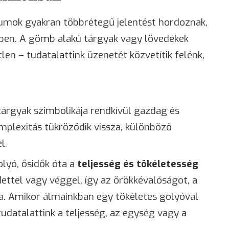
mok gyakran többrétegű jelentést hordoznak,
ében. A gömb alakú tárgyak vagy lövedékek
n – tudatalattink üzenetét közvetítik felénk,
tárgyak szimbolikája rendkívül gazdag és
mplexitás tükröződik vissza, különböző
l.
lyó, ősidők óta a
teljesség és tökéletesség
dettel vagy véggel, így az örökkévalóságot, a
ja. Amikor álmainkban egy tökéletes golyóval
tudatalattink a teljesség, az egység vagy a