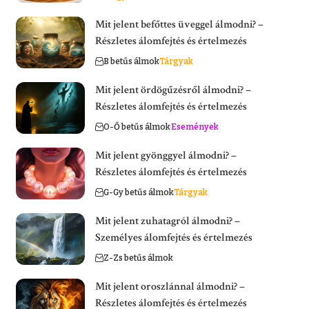
Mit jelent befőttes üveggel álmodni? –
Részletes álomfejtés és értelmezés
B betűs álmok
Tárgyak
Mit jelent ördögűzésről álmodni? –
Részletes álomfejtés és értelmezés
O-Ő betűs álmok
Események
Mit jelent gyönggyel álmodni? –
Részletes álomfejtés és értelmezés
G-Gy betűs álmok
Tárgyak
Mit jelent zuhatagról álmodni? –
Személyes álomfejtés és értelmezés
Z-Zs betűs álmok
Mit jelent oroszlánnal álmodni? –
Részletes álomfejtés és értelmezés