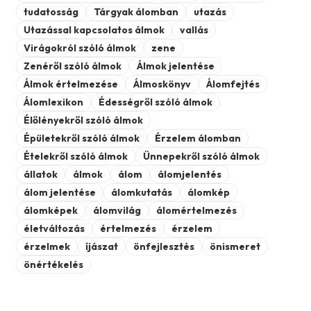
tudatosság
Tárgyak álomban
utazás
Utazással kapcsolatos álmok
vallás
Virágokról szóló álmok
zene
Zenéről szóló álmok
Álmok jelentése
Álmok értelmezése
Álmoskönyv
Álomfejtés
Álomlexikon
Édességről szóló álmok
Élőlényekről szóló álmok
Épületekről szóló álmok
Érzelem álomban
Ételekről szóló álmok
Ünnepekről szóló álmok
állatok
álmok
álom
álomjelentés
álom jelentése
álomkutatás
álomkép
álomképek
álomvilág
álomértelmezés
életváltozás
értelmezés
érzelem
érzelmek
íjászat
önfejlesztés
önismeret
önértékelés