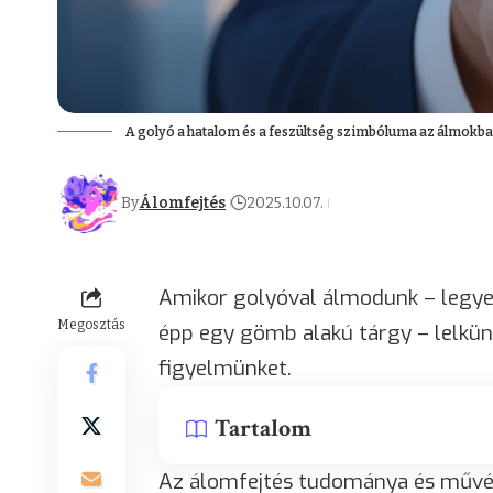
A golyó a hatalom és a feszültség szimbóluma az álmokb
By
Álomfejtés
2025.10.07.
Amikor golyóval álmodunk – legyen
Megosztás
épp egy gömb alakú tárgy – lelkünk
figyelmünket.
Tartalom
Az álomfejtés tudománya és művé