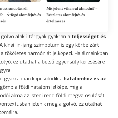
ent strandolásról
Mit jelent viharral álmodni? –
? – Átfogó álomfejtés és
Részletes álomfejtés és
ezés
értelmezés
y golyó alakú tárgyak gyakran a
teljességet és
A kínai jin-jang szimbólum is egy körbe zárt
a tökéletes harmóniát jelképezi. Ha álmainkban
golyó, ez utalhat a belső egyensúly keresésére
ágyra.
ó gyakrabban kapcsolódik a
hatalomhoz és az
vő gömb a földi hatalom jelképe, míg a
odói alma az isteni rend földi megvalósulását
 kontextusban jelenik meg a golyó, ez utalhat
témáira.