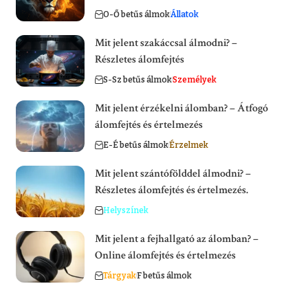
O-Ő betűs álmok
Állatok
Mit jelent szakáccsal álmodni? –
Részletes álomfejtés
S-Sz betűs álmok
Személyek
Mit jelent érzékelni álomban? – Átfogó
álomfejtés és értelmezés
E-É betűs álmok
Érzelmek
Mit jelent szántófölddel álmodni? –
Részletes álomfejtés és értelmezés.
Helyszínek
Mit jelent a fejhallgató az álomban? –
Online álomfejtés és értelmezés
Tárgyak
F betűs álmok