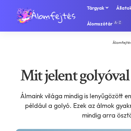
Tárgyak
Állato
A-Z
Álomszótár
Álomfejté
Mit jelent golyóval
Álmaink világa mindig is lenyűgözött 
például a golyó. Ezek az álmok gyakr
mindig arra öszt