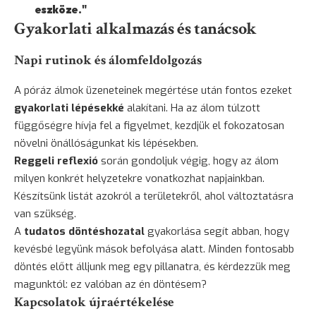
eszköze."
Gyakorlati alkalmazás és tanácsok
Napi rutinok és álomfeldolgozás
A póráz álmok üzeneteinek megértése után fontos ezeket
gyakorlati lépésekké
alakítani. Ha az álom túlzott
függőségre hívja fel a figyelmet, kezdjük el fokozatosan
növelni önállóságunkat kis lépésekben.
Reggeli reflexió
során gondoljuk végig, hogy az álom
milyen konkrét helyzetekre vonatkozhat napjainkban.
Készítsünk listát azokról a területekről, ahol változtatásra
van szükség.
A
tudatos döntéshozatal
gyakorlása segít abban, hogy
kevésbé legyünk mások befolyása alatt. Minden fontosabb
döntés előtt álljunk meg egy pillanatra, és kérdezzük meg
magunktól: ez valóban az én döntésem?
Kapcsolatok újraértékelése