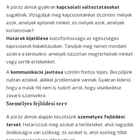
A póráz álmok gyakran
kapcsolati változtatásokat
sugallnak. Vizsgáljuk meg kapcsolatainkat őszintén: melyek
azok, amelyek építenek minket, és melyek azok, amelyek
korlátoznak?
Határok kijelölése
kulcsfontosságú az egészséges
kapcsolatok kialakításában. Tanuljuk meg nemet mondani
azokra a kérésekre, amelyek túlzottan megterhelnek minket
vagy sértik értékeinket.
A
kommunikáció javítása
szintén fontos lépés. Beszéljünk
nyíltan azokkal, akikkel problémáink vannak. Gyakran kiderül,
hogy a másik fél nem is tudott arról, hogy viselkedése
zavaró számunkra.
Személyes fejlődési terv
A póráz álmok alapján készítsünk
személyes fejlődési
tervet
. Határozzuk meg azokat a területeket, ahol nagyobb
önállóságra van szükség, és azokat is, ahol esetleg több