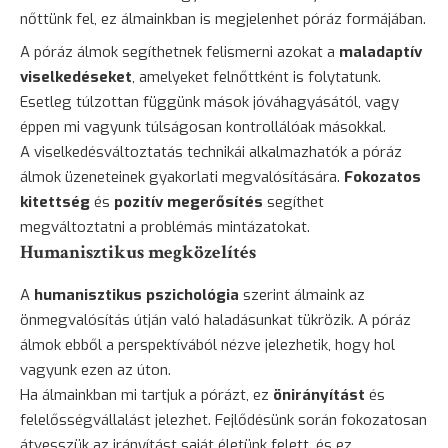
nőttünk fel, ez álmainkban is megjelenhet póráz formájában.
A póráz álmok segíthetnek felismerni azokat a
maladaptív
viselkedéseket
, amelyeket felnőttként is folytatunk.
Esetleg túlzottan függünk mások jóváhagyásától, vagy
éppen mi vagyunk túlságosan kontrollálóak másokkal.
A viselkedésváltoztatás technikái alkalmazhatók a póráz
álmok üzeneteinek gyakorlati megvalósítására.
Fokozatos
kitettség
és
pozitív megerősítés
segíthet
megváltoztatni a problémás mintázatokat.
Humanisztikus megközelítés
A
humanisztikus pszichológia
szerint álmaink az
önmegvalósítás útján való haladásunkat tükrözik. A póráz
álmok ebből a perspektívából nézve jelezhetik, hogy hol
vagyunk ezen az úton.
Ha álmainkban mi tartjuk a pórázt, ez
önirányítást
és
felelősségvállalást jelezhet. Fejlődésünk során fokozatosan
átvesszük az irányítást saját életünk felett, és ez