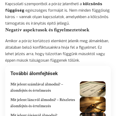
Kapcsolati szempontból a póráz jelentheti a
kölcsönös
függőség
egészséges formáját is. Nem minden függőség
káros – vannak olyan kapcsolatok, amelyekben a kölcsönös
támogatás és irányítás építő jellegű.
Negatív aspektusok és figyelmeztetések
Amikor a póráz korlátozó elemként jelenik meg álmainkban,
általában belső konfliktusainkra hívja fel a figyelmet. Ez
lehet jelzés arra, hogy túlzottan függünk másoktól vagy
éppen mások túlságosan függenek tőlünk.
További álomfejtések
Mit jelent számlával álmodni? –
álomfejtés és értelmezés
Mit jelent láncról álmodni? – Részletes
álomfejtés és értelmezés
Mit jelent újságról álmodni?