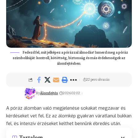
Fedezd fel, mit jelképez a pórázzal álmodás! Ismerd meg a póráz
szimbolikáját: kontroll, kötöttség, biztonság és más érdekességek az
álomfejtésben.
22 perc olvasás
By
Álomfejtés
2026.02.02.
A póráz álomban való megjelenése sokakat megzavar és
kérdéseket vet fel. Ez az álomkép gyakran váratlanul bukkan
fel, és intenzív érzéseket kelthet bennünk ébredés után.
Tartalom