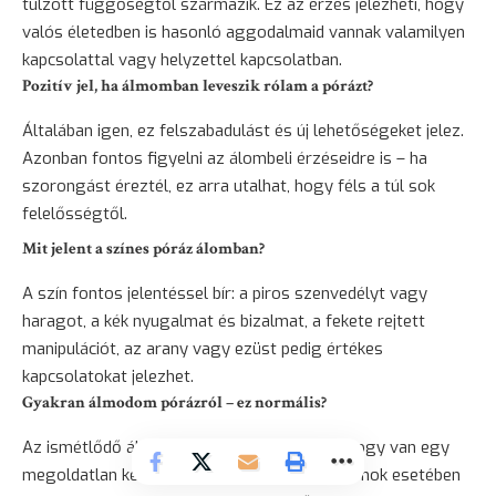
túlzott függőségtől származik. Ez az érzés jelezheti, hogy
valós életedben is hasonló aggodalmaid vannak valamilyen
kapcsolattal vagy helyzettel kapcsolatban.
Pozitív jel, ha álmomban leveszik rólam a pórázt?
Általában igen, ez felszabadulást és új lehetőségeket jelez.
Azonban fontos figyelni az álombeli érzéseidre is – ha
szorongást éreztél, ez arra utalhat, hogy féls a túl sok
felelősségtől.
Mit jelent a színes póráz álomban?
A szín fontos jelentéssel bír: a piros szenvedélyt vagy
haragot, a kék nyugalmat és bizalmat, a fekete rejtett
manipulációt, az arany vagy ezüst pedig értékes
kapcsolatokat jelezhet.
Gyakran álmodom pórázról – ez normális?
Az ismétlődő álmok általában arra utalnak, hogy van egy
megoldatlan kérdés az életedben. A póráz álmok esetében