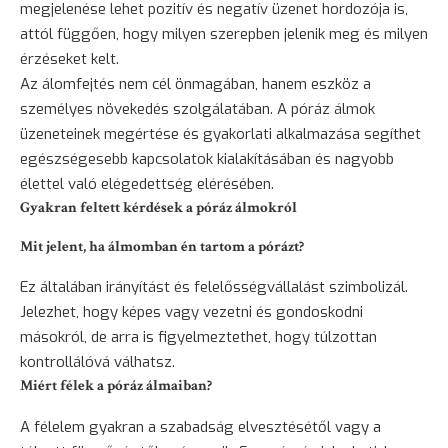
megjelenése lehet pozitív és negatív üzenet hordozója is,
attól függően, hogy milyen szerepben jelenik meg és milyen
érzéseket kelt.
Az álomfejtés nem cél önmagában, hanem eszköz a
személyes növekedés szolgálatában. A póráz álmok
üzeneteinek megértése és gyakorlati alkalmazása segíthet
egészségesebb kapcsolatok kialakításában és nagyobb
élettel való elégedettség elérésében.
Gyakran feltett kérdések a póráz álmokról
Mit jelent, ha álmomban én tartom a pórázt?
Ez általában irányítást és felelősségvállalást szimbolizál.
Jelezhet, hogy képes vagy vezetni és gondoskodni
másokról, de arra is figyelmeztethet, hogy túlzottan
kontrollálóvá válhatsz.
Miért félek a póráz álmaiban?
A félelem gyakran a szabadság elvesztésétől vagy a