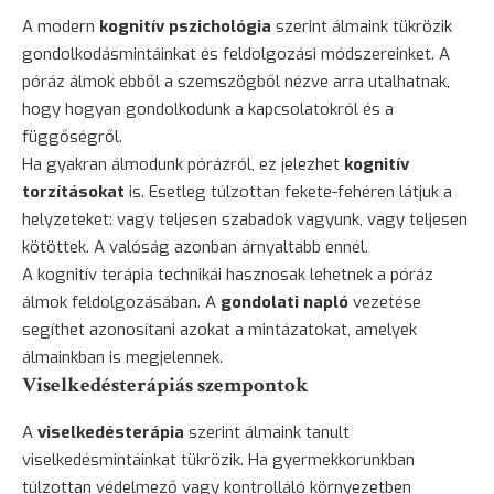
A modern
kognitív pszichológia
szerint álmaink tükrözik
gondolkodásmintáinkat és feldolgozási módszereinket. A
póráz álmok ebből a szemszögből nézve arra utalhatnak,
hogy hogyan gondolkodunk a kapcsolatokról és a
függőségről.
Ha gyakran álmodunk pórázról, ez jelezhet
kognitív
torzításokat
is. Esetleg túlzottan fekete-fehéren látjuk a
helyzeteket: vagy teljesen szabadok vagyunk, vagy teljesen
kötöttek. A valóság azonban árnyaltabb ennél.
A kognitív terápia technikái hasznosak lehetnek a póráz
álmok feldolgozásában. A
gondolati napló
vezetése
segíthet azonosítani azokat a mintázatokat, amelyek
álmainkban is megjelennek.
Viselkedésterápiás szempontok
A
viselkedésterápia
szerint álmaink tanult
viselkedésmintáinkat tükrözik. Ha gyermekkorunkban
túlzottan védelmező vagy kontrolláló környezetben