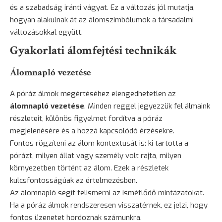
és a szabadság iránti vágyat. Ez a változás jól mutatja,
hogyan alakulnak át az álomszimbólumok a társadalmi
változásokkal együtt.
Gyakorlati álomfejtési technikák
Álomnapló vezetése
A póráz álmok megértéséhez elengedhetetlen az
álomnapló vezetése
. Minden reggel jegyezzük fel álmaink
részleteit, különös figyelmet fordítva a póráz
megjelenésére és a hozzá kapcsolódó érzésekre.
Fontos rögzíteni az álom kontextusát is: ki tartotta a
pórázt, milyen állat vagy személy volt rajta, milyen
környezetben történt az álom. Ezek a részletek
kulcsfontosságúak az értelmezésben.
Az álomnapló segít felismerni az ismétlődő mintázatokat.
Ha a póráz álmok rendszeresen visszatérnek, ez jelzi, hogy
fontos üzenetet hordoznak számunkra.