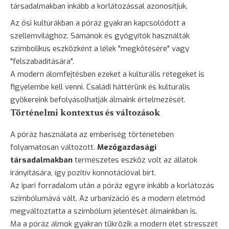
társadalmakban inkább a korlátozással azonosítjuk.
Az ősi kultúrákban a póráz gyakran kapcsolódott a
szellemvilághoz. Sámánok és gyógyítók használták
szimbolikus eszközként a lélek "megkötésére" vagy
"felszabadítására".
A modern álomfejtésben ezeket a kulturális rétegeket is
figyelembe kell venni. Családi háttérünk és kulturális
gyökereink befolyásolhatják álmaink értelmezését.
Történelmi kontextus és változások
A póráz használata az emberiség történetében
folyamatosan változott.
Mezőgazdasági
társadalmakban
természetes eszköz volt az állatok
irányítására, így pozitív konnotációval bírt.
Az ipari forradalom után a póráz egyre inkább a korlátozás
szimbólumává vált. Az urbanizáció és a modern életmód
megváltoztatta a szimbólum jelentését álmainkban is.
Ma a póráz álmok gyakran tükrözik a modern élet stresszét