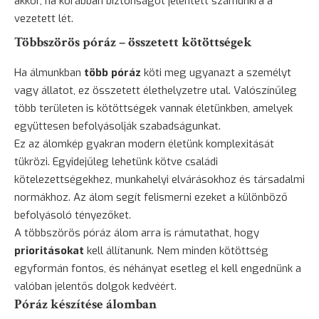
akkor, ha korábban biztonságot jelentett számunkra a
vezetett lét.
Többszörös póráz – összetett kötöttségek
Ha álmunkban
több póráz
köti meg ugyanazt a személyt
vagy állatot, ez összetett élethelyzetre utal. Valószínűleg
több területen is kötöttségek vannak életünkben, amelyek
együttesen befolyásolják szabadságunkat.
Ez az álomkép gyakran modern életünk komplexitását
tükrözi. Egyidejűleg lehetünk kötve családi
kötelezettségekhez, munkahelyi elvárásokhoz és társadalmi
normákhoz. Az álom segít felismerni ezeket a különböző
befolyásoló tényezőket.
A többszörös póráz álom arra is rámutathat, hogy
prioritásokat
kell állítanunk. Nem minden kötöttség
egyformán fontos, és néhányat esetleg el kell engednünk a
valóban jelentős dolgok kedvéért.
Póráz készítése álomban