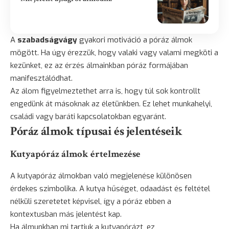
A
szabadságvágy
gyakori motiváció a póráz álmok
mögött. Ha úgy érezzük, hogy valaki vagy valami megköti a
kezünket, ez az érzés álmainkban póráz formájában
manifesztálódhat.
Az álom figyelmeztethet arra is, hogy túl sok kontrollt
engedünk át másoknak az életünkben. Ez lehet munkahelyi,
családi vagy baráti kapcsolatokban egyaránt.
Póráz álmok típusai és jelentéseik
Kutyapóráz álmok értelmezése
A kutyapóráz álmokban való megjelenése különösen
érdekes szimbolika. A kutya hűséget, odaadást és feltétel
nélküli szeretetet képvisel, így a póráz ebben a
kontextusban más jelentést kap.
Ha álmunkban mi tartjuk a kutyapórázt, ez