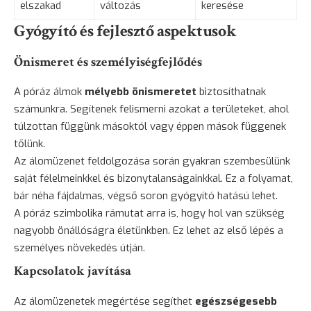
elszakad
változás
keresése
Gyógyító és fejlesztő aspektusok
Önismeret és személyiségfejlődés
A póráz álmok
mélyebb önismeretet
biztosíthatnak
számunkra. Segítenek felismerni azokat a területeket, ahol
túlzottan függünk másoktól vagy éppen mások függenek
tőlünk.
Az álomüzenet feldolgozása során gyakran szembesülünk
saját félelmeinkkel és bizonytalanságainkkal. Ez a folyamat,
bár néha fájdalmas, végső soron gyógyító hatású lehet.
A póráz szimbolika rámutat arra is, hogy hol van szükség
nagyobb önállóságra életünkben. Ez lehet az első lépés a
személyes növekedés útján.
Kapcsolatok javítása
Az álomüzenetek megértése segíthet
egészségesebb