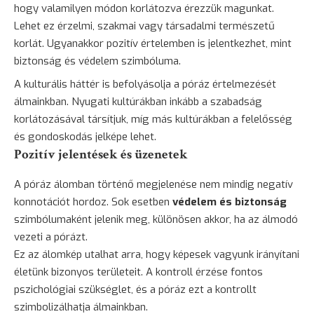
hogy valamilyen módon korlátozva érezzük magunkat.
Lehet ez érzelmi, szakmai vagy társadalmi természetű
korlát. Ugyanakkor pozitív értelemben is jelentkezhet, mint
biztonság és védelem szimbóluma.
A kulturális háttér is befolyásolja a póráz értelmezését
álmainkban. Nyugati kultúrákban inkább a szabadság
korlátozásával társítjuk, míg más kultúrákban a felelősség
és gondoskodás jelképe lehet.
Pozitív jelentések és üzenetek
A póráz álomban történő megjelenése nem mindig negatív
konnotációt hordoz. Sok esetben
védelem és biztonság
szimbólumaként jelenik meg, különösen akkor, ha az álmodó
vezeti a pórázt.
Ez az álomkép utalhat arra, hogy képesek vagyunk irányítani
életünk bizonyos területeit. A kontroll érzése fontos
pszichológiai szükséglet, és a póráz ezt a kontrollt
szimbolizálhatja álmainkban.