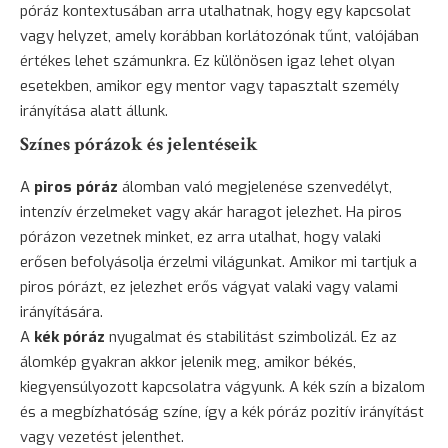
póráz kontextusában arra utalhatnak, hogy egy kapcsolat
vagy helyzet, amely korábban korlátozónak tűnt, valójában
értékes lehet számunkra. Ez különösen igaz lehet olyan
esetekben, amikor egy mentor vagy tapasztalt személy
irányítása alatt állunk.
Színes pórázok és jelentéseik
A
piros póráz
álomban való megjelenése szenvedélyt,
intenzív érzelmeket vagy akár haragot jelezhet. Ha piros
pórázon vezetnek minket, ez arra utalhat, hogy valaki
erősen befolyásolja érzelmi világunkat. Amikor mi tartjuk a
piros pórázt, ez jelezhet erős vágyat valaki vagy valami
irányítására.
A
kék póráz
nyugalmat és stabilitást szimbolizál. Ez az
álomkép gyakran akkor jelenik meg, amikor békés,
kiegyensúlyozott kapcsolatra vágyunk. A kék szín a bizalom
és a megbízhatóság színe, így a kék póráz pozitív irányítást
vagy vezetést jelenthet.