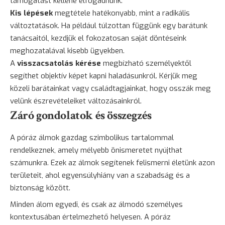
támogatást kellene elfogadnunk.
Kis lépések
megtétele hatékonyabb, mint a radikális
változtatások. Ha például túlzottan függünk egy barátunk
tanácsaitól, kezdjük el fokozatosan saját döntéseink
meghozatalával kisebb ügyekben.
A
visszacsatolás kérése
megbízható személyektől
segíthet objektív képet kapni haladásunkról. Kérjük meg
közeli barátainkat vagy családtagjainkat, hogy osszák meg
velünk észrevételeiket változásainkról.
Záró gondolatok és összegzés
A póráz álmok gazdag szimbolikus tartalommal
rendelkeznek, amely mélyebb önismeretet nyújthat
számunkra. Ezek az álmok segítenek felismerni életünk azon
területeit, ahol egyensúlyhiány van a szabadság és a
biztonság között.
Minden álom egyedi, és csak az álmodó személyes
kontextusában értelmezhető helyesen. A póráz