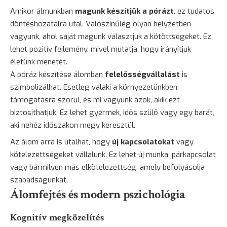
Amikor álmunkban
magunk készítjük a pórázt
, ez tudatos
döntéshozatalra utal. Valószínűleg olyan helyzetben
vagyunk, ahol saját magunk választjuk a kötöttségeket. Ez
lehet pozitív fejlemény, mivel mutatja, hogy irányítjuk
életünk menetét.
A póráz készítése álomban
felelősségvállalást
is
szimbolizálhat. Esetleg valaki a környezetünkben
támogatásra szorul, és mi vagyunk azok, akik ezt
biztosíthatjuk. Ez lehet gyermek, idős szülő vagy egy barát,
aki nehéz időszakon megy keresztül.
Az álom arra is utalhat, hogy
új kapcsolatokat
vagy
kötelezettségeket vállalunk. Ez lehet új munka, párkapcsolat
vagy bármilyen más elkötelezettség, amely befolyásolja
szabadságunkat.
Álomfejtés és modern pszichológia
Kognitív megközelítés