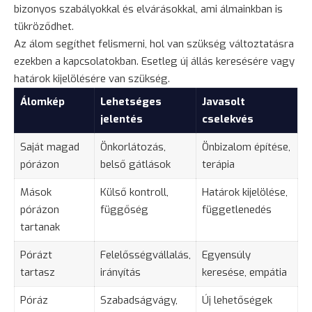
bizonyos szabályokkal és elvárásokkal, ami álmainkban is
tükröződhet.
Az álom segíthet felismerni, hol van szükség változtatásra
ezekben a kapcsolatokban. Esetleg új állás keresésére vagy
határok kijelölésére van szükség.
Álomkép
Lehetséges
Javasolt
jelentés
cselekvés
Saját magad
Önkorlátozás,
Önbizalom építése,
pórázon
belső gátlások
terápia
Mások
Külső kontroll,
Határok kijelölése,
pórázon
függőség
függetlenedés
tartanak
Pórázt
Felelősségvállalás,
Egyensúly
tartasz
irányítás
keresése, empátia
Póráz
Szabadságvágy,
Új lehetőségek