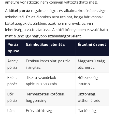
amelyre vonatkozik, nem könnyen változtatható meg.
A
kötél póráz
rugalmasságot és alkalmazkodóképességet
szimbolizál. Ez az álomkép arra utalhat, hogy bár vannak
kötöttségek életünkben, ezek nem merevek, és van
lehetőség a változtatásra. A kötél könnyebben elszakítható,
mint a lánc, így nagyobb szabadságot jelent.
Póráz
Szimbolikus jelentés
Érzelmi üzenet
típusa
Arany
Értékes kapcsolat, pozitív
Megbecsültség,
póráz
irányítás
elismerés
Ezüst
Tiszta szándékok,
Bölcsesség,
póráz
spirituális vezetés
intuíció
Bőr
Természetes kötődés,
Biztonság,
póráz
hagyomány
otthon érzés
Lánc
Erős kötöttség,
Tartósság,