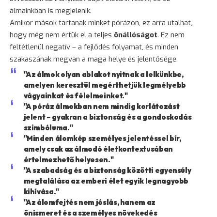
álmainkban is megjelenik.
Amikor mások tartanak minket pórázon, ez arra utalhat,
hogy még nem értük el a teljes
önállóságot
. Ez nem
feltétlenül negatív – a fejlődés folyamat, és minden
szakaszának megvan a maga helye és jelentősége.
"Az álmok olyan ablakot nyitnak a lelkünkbe,
amelyen keresztül megérthetjük legmélyebb
vágyainkat és félelmeinket."
"A póráz álmokban nem mindig korlátozást
jelent – gyakran a biztonság és a gondoskodás
szimbóluma."
"Minden álomkép személyes jelentéssel bír,
amely csak az álmodó életkontextusában
értelmezhető helyesen."
"A szabadság és a biztonság közötti egyensúly
megtalálása az emberi élet egyik legnagyobb
kihívása."
"Az álomfejtés nem jóslás, hanem az
önismeret és a személyes növekedés