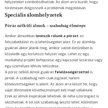
helyzeteket szimbolizálhatnak. Az álom arra buzdít, hogy
türelmesen dolgozzunk a problémák megoldásán.
Speciális álomhelyzetek
Póráz nélküli álmok – szabadság élménye
Amikor álmunkban
leveszik rólunk a pórázt
, ez
felszabadulást és új lehetőségeket jelez. Ez az álomkép
gyakran akkor jelenik meg, amikor valódi életünkben is
közeledik egy korlátozó helyzet vége. Lehet ez egy
munkahelyi projekt befejezése, egy kapcsolat lezárása vagy
egy személyes kihívás leküzdése.
A póráz nélküli álmok gyakran
felelősségérzettel
is
járnak. A szabadság nem csak jogokat, hanem
kötelezettségeket is jelent. Az álom arra készít fel, hogy
saját döntéseink következményeit kell majd vállalnunk.
Ezek az álmok inspirálóak lehetnek, de néha szorongást is
okozhatnak. A túl sok szabadság ijesztő lehet, különösen