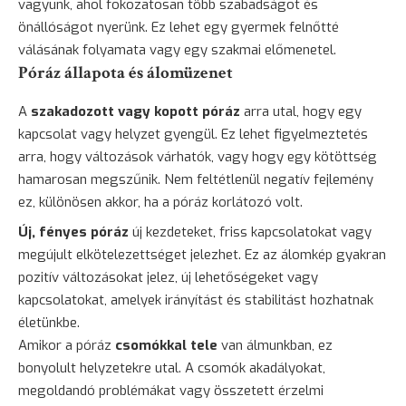
vagyunk, ahol fokozatosan több szabadságot és
önállóságot nyerünk. Ez lehet egy gyermek felnőtté
válásának folyamata vagy egy szakmai előmenetel.
Póráz állapota és álomüzenet
A
szakadozott vagy kopott póráz
arra utal, hogy egy
kapcsolat vagy helyzet gyengül. Ez lehet figyelmeztetés
arra, hogy változások várhatók, vagy hogy egy kötöttség
hamarosan megszűnik. Nem feltétlenül negatív fejlemény
ez, különösen akkor, ha a póráz korlátozó volt.
Új, fényes póráz
új kezdeteket, friss kapcsolatokat vagy
megújult elkötelezettséget jelezhet. Ez az álomkép gyakran
pozitív változásokat jelez, új lehetőségeket vagy
kapcsolatokat, amelyek irányítást és stabilitást hozhatnak
életünkbe.
Amikor a póráz
csomókkal tele
van álmunkban, ez
bonyolult helyzetekre utal. A csomók akadályokat,
megoldandó problémákat vagy összetett érzelmi