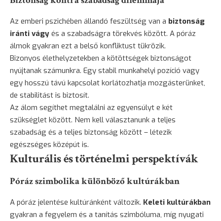
Biztonság kontra szabadság dilemmája
Az emberi pszichében állandó feszültség van a
biztonság
iránti vágy
és a szabadságra törekvés között. A póráz
álmok gyakran ezt a belső konfliktust tükrözik.
Bizonyos élethelyzetekben a kötöttségek biztonságot
nyújtanak számunkra. Egy stabil munkahelyi pozíció vagy
egy hosszú távú kapcsolat korlátozhatja mozgásterünket,
de stabilitást is biztosít.
Az álom segíthet megtalálni az egyensúlyt e két
szükséglet között. Nem kell választanunk a teljes
szabadság és a teljes biztonság között – létezik
egészséges középút is.
Kulturális és történelmi perspektívák
Póráz szimbolika különböző kultúrákban
A póráz jelentése kultúránként változik.
Keleti kultúrákban
gyakran a fegyelem és a tanítás szimbóluma, míg nyugati