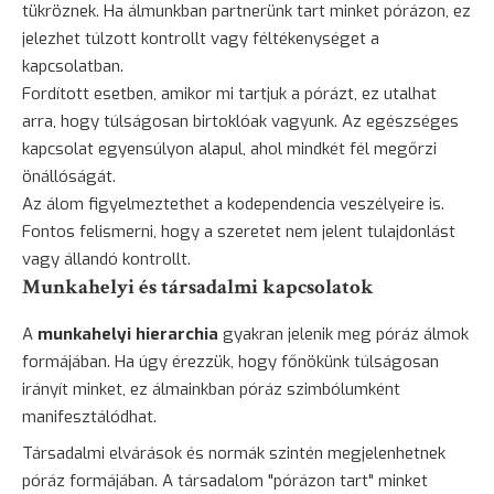
tükröznek. Ha álmunkban partnerünk tart minket pórázon, ez
jelezhet túlzott kontrollt vagy féltékenységet a
kapcsolatban.
Fordított esetben, amikor mi tartjuk a pórázt, ez utalhat
arra, hogy túlságosan birtoklóak vagyunk. Az egészséges
kapcsolat egyensúlyon alapul, ahol mindkét fél megőrzi
önállóságát.
Az álom figyelmeztethet a kodependencia veszélyeire is.
Fontos felismerni, hogy a szeretet nem jelent tulajdonlást
vagy állandó kontrollt.
Munkahelyi és társadalmi kapcsolatok
A
munkahelyi hierarchia
gyakran jelenik meg póráz álmok
formájában. Ha úgy érezzük, hogy főnökünk túlságosan
irányít minket, ez álmainkban póráz szimbólumként
manifesztálódhat.
Társadalmi elvárások és normák szintén megjelenhetnek
póráz formájában. A társadalom "pórázon tart" minket