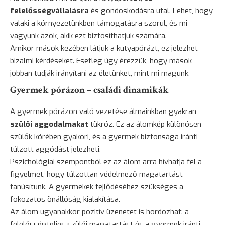
felelősségvállalásra
és gondoskodásra utal. Lehet, hogy
valaki a környezetünkben támogatásra szorul, és mi
vagyunk azok, akik ezt biztosíthatjuk számára.
Amikor mások kezében látjuk a kutyapórázt, ez jelezhet
bizalmi kérdéseket. Esetleg úgy érezzük, hogy mások
jobban tudják irányítani az életünket, mint mi magunk.
Gyermek pórázon – családi dinamikák
A gyermek pórázon való vezetése álmainkban gyakran
szülői aggodalmakat
tükröz. Ez az álomkép különösen
szülők körében gyakori, és a gyermek biztonsága iránti
túlzott aggódást jelezheti.
Pszichológiai szempontból ez az álom arra hívhatja fel a
figyelmet, hogy túlzottan védelmező magatartást
tanúsítunk. A gyermekek fejlődéséhez szükséges a
fokozatos önállóság kialakítása.
Az álom ugyanakkor pozitív üzenetet is hordozhat: a
felelősségteljes szülői magatartást és a gyermek iránti