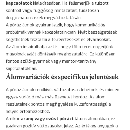
kapcsolatok
kialakításában. Ha felismerjük a túlzott
kontroll vagy függőség mintázatait, tudatosan
dolgozhatunk ezek megváltoztatásán.
A póráz álmok gyakran jelzik, hogy kommunikációs
problémák vannak kapcsolatainkban. Nyílt beszélgetések
segíthetnek tisztázni a félreértéseket és elvárásokat.
Az álom inspirálhatja azt is, hogy több teret engedjünk
másoknak saját döntéseik meghozatalára. Ez különösen
fontos szülő-gyermek vagy mentor-tanítvány
kapcsolatokban.
Álomvariációk és specifikus jelentések
A póráz álmok rendkívül változatosak lehetnek, és minden
egyes variáció más-más üzenetet hordoz. Az álom
részleteinek pontos megfigyelése kulcsfontosságú a
helyes értelmezéshez.
Amikor
arany vagy ezüst pórázt
látunk álmunkban, ez
gyakran pozitív változásokat jelez. Az értékes anyagok a