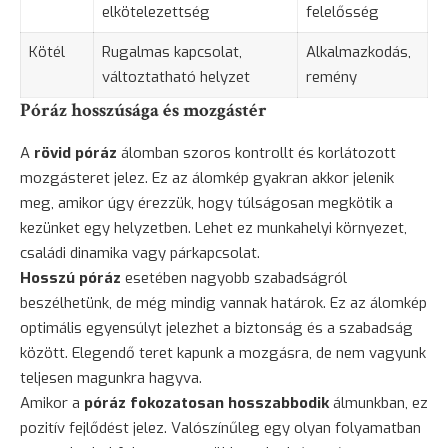
elkötelezettség
felelősség
Kötél
Rugalmas kapcsolat,
Alkalmazkodás,
változtatható helyzet
remény
Póráz hosszúsága és mozgástér
A
rövid póráz
álomban szoros kontrollt és korlátozott
mozgásteret jelez. Ez az álomkép gyakran akkor jelenik
meg, amikor úgy érezzük, hogy túlságosan megkötik a
kezünket egy helyzetben. Lehet ez munkahelyi környezet,
családi dinamika vagy párkapcsolat.
Hosszú póráz
esetében nagyobb szabadságról
beszélhetünk, de még mindig vannak határok. Ez az álomkép
optimális egyensúlyt jelezhet a biztonság és a szabadság
között. Elegendő teret kapunk a mozgásra, de nem vagyunk
teljesen magunkra hagyva.
Amikor a
póráz fokozatosan hosszabbodik
álmunkban, ez
pozitív fejlődést jelez. Valószínűleg egy olyan folyamatban