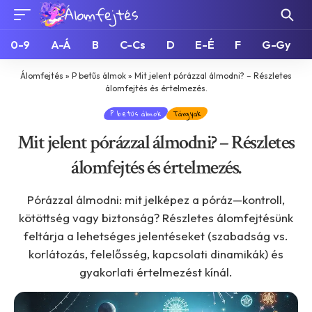
0-9
A-Á
B
C-Cs
D
E-É
F
G-Gy
Álomfejtés
»
P betűs álmok
»
Mit jelent pórázzal álmodni? – Részletes
álomfejtés és értelmezés.
P betűs álmok
Tárgyak
Mit jelent pórázzal álmodni? – Részletes
álomfejtés és értelmezés.
Pórázzal álmodni: mit jelképez a póráz—kontroll,
kötöttség vagy biztonság? Részletes álomfejtésünk
feltárja a lehetséges jelentéseket (szabadság vs.
korlátozás, felelősség, kapcsolati dinamikák) és
gyakorlati értelmezést kínál.