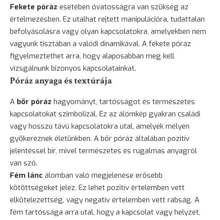
Fekete póráz
esetében óvatosságra van szükség az
értelmezésben. Ez utalhat rejtett manipulációra, tudattalan
befolyásolásra vagy olyan kapcsolatokra, amelyekben nem
vagyunk tisztában a valódi dinamikával. A fekete póráz
figyelmeztethet arra, hogy alaposabban meg kell
vizsgálnunk bizonyos kapcsolatainkat.
Póráz anyaga és textúrája
A
bőr póráz
hagyományt, tartósságot és természetes
kapcsolatokat szimbolizál. Ez az álomkép gyakran családi
vagy hosszú távú kapcsolatokra utal, amelyek mélyen
gyökereznek életünkben. A bőr póráz általában pozitív
jelentéssel bír, mivel természetes és rugalmas anyagról
van szó.
Fém lánc
álomban való megjelenése erősebb
kötöttségeket jelez. Ez lehet pozitív értelemben vett
elkötelezettség, vagy negatív értelemben vett rabság. A
fém tartóssága arra utal, hogy a kapcsolat vagy helyzet,