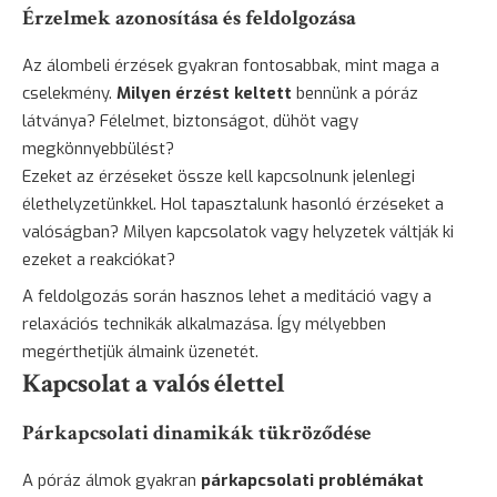
Érzelmek azonosítása és feldolgozása
Az álombeli érzések gyakran fontosabbak, mint maga a
cselekmény.
Milyen érzést keltett
bennünk a póráz
látványa? Félelmet, biztonságot, dühöt vagy
megkönnyebbülést?
Ezeket az érzéseket össze kell kapcsolnunk jelenlegi
élethelyzetünkkel. Hol tapasztalunk hasonló érzéseket a
valóságban? Milyen kapcsolatok vagy helyzetek váltják ki
ezeket a reakciókat?
A feldolgozás során hasznos lehet a meditáció vagy a
relaxációs technikák alkalmazása. Így mélyebben
megérthetjük álmaink üzenetét.
Kapcsolat a valós élettel
Párkapcsolati dinamikák tükröződése
A póráz álmok gyakran
párkapcsolati problémákat