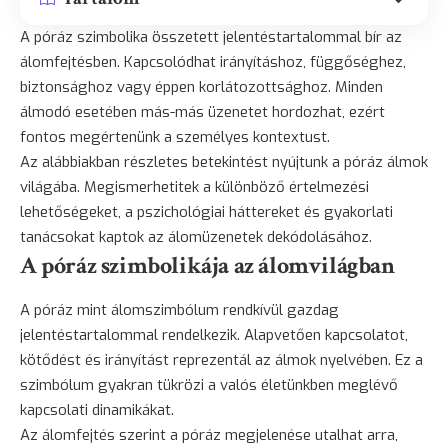
A póráz szimbolika összetett jelentéstartalommal bír az
álomfejtésben. Kapcsolódhat irányításhoz, függőséghez,
biztonsághoz vagy éppen korlátozottsághoz. Minden
álmodó esetében más-más üzenetet hordozhat, ezért
fontos megértenünk a személyes kontextust.
Az alábbiakban részletes betekintést nyújtunk a póráz álmok
világába. Megismerhetitek a különböző értelmezési
lehetőségeket, a pszichológiai háttereket és gyakorlati
tanácsokat kaptok az álomüzenetek dekódolásához.
A póráz szimbolikája az álomvilágban
A póráz mint álomszimbólum rendkívül gazdag
jelentéstartalommal rendelkezik. Alapvetően kapcsolatot,
kötődést és irányítást reprezentál az álmok nyelvében. Ez a
szimbólum gyakran tükrözi a valós életünkben meglévő
kapcsolati dinamikákat.
Az álomfejtés szerint a póráz megjelenése utalhat arra,