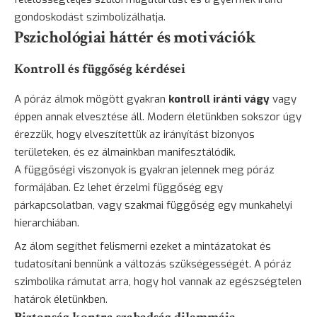
gondoskodást szimbolizálhatja.
Pszichológiai háttér és motivációk
Kontroll és függőség kérdései
A póráz álmok mögött gyakran
kontroll iránti vágy
vagy
éppen annak elvesztése áll. Modern életünkben sokszor úgy
érezzük, hogy elveszítettük az irányítást bizonyos
területeken, és ez álmainkban manifesztálódik.
A függőségi viszonyok is gyakran jelennek meg póráz
formájában. Ez lehet érzelmi függőség egy
párkapcsolatban, vagy szakmai függőség egy munkahelyi
hierarchiában.
Az álom segíthet felismerni ezeket a mintázatokat és
tudatosítani bennünk a változás szükségességét. A póráz
szimbolika rámutat arra, hogy hol vannak az egészségtelen
határok életünkben.