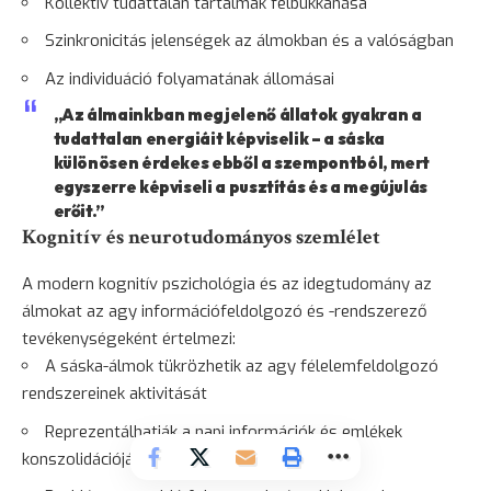
Kollektív tudattalan tartalmak felbukkanása
Szinkronicitás jelenségek az álmokban és a valóságban
Az individuáció folyamatának állomásai
„Az álmainkban megjelenő állatok gyakran a
tudattalan energiáit képviselik – a sáska
különösen érdekes ebből a szempontból, mert
egyszerre képviseli a pusztítás és a megújulás
erőit.”
Kognitív és neurotudományos szemlélet
A modern kognitív pszichológia és az idegtudomány az
álmokat az agy információfeldolgozó és -rendszerező
tevékenységeként értelmezi:
A sáska-álmok tükrözhetik az agy félelemfeldolgozó
rendszereinek aktivitását
Reprezentálhatják a napi információk és emlékek
konszolidációját