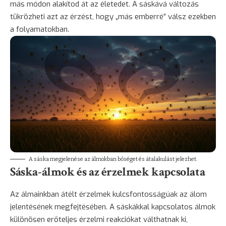
más módon alakítod át az életedet. A sáskává változás
tükrözheti azt az érzést, hogy „más emberré” válsz ezekben
a folyamatokban.
A sáska megjelenése az álmokban bőséget és átalakulást jelezhet.
Sáska-álmok és az érzelmek kapcsolata
Az álmainkban átélt érzelmek kulcsfontosságúak az álom
jelentésének megfejtésében. A sáskákkal kapcsolatos álmok
különösen erőteljes érzelmi reakciókat válthatnak ki,