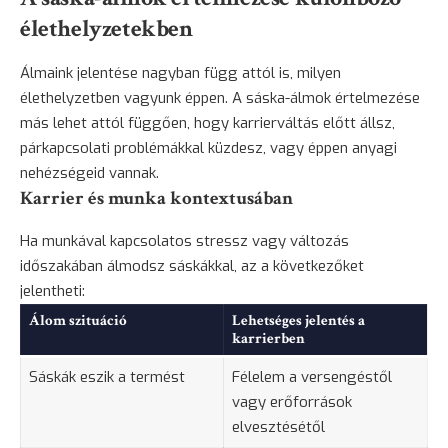
élethelyzetekben
Álmaink jelentése nagyban függ attól is, milyen
élethelyzetben vagyunk éppen. A sáska-álmok értelmezése
más lehet attól függően, hogy karrierváltás előtt állsz,
párkapcsolati problémákkal küzdesz, vagy éppen anyagi
nehézségeid vannak.
Karrier és munka kontextusában
Ha munkával kapcsolatos stressz vagy változás
időszakában álmodsz sáskákkal, az a következőket
jelentheti:
Álom szituáció
Lehetséges jelentés a
karrierben
Sáskák eszik a termést
Félelem a versengéstől
vagy erőforrások
elvesztésétől