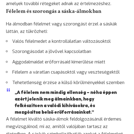
amelyek további rétegeket adnak az értelmezéshez.
Félelem és szorongás a sáska-álmokban
Ha álmodban félelmet vagy szorongást érzel a sáskák
láttán, az tükrözheti:
Valós félelmedet a kontrollálatlan változásoktól
Szorongásodat a jövővel kapcsolatban
Aggodalmaidat erőforrásaid kimerülése miatt
Félelem
a váratlan csapásoktól vagy veszteségektől
Tehetetlenség érzése a külső körülményekkel szemben
„A félelem nem mindig ellenség – néha éppen
azért jelenik meg álmainkban, hogy
felkészítsen a valódi kihívásokra, és
mozgósítsa belső erőforrásainkat.”
A félelmet kiváltó sáska-álmok feldolgozásánál érdemes
megvizsgálnod, mi az, amitől valójában tartasz az