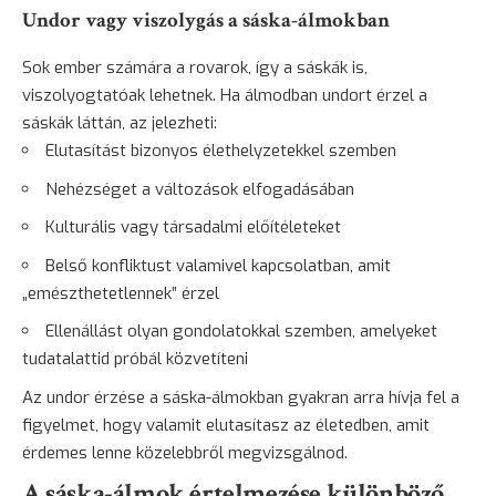
Undor vagy viszolygás a sáska-álmokban
Sok ember számára a rovarok, így a sáskák is,
viszolyogtatóak lehetnek. Ha álmodban undort érzel a
sáskák láttán, az jelezheti:
Elutasítást bizonyos élethelyzetekkel szemben
Nehézséget a változások elfogadásában
Kulturális vagy társadalmi előítéleteket
Belső konfliktust valamivel kapcsolatban, amit
„emészthetetlennek” érzel
Ellenállást olyan gondolatokkal szemben, amelyeket
tudatalattid próbál közvetíteni
Az
undor
érzése a sáska-álmokban gyakran arra hívja fel a
figyelmet, hogy valamit elutasítasz az életedben, amit
érdemes lenne közelebbről megvizsgálnod.
A sáska-álmok értelmezése különböző