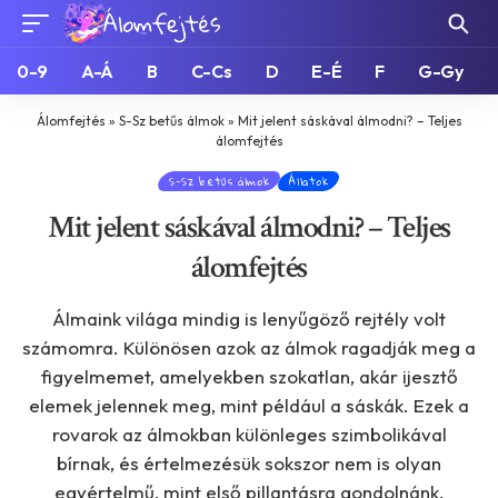
0-9
A-Á
B
C-Cs
D
E-É
F
G-Gy
Álomfejtés
»
S-Sz betűs álmok
»
Mit jelent sáskával álmodni? – Teljes
álomfejtés
S-Sz betűs álmok
Állatok
Mit jelent sáskával álmodni? – Teljes
álomfejtés
Álmaink világa mindig is lenyűgöző rejtély volt
számomra. Különösen azok az álmok ragadják meg a
figyelmemet, amelyekben szokatlan, akár ijesztő
elemek jelennek meg, mint például a sáskák. Ezek a
rovarok az álmokban különleges szimbolikával
bírnak, és értelmezésük sokszor nem is olyan
egyértelmű, mint első pillantásra gondolnánk.