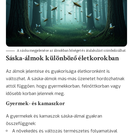
A sáska megjelenése az álmokban bőséget és átalakulást szimbolizálhat.
Sáska-álmok különböző életkorokban
Az álmok jelentése és gyakorisága életkoronként is
változhat. A sáska-álmok más-más üzenetet hordozhatnak
attól függően, hogy gyermekkorban, felnőttkorban vagy
idősebb korban jelennek meg.
Gyermek- és kamaszkor
A gyermekek és kamaszok sáska-álmai gyakran
összefüggnek:
A növekedés és változás természetes folyamatával