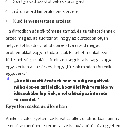
Közelgő változástól való szorongást
Erőforrásaid kimerülésének érzetét
Külső fenyegetettség érzését
Ha álmodban sáskák tömege támad, és te tehetetlennek
érzed magad, az tükrözheti, hogy az életedben olyan
helyzettel küzdesz, ahol elárasztva érzed magad
problémákkal vagy feladatokkal. Ez lehet munkahelyi
túlterheltség, családi kötelezettségek sokasága, vagy
egyszerűen az az érzés, hogy „túl sok minden történik
egyszerre”.
„Az elárasztó érzések nem mindig negatívak –
néha éppen azt jelzik, hogy életünk termékeny
időszakába léptünk, ahol a bőség szinte már
túlcsordul.”
Egyetlen sáska az álomban
Amikor csak egyetlen sáskával találkozol álmodban, annak
jelentése merőben eltérhet a sáskainvázióétól. Az egyetlen