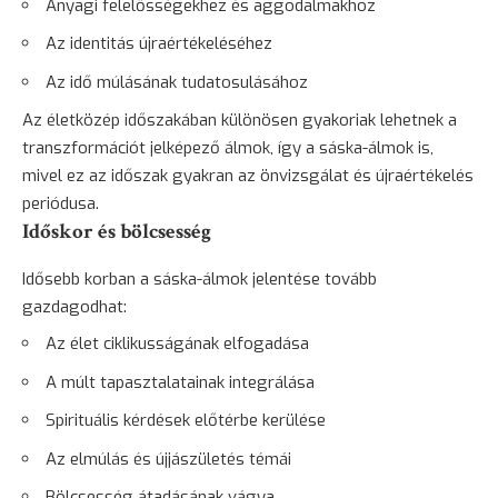
Anyagi felelősségekhez és aggodalmakhoz
Az identitás újraértékeléséhez
Az idő múlásának tudatosulásához
Az életközép időszakában különösen gyakoriak lehetnek a
transzformációt jelképező álmok, így a sáska-álmok is,
mivel ez az időszak gyakran az önvizsgálat és újraértékelés
periódusa.
Időskor és bölcsesség
Idősebb korban a sáska-álmok jelentése tovább
gazdagodhat:
Az élet ciklikusságának elfogadása
A múlt tapasztalatainak integrálása
Spirituális kérdések előtérbe kerülése
Az elmúlás és újjászületés témái
Bölcsesség
átadásának vágya