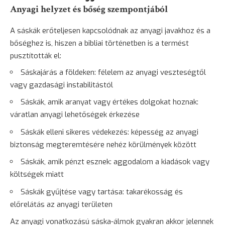
Anyagi helyzet és bőség szempontjából
A sáskák erőteljesen kapcsolódnak az anyagi javakhoz és a
bőséghez is, hiszen a bibliai történetben is a termést
pusztították el:
Sáskajárás a földeken: félelem az anyagi veszteségtől
vagy gazdasági instabilitástól
Sáskák, amik aranyat vagy értékes dolgokat hoznak:
váratlan anyagi lehetőségek érkezése
Sáskák elleni sikeres védekezés: képesség az anyagi
biztonság
megteremtésére nehéz körülmények között
Sáskák, amik pénzt esznek: aggodalom a kiadások vagy
költségek miatt
Sáskák gyűjtése vagy tartása: takarékosság és
előrelátás az anyagi területen
Az anyagi vonatkozású sáska-álmok gyakran akkor jelennek