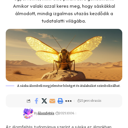
Amikor valaki azzal keres meg, hogy sáskákkal
álmodott, mindig izgalmas utazás kezdődik a
tudatalatti világába.
A sáska álombeli megjelenése bőséget és átalakulást szimbolizálhat.
21 perc olvasás
By
Álomfejtés
2025.10.06.
Az álomfejtés tudománya szerint a sáska az álmokban