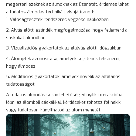
megérteni ezeknek az álmoknak az üzenetét, érdemes lehet
a tudatos álmodás technikáit elsajátítanod:
Valóságtesztek rendszeres végzése napközben
Alvás előtti szándék megfogalmazása, hogy felismerd a
sáskákat álmodban
Vizualizációs gyakorlatok az elalvás előtti időszakban
Álomjelek azonosítása, amelyek segítenek felismerni,
hogy álmodsz
Meditációs gyakorlatok, amelyek növelik az általános
tudatosságot
A tudatos álmodás során lehetőséged nyílik interakcióba
lépni az álombeli sáskákkal, kérdéseket tehetsz fel nekik,
vagy tudatosan irányíthatod az álom menetét.