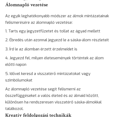
Álomnapló vezetése
Az egyik leghatékonyabb módszer az álmok mintázatainak
felismerésére az
álomnapló vezetése
:
Tarts egy jegyzetfüzetet és tollat az ágyad mellett
Ébredés után azonnal jegyezd le a sáska-álom részleteit
Írd le az álomban érzett érzelmeidet is
Jegyezd fel, milyen életesemények történtek az álom
előtti napon
Idővel keresd a visszatérő mintázatokat vagy
szimbólumokat
Az álomnapló vezetése segít felismerni az
összefüggéseket a valós életed és az álmaid között,
különösen ha rendszeresen visszatérő sáska-álmokkal
találkozol.
Kreatív feldolgozási technikák