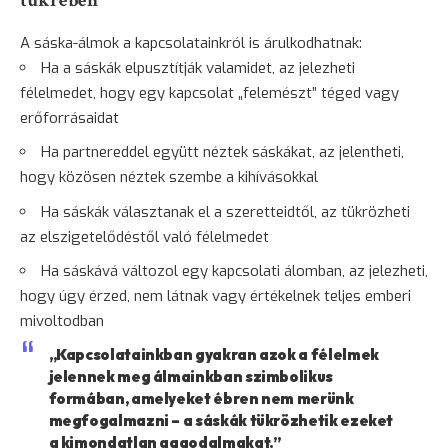
tükrében
A sáska-álmok a kapcsolatainkról is árulkodhatnak:
Ha a sáskák elpusztítják valamidet, az jelezheti
félelmedet, hogy egy kapcsolat „felemészt” téged vagy
erőforrásaidat
Ha partnereddel együtt néztek sáskákat, az jelentheti,
hogy közösen néztek szembe a kihívásokkal
Ha sáskák választanak el a szeretteidtől, az tükrözheti
az elszigetelődéstől való félelmedet
Ha sáskává változol egy kapcsolati álomban, az jelezheti,
hogy úgy érzed, nem látnak vagy értékelnek teljes emberi
mivoltodban
„Kapcsolatainkban gyakran azok a félelmek
jelennek meg álmainkban szimbolikus
formában, amelyeket ébren nem merünk
megfogalmazni – a sáskák tükrözhetik ezeket
a kimondatlan aggodalmakat.”