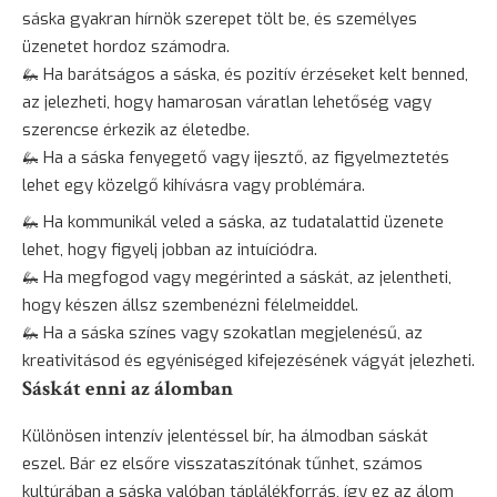
sáska gyakran hírnök szerepet tölt be, és személyes
üzenetet hordoz számodra.
🦗 Ha barátságos a sáska, és pozitív érzéseket kelt benned,
az jelezheti, hogy hamarosan váratlan lehetőség vagy
szerencse érkezik az életedbe.
🦗 Ha a sáska fenyegető vagy
ijesztő
, az figyelmeztetés
lehet egy közelgő kihívásra vagy problémára.
🦗 Ha kommunikál veled a sáska, az tudatalattid üzenete
lehet, hogy figyelj jobban az intuíciódra.
🦗 Ha megfogod vagy megérinted a sáskát, az jelentheti,
hogy készen állsz szembenézni félelmeiddel.
🦗 Ha a sáska színes vagy szokatlan megjelenésű, az
kreativitásod és egyéniséged kifejezésének vágyát jelezheti.
Sáskát enni az álomban
Különösen intenzív jelentéssel bír, ha álmodban sáskát
eszel. Bár ez elsőre visszataszítónak tűnhet, számos
kultúrában a sáska valóban táplálékforrás, így ez az álom