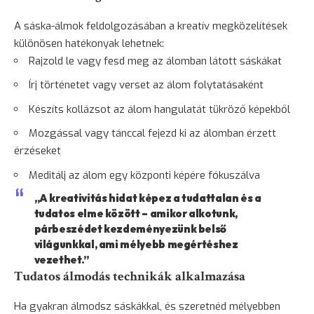
A sáska-álmok feldolgozásában a kreatív megközelítések
különösen hatékonyak lehetnek:
Rajzold le vagy fesd meg az álomban látott sáskákat
Írj történetet vagy verset az álom folytatásaként
Készíts kollázsot az álom hangulatát tükröző képekből
Mozgással vagy tánccal fejezd ki az álomban érzett
érzéseket
Meditálj az álom egy központi képére fókuszálva
„A kreativitás hidat képez a tudattalan és a
tudatos elme között – amikor alkotunk,
párbeszédet kezdeményezünk belső
világunkkal, ami mélyebb megértéshez
vezethet.”
Tudatos álmodás technikák alkalmazása
Ha gyakran álmodsz sáskákkal, és szeretnéd mélyebben