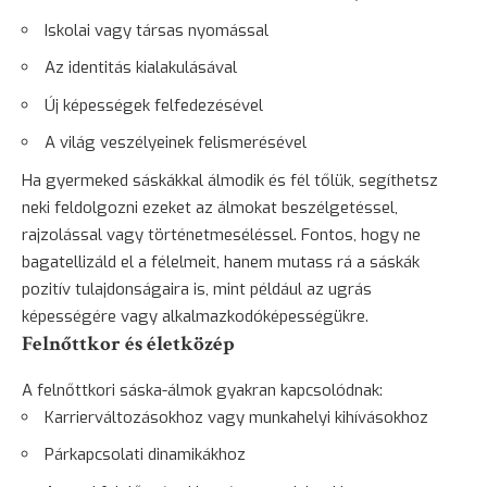
Iskolai vagy társas nyomással
Az identitás kialakulásával
Új képességek felfedezésével
A világ veszélyeinek felismerésével
Ha gyermeked sáskákkal álmodik és fél tőlük, segíthetsz
neki feldolgozni ezeket az álmokat beszélgetéssel,
rajzolással vagy történetmeséléssel. Fontos, hogy ne
bagatellizáld el a félelmeit, hanem mutass rá a sáskák
pozitív tulajdonságaira is, mint például az ugrás
képességére vagy alkalmazkodóképességükre.
Felnőttkor és életközép
A felnőttkori sáska-álmok gyakran kapcsolódnak:
Karrierváltozásokhoz vagy munkahelyi kihívásokhoz
Párkapcsolati dinamikákhoz