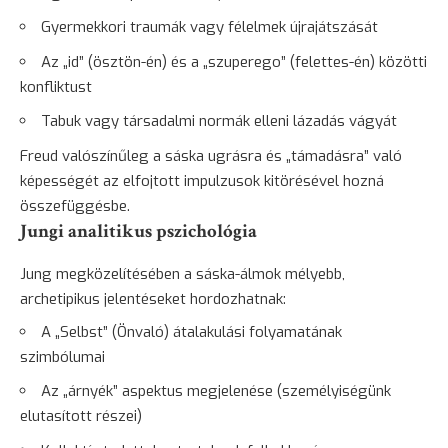
Gyermekkori traumák vagy félelmek újrajátszását
Az „id” (ösztön-én) és a „szuperego” (felettes-én) közötti
konfliktust
Tabuk vagy társadalmi normák elleni
lázadás
vágyát
Freud valószínűleg a sáska ugrásra és „támadásra” való
képességét az elfojtott impulzusok kitörésével hozná
összefüggésbe.
Jungi analitikus pszichológia
Jung megközelítésében a sáska-álmok mélyebb,
archetipikus jelentéseket hordozhatnak:
A „Selbst” (Önvaló) átalakulási folyamatának
szimbólumai
Az „árnyék” aspektus megjelenése (személyiségünk
elutasított részei)