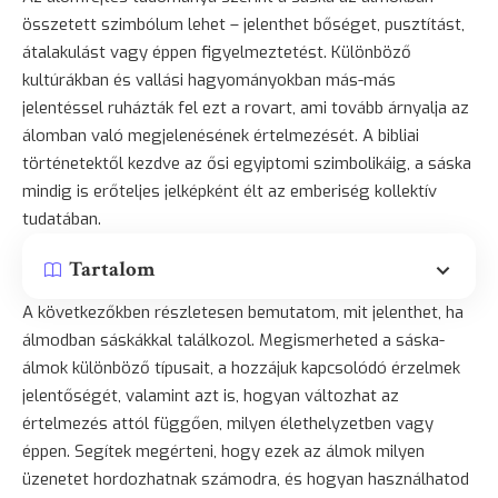
összetett szimbólum lehet – jelenthet bőséget, pusztítást,
átalakulást vagy éppen figyelmeztetést. Különböző
kultúrákban és vallási hagyományokban más-más
jelentéssel ruházták fel ezt a rovart, ami tovább árnyalja az
álomban való megjelenésének értelmezését. A bibliai
történetektől kezdve az ősi egyiptomi szimbolikáig, a sáska
mindig is erőteljes jelképként élt az emberiség kollektív
tudatában.
Tartalom
A következőkben részletesen bemutatom, mit jelenthet, ha
álmodban sáskákkal találkozol. Megismerheted a sáska-
álmok különböző típusait, a hozzájuk kapcsolódó érzelmek
jelentőségét, valamint azt is, hogyan változhat az
értelmezés attól függően, milyen élethelyzetben vagy
éppen. Segítek megérteni, hogy ezek az álmok milyen
üzenetet hordozhatnak számodra, és hogyan használhatod