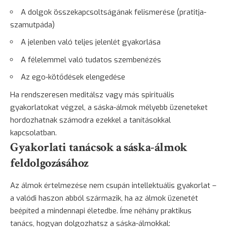
A dolgok összekapcsoltságának felismerése (pratitja-
szamutpáda)
A jelenben való teljes jelenlét gyakorlása
A félelemmel való tudatos szembenézés
Az ego-kötődések elengedése
Ha rendszeresen meditálsz vagy más spirituális
gyakorlatokat végzel, a sáska-álmok mélyebb üzeneteket
hordozhatnak számodra ezekkel a tanításokkal
kapcsolatban.
Gyakorlati tanácsok a sáska-álmok
feldolgozásához
Az álmok értelmezése nem csupán intellektuális gyakorlat –
a valódi haszon abból származik, ha az álmok üzenetét
beépíted a mindennapi életedbe. Íme néhány praktikus
tanács, hogyan dolgozhatsz a sáska-álmokkal: