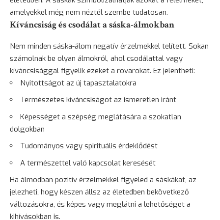
életedben. A sáskák szimbolizálhatják azokat a félelmeket,
amelyekkel még nem néztél szembe tudatosan.
Kíváncsiság és csodálat a sáska-álmokban
Nem minden sáska-álom negatív érzelmekkel telített. Sokan
számolnak be olyan álmokról, ahol csodálattal vagy
kíváncsisággal figyelik ezeket a rovarokat. Ez jelentheti:
Nyitottságot az új tapasztalatokra
Természetes kíváncsiságot az ismeretlen iránt
Képességet a szépség meglátására a szokatlan
dolgokban
Tudományos vagy spirituális érdeklődést
A természettel való kapcsolat keresését
Ha álmodban pozitív érzelmekkel figyeled a sáskákat, az
jelezheti, hogy készen állsz az életedben bekövetkező
változásokra, és képes vagy meglátni a lehetőséget a
kihívásokban is.