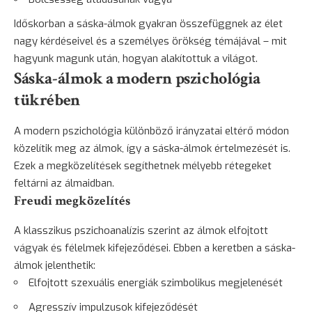
Időskorban a sáska-álmok gyakran összefüggnek az élet
nagy kérdéseivel és a személyes örökség témájával – mit
hagyunk magunk után, hogyan alakítottuk a világot.
Sáska-álmok a modern pszichológia
tükrében
A modern pszichológia különböző irányzatai eltérő módon
közelítik meg az álmok, így a sáska-álmok értelmezését is.
Ezek a megközelítések segíthetnek mélyebb rétegeket
feltárni az álmaidban.
Freudi megközelítés
A klasszikus pszichoanalízis szerint az álmok elfojtott
vágyak és félelmek kifejeződései. Ebben a keretben a sáska-
álmok jelenthetik:
Elfojtott szexuális energiák szimbolikus megjelenését
Agresszív impulzusok kifejeződését