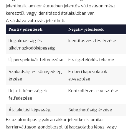
jelentkezik, amikor életedben jelentős változáson mész
keresztül, vagy identitásod átalakulóban van.
A sáskává változás jelentheti:
Pozitív jelentések
Negatív jelentések
Rugalmasság és
Identitásvesztés érzése
alkalmazkodóképesség
Új perspektívák felfedezése
Elszigetelődés félelme
Szabadság és könnyedség
Emberi kapcsolatok
érzése
elvesztése
Rejtett képességek
Kontrollérzet elvesztése
felfedezése
Átalakulási képesség
Sebezhetőség érzése
Ez az álomtípus gyakran akkor jelentkezik, amikor
karrierváltáson gondolkozol, új kapcsolatba lépsz, vagy