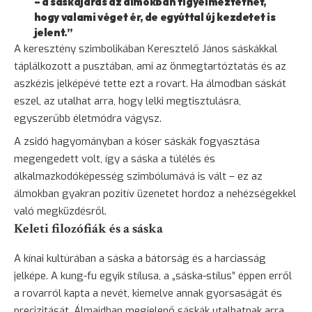
– a sáskajárás az álmokban figyelmeztethet,
hogy valami véget ér, de egyúttal új kezdetet is
jelent.”
A keresztény szimbolikában Keresztelő János sáskákkal
táplálkozott a pusztában, ami az önmegtartóztatás és az
aszkézis jelképévé tette ezt a rovart. Ha álmodban sáskát
eszel, az utalhat arra, hogy lelki megtisztulásra,
egyszerűbb életmódra vágysz.
A zsidó hagyományban a kóser sáskák fogyasztása
megengedett volt, így a sáska a túlélés és
alkalmazkodóképesség szimbólumává is vált – ez az
álmokban gyakran pozitív üzenetet hordoz a nehézségekkel
való megküzdésről.
Keleti filozófiák és a sáska
A kínai kultúrában a sáska a
bátorság
és a harciasság
jelképe. A kung-fu egyik stílusa, a „sáska-stílus” éppen erről
a rovarról kapta a nevét, kiemelve annak gyorsaságát és
precizitását. Álmaidban megjelenő sáskák utalhatnak arra,