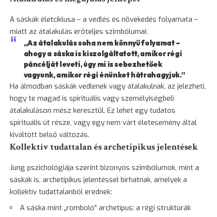
A sáskák életciklusa – a vedlés és
növekedés
folyamata –
miatt az átalakulás erőteljes szimbólumai:
„Az átalakulás soha nem könnyű folyamat –
ahogy a sáska is kiszolgáltatott, amikor régi
páncélját leveti, úgy mi is sebezhetőek
vagyunk, amikor régi énünket hátrahagyjuk.”
Ha álmodban sáskák vedlenek vagy átalakulnak, az jelezheti,
hogy te magad is spirituális vagy személyiségbeli
átalakuláson mész keresztül. Ez lehet egy tudatos
spirituális út része, vagy egy nem várt életesemény által
kiváltott belső változás.
Kollektív tudattalan és archetipikus jelentések
Jung pszichológiája szerint bizonyos szimbólumok, mint a
sáskák is, archetipikus jelentéssel bírhatnak, amelyek a
kollektív tudattalanból erednek:
A sáska mint „romboló” archetípus: a régi struktúrák