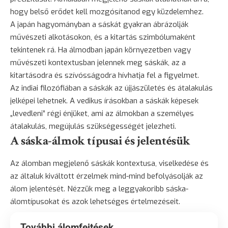
hogy belső erődet kell mozgósítanod egy küzdelemhez.
A japán hagyományban a sáskát gyakran ábrázolják
művészeti alkotásokon, és a kitartás szimbólumaként
tekintenek rá. Ha álmodban japán környezetben vagy
művészeti kontextusban jelennek meg sáskák, az a
kitartásodra és szívósságodra hívhatja fel a figyelmet.
Az indiai filozófiában a sáskák az újjászületés és átalakulás
jelképei lehetnek. A vedikus írásokban a sáskák képesek
„levedleni” régi énjüket, ami az álmokban a személyes
átalakulás, megújulás szükségességét jelezheti.
A sáska-álmok típusai és jelentésük
Az álomban megjelenő sáskák kontextusa, viselkedése és
az általuk kiváltott érzelmek mind-mind befolyásolják az
álom jelentését. Nézzük meg a leggyakoribb sáska-
álomtípusokat és azok lehetséges értelmezéseit.
További álomfejtések