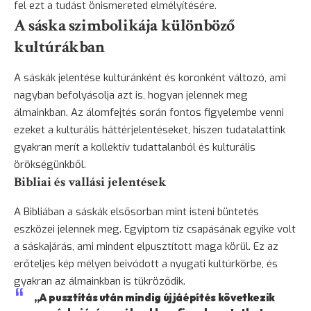
fel ezt a tudást önismereted elmélyítésére.
A sáska szimbolikája különböző
kultúrákban
A sáskák jelentése kultúránként és koronként változó, ami
nagyban befolyásolja azt is, hogyan jelennek meg
álmainkban. Az álomfejtés során fontos figyelembe venni
ezeket a kulturális háttérjelentéseket, hiszen tudatalattink
gyakran merít a kollektív tudattalanból és kulturális
örökségünkből.
Bibliai és vallási jelentések
A Bibliában a sáskák elsősorban mint isteni
büntetés
eszközei jelennek meg. Egyiptom tíz csapásának egyike volt
a sáskajárás, ami mindent elpusztított maga körül. Ez az
erőteljes kép mélyen beivódott a nyugati kultúrkörbe, és
gyakran az álmainkban is tükröződik.
„A pusztítás után mindig újjáépítés következik