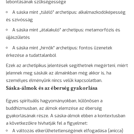
lebontásának szükségessége
A sáska mint „túlélő” archetípus: alkalmazkodóképesség
és szívósság
A sáska mint „átalakuló” archetípus: metamorfózis és
újjászületés
A sáska mint „hírnök” archetípus: fontos üzenetek
érkezése a tudattalanból
Ezek az archetipikus jelentések segíthetnek megérteni, miért
jelennek meg sáskák az álmainkban még akkor is, ha
személyes élményünk nincs velük kapcsolatban.
Sáska-álmok és az éberség gyakorlása
Egyes spirituális hagyományokban, különösen a
buddhizmusban, az álmok elemzése az éberség
gyakorlásának része. A sáska-álmok ebben a kontextusban
a következőkre hívhatják fel a figyelmet:
A változás elkerülhetetlenségének elfogadása (anicca)