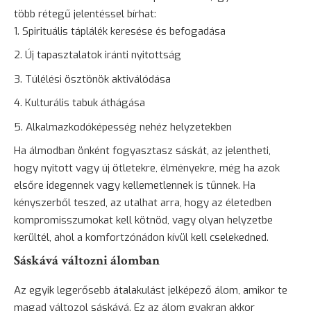
több rétegű jelentéssel bírhat:
Spirituális táplálék keresése és befogadása
Új tapasztalatok iránti nyitottság
Túlélési ösztönök aktiválódása
Kulturális tabuk áthágása
Alkalmazkodóképesség nehéz helyzetekben
Ha álmodban önként fogyasztasz sáskát, az jelentheti,
hogy nyitott vagy új ötletekre, élményekre, még ha azok
elsőre idegennek vagy kellemetlennek is tűnnek. Ha
kényszerből teszed, az utalhat arra, hogy az életedben
kompromisszumokat kell kötnöd, vagy olyan helyzetbe
kerültél, ahol a komfortzónádon kívül kell cselekedned.
Sáskává változni álomban
Az egyik legerősebb átalakulást jelképező álom, amikor te
magad változol sáskává. Ez az álom gyakran akkor