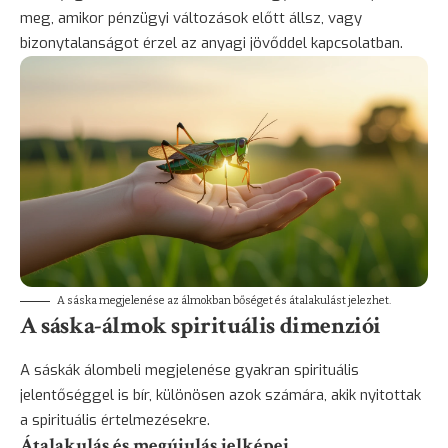
meg, amikor pénzügyi változások előtt állsz, vagy
bizonytalanságot érzel az anyagi jövőddel kapcsolatban.
A sáska megjelenése az álmokban bőséget és átalakulást jelezhet.
A sáska-álmok spirituális dimenziói
A sáskák álombeli megjelenése gyakran spirituális
jelentőséggel is bír, különösen azok számára, akik nyitottak
a spirituális értelmezésekre.
Átalakulás és megújulás jelképei