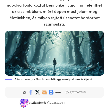
napokig foglalkoztat bennünket, vajon mit jelenthet
ez a szimbólum, miért éppen most jelent meg
életünkben, és milyen rejtett üzenetet hordozhat
számunkra.
A törött üveg az álmokban a lelki egyensúly felbomlását jelzi.
24 perc olvasás
By
Álomfejtés
2025.10.26.