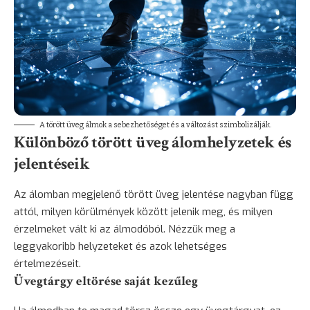
A törött üveg álmok a sebezhetőséget és a változást szimbolizálják.
Különböző törött üveg álomhelyzetek és
jelentéseik
Az álomban megjelenő törött üveg jelentése nagyban függ
attól, milyen körülmények között jelenik meg, és milyen
érzelmeket vált ki az álmodóból. Nézzük meg a
leggyakoribb helyzeteket és azok lehetséges
értelmezéseit.
Üvegtárgy eltörése saját kezűleg