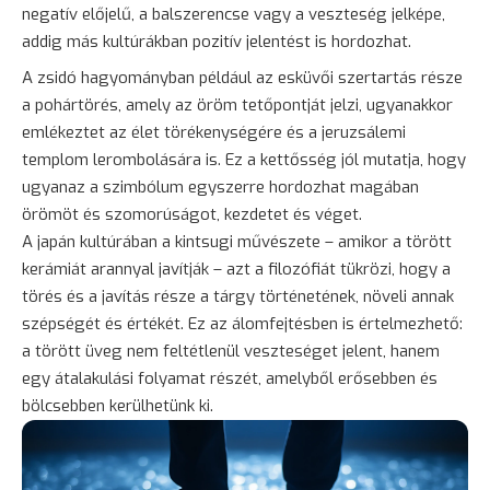
negatív előjelű, a balszerencse vagy a veszteség jelképe,
addig más kultúrákban pozitív jelentést is hordozhat.
A zsidó hagyományban például az esküvői szertartás része
a pohártörés, amely az öröm tetőpontját jelzi, ugyanakkor
emlékeztet az élet törékenységére és a jeruzsálemi
templom lerombolására is. Ez a kettősség jól mutatja, hogy
ugyanaz a szimbólum egyszerre hordozhat magában
örömöt és szomorúságot, kezdetet és véget.
A japán kultúrában a kintsugi művészete – amikor a törött
kerámiát arannyal javítják – azt a filozófiát tükrözi, hogy a
törés és a javítás része a tárgy történetének, növeli annak
szépségét és értékét. Ez az álomfejtésben is értelmezhető:
a törött üveg nem feltétlenül veszteséget jelent, hanem
egy átalakulási folyamat részét, amelyből erősebben és
bölcsebben kerülhetünk ki.