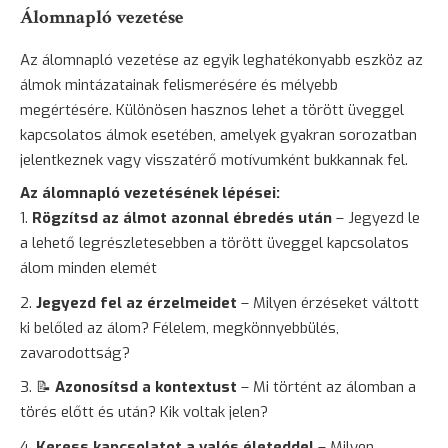
Álomnapló vezetése
Az
álomnapló vezetése
az egyik leghatékonyabb eszköz az
álmok mintázatainak felismerésére és mélyebb
megértésére. Különösen hasznos lehet a törött üveggel
kapcsolatos álmok esetében, amelyek gyakran sorozatban
jelentkeznek vagy visszatérő motívumként bukkannak fel.
Az álomnapló vezetésének lépései:
Rögzítsd az álmot azonnal ébredés után
– Jegyezd le
a lehető legrészletesebben a törött üveggel kapcsolatos
álom minden elemét
Jegyezd fel az érzelmeidet
– Milyen érzéseket váltott
ki belőled az álom? Félelem, megkönnyebbülés,
zavarodottság?
📝
Azonosítsd a kontextust
– Mi történt az álomban a
törés előtt és után? Kik voltak jelen?
Keress kapcsolatot a valós életeddel
– Milyen