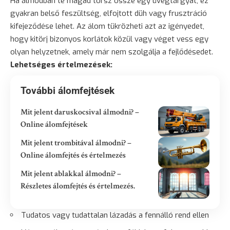
Ha álmodban te magad törsz össze egy üvegtárgyat, ez
gyakran belső feszültség, elfojtott
düh
vagy frusztráció
kifejeződése lehet. Az álom tükrözheti azt az igényedet,
hogy kitörj bizonyos korlátok közül vagy véget vess egy
olyan helyzetnek, amely már nem szolgálja a fejlődésedet.
Lehetséges értelmezések:
További álomfejtések
Mit jelent daruskocsival álmodni? –
Online álomfejtések
Mit jelent trombitával álmodni? –
Online álomfejtés és értelmezés
Mit jelent ablakkal álmodni? –
Részletes álomfejtés és értelmezés.
Tudatos vagy tudattalan
lázadás
a fennálló rend ellen