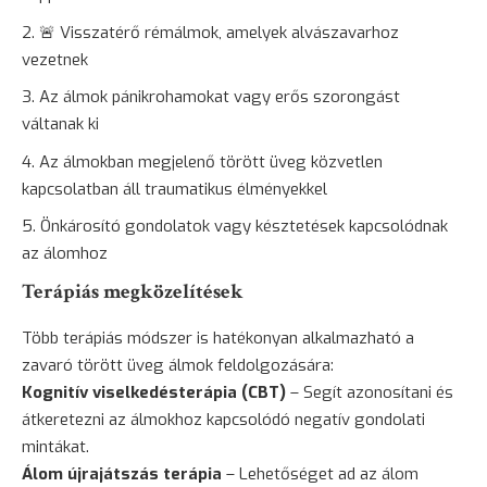
🚨 Visszatérő
rémálmok
, amelyek alvászavarhoz
vezetnek
Az álmok pánikrohamokat vagy erős szorongást
váltanak ki
Az álmokban megjelenő törött üveg közvetlen
kapcsolatban áll traumatikus élményekkel
Önkárosító gondolatok vagy késztetések kapcsolódnak
az álomhoz
Terápiás megközelítések
Több terápiás módszer is hatékonyan alkalmazható a
zavaró törött üveg álmok feldolgozására:
Kognitív viselkedésterápia (CBT)
– Segít azonosítani és
átkeretezni az álmokhoz kapcsolódó negatív gondolati
mintákat.
Álom újrajátszás terápia
– Lehetőséget ad az álom