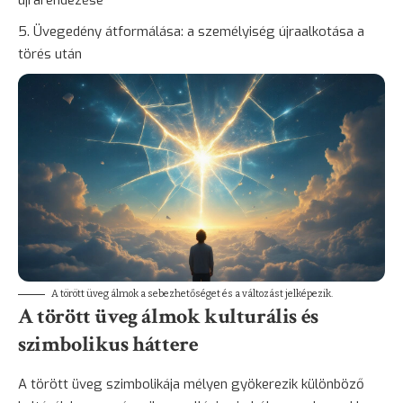
újrarendezése
Üvegedény átformálása: a személyiség újraalkotása a
törés után
A törött üveg álmok a sebezhetőséget és a változást jelképezik.
A törött üveg álmok kulturális és
szimbolikus háttere
A törött üveg szimbolikája mélyen gyökerezik különböző