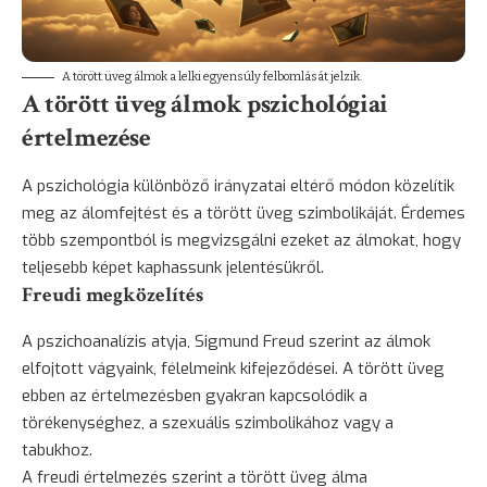
A törött üveg álmok a lelki egyensúly felbomlását jelzik.
A törött üveg álmok pszichológiai
értelmezése
A pszichológia különböző irányzatai eltérő módon közelítik
meg az álomfejtést és a törött üveg szimbolikáját. Érdemes
több szempontból is megvizsgálni ezeket az álmokat, hogy
teljesebb képet kaphassunk jelentésükről.
Freudi megközelítés
A pszichoanalízis atyja, Sigmund Freud szerint az álmok
elfojtott vágyaink, félelmeink kifejeződései. A törött üveg
ebben az értelmezésben gyakran kapcsolódik a
törékenységhez, a szexuális szimbolikához vagy a
tabukhoz.
A freudi értelmezés szerint a törött üveg álma