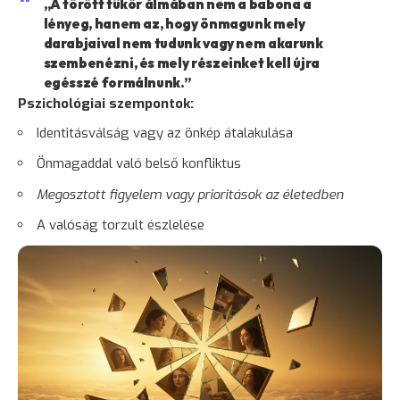
„A törött tükör álmában nem a babona a
lényeg, hanem az, hogy önmagunk mely
darabjaival nem tudunk vagy nem akarunk
szembenézni, és mely részeinket kell újra
egésszé formálnunk.”
Pszichológiai szempontok:
Identitásválság vagy az önkép átalakulása
Önmagaddal való belső konfliktus
Megosztott
figyelem
vagy prioritások az életedben
A valóság torzult észlelése