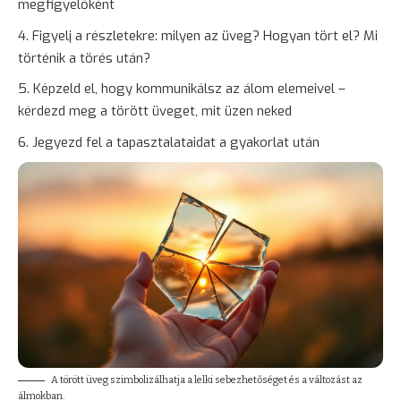
megfigyelőként
Figyelj a részletekre: milyen az üveg? Hogyan tört el? Mi
történik a törés után?
Képzeld el, hogy kommunikálsz az álom elemeivel –
kérdezd meg a törött üveget, mit üzen neked
Jegyezd fel a tapasztalataidat a gyakorlat után
A törött üveg szimbolizálhatja a lelki sebezhetőséget és a változást az
álmokban.