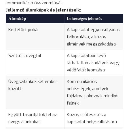
kommunikáció összeomlását.
Jellemző álomképek és jelentéseik:
Álomkép
Lehetséges jelentés
Kettétört pohár
A kapcsolat egyensúlyának
felborulása, a közös
élmények megszakadása
Széttört üvegfal
A kapcsolatban lévő
láthatatlan akadályok vagy
védőfalak leomlása
Üvegszilánkok két ember
Kommunikációs
között
nehézségek, amelyek
fájdalmat okoznak mindkét
félnek
Együtt takarítjátok fel az
Közös erőfeszítés a
üvegszilánkokat
kapcsolat helyreállítására