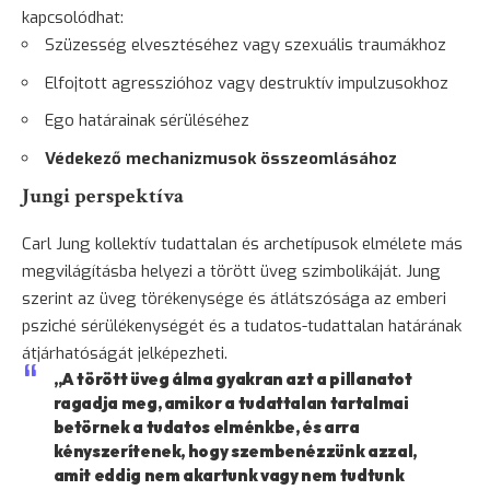
kapcsolódhat:
Szüzesség elvesztéséhez vagy szexuális traumákhoz
Elfojtott agresszióhoz vagy destruktív impulzusokhoz
Ego határainak sérüléséhez
Védekező mechanizmusok összeomlásához
Jungi perspektíva
Carl Jung kollektív tudattalan és archetípusok elmélete más
megvilágításba helyezi a törött üveg szimbolikáját. Jung
szerint az üveg törékenysége és átlátszósága az emberi
psziché sérülékenységét és a tudatos-tudattalan határának
átjárhatóságát jelképezheti.
„A törött üveg álma gyakran azt a pillanatot
ragadja meg, amikor a tudattalan tartalmai
betörnek a tudatos elménkbe, és arra
kényszerítenek, hogy szembenézzünk azzal,
amit eddig nem akartunk vagy nem tudtunk