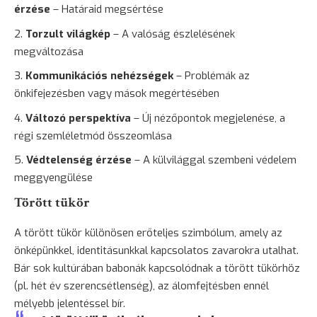
érzése
– Határaid megsértése
Torzult világkép
– A valóság észlelésének
megváltozása
Kommunikációs nehézségek
– Problémák az
önkifejezésben vagy mások megértésében
Változó perspektíva
– Új nézőpontok megjelenése, a
régi szemléletmód összeomlása
Védtelenség érzése
– A külvilággal szembeni védelem
meggyengülése
Törött tükör
A törött tükör különösen erőteljes szimbólum, amely az
önképünkkel, identitásunkkal kapcsolatos zavarokra utalhat.
Bár sok kultúrában babonák kapcsolódnak a törött tükörhöz
(pl. hét év szerencsétlenség), az álomfejtésben ennél
mélyebb jelentéssel bír.