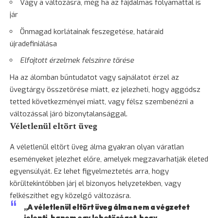
Vágy a változásra, még ha az fájdalmas folyamattal is
jár
Önmagad korlátainak feszegetése, határaid
újradefiniálása
Elfojtott érzelmek felszínre törése
Ha az álomban bűntudatot vagy sajnálatot érzel az
üvegtárgy összetörése miatt, ez jelezheti, hogy aggódsz
tetted következményei miatt, vagy félsz szembenézni a
változással járó bizonytalansággal.
Véletlenül eltört üveg
A véletlenül eltört üveg álma gyakran olyan váratlan
eseményeket jelezhet előre, amelyek megzavarhatják életed
egyensúlyát. Ez lehet figyelmeztetés arra, hogy
körültekintőbben járj el bizonyos helyzetekben, vagy
felkészíthet egy közelgő változásra.
„A véletlenül eltört üveg álma nem a végzetet
jelenti, hanem egy lehetőséget, hogy