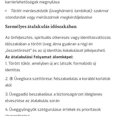
karrierlehetőségek megnyílása
Törött mérőeszközök (üveghőmérő, lombikok): szakmai
standardok vagy mérőszámok megkérdőjelezése
Személyes átalakulás időszakában
Az önfejlesztés, spirituális útkeresés vagy identitásváltozás
időszakában a törött üveg álma gyakran a régi én
„összetörését” és az új identitás kialakulását jelképezheti.
Az átalakulási folyamat álomképei:
Törött tükör, amelyben új arc látszik: formálódó új
identitás
🦋 Üvegbura széttörése: felszabadulás a korábbi korlátok
alól
Üvegpadló beszakadása: a biztonságérzet ideiglenes
elvesztése az átalakulás során
Üveggyöngyök szétgurulása: értékek és prioritások