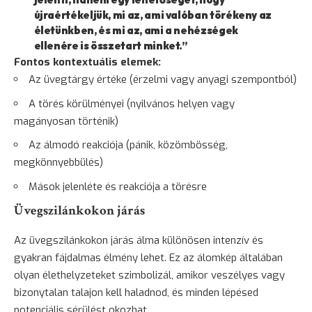
újraértékeljük, mi az, ami valóban törékeny az
életünkben, és mi az, ami a nehézségek
ellenére is összetart minket.”
Fontos kontextuális elemek:
Az üvegtárgy értéke (érzelmi vagy anyagi szempontból)
A törés körülményei (nyilvános helyen vagy
magányosan történik)
Az álmodó reakciója (pánik, közömbösség,
megkönnyebbülés)
Mások jelenléte és reakciója a törésre
Üvegszilánkokon járás
Az üvegszilánkokon járás álma különösen intenzív és
gyakran fájdalmas élmény lehet. Ez az álomkép általában
olyan élethelyzeteket szimbolizál, amikor veszélyes vagy
bizonytalan talajon kell haladnod, és minden lépésed
potenciális sérülést okozhat.