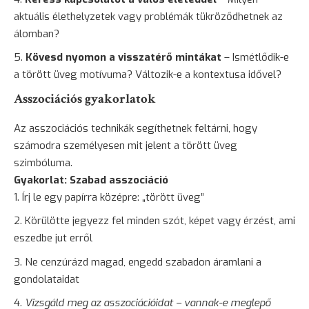
aktuális élethelyzetek vagy problémák tükröződhetnek az
álomban?
Kövesd nyomon a visszatérő mintákat
– Ismétlődik-e
a törött üveg motívuma? Változik-e a kontextusa idővel?
Asszociációs gyakorlatok
Az asszociációs technikák segíthetnek feltárni, hogy
számodra személyesen mit jelent a törött üveg
szimbóluma.
Gyakorlat: Szabad asszociáció
Írj le egy papírra középre: „törött üveg”
Körülötte jegyezz fel minden szót, képet vagy érzést, ami
eszedbe jut erről
Ne cenzúrázd magad, engedd szabadon áramlani a
gondolataidat
Vizsgáld meg az asszociációidat – vannak-e meglepő