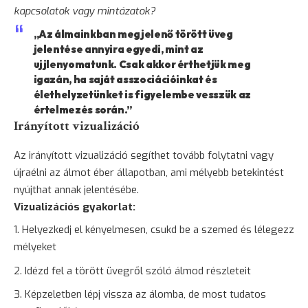
kapcsolatok vagy mintázatok?
„Az álmainkban megjelenő törött üveg
jelentése annyira egyedi, mint az
ujjlenyomatunk. Csak akkor érthetjük meg
igazán, ha saját asszociációinkat és
élethelyzetünket is figyelembe vesszük az
értelmezés során.”
Irányított vizualizáció
Az irányított vizualizáció segíthet tovább folytatni vagy
újraélni az álmot éber állapotban, ami mélyebb betekintést
nyújthat annak jelentésébe.
Vizualizációs gyakorlat:
Helyezkedj el kényelmesen, csukd be a szemed és lélegezz
mélyeket
Idézd fel a törött üvegről szóló álmod részleteit
Képzeletben lépj vissza az álomba, de most tudatos