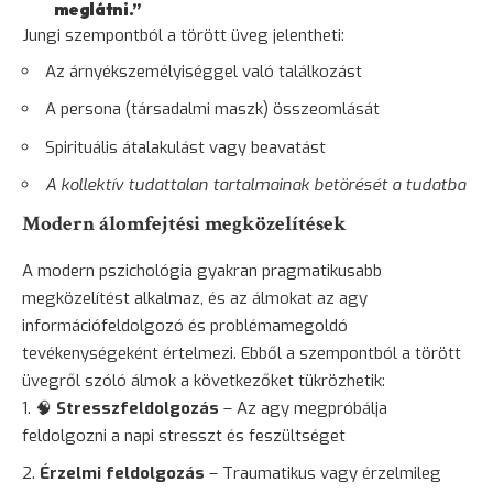
meglátni.”
Jungi szempontból a törött üveg jelentheti:
Az árnyékszemélyiséggel való találkozást
A persona (társadalmi maszk) összeomlását
Spirituális átalakulást vagy beavatást
A kollektív tudattalan tartalmainak betörését a tudatba
Modern álomfejtési megközelítések
A modern pszichológia gyakran pragmatikusabb
megközelítést alkalmaz, és az álmokat az agy
információfeldolgozó és problémamegoldó
tevékenységeként értelmezi. Ebből a szempontból a törött
üvegről szóló álmok a következőket tükrözhetik:
🧠
Stresszfeldolgozás
– Az agy megpróbálja
feldolgozni a napi stresszt és feszültséget
Érzelmi feldolgozás
– Traumatikus vagy érzelmileg