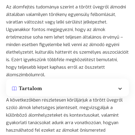
Az álomfejtés tudománya szerint a törött üvegről álmodni
általában valamilyen törékeny egyensúly felbomlását,
váratlan változást vagy lelki sérülést jelképezhet.
Ugyanakkor fontos megjegyezni, hogy az álmok
értelmezése soha nem lehet teljesen általános érvényű –
minden esetben figyelembe kell venni az álmodó egyéni
élethelyzetét, kulturális hátterét és személyes asszociációit
is. Ezért igyekszünk többféle megközelítést bemutatni,
hogy teljesebb képet kaphass erről az összetett
álomszimbólumról.
Tartalom
A következőkben részletesen körüljárjuk a törött üvegről
szóló álmok lehetséges jelentéseit, megvizsgáljuk a
különböző álomhelyzeteket és kontextusokat, valamint
gyakorlati tanácsokat adunk arra vonatkozóan, hogyan
használhatod fel ezeket az álmokat önismereted