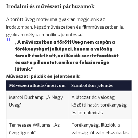
Irodalmi és művészeti párhuzamok
A törött üveg motívuma gyakran megjelenik az
irodalomban, képzőművészetben és filmművészetben is,
gyakran mély szimbolikus jelentéssel.
„A művészetben a törött üveg nem csupán a
törékenységet jelképezi, hanem a valóság
torzult észlelését, az illúziók szertefoszlását
és azt a pillanatot, amikor a felszín mögé
látunk.”
Művészeti példák és jelentéseik:
Művészeti alkotás/motívum
Szimbolikus jelentés
Marcel Duchamp: „A Nagy
A látszat és valóság
Üveg”
közötti határ, törékenység
és komplexitás
Tennessee Williams: „Az
Törékenység, illúziók, a
üvegfigurák”
valóságtól való elszakadás