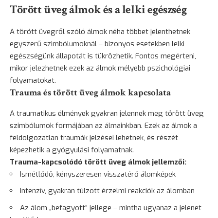
Törött üveg álmok és a lelki egészség
A törött üvegről szóló álmok néha többet jelenthetnek
egyszerű szimbólumoknál – bizonyos esetekben lelki
egészségünk állapotát is tükrözhetik. Fontos megérteni,
mikor jelezhetnek ezek az álmok mélyebb pszichológiai
folyamatokat.
Trauma és törött üveg álmok kapcsolata
A traumatikus élmények gyakran jelennek meg törött üveg
szimbólumok formájában az álmainkban. Ezek az álmok a
feldolgozatlan traumák jelzései lehetnek, és részét
képezhetik a gyógyulási folyamatnak.
Trauma-kapcsolódó törött üveg álmok jellemzői:
Ismétlődő, kényszeresen visszatérő álomképek
Intenzív, gyakran túlzott érzelmi reakciók az álomban
Az álom „befagyott” jellege – mintha ugyanaz a jelenet