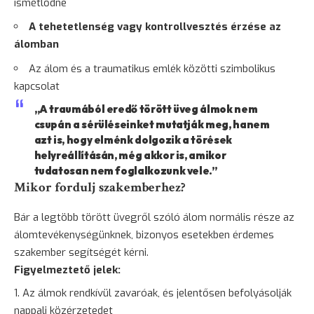
ismétlődne
A tehetetlenség vagy kontrollvesztés érzése az
álomban
Az álom és a traumatikus emlék közötti szimbolikus
kapcsolat
„A traumából eredő törött üveg álmok nem
csupán a sérüléseinket mutatják meg, hanem
azt is, hogy elménk dolgozik a törések
helyreállításán, még akkor is, amikor
tudatosan nem foglalkozunk vele.”
Mikor fordulj szakemberhez?
Bár a legtöbb törött üvegről szóló álom normális része az
álomtevékenységünknek, bizonyos esetekben érdemes
szakember segítségét kérni.
Figyelmeztető jelek:
Az álmok rendkívül zavaróak, és jelentősen befolyásolják
nappali közérzetedet