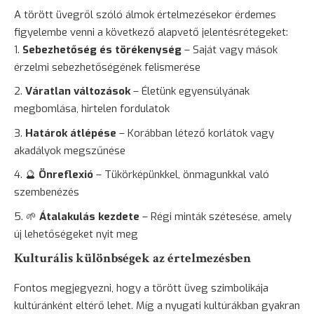
A törött üvegről szóló álmok értelmezésekor érdemes
figyelembe venni a következő alapvető jelentésrétegeket:
Sebezhetőség és törékenység
– Saját vagy mások
érzelmi sebezhetőségének felismerése
Váratlan változások
– Életünk egyensúlyának
megbomlása, hirtelen fordulatok
Határok átlépése
– Korábban létező korlátok vagy
akadályok megszűnése
🔮
Önreflexió
– Tükörképünkkel, önmagunkkal való
szembenézés
🌱
Átalakulás kezdete
– Régi minták szétesése, amely
új lehetőségeket nyit meg
Kulturális különbségek az értelmezésben
Fontos megjegyezni, hogy a törött üveg szimbolikája
kultúránként eltérő lehet. Míg a nyugati kultúrákban gyakran