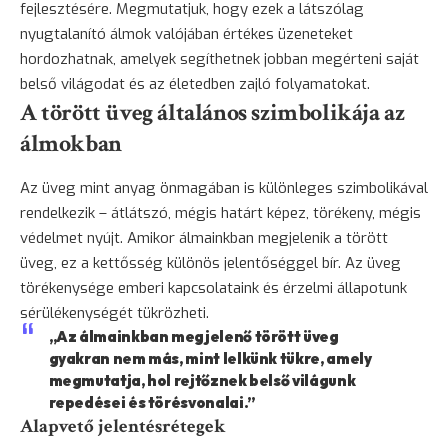
fejlesztésére. Megmutatjuk, hogy ezek a látszólag
nyugtalanító álmok valójában értékes üzeneteket
hordozhatnak, amelyek segíthetnek jobban megérteni saját
belső világodat és az életedben zajló folyamatokat.
A törött üveg általános szimbolikája az
álmokban
Az üveg mint anyag önmagában is különleges szimbolikával
rendelkezik – átlátszó, mégis határt képez, törékeny, mégis
védelmet nyújt. Amikor álmainkban megjelenik a törött
üveg, ez a kettősség különös jelentőséggel bír. Az üveg
törékenysége emberi kapcsolataink és érzelmi állapotunk
sérülékenységét tükrözheti.
„Az álmainkban megjelenő törött üveg
gyakran nem más, mint lelkünk tükre, amely
megmutatja, hol rejtőznek belső világunk
repedései és törésvonalai.”
Alapvető jelentésrétegek