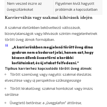
Nem veszed észre az
Figyelmen kívül hagyott
üvegszilánkokat
problémák a kapcsolatban
Karrierváltás vagy szakmai kihívások idején
A szakmai életünkben bekövetkező változások,
bizonytalanságok vagy kihívások szintén megjelenhetnek
törött üveg álmok formájában.
„A karrierünkben megjelenő törött üveg álma
gyakran nem a kudarcot jelzi, hanem azt, hogy
készen állunk összetörni a korábbi
korlátainkat, és új utakat felfedezni.”
Tipikus karrierhez kapcsolódó törött üveg álmok:
Törött szemüveg vagy nagyító: szakmai éleslátás
elvesztése vagy új perspektíva szükségessége
Törött kirakatüveg: szakmai homlokzat vagy imázs
sérülése
Üvegtető betörése: a „üvegplafon” áttörése,