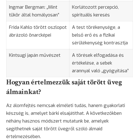
Ingmar Bergman: „Mint
Korlátozott percepció,
tükör által homályosan”
spirituális keresés
Frida Kahlo törött oszlopot
A test törékenysége, a
ábrázoló önarcképei
belső erő és a fizikai
sérülékenység kontrasztja
Kintsugi japán művészet
A törések elfogadása és
értékelése, a sebek
arannyal való „gyógyítása”
Hogyan értelmezzük saját törött üveg
álmainkat?
Az álomfejtés nemcsak elméleti tudás, hanem gyakorlati
készség is, amelyet bárki elsajátíthat. A következőkben
néhány hasznos módszert mutatunk be, amelyek
segíthetnek saját törött üvegről szóló álmaid
értelmezésében.