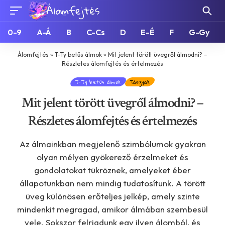
0-9
A-Á
B
C-Cs
D
E-É
F
G-Gy
Álomfejtés
»
T-Ty betűs álmok
»
Mit jelent törött üvegről álmodni? –
Részletes álomfejtés és értelmezés
T-Ty betűs álmok
Tárgyak
Mit jelent törött üvegről álmodni? –
Részletes álomfejtés és értelmezés
Az álmainkban megjelenő szimbólumok gyakran
olyan mélyen gyökerező érzelmeket és
gondolatokat tükröznek, amelyeket éber
állapotunkban nem mindig tudatosítunk. A törött
üveg különösen erőteljes jelkép, amely szinte
mindenkit megragad, amikor álmában szembesül
vele. Sokszor felriadunk egy ilyen álomból, és