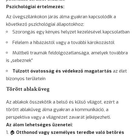
Pszichológiai értelmezés:
Az üvegszilánkokon járás álma gyakran kapcsolódik a
következő pszichológiai állapotokhoz:
Szorongás
egy kényes helyzet kezelésével kapcsolatban
Félelem
a hibázástól vagy a további károkozástól
Múltbeli traumák feldolgozatlansága, amelyek továbbra
is „sebeznek”
Túlzott óvatosság és védekező magatartás
az élet
bizonyos területein
Törött ablaküveg
Az ablakok összekötik a belső és külső világot, ezért a
törött ablaküveg álma gyakran a kommunikáció, a
perspektíva vagy a világnézet zavarát jelképezheti.
Az álom lehetséges üzenetei:
🏠
Otthonod vagy személyes teredbe való betörés