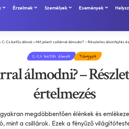
k
Érzelmek
Személyek
Események
Helysz
»
C-Cs betűs álmok
»
Mit jelent csillárral álmodni? – Részletes álomfejtés 
C-Cs betűs álmok
Tárgyak
árral álmodni? – Részle
értelmezés
gyakran megdöbbentően élénkek és emlékezete
ó, mint a csillárok. Ezek a fényűző világítóte