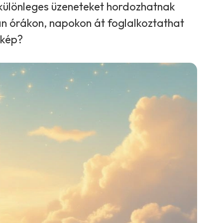
a különleges üzeneteket hordozhatnak
án órákon, napokon át foglalkoztathat
 kép?