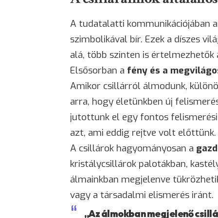
A tudatalatti kommunikációjában a
szimbolikával bír. Ezek a díszes v
alá, több szinten is értelmezhetők
Elsősorban a
fény és a megvilág
Amikor csillárról álmodunk, külön
arra, hogy életünkben új felismer
jutottunk el egy fontos felismerési
azt, ami eddig rejtve volt előttünk.
A csillárok hagyományosan a
gazd
kristálycsillárok palotákban, kasté
álmainkban megjelenve tükrözhetik
vagy a társadalmi
elismerés
iránt.
„Az álmokban megjelenő csillá