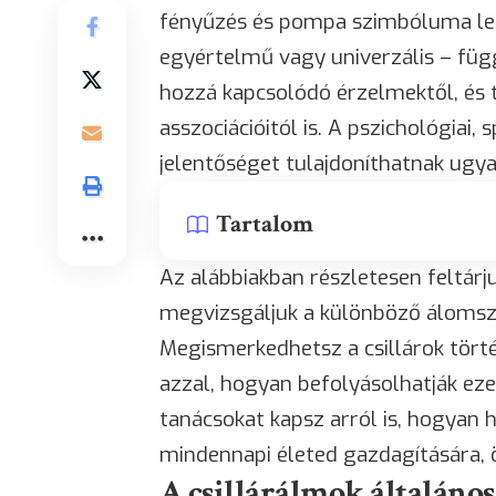
fényűzés és pompa szimbóluma le
egyértelmű vagy univerzális – függ 
hozzá kapcsolódó érzelmektől, és
asszociációitól is. A pszichológiai,
jelentőséget tulajdoníthatnak ugy
Tartalom
Az alábbiakban részletesen feltárju
megvizsgáljuk a különböző álomszi
Megismerkedhetsz a csillárok törté
azzal, hogyan befolyásolhatják eze
tanácsokat kapsz arról is, hogyan
mindennapi életed gazdagítására, 
A csillárálmok általános