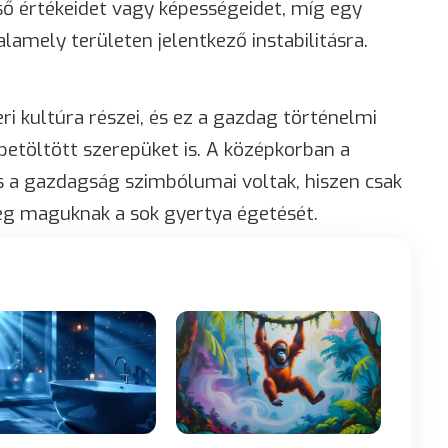
ső értékeidet vagy képességeidet, míg egy
lamely területen jelentkező instabilitásra.
ri kultúra részei, és ez a gazdag történelmi
betöltött szerepüket is. A középkorban a
s a gazdagság szimbólumai voltak, hiszen csak
g maguknak a sok gyertya égetését.