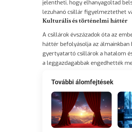
jelentheti, hogy elhanyagoltad bel
lezuhanó csillár figyelmeztethet va
Kulturális és történelmi háttér
A csillárok évszázadok óta az embe
háttér befolyásolja az álmainkban 
gyertyatartó csillárok a hatalom é
a leggazdagabbak engedhették me
További álomfejtések