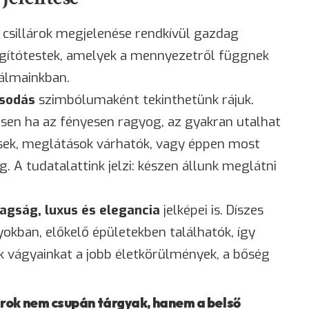
 csillárok megjelenése rendkívül gazdag
ilágítótestek, amelyek a mennyezetről függnek
 álmainkban.
osodás
szimbólumaként tekinthetünk rájuk.
ösen ha az fényesen ragyog, az gyakran utalhat
ések, meglátások várhatók, vagy éppen most
g. A tudatalattink jelzi: készen állunk meglátni
agság, luxus és elegancia
jelképei is. Díszes
lyokban, előkelő épületekben találhatók, így
 vágyainkat a jobb életkörülmények, a bőség
rok nem csupán tárgyak, hanem a belső