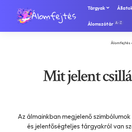
Tárgyak
Állato
A-Z
Álomszótár
Álomfejtés
Mit jelent csill
Az álmainkban megjelenő szimbólumok 
és jelentőségteljes tárgyakról van sz