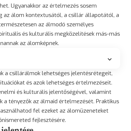
het. Ugyanakkor az értelmezés sosem
az álom kontextusától, a csillár állapotától, a
 természetesen az álmodó személyes
 spirituális és kulturális megközelítések más-más
anannak az álomképnek.
k a csillárálmok lehetséges jelentésrétegeit,
tuációkat és azok lehetséges értelmezéseit.
nelmi és kulturális jelentőségével, valamint
k a tényezők az álmaid értelmezését. Praktikus
 használhatod fel ezeket az álomüzeneteket
önismereted fejlesztésére.
 jelentése