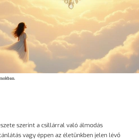
álmokban.
ete szerint a csillárral való álmodás
tánlátás vagy éppen az életünkben jelen lévő