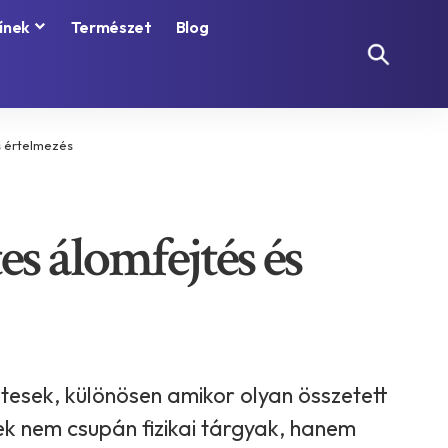
ínek
Természet
Blog
és értelmezés
tes álomfejtés és
sek, különösen amikor olyan összetett
stek nem csupán fizikai tárgyak, hanem