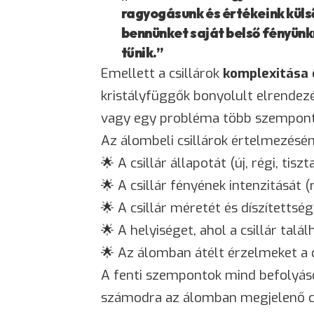
ragyogásunk és értékeink küls
bennünket saját belső fényünkr
tűnik.”
Emellett a csillárok
komplexitása 
kristályfüggők bonyolult elrendez
vagy egy probléma több szempontb
Az álombeli csillárok értelmezésé
🌟 A csillár állapotát (új, régi, tiszt
🌟 A csillár fényének intenzitását 
🌟 A csillár méretét és díszítettsé
🌟 A helyiséget, ahol a csillár talál
🌟 Az álomban átélt érzelmeket a c
A fenti szempontok mind befolyás
számodra az álomban megjelenő csil