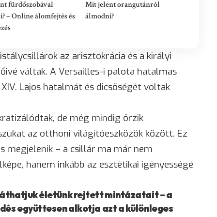
ent fürdőszobával
Mit jelent orangutánról
? – Online álomfejtés és
álmodni?
ezés
tálycsillárok az arisztokrácia és a királyi
vé váltak. A Versailles-i palota hatalmas
y, XIV. Lajos hatalmát és dicsőségét voltak
ratizálódtak, de még mindig őrzik
szukat az otthoni világítóeszközök között. Ez
is megjelenik – a csillár ma már nem
elképe, hanem inkább az esztétikai igényességé
thatjuk életünk rejtett mintázatait – a
dés együttesen alkotja azt a különleges