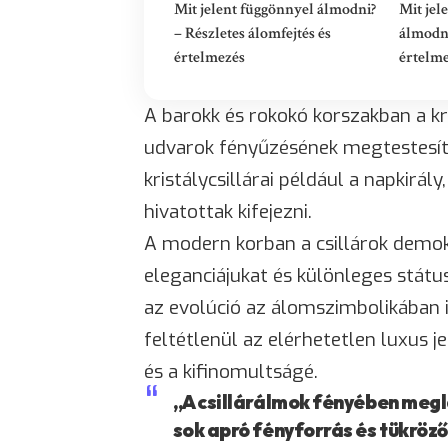
Mit jelent függönnyel álmodni?
Mit jel
– Részletes álomfejtés és
álmodni
értelmezés
értelm
A barokk és rokokó korszakban a kris
udvarok fényűzésének megtestesítői
kristálycsillárai például a napkirál
hivatottak kifejezni.
A modern korban a csillárok demok
eleganciájukat és különleges státu
az evolúció az álomszimbolikában 
feltétlenül az elérhetetlen luxus j
és a kifinomultságé.
„A csillárálmok fényében meglá
sok apró fényforrás és tükröző