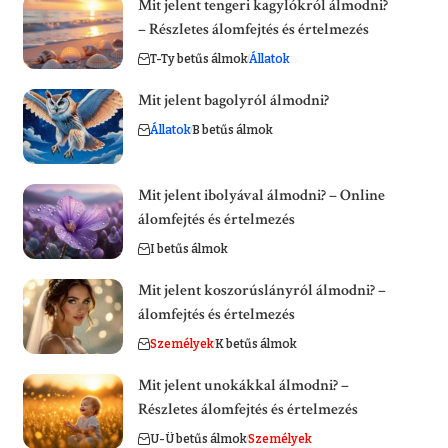
Mit jelent tengeri kagylókról álmodni?
– Részletes álomfejtés és értelmezés
T-Ty betűs álmok
Állatok
Mit jelent bagolyról álmodni?
Állatok
B betűs álmok
Mit jelent ibolyával álmodni? – Online
álomfejtés és értelmezés
I betűs álmok
Mit jelent koszorúslányról álmodni? –
álomfejtés és értelmezés
Személyek
K betűs álmok
Mit jelent unokákkal álmodni? –
Részletes álomfejtés és értelmezés
U-Ü betűs álmok
Személyek