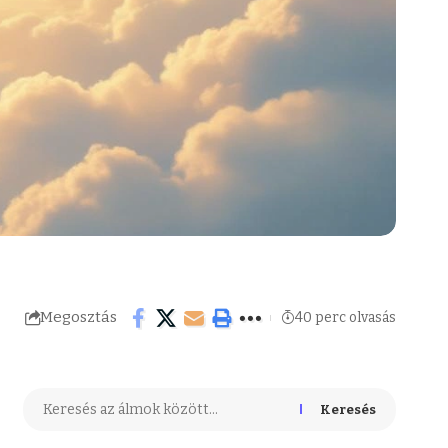
Megosztás
40 perc olvasás
Keresés