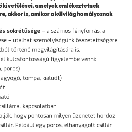
ő kivetülései, amelyek emlékeztetnek
e, akkor is, amikor a külvilág homályosnak
és sokrétűsége
– a számos fényforrás, a
ése – utalhat személyiségünk összetettségére
ól történő megvilágítására is.
nél kulcsfontosságú figyelembe venni:
a, poros)
(ragyogó, tompa, kialudt)
gét
ható
sillárral kapcsolatban
olják, hogy pontosan milyen üzenetet hordoz
lár. Például egy poros, elhanyagolt csillár