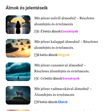
Álmok és jelentéseik
Mit jelent esőről álmodni? – Részletes
álomfejtés és értelmezés
E-É betűs álmok
Események
Mit jelent kalappal álmodni? – Részletes
álomfejtés és értelmezés.
K betűs álmok
Tárgyak
Mit jelent cunamival álmodni? –
Részletes álomfejtés és értelmezés.
C-Cs betűs álmok
Események
Mit jelent vadmacskával álmodni? –
Álomfejtés és értelmezés
V betűs álmok
Állatok