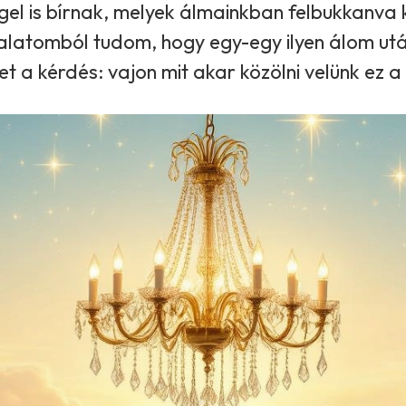
séggel is bírnak, melyek álmainkban felbukkanv
talatomból tudom, hogy egy-egy ilyen álom ut
et a kérdés: vajon mit akar közölni velünk ez a