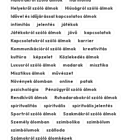
Helyekről szóló álmok
Hiúságról szóló álmok
Idővel és időjárással kapcsolatos álmok
intimitás
jelentés
játékok
Játékokról szóló álmok
jövő
kapcsolatok
Kapcsolatokról szóló álmok
karrier
Kommunikációról szóló álmok
kreativitás
kultúra
képzelet
Közlekedés álmok
Luxusról szóló álmok
madarak
misztika
Misztikus álmok
művészet
Növények álomban
online
patak
pszichológia
Pénzügyről szóló álmok
Rendkívüli álmok
Ruhadarabokról szóló álmok
spiritualitás
spirituális
spirituális jelentés
Sportról szóló álmok
Szakmákról szóló álmok
Személy álomban
szimbolika
szimbólum
szimbólumok
szálloda
Számokról szóló álomképek