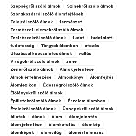
Szépségről szóló álmok
Színekről szóló álmok
Szórakozásról szóló álomfejtések
Talajról szóló álmok
természet
Természeti elemekről szóló álmok
Testrészekről szóló álmok
tudat
tudatalatti
tudatosság
Tárgyak álomban
utazás
Utazással kapcsolatos álmok
vallás
Virágokról szóló álmok
zene
Zenéről szóló álmok
Álmok jelentése
Álmok értelmezése
Álmoskönyv
Álomfejtés
Álomlexikon
Édességről szóló álmok
Élőlényekről szóló álmok
Épületekről szóló álmok
Érzelem álomban
Ételekről szóló álmok
Ünnepekről szóló álmok
állatok
álmok
álom
álomjelentés
álom jelentése
álomkutatás
álomkép
álomképek
álomvilág
álomértelmezés