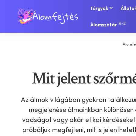
Tárgyak
Állato
A-Z
Álomszótár
Álomfe
Mit jelent szőrm
Az álmok világában gyakran találkozun
megjelenése álmainkban különösen el
vadságot vagy akár etikai kérdéseket
próbáljuk megfejteni, mit is jelenthet