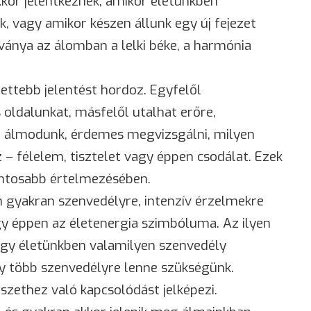
kkor jelentkeznek, amikor életünkben
ik, vagy amikor készen állunk egy új fejezet
ánya az álomban a lelki béke, a harmónia
ttebb jelentést hordoz. Egyfelől
s oldalunkat, másfelől utalhat erőre,
ől álmodunk, érdemes megvizsgálni, milyen
z –
félelem
, tisztelet vagy éppen csodálat. Ezek
ontosabb értelmezésében.
 gyakran szenvedélyre, intenzív érzelmekre
y éppen az életenergia szimbóluma. Az ilyen
ogy életünkben valamilyen szenvedély
gy több szenvedélyre lenne szükségünk.
szethez való kapcsolódást jelképezi.