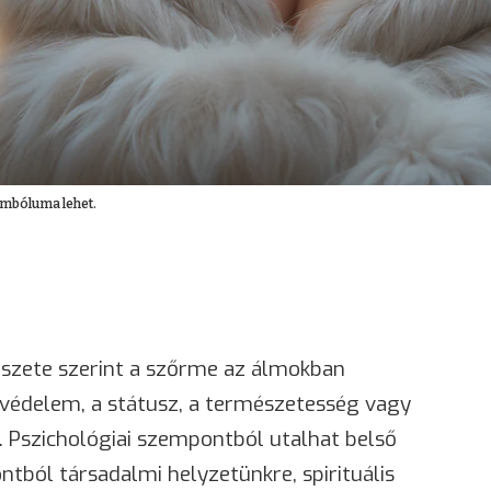
imbóluma lehet.
szete szerint a szőrme az álmokban
a védelem, a státusz, a természetesség vagy
. Pszichológiai szempontból utalhat belső
ntból társadalmi helyzetünkre, spirituális