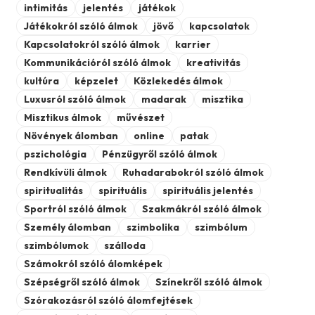
intimitás
jelentés
játékok
Játékokról szóló álmok
jövő
kapcsolatok
Kapcsolatokról szóló álmok
karrier
Kommunikációról szóló álmok
kreativitás
kultúra
képzelet
Közlekedés álmok
Luxusról szóló álmok
madarak
misztika
Misztikus álmok
művészet
Növények álomban
online
patak
pszichológia
Pénzügyről szóló álmok
Rendkívüli álmok
Ruhadarabokról szóló álmok
spiritualitás
spirituális
spirituális jelentés
Sportról szóló álmok
Szakmákról szóló álmok
Személy álomban
szimbolika
szimbólum
szimbólumok
szálloda
Számokról szóló álomképek
Szépségről szóló álmok
Színekről szóló álmok
Szórakozásról szóló álomfejtések