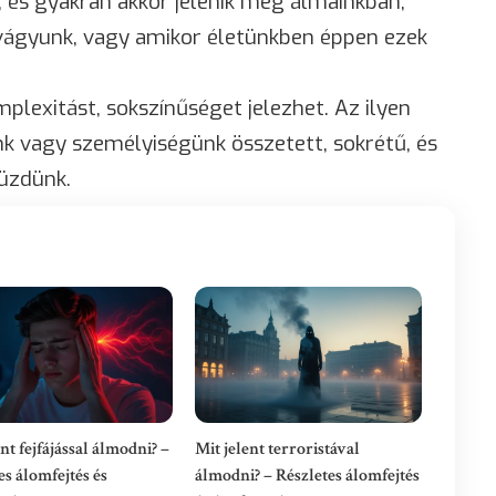
, és gyakran akkor jelenik meg álmainkban,
vágyunk, vagy amikor életünkben éppen ezek
lexitást, sokszínűséget jelezhet. Az ilyen
nk vagy személyiségünk összetett, sokrétű, és
üzdünk.
nt fejfájással álmodni? –
Mit jelent terroristával
es álomfejtés és
álmodni? – Részletes álomfejtés