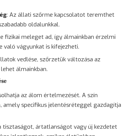
ség
: Az állati szőrme kapcsolatot teremthet
 szabadabb oldalunkkal.
e fizikai meleget ad, így álmainkban érzelmi
 való vágyunkat is kifejezheti.
állatok vedlése, szőrzetük változása az
 lehet álmainkban.
ése
solhatja az álom értelmezését. A szín
 amely specifikus jelentésréteggel gazdagítja
 tisztaságot, ártatlanságot vagy új kezdetet