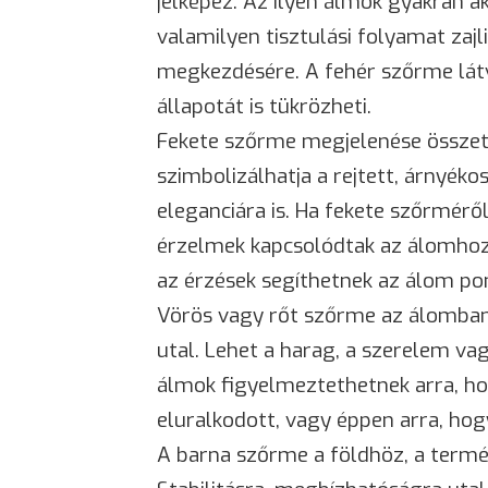
jelképez. Az ilyen álmok gyakran a
valamilyen tisztulási folyamat zajl
megkezdésére. A fehér szőrme látv
állapotát is tükrözheti.
Fekete szőrme megjelenése összete
szimbolizálhatja a rejtett, árnyéko
eleganciára is. Ha fekete szőrmér
érzelmek kapcsolódtak az álomho
az érzések segíthetnek az álom p
Vörös vagy rőt szőrme az álomban
utal. Lehet a
harag
, a
szerelem
vag
álmok figyelmeztethetnek arra, h
eluralkodott, vagy éppen arra, ho
A barna szőrme a földhöz, a termé