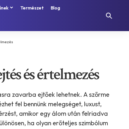
ínek
Természet
Blog
telmezés
tés és értelmezés
ásra zavarba ejtőek lehetnek. A szőrme
zhet fel bennünk melegséget, luxust,
rzést, amikor egy álom után felriadva
különösen, ha olyan erőteljes szimbólum