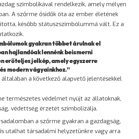
dag szimbolikával rendelkezik, amely mélyen
kban. A szőrme ősidők óta az ember életének
sította, később státuszszimbólummá vált. Ez a
tatkozik.
mbólumok gyakran többet árulnak el
tban hajlandóak lennénk beismerni
 erőteljes jelkép, amely egyszerre
 és modern vágyainkhoz.”
ltalában a következő alapvető jelentésekkel
me természetes védelmet nyújt az állatoknak,
ság, védettség érzetét szimbolizálja.
rsadalomban a szőrme gyakran a gazdagság,
 is utalhat társadalmi helyzetünkre vagy arra