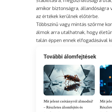
Stabilitásra, megbízhatóságra utal
amikor biztonságra, állandóságra 
az értékek kerülnek előtérbe.
Többszínű vagy mintás szőrme komp
álmok arra utalhatnak, hogy életü
talán éppen ennek elfogadásával k
További álomfejtések
Mit jelent csótányról álmodni?
Mit jele
– Részletes álomfejtés és
Részlet