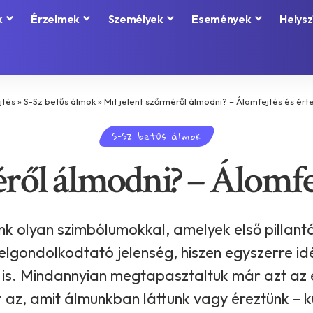
k
Érzelmek
Személyek
Események
Helysz
jtés
»
S-Sz betűs álmok
»
Mit jelent szőrméről álmodni? – Álomfejtés és ér
S-Sz betűs álmok
éről álmodni? – Álomfej
k olyan szimbólumokkal, amelyek első pillant
gondolkodtató jelenség, hiszen egyszerre idé
 is. Mindannyian megtapasztaltuk már azt az é
ett az, amit álmunkban láttunk vagy éreztünk – 