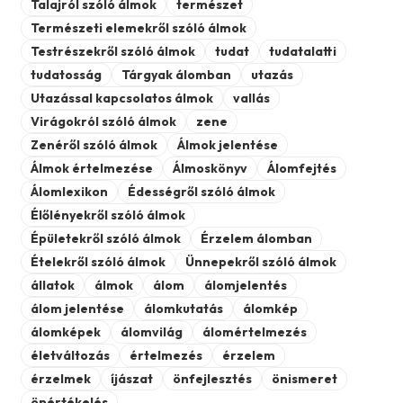
Talajról szóló álmok
természet
Természeti elemekről szóló álmok
Testrészekről szóló álmok
tudat
tudatalatti
tudatosság
Tárgyak álomban
utazás
Utazással kapcsolatos álmok
vallás
Virágokról szóló álmok
zene
Zenéről szóló álmok
Álmok jelentése
Álmok értelmezése
Álmoskönyv
Álomfejtés
Álomlexikon
Édességről szóló álmok
Élőlényekről szóló álmok
Épületekről szóló álmok
Érzelem álomban
Ételekről szóló álmok
Ünnepekről szóló álmok
állatok
álmok
álom
álomjelentés
álom jelentése
álomkutatás
álomkép
álomképek
álomvilág
álomértelmezés
életváltozás
értelmezés
érzelem
érzelmek
íjászat
önfejlesztés
önismeret
önértékelés