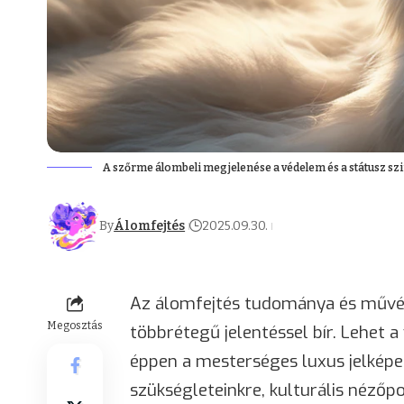
A szőrme álombeli megjelenése a védelem és a státusz sz
By
Álomfejtés
2025.09.30.
Az álomfejtés tudománya és művé
Megosztás
többrétegű jelentéssel bír. Lehet 
éppen a mesterséges luxus jelképe
szükségleteinkre, kulturális nézőpo