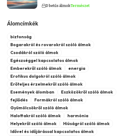
D betűs álmok
Természet
Álomcímkék
biztonság
Bogarakról és rovarokról szóló álmok
Csodákról szóló álmok
Egészséggel kapcsolatos álmok
Emberekről szóló álmok
energia
Erotikus dolgokról szóló álmok
Erőteljes érzelmekről szóló álmok
Események álomban
Eszközökről szóló álmok
fejlődés
Formákról szóló álmok
Gyümölcsökről szóló álmok
Halottakról szóló álmok
harmónia
Helyekről szóló álmok
Hiúságról szóló álmok
Idővel és időjárással kapcsolatos álmok