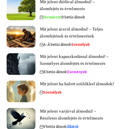
Mit jelent diófával álmodni? –
álomfejtés és értelmezés
Természet
D betűs álmok
Mit jelent ácsról álmodni? – Teljes
álomfejtések és értelmezések
A-Á betűs álmok
Személyek
Mit jelent kapaszkodással álmodni? –
Személyes álomfejtés és értelmezés
K betűs álmok
Események
Mit jelent ha halott szülőkkel álmodok?
Személyek
Mit jelent varjúval álmodni? –
Részletes álomfejtés és értelmezés
V betűs álmok
Állatok