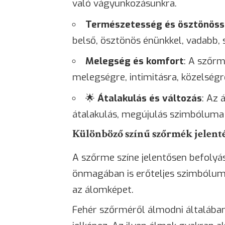
való vágyunkozásunkra.
Természetesség és ösztönös
belső, ösztönös énünkkel, vadabb,
Melegség és komfort
: A szőrm
melegségre, intimitásra, közelségre
🌟
Átalakulás és változás
: Az 
átalakulás, megújulás szimbóluma
Különböző színű szőrmék jelent
A szőrme színe jelentősen befolyá
önmagában is erőteljes szimbólum,
az álomképet.
Fehér szőrméről álmodni általában