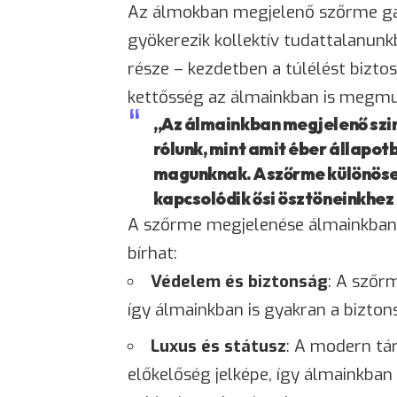
Az álmokban megjelenő szőrme gaz
gyökerezik kollektív tudattalanun
része – kezdetben a túlélést bizto
kettősség az álmainkban is megmu
„Az álmainkban megjelenő szi
rólunk, mint amit éber állapo
magunknak. A szőrme különösen
kapcsolódik ősi ösztöneinkhez
A szőrme megjelenése álmainkban á
bírhat:
Védelem és
biztonság
: A szőr
így álmainkban is gyakran a bizton
Luxus és státusz
: A modern tá
előkelőség jelképe, így álmainkban