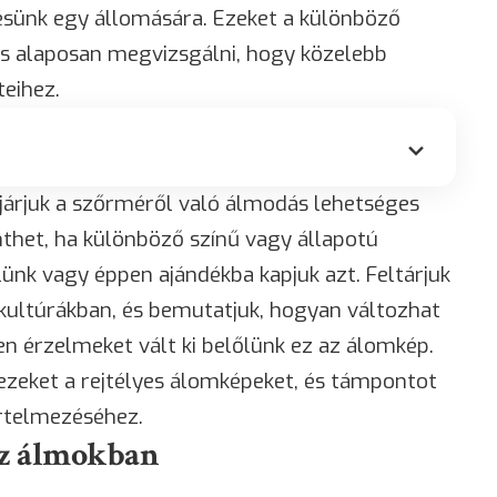
désünk egy állomására. Ezeket a különböző
s alaposan megvizsgálni, hogy közelebb
teihez.
járjuk a szőrméről való álmodás lehetséges
enthet, ha különböző színű vagy állapotú
ünk vagy éppen ajándékba kapjuk azt. Feltárjuk
kultúrákban, és bemutatjuk, hogyan változhat
n érzelmeket vált ki belőlünk ez az álomkép.
ezeket a rejtélyes álomképeket, és támpontot
értelmezéséhez.
az álmokban