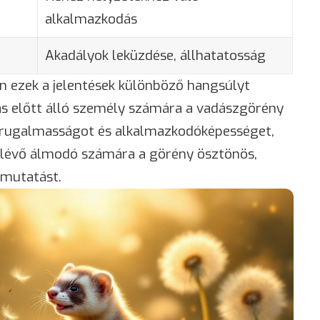
alkalmazkodás
Akadályok leküzdése, állhatatosság
 ezek a jelentések különböző hangsúlyt
tás előtt álló személy számára a vadászgörény
s rugalmasságot és alkalmazkodóképességet,
 lévő álmodó számára a görény ösztönös,
ymutatást.