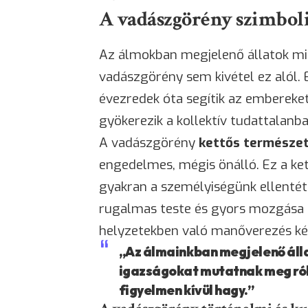
A vadászgörény szimbol
Az álmokban megjelenő állatok min
vadászgörény sem kivétel ez alól. 
évezredek óta segítik az embereke
gyökerezik a kollektív tudattalanba
A vadászgörény
kettős természet
engedelmes, mégis önálló. Ez a ke
gyakran a személyiségünk ellentéte
rugalmas teste és gyors mozgása 
helyzetekben való manőverezés kép
„Az álmainkban megjelenő álla
igazságokat mutatnak meg ról
figyelmen kívül hagy.”