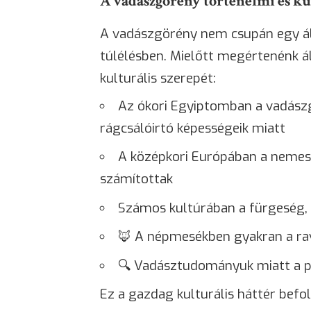
A vadászgörény történelmi és kul
A vadászgörény nem csupán egy áll
túlélésben. Mielőtt megértenénk ál
kulturális szerepét:
Az ókori Egyiptomban a vadászg
rágcsálóirtó képességeik miatt
A középkori Európában a neme
számítottak
Számos kultúrában a fürgeség,
🦊 A népmesékben gyakran a rav
🔍 Vadásztudományuk miatt a pre
Ez a gazdag kulturális háttér befo