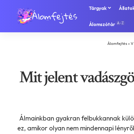
Tárgyak
Állato
A-Z
Álomszótár
Álomfejtés
»
V
Mit jelent vadászgö
Álmainkban gyakran felbukkannak külön
ez, amikor olyan nem mindennapi lényrő