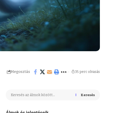
Megosztás
35 perc olvasás
Keresés
Álmok és jelentéseik