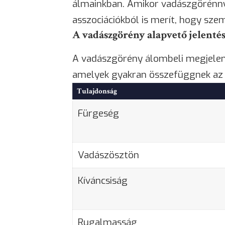
álmainkban. Amikor vadászgörénnye
asszociációkból is merít, hogy sz
A vadászgörény alapvető jelenté
A vadászgörény álombeli megjelené
amelyek gyakran összefüggnek az á
Tulajdonság
Fürgeség
Vadászösztön
Kíváncsiság
Rugalmasság