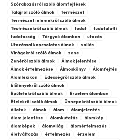
Szórakozásról szóló álomfejtések
Talajról szóló álmok
természet
Természeti elemekről szóló álmok
Testrészekről szóló álmok
tudat
tudatalatti
tudatosság
Tárgyak álomban
utazás
Utazással kapcsolatos álmok
vallás
Virágokról szóló álmok
zene
Zenéről szóló álmok
Álmok jelentése
Álmok értelmezése
Álmoskönyv
Álomfejtés
Álomlexikon
Édességről szóló álmok
Élőlényekről szóló álmok
Épületekről szóló álmok
Érzelem álomban
Ételekről szóló álmok
Ünnepekről szóló álmok
állatok
álmok
álom
álomjelentés
álom jelentése
álomkutatás
álomkép
álomképek
álomvilág
álomértelmezés
életváltozás
értelmezés
érzelem