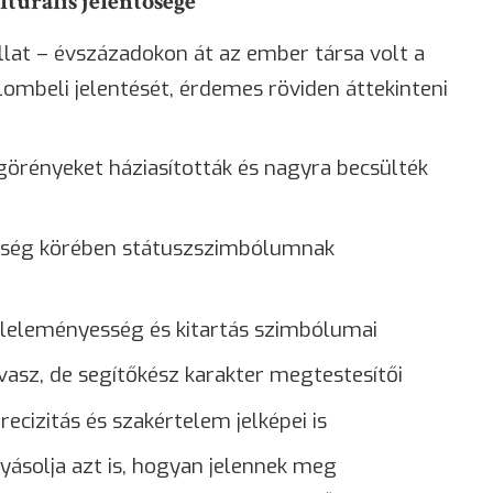
turális jelentősége
at – évszázadokon át az ember társa volt a
ombeli jelentését, érdemes röviden áttekinteni
örényeket háziasították és nagyra becsülték
sség körében státuszszimbólumnak
 leleményesség és kitartás szimbólumai
asz, de segítőkész karakter megtestesítői
cizitás és szakértelem jelképei is
lyásolja azt is, hogyan jelennek meg