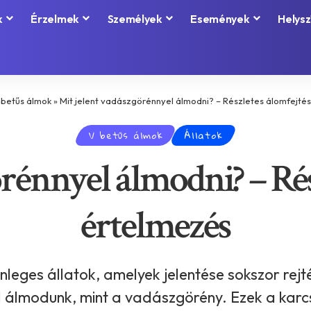
k
Érzelmek
Személyek
Események
Helysz
 betűs álmok
»
Mit jelent vadászgörénnyel álmodni? – Részletes álomfejté
V betűs álmok
Állatok
rénnyel álmodni? – Rés
értelmezés
leges állatok, amelyek jelentése sokszor rej
l álmodunk, mint a vadászgörény. Ezek a kar