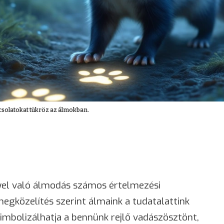
csolatokat tükröz az álmokban.
el való álmodás számos értelmezési
megközelítés szerint álmaink a tudatalattink
zimbolizálhatja a bennünk rejlő vadászösztönt,