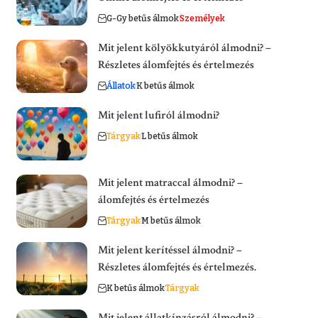
G-Gy betűs álmok
Személyek
Mit jelent kölyökkutyáról álmodni? –
Részletes álomfejtés és értelmezés
Állatok
K betűs álmok
Mit jelent lufiról álmodni?
Tárgyak
L betűs álmok
Mit jelent matraccal álmodni? –
álomfejtés és értelmezés
Tárgyak
M betűs álmok
Mit jelent kerítéssel álmodni? –
Részletes álomfejtés és értelmezés.
K betűs álmok
Tárgyak
Mit jelent állatkínzásról álmodni? –