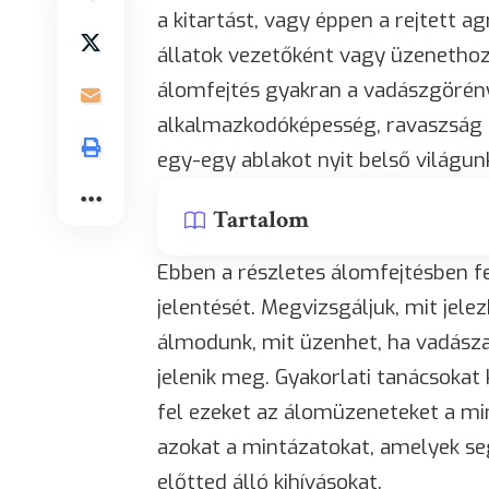
a kitartást, vagy éppen a rejtett ag
állatok vezetőként vagy üzenetho
álomfejtés gyakran a vadászgörény
alkalmazkodóképesség, ravaszság –
egy-egy ablakot nyit belső világun
Tartalom
Ebben a részletes álomfejtésben 
jelentését. Megvizsgáljuk, mit jele
álmodunk, mit üzenhet, ha vadászat
jelenik meg. Gyakorlati tanácsoka
fel ezeket az álomüzeneteket a mi
azokat a mintázatokat, amelyek s
előtted álló kihívásokat.