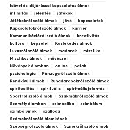
Idővel és időjárással kapcsolatos álmok
intimitás
jelentés
játékok
Játékokról szóló álmok
jövő
kapcsolatok
Kapcsolatokról szóló álmok
karrier
Kommunikációról szóló álmok
kreativitás
kultúra
képzelet
Közlekedés álmok
Luxusról szóló álmok
madarak
misztika
Misztikus álmok
művészet
Növények álomban
online
patak
pszichológia
Pénzügyről szóló álmok
Rendkívüli álmok
Ruhadarabokról szóló álmok
spiritualitás
spirituális
spirituális jelentés
Sportról szóló álmok
Szakmákról szóló álmok
Személy álomban
szimbolika
szimbólum
szimbólumok
szálloda
Számokról szóló álomképek
Szépségről szóló álmok
Színekről szóló álmok