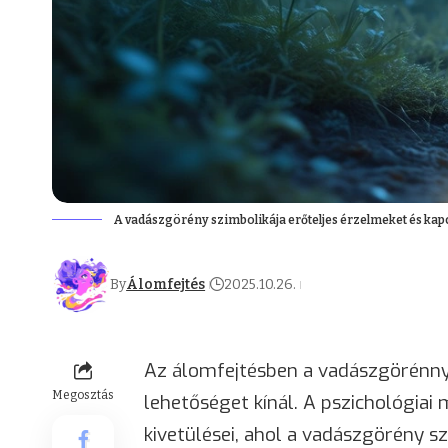
A vadászgörény szimbolikája erőteljes érzelmeket és kap
By
Álomfejtés
2025.10.26.
Az álomfejtésben a vadászgörénny
Megosztás
lehetőséget kínál. A pszichológiai 
kivetülései, ahol a vadászgörény s