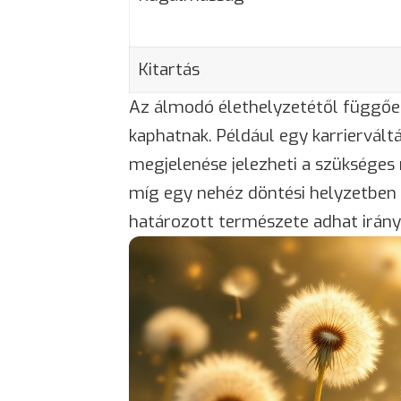
Kitartás
Az álmodó élethelyzetétől függően
kaphatnak. Például egy karriervál
megjelenése jelezheti a szüksége
míg egy nehéz döntési helyzetben
határozott természete adhat irán