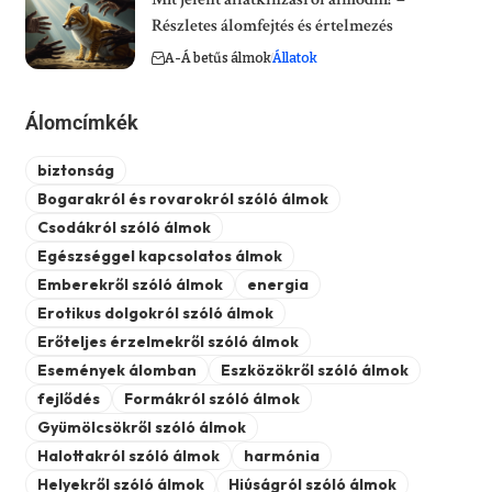
Részletes álomfejtés és értelmezés
A-Á betűs álmok
Állatok
Álomcímkék
biztonság
Bogarakról és rovarokról szóló álmok
Csodákról szóló álmok
Egészséggel kapcsolatos álmok
Emberekről szóló álmok
energia
Erotikus dolgokról szóló álmok
Erőteljes érzelmekről szóló álmok
Események álomban
Eszközökről szóló álmok
fejlődés
Formákról szóló álmok
Gyümölcsökről szóló álmok
Halottakról szóló álmok
harmónia
Helyekről szóló álmok
Hiúságról szóló álmok