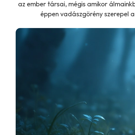
az ember társai, mégis amikor álmainkb
éppen vadászgörény szerepel az 