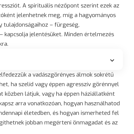
ressziót. A spirituális nézőpont szerint ezek az
zóként jelenhetnek meg, míg a hagyományos
 tulajdonságaihoz – fürgeség,
 kapcsolja jelentésüket. Minden értelmezés
kra.
felfedezzük a vadászgörényes álmok sokrétű
zhet, ha szelíd vagy éppen agresszív görénnyel
 közben látjuk, vagy ha éppen háziállatként
t kapsz arra vonatkozóan, hogyan használhatod
ndennapi életedben, és hogyan ismerheted fel
egíthetnek jobban megérteni önmagadat és az