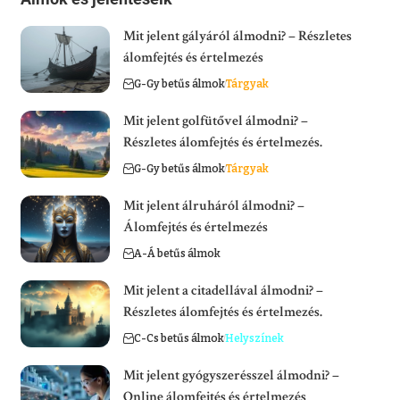
Mit jelent gályáról álmodni? – Részletes
álomfejtés és értelmezés
G-Gy betűs álmok
Tárgyak
Mit jelent golfütővel álmodni? –
Részletes álomfejtés és értelmezés.
G-Gy betűs álmok
Tárgyak
Mit jelent álruháról álmodni? –
Álomfejtés és értelmezés
A-Á betűs álmok
Mit jelent a citadellával álmodni? –
Részletes álomfejtés és értelmezés.
C-Cs betűs álmok
Helyszínek
Mit jelent gyógyszerésszel álmodni? –
Online álomfejtés és értelmezés