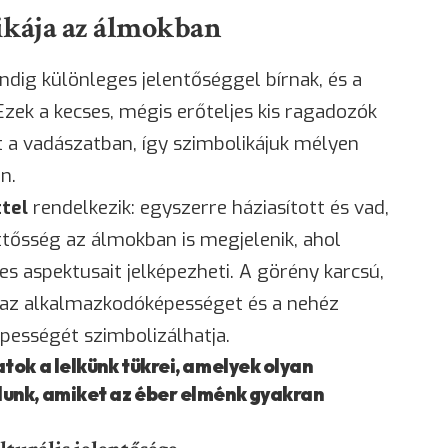
ikája az álmokban
dig különleges jelentőséggel bírnak, és a
Ezek a kecses, mégis erőteljes kis ragadozók
t a vadászatban, így szimbolikájuk mélyen
n.
tel
rendelkezik: egyszerre háziasított és vad,
ttősség az álmokban is megjelenik, ahol
s aspektusait jelképezheti. A görény karcsú,
az alkalmazkodóképességet és a nehéz
ességét szimbolizálhatja.
tok a lelkünk tükrei, amelyek olyan
unk, amiket az éber elménk gyakran