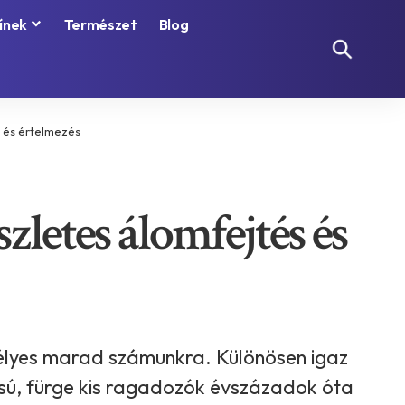
ínek
Természet
Blog
s és értelmezés
zletes álomfejtés és
télyes marad számunkra. Különösen igaz
csú, fürge kis ragadozók évszázadok óta