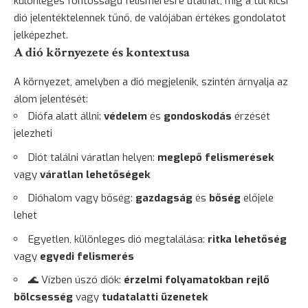
különleges fontosságú felismerésre utalhat, míg a túl kicsi
dió jelentéktelennek tűnő, de valójában értékes gondolatot
jelképezhet.
A dió környezete és kontextusa
A környezet, amelyben a dió megjelenik, szintén árnyalja az
álom jelentését:
Diófa alatt állni:
védelem
és
gondoskodás
érzését
jelezheti
Diót találni váratlan helyen:
meglepő felismerések
vagy
váratlan lehetőségek
Dióhalom vagy bőség:
gazdagság
és
bőség
előjele
lehet
Egyetlen, különleges dió megtalálása:
ritka lehetőség
vagy
egyedi felismerés
🌊 Vízben úszó diók:
érzelmi folyamatokban rejlő
bölcsesség
vagy
tudatalatti üzenetek