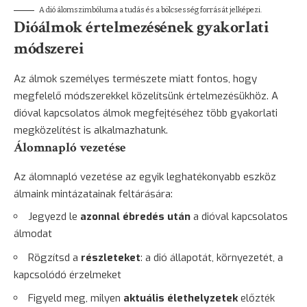
A dió álomszimbóluma a tudás és a bölcsesség forrását jelképezi.
Dióálmok értelmezésének gyakorlati
módszerei
Az álmok személyes természete miatt fontos, hogy
megfelelő módszerekkel közelítsünk értelmezésükhöz. A
dióval kapcsolatos álmok megfejtéséhez több gyakorlati
megközelítést is alkalmazhatunk.
Álomnapló vezetése
Az
álomnapló vezetése
az egyik leghatékonyabb eszköz
álmaink mintázatainak feltárására:
Jegyezd le
azonnal ébredés után
a dióval kapcsolatos
álmodat
Rögzítsd a
részleteket
: a dió állapotát, környezetét, a
kapcsolódó érzelmeket
Figyeld meg, milyen
aktuális élethelyzetek
előzték