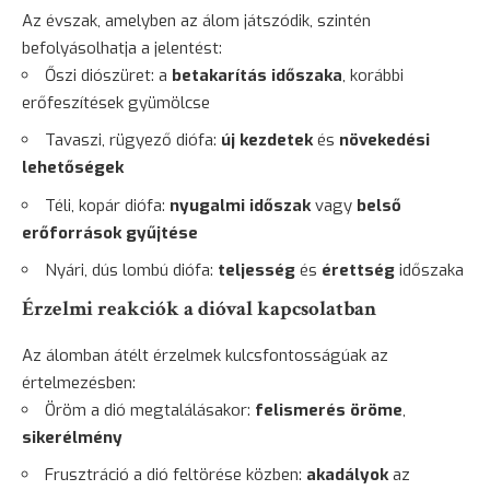
Az évszak, amelyben az álom játszódik, szintén
befolyásolhatja a jelentést:
Őszi diószüret: a
betakarítás időszaka
, korábbi
erőfeszítések gyümölcse
Tavaszi, rügyező diófa:
új kezdetek
és
növekedési
lehetőségek
Téli, kopár diófa:
nyugalmi időszak
vagy
belső
erőforrások gyűjtése
Nyári, dús lombú diófa:
teljesség
és
érettség
időszaka
Érzelmi reakciók a dióval kapcsolatban
Az álomban átélt érzelmek kulcsfontosságúak az
értelmezésben:
Öröm a dió megtalálásakor:
felismerés öröme
,
sikerélmény
Frusztráció a dió feltörése közben:
akadályok
az