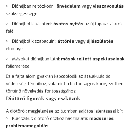
Dióhéjban rejtőzködni:
önvédelem
vagy
visszavonulás
szükségessége
Dióhéjból kitekinteni:
óvatos nyitás
az új tapasztalatok
felé
Dióhéjból kiszabadulni:
áttörés
vagy
újjászületés
élménye
Másokat dióhéjban látni:
mások rejtett aspektusainak
felismerése
Ez a fajta álom gyakran kapcsolódik az átalakulás és
védettség témáihoz, valamint a biztonságos környezetben
történő növekedés fontosságához.
Diótörő figurák vagy eszközök
A diótörők megjelenése az álomban sajátos jelentéssel bír:
Klasszikus diótörő eszköz használata:
módszeres
problémamegoldás