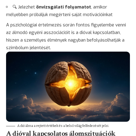
🔍 Jelezhet
önvizsgálati folyamatot
, amikor
mélyebben próbáljuk megérteni saját motivációinkat
A pszichológiai értelmezés során fontos figyelembe venni
az álmodó egyéni asszociációit is a dióval kapcsolatban,
hiszen a személyes élmények nagyban befolyásolhatják a
szimbólum jelentését.
A dió álma a rejtett értékek és a belső világ felfedezését jelzi.
A dióval kapcsolatos álomszituációk