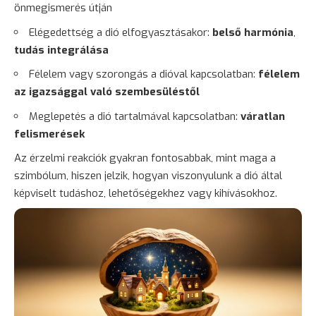
önmegismerés útján
Elégedettség a dió elfogyasztásakor:
belső harmónia
,
tudás integrálása
Félelem
vagy
szorongás
a dióval kapcsolatban:
félelem
az igazsággal való szembesüléstől
Meglepetés a dió tartalmával kapcsolatban:
váratlan
felismerések
Az érzelmi reakciók gyakran fontosabbak, mint maga a
szimbólum, hiszen jelzik, hogyan viszonyulunk a dió által
képviselt tudáshoz, lehetőségekhez vagy kihívásokhoz.