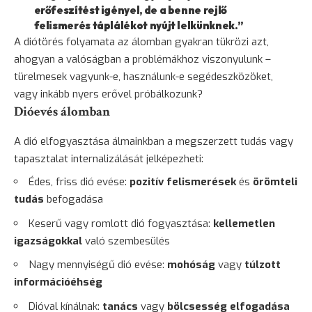
erőfeszítést igényel, de a benne rejlő
felismerés táplálékot nyújt lelkünknek.”
A diótörés folyamata az álomban gyakran tükrözi azt,
ahogyan a valóságban a problémákhoz viszonyulunk –
türelmesek vagyunk-e, használunk-e segédeszközöket,
vagy inkább nyers erővel próbálkozunk?
Dióevés álomban
A dió elfogyasztása álmainkban a megszerzett tudás vagy
tapasztalat
internalizálását jelképezheti:
Édes, friss dió evése:
pozitív felismerések
és
örömteli
tudás
befogadása
Keserű vagy romlott dió fogyasztása:
kellemetlen
igazságokkal
való szembesülés
Nagy mennyiségű dió evése:
mohóság
vagy
túlzott
információéhség
Dióval kínálnak:
tanács
vagy
bölcsesség elfogadása