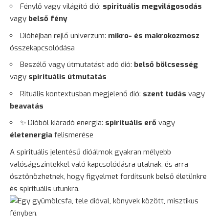
Fénylő vagy világító dió:
spirituális megvilágosodás
vagy
belső fény
Dióhéjban rejlő univerzum:
mikro- és makrokozmosz
összekapcsolódása
Beszélő vagy útmutatást adó dió:
belső bölcsesség
vagy
spirituális útmutatás
Rituális kontextusban megjelenő dió:
szent tudás
vagy
beavatás
✨ Dióból kiáradó energia:
spirituális erő
vagy
életenergia
felismerése
A spirituális jelentésű dióálmok gyakran mélyebb
valóságszintekkel való kapcsolódásra utalnak, és arra
ösztönözhetnek, hogy figyelmet fordítsunk belső életünkre
és spirituális utunkra.