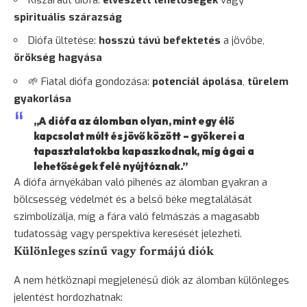
spirituális szárazság
Diófa ültetése:
hosszú távú befektetés
a jövőbe,
örökség hagyása
🌱 Fiatal diófa gondozása:
potenciál ápolása
,
türelem
gyakorlása
„A diófa az álomban olyan, mint egy élő
kapcsolat múlt és jövő között – gyökerei a
tapasztalatokba kapaszkodnak, míg ágai a
lehetőségek felé nyújtóznak.”
A diófa árnyékában való pihenés az álomban gyakran a
bölcsesség védelmét és a belső béke megtalálását
szimbolizálja, míg a fára való felmászás a magasabb
tudatosság vagy perspektíva keresését jelezheti.
Különleges színű vagy formájú diók
A nem hétköznapi megjelenésű diók az álomban különleges
jelentést hordozhatnak: