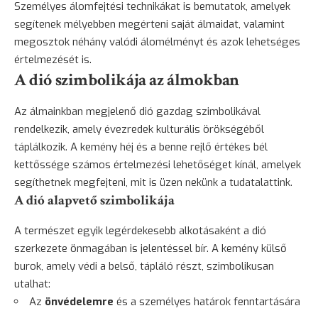
Személyes álomfejtési technikákat is bemutatok, amelyek
segítenek mélyebben megérteni saját álmaidat, valamint
megosztok néhány valódi álomélményt és azok lehetséges
értelmezését is.
A dió szimbolikája az álmokban
Az álmainkban megjelenő dió gazdag szimbolikával
rendelkezik, amely évezredek kulturális örökségéből
táplálkozik. A kemény héj és a benne rejlő értékes bél
kettőssége számos értelmezési lehetőséget kínál, amelyek
segíthetnek megfejteni, mit is üzen nekünk a tudatalattink.
A dió alapvető szimbolikája
A természet egyik legérdekesebb alkotásaként a dió
szerkezete önmagában is jelentéssel bír. A kemény külső
burok, amely védi a belső, tápláló részt, szimbolikusan
utalhat:
Az
önvédelemre
és a személyes határok fenntartására