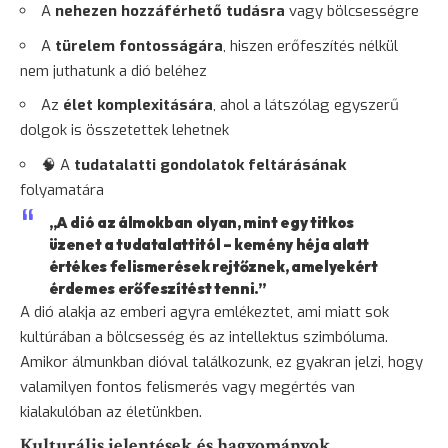
A
nehezen hozzáférhető tudásra
vagy bölcsességre
A
türelem fontosságára
, hiszen erőfeszítés nélkül
nem juthatunk a dió beléhez
Az
élet komplexitására
, ahol a látszólag egyszerű
dolgok is összetettek lehetnek
🧠 A
tudatalatti gondolatok feltárásának
folyamatára
„A dió az álmokban olyan, mint egy titkos
üzenet a tudatalattitól – kemény héja alatt
értékes felismerések rejtőznek, amelyekért
érdemes erőfeszítést tenni.”
A dió alakja az emberi agyra emlékeztet, ami miatt sok
kultúrában a
bölcsesség
és az intellektus szimbóluma.
Amikor álmunkban dióval találkozunk, ez gyakran jelzi, hogy
valamilyen fontos felismerés vagy megértés van
kialakulóban az életünkben.
Kulturális jelentések és hagyományok