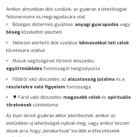
Amikor álmunkban diót szedünk, az gyakran a lehetőségek
felismerésére és megragadására utal:
Bőséges diótermés gyűjtése:
anyagi gyarapodás
vagy
bőség
közeledtét jelezheti
Nehezen elérhető diók szedése:
kihívásokkal teli célok
követésére utalhat
Mások segítségével történő diószedés:
együttműködés
fontosságát hangsúlyozza
Földről való diószedés: az
alázatosság jutalma
és a
részletekre való
figyelem
fontossága
🌳 Fáról való diószedés:
magasabb célok
és
spirituális
törekvések
szimbóluma
Az ilyen álmok gyakran akkor jelentkeznek, amikor az
életünkben új lehetőségek nyílnak meg, vagy amikor készen
állunk arra, hogy „betakarítsuk” korábbi erőfeszítéseink