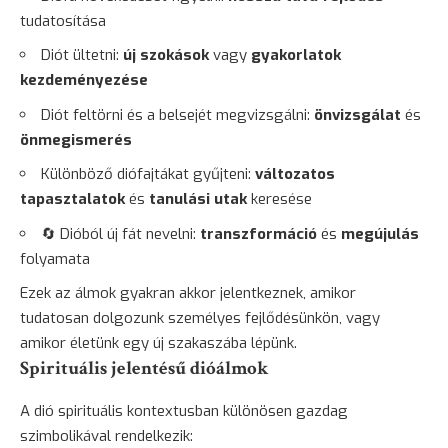
tudatosítása
Diót ültetni:
új szokások
vagy
gyakorlatok
kezdeményezése
Diót feltörni és a belsejét megvizsgálni:
önvizsgálat
és
önmegismerés
Különböző diófajtákat gyűjteni:
változatos
tapasztalatok
és
tanulási utak
keresése
🔄 Dióból új fát nevelni:
transzformáció
és
megújulás
folyamata
Ezek az álmok gyakran akkor jelentkeznek, amikor
tudatosan dolgozunk személyes fejlődésünkön, vagy
amikor életünk egy új szakaszába lépünk.
Spirituális jelentésű dióálmok
A dió spirituális kontextusban különösen gazdag
szimbolikával rendelkezik: