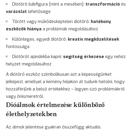
Diótörő bábfigura (mint a mesében):
transzformáció
és
varázslat
lehetősége
Törött vagy működésképtelen diótörő:
hatékony
eszközök hiánya
a problémák megoldásához
Különleges, egyedi diótörő:
kreatív megközelítések
fontossága
Diótörőt ajándékba kapni:
segítség érkezése
egy nehéz
helyzet megoldásához
A diótörő eszköz szimbolikusan azt a képességünket
jelképezi, amellyel a kemény héjakon át tudunk hatolni, hogy
hozzáférjünk a belső értékekhez – legyen szó problémákról
vagy önismeretről.
Dióálmok értelmezése különböző
élethelyzetekben
Az álmok jelentése gyakran összefügg aktuális