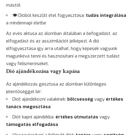
mástól
🍽️ Dióból készült
étel
fogyasztása:
tudás integrálása
a mindennapi életbe
Az evés aktusa az álomban általában a befogadást, az
elfogadást és az asszimilációt jelképezi. A dió
elfogyasztása így arra utalhat, hogy képesek vagyunk
magunkévá tenni és hasznosítani a megszerzett tudást
vagy felismeréseket.
Dió ajándékozása vagy kapása
Az ajándékozás gesztusa az álomban különleges
jelentőséggel bír:
Diót ajándékozni valakinek:
bölcsesség
vagy
értékes
tanács megosztása
Diót kapni ajándékba:
értékes útmutatás
vagy
támogatás elfogadása
Visszautasítani a felkínált diót:
tanács
vagy
segítség