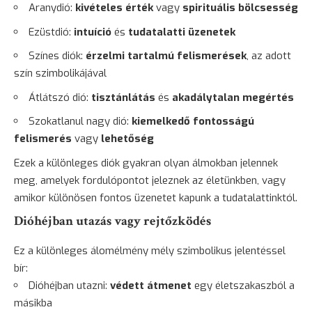
Aranydió:
kivételes érték
vagy
spirituális bölcsesség
Ezüstdió:
intuíció
és
tudatalatti üzenetek
Színes diók:
érzelmi tartalmú felismerések
, az adott
szín szimbolikájával
Átlátszó dió:
tisztánlátás
és
akadálytalan megértés
Szokatlanul nagy dió:
kiemelkedő fontosságú
felismerés
vagy
lehetőség
Ezek a különleges diók gyakran olyan álmokban jelennek
meg, amelyek fordulópontot jeleznek az életünkben, vagy
amikor különösen fontos üzenetet kapunk a tudatalattinktól.
Dióhéjban utazás vagy rejtőzködés
Ez a különleges álomélmény mély szimbolikus jelentéssel
bír:
Dióhéjban utazni:
védett átmenet
egy életszakaszból a
másikba