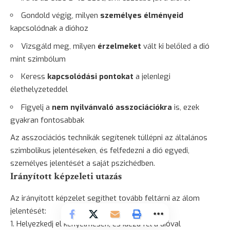
Gondold végig, milyen
személyes élményeid
kapcsolódnak a dióhoz
Vizsgáld meg, milyen
érzelmeket
vált ki belőled a dió
mint szimbólum
Keress
kapcsolódási pontokat
a jelenlegi
élethelyzeteddel
Figyelj a
nem nyilvánvaló asszociációkra
is, ezek
gyakran fontosabbak
Az asszociációs technikák segítenek túllépni az általános
szimbolikus jelentéseken, és felfedezni a dió egyedi,
személyes jelentését a saját pszichédben.
Irányított képzeleti utazás
Az irányított képzelet segíthet tovább feltárni az álom
jelentését:
Helyezkedj el kényelmesen, és idézd fel a dióval