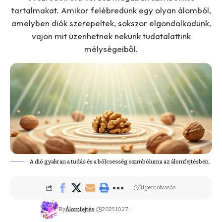
tartalmakat. Amikor felébredünk egy olyan álomból,
amelyben diók szerepeltek, sokszor elgondolkodunk,
vajon mit üzenhetnek nekünk tudatalattink
mélységeiből.
A dió gyakran a tudás és a bölcsesség szimbóluma az álomfejtésben.
31 perc olvasás
By
Álomfejtés
2025.10.27.