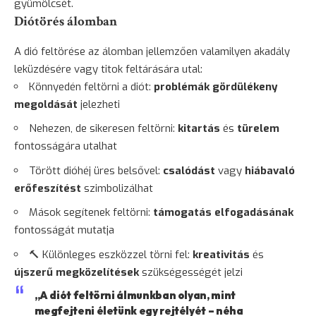
gyümölcsét.
Diótörés álomban
A dió feltörése az álomban jellemzően valamilyen akadály
leküzdésére vagy titok feltárására utal:
Könnyedén feltörni a diót:
problémák gördülékeny
megoldását
jelezheti
Nehezen, de sikeresen feltörni:
kitartás
és
türelem
fontosságára utalhat
Törött dióhéj üres belsővel:
csalódást
vagy
hiábavaló
erőfeszítést
szimbolizálhat
Mások segítenek feltörni:
támogatás elfogadásának
fontosságát mutatja
🔨 Különleges eszközzel törni fel:
kreativitás
és
újszerű megközelítések
szükségességét jelzi
„A diót feltörni álmunkban olyan, mint
megfejteni életünk egy rejtélyét – néha