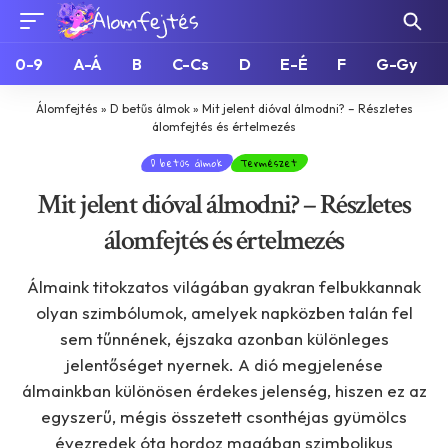
0-9
A-Á
B
C-Cs
D
E-É
F
G-Gy
Álomfejtés
»
D betűs álmok
»
Mit jelent dióval álmodni? – Részletes
álomfejtés és értelmezés
D betűs álmok
Természet
Mit jelent dióval álmodni? – Részletes
álomfejtés és értelmezés
Álmaink titokzatos világában gyakran felbukkannak
olyan szimbólumok, amelyek napközben talán fel
sem tűnnének, éjszaka azonban különleges
jelentőséget nyernek. A dió megjelenése
álmainkban különösen érdekes jelenség, hiszen ez az
egyszerű, mégis összetett csonthéjas gyümölcs
évezredek óta hordoz magában szimbolikus