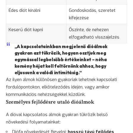
Édes diót kínálni
Gondoskodás,
szeretet
kifejezése
Keserű diót kapni
Őszinte, de nehezen
elfogadható visszajelzés
„A kapcsolatainkban megjelenő dióálmok
gyakran azt tükrözik, hogyan osztjuk meg
egymással legbelsőbb értékeinket – néha
kemény héjat kell feltörnünk ahhoz, hogy
eljussunk a valódi intimitásig.”
Az ilyen álmok különösen gyakoriak lehetnek kapcsolati
fordulópontokon, elköteleződés idején, vagy amikor
kommunikációs nehézségekkel küzdünk.
Személyes fejlődésre utaló dióálmok
A dióval kapcsolatos álmok gyakran tükrözik belső
növekedési folyamatainkat:
Diófa növekedését figyelni:
hosszú távú fejlődés