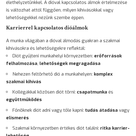
élethelyzetünkkel. A dióval kapcsolatos álmok értelmezése
is változhat attól függően, milyen kihívásokkal vagy
lehetőségekkel nézünk szembe éppen.
Karrierrel kapcsolatos dióálmok
A munka világában a dióval álmodás gyakran a szakmai
kihívásokra és lehetőségekre reflektál:
Diót gyűjteni munkahelyi környezetben:
erőforrások
felhalmozása
,
lehetőségek megragadása
Nehezen feltörhető dió a munkahelyen:
komplex
szakmai kihívás
Kollégákkal közösen diót törni:
csapatmunka
és
együttműködés
Főnöknek diót adni vagy tőle kapni:
tudás átadása
vagy
elismerés
Szakmai környezetben értékes diót találni:
ritka karrier-
lehetőség