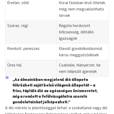
Éretlen, zöld
Korai fázisban lévő ötletek,
még nem megvalósítható
tervek
Száraz, régi
Régóta hordozott
bölcsesség, időtálló
igazságok
Romlott, penészes
Elavult gondolkodásmód,
káros meggyőződések
Üres héj
Csalódás, hiányérzet, be
nem teljesült ígéretek
„Az álmainkban megjelenő dió állapota
tükrözheti saját belső világunk állapotát – a
friss, tápláló dió az egészséges önismeretet,
míg a romlott a felülvizsgálatra szoruló
gondolatainkat jelképezheti.”
A dió mérete is jelentőséggel bírhat: a szokatlanul nagy dió