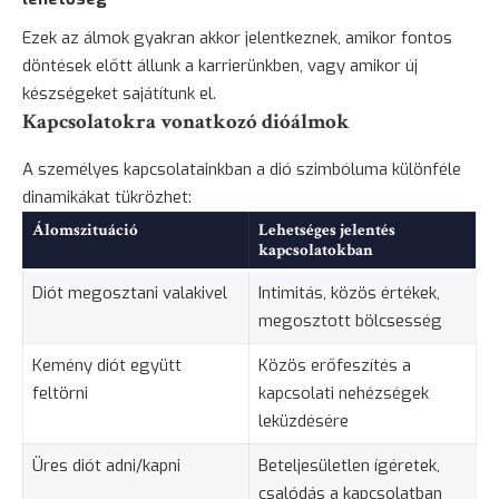
Ezek az álmok gyakran akkor jelentkeznek, amikor fontos
döntések előtt állunk a karrierünkben, vagy amikor új
készségeket sajátítunk el.
Kapcsolatokra vonatkozó dióálmok
A személyes kapcsolatainkban a dió szimbóluma különféle
dinamikákat tükrözhet:
Álomszituáció
Lehetséges jelentés
kapcsolatokban
Diót megosztani valakivel
Intimitás, közös értékek,
megosztott bölcsesség
Kemény diót együtt
Közös erőfeszítés a
feltörni
kapcsolati nehézségek
leküzdésére
Üres diót adni/kapni
Beteljesületlen ígéretek,
csalódás a kapcsolatban