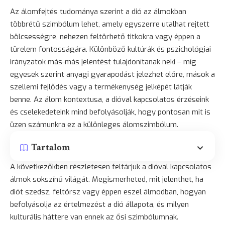
Az álomfejtés tudománya szerint a dió az álmokban
többrétű szimbólum lehet, amely egyszerre utalhat rejtett
bölcsességre, nehezen feltörhető titkokra vagy éppen a
türelem fontosságára. Különböző kultúrák és pszichológiai
irányzatok más-más jelentést tulajdonítanak neki – míg
egyesek szerint anyagi gyarapodást jelezhet előre, mások a
szellemi fejlődés vagy a termékenység jelképét látják
benne. Az álom kontextusa, a dióval kapcsolatos érzéseink
és cselekedeteink mind befolyásolják, hogy pontosan mit is
üzen számunkra ez a különleges álomszimbólum.
Tartalom
A következőkben részletesen feltárjuk a dióval kapcsolatos
álmok sokszínű világát. Megismerheted, mit jelenthet, ha
diót szedsz, feltörsz vagy éppen eszel álmodban, hogyan
befolyásolja az értelmezést a dió állapota, és milyen
kulturális háttere van ennek az ősi szimbólumnak.