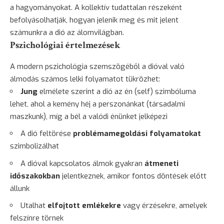
a hagyományokat. A kollektív tudattalan részeként
befolyásolhatják, hogyan jelenik meg és mit jelent
számunkra a dió az álomvilágban.
Pszichológiai értelmezések
A modern pszichológia szemszögéből a dióval való
álmodás számos lelki folyamatot tükrözhet:
Jung
elmélete szerint a dió az én (self) szimbóluma
lehet, ahol a kemény héj a perszonánkat (társadalmi
maszkunk), míg a bél a valódi énünket jelképezi
A dió feltörése
problémamegoldási folyamatokat
szimbolizálhat
A dióval kapcsolatos álmok gyakran
átmeneti
időszakokban
jelentkeznek, amikor fontos döntések előtt
állunk
Utalhat
elfojtott emlékekre
vagy érzésekre, amelyek
felszínre törnek