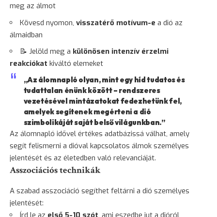
meg az álmot
Kövesd nyomon,
visszatérő motívum-e
a dió az
álmaidban
📝 Jelöld meg a
különösen intenzív érzelmi
reakciókat
kiváltó elemeket
„Az álomnapló olyan, mint egy híd tudatos és
tudattalan énünk között – rendszeres
vezetésével mintázatokat fedezhetünk fel,
amelyek segítenek megérteni a dió
szimbolikáját saját belső világunkban.”
Az álomnapló idővel értékes adatbázissá válhat, amely
segít felismerni a dióval kapcsolatos álmok személyes
jelentését és az életedben való relevanciáját.
Asszociációs technikák
A szabad asszociáció segíthet feltárni a dió személyes
jelentését:
Írd le az
első 5-10 szót
, ami eszedbe jut a dióról