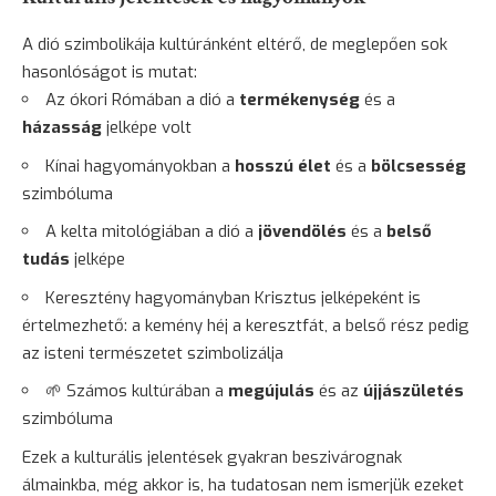
A dió szimbolikája kultúránként eltérő, de meglepően sok
hasonlóságot is mutat:
Az ókori Rómában a dió a
termékenység
és a
házasság
jelképe volt
Kínai hagyományokban a
hosszú élet
és a
bölcsesség
szimbóluma
A kelta mitológiában a dió a
jövendölés
és a
belső
tudás
jelképe
Keresztény hagyományban Krisztus jelképeként is
értelmezhető: a kemény héj a keresztfát, a belső rész pedig
az isteni természetet szimbolizálja
🌱 Számos kultúrában a
megújulás
és az
újjászületés
szimbóluma
Ezek a kulturális jelentések gyakran beszivárognak
álmainkba, még akkor is, ha tudatosan nem ismerjük ezeket