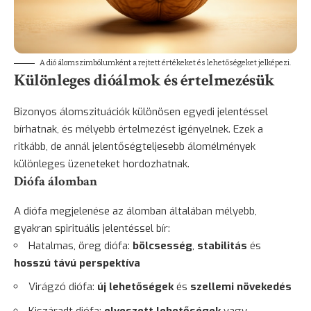
A dió álomszimbólumként a rejtett értékeket és lehetőségeket jelképezi.
Különleges dióálmok és értelmezésük
Bizonyos álomszituációk különösen egyedi jelentéssel
bírhatnak, és mélyebb értelmezést igényelnek. Ezek a
ritkább, de annál jelentőségteljesebb álomélmények
különleges üzeneteket hordozhatnak.
Diófa álomban
A diófa megjelenése az álomban általában mélyebb,
gyakran spirituális jelentéssel bír:
Hatalmas, öreg diófa:
bölcsesség
,
stabilitás
és
hosszú távú perspektíva
Virágzó diófa:
új lehetőségek
és
szellemi
növekedés
Kiszáradt diófa:
elveszett lehetőségek
vagy