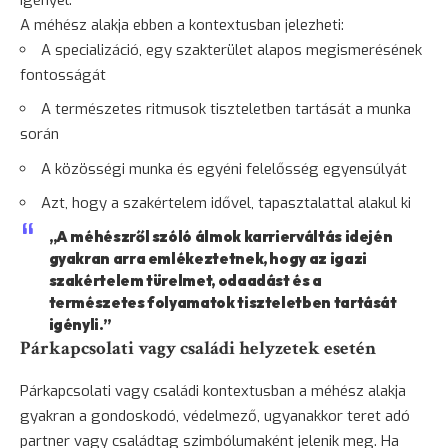
A méhész alakja ebben a kontextusban jelezheti:
A specializáció, egy szakterület alapos megismerésének
fontosságát
A természetes ritmusok tiszteletben tartását a munka
során
A közösségi munka és egyéni felelősség egyensúlyát
Azt, hogy a szakértelem idővel, tapasztalattal alakul ki
„A méhészről szóló álmok karrierváltás idején
gyakran arra emlékeztetnek, hogy az igazi
szakértelem türelmet, odaadást és a
természetes folyamatok tiszteletben tartását
igényli.”
Párkapcsolati vagy családi helyzetek esetén
Párkapcsolati vagy családi kontextusban a méhész alakja
gyakran a gondoskodó, védelmező, ugyanakkor teret adó
partner vagy családtag szimbólumaként jelenik meg. Ha