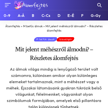
0-9
A-Á
B
C-Cs
D
E-É
F
G-Gy
Álomfejtés
»
M betűs álmok
»
Mit jelent méhészről álmodni? – Részletes
álomfejtés
M betűs álmok
Személyek
Mit jelent méhészről álmodni? –
Részletes álomfejtés
Az álmok világa mindig is lenyűgöző terület volt
számomra, különösen amikor olyan különleges
elemeket tartalmaznak, mint a méhészet vagy a
méhek. Éjszakai látomásaink gyakran tükrözik belső
világunkat, félelmeinket, vágyainkat olyan
szimbólumok formájában, amelyek első pillantásra
talán különösnek tűnhetnek.