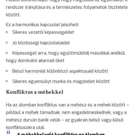
rendszer irányítása és a természetes folyamatok tisztelete
között.
Ez a harmonikus kapcsolat jelezheti:
Sikeres vezetői képességeidet
Jó közösségi kapcsolataidat
Képességet arra, hogy együttműködj másokkal anélkül,
hogy dominálni akarnád őket
Belső harmóniát különböző aspektusaid között
Sikeres egyensúlyt munka és magánélet között
Konfliktus a méhekkel
Ha az álomban konfliktus van a méhész és a méhek között –
például a méhek támadnak, nem engedelmeskednek, vagy a
méhész durván bánik velük – az gyakran belső vagy külső
konfliktusokra utal.
„A méhekkel való konfliktus az álomban