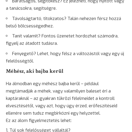
Barátságos, segítőkész? Ez jelezheti, hogy nyitott vagy
a tanácsokra, segítségre.
Távolságtartó,
titokzatos
? Talán nehezen férsz hozzá
belső bölcsességedhez.
Tanít valamit? Fontos üzenetet hordozhat számodra,
figyelj az átadott tudásra.
Fenyegető? Lehet, hogy félsz a változástól vagy egy új
felelősségtől.
Méhész, aki bajba kerül
Ha álmodban egy méhész bajba kerül – például
megtámadják a méhek, vagy valamilyen baleset éri a
kaptáraknál – az gyakran tükrözi félelmeidet a kontroll
elvesztésétől, vagy azt, hogy úgy érzed, erőfeszítéseid
ellenére sem tudsz megbirkózni egy helyzettel.
Ez az álom figyelmeztetés lehet:
Túl sok felelősséget vállaltál?