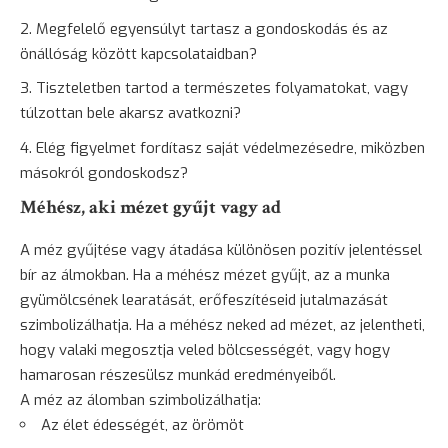
Megfelelő egyensúlyt tartasz a gondoskodás és az
önállóság között kapcsolataidban?
Tiszteletben tartod a természetes folyamatokat, vagy
túlzottan bele akarsz avatkozni?
Elég figyelmet fordítasz saját védelmezésedre, miközben
másokról gondoskodsz?
Méhész, aki mézet gyűjt vagy ad
A méz gyűjtése vagy átadása különösen pozitív jelentéssel
bír az álmokban. Ha a méhész mézet gyűjt, az a munka
gyümölcsének learatását, erőfeszítéseid jutalmazását
szimbolizálhatja. Ha a méhész neked ad mézet, az jelentheti,
hogy valaki megosztja veled bölcsességét, vagy hogy
hamarosan részesülsz munkád eredményeiből.
A méz az álomban szimbolizálhatja:
Az élet édességét, az örömöt