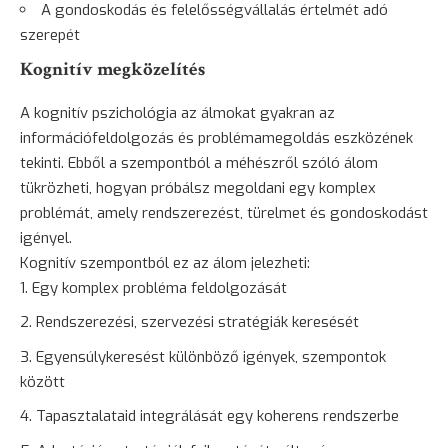
A gondoskodás és felelősségvállalás értelmét adó
szerepét
Kognitív megközelítés
A kognitív pszichológia az álmokat gyakran az
információfeldolgozás és problémamegoldás eszközének
tekinti. Ebből a szempontból a méhészről szóló álom
tükrözheti, hogyan próbálsz megoldani egy komplex
problémát, amely rendszerezést, türelmet és gondoskodást
igényel.
Kognitív szempontból ez az álom jelezheti:
Egy komplex probléma feldolgozását
Rendszerezési, szervezési stratégiák keresését
Egyensúlykeresést különböző igények, szempontok
között
Tapasztalataid integrálását egy koherens rendszerbe