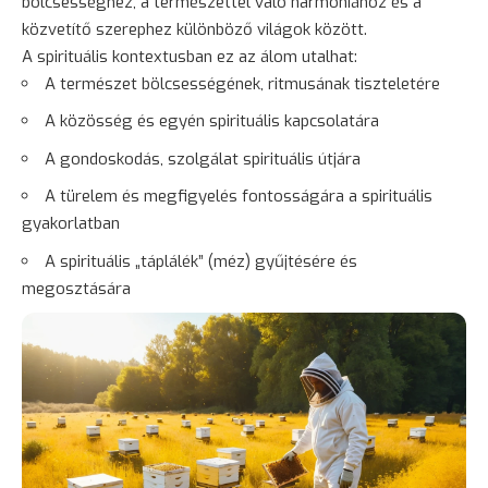
bölcsességhez, a természettel való harmóniához és a
közvetítő szerephez különböző világok között.
A spirituális kontextusban ez az álom utalhat:
A természet bölcsességének, ritmusának tiszteletére
A közösség és egyén spirituális kapcsolatára
A gondoskodás, szolgálat spirituális útjára
A türelem és megfigyelés fontosságára a spirituális
gyakorlatban
A spirituális „táplálék” (méz) gyűjtésére és
megosztására