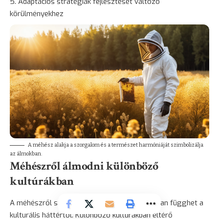
Adaptációs stratégiák fejlesztését változó
körülményekhez
A méhész alakja a szorgalom és a természet harmóniáját szimbolizálja
az álmokban.
Méhészről álmodni különböző
kultúrákban
A méhészről szóló álmok értelmezése nagyban függhet a
kulturális háttértől. Különböző kultúrákban eltérő