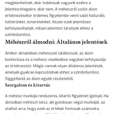
megjelenhetnek, akár tudatosak vagyunk ezekre a
jelentésrétegekre, akár nem. A méhészről szóló álom
értelmezésekor érdemes figyelembe venni saját kulturális
hátterünket, ismereteinket, hiszen ezek jelentősen
befolyásolhatják, milyen jelentést társítunk ehhez a
szimbólumhoz.
Méhészről álmodni: Általános jelentések
Amikor álmainkban méhésszel találkozunk, az álom
kontextusa és a méhész viselkedése nagyban befolyásolja
az értelmezést. Mégis vannak olyan általános jelentések,
amelyek gyakran kapcsolódnak ehhez a szimbólumhoz,
függetlenül az álom egyéb részleteitől.
Szorgalom és kitartás
A méhész munkája rendszeres, kitartó figyelmet igényel. Ha
álmodban méhészt látsz, aki gondosan végzi munkáját, az
utalhat arra, hogy ezek az értékek fontosak számodra,