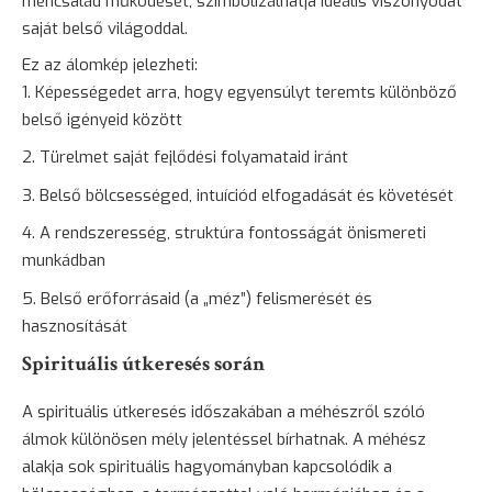
méhcsalád működését, szimbolizálhatja ideális viszonyodat
saját belső világoddal.
Ez az álomkép jelezheti:
Képességedet arra, hogy egyensúlyt teremts különböző
belső igényeid között
Türelmet saját fejlődési folyamataid iránt
Belső bölcsességed, intuíciód elfogadását és követését
A rendszeresség, struktúra fontosságát önismereti
munkádban
Belső erőforrásaid (a „méz”) felismerését és
hasznosítását
Spirituális útkeresés során
A spirituális útkeresés időszakában a méhészről szóló
álmok különösen mély jelentéssel bírhatnak. A méhész
alakja sok spirituális hagyományban kapcsolódik a