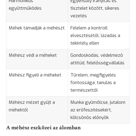
Harmonikus
Egyensúly irányítás és
együttműködés
tisztelet között, sikeres
vezetés
Méhek támadják a méhészt
Félelem
a kontroll
elvesztésétől,
lázadás
a
tekintély ellen
Méhész védi a méheket
Gondoskodás, védelmező
attitűd, felelősségvállalás
Méhész figyeli a méheket
Türelem, megfigyelés
fontossága, tanulás a
természettől
Méhész mézet gyűjt a
Munka gyümölcse, jutalom
méhektől
az erőfeszítésekért,
kölcsönös előnyök
A méhész eszközei az álomban