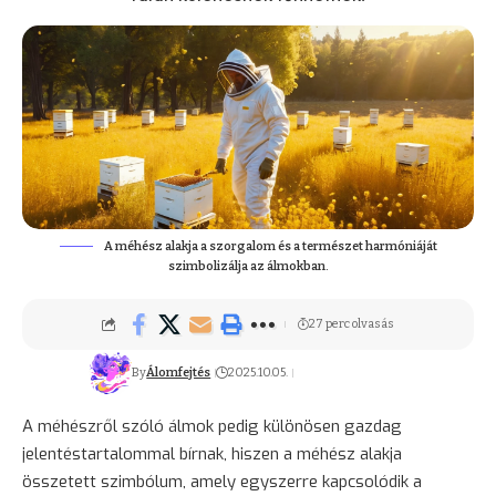
A méhész alakja a szorgalom és a természet harmóniáját
szimbolizálja az álmokban.
27 perc olvasás
By
Álomfejtés
2025.10.05.
A méhészről szóló álmok pedig különösen gazdag
jelentéstartalommal bírnak, hiszen a méhész alakja
összetett szimbólum, amely egyszerre kapcsolódik a