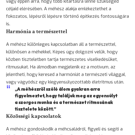
vagy éppen arra, hogy több kitartásra lenne szükséged
céljaid elérésében. A méhész alakja emlékeztethet a
fokozatos, lépésről lépésre történő építkezés fontosságára
is.
Harmónia a természettel
A méhész különleges kapcsolatban áll a természettel,
különösen a méhekkel. Képes úgy dolgozni velük, hogy
közben tiszteletben tartja természetes viselkedésüket,
ritmusukat. Ha álmodban megjelenik ez a motívum, az
jelentheti, hogy keresed a harmóniát a természeti világgal,
vagy vágyódsz egy kiegyensúlyozottabb életritmus után.
„A méhészről szóló álom gyakran arra
figyelmeztet, hogy találjuk meg az egyensúlyt
a szorgos munka és a természet ritmusának
tisztelete között.”
Közösségi kapcsolatok
A méhész gondoskodik a méhcsaládról, figyeli és segíti a