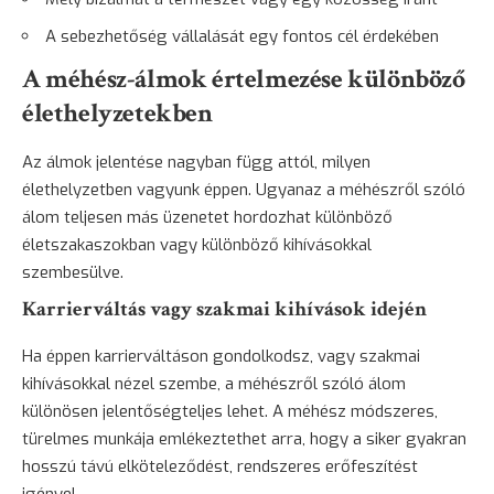
A sebezhetőség vállalását egy fontos cél érdekében
A méhész-álmok értelmezése különböző
élethelyzetekben
Az álmok jelentése nagyban függ attól, milyen
élethelyzetben vagyunk éppen. Ugyanaz a méhészről szóló
álom teljesen más üzenetet hordozhat különböző
életszakaszokban vagy különböző kihívásokkal
szembesülve.
Karrierváltás vagy szakmai kihívások idején
Ha éppen karrierváltáson gondolkodsz, vagy szakmai
kihívásokkal nézel szembe, a méhészről szóló álom
különösen jelentőségteljes lehet. A méhész módszeres,
türelmes munkája emlékeztethet arra, hogy a siker gyakran
hosszú távú elköteleződést, rendszeres erőfeszítést
igényel.