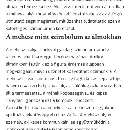
álmaid értelmezéséhez. Akár visszatérő motívum álmaidban
a méhész, akár most először találkoztál vele, ez az átfogó
útmutató segít megérteni, mit üzenhet tudatalattid ezen a
különleges szimbólumon keresztül.
A méhész mint szimbólum az álmokban
A méhész alakja rendkívül gazdag szimbólum, amely
számos jelentésréteget hordoz magában. Amikor
álmainkban feltűnik ez a figura, érdemes alaposan
megvizsgálni, milyen üzenetet közvetíthet számunkra. A
méhész ugyanis nem pusztán egy foglalkozás képviselője,
hanem olyan archetipikus alak, aki különleges kapcsolatban
áll a természettel, a méhek közösségével, és képes
irányítani, gondozni ezt a komplex rendszert.
Az ősi kultúrákban a méheket és a méhészetet gyakran
spirituális jelentőséggel ruházták fel. A méhész olyan
személy, aki képes kommunikálni és együttműködni a
méhekkel, ami egyfajta különleges képességre,