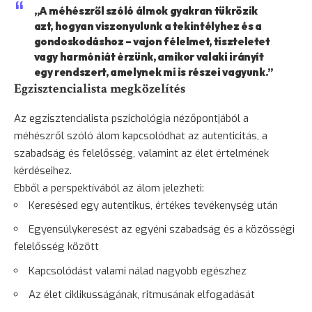
„A méhészről szóló álmok gyakran tükrözik
azt, hogyan viszonyulunk a tekintélyhez és a
gondoskodáshoz – vajon félelmet, tiszteletet
vagy harmóniát érzünk, amikor valaki irányít
egy rendszert, amelynek mi is részei vagyunk.”
Egzisztencialista megközelítés
Az egzisztencialista pszichológia nézőpontjából a
méhészről szóló álom kapcsolódhat az autenticitás, a
szabadság és felelősség, valamint az élet értelmének
kérdéseihez.
Ebből a perspektívából az álom jelezheti:
Keresésed egy autentikus, értékes tevékenység után
Egyensúlykeresést az egyéni szabadság és a közösségi
felelősség között
Kapcsolódást valami nálad nagyobb egészhez
Az élet ciklikusságának, ritmusának elfogadását