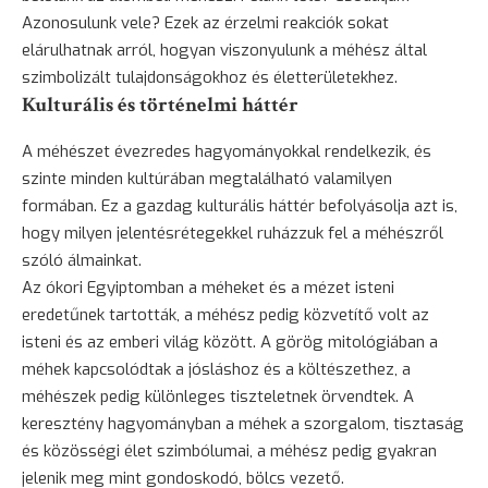
Azonosulunk vele? Ezek az érzelmi reakciók sokat
elárulhatnak arról, hogyan viszonyulunk a méhész által
szimbolizált tulajdonságokhoz és életterületekhez.
Kulturális és történelmi háttér
A méhészet évezredes hagyományokkal rendelkezik, és
szinte minden kultúrában megtalálható valamilyen
formában. Ez a gazdag kulturális háttér befolyásolja azt is,
hogy milyen jelentésrétegekkel ruházzuk fel a méhészről
szóló álmainkat.
Az ókori Egyiptomban a méheket és a mézet isteni
eredetűnek tartották, a méhész pedig közvetítő volt az
isteni és az emberi világ között. A görög mitológiában a
méhek kapcsolódtak a jósláshoz és a költészethez, a
méhészek pedig különleges tiszteletnek örvendtek. A
keresztény hagyományban a méhek a szorgalom, tisztaság
és közösségi élet szimbólumai, a méhész pedig gyakran
jelenik meg mint gondoskodó, bölcs vezető.