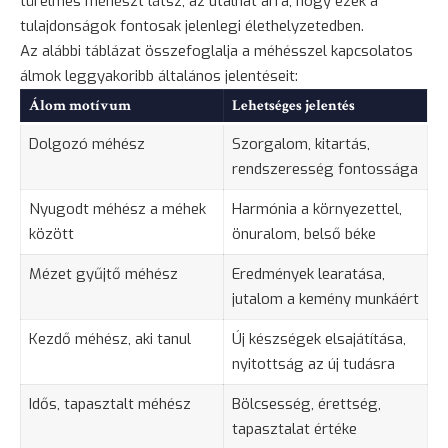
türelmes méhészt látsz, az utalhat arra, hogy ezek a
tulajdonságok fontosak jelenlegi élethelyzetedben.
Az alábbi táblázat összefoglalja a méhésszel kapcsolatos
álmok leggyakoribb általános jelentéseit:
Álom motívum
Lehetséges jelentés
Dolgozó méhész
Szorgalom, kitartás,
rendszeresség fontossága
Nyugodt méhész a méhek
Harmónia a környezettel,
között
önuralom, belső béke
Mézet gyűjtő méhész
Eredmények learatása,
jutalom a kemény munkáért
Kezdő méhész, aki tanul
Új készségek elsajátítása,
nyitottság az új tudásra
Idős, tapasztalt méhész
Bölcsesség, érettség,
tapasztalat
értéke