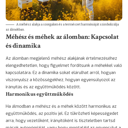
A méhész alakja a szorgalom és a természet harmóniáját szimbolizálja
az álmokban.
Méhész és méhek az álomban: Kapcsolat
és dinamika
Az álomban megjelenő méhész alakjának értelmezéséhez
elengedhetetlen, hogy figyelmet fordítsunk a méhekkel való
kapcsolatára. Ez a dinamika sokat elárulhat arról, hogyan
viszonyulsz a közösségekhez, hogyan egyensúlyozol az
irányítás és az együttműködés között.
Harmonikus együttműködés
Ha álmodban a méhész és a méhek között harmonikus az
együttműködés, az pozitív jel. Ez tükrözheti képességedet
arra, hogy vezetőként, irányítóként is tiszteletben tartsd
mások autonómiáját, vagy hogy megtaláld az egyensúlyt a