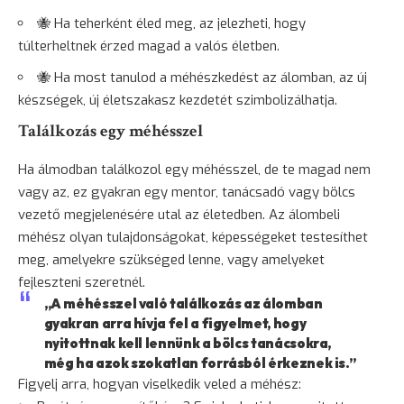
🐝 Ha teherként éled meg, az jelezheti, hogy
túlterheltnek érzed magad a valós életben.
🐝 Ha most tanulod a méhészkedést az álomban, az új
készségek, új életszakasz kezdetét szimbolizálhatja.
Találkozás egy méhésszel
Ha álmodban találkozol egy méhésszel, de te magad nem
vagy az, ez gyakran egy mentor, tanácsadó vagy bölcs
vezető megjelenésére utal az életedben. Az álombeli
méhész olyan tulajdonságokat, képességeket testesíthet
meg, amelyekre szükséged lenne, vagy amelyeket
fejleszteni szeretnél.
„A méhésszel való találkozás az álomban
gyakran arra hívja fel a figyelmet, hogy
nyitottnak kell lennünk a bölcs tanácsokra,
még ha azok szokatlan forrásból érkeznek is.”
Figyelj arra, hogyan viselkedik veled a méhész: