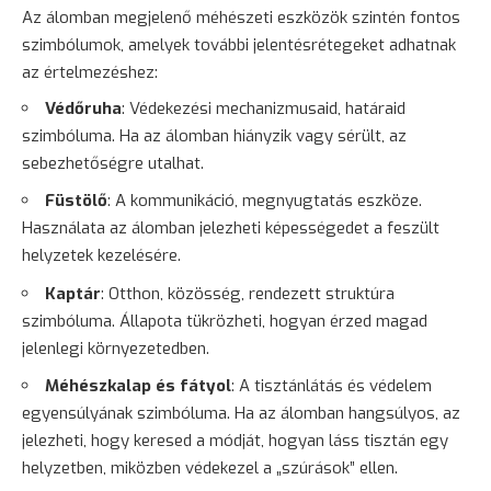
Az álomban megjelenő méhészeti eszközök szintén fontos
szimbólumok, amelyek további jelentésrétegeket adhatnak
az értelmezéshez:
Védőruha
: Védekezési mechanizmusaid, határaid
szimbóluma. Ha az álomban hiányzik vagy sérült, az
sebezhetőségre utalhat.
Füstölő
: A kommunikáció, megnyugtatás eszköze.
Használata az álomban jelezheti képességedet a feszült
helyzetek kezelésére.
Kaptár
: Otthon, közösség, rendezett struktúra
szimbóluma. Állapota tükrözheti, hogyan érzed magad
jelenlegi környezetedben.
Méhészkalap és fátyol
: A tisztánlátás és védelem
egyensúlyának szimbóluma. Ha az álomban hangsúlyos, az
jelezheti, hogy keresed a módját, hogyan láss tisztán egy
helyzetben, miközben védekezel a „szúrások” ellen.