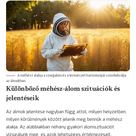
A méhész alakja a szorgalom és a természet harmóniáját szimbolizálja
az álmokban.
Különböző méhész-álom szituációk és
jelentéseik
Az álmok jelentése nagyban függ attól, milyen helyzetben,
milyen körülmények között jelenik meg bennük a méhész
alakja. Az alábbiakban néhány gyakori álomszituációt
vizsgálunk meg, és azok lehetséges értelmezéseit.