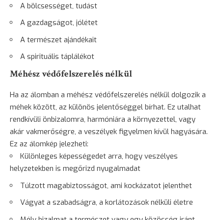
A bölcsességet, tudást
A gazdagságot, jólétet
A természet ajándékait
A spirituális táplálékot
Méhész védőfelszerelés nélkül
Ha az álomban a méhész védőfelszerelés nélkül dolgozik a
méhek között, az különös jelentőséggel bírhat. Ez utalhat
rendkívüli önbizalomra, harmóniára a környezettel, vagy
akár vakmerőségre, a veszélyek figyelmen kívül hagyására.
Ez az álomkép jelezheti:
Különleges képességedet arra, hogy veszélyes
helyzetekben is megőrizd nyugalmadat
Túlzott magabiztosságot, ami kockázatot jelenthet
Vágyat a szabadságra, a korlátozások nélküli életre
Mély bizalmat a természet vagy egy közösség iránt