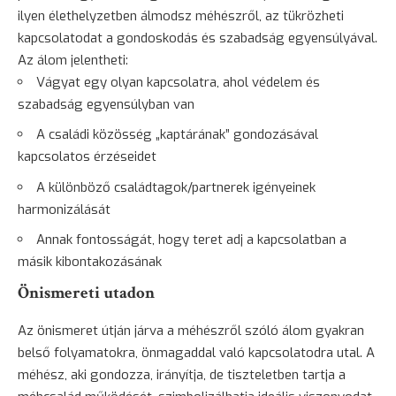
ilyen élethelyzetben álmodsz méhészről, az tükrözheti
kapcsolatodat a gondoskodás és szabadság egyensúlyával.
Az álom jelentheti:
Vágyat egy olyan kapcsolatra, ahol védelem és
szabadság egyensúlyban van
A családi közösség „kaptárának” gondozásával
kapcsolatos érzéseidet
A különböző családtagok/partnerek igényeinek
harmonizálását
Annak fontosságát, hogy teret adj a kapcsolatban a
másik kibontakozásának
Önismereti utadon
Az önismeret útján járva a méhészről szóló álom gyakran
belső folyamatokra, önmagaddal való kapcsolatodra utal. A
méhész, aki gondozza, irányítja, de tiszteletben tartja a