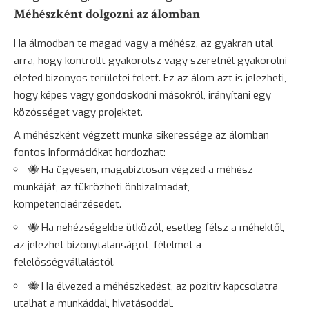
Méhészként dolgozni az álomban
Ha álmodban te magad vagy a méhész, az gyakran utal
arra, hogy kontrollt gyakorolsz vagy szeretnél gyakorolni
életed bizonyos területei felett. Ez az álom azt is jelezheti,
hogy képes vagy gondoskodni másokról, irányítani egy
közösséget vagy projektet.
A méhészként végzett munka sikeressége az álomban
fontos információkat hordozhat:
🐝 Ha ügyesen, magabiztosan végzed a méhész
munkáját, az tükrözheti önbizalmadat,
kompetenciaérzésedet.
🐝 Ha nehézségekbe ütközöl, esetleg félsz a méhektől,
az jelezhet bizonytalanságot, félelmet a
felelősségvállalástól.
🐝 Ha élvezed a méhészkedést, az pozitív kapcsolatra
utalhat a munkáddal, hivatásoddal.