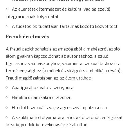
Az ellentétek (természet és kultúra, vad és szelíd)
integrációjának folyamatát
A tudatos és tudattalan tartalmak közötti közvetítést
Freudi értelmezés
A freudi pszichoanalízis szemszögéből a méhészről szóló
álom gyakran kapcsolódhat az autoritáshoz, a szülői
figurákhoz való viszonyhoz, valamint a szexualitáshoz és
termékenységhez (a méhek és virágok szimbolikája révén).
Freudi megközelítésben ez az álom utalhat:
Apafigurához való viszonyodra
Hatalmi dinamikákra életedben
Elfojtott szexuális vagy agresszív impulzusokra
A szublimáció folyamatára, ahol az ösztönös energiákat
kreatív, produktív tevékenységgé alakítod