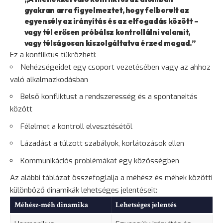
gyakran arra figyelmeztet, hogy felborult az
egyensúly az irányítás és az elfogadás között –
vagy túl erősen próbálsz kontrollálni valamit,
vagy túlságosan kiszolgáltatva érzed magad.”
Ez a konfliktus tükrözheti:
Nehézségeidet egy csoport vezetésében vagy az ahhoz
való alkalmazkodásban
Belső konfliktust a rendszeresség és a spontaneitás
között
Félelmet a kontroll elvesztésétől
Lázadást a túlzott szabályok, korlátozások ellen
Kommunikációs problémákat egy közösségben
Az alábbi táblázat összefoglalja a méhész és méhek közötti
különböző dinamikák lehetséges jelentéseit:
Méhész-
méh
dinamika
Lehetséges jelentés