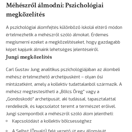
Méhészről álmodni: Pszichológiai
megközelítés
A pszichológiai álomfejtés különböző iskolái eltérő módon
értelmezhetik a méhészről szóló álmokat. Érdemes
megismerni ezeket a megközelítéseket, hogy gazdagabb
képet kapjunk álmaink lehetséges jelentéseiről.
Jungi megközelítés
Carl Gustav Jung analitikus pszichológiájában az álombeli
méhész értelmezhető archetípusként – olyan ősi
mintázatként, amely a kollektív tudattalanból származik. A
méhész megtestesítheti a „Bölcs Öreg” vagy a
„Gondoskodó” archetípusát, aki tudással, tapasztalattal
rendelkezik, és kapcsolatot teremt a természet erőivel.
Jungi szempontból a méhészről szóló álom jelentheti:
Kapcsolódást a kollektív bölcsességhez
A Selbst (Önvaló) felé vezető út egy állomását