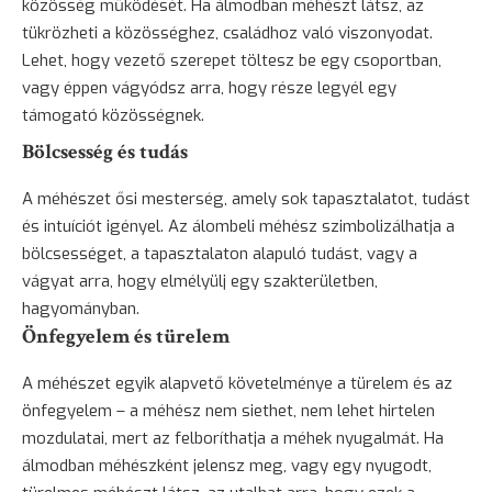
közösség működését. Ha álmodban méhészt látsz, az
tükrözheti a közösséghez, családhoz való viszonyodat.
Lehet, hogy vezető szerepet töltesz be egy csoportban,
vagy éppen vágyódsz arra, hogy része legyél egy
támogató közösségnek.
Bölcsesség és tudás
A méhészet ősi mesterség, amely sok tapasztalatot, tudást
és intuíciót igényel. Az álombeli méhész szimbolizálhatja a
bölcsességet, a tapasztalaton alapuló tudást, vagy a
vágyat arra, hogy elmélyülj egy szakterületben,
hagyományban.
Önfegyelem és türelem
A méhészet egyik alapvető követelménye a türelem és az
önfegyelem – a méhész nem siethet, nem lehet hirtelen
mozdulatai, mert az felboríthatja a méhek nyugalmát. Ha
álmodban méhészként jelensz meg, vagy egy nyugodt,