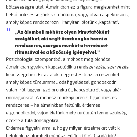
bölcsességre utal. Álmainkban ez a figura megjelenhet mint
belső bölcsességünk szimbóluma, vagy olyan aspektusunk,
amely képes rendszerezni, irányítani életünk „kaptárát”.
„Az álombeli méhész olyan útmutatóként
szolgálhat, aki segít összhangba hozni a
rendszeres, szorgos munkát a természet
ritmusával és a közösség igényeivel.”
Pszichológiai szempontból a méhész megjelenése
álmainkban gyakran kapcsolódik a rendszerezés, szervezés
képességéhez. Ez az alak megtestesíti azt a részünket,
amely képes türelemmel, odafigyeléssel gondoskodni
valamiről, legyen szó projektről, kapcsolatról vagy akár
önmagunkról. A méhész munkája precíz, figyelmes és
rendszeres – ha álmainkban feltűnik, érdemes
elgondolkodni, vajon életünk mely területén lenne szükség
ezekre a tulajdonságokra.
Érdemes figyelni arra is, hogy milyen érzelmeket vált ki
belőlünk az álombeli méhész. Félünk tőle? Csodáljuk?