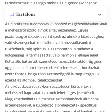
természethez, a szorgalomhoz és a gondoskodáshoz.
Tartalom
Az álomfejtés tudománya különböző megközelítéseket kínál
a méhészről szóló álmok értelmezéséhez. Egyes
pszichológiai iskolák szerint ezek az álmok a közösséghez
való viszonyunkat, munkához való hozzáállásunkat
tükrözhetik, míg spirituális szempontból a méhész a
bölcsesség
, a természettel való harmónia jelképe lehet.
Kulturális háttértől, személyes tapasztalatoktól függően
ugyanaz az álom teljesen eltérő jelentéseket hordozhat,
ezért fontos, hogy több szemszögből is megvizsgáljuk
ezeket az álombeli találkozásokat.
Az elkövetkező részekben részletesen körüljárjuk a
méhésszel kapcsolatos álmok lehetséges jelentéseit.
Megismerkedhetsz a méhész szimbólumának általános
értelmezésével, a különböző álomhelyzetek specifikus
jelentéseivel, valamint gyakorlati tanácsokat kaphatsz saját