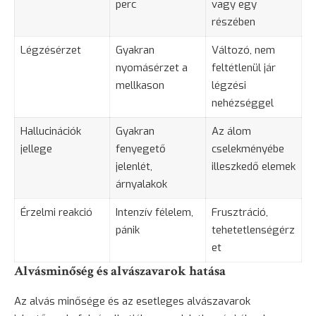
perc
vagy egy
részében
Légzésérzet
Gyakran
Változó, nem
nyomásérzet a
feltétlenül jár
mellkason
légzési
nehézséggel
Hallucinációk
Gyakran
Az álom
jellege
fenyegető
cselekményébe
jelenlét,
illeszkedő elemek
árnyalakok
Érzelmi reakció
Intenzív félelem,
Frusztráció,
pánik
tehetetlenségérz
et
Alvásminőség és alvászavarok hatása
Az alvás minősége és az esetleges alvászavarok