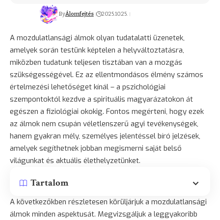
By
Álomfejtés
2025.10.25.
A mozdulatlansági álmok olyan tudatalatti üzenetek,
amelyek során testünk képtelen a helyváltoztatásra,
miközben tudatunk teljesen tisztában van a mozgás
szükségességével. Ez az ellentmondásos élmény számos
értelmezési lehetőséget kínál – a pszichológiai
szempontoktól kezdve a spirituális magyarázatokon át
egészen a fiziológiai okokig. Fontos megérteni, hogy ezek
az álmok nem csupán véletlenszerű agyi tevékenységek,
hanem gyakran mély, személyes jelentéssel bíró jelzések,
amelyek segíthetnek jobban megismerni saját belső
világunkat és aktuális élethelyzetünket.
Tartalom
A következőkben részletesen körüljárjuk a mozdulatlansági
álmok minden aspektusát. Megvizsgáljuk a leggyakoribb