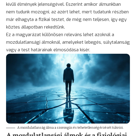
kívüli élmények jelenségével. Eszerint amikor álmunkban
nem tudunk mozogni, az azért lehet, mert tudatunk részben
már elhagyta a fizikai testet, de még nem teljesen, így egy
köztes állapotban rekedtünk.
Ez a magyarázat különösen releváns lehet azoknál a
mozdulatlansági álmoknál, amelyeket lebegés, súlytalanság
vagy a test határainak elmosódása kísér.
A mozdulatlanság álma a szorongás és tehetetlenség érzését tükrözi.
A mozdulatlansági álmok és a fiziológiai