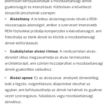
jelentősen befolyásolhatják a mozdulatlansági álmok
gyakoriságát és intenzitását. Különösen a következő
tényezők játszhatnak szerepet:
Alváshiány
: A krónikus alvásmegvonás növeli a REM-
visszacsapás jelenségét, amikor a szervezet intenzívebb
REM-fázisokkal próbálja kompenzálni a kialvatlanságot, ami
fokozhatja az élénk álmok és köztük a mozdulatlansági
álmok előfordulását.
Szabálytalan alvási ritmus
: A rendszertelen alvás-
ébrenlét ciklus megzavarhatja az alvás természetes
architektúráját, ami szintén hozzájárulhat a mozdulatlansági
álmok gyakoribbá válásához.
Alvási apnoe
: Ez az alvászavar, amelynél átmenetileg
leáll a légzés, oxigénhiányos állapotokat okozhat az
agyban, ami befolyásolhatja az álmok tartalmát és gyakran
vezet szorongásos, fulladásos vagy mozdulatlansági
álmokhoz.