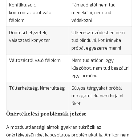
Konfliktusok,
Támadó elől nem tud
konfrontációtól való
menekülni, nem tud
félelem
védekezni
Döntési helyzetek,
Útkereszteződésben nem
választási kényszer
tud elindulni, két irányba
próbál egyszerre menni
Változástól való félelem
Nem tud átlépni egy
küszöböt, nem tud beszállni
egy járműbe
Túlterheltség, kimerültség
Súlyos tárgyakat próbál
mozgatni, de nem bírja el
őket
Önértékelési problémák jelzése
A mozdulatlansági álmok gyakran tükrözik az
önértékelésünkkel kapcsolatos problémákat is. Amikor nem