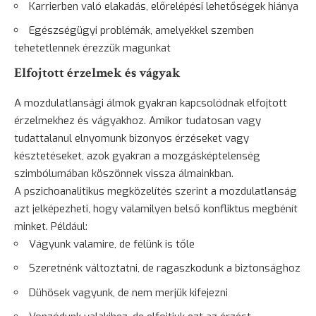
Karrierben való elakadás, előrelépési lehetőségek hiánya
Egészségügyi problémák, amelyekkel szemben
tehetetlennek érezzük magunkat
Elfojtott érzelmek és vágyak
A mozdulatlansági álmok gyakran kapcsolódnak elfojtott
érzelmekhez és vágyakhoz. Amikor tudatosan vagy
tudattalanul elnyomunk bizonyos érzéseket vagy
késztetéseket, azok gyakran a mozgásképtelenség
szimbólumában köszönnek vissza álmainkban.
A pszichoanalitikus megközelítés szerint a mozdulatlanság
azt jelképezheti, hogy valamilyen belső konfliktus megbénít
minket. Például:
Vágyunk valamire, de félünk is tőle
Szeretnénk változtatni, de ragaszkodunk a biztonsághoz
Dühösek vagyunk, de nem merjük kifejezni