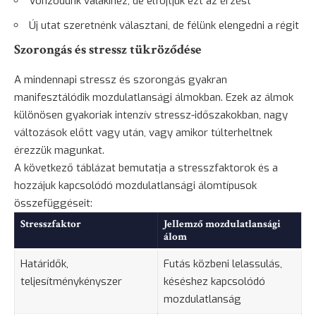
Vonzódunk valakihez, de elfojtjuk ezt az érzést
Új utat szeretnénk választani, de félünk elengedni a régit
Szorongás és stressz tükröződése
A mindennapi stressz és
szorongás
gyakran
manifesztálódik mozdulatlansági álmokban. Ezek az álmok
különösen gyakoriak intenzív stressz-időszakokban, nagy
változások előtt vagy után, vagy amikor túlterheltnek
érezzük magunkat.
A következő táblázat bemutatja a stresszfaktorok és a
hozzájuk kapcsolódó mozdulatlansági álomtípusok
összefüggéseit:
Stresszfaktor
Jellemző mozdulatlansági
álom
Határidők,
Futás közbeni lelassulás,
teljesítménykényszer
késéshez kapcsolódó
mozdulatlanság