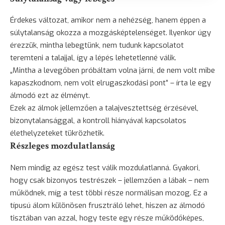
Érdekes változat, amikor nem a nehézség, hanem éppen a
súlytalanság okozza a mozgásképtelenséget. Ilyenkor úgy
érezzük, mintha lebegtünk, nem tudunk kapcsolatot
teremteni a talajjal, így a lépés lehetetlenné válik.
„Mintha a levegőben próbáltam volna járni, de nem volt mibe
kapaszkodnom, nem volt elrugaszkodási pont” – írta le egy
álmodó ezt az élményt.
Ezek az álmok jellemzően a talajvesztettség érzésével,
bizonytalansággal, a kontroll hiányával kapcsolatos
élethelyzeteket tükrözhetik.
Részleges mozdulatlanság
Nem mindig az egész test válik mozdulatlanná. Gyakori,
hogy csak bizonyos testrészek – jellemzően a lábak – nem
működnek, míg a test többi része normálisan mozog. Ez a
típusú álom különösen frusztráló lehet, hiszen az álmodó
tisztában van azzal, hogy teste egy része működőképes,