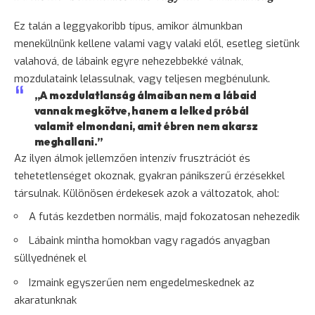
Ez talán a leggyakoribb típus, amikor álmunkban
menekülnünk kellene valami vagy valaki elől, esetleg sietünk
valahová, de lábaink egyre nehezebbekké válnak,
mozdulataink lelassulnak, vagy teljesen megbénulunk.
„A mozdulatlanság álmaiban nem a lábaid
vannak megkötve, hanem a lelked próbál
valamit elmondani, amit ébren nem akarsz
meghallani.”
Az ilyen álmok jellemzően intenzív frusztrációt és
tehetetlenséget okoznak, gyakran pánikszerű érzésekkel
társulnak. Különösen érdekesek azok a változatok, ahol:
A futás kezdetben normális, majd fokozatosan nehezedik
Lábaink mintha homokban vagy ragadós anyagban
süllyednének el
Izmaink egyszerűen nem engedelmeskednek az
akaratunknak