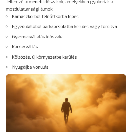
Jellemző átmeneti időszakok, amelyekben gyakoriak a
mozdulatlansági álmok:
Kamaszkorból felnőttkorba lépés
Egyedülállóból párkapcsolatba kerülés vagy fordítva
Gyermekvállalás időszaka
Karrierváltás
Költözés, új környezetbe kerülés
Nyugdíjba vonulás