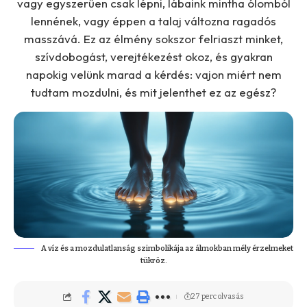
vagy egyszerűen csak lépni, lábaink mintha ólomból
lennének, vagy éppen a talaj változna ragadós
masszává. Ez az élmény sokszor felriaszt minket,
szívdobogást, verejtékezést okoz, és gyakran
napokig velünk marad a kérdés: vajon miért nem
tudtam mozdulni, és mit jelenthet ez az egész?
A víz és a mozdulatlanság szimbolikája az álmokban mély érzelmeket
tükröz.
27 perc olvasás