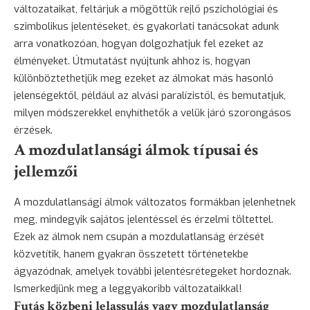
változataikat, feltárjuk a mögöttük rejlő pszichológiai és
szimbolikus jelentéseket, és gyakorlati tanácsokat adunk
arra vonatkozóan, hogyan dolgozhatjuk fel ezeket az
élményeket. Útmutatást nyújtunk ahhoz is, hogyan
különböztethetjük meg ezeket az álmokat más hasonló
jelenségektől, például az alvási paralízistől, és bemutatjuk,
milyen módszerekkel enyhíthetők a velük járó szorongásos
érzések.
A mozdulatlansági álmok típusai és
jellemzői
A mozdulatlansági álmok változatos formákban jelenhetnek
meg, mindegyik sajátos jelentéssel és érzelmi töltettel.
Ezek az álmok nem csupán a mozdulatlanság érzését
közvetítik, hanem gyakran összetett történetekbe
ágyazódnak, amelyek további jelentésrétegeket hordoznak.
Ismerkedjünk meg a leggyakoribb változataikkal!
Futás közbeni lelassulás vagy mozdulatlanság