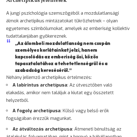
Archetipikus jelentések
A jungi pszichológia szemszögéből a mozdulatlansági
álmok archetipikus mintázatokat tükrözhetnek – olyan
egyetemes szimbólumokat, amelyek az emberiség kollektív
tudattalanjában gyökereznek.
„Az álombeli mozdulatlanság nem csupán
személyes korlátainkat jelzi, hanem
kapcsolódás az emberiség ősi, közös
tapasztalatához a tehetetlenségről és a
szabadság kereséséről.”
Néhány jellemző archetipikus értelmezés:
A labirintus archetípusa
: Az útvesztőben való
elakadás, amikor nem találjuk a kiutat egy összetett
helyzetből.
A fogoly archetípusa
: Külső vagy belső erők
fogságában érezzük magunkat.
Az átváltozás archetípusa
: Átmeneti bénultság az
átalakulás folyamatában, mint a hernyó a bábállapotban.