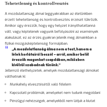
Tehetetlenség és kontrollvesztés
A mozdulatlanság álmai leggyakrabban az életünkben
érzett tehetetlenség és kontrollvesztés érzését tükrözik.
Amikor úgy érezzük, hogy egy helyzet irányíthatatlanná
vált, vagy képtelenek vagyunk befolyásolni az események
alakulását, ez az érzés gyakran jelenik meg álmainkban a
fizikai mozgásképtelenség formájában.
„A mozdulatlanság álma nem a test, hanem a
lélek korlátairól beszél – arról, amikor belül
érezzük magunkat csapdában, miközben
kívülről szabadnak tűnünk.”
Jellemző élethelyzetek, amelyek mozdulatlansági álmokat
válthatnak ki:
Munkahely elvesztésétől való
félelem
Kapcsolati problémák, amelyeket nem tudunk megoldani
Pénzügyi nehézségek, amelyekből nem látjuk a kiutat