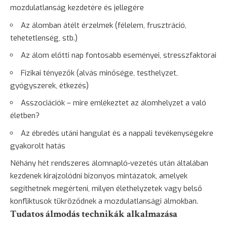
mozdulatlanság kezdetére és jellegére
Az álomban átélt érzelmek (félelem, frusztráció,
tehetetlenség, stb.)
Az álom előtti nap fontosabb eseményei, stresszfaktorai
Fizikai tényezők (alvás minősége, testhelyzet,
gyógyszerek, étkezés)
Asszociációk – mire emlékeztet az álomhelyzet a való
életben?
Az ébredés utáni hangulat és a nappali tevékenységekre
gyakorolt hatás
Néhány hét rendszeres álomnapló-vezetés után általában
kezdenek kirajzolódni bizonyos mintázatok, amelyek
segíthetnek megérteni, milyen élethelyzetek vagy belső
konfliktusok tükröződnek a mozdulatlansági álmokban.
Tudatos álmodás technikák alkalmazása