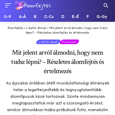
0-9
A-Á
B
C-Cs
D
E-É
F
G-Gy
Álomfejtés
»
L betűs álmok
»
Mit jelent arról álmodni, hogy nem tudsz
lépni? – Részletes álomfejtés és értelmezés
L betűs álmok
Események
Mit jelent arról álmodni, hogy nem
tudsz lépni? – Részletes álomfejtés és
értelmezés
Az éjszakai órákban átélt mozdulatlansági élmények
talán a legelterjedtebb és legnyugtalanítóbb
álomtípusok közé tartoznak. Szinte mindannyian
megtapasztaltuk már azt a szorongató érzést,
amikor álmunkban hiába próbálunk futni, menekülni