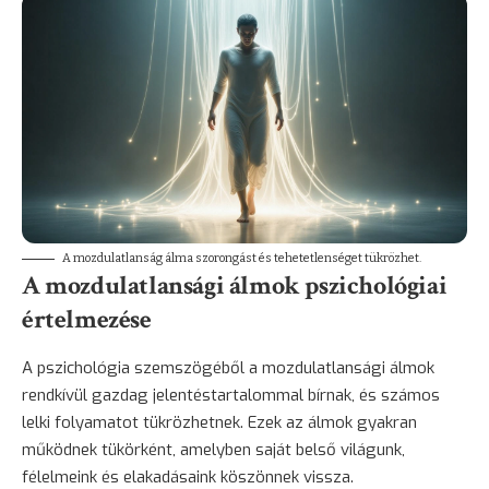
A mozdulatlanság álma szorongást és tehetetlenséget tükrözhet.
A mozdulatlansági álmok pszichológiai
értelmezése
A pszichológia szemszögéből a mozdulatlansági álmok
rendkívül gazdag jelentéstartalommal bírnak, és számos
lelki folyamatot tükrözhetnek. Ezek az álmok gyakran
működnek tükörként, amelyben saját belső világunk,
félelmeink és elakadásaink köszönnek vissza.