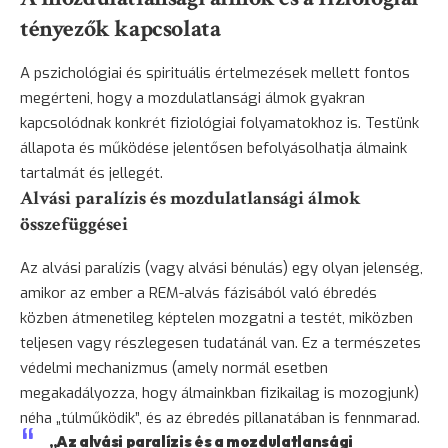
tényezők kapcsolata
A pszichológiai és spirituális értelmezések mellett fontos
megérteni, hogy a mozdulatlansági álmok gyakran
kapcsolódnak konkrét fiziológiai folyamatokhoz is. Testünk
állapota és működése jelentősen befolyásolhatja álmaink
tartalmát és jellegét.
Alvási paralízis és mozdulatlansági álmok
összefüggései
Az alvási paralízis (vagy alvási bénulás) egy olyan jelenség,
amikor az ember a REM-alvás fázisából való ébredés
közben átmenetileg képtelen mozgatni a testét, miközben
teljesen vagy részlegesen tudatánál van. Ez a természetes
védelmi mechanizmus (amely normál esetben
megakadályozza, hogy álmainkban fizikailag is mozogjunk)
néha „túlműködik”, és az ébredés pillanatában is fennmarad.
„Az alvási paralízis és a mozdulatlansági