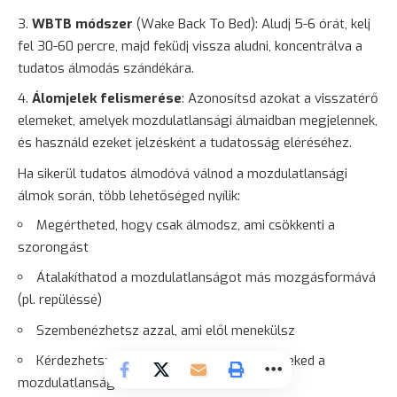
WBTB módszer
(Wake Back To Bed): Aludj 5-6 órát, kelj
fel 30-60 percre, majd feküdj vissza aludni, koncentrálva a
tudatos álmodás szándékára.
Álomjelek felismerése
: Azonosítsd azokat a visszatérő
elemeket, amelyek mozdulatlansági álmaidban megjelennek,
és használd ezeket jelzésként a tudatosság eléréséhez.
Ha sikerül tudatos álmodóvá válnod a mozdulatlansági
álmok során, több lehetőséged nyílik:
Megértheted, hogy csak álmodsz, ami csökkenti a
szorongást
Átalakíthatod a mozdulatlanságot más mozgásformává
(pl. repüléssé)
Szembenézhetsz azzal, ami elől menekülsz
Kérdezhetsz az álomtól, mit akar üzenni neked a
mozdulatlanság