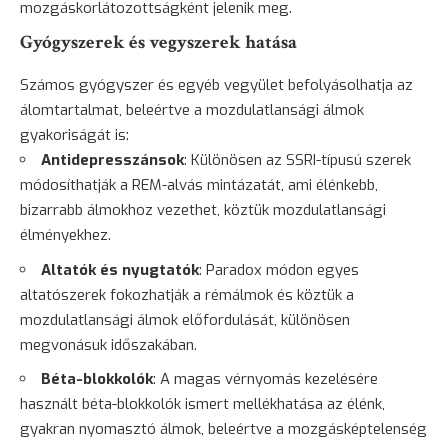
mozgáskorlátozottságként jelenik meg.
Gyógyszerek és vegyszerek hatása
Számos gyógyszer és egyéb vegyület befolyásolhatja az
álomtartalmat, beleértve a mozdulatlansági álmok
gyakoriságát is:
Antidepresszánsok
: Különösen az SSRI-típusú szerek
módosíthatják a REM-alvás mintázatát, ami élénkebb,
bizarrabb álmokhoz vezethet, köztük mozdulatlansági
élményekhez.
Altatók és nyugtatók
: Paradox módon egyes
altatószerek fokozhatják a
rémálmok
és köztük a
mozdulatlansági álmok előfordulását, különösen
megvonásuk időszakában.
Béta-blokkolók
: A magas vérnyomás kezelésére
használt béta-blokkolók ismert mellékhatása az élénk,
gyakran nyomasztó álmok, beleértve a mozgásképtelenség