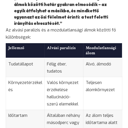
álmok közötti határ gyakran elmosódik – az
egyik átfolyhat a másikba, és mindkettő
ugyanazt az ősi félelmet érinti: a test feletti
irányítás elvesztését.”
Az alvási paralízis és a mozdulatlansági álmok közötti fő
különbségek:
Jellemző
Alvási paralízis
Mozdulatlansági
álom
Tudatállapot
Félig éber,
Alvó, álmodó
tudatos
Környezetérzékel
Valós környezet
Teljesen
és
érzékelése
álomkörnyezet
hallucináció-
szerű elemekkel
Időtartam
Általában néhány
Az álom teljes
másodperc vagy
időtartama alatt