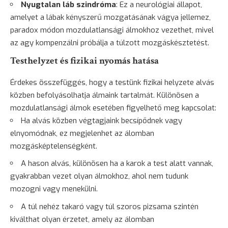
Nyugtalan láb szindróma
: Ez a neurológiai állapot,
amelyet a lábak kényszerű mozgatásának vágya jellemez,
paradox módon mozdulatlansági álmokhoz vezethet, mivel
az agy kompenzálni próbálja a túlzott mozgáskésztetést.
Testhelyzet és fizikai nyomás hatása
Érdekes összefüggés, hogy a testünk fizikai helyzete alvás
közben befolyásolhatja álmaink tartalmát. Különösen a
mozdulatlansági álmok esetében figyelhető meg kapcsolat:
Ha alvás közben végtagjaink becsípődnek vagy
elnyomódnak, ez megjelenhet az álomban
mozgásképtelenségként.
A hason alvás, különösen ha a karok a test alatt vannak,
gyakrabban vezet olyan álmokhoz, ahol nem tudunk
mozogni vagy menekülni.
A túl nehéz
takaró
vagy túl szoros pizsama szintén
kiválthat olyan érzetet, amely az álomban