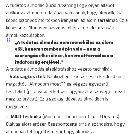
A tudatos álmodás (lucid dreaming) egy olyan állapot,
amikor az álmodó tudatában van annak, hogy álmodik, és
képes bizonyos mértékben irányítani az álom tartalmát. Ez a
képesség különösen hasznos lehet a mozdulatlansági
álmok kezelésében.
„A tudatos álmodás nem
menekülés
az álom
elől, hanem szembenézés vele – nem a
szorongás elkerülése, hanem átformálása a
tudatosság erejével.”
A tudatos álmodás elsajátításához vezető technikák:
Valóságtesztek
: Napközben rendszeresen kérdezd meg
magadtól: „Álmodom most?”, és végezz egyszerű
teszteket (pl. olvasd el kétszer ugyanazt a szöveget, nézd
meg az órádat). Ez a szokás idővel az álmaidban is
megjelenik.
MILD technika
(Mnemonic Induction of Lucid Dreams):
Elalvás előtt erősen összpontosíts arra a szándékra, hogy
álmodban fel fogod ismerni, hogy álmodsz.