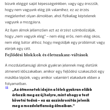
bízunk eléggé saját képességeinkben, vagy úgy érezzük,
hogy nem vagyunk elég jók valamihez, ez az érzés
megjelenhet olyan álmokban, ahol fizikailag képtelenek
vagyunk a mozgásra.
Az ilyen álmok jellemzően azt az érzést szimbolizálják,
hogy „nem vagyok elég” – nem elég erős, nem elég okos,
nem elég
bátor
ahhoz, hogy megoldjak egy problémát vagy
elérjek egy célt.
Fejlődési blokkok és életszakasz-váltások
A mozdulatlansági álmok gyakran jelennek meg életünk
átmeneti időszakaiban, amikor egy fejlődési szakaszból egy
másikba lépünk, vagy amikor valamiért elakadunk ebben a
folyamatban.
„Az átmenetek idején a lélek gyakran előbb
érkezik meg az új helyre, mint ahogy a test
követni tudná – ez az aszinkronitás jelenik
meg a mozdulatlanság álmaiban.”