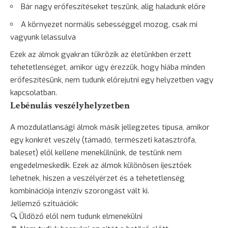
Bár nagy erőfeszítéseket teszünk, alig haladunk előre
A környezet normális sebességgel mozog, csak mi
vagyunk lelassulva
Ezek az álmok gyakran tükrözik az életünkben érzett
tehetetlenséget, amikor úgy érezzük, hogy hiába minden
erőfeszítésünk, nem tudunk előrejutni egy helyzetben vagy
kapcsolatban.
Lebénulás veszélyhelyzetben
A mozdulatlansági álmok másik jellegzetes típusa, amikor
egy konkrét veszély (támadó, természeti katasztrófa,
baleset) elől kellene menekülnünk, de testünk nem
engedelmeskedik. Ezek az álmok különösen ijesztőek
lehetnek, hiszen a veszélyérzet és a tehetetlenség
kombinációja intenzív szorongást vált ki.
Jellemző szituációk:
🔍 Üldöző elől nem tudunk elmenekülni