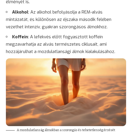
élményét is.
Alkohol
: Az alkohol befolyásolja a REM-alvás
mintázatát, és különösen az éjszaka második felében
vezethet intenzív, gyakran szorongásos álmokhoz.
Koffein
: A lefekvés előtt fogyasztott koffein
megzavarhatja az alvás természetes ciklusait, ami
hozzájárulhat a mozdulatlansági álmok kialakulásához.
A mozdulatlanság álmokban a szorongás és tehetetlenség érzését