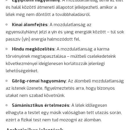
Egyiptomi hagyomány
: A mozdulatlanság álma az élet
és halál közötti átmeneti állapotot jelképezheti, amikor a
lélek még nem döntött a továbbhaladásról.
Kínai álomfejtés
: A mozdulatlanság az
egyensúlyhiányt jelzi a yin és yang energiák között – túl sok
passzív (yin) energia halmozódott fel.
Hindu megközelítés
: A mozdulatlanság a karma
törvényének megtapasztalása – múltbeli cselekedeteink
következményei ideiglenesen korlátozzák jelenlegi
lehetőségeinket.
Görög-római hagyomány
: Az álombeli mozdulatlanság
az istenek üzenete, figyelmeztetés arra, hogy bizonyos
utakat nem szabad követnünk.
Sámánisztikus értelmezés
: A lélek időlegesen
elhagyta a testet egy másik valóságban tett utazás során,
ezért a fizikai test nem tud mozogni az álomban.