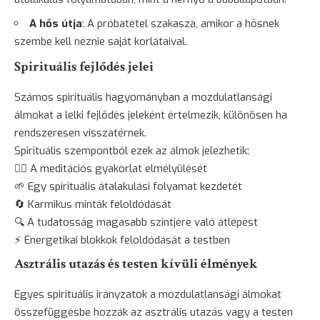
A hős útja
: A próbatétel szakasza, amikor a hősnek
szembe kell néznie saját korlátaival.
Spirituális fejlődés jelei
Számos spirituális hagyományban a mozdulatlansági
álmokat a lelki fejlődés jeleként értelmezik, különösen ha
rendszeresen visszatérnek.
Spirituális szempontból ezek az álmok jelezhetik:
🧘‍♀️ A meditációs gyakorlat elmélyülését
🌱 Egy spirituális átalakulási folyamat kezdetét
🔄 Karmikus minták feloldódását
🔍 A tudatosság magasabb szintjére való átlépést
⚡ Energetikai blokkok feloldódását a testben
Asztrális utazás és testen kívüli élmények
Egyes spirituális irányzatok a mozdulatlansági álmokat
összefüggésbe hozzák az asztrális utazás vagy a testen