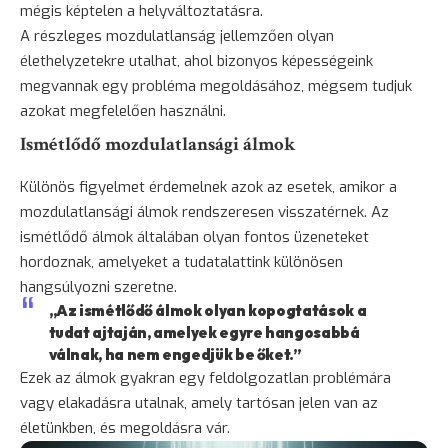
mégis képtelen a helyváltoztatásra.
A részleges mozdulatlanság jellemzően olyan
élethelyzetekre utalhat, ahol bizonyos képességeink
megvannak egy probléma megoldásához, mégsem tudjuk
azokat megfelelően használni.
Ismétlődő mozdulatlansági álmok
Különös figyelmet érdemelnek azok az esetek, amikor a
mozdulatlansági álmok rendszeresen visszatérnek. Az
ismétlődő álmok általában olyan fontos üzeneteket
hordoznak, amelyeket a tudatalattink különösen
hangsúlyozni szeretne.
„Az ismétlődő álmok olyan kopogtatások a
tudat ajtaján, amelyek egyre hangosabbá
válnak, ha nem engedjük be őket.”
Ezek az álmok gyakran egy feldolgozatlan problémára
vagy elakadásra utalnak, amely tartósan jelen van az
életünkben, és megoldásra vár.