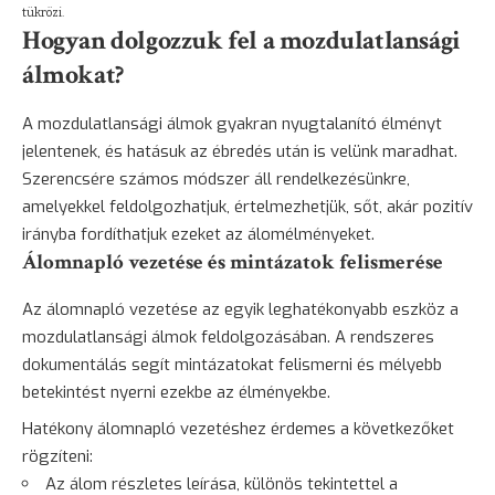
tükrözi.
Hogyan dolgozzuk fel a mozdulatlansági
álmokat?
A mozdulatlansági álmok gyakran nyugtalanító élményt
jelentenek, és hatásuk az ébredés után is velünk maradhat.
Szerencsére számos módszer áll rendelkezésünkre,
amelyekkel feldolgozhatjuk, értelmezhetjük, sőt, akár pozitív
irányba fordíthatjuk ezeket az álomélményeket.
Álomnapló vezetése és mintázatok felismerése
Az
álomnapló vezetése
az egyik leghatékonyabb eszköz a
mozdulatlansági álmok feldolgozásában. A rendszeres
dokumentálás segít mintázatokat felismerni és mélyebb
betekintést nyerni ezekbe az élményekbe.
Hatékony álomnapló vezetéshez érdemes a következőket
rögzíteni:
Az álom részletes leírása, különös tekintettel a