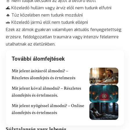
🚪 Nem tudjuk becsukni az ajtót a betörő előtt
🌊 Közeledő hullám vagy árvíz elől nem tudunk elfutni
🔥 Tűz közelében nem tudunk mozdulni
🚗 Közeledő jármű elől nem tudunk ellépni
Ezek az álmok gyakran valamilyen aktuális fenyegetettség
érzésre, feldolgozatlan traumára vagy intenzív félelemre
utalhatnak az életünkben.
További álomfejtések
Mit jelent ásításról álmodni? –
Részletes álomfejtés és értelmezés
Mit jelent kóval álmodni? – Részletes
álomfejtés és értelmezés.
Mit jelent nyögéssel álmodni? – Online
álomfejtés és értelmezés
Súlytalanság vagy lebegés