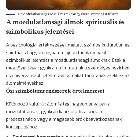
A mozdulatlanság érzése álmainkban gyakran szorongást tükröz.
A mozdulatlansági álmok spirituális és
szimbolikus jelentései
A pszichológiai értelmezések mellett számos kultúrában és
spirituális hagyományban tulajdonítanak mélyebb,
szimbolikus jelentést a mozdulatlansági álmoknak. Ezek a
megközelítések gyakran túlmutatnak a személyes pszichén,
és univerzálisabb jelentéstartalmakat társítanak ezekhez az
álomélményekhez.
Ősi szimbólumrendszerek értelmezései
Különböző kultúrák álomfejtési hagyományaiban a
mozdulatlanság gyakran kapcsolódik a sors, a
predesztináció vagy a magasabb erők beavatkozásának
koncepciójához.