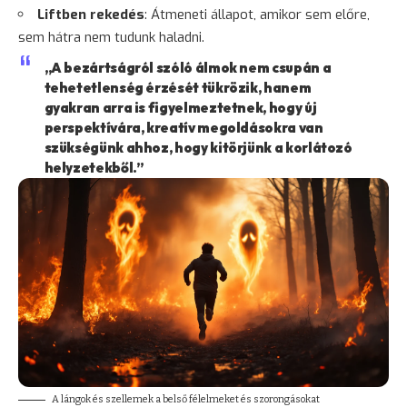
Liftben rekedés
: Átmeneti állapot, amikor sem előre,
sem hátra nem tudunk haladni.
„A bezártságról szóló álmok nem csupán a
tehetetlenség érzését tükrözik, hanem
gyakran arra is figyelmeztetnek, hogy új
perspektívára, kreatív megoldásokra van
szükségünk ahhoz, hogy kitörjünk a korlátozó
helyzetekből.”
A lángok és szellemek a belső félelmeket és szorongásokat