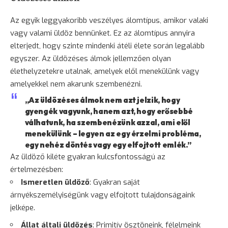
Az egyik leggyakoribb veszélyes álomtípus, amikor valaki
vagy valami üldöz bennünket. Ez az álomtípus annyira
elterjedt, hogy szinte mindenki átéli élete során legalább
egyszer. Az üldözéses álmok jellemzően olyan
élethelyzetekre utalnak, amelyek elől menekülünk vagy
amelyekkel nem akarunk szembenézni.
„Az üldözéses álmok nem azt jelzik, hogy
gyengék vagyunk, hanem azt, hogy erősebbé
válhatunk, ha szembenézünk azzal, ami elől
menekülünk – legyen az egy érzelmi probléma,
egy nehéz döntés vagy egy elfojtott emlék.”
Az üldöző kiléte gyakran kulcsfontosságú az
értelmezésben:
Ismeretlen üldöző
: Gyakran saját
árnyékszemélyiségünk vagy elfojtott tulajdonságaink
jelképe.
Állat általi üldözés
: Primitív ösztöneink, félelmeink