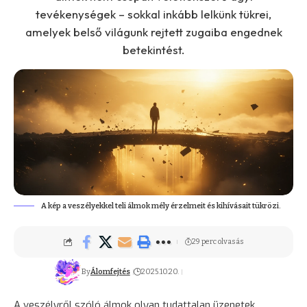
tevékenységek – sokkal inkább lelkünk tükrei,
amelyek belső világunk rejtett zugaiba engednek
betekintést.
A kép a veszélyekkel teli álmok mély érzelmeit és kihívásait tükrözi.
29 perc olvasás
By
Álomfejtés
2025.10.20.
A veszélyről szóló álmok olyan tudattalan üzenetek,