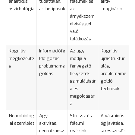
analitikus
tudattalan,
félelmek és
aktív
pszichológia
archetípusok
az
imagináció
árnyékszem
élyiséggel
való
találkozás
Kognitív
Információfe
Az agy
Kognitív
megközelíté
ldolgozás,
módja a
újrastruktur
s
problémame
fenyegető
álás,
goldás
helyzetek
problémame
szimulálásár
goldó
a és
technikák
megoldásár
a
Neurobiológ
Agyi
Stressz és
Alvásminős
iai szemlélet
aktivitás,
félelmi
ég javítása,
neurotransz
reakciók
stresszcsök