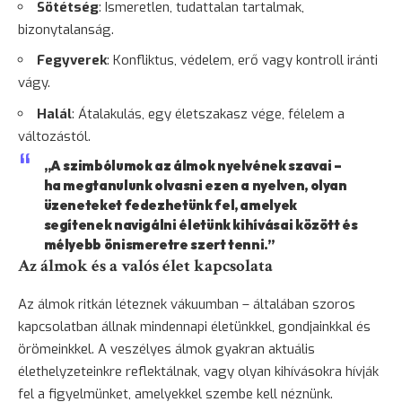
Sötétség
: Ismeretlen, tudattalan tartalmak,
bizonytalanság.
Fegyverek
: Konfliktus, védelem, erő vagy kontroll iránti
vágy.
Halál
: Átalakulás, egy életszakasz vége, félelem a
változástól.
„A szimbólumok az álmok nyelvének szavai –
ha megtanulunk olvasni ezen a nyelven, olyan
üzeneteket fedezhetünk fel, amelyek
segítenek navigálni életünk kihívásai között és
mélyebb önismeretre szert tenni.”
Az álmok és a valós élet kapcsolata
Az álmok ritkán léteznek vákuumban – általában szoros
kapcsolatban állnak mindennapi életünkkel, gondjainkkal és
örömeinkkel. A veszélyes álmok gyakran aktuális
élethelyzeteinkre reflektálnak, vagy olyan kihívásokra hívják
fel a figyelmünket, amelyekkel szembe kell néznünk.