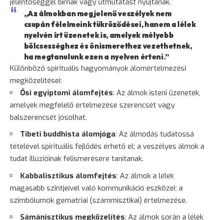
jelentőséggel bírnak vagy útmutatást nyújtanak.
„Az álmokban megjelenő veszélyek nem
csupán félelmeink tükröződései, hanem a lélek
nyelvén írt üzenetek is, amelyek mélyebb
bölcsességhez és önismerethez vezethetnek,
ha megtanulunk ezen a nyelven érteni.”
Különböző spirituális hagyományok álomértelmezési
megközelítései:
Ősi egyiptomi álomfejtés
: Az álmok isteni üzenetek,
amelyek megfelelő értelmezése szerencsét vagy
balszerencsét jósolhat.
Tibeti buddhista álomjóga
: Az álmodás tudatossá
tételével spirituális fejlődés érhető el; a veszélyes álmok a
tudat illúzióinak felismerésére tanítanak.
Kabbalisztikus álomfejtés
: Az álmok a lélek
magasabb szintjeivel való kommunikáció eszközei; a
szimbólumok gematriai (számmisztikai) értelmezése.
Sámánisztikus megközelítés
: Az álmok során a lélek