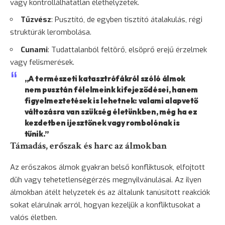
vagy kontrollálhatatlan élethelyzetek.
Tűzvész
: Pusztító, de egyben tisztító átalakulás, régi
struktúrák lerombolása.
Cunami
: Tudattalanból feltörő, elsöprő erejű érzelmek
vagy felismerések.
„A természeti katasztrófákról szóló álmok
nem pusztán félelmeink kifejeződései, hanem
figyelmeztetések is lehetnek: valami alapvető
változásra van szükség életünkben, még ha ez
kezdetben ijesztőnek vagy rombolónak is
tűnik.”
Támadás, erőszak és harc az álmokban
Az erőszakos álmok gyakran belső konfliktusok, elfojtott
düh
vagy tehetetlenségérzés megnyilvánulásai. Az ilyen
álmokban átélt helyzetek és az általunk tanúsított reakciók
sokat elárulnak arról, hogyan kezeljük a konfliktusokat a
valós életben.