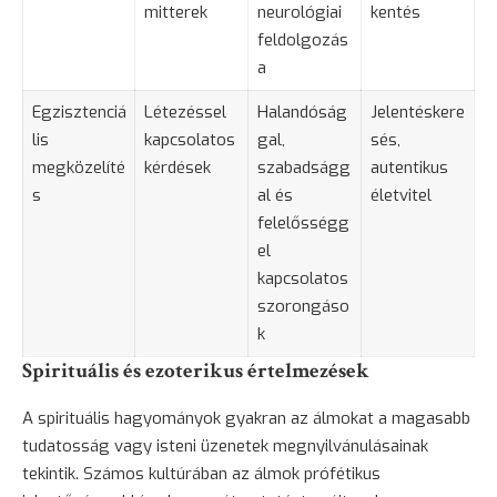
mitterek
neurológiai
kentés
feldolgozás
a
Egzisztenciá
Létezéssel
Halandóság
Jelentéskere
lis
kapcsolatos
gal,
sés,
megközelíté
kérdések
szabadságg
autentikus
s
al és
életvitel
felelősségg
el
kapcsolatos
szorongáso
k
Spirituális és ezoterikus értelmezések
A spirituális hagyományok gyakran az álmokat a magasabb
tudatosság vagy isteni üzenetek megnyilvánulásainak
tekintik. Számos kultúrában az álmok prófétikus