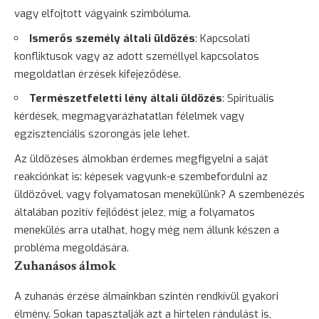
vagy elfojtott vágyaink szimbóluma.
Ismerős személy általi üldözés
: Kapcsolati
konfliktusok vagy az adott személlyel kapcsolatos
megoldatlan érzések kifejeződése.
Természetfeletti lény általi üldözés
: Spirituális
kérdések, megmagyarázhatatlan félelmek vagy
egzisztenciális szorongás jele lehet.
Az üldözéses álmokban érdemes megfigyelni a saját
reakciónkat is: képesek vagyunk-e szembefordulni az
üldözővel, vagy folyamatosan menekülünk? A szembenézés
általában pozitív fejlődést jelez, míg a folyamatos
menekülés
arra utalhat, hogy még nem állunk készen a
probléma megoldására.
Zuhanásos álmok
A zuhanás érzése álmainkban szintén rendkívül gyakori
élmény. Sokan tapasztalják azt a hirtelen rándulást is,