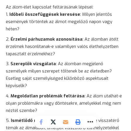
Az álom-élet kapcsolat feltárásának lépései:
Időbeli összefüggések keresése
: Milyen jelentős
események történtek az álmot megelőző napon vagy
héten?
Érzelmi párhuzamok azonosítása
: Az álomban átélt
érzelmek hasonlítanak-e valamilyen valós élethelyzetben
tapasztalt érzelmekhez?
Szereplők vizsgálata
: Az álomban megjelenő
személyek milyen szerepet töltenek be az életedben?
Esetleg saját személyiséged különböző aspektusait
képviselik?
Megoldatlan problémák feltárása
: Az álom utalhat-e
olyan problémákra vagy döntésekre, amelyekkel még nem
néztél szembe?
Ismétlődő minták felismerése
: Vannak-e visszatérő
témák az álmaidban, amelyek visszatérő élethelyzetekkel