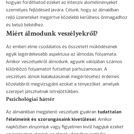
hogyan fordíthatod ezeket az intenzív álomélményeket
személyes fejlődésed javára. Célunk, hogy az álmaidban
rejlő üzeneteket megértve közelebb kerülhess önmagadhoz
és belső békédhez.
Miért álmodunk veszélyekről?
Az emberi elme csodálatos és összetett működésének
egyik legérdekesebb aspektusa az álmodás folyamata.
Amikor veszélyekről álmodunk, agyunk valójában számos
különböző folyamatot futtathat párhuzamosan. A
veszélyes álmok kialakulásának megértéséhez érdemes
közelebbről megvizsgálni azokat a tényezőket, amelyek
szerepet játszhatnak létrejöttükben.
Pszichológiai háttér
Az álmainkban megjelenő veszélyek gyakran
tudattalan
félelmeink és szorongásaink kivetülései
. Amikor
napközben elnyomjuk vagy figyelmen kívül hagyjuk ezeket