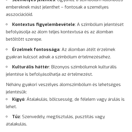
embereknek mást jelenthet – fontosak a személyes
asszociációid.
Kontextus figyelembevétele
: A szimbólum jelentését
befolyásolja az álom teljes kontextusa és az álomban
betöltött szerepe.
Érzelmek fontossága
: Az álomban átélt érzelmek
gyakran kulcsot adnak a szimbólum értelmezéséhez.
Kulturális háttér
: Bizonyos szimbólumok kulturális
jelentése is befolyásolhatja az értelmezést.
Néhány gyakori veszélyes álomszimbólum és lehetséges
jelentésük:
Kígyó
: Átalakulás,
bölcsesség
, de félelem vagy árulás is
lehet.
Tűz
: Szenvedély, megtisztulás, pusztítás vagy
átalakulás.