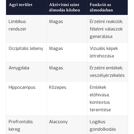
Agyi terület
Aktivitási szint
Funkció az
álmodás közben
álmodásban
Limbikus
Magas
Érzelmi reakciók,
rendszer
félelmi válaszok
generálása
Occipitális lebeny
Magas
Vizuális képek
létrehozása
Amygdala
Magas
Érzelmi emlékek,
veszélyérzékelés
Hippocampus
Közepes
Emlékek
előhívása,
kontextus
teremtése
Prefrontális
Alacsony
Logikus
kéreg
gondolkodás