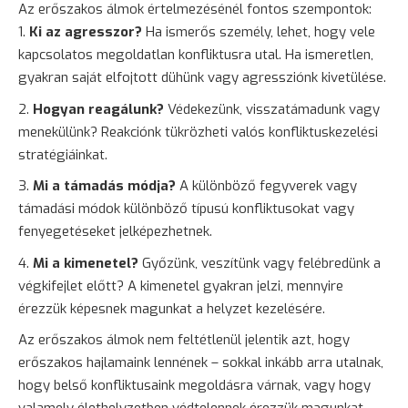
Az erőszakos álmok értelmezésénél fontos szempontok:
Ki az agresszor?
Ha ismerős személy, lehet, hogy vele
kapcsolatos megoldatlan konfliktusra utal. Ha ismeretlen,
gyakran saját elfojtott dühünk vagy agressziónk kivetülése.
Hogyan reagálunk?
Védekezünk, visszatámadunk vagy
menekülünk? Reakciónk tükrözheti valós konfliktuskezelési
stratégiáinkat.
Mi a támadás módja?
A különböző fegyverek vagy
támadási módok különböző típusú konfliktusokat vagy
fenyegetéseket jelképezhetnek.
Mi a kimenetel?
Győzünk, veszítünk vagy felébredünk a
végkifejlet előtt? A kimenetel gyakran jelzi, mennyire
érezzük képesnek magunkat a helyzet kezelésére.
Az erőszakos álmok nem feltétlenül jelentik azt, hogy
erőszakos hajlamaink lennének – sokkal inkább arra utalnak,
hogy belső konfliktusaink megoldásra várnak, vagy hogy