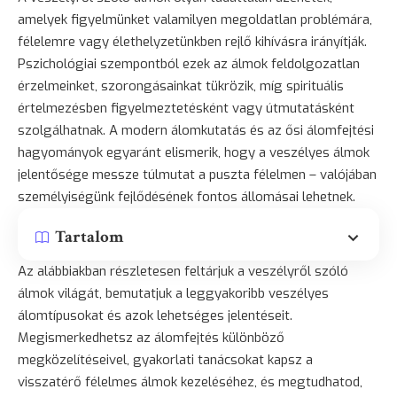
amelyek figyelmünket valamilyen megoldatlan problémára,
félelemre vagy élethelyzetünkben rejlő kihívásra irányítják.
Pszichológiai szempontból ezek az álmok feldolgozatlan
érzelmeinket, szorongásainkat tükrözik, míg spirituális
értelmezésben figyelmeztetésként vagy útmutatásként
szolgálhatnak. A modern álomkutatás és az ősi álomfejtési
hagyományok egyaránt elismerik, hogy a veszélyes álmok
jelentősége messze túlmutat a puszta félelmen – valójában
személyiségünk fejlődésének fontos állomásai lehetnek.
Tartalom
Az alábbiakban részletesen feltárjuk a veszélyről szóló
álmok világát, bemutatjuk a leggyakoribb veszélyes
álomtípusokat és azok lehetséges jelentéseit.
Megismerkedhetsz az álomfejtés különböző
megközelítéseivel, gyakorlati tanácsokat kapsz a
visszatérő félelmes álmok kezeléséhez, és megtudhatod,