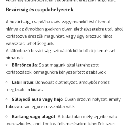
valamely élethelyzetben védtelennek érezzük magunkat.
Bezártság és csapdahelyzetek
A bezártság, csapdába esés vagy menekülési útvonal
hiánya az álmokban gyakran olyan élethelyzetekre utal, ahol
korlátozva érezzük magunkat, vagy úgy érezzük, nincs
választási lehetőségünk.
A különböző bezártság-szituációk különböző jelentéssel
bírhatnak:
Börtöncella
: Saját magunk által létrehozott
korlátozások, önmagunkra kényszerített szabályok.
Labirintus
: Bonyolult élethelyzet, amelyből nehéz
megtalálni a kiutat.
Süllyedő
autó
vagy hajó
: Olyan érzelmi helyzet, amely
fokozatosan egyre rosszabbá válik.
Barlang vagy alagút
: A tudattalan mélységeibe való
leereszkedés, ahol fontos felismerésekre tehetünk szert.