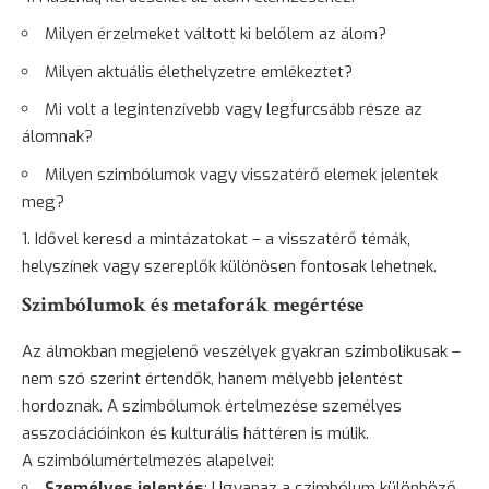
Milyen érzelmeket váltott ki belőlem az álom?
Milyen aktuális élethelyzetre emlékeztet?
Mi volt a legintenzívebb vagy legfurcsább része az
álomnak?
Milyen szimbólumok vagy visszatérő elemek jelentek
meg?
Idővel keresd a mintázatokat – a visszatérő témák,
helyszínek vagy szereplők különösen fontosak lehetnek.
Szimbólumok és metaforák megértése
Az álmokban megjelenő veszélyek gyakran szimbolikusak –
nem szó szerint értendők, hanem mélyebb jelentést
hordoznak. A szimbólumok értelmezése személyes
asszociációinkon és kulturális háttéren is múlik.
A szimbólumértelmezés alapelvei:
Személyes jelentés
: Ugyanaz a szimbólum különböző