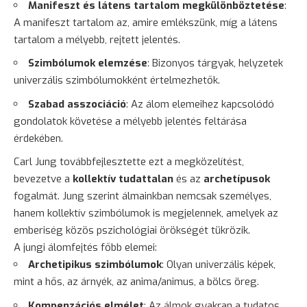
Manifeszt és látens tartalom megkülönböztetése
:
A manifeszt tartalom az, amire emlékszünk, míg a látens
tartalom a mélyebb, rejtett jelentés.
Szimbólumok elemzése
: Bizonyos tárgyak, helyzetek
univerzális szimbólumokként értelmezhetők.
Szabad asszociáció
: Az álom elemeihez kapcsolódó
gondolatok követése a mélyebb jelentés feltárása
érdekében.
Carl Jung továbbfejlesztette ezt a megközelítést,
bevezetve a
kollektív tudattalan
és az
archetípusok
fogalmát. Jung szerint álmainkban nemcsak személyes,
hanem kollektív szimbólumok is megjelennek, amelyek az
emberiség közös pszichológiai örökségét tükrözik.
A jungi álomfejtés főbb elemei:
Archetipikus szimbólumok
: Olyan univerzális képek,
mint a hős, az árnyék, az anima/animus, a bölcs öreg.
Kompenzációs elmélet
: Az álmok gyakran a tudatos