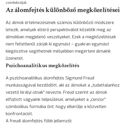
szimbolizálják.
Az álomfejtés különböző megközelítései
Az álmok értelmezésének számos különböző módszere
létezik, amelyek eltérő perspektívából közelítik meg az
álmokban megjelenő veszélyeket. Ezek a megközelítések
nem feltétlenül zárják ki egymást – gyakran egymást
kiegészítve segíthetnek mélyebben megérteni álmaink
üzenetét.
Pszichoanalitikus megközelítés
A pszichoanalitikus álomfejtés Sigmund Freud
munkásságával kezdődött, aki az álmokat a „tudattalanhoz
vezető királyi útnak” nevezte. Freud szerint az álmok
elfojtott vágyaink teljesülései, amelyeket a „cenzor”
szimbolikus formába önt, hogy elkerülje a közvetlen
konfrontációt.
A freudi álomfejtés főbb jellemzői: