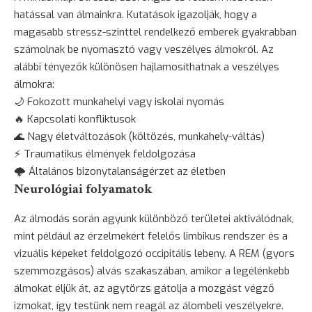
hatással van álmainkra. Kutatások igazolják, hogy a
magasabb stressz-szinttel rendelkező emberek gyakrabban
számolnak be nyomasztó vagy veszélyes álmokról. Az
alábbi tényezők különösen hajlamosíthatnak a veszélyes
álmokra:
🌙 Fokozott munkahelyi vagy iskolai nyomás
🔥 Kapcsolati konfliktusok
🌊 Nagy életváltozások (költözés, munkahely-váltás)
⚡ Traumatikus élmények feldolgozása
🌩️ Általános bizonytalanságérzet az életben
Neurológiai folyamatok
Az álmodás során agyunk különböző területei aktiválódnak,
mint például az érzelmekért felelős limbikus rendszer és a
vizuális képeket feldolgozó occipitális lebeny. A REM (gyors
szemmozgásos) alvás szakaszában, amikor a legélénkebb
álmokat éljük át, az agytörzs gátolja a mozgást végző
izmokat, így testünk nem reagál az álombeli veszélyekre.