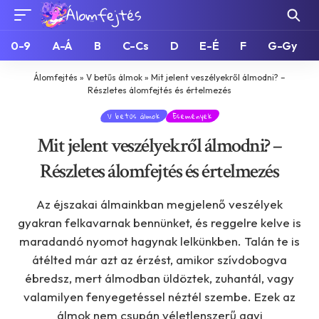
0-9
A-Á
B
C-Cs
D
E-É
F
G-Gy
Álomfejtés
»
V betűs álmok
»
Mit jelent veszélyekről álmodni? –
Részletes álomfejtés és értelmezés
V betűs álmok
Események
Mit jelent veszélyekről álmodni? –
Részletes álomfejtés és értelmezés
Az éjszakai álmainkban megjelenő veszélyek
gyakran felkavarnak bennünket, és reggelre kelve is
maradandó nyomot hagynak lelkünkben. Talán te is
átélted már azt az érzést, amikor szívdobogva
ébredsz, mert álmodban üldöztek, zuhantál, vagy
valamilyen fenyegetéssel néztél szembe. Ezek az
álmok nem csupán véletlenszerű agyi