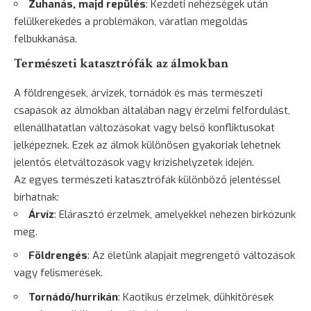
Zuhanás, majd repülés
: Kezdeti nehézségek után
felülkerekedés a problémákon, váratlan megoldás
felbukkanása.
Természeti katasztrófák az álmokban
A földrengések, árvizek, tornádók és más természeti
csapások az álmokban általában nagy érzelmi felfordulást,
ellenállhatatlan változásokat vagy belső konfliktusokat
jelképeznek. Ezek az álmok különösen gyakoriak lehetnek
jelentős életváltozások vagy krízishelyzetek idején.
Az egyes természeti katasztrófák különböző jelentéssel
bírhatnak:
Árvíz
: Elárasztó érzelmek, amelyekkel nehezen birkózunk
meg.
Földrengés
: Az életünk alapjait megrengető változások
vagy felismerések.
Tornádó/hurrikán
: Kaotikus érzelmek, dühkitörések