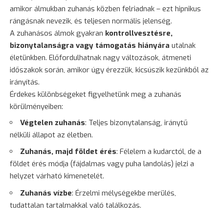
amikor álmukban zuhanás közben felriadnak – ezt hipnikus
rángásnak nevezik, és teljesen normális jelenség.
A zuhanásos álmok gyakran
kontrollvesztésre,
bizonytalanságra vagy támogatás hiányára
utalnak
életünkben. Előfordulhatnak nagy változások, átmeneti
időszakok során, amikor úgy érezzük, kicsúszik kezünkből az
irányítás.
Érdekes különbségeket figyelhetünk meg a zuhanás
körülményeiben:
Végtelen zuhanás
: Teljes
bizonytalanság
, iránytű
nélküli állapot az életben.
Zuhanás, majd földet érés
: Félelem a kudarctól, de a
földet érés módja (fájdalmas vagy puha landolás) jelzi a
helyzet várható kimenetelét.
Zuhanás vízbe
: Érzelmi mélységekbe merülés,
tudattalan tartalmakkal való találkozás.