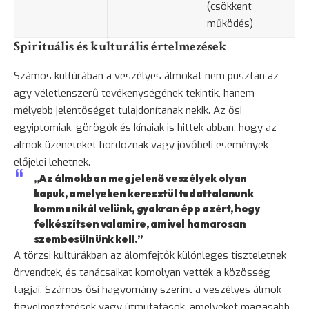
(csökkent
működés)
Spirituális és kulturális értelmezések
Számos kultúrában a veszélyes álmokat nem pusztán az
agy véletlenszerű tevékenységének tekintik, hanem
mélyebb jelentőséget tulajdonítanak nekik. Az ősi
egyiptomiak, görögök és kínaiak is hittek abban, hogy az
álmok üzeneteket hordoznak vagy jövőbeli események
előjelei lehetnek.
„Az álmokban megjelenő veszélyek olyan
kapuk, amelyeken keresztül tudattalanunk
kommunikál velünk, gyakran épp azért, hogy
felkészítsen valamire, amivel hamarosan
szembesülnünk kell.”
A törzsi kultúrákban az álomfejtők különleges tiszteletnek
örvendtek, és tanácsaikat komolyan vették a közösség
tagjai. Számos ősi hagyomány szerint a veszélyes álmok
figyelmeztetések vagy útmutatások, amelyeket magasabb