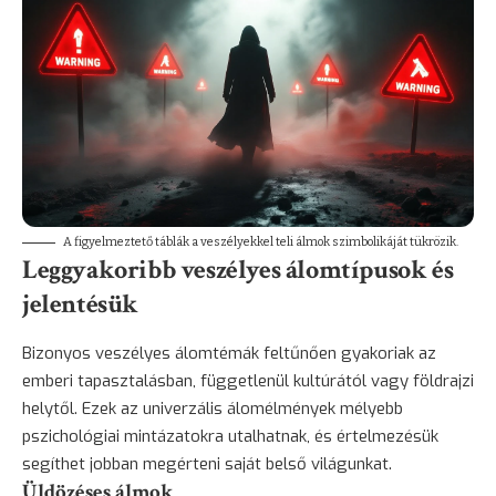
A figyelmeztető táblák a veszélyekkel teli álmok szimbolikáját tükrözik.
Leggyakoribb veszélyes álomtípusok és
jelentésük
Bizonyos veszélyes álomtémák feltűnően gyakoriak az
emberi tapasztalásban, függetlenül kultúrától vagy földrajzi
helytől. Ezek az univerzális álomélmények mélyebb
pszichológiai mintázatokra utalhatnak, és értelmezésük
segíthet jobban megérteni saját belső világunkat.
Üldözéses álmok