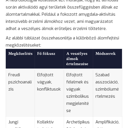
során aktiválódó agyi területek összefüggésben állnak az
álomtartalmakkal. Például a fokozott amygdala-aktivitás
intenzívebb érzelmi álmokhoz vezet, ami magyarázatot
adhat a veszélyes álmok erőteljes érzelmi töltetére.
Az alábbi táblázat összehasonlítja a különböző álomfejtési
megközelítéseket:
Megközelítés
Fő fókusz
A veszélyes
Módszerek
álmok
értelmezése
Freudi
Elfojtott
Elfojtott
Szabad
pszichoanalí
vágyak,
félelmek és
asszociáció,
zis
konfliktusok
vágyak
szimbólumé
szimbolikus
rtelmezés
megjeleníté
se
Jungi
Kollektív
Archetipikus
Amplifikáció,