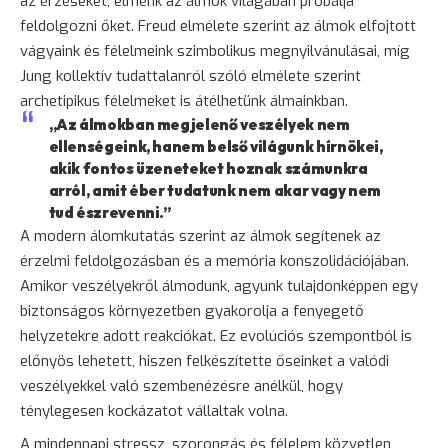
az érzéseket, elménk az álmok világában próbálja
feldolgozni őket. Freud elmélete szerint az álmok elfojtott
vágyaink és félelmeink szimbolikus megnyilvánulásai, míg
Jung kollektív tudattalanról szóló elmélete szerint
archetipikus félelmeket is átélhetünk álmainkban.
„Az álmokban megjelenő veszélyek nem
ellenségeink, hanem belső világunk hírnökei,
akik fontos üzeneteket hoznak számunkra
arról, amit éber tudatunk nem akar vagy nem
tud észrevenni.”
A modern álomkutatás szerint az álmok segítenek az
érzelmi feldolgozásban és a memória konszolidációjában.
Amikor veszélyekről álmodunk, agyunk tulajdonképpen egy
biztonságos környezetben gyakorolja a fenyegető
helyzetekre adott reakciókat. Ez evolúciós szempontból is
előnyös lehetett, hiszen felkészítette őseinket a valódi
veszélyekkel való szembenézésre anélkül, hogy
ténylegesen kockázatot vállaltak volna.
A mindennapi stressz,
szorongás
és
félelem
közvetlen