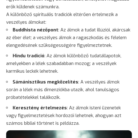
erők küldenek számunkra.
A különböző spirituális tradíciók eltérően értelmezik a
veszélyes álmokat:
Buddhista nézőpont
: Az álmok a tudat illúziói, akárcsak
az éber élet; a veszélyes álmok a ragaszkodás és félelem
elengedésének szükségességére figyelmeztetnek.
Hindu tradíció
: Az álmok különböző tudatállapotok,
amelyekben a lélek szabadabban mozog; a veszélyek
karmikus leckék lehetnek.
Sámánisztikus megközelítés
: A veszélyes álmok
során a lélek más dimenziókba utazik, ahol tanulságos
próbatételekkel találkozik.
Keresztény értelmezés
: Az álmok isteni üzenetek
vagy figyelmeztetések hordozói lehetnek, ahogyan azt
számos bibliai történet is példázza.