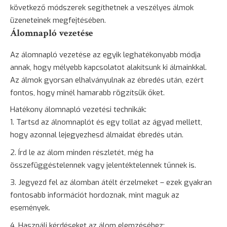
következő módszerek segíthetnek a veszélyes álmok
üzeneteinek megfejtésében.
Álomnapló vezetése
Az
álomnapló vezetése
az egyik leghatékonyabb módja
annak, hogy mélyebb kapcsolatot alakítsunk ki álmainkkal.
Az álmok gyorsan elhalványulnak az ébredés után, ezért
fontos, hogy minél hamarabb rögzítsük őket.
Hatékony álomnapló vezetési technikák:
Tartsd az álnomnaplót és egy tollat az ágyad mellett,
hogy azonnal lejegyezhesd álmaidat ébredés után.
Írd le az álom minden részletét, még ha
összefüggéstelennek vagy jelentéktelennek tűnnek is.
Jegyezd fel az álomban átélt érzelmeket – ezek gyakran
fontosabb információt hordoznak, mint maguk az
események.
Használj kérdéseket az álom elemzéséhez: