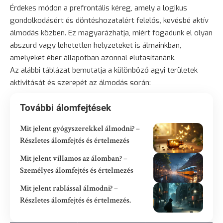
Érdekes módon a prefrontális kéreg, amely a logikus
gondolkodásért és döntéshozatalért felelős, kevésbé aktív
álmodás közben. Ez magyarázhatja, miért fogadunk el olyan
abszurd vagy lehetetlen helyzeteket is álmainkban,
amelyeket éber állapotban azonnal elutasítanánk.
Az alábbi táblázat bemutatja a különböző agyi területek
aktivitását és szerepét az álmodás során:
További álomfejtések
Mit jelent gyógyszerekkel álmodni? –
Részletes álomfejtés és értelmezés
Mit jelent villamos az álomban? –
Személyes álomfejtés és értelmezés
Mit jelent rablással álmodni? –
Részletes álomfejtés és értelmezés.