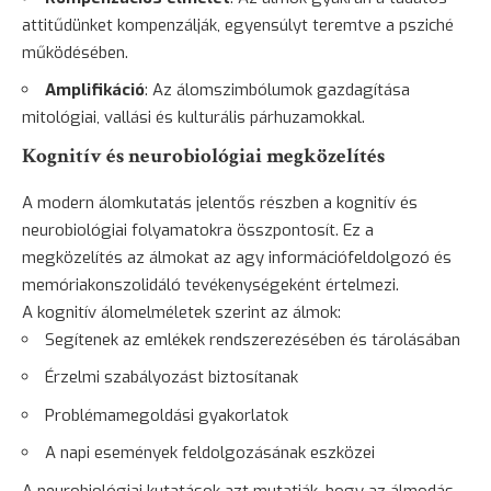
attitűdünket kompenzálják, egyensúlyt teremtve a psziché
működésében.
Amplifikáció
: Az álomszimbólumok gazdagítása
mitológiai, vallási és kulturális párhuzamokkal.
Kognitív és neurobiológiai megközelítés
A modern álomkutatás jelentős részben a kognitív és
neurobiológiai folyamatokra összpontosít. Ez a
megközelítés az álmokat az agy információfeldolgozó és
memóriakonszolidáló tevékenységeként értelmezi.
A kognitív álomelméletek szerint az álmok:
Segítenek az emlékek rendszerezésében és tárolásában
Érzelmi szabályozást biztosítanak
Problémamegoldási gyakorlatok
A napi események feldolgozásának eszközei
A neurobiológiai kutatások azt mutatják, hogy az álmodás