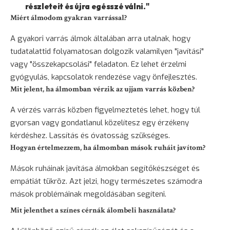
részleteit és újra egésszé válni."
Miért álmodom gyakran varrással?
A gyakori varrás álmok általában arra utalnak, hogy
tudatalattid folyamatosan dolgozik valamilyen "javítási"
vagy "összekapcsolási" feladaton. Ez lehet érzelmi
gyógyulás, kapcsolatok rendezése vagy önfejlesztés.
Mit jelent, ha álmomban vérzik az ujjam varrás közben?
A vérzés varrás közben figyelmeztetés lehet, hogy túl
gyorsan vagy gondatlanul közelítesz egy érzékeny
kérdéshez. Lassítás és óvatosság szükséges.
Hogyan értelmezzem, ha álmomban mások ruháit javítom?
Mások ruháinak javítása álmokban segítőkészséget és
empátiát tükröz. Azt jelzi, hogy természetes számodra
mások problémáinak megoldásában segíteni.
Mit jelenthet a színes cérnák álombeli használata?