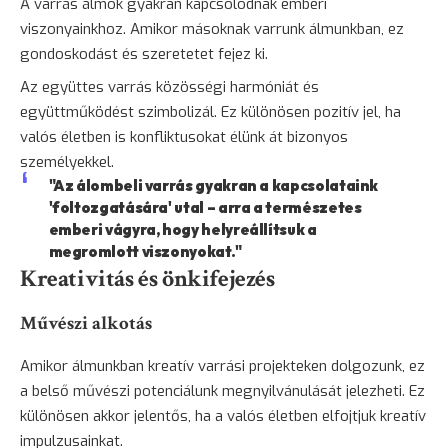
A varrás álmok gyakran kapcsolódnak emberi
viszonyainkhoz. Amikor másoknak varrunk álmunkban, ez
gondoskodást és szeretetet fejez ki.
Az együttes varrás közösségi harmóniát és
együttműködést szimbolizál. Ez különösen pozitív jel, ha
valós életben is konfliktusokat élünk át bizonyos
személyekkel.
"Az álombeli varrás gyakran a kapcsolataink
'foltozgatására' utal – arra a természetes
emberi vágyra, hogy helyreállítsuk a
megromlott viszonyokat."
Kreativitás és önkifejezés
Művészi alkotás
Amikor álmunkban kreatív varrási projekteken dolgozunk, ez
a belső művészi potenciálunk megnyilvánulását jelezheti. Ez
különösen akkor jelentős, ha a valós életben elfojtjuk kreatív
impulzusainkat.