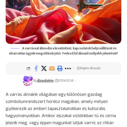
A varrással álmodni a kreativitást, kapcsolatok helyreállítását és
elvarratlan ügyek megoldását jelzi. Fedezd fel álmaid mélyebb jelentését!
14 perc olvasás
By
Álomfejtés
2026.02.18.
A varrás álmaink világában egy különösen gazdag
szimbólumrendszert hordoz magában, amely mélyen
gyökerezik az emberi tapasztalatokban és kulturális
hagyományokban. Amikor éjszakai vízióinkban tű és cérna
jelenik meg, vagy éppen magunkat látjuk varrni, ez ritkán