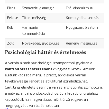
Piros
Szenvedély, energia
Erő, dinamizmus
Fekete
Titok, mélység
Komoly elhatározás
Kék
Harmónia,
Nyugalom, bizalom
kommunikáció
Zöld
Növekedés, gyógyulás
Remény, megújulás
Pszichológiai háttér és értelmezés
A varrás álmok pszichológiai szempontból gyakran a
kontroll visszaszerzésének
vágyát tükrözik. Amikor
életünk káoszba merül, a precíz, aprólékos varrás
tevékenysége rendet és struktúrát szimbolizálhat.
Carl Jung elmélete szerint a varrás archetipiális szimbólum,
amely az anyai gondoskodáshoz és a kreatív energiához
kapcsolódik. Ez magyarázza, miért érzünk gyakran
megnyugvást varrás álmok után.