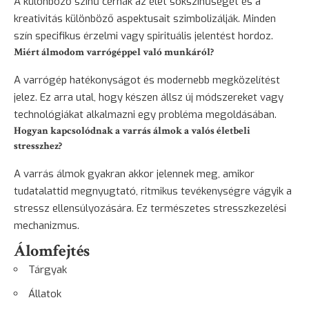
A különböző színű cérnák az élet sokszínűségét és a
kreativitás különböző aspektusait szimbolizálják. Minden
szín specifikus érzelmi vagy spirituális jelentést hordoz.
Miért álmodom varrógéppel való munkáról?
A varrógép hatékonyságot és modernebb megközelítést
jelez. Ez arra utal, hogy készen állsz új módszereket vagy
technológiákat alkalmazni egy probléma megoldásában.
Hogyan kapcsolódnak a varrás álmok a valós életbeli
stresszhez?
A varrás álmok gyakran akkor jelennek meg, amikor
tudatalattid megnyugtató, ritmikus tevékenységre vágyik a
stressz ellensúlyozására. Ez természetes stresszkezelési
mechanizmus.
Álomfejtés
Tárgyak
Állatok