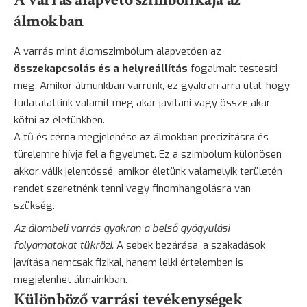
álmokban
A varrás mint álomszimbólum alapvetően az
összekapcsolás és a helyreállítás
fogalmait testesíti
meg. Amikor álmunkban varrunk, ez gyakran arra utal, hogy
tudatalattink valamit meg akar javítani vagy össze akar
kötni az életünkben.
A tű és cérna megjelenése az álmokban precizitásra és
türelemre hívja fel a figyelmet. Ez a szimbólum különösen
akkor válik jelentőssé, amikor életünk valamelyik területén
rendet szeretnénk tenni vagy finomhangolásra van
szükség.
Az álombeli varrás gyakran a belső gyógyulási
folyamatokat tükrözi.
A sebek bezárása, a szakadások
javítása nemcsak fizikai, hanem lelki értelemben is
megjelenhet álmainkban.
Különböző varrási tevékenységek