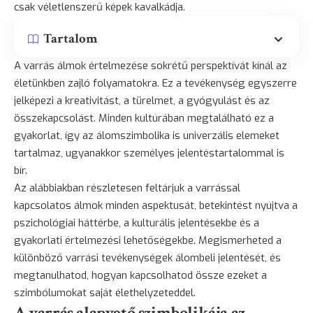
csak véletlenszerű képek kavalkádja.
Tartalom
A varrás álmok értelmezése sokrétű perspektívát kínál az
életünkben zajló folyamatokra. Ez a tevékenység egyszerre
jelképezi a kreativitást, a türelmet, a gyógyulást és az
összekapcsolást. Minden kultúrában megtalálható ez a
gyakorlat, így az álomszimbolika is univerzális elemeket
tartalmaz, ugyanakkor személyes jelentéstartalommal is
bír.
Az alábbiakban részletesen feltárjuk a varrással
kapcsolatos álmok minden aspektusát, betekintést nyújtva a
pszichológiai háttérbe, a kulturális jelentésekbe és a
gyakorlati értelmezési lehetőségekbe. Megismerheted a
különböző varrási tevékenységek álombeli jelentését, és
megtanulhatod, hogyan kapcsolhatod össze ezeket a
szimbólumokat saját élethelyzeteddel.
A varrás alapvető szimbolikája az