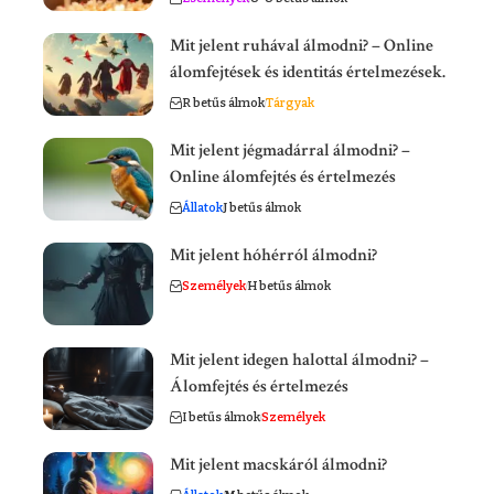
Mit jelent ruhával álmodni? – Online
álomfejtések és identitás értelmezések.
R betűs álmok
Tárgyak
Mit jelent jégmadárral álmodni? –
Online álomfejtés és értelmezés
Állatok
J betűs álmok
Mit jelent hóhérról álmodni?
Személyek
H betűs álmok
Mit jelent idegen halottal álmodni? –
Álomfejtés és értelmezés
I betűs álmok
Személyek
Mit jelent macskáról álmodni?