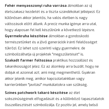
Fehér menyasszonyi ruha varrása
álmokban az új
életszakasz kezdetét és a tiszta szándékokat jelképezi. Ez
különösen akkor jelentős, ha valós életben is nagy
változások előtt állunk. A precíz munka igénye arra utal,
hogy alaposan fel kell készülnünk a következő lépésre.
Gyermekruha készítése
álmokban a gondoskodó
természetünket és a jövő generációk iránti felelősséget
tükrözi. Ez lehet szó szerinti vágy gyermekre, de
szimbolizálhatja új projektek "megszületését" is.
Szakadt farmer foltozása
praktikus hozzáállást és
takarékosságot jelez. Ez az álomkép arra buzdít, hogy ne
dobjuk el azonnal azt, ami még megmenthető. Gyakran
akkor jelenik meg, amikor kapcsolatainkban vagy
karrierünkben "javítási" munkálatokra van szükség.
Színes patchwork takaró készítése
az élet
sokszínűségének elfogadását és a különböző tapasztalatok
összeillesztését szimbolizálja. Ez pozitív jel, amely belső