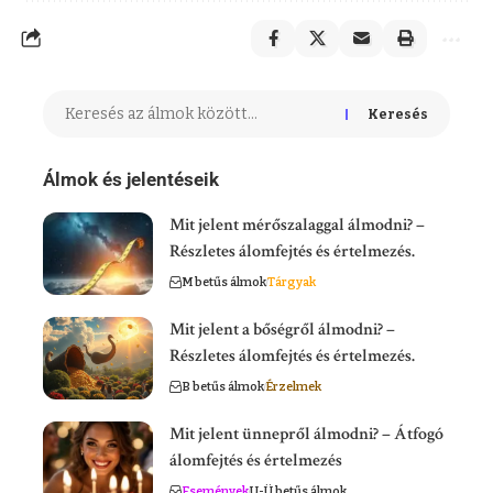
Keresés
Álmok és jelentéseik
Mit jelent mérőszalaggal álmodni? –
Részletes álomfejtés és értelmezés.
M betűs álmok
Tárgyak
Mit jelent a bőségről álmodni? –
Részletes álomfejtés és értelmezés.
B betűs álmok
Érzelmek
Mit jelent ünnepről álmodni? – Átfogó
álomfejtés és értelmezés
Események
U-Ü betűs álmok