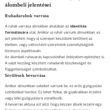
álombeli jelentései
Ruhadarabok varrása
A ruhák varrása álmokban általában az
identitás
formálására
utal. Amikor új ruhát varrunk álmunkban, ez
azt jelezheti, hogy új szerepet készülünk betölteni az
életben, vagy változtatni szeretnénk személyiségünk
bizonyos aspektusain.
Az álombeli ruhavarás kapcsolódhat önbizalom-építéshez is.
A saját kezűleg készített ruhadarab büszkeséget és
függetlenséget szimbolizálhat.
Sérülések bevarrása
Amikor álmunkban sebeket varrunk be, ez erős gyógyulási
szimbolikát hordoz. Ez lehet fizikai, de gyakrabban érzelmi
vagy lelki gyógyulásra vonatkozik.
A bevarrás aktusa azt jelzi, hogy készen állunk lezárni egy