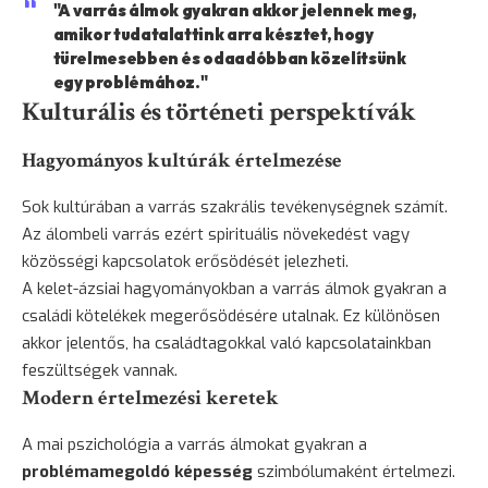
"A varrás álmok gyakran akkor jelennek meg,
amikor tudatalattink arra késztet, hogy
türelmesebben és odaadóbban közelítsünk
egy problémához."
Kulturális és történeti perspektívák
Hagyományos kultúrák értelmezése
Sok kultúrában a varrás szakrális tevékenységnek számít.
Az álombeli varrás ezért spirituális növekedést vagy
közösségi kapcsolatok erősödését jelezheti.
A kelet-ázsiai hagyományokban a varrás álmok gyakran a
családi kötelékek megerősödésére utalnak. Ez különösen
akkor jelentős, ha családtagokkal való kapcsolatainkban
feszültségek vannak.
Modern értelmezési keretek
A mai pszichológia a varrás álmokat gyakran a
problémamegoldó képesség
szimbólumaként értelmezi.