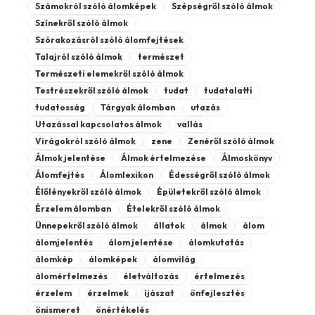
Számokról szóló álomképek
Szépségről szóló álmok
Színekről szóló álmok
Szórakozásról szóló álomfejtések
Talajról szóló álmok
természet
Természeti elemekről szóló álmok
Testrészekről szóló álmok
tudat
tudatalatti
tudatosság
Tárgyak álomban
utazás
Utazással kapcsolatos álmok
vallás
Virágokról szóló álmok
zene
Zenéről szóló álmok
Álmok jelentése
Álmok értelmezése
Álmoskönyv
Álomfejtés
Álomlexikon
Édességről szóló álmok
Élőlényekről szóló álmok
Épületekről szóló álmok
Érzelem álomban
Ételekről szóló álmok
Ünnepekről szóló álmok
állatok
álmok
álom
álomjelentés
álom jelentése
álomkutatás
álomkép
álomképek
álomvilág
álomértelmezés
életváltozás
értelmezés
érzelem
érzelmek
íjászat
önfejlesztés
önismeret
önértékelés