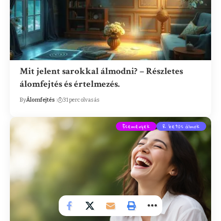
Mit jelent sarokkal álmodni? – Részletes
álomfejtés és értelmezés.
By
Álomfejtés
31 perc olvasás
Események
R betűs álmok