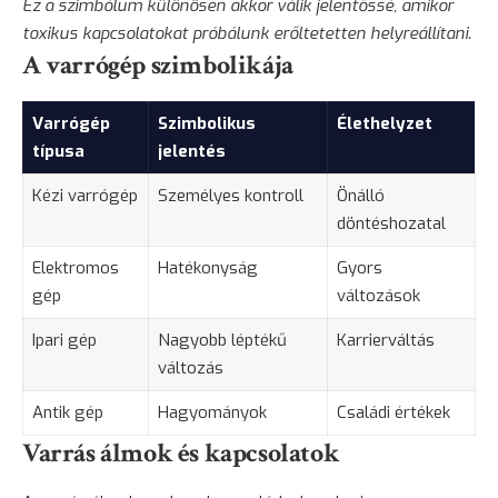
Ez a szimbólum különösen akkor válik jelentőssé, amikor
toxikus kapcsolatokat próbálunk erőltetetten helyreállítani.
A varrógép szimbolikája
Varrógép
Szimbolikus
Élethelyzet
típusa
jelentés
Kézi varrógép
Személyes kontroll
Önálló
döntéshozatal
Elektromos
Hatékonyság
Gyors
gép
változások
Ipari gép
Nagyobb léptékű
Karrierváltás
változás
Antik gép
Hagyományok
Családi értékek
Varrás álmok és kapcsolatok