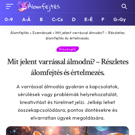
0-9
A-Á
B
C-Cs
D
E-É
F
G-Gy
Álomfejtés
»
Események
»
Mit jelent varrással álmodni? – Részletes
álomfejtés és értelmezés.
Események
Mit jelent varrással álmodni? – Részletes
álomfejtés és értelmezés.
A varrással álmodás gyakran a kapcsolatok,
sérülések vagy problémák helyrehozatalát,
kreativitást és türelmet jelzi. Jelkép lehet
összekapcsolódásra, pontos döntésekre és
elvarratlan ügyek megoldására.