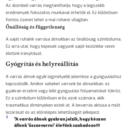
Az álombeli varrás megtaníthatja, hogy a legszebb
eredmények fokozatos munkával érhetők el. Ez különösen
fontos üzenet lehet a mai rohanó világban.
Önállóság és függetlenség
A saját ruháink varrása álmokban az önállóság szimbóluma.
Ez arra utal, hogy képesek vagyunk saját kezünkbe venni
életünk irányítását.
Gyógyítás és helyreállítás
A varrás álmok egyik legmélyebb jelentése a gyógyuláshoz
kapcsolódik. Amikor sebeket varrunk be álmunkban, ez
gyakran érzelmi vagy lelki gyógyulási folyamatokat tükröz.
Ez a szimbólum különösen erős azok számára, akik
traumatikus élményeken estek át. A bevarrás aktusa a múlt
lezárását és az előrelépés lehetőségét jelképezi.
"A varrás álmok gyakran jelzik, hogy készen
állunk 'összevarrni' életünk szakadozott