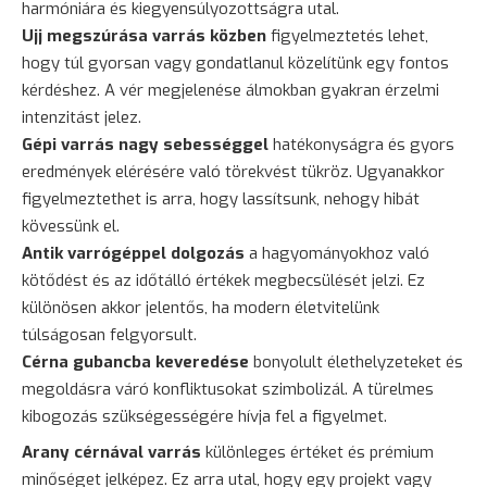
harmóniára és kiegyensúlyozottságra utal.
Ujj megszúrása varrás közben
figyelmeztetés lehet,
hogy túl gyorsan vagy gondatlanul közelítünk egy fontos
kérdéshez. A vér megjelenése álmokban gyakran érzelmi
intenzitást jelez.
Gépi varrás nagy sebességgel
hatékonyságra és gyors
eredmények elérésére való törekvést tükröz. Ugyanakkor
figyelmeztethet is arra, hogy lassítsunk, nehogy hibát
kövessünk el.
Antik varrógéppel dolgozás
a hagyományokhoz való
kötődést és az időtálló értékek megbecsülését jelzi. Ez
különösen akkor jelentős, ha modern életvitelünk
túlságosan felgyorsult.
Cérna gubancba keveredése
bonyolult élethelyzeteket és
megoldásra váró konfliktusokat szimbolizál. A türelmes
kibogozás szükségességére hívja fel a figyelmet.
Arany cérnával varrás
különleges értéket és prémium
minőséget jelképez. Ez arra utal, hogy egy projekt vagy