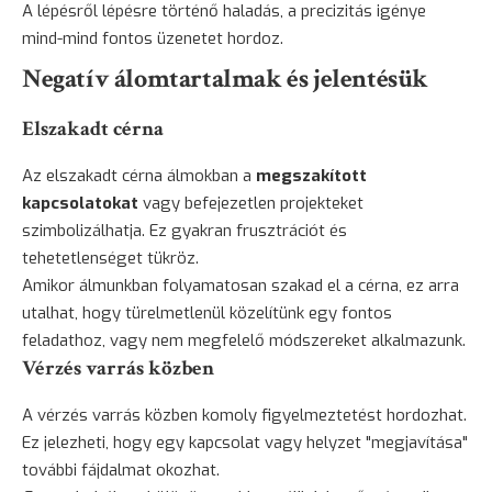
A lépésről lépésre történő haladás, a precizitás igénye
mind-mind fontos üzenetet hordoz.
Negatív álomtartalmak és jelentésük
Elszakadt cérna
Az elszakadt cérna álmokban a
megszakított
kapcsolatokat
vagy befejezetlen projekteket
szimbolizálhatja. Ez gyakran frusztrációt és
tehetetlenséget tükröz.
Amikor álmunkban folyamatosan szakad el a cérna, ez arra
utalhat, hogy türelmetlenül közelítünk egy fontos
feladathoz, vagy nem megfelelő módszereket alkalmazunk.
Vérzés varrás közben
A vérzés varrás közben komoly figyelmeztetést hordozhat.
Ez jelezheti, hogy egy kapcsolat vagy helyzet "megjavítása"
további fájdalmat okozhat.