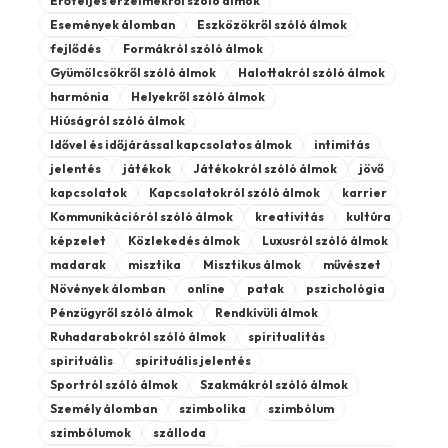
Erőteljes érzelmekről szóló álmok
Események álomban
Eszközökről szóló álmok
fejlődés
Formákról szóló álmok
Gyümölcsökről szóló álmok
Halottakról szóló álmok
harmónia
Helyekről szóló álmok
Hiúságról szóló álmok
Idővel és időjárással kapcsolatos álmok
intimitás
jelentés
játékok
Játékokról szóló álmok
jövő
kapcsolatok
Kapcsolatokról szóló álmok
karrier
Kommunikációról szóló álmok
kreativitás
kultúra
képzelet
Közlekedés álmok
Luxusról szóló álmok
madarak
misztika
Misztikus álmok
művészet
Növények álomban
online
patak
pszichológia
Pénzügyről szóló álmok
Rendkívüli álmok
Ruhadarabokról szóló álmok
spiritualitás
spirituális
spirituális jelentés
Sportról szóló álmok
Szakmákról szóló álmok
Személy álomban
szimbolika
szimbólum
szimbólumok
szálloda