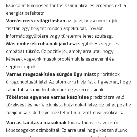
kapcsolat különösen fontos számunkra, és érdemes extra
energiát befektetni.
Varrás rossz világításban
azt jelzi, hogy nem látjuk
tisztán egy helyzet minden aspektusát. További
információgyűjtésre vagy türelemre lehet szükség.
Más emberek ruháinak javítása
segítőkészséget és
empátiát tükröz. Ez pozitív jel, amely arra utal, hogy
képesek vagyunk mások problémáit is észrevenni és
segíteni rajtuk.
Varrás megszakítása sürgős ügy miatt
prioritások
újragondolását jelzi. Az álom arra hívja fel a figyelmet, hogy
talán túl sok mindent akarunk egyszerre csinálni.
Tökéletes egyenes varrás készítése
precizitásra való
törekvést és perfekcionista hajlamokat jelez. Ez lehet pozitív
tulajdonság, de figyelmeztethet a túlzott elvárásokra is.
Varrás tanítása másoknak
tudásátadást és vezetői
képességeket szimbolizál. Ez arra utal, hogy készen állunk