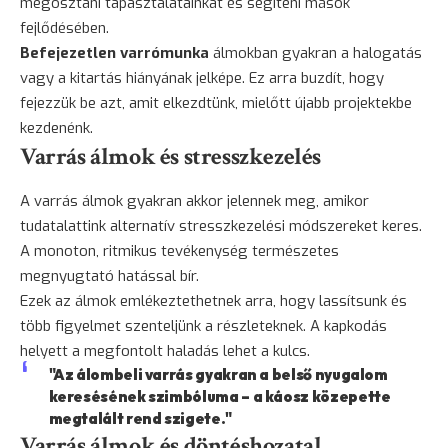
megosztani tapasztalatainkat és segíteni mások
fejlődésében.
Befejezetlen varrómunka
álmokban gyakran a halogatás
vagy a kitartás hiányának jelképe. Ez arra buzdít, hogy
fejezzük be azt, amit elkezdtünk, mielőtt újabb projektekbe
kezdenénk.
Varrás álmok és stresszkezelés
A varrás álmok gyakran akkor jelennek meg, amikor
tudatalattink alternatív stresszkezelési módszereket keres.
A monoton, ritmikus tevékenység természetes
megnyugtató hatással bír.
Ezek az álmok emlékeztethetnek arra, hogy lassítsunk és
több figyelmet szenteljünk a részleteknek. A kapkodás
helyett a megfontolt haladás lehet a kulcs.
"Az álombeli varrás gyakran a belső nyugalom
keresésének szimbóluma – a káosz közepette
megtalált rend szigete."
Varrás álmok és döntéshozatal