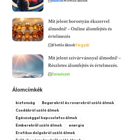
Állatok
M betűs álmok
Mit jelent borostyán ékszerrel
álmodni? – Online álomfejtés és
értelmezés
B betűs álmok
Tárgyak
Mit jelent szivárvánnyal álmodni? –
Részletes álomfejtés és értelmezés.
Természet
Álomcímkék
biztonság
Bogarakról és rovarokról szóló álmok
Csodákról szóló álmok
Egészséggel kapcsolatos álmok
Emberekről szóló álmok
energia
Erotikus dolgokról szóló álmok