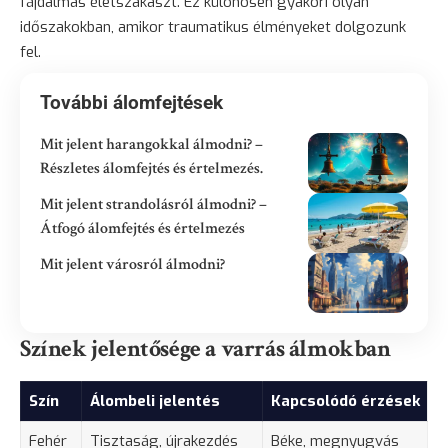
fájdalmas életszakaszt. Ez különösen gyakori olyan
időszakokban, amikor traumatikus élményeket dolgozunk
fel.
További álomfejtések
Mit jelent harangokkal álmodni? –
Részletes álomfejtés és értelmezés.
Mit jelent strandolásról álmodni? –
Átfogó álomfejtés és értelmezés
Mit jelent városról álmodni?
Színek jelentősége a varrás álmokban
Szín
Álombeli jelentés
Kapcsolódó érzések
Fehér
Tisztaság, újrakezdés
Béke, megnyugvás