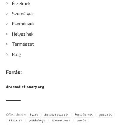
Érzelmek
Személyek
Események
Helyszínek
Természet
Blog
Forrás:
dreamdictionary.org
álmok
álomértelmezés
Álomfejtés
jelentés
Álom címkék:
képzelet
pszichológia
szimbólumok
varrás