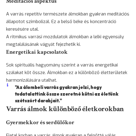
Meditációs aspektus
A varrás repetitív természete álmokban gyakran meditációs
állapotot szimbolizál. Ez a belső béke és koncentráció
keresésére utal.
A ritmikus varrási mozdulatok álmokban a lelki egyensúly
megtalálásának vágyát fejezhetik ki.
Energetikai kapcsolatok
Sok spirituális hagyomány szerint a varrás energetikai
szálakat köt össze. Álmokban ez a különböző életterületek
harmonizálására utalhat.
"Az álombeli varrás gyakran jelzi, hogy
tudatalattink össze szeretné kötni az életünk
szétszórt darabjait."
Varrás álmok különböző életkorokban
Gyermekkor és serdülőkor
Fiatal korban a varrás álmok gyakran a felnőtté válás