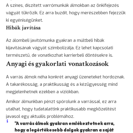
A színes, díszített varrómunkák álmokban az önkifejezés
vágyát tükrözik. Ez arra buzdít, hogy merészebben fejezzük
ki egyéniségünket.
Hibák javítása
Az álombeli javítómunka gyakran a múltbeli hibák
kijavításának vágyát szimbolizálja. Ez lehet kapcsolati
természetű, de vonatkozhat karrierbeli döntésekre is.
Anyagi és gyakorlati vonatkozások
A varrás álmok néha konkrét anyagi üzeneteket hordoznak.
A takarékosság, a praktikusság és a kézügyesség mind
megjelenhetnek ezekben a víziókban.
Amikor álmunkban pénzt spórolunk a varrással, ez arra
utalhat, hogy tudatalattink praktikusabb megközelítést
javasol egy aktuális problémához.
"A varrás álmok gyakran emlékeztetnek arra,
hogy a legértékesebb dolgok gyakran a saját