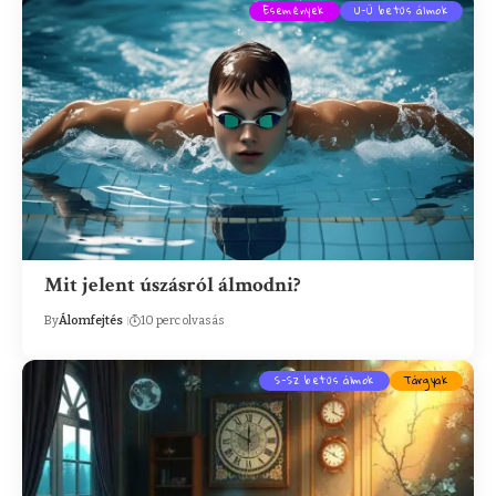
Események
U-Ü betűs álmok
Mit jelent úszásról álmodni?
By
Álomfejtés
10 perc olvasás
S-Sz betűs álmok
Tárgyak