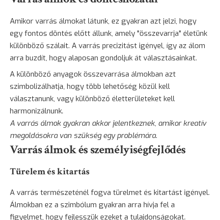
Amikor varrás álmokat látunk, ez gyakran azt jelzi, hogy
egy fontos döntés előtt állunk, amely "összevarrja" életünk
különböző szálait. A varrás precizitást igényel, így az álom
arra buzdít, hogy alaposan gondoljuk át választásainkat.
A különböző anyagok összevarrása álmokban azt
szimbolizálhatja, hogy több lehetőség közül kell
választanunk, vagy különböző életterületeket kell
harmonizálnunk.
A varrás álmok gyakran akkor jelentkeznek, amikor kreatív
megoldásokra van szükség egy problémára.
Varrás álmok és személyiségfejlődés
Türelem és kitartás
A varrás természeténél fogva türelmet és kitartást igényel.
Álmokban ez a szimbólum gyakran arra hívja fel a
figyelmet, hogy fejlesszük ezeket a tulajdonságokat.