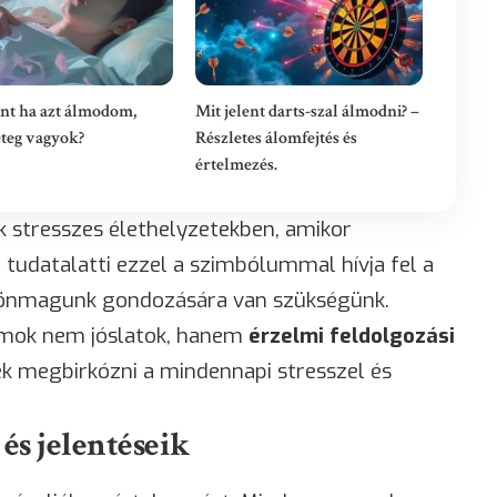
ent ha azt álmodom,
Mit jelent darts-szal álmodni? –
teg vagyok?
Részletes álomfejtés és
értelmezés.
k stresszes élethelyzetekben, amikor
tudatalatti ezzel a szimbólummal hívja fel a
s önmagunk gondozására van szükségünk.
lmok nem jóslatok, hanem
érzelmi feldolgozási
ek megbirkózni a mindennapi stresszel és
s jelentéseik