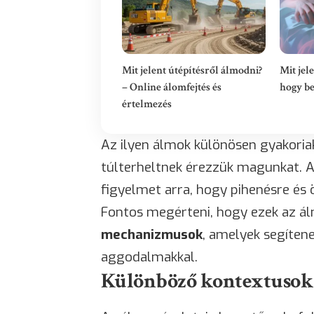
Mit jelent útépítésről álmodni?
Mit jel
– Online álomfejtés és
hogy be
értelmezés
Az ilyen álmok különösen gyakoria
túlterheltnek érezzük magunkat. A 
figyelmet arra, hogy pihenésre é
Fontos megérteni, hogy ezek az á
mechanizmusok
, amelyek segíten
aggodalmakkal.
Különböző kontextusok é