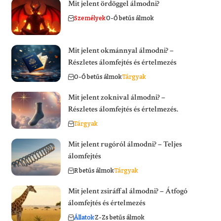
Mit jelent ördöggel álmodni?
Személyek
O-Ő betűs álmok
Mit jelent okmánnyal álmodni? –
Részletes álomfejtés és értelmezés
O-Ő betűs álmok
Tárgyak
Mit jelent zoknival álmodni? –
Részletes álomfejtés és értelmezés.
Tárgyak
Mit jelent rugóról álmodni? – Teljes
álomfejtés
R betűs álmok
Tárgyak
Mit jelent zsiráffal álmodni? – Átfogó
álomfejtés és értelmezés
Állatok
Z-Zs betűs álmok