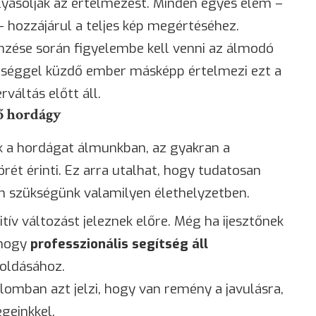
lyásolják az értelmezést. Minden egyes elem –
 – hozzájárul a teljes kép megértéséhez.
mzése során figyelembe kell venni az álmodó
tegséggel küzdő ember másképp értelmezi ezt a
rváltás előtt áll.
ő hordágy
k a hordágat álmunkban, az gyakran a
ét érinti. Ez arra utalhat, hogy tudatosan
n szükségünk valamilyen élethelyzetben.
tív változást jeleznek előre. Még ha ijesztőnek
 hogy
professzionális segítség áll
oldásához.
álomban azt jelzi, hogy van remény a javulásra,
geinkkel.