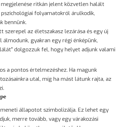
megjelenése ritkán jelent közvetlen halált
 pszichológiai folyamatokról árulkodik,
ak bennünk.
 szerepel az életszakasz lezárása és egy új
l álmodunk, gyakran egy régi énképünk,
álát" dolgozzuk fel, hogy helyet adjunk valami
tos a pontos értelmezéshez. Ha magunk
tozásainkra utal, míg ha mást látunk rajta, az
i.
épe
eneti állapotot szimbolizálja. Ez lehet egy
juk, merre tovább, vagy egy várakozási