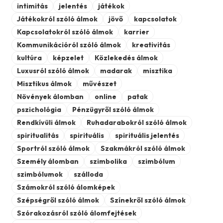
intimitás
jelentés
játékok
Játékokról szóló álmok
jövő
kapcsolatok
Kapcsolatokról szóló álmok
karrier
Kommunikációról szóló álmok
kreativitás
kultúra
képzelet
Közlekedés álmok
Luxusról szóló álmok
madarak
misztika
Misztikus álmok
művészet
Növények álomban
online
patak
pszichológia
Pénzügyről szóló álmok
Rendkívüli álmok
Ruhadarabokról szóló álmok
spiritualitás
spirituális
spirituális jelentés
Sportról szóló álmok
Szakmákról szóló álmok
Személy álomban
szimbolika
szimbólum
szimbólumok
szálloda
Számokról szóló álomképek
Szépségről szóló álmok
Színekről szóló álmok
Szórakozásról szóló álomfejtések