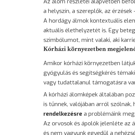
Az álom részletei alapvetően befo
a helyszín, a szereplők, az érzések
A hordágy álmok kontextuális ele
aktuális élethelyzetét is. Egy be
szimbólumot, mint valaki, aki karrie
Kórházi környezetben megjelen
Amikor kórházi környezetben látju
gyógyulás és segítségkérés témakör
vagy tudattalanul támogatásra va
A kórházi álomképek általában pozi
is tűnnek, valójában arról szólnak,
rendelkezésre
a problémáink meg
Az orvosok és ápolók jelenléte az 
és nem vagyunk egyedül a nehézsé