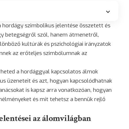
 hordágy szimbolikus jelentése összetett és
gy betegségről szól, hanem átmenetről,
Különböző kultúrák és pszichológiai irányzatok
ennek az erőteljes szimbólumnak az
heted a hordággyal kapcsolatos álmok
kus üzeneteit és azt, hogyan kapcsolódhatnak
 tanácsokat is kapsz arra vonatkozóan, hogyan
mélményeket és mit tehetsz a bennük rejlő
elentései az álomvilágban