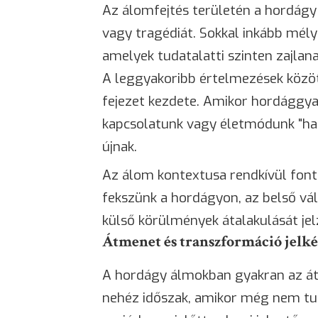
Az álomfejtés területén a hordágy 
vagy tragédiát. Sokkal inkább mély
amelyek tudatalatti szinten zajlan
A leggyakoribb értelmezések között
fejezet kezdete. Amikor hordággya
kapcsolatunk vagy életmódunk "hal
újnak.
Az álom kontextusa rendkívül fon
fekszünk a hordágyon, az belső vál
külső körülmények átalakulását jelz
Átmenet és transzformáció jelk
A hordágy álmokban gyakran az átm
nehéz időszak, amikor még nem tud