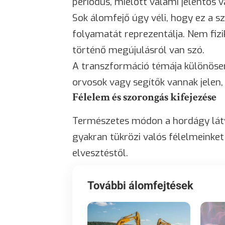
periódus, mielőtt valami jelentős 
Sok álomfejő úgy véli, hogy ez a 
folyamatát reprezentálja. Nem fizi
történő megújulásról van szó.
A transzformáció témája különösen
orvosok vagy segítők vannak jelen,
Félelem és szorongás kifejezése
Természetes módon a hordágy látv
gyakran tükrözi valós félelmeinke
elvesztéstől.
További álomfejtések