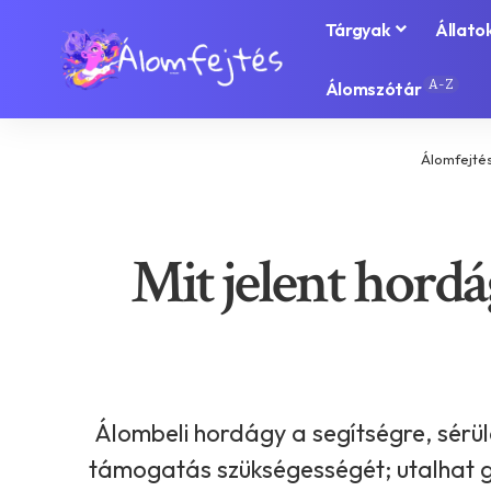
Tárgyak
Állato
A-Z
Álomszótár
Álomfejté
Mit jelent hordá
Álombeli hordágy a segítségre, sérül
támogatás szükségességét; utalhat g