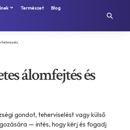
ínek
Természet
Blog
értelmezés.
tes álomfejtés és
ségi gondot, teherviselést vagy külső
ozására — intés, hogy kérj és fogadj