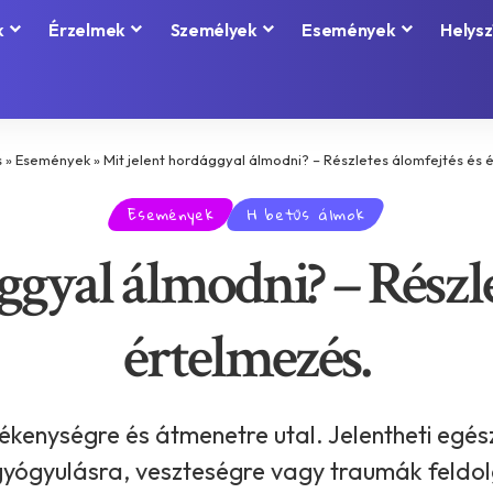
k
Érzelmek
Személyek
Események
Helysz
s
»
Események
»
Mit jelent hordággyal álmodni? – Részletes álomfejtés és 
Események
H betűs álmok
ggyal álmodni? – Részle
értelmezés.
ékenységre és átmenetre utal. Jelentheti egész
yógyulásra, veszteségre vagy traumák feldolg