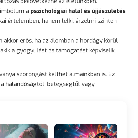
változás bekövetkezne az életünkben.
szimbólum a
pszichológiai halál és újjászületés
kai értelemben, hanem lelki, érzelmi szinten
 akkor erős, ha az álomban a hordágy körül
 akik a gyógyulást és támogatást képviselik.
ánya szorongást kelthet álmainkban is. Ez
t a halandóságtól, betegségtől vagy