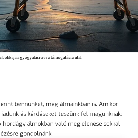
imbolikája a gyógyulásra és a támogatásra utal.
érint bennünket, még álmainkban is. Amikor
iadunk és kérdéseket teszünk fel magunknak:
 A hordágy álmokban való megjelenése sokkal
nézésre gondolnánk.