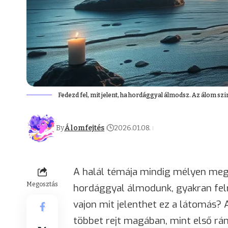
Fedezd fel, mit jelent, ha hordággyal álmodsz. Az álom sz
By
Álomfejtés
2026.01.08.
A halál témája mindig mélyen meg
Megosztás
hordággyal álmodunk, gyakran felr
vajon mit jelenthet ez a látomás?
többet rejt magában, mint első rá