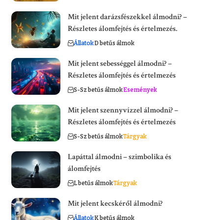
Mit jelent darázsfészekkel álmodni? –
Részletes álomfejtés és értelmezés.
Állatok
D betűs álmok
Mit jelent sebességgel álmodni? –
Részletes álomfejtés és értelmezés
S-Sz betűs álmok
Események
Mit jelent szennyvízzel álmodni? –
Részletes álomfejtés és értelmezés
S-Sz betűs álmok
Tárgyak
Lapáttal álmodni – szimbolika és
álomfejtés
L betűs álmok
Tárgyak
Mit jelent kecskéről álmodni?
Állatok
K betűs álmok