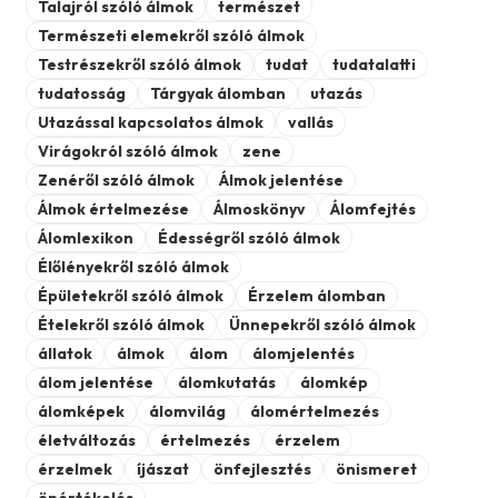
Talajról szóló álmok
természet
Természeti elemekről szóló álmok
Testrészekről szóló álmok
tudat
tudatalatti
tudatosság
Tárgyak álomban
utazás
Utazással kapcsolatos álmok
vallás
Virágokról szóló álmok
zene
Zenéről szóló álmok
Álmok jelentése
Álmok értelmezése
Álmoskönyv
Álomfejtés
Álomlexikon
Édességről szóló álmok
Élőlényekről szóló álmok
Épületekről szóló álmok
Érzelem álomban
Ételekről szóló álmok
Ünnepekről szóló álmok
állatok
álmok
álom
álomjelentés
álom jelentése
álomkutatás
álomkép
álomképek
álomvilág
álomértelmezés
életváltozás
értelmezés
érzelem
érzelmek
íjászat
önfejlesztés
önismeret
önértékelés