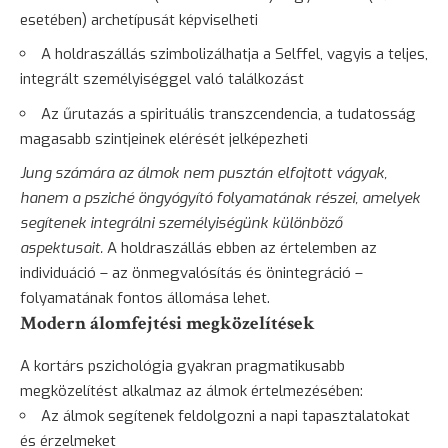
esetében) archetípusát képviselheti
A holdraszállás szimbolizálhatja a Selffel, vagyis a teljes,
integrált személyiséggel való találkozást
Az űrutazás a spirituális transzcendencia, a tudatosság
magasabb szintjeinek elérését jelképezheti
Jung számára az álmok nem pusztán elfojtott vágyak,
hanem a psziché öngyógyító folyamatának részei, amelyek
segítenek integrálni személyiségünk különböző
aspektusait.
A holdraszállás ebben az értelemben az
individuáció – az önmegvalósítás és önintegráció –
folyamatának fontos állomása lehet.
Modern álomfejtési megközelítések
A kortárs pszichológia gyakran pragmatikusabb
megközelítést alkalmaz az álmok értelmezésében:
Az álmok segítenek feldolgozni a napi tapasztalatokat
és érzelmeket