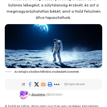
különös lebegést, a súlytalanság érzését, és azt a
megmagyarázhatatlan békét, amit a Hold felszínén
állva tapasztaltunk.
Az űrhajós a holdon felfedezi a tudatalatti üzeneteit.
23 perc olvasás
By
Álomfejtés
2025.10.24.
A holdraszállás álma nem pusztán egy érdekes képzelgés,