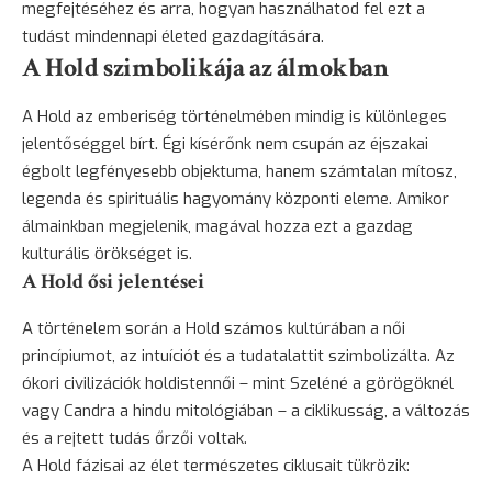
megfejtéséhez és arra, hogyan használhatod fel ezt a
tudást mindennapi életed gazdagítására.
A Hold szimbolikája az álmokban
A Hold az emberiség történelmében mindig is különleges
jelentőséggel bírt. Égi kísérőnk nem csupán az éjszakai
égbolt legfényesebb objektuma, hanem számtalan mítosz,
legenda és spirituális hagyomány központi eleme. Amikor
álmainkban megjelenik, magával hozza ezt a gazdag
kulturális örökséget is.
A Hold ősi jelentései
A történelem során a Hold számos kultúrában a női
princípiumot, az intuíciót és a tudatalattit szimbolizálta. Az
ókori civilizációk holdistennői – mint Szeléné a görögöknél
vagy Candra a hindu mitológiában – a ciklikusság, a változás
és a rejtett tudás őrzői voltak.
A Hold fázisai az élet természetes ciklusait tükrözik: