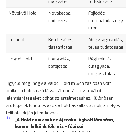
magvetés
felfedezése
Növekvő Hold
Növekedés
,
Fejlődés,
építkezés
előrehaladás egy
úton
Telihold
Beteljesülés,
Megvilágosodás,
tisztánlátás
teljes tudatosság
Fogyó Hold
Elengedés,
Régi minták
befejezés
elhagyása,
megtisztulás
Figyeld meg, hogy a valódi Hold milyen fázisban volt,
amikor a holdraszállással álmodtál – ez további
jelentésrétegeket adhat az értelmezéshez. Különösen
erőteljesek lehetnek azok a holdraszállás álmok, amelyek
telihold idején jelentkeznek.
„A Hold nem csak az éjszakai égbolt lámpása,
hanem lelkünk tükre is – fázisai