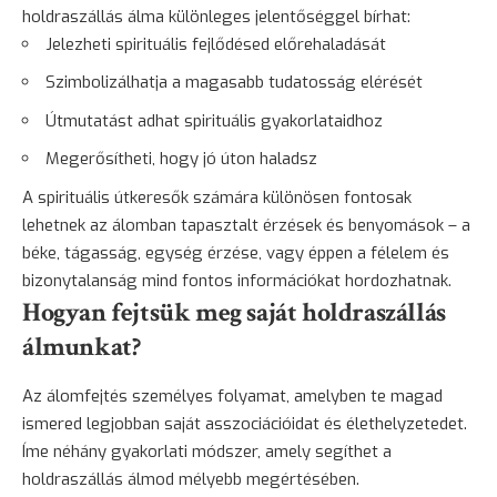
holdraszállás álma különleges jelentőséggel bírhat:
Jelezheti spirituális fejlődésed előrehaladását
Szimbolizálhatja a magasabb tudatosság elérését
Útmutatást adhat spirituális gyakorlataidhoz
Megerősítheti, hogy jó úton haladsz
A spirituális útkeresők számára különösen fontosak
lehetnek az álomban tapasztalt érzések és benyomások – a
béke, tágasság, egység érzése, vagy éppen a
félelem
és
bizonytalanság
mind fontos információkat hordozhatnak.
Hogyan fejtsük meg saját holdraszállás
álmunkat?
Az álomfejtés személyes folyamat, amelyben te magad
ismered legjobban saját asszociációidat és élethelyzetedet.
Íme néhány gyakorlati módszer, amely segíthet a
holdraszállás álmod mélyebb megértésében.