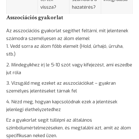
vissza?
hazatérés?
Asszociációs gyakorlat
Az asszociációs gyakorlat segíthet feltárni, mit jelentenek
számodra személyesen az álom elemei:
Vedd sorra az álom főbb elemeit (Hold, űrhajó, űrruha,
stb.)
Mindegyikhez írj le 5-10 szót vagy kifejezést, ami eszedbe
jut róla
Vizsgáld meg ezeket az asszociációkat – gyakran
személyes jelentéseket tárnak fel
Nézd meg, hogyan kapcsolódnak ezek a jelentések
jelenlegi élethelyzetedhez
Ez a gyakorlat segít túllépni az általános
szimbólumértelmezéseken, és megtalálni azt, amit az álom
specifikusan neked üzen.