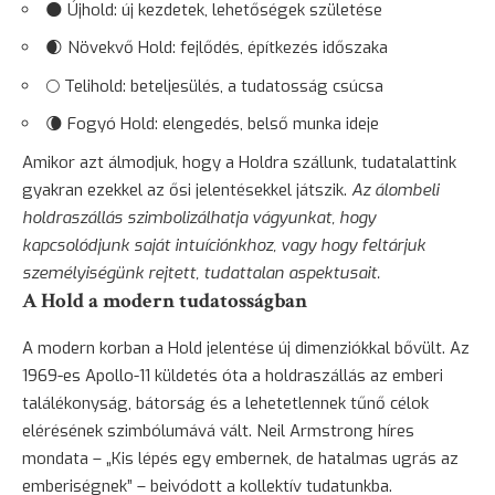
🌑 Újhold: új kezdetek, lehetőségek születése
🌒 Növekvő Hold: fejlődés, építkezés időszaka
🌕 Telihold: beteljesülés, a tudatosság csúcsa
🌘 Fogyó Hold: elengedés, belső munka ideje
Amikor azt álmodjuk, hogy a Holdra szállunk, tudatalattink
gyakran ezekkel az ősi jelentésekkel játszik.
Az álombeli
holdraszállás szimbolizálhatja vágyunkat, hogy
kapcsolódjunk saját intuíciónkhoz, vagy hogy feltárjuk
személyiségünk rejtett, tudattalan aspektusait.
A Hold a modern tudatosságban
A modern korban a Hold jelentése új dimenziókkal bővült. Az
1969-es Apollo-11 küldetés óta a holdraszállás az emberi
találékonyság,
bátorság
és a lehetetlennek tűnő célok
elérésének szimbólumává vált. Neil Armstrong híres
mondata – „Kis lépés egy embernek, de hatalmas ugrás az
emberiségnek” – beivódott a kollektív tudatunkba.