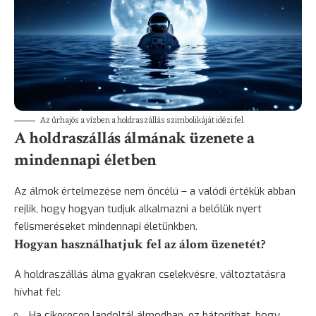
Az űrhajós a vízben a holdraszállás szimbolikáját idézi fel.
A holdraszállás álmának üzenete a
mindennapi életben
Az álmok értelmezése nem öncélú – a valódi értékük abban
rejlik, hogy hogyan tudjuk alkalmazni a belőlük nyert
felismeréseket mindennapi életünkben.
Hogyan használhatjuk fel az álom üzenetét?
A holdraszállás álma gyakran cselekvésre, változtatásra
hívhat fel:
Ha sikeresen landoltál álmodban, ez bátoríthat, hogy