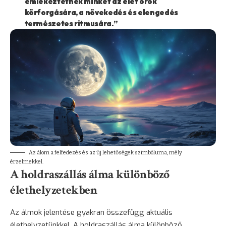
emlékeztetnek minket az élet örök
körforgására, a növekedés és elengedés
természetes ritmusára.”
Az álom a felfedezés és az új lehetőségek szimbóluma, mély
érzelmekkel.
A holdraszállás álma különböző
élethelyzetekben
Az álmok jelentése gyakran összefügg aktuális
élethelyzetünkkel. A holdraszállás álma különböző