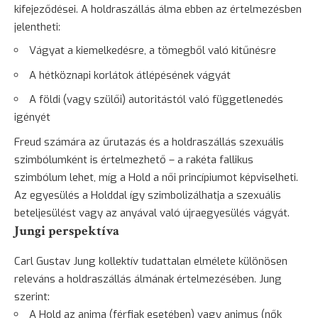
kifejeződései. A holdraszállás álma ebben az értelmezésben
jelentheti:
Vágyat a kiemelkedésre, a tömegből való kitűnésre
A hétköznapi korlátok átlépésének vágyát
A földi (vagy szülői) autoritástól való függetlenedés
igényét
Freud számára az űrutazás és a holdraszállás szexuális
szimbólumként is értelmezhető – a rakéta fallikus
szimbólum lehet, míg a Hold a női princípiumot képviselheti.
Az egyesülés a Holddal így szimbolizálhatja a szexuális
beteljesülést vagy az anyával való újraegyesülés vágyát.
Jungi perspektíva
Carl Gustav Jung kollektív tudattalan elmélete különösen
releváns a holdraszállás álmának értelmezésében. Jung
szerint:
A Hold az anima (férfiak esetében) vagy animus (nők