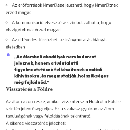
Az erőforrások kimerülése jelezheti, hogy kimerültnek
érzed magad
A kommunikáció elvesztése szimbolizálhatja, hogy
elszigeteltnek érzed magad
Az eltévedés tükrözheti az iránymutatás hiányát
életedben
„Az álombeli akadályok nem kudarcot
jeleznek, hanem a tudatalatti
figyelmeztetései: felkészítenek a valódi
kihívásokra, és megmutatják, hol szükséges
még fejlődnöd.”
Visszatérés a Földre
Az álom azon része, amikor visszatérsz a Holdról a Földre,
szintén jelentőségteljes. Ez a szakasz gyakran az álom
tanulságának vagy feloldásának tekinthető.
A sikeres visszatérés jelezheti: