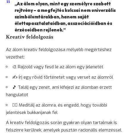
„Az álom olyan, mint egy személyre szabott
rejtvény – a megfejtés kulcsai nem univerzális
szimbólumtárakban, hanem saját
élettapasztalataidban, asszociációidban és
érzéseidben rejlenek.”
Kreatív feldolgozás
Az álom kreatív feldolgozása mélyebb megértéshez
vezethet:
🎨 Rajzold vagy fesd le az álom egy jelenetét
✍️ Írj egy rövid történetet vagy verset az álomról
🎵 Találj egy zenét, ami kifejezi az álomban érzett
hangulatot
🧘‍♀️ Meditálj az álomra, és engedd, hogy további
jelentések bukkanjanak fel
A kreatív feldolgozás során gyakran olyan tartalmak is
felszínre kerülnek, amelyek pusztán racionális elemzéssel