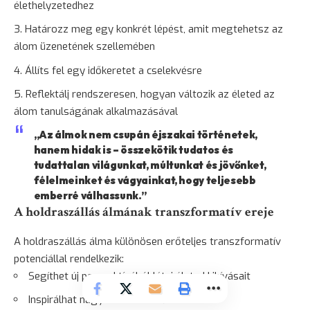
élethelyzetedhez
Határozz meg egy konkrét lépést, amit megtehetsz az
álom üzenetének szellemében
Állíts fel egy időkeretet a cselekvésre
Reflektálj rendszeresen, hogyan változik az életed az
álom tanulságának alkalmazásával
„Az álmok nem csupán éjszakai történetek,
hanem hidak is – összekötik tudatos és
tudattalan világunkat, múltunkat és jövőnket,
félelmeinket és vágyainkat, hogy teljesebb
emberré válhassunk.”
A holdraszállás álmának transzformatív ereje
A holdraszállás álma különösen erőteljes transzformatív
potenciállal rendelkezik:
Segíthet új perspektívából látni életed kihívásait
Inspirálhat nagyobb célok kitűzésére