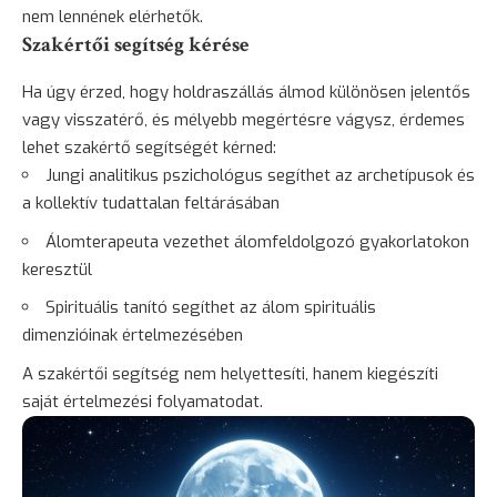
nem lennének elérhetők.
Szakértői segítség kérése
Ha úgy érzed, hogy holdraszállás álmod különösen jelentős
vagy visszatérő, és mélyebb megértésre vágysz, érdemes
lehet szakértő segítségét kérned:
Jungi analitikus pszichológus segíthet az archetípusok és
a kollektív tudattalan feltárásában
Álomterapeuta vezethet álomfeldolgozó gyakorlatokon
keresztül
Spirituális tanító segíthet az álom spirituális
dimenzióinak értelmezésében
A szakértői segítség nem helyettesíti, hanem kiegészíti
saját értelmezési folyamatodat.