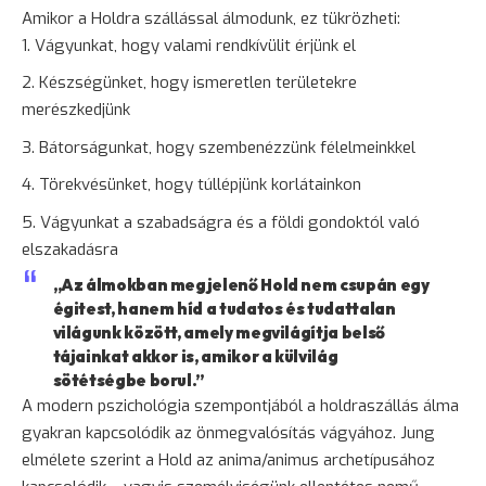
Amikor a Holdra szállással álmodunk, ez tükrözheti:
Vágyunkat, hogy valami rendkívülit érjünk el
Készségünket, hogy ismeretlen területekre
merészkedjünk
Bátorságunkat, hogy szembenézzünk félelmeinkkel
Törekvésünket, hogy túllépjünk korlátainkon
Vágyunkat a szabadságra és a földi gondoktól való
elszakadásra
„Az álmokban megjelenő Hold nem csupán egy
égitest, hanem híd a tudatos és tudattalan
világunk között, amely megvilágítja belső
tájainkat akkor is, amikor a külvilág
sötétségbe borul.”
A modern pszichológia szempontjából a holdraszállás álma
gyakran kapcsolódik az
önmegvalósítás
vágyához. Jung
elmélete szerint a Hold az anima/animus archetípusához