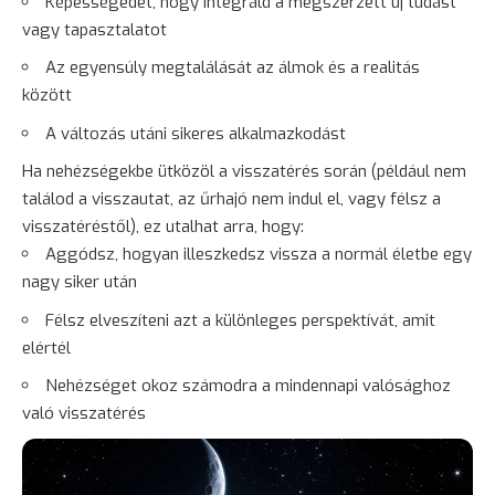
Képességedet, hogy integráld a megszerzett új tudást
vagy tapasztalatot
Az egyensúly megtalálását az álmok és a realitás
között
A változás utáni sikeres alkalmazkodást
Ha nehézségekbe ütközöl a visszatérés során (például nem
találod a visszautat, az űrhajó nem indul el, vagy félsz a
visszatéréstől), ez utalhat arra, hogy:
Aggódsz, hogyan illeszkedsz vissza a normál életbe egy
nagy siker után
Félsz elveszíteni azt a különleges perspektívát, amit
elértél
Nehézséget okoz számodra a mindennapi valósághoz
való visszatérés