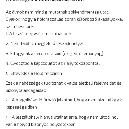
Az álmok nem mindig mutatnak zökkenőmentes utat.
Gyakori, hogy a holdraszállás során különböző akadályokkal
szembesülünk:
A leszállóegység meghibásodik
Nem találsz megfelelő leszállóhelyet
Elfogynak az erőforrásaid (oxigén, üzemanyag)
Elveszted a kapcsolatot az irányítóközponttal
Eltévedsz a Hold felszínén
Ezek a nehézségek tükrözhetik valós életbeli félelmeidet és
bizonytalanságaidat:
A meghibásodó űrhajó jelentheti, hogy nem bízol eléggé
képességeidben
A leszállóhely hiánya utalhat arra, hogy nem látod, hol
van a helyed bizonyos helyzetekben