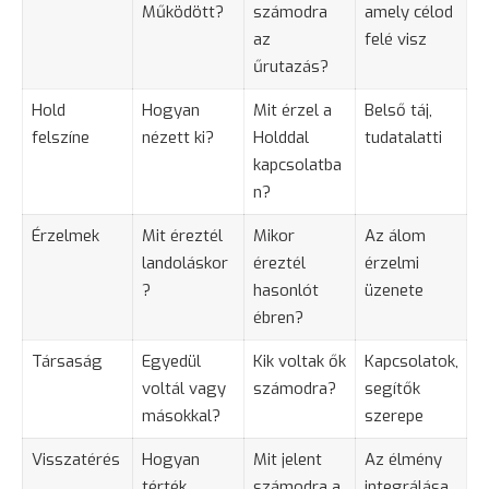
Működött?
számodra
amely célod
az
felé visz
űrutazás?
Hold
Hogyan
Mit érzel a
Belső táj,
felszíne
nézett ki?
Holddal
tudatalatti
kapcsolatba
n?
Érzelmek
Mit éreztél
Mikor
Az álom
landoláskor
éreztél
érzelmi
?
hasonlót
üzenete
ébren?
Társaság
Egyedül
Kik voltak ők
Kapcsolatok,
voltál vagy
számodra?
segítők
másokkal?
szerepe
Visszatérés
Hogyan
Mit jelent
Az élmény
térték
számodra a
integrálása