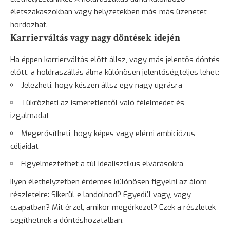
életszakaszokban vagy helyzetekben más-más üzenetet
hordozhat.
Karrierváltás vagy nagy döntések idején
Ha éppen karrierváltás előtt állsz, vagy más jelentős döntés
előtt, a holdraszállás álma különösen jelentőségteljes lehet:
Jelezheti, hogy készen állsz egy nagy ugrásra
Tükrözheti az ismeretlentől való félelmedet és
izgalmadat
Megerősítheti, hogy képes vagy elérni ambiciózus
céljaidat
Figyelmeztethet a túl idealisztikus elvárásokra
Ilyen élethelyzetben érdemes különösen figyelni az álom
részleteire: Sikerül-e landolnod? Egyedül vagy, vagy
csapatban? Mit érzel, amikor megérkezel? Ezek a részletek
segíthetnek a döntéshozatalban.