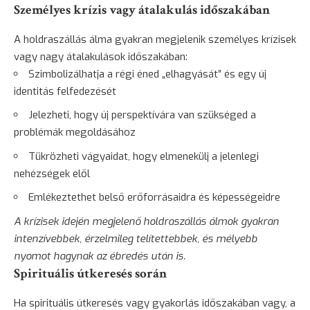
Személyes krízis vagy átalakulás időszakában
A holdraszállás álma gyakran megjelenik személyes krízisek
vagy nagy átalakulások időszakában:
Szimbolizálhatja a régi éned „elhagyását” és egy új
identitás felfedezését
Jelezheti, hogy új perspektívára van szükséged a
problémák megoldásához
Tükrözheti vágyaidat, hogy elmenekülj a jelenlegi
nehézségek elől
Emlékeztethet belső erőforrásaidra és képességeidre
A krízisek idején megjelenő holdraszállás álmok gyakran
intenzívebbek, érzelmileg telítettebbek, és mélyebb
nyomot hagynak az ébredés után is.
Spirituális útkeresés során
Ha spirituális útkeresés vagy gyakorlás időszakában vagy, a