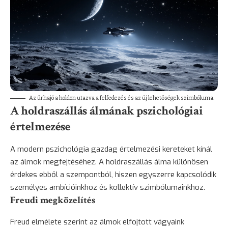
Az űrhajó a holdon utazva a felfedezés és az új lehetőségek szimbóluma.
A holdraszállás álmának pszichológiai
értelmezése
A modern pszichológia gazdag értelmezési kereteket kínál
az álmok megfejtéséhez. A holdraszállás álma különösen
érdekes ebből a szempontból, hiszen egyszerre kapcsolódik
személyes ambícióinkhoz és kollektív szimbólumainkhoz.
Freudi megközelítés
Freud elmélete szerint az álmok elfojtott vágyaink