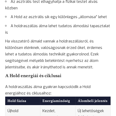
Az asztrális test elhagyhatja a fizikai testet alvás
közben
A Hold az asztrális sík egy különleges „állomása” lehet
A holdraszállás álma lehet tudatos álmodási
tapasztalat
is
Ha visszatérő álmaid vannak a holdraszállásról, és
különösen élénknek, valóságosnak érzed őket, érdemes
lehet a tudatos álmodás technikáit gyakorolnod. Ezek
segítségével mélyebb betekintést nyerhetsz az álom
jelentésébe, és akár irányíthatod is annak menetét.
A Hold energiái és ciklusai
A holdraszállás álma gyakran kapcsolódik a Hold
energiáihoz és ciklusaihoz:
Hold fázisa
Energiaminőség
Álombeli jelentés
Újhold
Kezdet,
Új lehetőségek