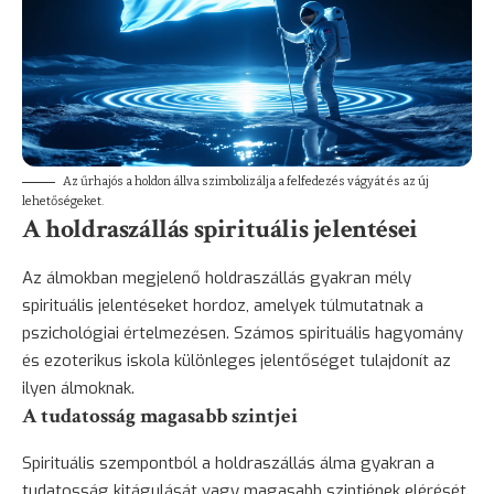
Az űrhajós a holdon állva szimbolizálja a felfedezés vágyát és az új
lehetőségeket.
A holdraszállás spirituális jelentései
Az álmokban megjelenő holdraszállás gyakran mély
spirituális jelentéseket hordoz, amelyek túlmutatnak a
pszichológiai értelmezésen. Számos spirituális hagyomány
és ezoterikus iskola különleges jelentőséget tulajdonít az
ilyen álmoknak.
A tudatosság magasabb szintjei
Spirituális szempontból a holdraszállás álma gyakran a
tudatosság kitágulását vagy magasabb szintjének elérését