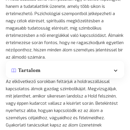
hanem a tudatalattink üzenete, amely több síkon is
értelmezhető. Pszichológiai szempontból jelképezheti a
nagy célok elérését, spirituális megközelítésben a
magasabb tudatosság elérését, míg szimbolikus
értelmezésben a női energiákkal való kapcsolódást. Álmaink
értelmezése során fontos, hogy ne ragaszkodjunk egyetlen
nézőponthoz, hiszen minden álom személyes jelentéssel bír
az álmodó számára.
Tartalom
Az elkövetkező sorokban feltárjuk a holdraszállással
kapcsolatos álmok gazdag szimbolikáját. Megvizsgáljuk,
mit jelenthet, amikor sikeresen landolsz a Hold felszínén,
vagy éppen kudarcot vallasz a kísérlet során. Betekintést
nyerhetsz abba, hogyan kapcsolódik ez az álom a
személyes céljaidhoz, vágyaidhoz és félelmeidhez.
Gyakorlati tanácsokat kapsz az álom üzenetének