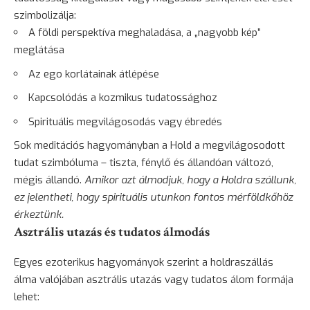
szimbolizálja:
A földi perspektíva meghaladása, a „nagyobb kép”
meglátása
Az ego korlátainak átlépése
Kapcsolódás a kozmikus tudatossághoz
Spirituális megvilágosodás vagy ébredés
Sok meditációs hagyományban a Hold a megvilágosodott
tudat szimbóluma – tiszta, fénylő és állandóan változó,
mégis állandó.
Amikor azt álmodjuk, hogy a Holdra szállunk,
ez jelentheti, hogy spirituális utunkon fontos mérföldkőhöz
érkeztünk.
Asztrális utazás és tudatos álmodás
Egyes ezoterikus hagyományok szerint a holdraszállás
álma valójában asztrális utazás vagy tudatos álom formája
lehet: