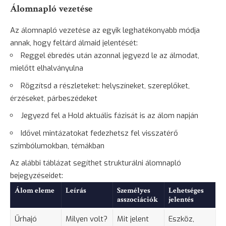
Álomnapló vezetése
Az
álomnapló vezetése
az egyik leghatékonyabb módja
annak, hogy feltárd álmaid jelentését:
Reggel ébredés után azonnal jegyezd le az álmodat,
mielőtt elhalványulna
Rögzítsd a részleteket: helyszíneket, szereplőket,
érzéseket, párbeszédeket
Jegyezd fel a Hold aktuális fázisát is az álom napján
Idővel mintázatokat fedezhetsz fel visszatérő
szimbólumokban, témákban
Az alábbi táblázat segíthet strukturálni álomnapló
bejegyzéseidet:
Álom eleme
Leírás
Személyes
Lehetséges
asszociációk
jelentés
Űrhajó
Milyen volt?
Mit jelent
Eszköz,