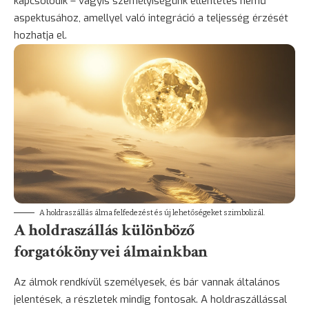
kapcsolódik – vagyis személyiségünk ellentétes nemű
aspektusához, amellyel való integráció a teljesség érzését
hozhatja el.
A holdraszállás álma felfedezést és új lehetőségeket szimbolizál.
A holdraszállás különböző
forgatókönyvei álmainkban
Az álmok rendkívül személyesek, és bár vannak általános
jelentések, a részletek mindig fontosak. A holdraszállással