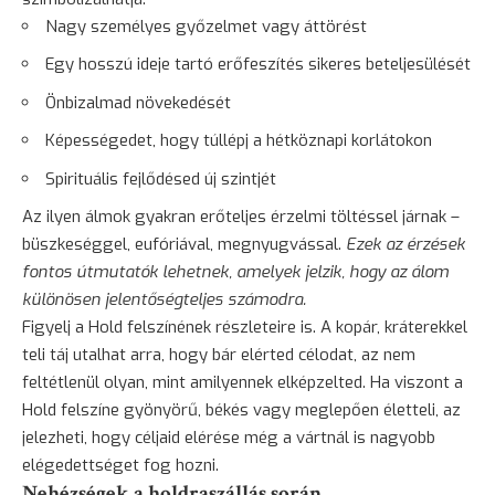
Nagy személyes győzelmet vagy áttörést
Egy hosszú ideje tartó erőfeszítés sikeres beteljesülését
Önbizalmad növekedését
Képességedet, hogy túllépj a hétköznapi korlátokon
Spirituális fejlődésed új szintjét
Az ilyen álmok gyakran erőteljes érzelmi töltéssel járnak –
büszkeséggel, eufóriával, megnyugvással.
Ezek az érzések
fontos útmutatók lehetnek, amelyek jelzik, hogy az álom
különösen jelentőségteljes számodra.
Figyelj a Hold felszínének részleteire is. A kopár, kráterekkel
teli táj utalhat arra, hogy bár elérted célodat, az nem
feltétlenül olyan, mint amilyennek elképzelted. Ha viszont a
Hold felszíne gyönyörű, békés vagy meglepően életteli, az
jelezheti, hogy céljaid elérése még a vártnál is nagyobb
elégedettséget fog hozni.
Nehézségek a holdraszállás során