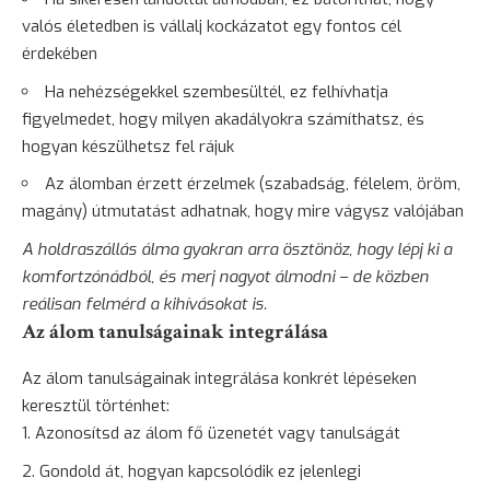
valós életedben is vállalj kockázatot egy fontos cél
érdekében
Ha nehézségekkel szembesültél, ez felhívhatja
figyelmedet, hogy milyen akadályokra számíthatsz, és
hogyan készülhetsz fel rájuk
Az álomban érzett érzelmek (szabadság, félelem, öröm,
magány
) útmutatást adhatnak, hogy mire vágysz valójában
A holdraszállás álma gyakran arra
ösztönöz
, hogy lépj ki a
komfortzónádból, és merj nagyot álmodni – de közben
reálisan felmérd a kihívásokat is.
Az álom tanulságainak integrálása
Az álom tanulságainak integrálása konkrét lépéseken
keresztül történhet:
Azonosítsd az álom fő üzenetét vagy tanulságát
Gondold át, hogyan kapcsolódik ez jelenlegi