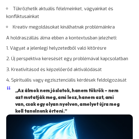
Tükrözhetik aktuális félelmeinket, vágyainkat és
konfliktusainkat
Kreatív megoldásokat kínálhatnak problémáinkra
A holdraszállás álma ebben a kontextusban jelezheti:
Vágyat a jelenlegi helyzetedből való kitörésre
Új perspektíva keresését egy problémával kapcsolatban
Kreativitásod és képzelőerőd aktiválódását
Spirituális vagy egzisztenciális kérdések feldolgozását
„Az álmok nem jóslatok, hanem tükrök – nem
azt mutatják meg, ami lesz, hanem azt, ami
van, csak egy olyan nyelven, amelyet újra meg
kell tanulnunk érteni.”