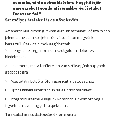
nem más, mint az elme kísérlete, hogy kitörjön
a megszokott gondolati sémákból és új utakat
fedezzen fel.”
Személyes átalakulás és növekedés
Az anarchikus álmok gyakran életünk átmeneti időszakaiban
jelentkeznek, amikor jelentős változáson megyünk
keresztül. Ezek az álmok segíthetnek:
Elengedni a régi, már nem szolgáló mintákat és
hiedelmeket
Felismerni, mely területeken van szükségünk nagyobb
szabadságra
Megtalálni belső erőforrásainkat a változáshoz
Újradefiniálni értékrendünket és prioritásainkat
Integrálni személyiségünk korábban elnyomott vagy
figyelmen kívül hagyott aspektusait
Társadalmi tudatosság és empátia