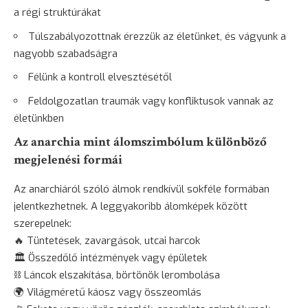
a régi struktúrákat
Túlszabályozottnak érezzük az életünket, és vágyunk a
nagyobb szabadságra
Félünk a kontroll elvesztésétől
Feldolgozatlan traumák vagy konfliktusok vannak az
életünkben
Az anarchia mint álomszimbólum különböző
megjelenési formái
Az anarchiáról szóló álmok rendkívül sokféle formában
jelentkezhetnek. A leggyakoribb álomképek között
szerepelnek:
🔥 Tüntetések, zavargások, utcai harcok
🏛️ Összedőlő intézmények vagy épületek
⛓️ Láncok elszakítása, börtönök lerombolása
🌍 Világméretű káosz vagy összeomlás