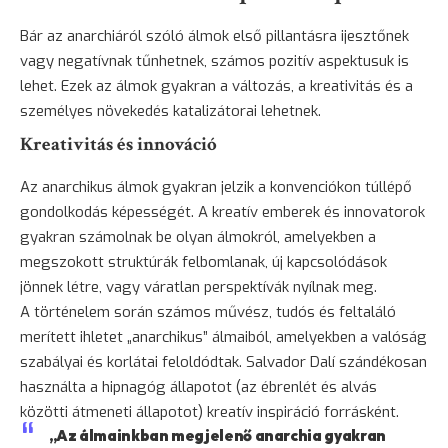
Bár az anarchiáról szóló álmok első pillantásra ijesztőnek
vagy negatívnak tűnhetnek, számos pozitív aspektusuk is
lehet. Ezek az álmok gyakran a változás, a kreativitás és a
személyes növekedés katalizátorai lehetnek.
Kreativitás és innováció
Az anarchikus álmok gyakran jelzik a konvenciókon túllépő
gondolkodás képességét. A kreatív emberek és innovatorok
gyakran számolnak be olyan álmokról, amelyekben a
megszokott struktúrák felbomlanak, új kapcsolódások
jönnek létre, vagy váratlan perspektívák nyílnak meg.
A történelem során számos művész, tudós és feltaláló
merített ihletet „anarchikus” álmaiból, amelyekben a valóság
szabályai és korlátai feloldódtak. Salvador Dalí szándékosan
használta a hipnagóg állapotot (az ébrenlét és alvás
közötti átmeneti állapotot) kreatív inspiráció forrásként.
„Az álmainkban megjelenő anarchia gyakran