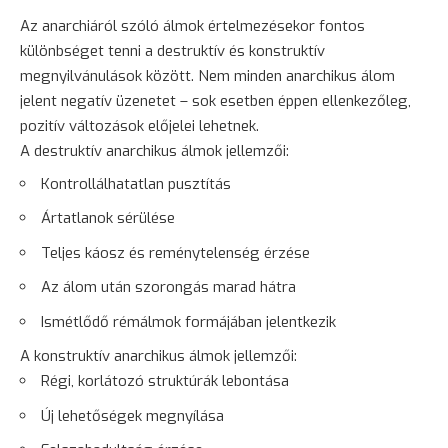
Az anarchiáról szóló álmok értelmezésekor fontos
különbséget tenni a destruktív és konstruktív
megnyilvánulások között. Nem minden anarchikus álom
jelent negatív üzenetet – sok esetben éppen ellenkezőleg,
pozitív változások előjelei lehetnek.
A destruktív anarchikus álmok jellemzői:
Kontrollálhatatlan pusztítás
Ártatlanok sérülése
Teljes káosz és reménytelenség érzése
Az álom után szorongás marad hátra
Ismétlődő
rémálmok
formájában jelentkezik
A konstruktív anarchikus álmok jellemzői:
Régi, korlátozó struktúrák lebontása
Új lehetőségek megnyílása