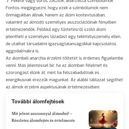
🚩 Fekete vagy vörös zászlók, anarchista szimbólumok
Fontos megjegyezni, hogy ezek a szimbólumok nem
önmagukban állnak, hanem az álom kontextusában,
valamint az álmodó személyes asszociációinak fényében
értelmezendők. Például egy tüntetésről szóló álom
jelentheti a személyes lázadást egy tekintélyszemély ellen,
de utalhat társadalmi igazságtalanságokkal kapcsolatos
aggodalmakra is.
Az álombeli anarchia érzelmi töltetét is érdemes figyelembe
venni. Más jelentéssel bír, ha az álomban félelmet és
szorongást élünk át, mint ha felszabadultnak és
energikusnak érezzük magunkat. Az alábbi táblázat segíthet
az álmok érzelmi aspektusának értelmezésében:
További álomfejtések
Mit jelent asszonnyal álmodni? –
Részletes álomfejtés és értelmezés