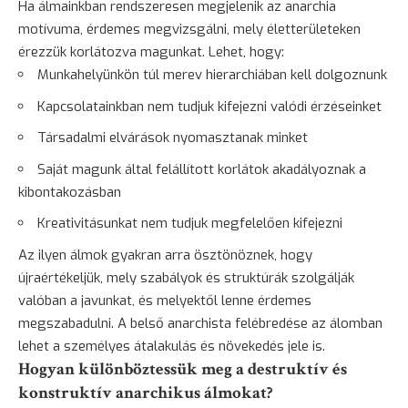
Ha álmainkban rendszeresen megjelenik az anarchia
motívuma, érdemes megvizsgálni, mely életterületeken
érezzük korlátozva magunkat. Lehet, hogy:
Munkahelyünkön túl merev hierarchiában kell dolgoznunk
Kapcsolatainkban nem tudjuk kifejezni valódi érzéseinket
Társadalmi elvárások nyomasztanak minket
Saját magunk által felállított korlátok akadályoznak a
kibontakozásban
Kreativitásunkat nem tudjuk megfelelően kifejezni
Az ilyen álmok gyakran arra
ösztönöznek
, hogy
újraértékeljük, mely szabályok és struktúrák szolgálják
valóban a javunkat, és melyektől lenne érdemes
megszabadulni. A belső anarchista felébredése az álomban
lehet a személyes átalakulás és
növekedés
jele is.
Hogyan különböztessük meg a destruktív és
konstruktív anarchikus álmokat?