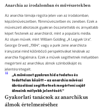
Anarchia az irodalomban és művészetekben
Az anarchia témája régóta jelen van az irodalomban,
képzőművészetben, filmművészetben és zenében. Ezek a
művészeti alkotások gyakran összetettebb és árnyaltabb
képet festenek az anarchiáról, mint a populáris média.
Az olyan művek, mint William Golding „A Legyek Ura”,
George Orwell „1984”, vagy a punk zene anarchista
irányzatai mind különböző perspektívákat kínálnak az
anarchia fogalmára. Ezek a művek segíthetnek mélyebben
megérteni az anarchikus álmok szimbolikáját és
jelentésrétegeit.
„A művészet gyakran híd a tudatos és
tudattalan között – az anarchia művészi
ábrázolásai segíthetnek megérteni saját
álmaink mélyebb jelentését.”
Gyakorlati tanácsok az anarchikus
álmok értelmezéséhez