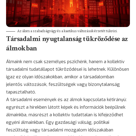
Az álom a szabadságvágy és a kaotikus változások érzetét tükrözi.
Társadalmi nyugtalanság tükröződése az
álmokban
Álmaink nem csak személyes pszichénk, hanem a kollektív
társadalmi tudatállapot tükröződései is lehetnek. Különösen
igaz ez olyan időszakokban, amikor a társadalomban
jelentős változások, feszültségek vagy bizonytalanság
tapasztalható.
A társadalmi események és az álmok kapcsolata kétirányú:
egyrészt a hírekben látott képek és információk beépülnek
álmainkba, másrészt a kollektív tudattalan is kifejeződhet
egyéni álmainkban. Egy gazdasági válság, politikai
feszültség vagy társadalmi mozgalom időszakában