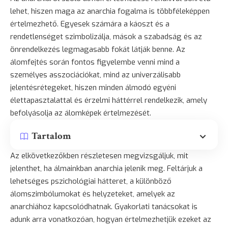
lehet, hiszen maga az anarchia fogalma is többféleképpen
értelmezhető. Egyesek számára a káoszt és a
rendetlenséget szimbolizálja, mások a szabadság és az
önrendelkezés legmagasabb fokát látják benne. Az
álomfejtés során fontos figyelembe venni mind a
személyes asszociációkat, mind az univerzálisabb
jelentésrétegeket, hiszen minden álmodó egyéni
élettapasztalattal és érzelmi háttérrel rendelkezik, amely
befolyásolja az álomképek értelmezését.
Tartalom
Az elkövetkezőkben részletesen megvizsgáljuk, mit
jelenthet, ha álmainkban anarchia jelenik meg. Feltárjuk a
lehetséges pszichológiai hátteret, a különböző
álomszimbólumokat és helyzeteket, amelyek az
anarchiához kapcsolódhatnak. Gyakorlati tanácsokat is
adunk arra vonatkozóan, hogyan értelmezhetjük ezeket az