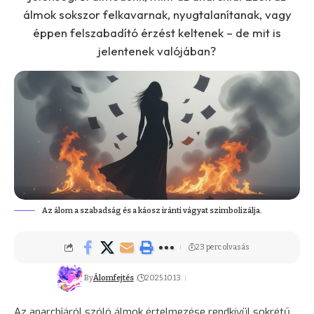
álmok sokszor felkavarnak, nyugtalanítanak, vagy
éppen felszabadító érzést keltenek – de mit is
jelentenek valójában?
Az álom a szabadság és a káosz iránti vágyat szimbolizálja.
23 perc olvasás
By
Álomfejtés
2025.10.13.
Az anarchiáról szóló álmok értelmezése rendkívül sokrétű