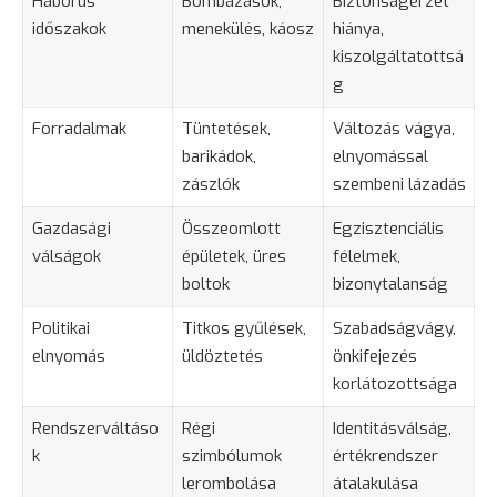
Háborús
Bombázások,
Biztonságérzet
időszakok
menekülés
, káosz
hiánya,
kiszolgáltatottsá
g
Forradalmak
Tüntetések,
Változás vágya,
barikádok,
elnyomással
zászlók
szembeni
lázadás
Gazdasági
Összeomlott
Egzisztenciális
válságok
épületek, üres
félelmek,
boltok
bizonytalanság
Politikai
Titkos gyűlések,
Szabadságvágy,
elnyomás
üldöztetés
önkifejezés
korlátozottsága
Rendszerváltáso
Régi
Identitásválság,
k
szimbólumok
értékrendszer
lerombolása
átalakulása