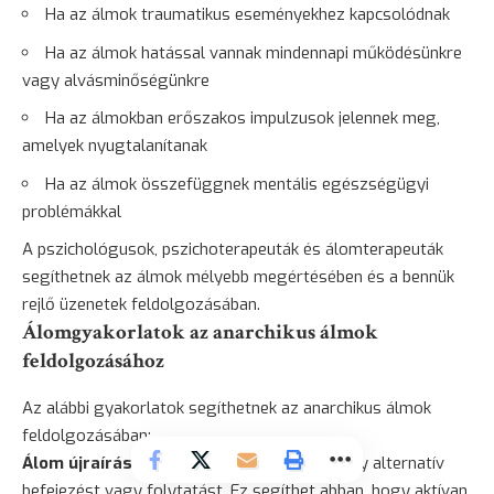
Ha az álmok traumatikus eseményekhez kapcsolódnak
Ha az álmok hatással vannak mindennapi működésünkre
vagy alvásminőségünkre
Ha az álmokban erőszakos impulzusok jelennek meg,
amelyek nyugtalanítanak
Ha az álmok összefüggnek mentális egészségügyi
problémákkal
A pszichológusok, pszichoterapeuták és álomterapeuták
segíthetnek az álmok mélyebb megértésében és a bennük
rejlő üzenetek feldolgozásában.
Álomgyakorlatok az anarchikus álmok
feldolgozásához
Az alábbi gyakorlatok segíthetnek az anarchikus álmok
feldolgozásában:
Álom újraírása
: Írd le az álmodat, majd írj egy alternatív
befejezést vagy folytatást. Ez segíthet abban, hogy aktívan