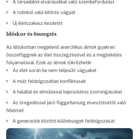
A társadalmi elvárásokkal való szembefordulást
A rutinból való kitörés vágyát
Új életszakasz kezdetét
Időskor és összegzés
Az időskorban megjelenő anarchikus álmok gyakran
összefüggnek az élet összegzésével és a megbékélés
folyamatával. Ezek az álmok tükrözhetik:
Az élet során be nem teljesült vágyakat
A múlt feldolgozatlan konfliktusait
A halállal és elmúlással kapcsolatos szorongásokat
Az öregedéssel járó függetlenség elvesztésétől való
félelmet
A generációk közötti különbségek feldolgozását