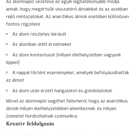
Az
álomnapló vezetése
az egyik leghatékonyabb módja
annak, hogy megértsük visszatérő álmainkat és az azokban
rejlő mintázatokat. Az anarchikus álmok esetében különösen
fontos rögzíteni:
Az álom részletes leírását
Az álomban átélt érzelmeket
Az álom kontextusát (milyen élethelyzetben vagyunk
éppen)
A nappal történt eseményeket, amelyek befolyásolhatták
az álmot
Az álom után érzett hangulatot és gondolatokat
Idővel az álomnapló segíthet felismerni, hogy az anarchikus
álmok milyen élethelyzetekben jelentkeznek, és milyen
üzenetet hordozhatnak számunkra.
Kreatív feldolgozás