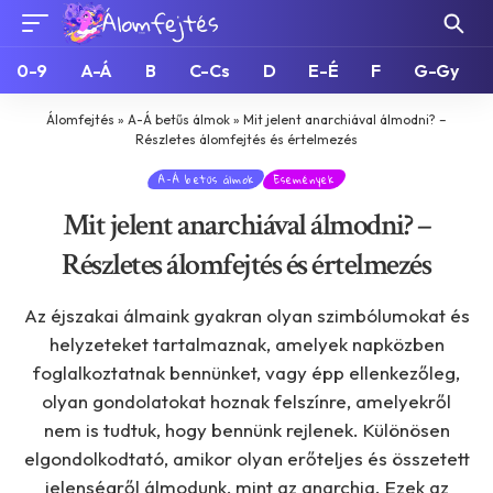
0-9
A-Á
B
C-Cs
D
E-É
F
G-Gy
Álomfejtés
»
A-Á betűs álmok
»
Mit jelent anarchiával álmodni? –
Részletes álomfejtés és értelmezés
A-Á betűs álmok
Események
Mit jelent anarchiával álmodni? –
Részletes álomfejtés és értelmezés
Az éjszakai álmaink gyakran olyan szimbólumokat és
helyzeteket tartalmaznak, amelyek napközben
foglalkoztatnak bennünket, vagy épp ellenkezőleg,
olyan gondolatokat hoznak felszínre, amelyekről
nem is tudtuk, hogy bennünk rejlenek. Különösen
elgondolkodtató, amikor olyan erőteljes és összetett
jelenségről álmodunk, mint az anarchia. Ezek az