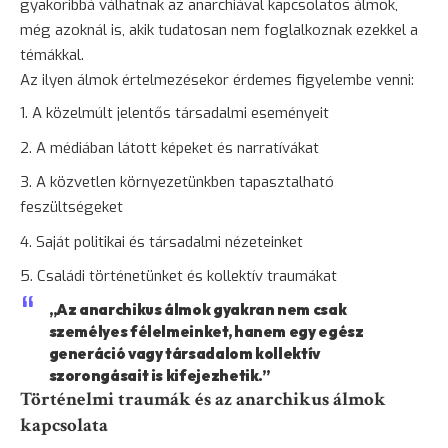
gyakoribbá válhatnak az anarchiával kapcsolatos álmok,
még azoknál is, akik tudatosan nem foglalkoznak ezekkel a
témákkal.
Az ilyen álmok értelmezésekor érdemes figyelembe venni:
A közelmúlt jelentős társadalmi eseményeit
A médiában látott képeket és narratívákat
A közvetlen környezetünkben tapasztalható
feszültségeket
Saját politikai és társadalmi nézeteinket
Családi történetünket és kollektív traumákat
„Az anarchikus álmok gyakran nem csak
személyes félelmeinket, hanem egy egész
generáció vagy társadalom kollektív
szorongásait is kifejezhetik.”
Történelmi traumák és az anarchikus álmok
kapcsolata