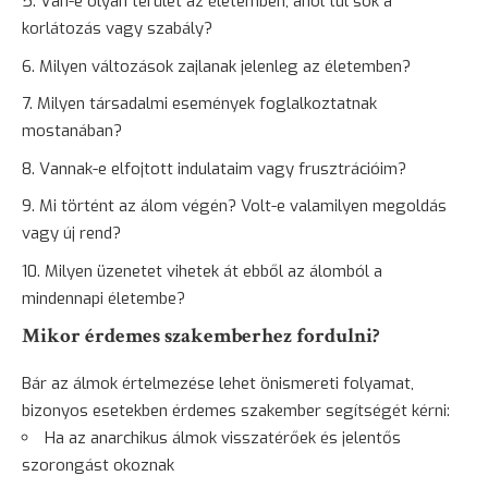
Van-e olyan terület az életemben, ahol túl sok a
korlátozás vagy szabály?
Milyen változások zajlanak jelenleg az életemben?
Milyen társadalmi események foglalkoztatnak
mostanában?
Vannak-e elfojtott indulataim vagy frusztrációim?
Mi történt az álom végén? Volt-e valamilyen megoldás
vagy új rend?
Milyen üzenetet vihetek át ebből az álomból a
mindennapi életembe?
Mikor érdemes szakemberhez fordulni?
Bár az álmok értelmezése lehet önismereti folyamat,
bizonyos esetekben érdemes szakember segítségét kérni:
Ha az anarchikus álmok visszatérőek és jelentős
szorongást okoznak