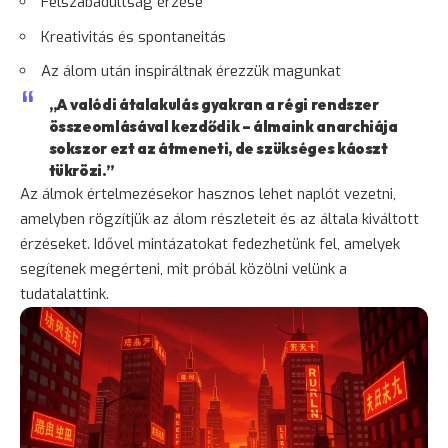
Felszabadultság érzése
Kreativitás és spontaneitás
Az álom után inspiráltnak érezzük magunkat
„A valódi átalakulás gyakran a régi rendszer
összeomlásával kezdődik – álmaink anarchiája
sokszor ezt az átmeneti, de szükséges káoszt
tükrözi.”
Az álmok értelmezésekor hasznos lehet naplót vezetni,
amelyben rögzítjük az álom részleteit és az általa kiváltott
érzéseket. Idővel mintázatokat fedezhetünk fel, amelyek
segítenek megérteni, mit próbál közölni velünk a
tudatalattink.