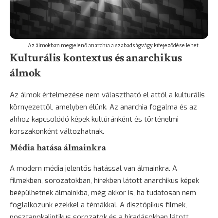
Az álmokban megjelenő anarchia a szabadságvágy kifejeződése lehet.
Kulturális kontextus és anarchikus
álmok
Az álmok értelmezése nem választható el attól a kulturális
környezettől, amelyben élünk. Az anarchia fogalma és az
ahhoz kapcsolódó képek kultúránként és történelmi
korszakonként változhatnak.
Média hatása álmainkra
A modern média jelentős hatással van álmainkra. A
filmekben, sorozatokban, hírekben látott anarchikus képek
beépülhetnek álmainkba, még akkor is, ha tudatosan nem
foglalkozunk ezekkel a témákkal. A disztópikus filmek,
posztapokaliptikus sorozatok és a híradásokban látott