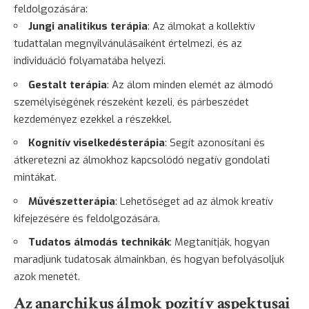
feldolgozására:
Jungi analitikus terápia
: Az álmokat a kollektív
tudattalan megnyilvánulásaiként értelmezi, és az
individuáció folyamatába helyezi.
Gestalt terápia
: Az álom minden elemét az álmodó
személyiségének részeként kezeli, és párbeszédet
kezdeményez ezekkel a részekkel.
Kognitív viselkedésterápia
: Segít azonosítani és
átkeretezni az álmokhoz kapcsolódó negatív gondolati
mintákat.
Művészetterápia
: Lehetőséget ad az álmok kreatív
kifejezésére és feldolgozására.
Tudatos álmodás technikák
: Megtanítják, hogyan
maradjunk tudatosak álmainkban, és hogyan befolyásoljuk
azok menetét.
Az anarchikus álmok pozitív aspektusai