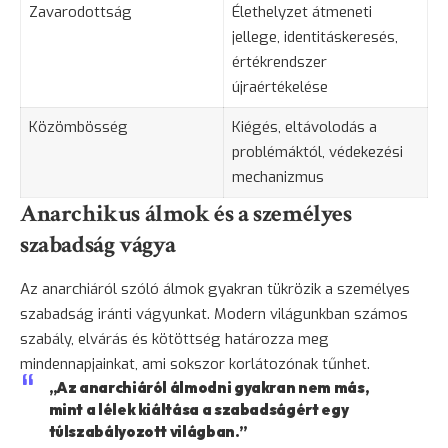
Zavarodottság
Élethelyzet átmeneti
jellege, identitáskeresés,
értékrendszer
újraértékelése
Közömbösség
Kiégés, eltávolodás a
problémáktól, védekezési
mechanizmus
Anarchikus álmok és a személyes
szabadság vágya
Az anarchiáról szóló álmok gyakran tükrözik a személyes
szabadság iránti vágyunkat. Modern világunkban számos
szabály, elvárás és kötöttség határozza meg
mindennapjainkat, ami sokszor korlátozónak tűnhet.
„Az anarchiáról álmodni gyakran nem más,
mint a lélek kiáltása a szabadságért egy
túlszabályozott világban.”