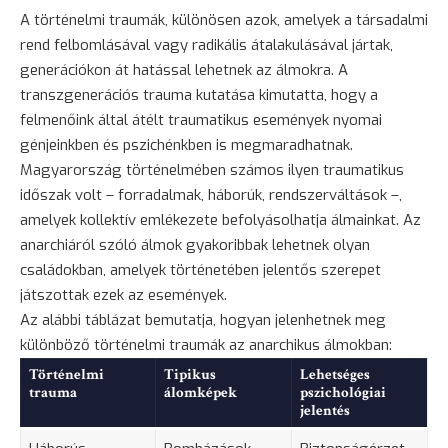
A történelmi traumák, különösen azok, amelyek a társadalmi
rend felbomlásával vagy radikális átalakulásával jártak,
generációkon át hatással lehetnek az álmokra. A
transzgenerációs trauma kutatása kimutatta, hogy a
felmenőink által átélt traumatikus események nyomai
génjeinkben és pszichénkben is megmaradhatnak.
Magyarország történelmében számos ilyen traumatikus
időszak volt – forradalmak, háborúk, rendszerváltások –,
amelyek kollektív emlékezete befolyásolhatja álmainkat. Az
anarchiáról szóló álmok gyakoribbak lehetnek olyan
családokban, amelyek történetében jelentős szerepet
játszottak ezek az események.
Az alábbi táblázat bemutatja, hogyan jelenhetnek meg
különböző történelmi traumák az anarchikus álmokban:
Történelmi
Tipikus
Lehetséges
trauma
álomképek
pszichológiai
jelentés