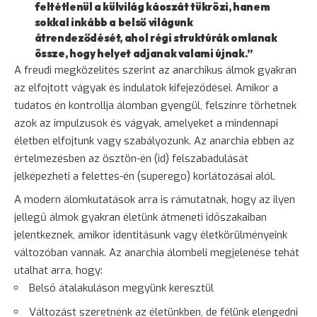
feltétlenül a külvilág káoszát tükrözi, hanem
sokkal inkább a belső világunk
átrendeződését, ahol régi struktúrák omlanak
össze, hogy helyet adjanak valami újnak.”
A freudi megközelítés szerint az anarchikus álmok gyakran
az elfojtott vágyak és indulatok kifejeződései. Amikor a
tudatos én kontrollja álomban gyengül, felszínre törhetnek
azok az impulzusok és vágyak, amelyeket a mindennapi
életben elfojtunk vagy szabályozunk. Az anarchia ebben az
értelmezésben az ösztön-én (id) felszabadulását
jelképezheti a felettes-én (superego) korlátozásai alól.
A modern álomkutatások arra is rámutatnak, hogy az ilyen
jellegű álmok gyakran életünk átmeneti időszakaiban
jelentkeznek, amikor identitásunk vagy életkörülményeink
változóban vannak. Az anarchia álombeli megjelenése tehát
utalhat arra, hogy:
Belső átalakuláson megyünk keresztül
Változást szeretnénk az életünkben, de félünk elengedni