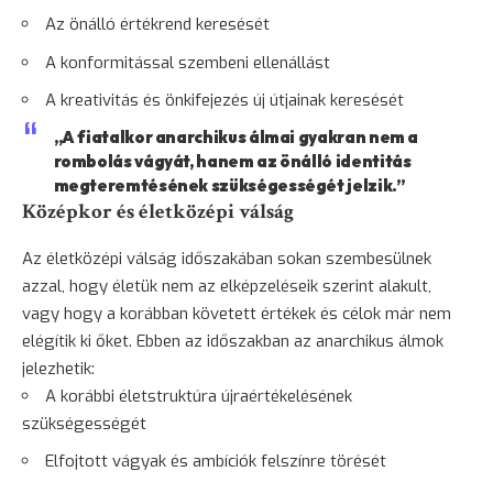
Az önálló értékrend keresését
A konformitással szembeni ellenállást
A kreativitás és önkifejezés új útjainak keresését
„A fiatalkor anarchikus álmai gyakran nem a
rombolás vágyát, hanem az önálló identitás
megteremtésének szükségességét jelzik.”
Középkor és életközépi válság
Az életközépi válság időszakában sokan szembesülnek
azzal, hogy életük nem az elképzeléseik szerint alakult,
vagy hogy a korábban követett értékek és célok már nem
elégítik ki őket. Ebben az időszakban az anarchikus álmok
jelezhetik:
A korábbi életstruktúra újraértékelésének
szükségességét
Elfojtott vágyak és ambíciók felszínre törését