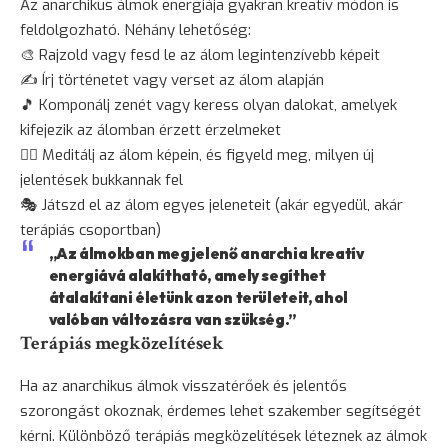
Az anarchikus álmok energiája gyakran kreatív módon is
feldolgozható. Néhány lehetőség:
🎨 Rajzold vagy fesd le az álom legintenzívebb képeit
✍️ Írj történetet vagy verset az álom alapján
🎵 Komponálj zenét vagy keress olyan dalokat, amelyek
kifejezik az álomban érzett érzelmeket
🧘‍♀️ Meditálj az álom képein, és figyeld meg, milyen új
jelentések bukkannak fel
🎭 Játszd el az álom egyes jeleneteit (akár egyedül, akár
terápiás csoportban)
„Az álmokban megjelenő anarchia kreatív
energiává alakítható, amely segíthet
átalakítani életünk azon területeit, ahol
valóban változásra van szükség.”
Terápiás megközelítések
Ha az anarchikus álmok visszatérőek és jelentős
szorongást okoznak, érdemes lehet szakember segítségét
kérni. Különböző terápiás megközelítések léteznek az álmok