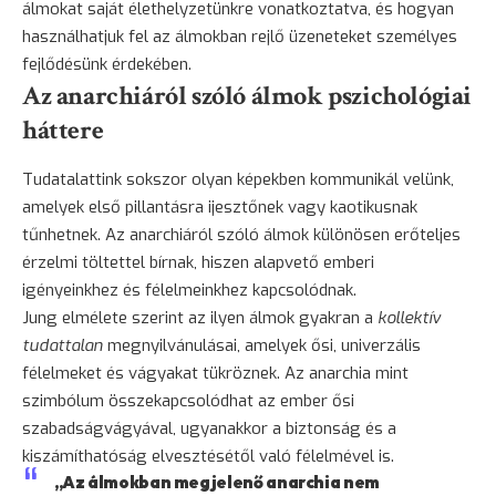
álmokat saját élethelyzetünkre vonatkoztatva, és hogyan
használhatjuk fel az álmokban rejlő üzeneteket személyes
fejlődésünk érdekében.
Az anarchiáról szóló álmok pszichológiai
háttere
Tudatalattink sokszor olyan képekben kommunikál velünk,
amelyek első pillantásra ijesztőnek vagy kaotikusnak
tűnhetnek. Az anarchiáról szóló álmok különösen erőteljes
érzelmi töltettel bírnak, hiszen alapvető emberi
igényeinkhez és félelmeinkhez kapcsolódnak.
Jung elmélete szerint az ilyen álmok gyakran a
kollektív
tudattalan
megnyilvánulásai, amelyek ősi, univerzális
félelmeket és vágyakat tükröznek. Az anarchia mint
szimbólum összekapcsolódhat az ember ősi
szabadságvágyával, ugyanakkor a
biztonság
és a
kiszámíthatóság elvesztésétől való félelmével is.
„Az álmokban megjelenő anarchia nem