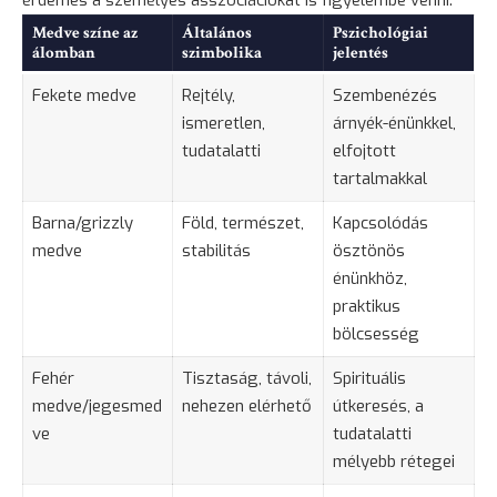
Medve színe az
Általános
Pszichológiai
álomban
szimbolika
jelentés
Fekete medve
Rejtély,
Szembenézés
ismeretlen,
árnyék-énünkkel,
tudatalatti
elfojtott
tartalmakkal
Barna/grizzly
Föld, természet,
Kapcsolódás
medve
stabilitás
ösztönös
énünkhöz,
praktikus
bölcsesség
Fehér
Tisztaság, távoli,
Spirituális
medve/jegesmed
nehezen elérhető
útkeresés, a
ve
tudatalatti
mélyebb rétegei