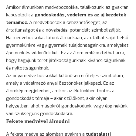
Amikor álmunkban medvebocsokkal találkozunk, az gyakran
kapcsolódik a
gondoskodás, védelem és az új kezdetek
témáihoz
. A medvebocsok a sebezhetőséget, az
ártatlanságot és a növekedési potenciált szimbolizálják.
Ha medvebocsokat látunk álmunkban, az utalhat saját belső
gyermekünkre vagy gyermeki tulajdonságainkra, amelyeket
ápolnunk és védenünk kell. Ez az álom emlékeztethet arra,
hogy hagyjunk teret játékosságunknak, kíváncsiságunknak
és nyitottságunknak.
Az anyamedve bocsokkal különösen erőteljes szimbólum,
amely a védelmező anyai ösztönöket jelképezi. Ez az
álomkép megjelenhet, amikor az életünkben fontos a
gondoskodás témája – akár szülőként, akár olyan
helyzetben, ahol másokról gondoskodunk, vagy épp nekünk
van szükségünk gondoskodásra.
Fekete medvével álmodni
A fekete medve az álomban gyakran a
tudatalatti