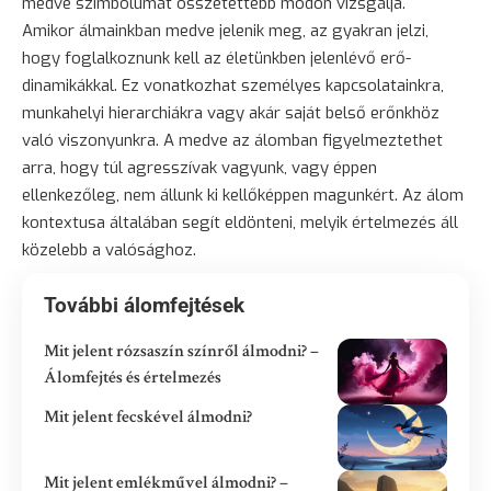
medve szimbólumát összetettebb módon vizsgálja.
Amikor álmainkban medve jelenik meg, az gyakran jelzi,
hogy foglalkoznunk kell az életünkben jelenlévő erő-
dinamikákkal. Ez vonatkozhat személyes kapcsolatainkra,
munkahelyi hierarchiákra vagy akár saját belső erőnkhöz
való viszonyunkra. A medve az álomban figyelmeztethet
arra, hogy túl agresszívak vagyunk, vagy éppen
ellenkezőleg, nem állunk ki kellőképpen magunkért. Az álom
kontextusa általában segít eldönteni, melyik értelmezés áll
közelebb a valósághoz.
További álomfejtések
Mit jelent rózsaszín színről álmodni? –
Álomfejtés és értelmezés
Mit jelent fecskével álmodni?
Mit jelent emlékművel álmodni? –