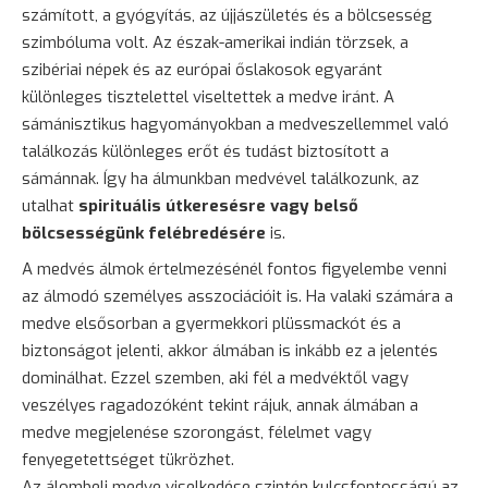
számított, a gyógyítás, az újjászületés és a bölcsesség
szimbóluma volt. Az észak-amerikai indián törzsek, a
szibériai népek és az európai őslakosok egyaránt
különleges tisztelettel viseltettek a medve iránt. A
sámánisztikus hagyományokban a medveszellemmel való
találkozás különleges erőt és tudást biztosított a
sámánnak. Így ha álmunkban medvével találkozunk, az
utalhat
spirituális útkeresésre vagy belső
bölcsességünk felébredésére
is.
A medvés álmok értelmezésénél fontos figyelembe venni
az álmodó személyes asszociációit is. Ha valaki számára a
medve elsősorban a gyermekkori plüssmackót és a
biztonságot jelenti, akkor álmában is inkább ez a jelentés
dominálhat. Ezzel szemben, aki fél a medvéktől vagy
veszélyes ragadozóként tekint rájuk, annak álmában a
medve megjelenése szorongást, félelmet vagy
fenyegetettséget tükrözhet.
Az álombeli medve viselkedése szintén kulcsfontosságú az