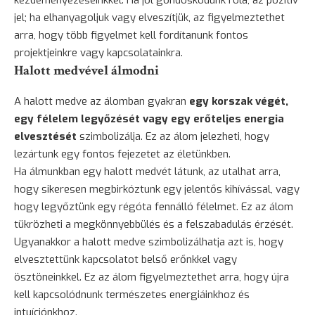
kezdeményezéseinkkel. Ha jól gondoskodunk róla, az pozitív
jel; ha elhanyagoljuk vagy elveszítjük, az figyelmeztethet
arra, hogy több figyelmet kell fordítanunk fontos
projektjeinkre vagy kapcsolatainkra.
Halott medvével álmodni
A halott medve az álomban gyakran
egy korszak végét,
egy
félelem
legyőzését vagy egy erőteljes energia
elvesztését
szimbolizálja. Ez az álom jelezheti, hogy
lezártunk egy fontos fejezetet az életünkben.
Ha álmunkban egy halott medvét látunk, az utalhat arra,
hogy sikeresen megbirkóztunk egy jelentős kihívással, vagy
hogy legyőztünk egy régóta fennálló félelmet. Ez az álom
tükrözheti a megkönnyebbülés és a felszabadulás érzését.
Ugyanakkor a halott medve szimbolizálhatja azt is, hogy
elvesztettünk kapcsolatot belső erőnkkel vagy
ösztöneinkkel. Ez az álom figyelmeztethet arra, hogy újra
kell kapcsolódnunk természetes energiáinkhoz és
intuíciónkhoz.