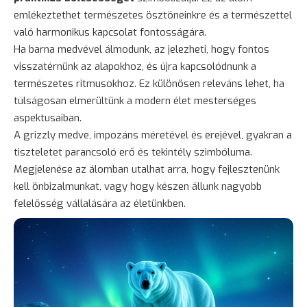
emlékeztethet természetes ösztöneinkre és a természettel
való harmonikus kapcsolat fontosságára.
Ha barna medvével álmodunk, az jelezheti, hogy fontos
visszatérnünk az alapokhoz, és újra kapcsolódnunk a
természetes ritmusokhoz. Ez különösen releváns lehet, ha
túlságosan elmerültünk a modern élet mesterséges
aspektusaiban.
A grizzly medve, impozáns méretével és erejével, gyakran a
tiszteletet parancsoló erő és tekintély szimbóluma.
Megjelenése az álomban utalhat arra, hogy fejlesztenünk
kell önbizalmunkat, vagy hogy készen állunk nagyobb
felelősség vállalására az életünkben.