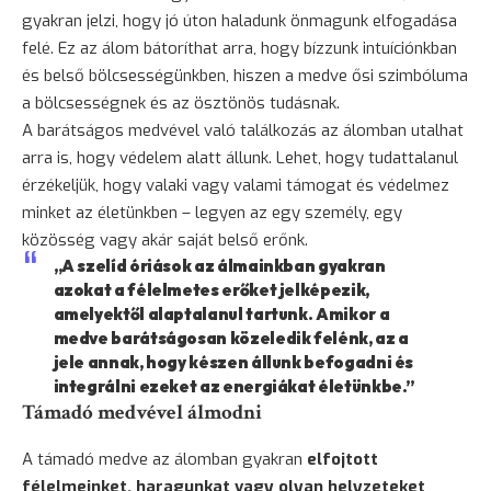
gyakran jelzi, hogy jó úton haladunk önmagunk elfogadása
felé. Ez az álom bátoríthat arra, hogy bízzunk intuíciónkban
és belső bölcsességünkben, hiszen a medve ősi szimbóluma
a bölcsességnek és az ösztönös tudásnak.
A barátságos medvével való találkozás az álomban utalhat
arra is, hogy védelem alatt állunk. Lehet, hogy tudattalanul
érzékeljük, hogy valaki vagy valami támogat és védelmez
minket az életünkben – legyen az egy személy, egy
közösség vagy akár saját belső erőnk.
„A szelíd óriások az álmainkban gyakran
azokat a félelmetes erőket jelképezik,
amelyektől alaptalanul tartunk. Amikor a
medve barátságosan közeledik felénk, az a
jele annak, hogy készen állunk befogadni és
integrálni ezeket az energiákat életünkbe.”
Támadó medvével álmodni
A támadó medve az álomban gyakran
elfojtott
félelmeinket, haragunkat vagy olyan helyzeteket