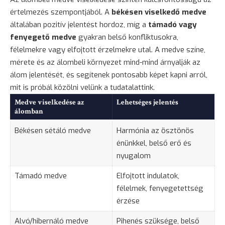
értelmezés szempontjából. A
békésen viselkedő medve
általában pozitív jelentést hordoz, míg a
támadó vagy
fenyegető medve
gyakran belső konfliktusokra,
félelmekre vagy elfojtott érzelmekre utal. A medve színe,
mérete és az álombeli környezet mind-mind árnyalják az
álom jelentését, és segítenek pontosabb képet kapni arról,
mit is próbál közölni velünk a tudatalattink.
Medve viselkedése az
Lehetséges jelentés
álomban
Békésen sétáló medve
Harmónia az ösztönös
énünkkel, belső erő és
nyugalom
Támadó medve
Elfojtott indulatok,
félelmek, fenyegetettség
érzése
Alvó/hibernáló medve
Pihenés szüksége, belső