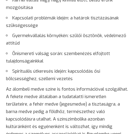
Karrierváltás vagy nagy kihívás előtt: belső erőnk
mozgósítása
Kapcsolati problémák idején: a határok tisztázásának
szükségessége
Gyermekvállalás környékén: szülői ösztönök, védelmező
attitűd
Önismereti válság során: szembenézés elfojtott
tulajdonságainkkal
Spirituális útkeresés idején: kapcsolódás ősi
bölcsességhez, szellemi vezetés
Az álombeli medve színe is fontos információval szolgálhat.
A fekete medve általában a tudatalatti ismeretlen
területeire, a fehér medve (jegesmedve) a tisztaságra, a
barna medve pedig a földhöz, természethez való
kapcsolódásra utalhat. A színszimbolika azonban
kultúránként és egyénenként is változhat, így mindig
érdemes a személyes asszociációkat is figyelembe venni.