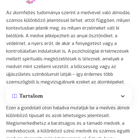
Az álomfejtés tudománya szerint a medvével való álmodás
számos különböző jelentéssel bírhat, attól függően, milyen
kontextusban jelenik meg, és milyen érzelmeket vált ki
belőlünk. A
medve
jelképezheti az anyai ösztönöket, a
védelmet, a nyers erőt, de akár a fenyegetést vagy a
kontrollálatlan indulatokat is. A pszichológiai értelmezések
mellett spirituális megközelítések is léteznek, amelyek a
medvét mint szellemi vezetőt, a
bölcsesség
vagy az
újjászületés szimbólumát látják – így érdemes több
szemszögből is megvizsgálnunk ezeket az álomképeket.
Tartalom
Ezen a gondolati úton haladva mutatjuk be a medvés álmok
különböző típusait és azok lehetséges jelentéseit.
Megismerkedhetsz a barátságos és a támadó medvék, a
medvebocsok, a különböző színű medvék és számos egyéb