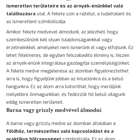
ismeretlen területeire és az árnyék-énünkkel való
találkozásra
utal. A fekete szín a rejtélyt, a tudattalant és
az ismeretlent szimbolizálja.
Amikor fekete medvével álmodunk, az jelezheti, hogy
szembesülnünk kell olyan tulajdonságainkkal vagy
érzelmeinkkel, amelyeket nem ismerünk el vagy elfojtunk. Ez
lehet félelmetes, de egyben felszabadító élmény is, hiszen
az árnyék-énünk integrálása gazdagítja személyiségünket.
A fekete medve megjelenése az álomban figyelmeztethet
arra is, hogy figyeljünk jobban az intuíciónkra és a belső
hangunkra. Ez az álom arra bátoríthat, hogy merüljünk
mélyebbre önmagunkban, és fedezzük fel belső világunk
eddig ismeretlen területeit.
Barna vagy grizzly medvével álmodni
A barna vagy grizzly medve az álomban általában a
földhöz, természethez való kapcsolódást és a
praktikus bölcsességet
szimbolizálja. Ez az álom