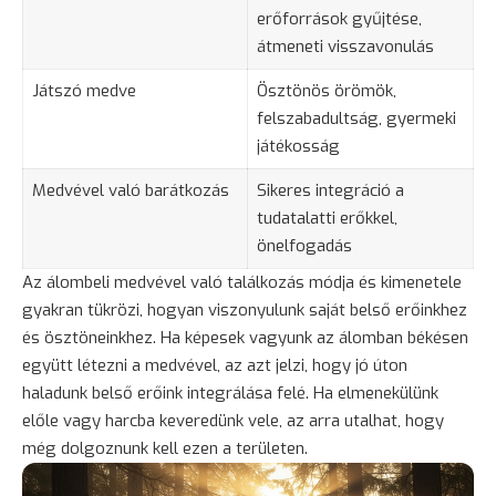
erőforrások gyűjtése,
átmeneti visszavonulás
Játszó medve
Ösztönös örömök,
felszabadultság, gyermeki
játékosság
Medvével való barátkozás
Sikeres integráció a
tudatalatti erőkkel,
önelfogadás
Az álombeli medvével való találkozás módja és kimenetele
gyakran tükrözi, hogyan viszonyulunk saját belső erőinkhez
és ösztöneinkhez. Ha képesek vagyunk az álomban békésen
együtt létezni a medvével, az azt jelzi, hogy jó úton
haladunk belső erőink integrálása felé. Ha elmenekülünk
előle vagy harcba keveredünk vele, az arra utalhat, hogy
még dolgoznunk kell ezen a területen.