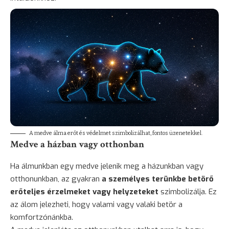
A medve álma erőt és védelmet szimbolizálhat, fontos üzenetekkel.
Medve a házban vagy otthonban
Ha álmunkban egy medve jelenik meg a házunkban vagy
otthonunkban, az gyakran
a személyes terünkbe betörő
erőteljes érzelmeket vagy helyzeteket
szimbolizálja. Ez
az álom jelezheti, hogy valami vagy valaki betör a
komfortzónánkba.