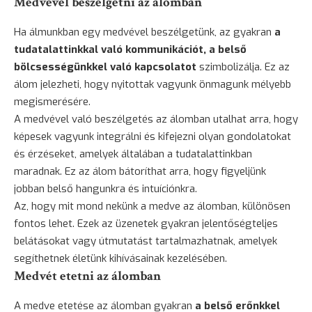
Medvével beszélgetni az álomban
Ha álmunkban egy medvével beszélgetünk, az gyakran
a
tudatalattinkkal való kommunikációt, a belső
bölcsességünkkel való kapcsolatot
szimbolizálja. Ez az
álom jelezheti, hogy nyitottak vagyunk önmagunk mélyebb
megismerésére.
A medvével való beszélgetés az álomban utalhat arra, hogy
képesek vagyunk integrálni és kifejezni olyan gondolatokat
és érzéseket, amelyek általában a tudatalattinkban
maradnak. Ez az álom bátoríthat arra, hogy figyeljünk
jobban belső hangunkra és intuíciónkra.
Az, hogy mit mond nekünk a medve az álomban, különösen
fontos lehet. Ezek az üzenetek gyakran jelentőségteljes
belátásokat vagy útmutatást tartalmazhatnak, amelyek
segíthetnek életünk kihívásainak kezelésében.
Medvét etetni az álomban
A medve etetése az álomban gyakran
a belső erőnkkel