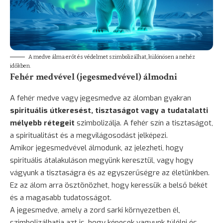
A medve álma erőt és védelmet szimbolizálhat, különösen a nehéz
időkben.
Fehér medvével (jegesmedvével) álmodni
A fehér medve vagy jegesmedve az álomban gyakran
spirituális útkeresést, tisztaságot vagy a tudatalatti
mélyebb rétegeit
szimbolizálja. A fehér szín a tisztaságot,
a spiritualitást és a megvilágosodást jelképezi.
Amikor jegesmedvével álmodunk, az jelezheti, hogy
spirituális átalakuláson megyünk keresztül, vagy hogy
vágyunk a tisztaságra és az egyszerűségre az életünkben.
Ez az álom arra ösztönözhet, hogy keressük a belső békét
és a magasabb tudatosságot.
A jegesmedve, amely a zord sarki környezetben él,
szimbolizálhatja azt is, hogy képesek vagyunk túlélni és