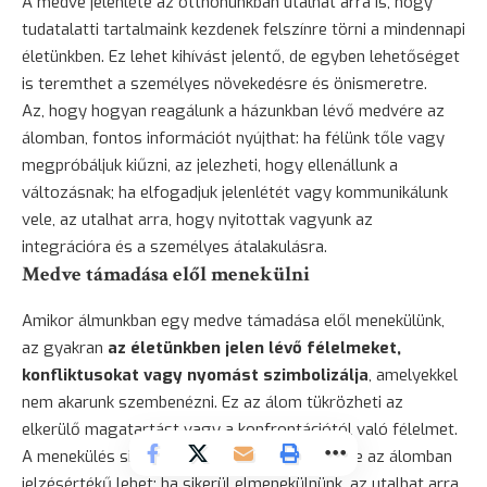
A medve jelenléte az otthonunkban utalhat arra is, hogy
tudatalatti tartalmaink kezdenek felszínre törni a mindennapi
életünkben. Ez lehet kihívást jelentő, de egyben lehetőséget
is teremthet a személyes növekedésre és önismeretre.
Az, hogy hogyan reagálunk a házunkban lévő medvére az
álomban, fontos információt nyújthat: ha félünk tőle vagy
megpróbáljuk kiűzni, az jelezheti, hogy ellenállunk a
változásnak; ha elfogadjuk jelenlétét vagy kommunikálunk
vele, az utalhat arra, hogy nyitottak vagyunk az
integrációra és a személyes átalakulásra.
Medve támadása elől menekülni
Amikor álmunkban egy medve támadása elől menekülünk,
az gyakran
az életünkben jelen lévő félelmeket,
konfliktusokat vagy nyomást szimbolizálja
, amelyekkel
nem akarunk szembenézni. Ez az álom tükrözheti az
elkerülő magatartást vagy a konfrontációtól való félelmet.
A menekülés sikeressége vagy sikertelensége az álomban
jelzésértékű lehet: ha sikerül elmenekülnünk, az utalhat arra,