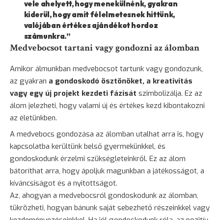
vele ahelyett, hogy menekülnénk, gyakran
kiderül, hogy amit félelmetesnek hittünk,
valójában értékes ajándékot hordoz
számunkra.”
Medvebocsot tartani vagy gondozni az álomban
Amikor álmunkban medvebocsot tartunk vagy gondozunk,
az gyakran
a gondoskodó ösztönöket, a kreativitás
vagy egy új projekt kezdeti fázisát
szimbolizálja. Ez az
álom jelezheti, hogy valami új és értékes kezd kibontakozni
az életünkben.
A medvebocs gondozása az álomban utalhat arra is, hogy
kapcsolatba kerültünk belső gyermekünkkel, és
gondoskodunk érzelmi szükségleteinkről. Ez az álom
bátoríthat arra, hogy ápoljuk magunkban a játékosságot, a
kíváncsiságot és a nyitottságot.
Az, ahogyan a medvebocsról gondoskodunk az álomban,
tükrözheti, hogyan bánunk saját sebezhető részeinkkel vagy