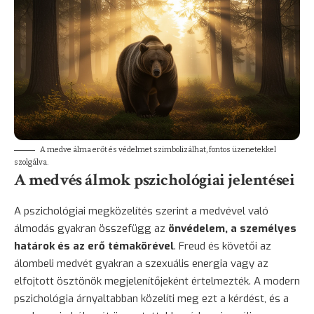
A medve álma erőt és védelmet szimbolizálhat, fontos üzenetekkel
szolgálva.
A medvés álmok pszichológiai jelentései
A pszichológiai megközelítés szerint a medvével való
álmodás gyakran összefügg az
önvédelem, a személyes
határok és az erő témakörével
. Freud és követői az
álombeli medvét gyakran a szexuális energia vagy az
elfojtott ösztönök megjelenítőjeként értelmezték. A modern
pszichológia árnyaltabban közelíti meg ezt a kérdést, és a