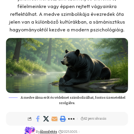
félelmeinkre vagy éppen rejtett vágyainkra
reflektálhat. A medve szimbolikája évezredek óta
jelen van a különböző kultúrákban, a sámánisztikus
hagyományoktól kezdve a modern pszichológiáig.
A medve álma erőt és védelmet szimbolizálhat, fontos üzenetekkel
szolgálva.
62 perc olvasás
By
Álomfejtés
2025.10.01.