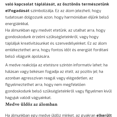
való kapcsolat táplálását, az ösztönös természetünk
elfogadását
szimbolizálja. Ez az álom jelezheti, hogy
tudatosan dolgozunk azon, hogy harmóniában éljünk belső
energiáinkkal.
Ha álmunkban egy medvét etetünk, az utalhat arra, hogy
gondoskodunk érzelmi szükségleteinkről, vagy hogy
tápláljuk kreativitásunkat és szenvedélyeinket. Ez az álom
emlékeztethet arra, hogy fontos időt és energiát fordítani
belső világunk ápolására.
A medve reakciója az etetésre szintén informatív lehet: ha
hálásan vagy békésen fogadja az ételt, az pozitív jel; ha
azonban agresszívan reagál vagy elégedetlen, az
figyelmeztethet arra, hogy nem megfelelően
gondoskodunk belső szükségleteinkről vagy figyelmen kívül
hagyjuk valódi vágyainkat.
Medve üldöz az álomban
Ha álmunkban egy medve üldöz minket, az gyakran
elkerült