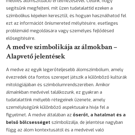
medvés álomszituáció értelmezésével. Célunk, hogy
segítsünk megfejteni, mit üzen tudatalattid ezeken a
szimbolikus képeken keresztül, és hogyan használhatod fel
ezt az információt önismereted mélyítésére, esetleges
problémáid megoldására vagy személyes fejlődésed
elősegítésére.
A medve szimbolikája az álmokban –
Alapvető jelentések
A medve az egyik legerőteljesebb álomszimbólum, amely
évezredek óta fontos szerepet játszik a különböző kultúrák
mitológiájában és szimbólumrendszerében. Amikor
álmainkban medvével találkozunk, ez gyakran a
tudatalattink mélyebb rétegeinek üzenete, amely
személyiségünk különböző aspektusaira hívja fel a
figyelmet. A medve általában az
őserőt, a hatalmat és a
belső bölcsességet
szimbolizálja, de jelentése nagyban
függ az álom kontextusától és a medvével való