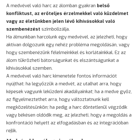
A medvével való harc az álomban gyakran
belső
konfliktust, az erőteljes érzelmekkel való küzdelmet
vagy az életünkben jelen lévő kihívásokkal való
szembenézést
szimbolizálja.
Ha álmunkban harcolunk egy medvével, az jelezheti, hogy
aktívan dolgozunk egy nehéz probléma megoldásán, vagy
hogy szembenézünk félelmeinkkel és korlátainkkal. Ez az
álom tükrözheti bátorságunkat és elszántságunkat a
kihívásokkal szemben.
A medvével való harc kimenetele fontos információt
nyújthat: ha legyőzzük a medvét, az utalhat arra, hogy
képesek vagyunk leküzdeni akadályainkat; ha a medve győz,
az figyelmeztethet arra, hogy változtatnunk kell
megközelítésünkön; ha pedig a harc döntetlenül végződik
vagy békésen oldódik meg, az jelezheti, hogy a megoldás a
konfrontáció helyett az elfogadásban és az integrációban
rejlik.