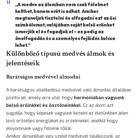
„A medve az álomban nem csak félelmet
kelthet, hanem erőt is adhat. Amikor
megtanuljuk tisztelni és elfogadni ezt az ősi
szimbólumot, valójában saját belső erőnket
ismerjük el és fogadjuk el – ez pedig az
önelfogadás és a személyes fejlődés kulcsa
lehet.”
Különböző típusú medvés álmok és
jelentéseik
Barátságos medvével álmodni
A barátságos viselkedésű medvével való álmodás általában
pozitív jel, amely arra utal, hogy
harmóniában vagyunk
belső erőinkkel és ösztöneinkkel
. Ez az álom azt
sugallja, hogy képesek vagyunk kezelni az életünkben jelen
lévő erőteljes energiákat és érzelmeket, anélkül hogy
elnyomnánk vagy félnénk tőlük.
Amikor álmunkban egy szelíd medvével találkozunk, az