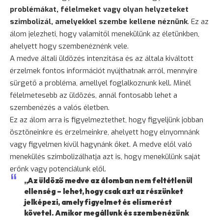
problémákat, félelmeket vagy olyan helyzeteket
szimbolizál, amelyekkel szembe kellene néznünk
. Ez az
álom jelezheti, hogy valamitől menekülünk az életünkben,
ahelyett hogy szembenéznénk vele.
A medve általi üldözés intenzitása és az általa kiváltott
érzelmek fontos információt nyújthatnak arról, mennyire
sürgető a probléma, amellyel foglalkoznunk kell. Minél
félelmetesebb az üldözés, annál fontosabb lehet a
szembenézés a valós életben.
Ez az álom arra is figyelmeztethet, hogy figyeljünk jobban
ösztöneinkre és érzelmeinkre, ahelyett hogy elnyomnánk
vagy figyelmen kívül hagynánk őket. A medve elől való
menekülés
szimbolizálhatja azt is, hogy menekülünk saját
erőnk vagy potenciálunk elől.
„Az üldöző medve az álomban nem feltétlenül
ellenség – lehet, hogy csak azt az részünket
jelképezi, amely figyelmet és elismerést
követel. Amikor megállunk és szembenézünk