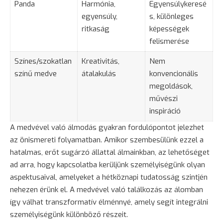
Panda
Harmónia,
Egyensúlykeresé
egyensúly,
s, különleges
ritkaság
képességek
felismerése
Színes/szokatlan
Kreativitás,
Nem
színű medve
átalakulás
konvencionális
megoldások,
művészi
inspiráció
A medvével való álmodás gyakran fordulópontot jelezhet
az önismereti folyamatban. Amikor szembesülünk ezzel a
hatalmas, erőt sugárzó állattal álmainkban, az lehetőséget
ad arra, hogy kapcsolatba kerüljünk személyiségünk olyan
aspektusaival, amelyeket a hétköznapi tudatosság szintjén
nehezen érünk el. A medvével való találkozás az álomban
így válhat transzformatív élménnyé, amely segít integrálni
személyiségünk különböző részeit.