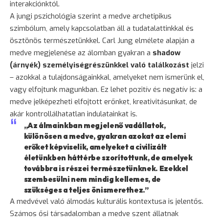
interakciónktól.
A jungi pszichológia szerint a medve archetipikus
szimbólum, amely kapcsolatban áll a tudatalattinkkal és
ösztönös természetünkkel. Carl Jung elmélete alapján a
medve megjelenése az álomban gyakran a
shadow
(árnyék) személyiségrészünkkel való találkozást
jelzi
– azokkal a tulajdonságainkkal, amelyeket nem ismerünk el,
vagy elfojtunk magunkban. Ez lehet pozitív és negatív is: a
medve jelképezheti elfojtott erőnket, kreativitásunkat, de
akár kontrollálhatatlan indulatainkat is.
„Az álmainkban megjelenő vadállatok,
különösen a medve, gyakran azokat az elemi
erőket képviselik, amelyeket a civilizált
életünkben háttérbe szorítottunk, de amelyek
továbbra is részei természetünknek. Ezekkel
szembesülni nem mindig kellemes, de
szükséges a teljes önismerethez.”
A medvével való álmodás kulturális kontextusa is jelentős.
Számos ősi társadalomban a medve szent állatnak