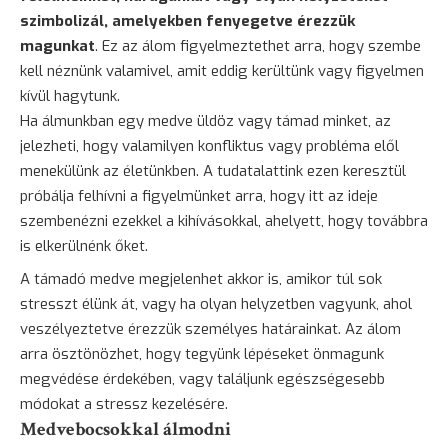
szimbolizál, amelyekben fenyegetve érezzük
magunkat
. Ez az álom figyelmeztethet arra, hogy szembe
kell néznünk valamivel, amit eddig kerültünk vagy figyelmen
kívül hagytunk.
Ha álmunkban egy medve üldöz vagy támad minket, az
jelezheti, hogy valamilyen konfliktus vagy probléma elől
menekülünk az életünkben. A tudatalattink ezen keresztül
próbálja felhívni a figyelmünket arra, hogy itt az ideje
szembenézni ezekkel a kihívásokkal, ahelyett, hogy továbbra
is elkerülnénk őket.
A támadó medve megjelenhet akkor is, amikor túl sok
stresszt élünk át, vagy ha olyan helyzetben vagyunk, ahol
veszélyeztetve érezzük személyes határainkat. Az álom
arra ösztönözhet, hogy tegyünk lépéseket önmagunk
megvédése érdekében, vagy találjunk egészségesebb
módokat a stressz kezelésére.
Medvebocsokkal álmodni