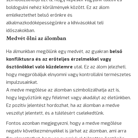
boldogulni nehéz körülmények között. Ez az álom
emlékeztethet belső erőnkre és
alkalmazkodóképességünkre a kihívásokkal teli
időszakokban.
Medvét ölni az álomban
Ha álmunkban megölünk egy medvét, az gyakran
belső
konfliktusra és az erőteljes érzelmekkel vagy
ösztönökkel való küzdelemre
utal. Ez az álom jelezheti,
hogy megpróbáljuk elnyomni vagy kontrollálni természetes
impulzusainkat.
A medve megölése az álomban szimbolizálhatja azt is,
hogy legyőztünk egy félelmet vagy akadályt az életünkben.
Ez pozitív jelentést hordozhat, ha az álomban a medve
veszélyt jelentett, és a túlélésért cselekedtünk.
Fontos azonban megjegyezni, hogy a medve megölése
negatív következményekkel is járhat az álomban, ami arra