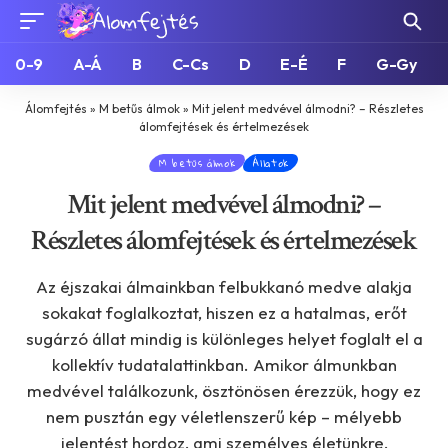
0-9
A-Á
B
C-Cs
D
E-É
F
G-Gy
Álomfejtés
»
M betűs álmok
»
Mit jelent medvével álmodni? – Részletes
álomfejtések és értelmezések
M betűs álmok
Állatok
Mit jelent medvével álmodni? –
Részletes álomfejtések és értelmezések
Az éjszakai álmainkban felbukkanó medve alakja
sokakat foglalkoztat, hiszen ez a hatalmas, erőt
sugárzó állat mindig is különleges helyet foglalt el a
kollektív tudatalattinkban. Amikor álmunkban
medvével találkozunk, ösztönösen érezzük, hogy ez
nem pusztán egy véletlenszerű kép – mélyebb
jelentést hordoz, ami személyes életünkre,