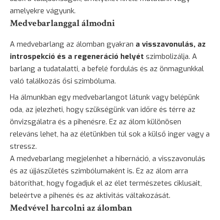
amelyekre vágyunk.
Medvebarlanggal álmodni
A medvebarlang az álomban gyakran
a visszavonulás, az
introspekció és a regeneráció helyét
szimbolizálja. A
barlang a tudatalatti, a befelé fordulás és az önmagunkkal
való találkozás ősi szimbóluma.
Ha álmunkban egy medvebarlangot látunk vagy belépünk
oda, az jelezheti, hogy szükségünk van időre és térre az
önvizsgálatra és a pihenésre. Ez az álom különösen
releváns lehet, ha az életünkben túl sok a külső inger vagy a
stressz.
A medvebarlang megjelenhet a hibernáció, a visszavonulás
és az újjászületés szimbólumaként is. Ez az álom arra
bátoríthat, hogy fogadjuk el az élet természetes ciklusait,
beleértve a pihenés és az aktivitás váltakozását.
Medvével harcolni az álomban