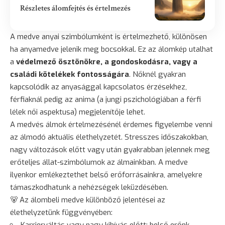
Részletes álomfejtés és értelmezés
A medve anyai szimbólumként is értelmezhető, különösen
ha anyamedve jelenik meg bocsokkal. Ez az álomkép utalhat
a
védelmező ösztönökre, a gondoskodásra, vagy a
családi kötelékek fontosságára
. Nőknél gyakran
kapcsolódik az anyasággal kapcsolatos érzésekhez,
férfiaknál pedig az anima (a jungi pszichológiában a
férfi
lélek női aspektusa) megjelenítője lehet.
A medvés álmok értelmezésénél érdemes figyelembe venni
az álmodó aktuális élethelyzetét. Stresszes időszakokban,
nagy változások előtt vagy után gyakrabban jelennek meg
erőteljes állat-szimbólumok az álmainkban. A medve
ilyenkor emlékeztethet belső erőforrásainkra, amelyekre
támaszkodhatunk a nehézségek leküzdésében.
🐻 Az álombeli medve különböző jelentései az
élethelyzetünk függvényében: