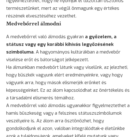
figyelmeztethet, hogy ne nyomjuk el túlzottan ösztönös
természetünket, mert az végül önmagunk egy értékes
részének elvesztéséhez vezethet.
Medvebőrrel álmodni
A medvebőrrel való álmodás gyakran
a győzelem, a
státusz vagy egy korábbi kihívás legyőzésének
szimbóluma
. A hagyományos kultúrákban a medvebőr
viselése erőt és bátorságot jelképezett.
Ha álmunkban medvebőrt látunk vagy viselünk, az jelezheti,
hogy büszkék vagyunk elért eredményeinkre, vagy hogy
vágyunk arra, hogy mások elismerjék erőnket és
képességeinket. Ez az álom kapcsolódhat az önértékelés és
a társadalmi
elismerés
témáihoz.
A medvebőrrel való álmodás ugyanakkor figyelmeztethet a
hamis büszkeség vagy a felszínes státuszszimbólumok
veszélyeire is. Az álom arra ösztönözhet, hogy
gondolkodjunk el azon, valóban integrálódtak-e életünkbe
azok a tulajdonságok, amelyeket kifelé mutatunk vagy