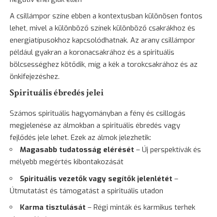
A csillámpor színe ebben a kontextusban különösen fontos
lehet, mivel a különböző színek különböző csakrákhoz és
energiatípusokhoz kapcsolódhatnak. Az arany csillámpor
például gyakran a koronacsakrához és a spirituális
bölcsességhez kötődik, míg a kék a torokcsakrához és az
önkifejezéshez.
Spirituális ébredés jelei
Számos spirituális hagyományban a fény és csillogás
megjelenése az álmokban a spirituális ébredés vagy
fejlődés jele lehet. Ezek az álmok jelezhetik:
Magasabb tudatosság elérését
– Új perspektívák és
mélyebb megértés kibontakozását
Spirituális vezetők vagy segítők jelenlétét
–
Útmutatást és támogatást a spirituális utadon
Karma tisztulását
– Régi minták és karmikus terhek