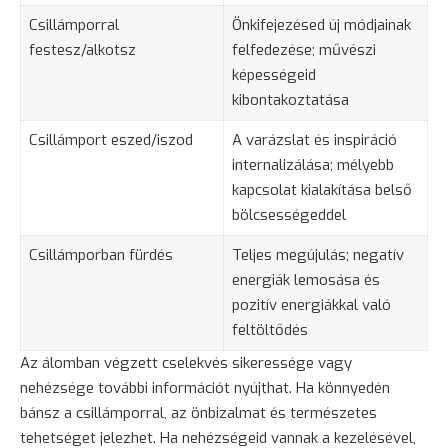
Csillámporral
Önkifejezésed új módjainak
festesz/alkotsz
felfedezése; művészi
képességeid
kibontakoztatása
Csillámport eszed/iszod
A varázslat és inspiráció
internalizálása; mélyebb
kapcsolat kialakítása belső
bölcsességeddel
Csillámporban fürdés
Teljes megújulás; negatív
energiák lemosása és
pozitív energiákkal való
feltöltődés
Az álomban végzett cselekvés sikeressége vagy
nehézsége további információt nyújthat. Ha könnyedén
bánsz a csillámporral, az önbizalmat és természetes
tehetséget jelezhet. Ha nehézségeid vannak a kezelésével,