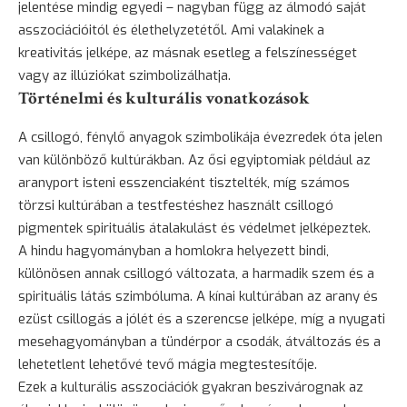
jelentése mindig egyedi – nagyban függ az álmodó saját
asszociációitól és élethelyzetétől. Ami valakinek a
kreativitás jelképe, az másnak esetleg a felszínességet
vagy az illúziókat szimbolizálhatja.
Történelmi és kulturális vonatkozások
A csillogó, fénylő anyagok szimbolikája évezredek óta jelen
van különböző kultúrákban. Az ősi egyiptomiak például az
aranyport isteni esszenciaként tisztelték, míg számos
törzsi kultúrában a testfestéshez használt csillogó
pigmentek spirituális átalakulást és védelmet jelképeztek.
A hindu hagyományban a homlokra helyezett bindi,
különösen annak csillogó változata, a harmadik szem és a
spirituális látás szimbóluma. A kínai kultúrában az arany és
ezüst csillogás a jólét és a szerencse jelképe, míg a nyugati
mesehagyományban a tündérpor a csodák, átváltozás és a
lehetetlent lehetővé tevő mágia megtestesítője.
Ezek a kulturális asszociációk gyakran beszivárognak az