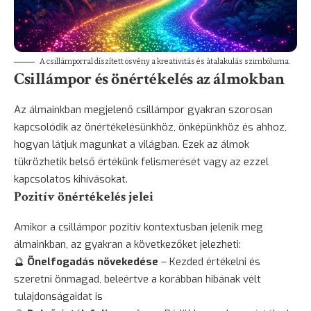
A csillámporral díszített ösvény a kreativitás és átalakulás szimbóluma.
Csillámpor és önértékelés az álmokban
Az álmainkban megjelenő csillámpor gyakran szorosan
kapcsolódik az önértékelésünkhöz, önképünkhöz és ahhoz,
hogyan látjuk magunkat a világban. Ezek az álmok
tükrözhetik belső értékünk felismerését vagy az ezzel
kapcsolatos kihívásokat.
Pozitív önértékelés jelei
Amikor a csillámpor pozitív kontextusban jelenik meg
álmainkban, az gyakran a következőket jelezheti:
🔮
Önelfogadás növekedése
– Kezded értékelni és
szeretni önmagad, beleértve a korábban hibának vélt
tulajdonságaidat is