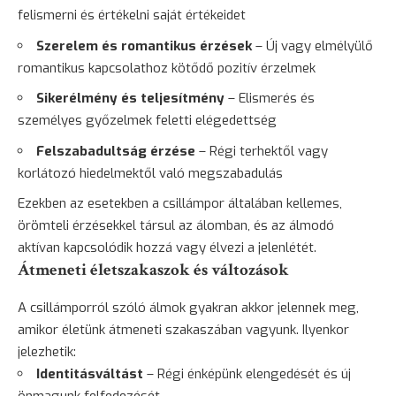
felismerni és értékelni saját értékeidet
Szerelem
és romantikus érzések
– Új vagy elmélyülő
romantikus kapcsolathoz kötődő pozitív érzelmek
Sikerélmény és teljesítmény
– Elismerés és
személyes győzelmek feletti elégedettség
Felszabadultság érzése
– Régi terhektől vagy
korlátozó hiedelmektől való megszabadulás
Ezekben az esetekben a csillámpor általában kellemes,
örömteli érzésekkel társul az álomban, és az álmodó
aktívan kapcsolódik hozzá vagy élvezi a jelenlétét.
Átmeneti életszakaszok és változások
A csillámporról szóló álmok gyakran akkor jelennek meg,
amikor életünk átmeneti szakaszában vagyunk. Ilyenkor
jelezhetik:
Identitásváltást
– Régi énképünk elengedését és új