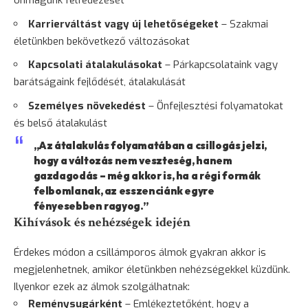
önmagunk felfedezését
Karrierváltást vagy új lehetőségeket
– Szakmai
életünkben bekövetkező változásokat
Kapcsolati átalakulásokat
– Párkapcsolataink vagy
barátságaink fejlődését, átalakulását
Személyes növekedést
– Önfejlesztési folyamatokat
és belső átalakulást
„Az átalakulás folyamatában a csillogás jelzi,
hogy a változás nem veszteség, hanem
gazdagodás – még akkor is, ha a régi formák
felbomlanak, az esszenciánk egyre
fényesebben ragyog.”
Kihívások és nehézségek idején
Érdekes módon a csillámporos álmok gyakran akkor is
megjelenhetnek, amikor életünkben nehézségekkel küzdünk.
Ilyenkor ezek az álmok szolgálhatnak:
Reménysugárként
– Emlékeztetőként, hogy a