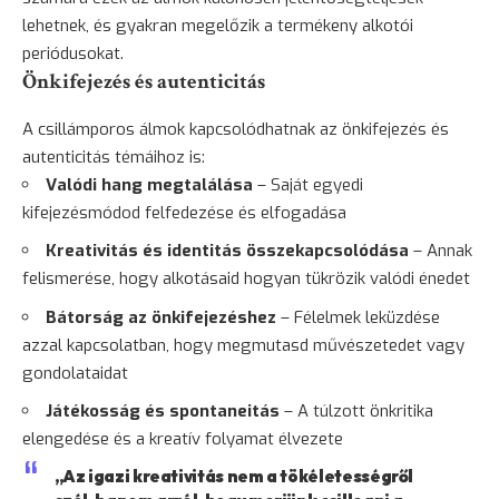
lehetnek, és gyakran megelőzik a termékeny alkotói
periódusokat.
Önkifejezés és autenticitás
A csillámporos álmok kapcsolódhatnak az önkifejezés és
autenticitás témáihoz is:
Valódi hang megtalálása
– Saját egyedi
kifejezésmódod felfedezése és elfogadása
Kreativitás és identitás összekapcsolódása
– Annak
felismerése, hogy alkotásaid hogyan tükrözik valódi énedet
Bátorság
az önkifejezéshez
– Félelmek leküzdése
azzal kapcsolatban, hogy megmutasd művészetedet vagy
gondolataidat
Játékosság és spontaneitás
– A túlzott önkritika
elengedése és a kreatív folyamat élvezete
„Az igazi kreativitás nem a tökéletességről