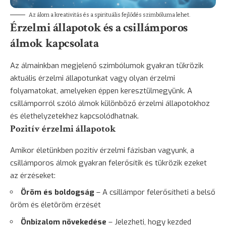
Az álom a kreativitás és a spirituális fejlődés szimbóluma lehet.
Érzelmi állapotok és a csillámporos
álmok kapcsolata
Az álmainkban megjelenő szimbólumok gyakran tükrözik
aktuális érzelmi állapotunkat vagy olyan érzelmi
folyamatokat, amelyeken éppen keresztülmegyünk. A
csillámporról szóló álmok különböző érzelmi állapotokhoz
és élethelyzetekhez kapcsolódhatnak.
Pozitív érzelmi állapotok
Amikor életünkben pozitív érzelmi fázisban vagyunk, a
csillámporos álmok gyakran felerősítik és tükrözik ezeket
az érzéseket:
Öröm és
boldogság
– A csillámpor felerősítheti a belső
öröm és életöröm érzését
Önbizalom növekedése
– Jelezheti, hogy kezded