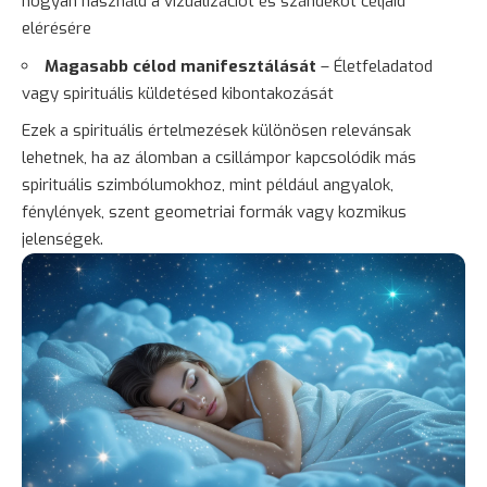
hogyan használd a vizualizációt és szándékot céljaid
elérésére
Magasabb célod manifesztálását
– Életfeladatod
vagy spirituális küldetésed kibontakozását
Ezek a spirituális értelmezések különösen relevánsak
lehetnek, ha az álomban a csillámpor kapcsolódik más
spirituális szimbólumokhoz, mint például angyalok,
fénylények, szent geometriai formák vagy kozmikus
jelenségek.