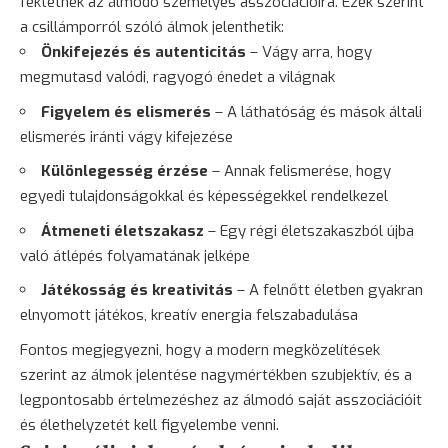
fektetnek az álmodó személyes asszociációira. Ezek szerint
a csillámporról szóló álmok jelenthetik:
Önkifejezés és autenticitás
– Vágy arra, hogy
megmutasd valódi, ragyogó énedet a világnak
Figyelem és elismerés
– A láthatóság és mások általi
elismerés iránti vágy kifejezése
Különlegesség érzése
– Annak felismerése, hogy
egyedi tulajdonságokkal és képességekkel rendelkezel
Átmeneti életszakasz
– Egy régi életszakaszból újba
való átlépés folyamatának jelképe
Játékosság és kreativitás
– A felnőtt életben gyakran
elnyomott játékos, kreatív energia felszabadulása
Fontos megjegyezni, hogy a modern megközelítések
szerint az álmok jelentése nagymértékben szubjektív, és a
legpontosabb értelmezéshez az álmodó saját asszociációit
és élethelyzetét kell figyelembe venni.