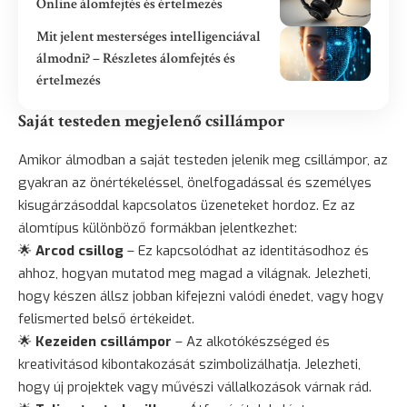
Online álomfejtés és értelmezés
Mit jelent mesterséges intelligenciával
álmodni? – Részletes álomfejtés és
értelmezés
Saját testeden megjelenő csillámpor
Amikor álmodban a saját testeden jelenik meg csillámpor, az
gyakran az önértékeléssel, önelfogadással és személyes
kisugárzásoddal kapcsolatos üzeneteket hordoz. Ez az
álomtípus különböző formákban jelentkezhet:
🌟
Arcod csillog
– Ez kapcsolódhat az identitásodhoz és
ahhoz, hogyan mutatod meg magad a világnak. Jelezheti,
hogy készen állsz jobban kifejezni valódi énedet, vagy hogy
felismerted belső értékeidet.
🌟
Kezeiden csillámpor
– Az alkotókészséged és
kreativitásod kibontakozását szimbolizálhatja. Jelezheti,
hogy új projektek vagy művészi vállalkozások várnak rád.