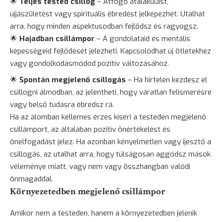
🌟
Teljes tested csillog
– Átfogó átalakulást,
újjászületést vagy spirituális ébredést jelképezhet. Utalhat
arra, hogy minden aspektusodban fejlődsz és ragyogsz.
🌟
Hajadban csillámpor
– A gondolataid és mentális
képességeid fejlődését jelezheti. Kapcsolódhat új ötletekhez
vagy gondolkodásmódod pozitív változásához.
🌟
Spontán megjelenő csillogás
– Ha hirtelen kezdesz el
csillogni álmodban, az jelentheti, hogy váratlan felismerésre
vagy belső tudásra ébredsz rá.
Ha az álomban kellemes érzés kíséri a testeden megjelenő
csillámport, az általában pozitív önértékelést és
önelfogadást jelez. Ha azonban kényelmetlen vagy
ijesztő
a
csillogás, az utalhat arra, hogy túlságosan aggódsz mások
véleménye miatt, vagy nem vagy összhangban valódi
önmagaddal.
Környezetedben megjelenő csillámpor
Amikor nem a testeden, hanem a környezetedben jelenik