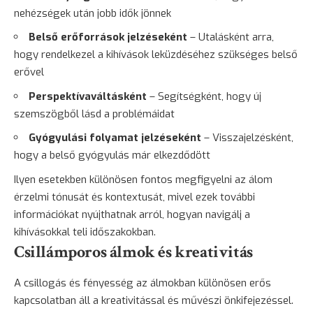
nehézségek után jobb idők jönnek
Belső erőforrások jelzéseként
– Utalásként arra,
hogy rendelkezel a kihívások leküzdéséhez szükséges belső
erővel
Perspektívaváltásként
– Segítségként, hogy új
szemszögből lásd a problémáidat
Gyógyulási folyamat jelzéseként
– Visszajelzésként,
hogy a belső
gyógyulás
már elkezdődött
Ilyen esetekben különösen fontos megfigyelni az álom
érzelmi tónusát és kontextusát, mivel ezek további
információkat nyújthatnak arról, hogyan navigálj a
kihívásokkal teli időszakokban.
Csillámporos álmok és kreativitás
A csillogás és fényesség az álmokban különösen erős
kapcsolatban áll a kreativitással és művészi önkifejezéssel.