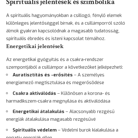
Spirituális jelentések és szimbolika
A spirituális hagyományokban a csillogó, fénylő elemek
különleges jelentőséggel bírnak, és a csillámporról szóló
álmok gyakran kapcsolódnak a magasabb tudatosság,
spirituális ébredés és isteni kapcsolat témáihoz.
Energetikai jelentések
Az energetikai gyógyítás és a csakra-rendszer
szempontjából a csillámpor a következőket jelképezheti:
Auratisztítás és -erősítés
– A személyes
energiamező megtisztulása és megerősödése
Csakra aktiválódás
– Különösen a korona- és
harmadikszem-csakra megnyílása és aktiválódása
Energetikai átalakulás
– Alacsonyabb rezgésű
energiák átalakulása magasabb rezgésűvé
Spirituális védelem
– Védelmi burok kialakulása a
negatív energiák ellen