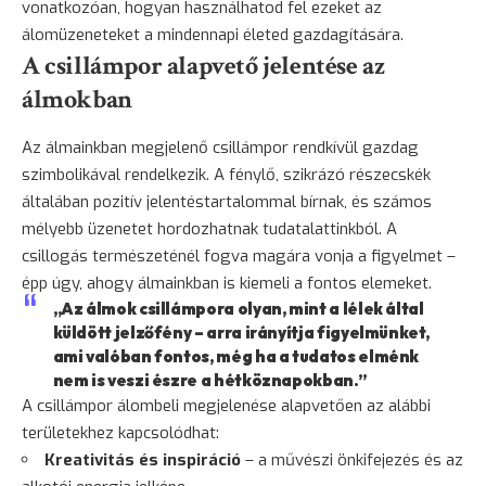
vonatkozóan, hogyan használhatod fel ezeket az
álomüzeneteket a mindennapi életed gazdagítására.
A csillámpor alapvető jelentése az
álmokban
Az álmainkban megjelenő csillámpor rendkívül gazdag
szimbolikával rendelkezik. A fénylő, szikrázó részecskék
általában pozitív jelentéstartalommal bírnak, és számos
mélyebb üzenetet hordozhatnak tudatalattinkból. A
csillogás természeténél fogva magára vonja a figyelmet –
épp úgy, ahogy álmainkban is kiemeli a fontos elemeket.
„Az álmok csillámpora olyan, mint a lélek által
küldött jelzőfény – arra irányítja figyelmünket,
ami valóban fontos, még ha a tudatos elménk
nem is veszi észre a hétköznapokban.”
A csillámpor álombeli megjelenése alapvetően az alábbi
területekhez kapcsolódhat:
Kreativitás és inspiráció
– a művészi önkifejezés és az