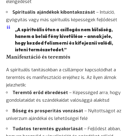
elengedését
Spirituális ajándékok kibontakozását
– Intuíció,
gyógyítás vagy más spirituális képességek fejlődését
„A spirituális úton a csillogás nem külsőség,
hanem a belső fény kivetülése – annak jele,
hogy kezded felismerni és kifejeznii valódi,
isteni természetedet.”
Manifesztáció és teremtés
A spirituális tanításokban a csillámpor kapcsolódhat a
teremtés és manifesztáció erejéhez is. Az ilyen álmok
jelezhetik:
Teremtő erőd ébredését
– Képességed arra, hogy
gondolataidat és szándékaidat valósággá alakítsd
Bőség és prosperitás vonzását
– Nyitottságot az
univerzum ajándékai és lehetőségei felé
Tudatos teremtés gyakorlását
– Fejlődést abban,