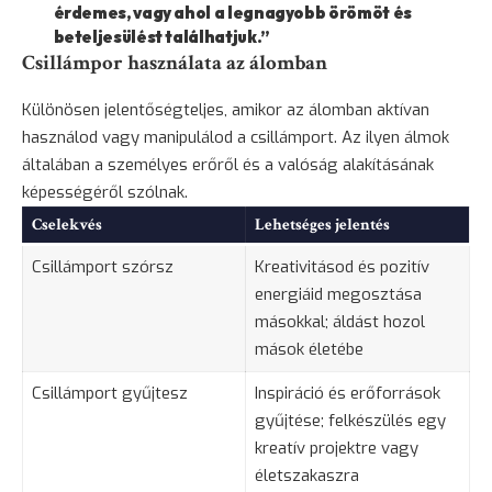
érdemes, vagy ahol a legnagyobb örömöt és
beteljesülést találhatjuk.”
Csillámpor használata az álomban
Különösen jelentőségteljes, amikor az álomban aktívan
használod vagy manipulálod a csillámport. Az ilyen álmok
általában a személyes erőről és a valóság alakításának
képességéről szólnak.
Cselekvés
Lehetséges jelentés
Csillámport szórsz
Kreativitásod és pozitív
energiáid megosztása
másokkal; áldást hozol
mások életébe
Csillámport gyűjtesz
Inspiráció és erőforrások
gyűjtése; felkészülés egy
kreatív projektre vagy
életszakaszra