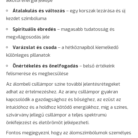
alkotói energia jelképe
Átalakulás és változás
– egy korszak lezárása és új
kezdet szimbóluma
Spirituális ébredés
– magasabb tudatosság és
megvilágosodás jele
Varázslat és csoda
– a hétköznapiból kiemelkedő
különleges pillanatok
Önértékelés és önelfogadás
– belső értékeink
felismerése és megbecsülése
Az álombeli csillámpor színe további jelentésrétegeket
adhat az értelmezéshez. Az
arany
csillámpor gyakran
kapcsolódik a gazdagsághoz és bőséghez, az ezüst az
intuícióhoz és a holdhoz kötődő energiákhoz, míg a színes,
szivárvány jellegű csillámpor a teljes spektrumú
önkifejezést és életörömöt jelképezheti.
Fontos megjegyezni, hogy az álomszimbólumok személyes