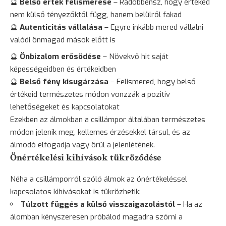
🔮
Belső érték felismerése
– Rádöbbensz, hogy értéked
nem külső tényezőktől függ, hanem belülről fakad
🔮
Autenticitás vállalása
– Egyre inkább mered vállalni
valódi önmagad mások előtt is
🔮
Önbizalom erősödése
– Növekvő hit saját
képességeidben és értékeidben
🔮
Belső fény kisugárzása
– Felismered, hogy belső
értékeid természetes módon vonzzák a pozitív
lehetőségeket és kapcsolatokat
Ezekben az álmokban a csillámpor általában természetes
módon jelenik meg, kellemes érzésekkel társul, és az
álmodó elfogadja vagy örül a jelenlétének.
Önértékelési kihívások tükröződése
Néha a csillámporról szóló álmok az önértékeléssel
kapcsolatos kihívásokat is tükrözhetik:
Túlzott függés a külső visszaigazolástól
– Ha az
álomban kényszeresen próbálod magadra szórni a