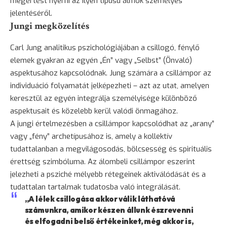
megértést nyerni az ilyen típusú álmok személyes
jelentéséről.
Jungi megközelítés
Carl Jung analitikus pszichológiájában a csillogó, fénylő
elemek gyakran az egyén „Én” vagy „Selbst” (Önvaló)
aspektusához kapcsolódnak. Jung számára a csillámpor az
individuáció folyamatát jelképezheti – azt az utat, amelyen
keresztül az egyén integrálja személyisége különböző
aspektusait és közelebb kerül valódi önmagához.
A jungi értelmezésben a csillámpor kapcsolódhat az „arany”
vagy „fény” archetípusához is, amely a kollektív
tudattalanban a megvilágosodás,
bölcsesség
és spirituális
érettség szimbóluma. Az álombeli csillámpor eszerint
jelezheti a psziché mélyebb rétegeinek aktiválódását és a
tudattalan tartalmak tudatosba való integrálását.
„A lélek csillogása akkor válik láthatóvá
számunkra, amikor készen állunk észrevenni
és elfogadni belső értékeinket, még akkor is,