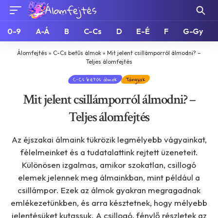
0-9
A-Á
B
C-Cs
D
E-É
F
G-Gy
Álomfejtés
»
C-Cs betűs álmok
»
Mit jelent csillámporról álmodni? –
Teljes álomfejtés
C-Cs betűs álmok
Tárgyak
Mit jelent csillámporról álmodni? –
Teljes álomfejtés
Az éjszakai álmaink tükrözik legmélyebb vágyainkat,
félelmeinket és a tudatalattink rejtett üzeneteit.
Különösen izgalmas, amikor szokatlan, csillogó
elemek jelennek meg álmainkban, mint például a
csillámpor. Ezek az álmok gyakran megragadnak
emlékezetünkben, és arra késztetnek, hogy mélyebb
jelentésüket kutassuk. A csillogó, fénylő részletek az