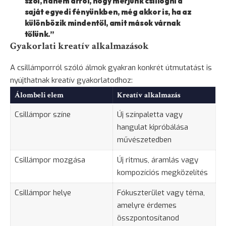
szól, hanem arról, hogy merjünk csillogni a
saját egyedi fényünkben, még akkor is, ha az
különbözik mindentől, amit mások várnak
tőlünk.”
Gyakorlati kreatív alkalmazások
A csillámporról szóló álmok gyakran konkrét útmutatást is
nyújthatnak kreatív gyakorlatodhoz:
Álombeli elem
Kreatív alkalmazás
Csillámpor színe
Új színpaletta vagy
hangulat kipróbálása
művészetedben
Csillámpor mozgása
Új ritmus, áramlás vagy
kompozíciós megközelítés
Csillámpor helye
Fókuszterület vagy téma,
amelyre érdemes
összpontosítanod