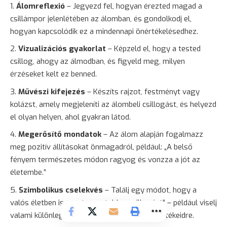
Álomreflexió
– Jegyezd fel, hogyan érezted magad a
csillámpor jelenlétében az álomban, és gondolkodj el,
hogyan kapcsolódik ez a mindennapi önértékelésedhez.
Vizualizációs gyakorlat
– Képzeld el, hogy a tested
csillog, ahogy az álmodban, és figyeld meg, milyen
érzéseket kelt ez benned.
Művészi kifejezés
– Készíts rajzot, festményt vagy
kolázst, amely megjeleníti az álombeli csillogást, és helyezd
el olyan helyen, ahol gyakran látod.
Megerősítő mondatok
– Az álom alapján fogalmazz
meg pozitív állításokat önmagadról, például: „A belső
fényem természetes módon ragyog és vonzza a jót az
életembe.”
Szimbolikus cselekvés
– Találj egy módot, hogy a
valós életben is megtapasztald a „csillogást” – például viselj
valami különlegeset, ami emlékeztet belső értékeidre.