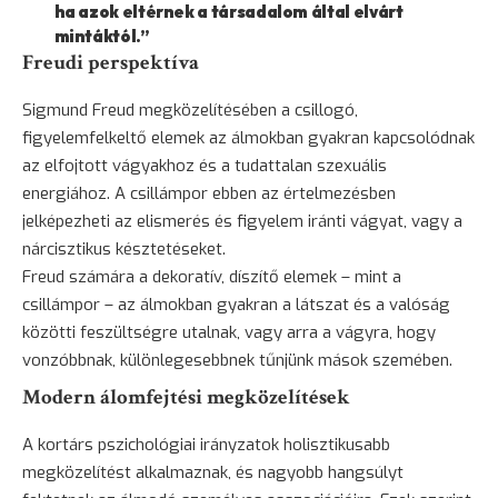
ha azok eltérnek a társadalom által elvárt
mintáktól.”
Freudi perspektíva
Sigmund Freud megközelítésében a csillogó,
figyelemfelkeltő elemek az álmokban gyakran kapcsolódnak
az elfojtott vágyakhoz és a tudattalan szexuális
energiához. A csillámpor ebben az értelmezésben
jelképezheti az
elismerés
és
figyelem
iránti vágyat, vagy a
nárcisztikus késztetéseket.
Freud számára a dekoratív, díszítő elemek – mint a
csillámpor – az álmokban gyakran a látszat és a valóság
közötti feszültségre utalnak, vagy arra a vágyra, hogy
vonzóbbnak, különlegesebbnek tűnjünk mások szemében.
Modern álomfejtési megközelítések
A kortárs pszichológiai irányzatok holisztikusabb
megközelítést alkalmaznak, és nagyobb hangsúlyt