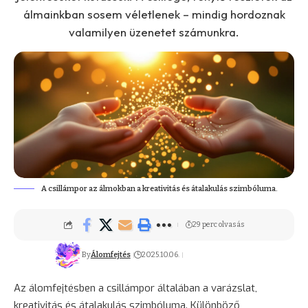
álmainkban sosem véletlenek – mindig hordoznak
valamilyen üzenetet számunkra.
A csillámpor az álmokban a kreativitás és átalakulás szimbóluma.
29 perc olvasás
By
Álomfejtés
2025.10.06.
Az álomfejtésben a csillámpor általában a varázslat,
kreativitás és átalakulás szimbóluma. Különböző