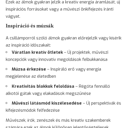
Ezek az álmok gyakran jelzik a kreatív energia áramlását, új
inspirációs forrásokat vagy a művészi önkifejezés iránti
vágyat.
Inspiráció és múzsák
A csillámporról szóló álmok gyakran előrejelzik vagy kísérik
az inspiráció időszakait:
Váratlan kreatív ötletek
– Új projektek, művészi
koncepciók vagy innovatív megoldások felbukkanása
Múzsa érkezése
– Inspiráló erő vagy energia
megjelenése az életedben
Kreativitás blokkok feloldása
– Régóta fennálló
alkotói gátak vagy elakadások megszűnése
Művészi látásmód kiszélesedése
– Új perspektívák és
kifejezésmódok felfedezése
Művészek, írók, zenészek és más kreatív szakemberek
számára ezek az álmok különösen jelentőségteljesek