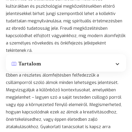
kultúrákban és pszichológiai megközelítésekben eltérő
jelentésekkel bírhat: jungi szempontból lehet a kollektív
tudattalan megnyilvánulása, míg spirituális értelmezésben
az ébredő tudatosság jele. Freudi megközelítésben
kapcsolódhat elfojtott vágyainkhoz, míg modern álomfejtők
a személyes
növekedés
és önkifejezés jelképeként
tekintenek rá.
Tartalom
Ebben a részletes álomfejtésben felfedezzük a
csillámporról szóló álmok minden lehetséges jelentését.
Megvizsgáljuk a különböző kontextusokat, amelyekben
megjelenhet – legyen szó a saját testeden csillogó porról
vagy épp a környezeted fénylő elemeiről. Megismerheted,
hogyan kapcsolódnak ezek az álmok a kreativitásodhoz,
önértékelésedhez, vagy éppen életedben zajló
átalakulásokhoz. Gyakorlati tanácsokat is kapsz arra