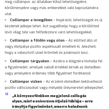
meg csillámpor, az általában külső lehetőségekre,
körülményekre vagy más emberekkel való kapcsolatokra
utal.
Csillámpor a levegőben
– Inspiráció, lehetőségek és új
kezdetek jelképe lehet. Azt sugallhatja, hogy a körülötted
lévő világ tele van felfedezésre váró lehetőségekkel.
Csillámpor a földön vagy úton
– Az előtted álló út
vagy életpálya pozitív aspektusait emelheti ki. Jelezheti,
hogy a választott utad örömteli és jutalmazó lesz.
Csillámpor tárgyakon
– Azokra a dolgokra hívhatja fel
a figyelmedet, amelyek valódi értékkel bírnak az életedben,
vagy amelyekre érdemes több figyelmet fordítanod.
Csillámpor vízben
– Az érzelmi életedben bekövetkező
pozitív változásokat vagy mélyebb önismeretet jelképezhet.
„A környezetünkben megjelenő csillogás
olyan, mint a univerzum útjelző táblája – arra
irányítja figyelmünket, amerre haladnunk