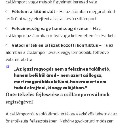
csillámport vagy mások figyelmét keresed vele
Félelem
a kitűnéstől
– Ha az álomban megpróbálod
letörölni vagy elrejteni a rajtad lévő csillámport
Felszínesség vagy hamisság érzése
– Ha a
csillámpor az álomban művi vagy kellemetlen érzést kelt
Valódi érték és látszat közötti konfliktus
– Ha az
álomban a csillámpor leválik vagy lemosódik, felfedve
valamit alatta
„Az igazi ragyogás nem a felszínen található,
hanem belülről árad – nem azért csillogsz,
mert megpróbálsz kitűnni, hanem mert nem
tudod elrejteni, ki vagy valójában.”
Önértékelés fejlesztése a csillámporos álmok
segítségével
A csillámporról szóló álmok értékes eszközök lehetnek az
önértékelés fejlesztésében. Néhány gyakorlati módszer: