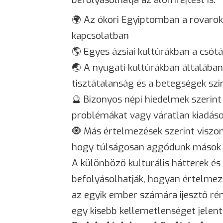
🌍 Az ókori Egyiptomban a rovarok, 
kapcsolatban
🌎 Egyes ázsiai kultúrákban a csót
🌏 A nyugati kultúrákban általában 
tisztátalanság és a betegségek s
🔮 Bizonyos népi hiedelmek szerin
problémákat vagy váratlan kiadáso
🧿 Más értelmezések szerint viszo
hogy túlságosan aggódunk mások
A különböző kulturális hátterek és
befolyásolhatják, hogyan értelmez
az egyik ember számára
ijesztő
ré
egy kisebb kellemetlenséget jelent