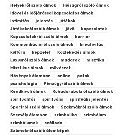
Helyekről szóló álmok
Hiúságról szóló álmok
Idővel és időjárással kapcsolatos álmok
intimitás
jelentés
játékok
Játékokról szóló álmok
jövő
kapcsolatok
Kapcsolatokról szóló álmok
karrier
Kommunikációról szóló álmok
kreativitás
kultúra
képzelet
Közlekedés álmok
Luxusról szóló álmok
madarak
misztika
Misztikus álmok
művészet
Növények álomban
online
patak
pszichológia
Pénzügyről szóló álmok
Rendkívüli álmok
Ruhadarabokról szóló álmok
spiritualitás
spirituális
spirituális jelentés
Sportról szóló álmok
Szakmákról szóló álmok
Személy álomban
szimbolika
szimbólum
szimbólumok
szálloda
Számokról szóló álomképek