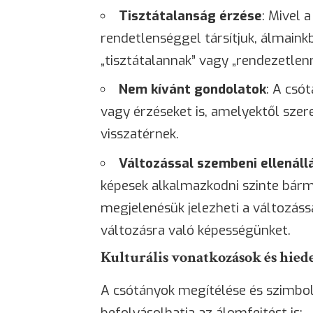
Tisztátalanság érzése
: Mivel 
rendetlenséggel társítjuk, álmaink
„tisztátalannak” vagy „rendezetlen
Nem kívánt gondolatok
: A csó
vagy érzéseket is, amelyektől sze
visszatérnek.
Változással szembeni ellenáll
képesek alkalmazkodni szinte bár
megjelenésük jelezheti a változás
változásra való képességünket.
Kulturális vonatkozások és hie
A csótányok megítélése és szimboli
befolyásolhatja az álomfejtést is: