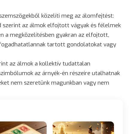
szemszögekből közelíti meg az álomfejtést:
 szerint az álmok elfojtott vágyak és félelmek
n a megközelítésben gyakran az elfojtott,
lfogadhatatlannak tartott gondolatokat vagy
rint az álmok a kollektív tudattalan
 szimbólumok az árnyék-én részeire utalhatnak
lyeket nem szeretünk magunkban vagy nem