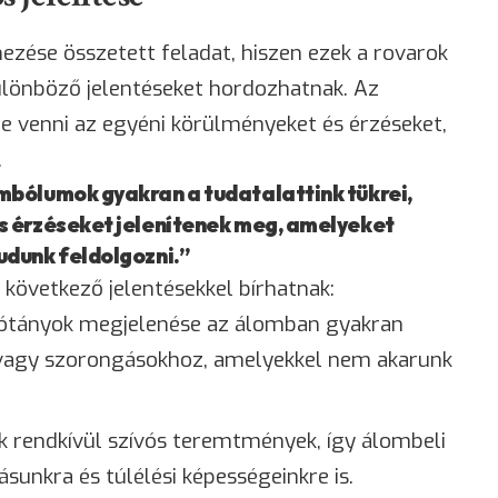
ezése összetett feladat, hiszen ezek a rovarok
ülönböző jelentéseket hordozhatnak. Az
e venni az egyéni körülményeket és érzéseket,
.
mbólumok gyakran a tudatalattink tükrei,
s érzéseket jelenítenek meg, amelyeket
dunk feldolgozni.”
következő jelentésekkel bírhatnak:
sótányok megjelenése az álomban gyakran
z vagy szorongásokhoz, amelyekkel nem akarunk
k rendkívül szívós
teremtmények
, így álombeli
ásunkra és túlélési képességeinkre is.