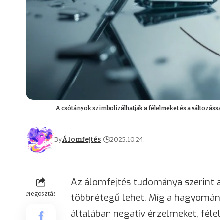
A csótányok szimbolizálhatják a félelmeket és a változássa
By
Álomfejtés
2025.10.24.
Az álomfejtés tudománya szerint 
Megosztás
többrétegű lehet. Míg a hagyomán
általában negatív érzelmeket, fé