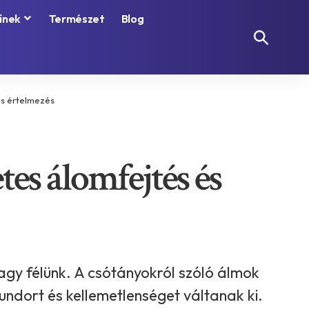
ínek
Természet
Blog
és értelmezés
tes álomfejtés és
gy félünk. A csótányokról szóló álmok
ndort és kellemetlenséget váltanak ki.