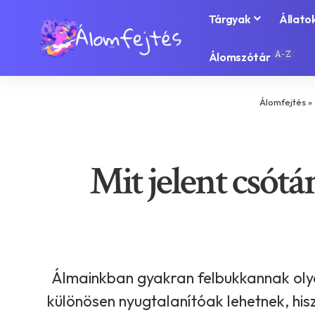
Tárgyak
Állato
A-Z
Álomszótár
Álomfejtés
»
Mit jelent csótá
Álmainkban gyakran felbukkannak olya
különösen nyugtalanítóak lehetnek, hi