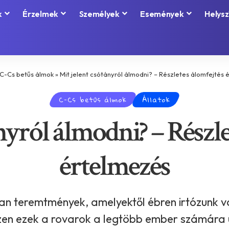
k
Érzelmek
Személyek
Események
Helysz
C-Cs betűs álmok
»
Mit jelent csótányról álmodni? – Részletes álomfejtés 
C-Cs betűs álmok
Állatok
nyról álmodni? – Részle
értelmezés
n teremtmények, amelyektől ébren irtózunk va
szen ezek a rovarok a legtöbb ember számára u