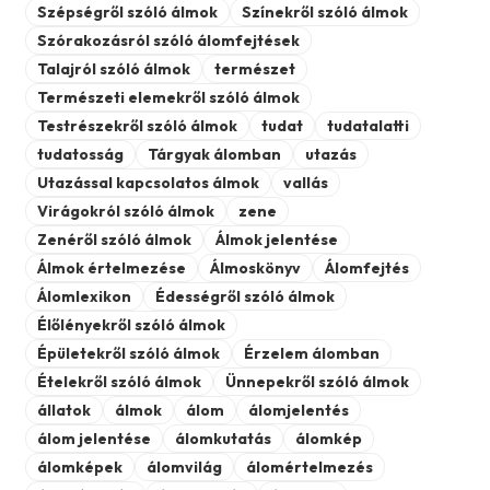
Szépségről szóló álmok
Színekről szóló álmok
Szórakozásról szóló álomfejtések
Talajról szóló álmok
természet
Természeti elemekről szóló álmok
Testrészekről szóló álmok
tudat
tudatalatti
tudatosság
Tárgyak álomban
utazás
Utazással kapcsolatos álmok
vallás
Virágokról szóló álmok
zene
Zenéről szóló álmok
Álmok jelentése
Álmok értelmezése
Álmoskönyv
Álomfejtés
Álomlexikon
Édességről szóló álmok
Élőlényekről szóló álmok
Épületekről szóló álmok
Érzelem álomban
Ételekről szóló álmok
Ünnepekről szóló álmok
állatok
álmok
álom
álomjelentés
álom jelentése
álomkutatás
álomkép
álomképek
álomvilág
álomértelmezés