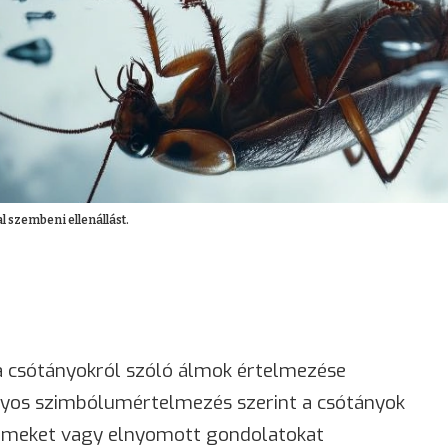
l szembeni ellenállást.
a csótányokról szóló álmok értelmezése
yos szimbólumértelmezés szerint a csótányok
lelmeket vagy elnyomott gondolatokat