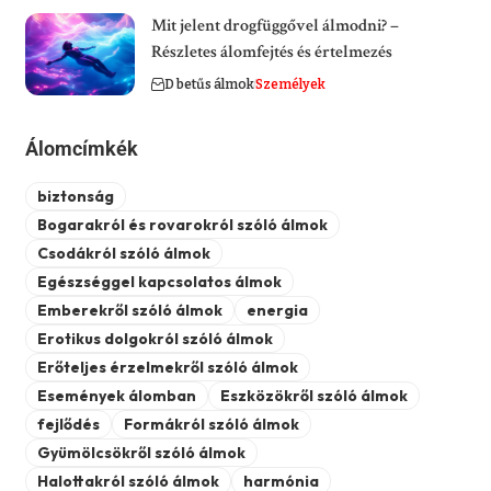
Mit jelent drogfüggővel álmodni? –
Részletes álomfejtés és értelmezés
D betűs álmok
Személyek
Álomcímkék
biztonság
Bogarakról és rovarokról szóló álmok
Csodákról szóló álmok
Egészséggel kapcsolatos álmok
Emberekről szóló álmok
energia
Erotikus dolgokról szóló álmok
Erőteljes érzelmekről szóló álmok
Események álomban
Eszközökről szóló álmok
fejlődés
Formákról szóló álmok
Gyümölcsökről szóló álmok
Halottakról szóló álmok
harmónia