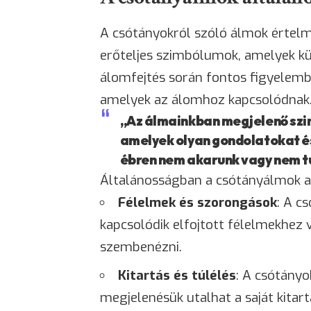
A csótányokról szóló álmok értelm
erőteljes szimbólumok, amelyek k
álomfejtés során fontos figyelemb
amelyek az álomhoz kapcsolódnak
„Az álmainkban megjelenő szi
amelyek olyan gondolatokat é
ébren nem akarunk vagy nem tu
Általánosságban a csótányálmok a 
Félelmek és szorongások
: A c
kapcsolódik elfojtott félelmekhe
szembenézni.
Kitartás és túlélés
: A csótányo
megjelenésük utalhat a saját kitart