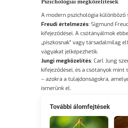
Pszichológiai megközelítések
A modern pszichológia különböző 
Freudi értelmezés
: Sigmund Freud
kifejeződései. A csótányálmok ebbe
„piszkosnak” vagy társadalmilag e
vágyakat jelképezhetik.
Jungi megközelítés
: Carl Jung sze
kifejeződései, és a csótányok mint
– azokra a tulajdonságokra, ame
ismerünk el.
További álomfejtések