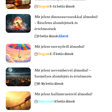
Tárgyak
S-Sz betűs álmok
Mit jelent dinoszauruszokkal álmodni?
– Részletes álomfejtések és
értelmezések
D betűs álmok
Állatok
Mit jelent esernyőről álmodni?
Tárgyak
E-É betűs álmok
Mit jelent novemberrel álmodni? –
Személyes álomfejtés és értelmezés
N-Ny betűs álmok
Mit jelent hullámvasútról álmodni?
Helyszínek
H betűs álmok