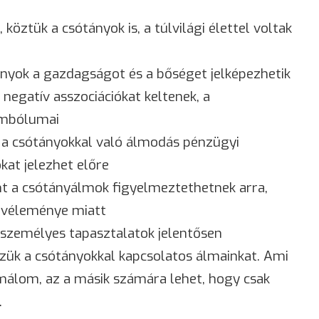
köztük a csótányok is, a túlvilági élettel voltak
ányok a gazdagságot és a bőséget jelképezhetik
negatív asszociációkat keltenek, a
zimbólumai
t a csótányokkal való álmodás pénzügyi
kat jelezhet előre
nt a csótányálmok figyelmeztethetnek arra,
 véleménye miatt
 személyes tapasztalatok jelentősen
zük a csótányokkal kapcsolatos álmainkat. Ami
málom
, az a másik számára lehet, hogy csak
.