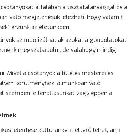
a csótányokat általában a tisztátalansággal és a
ban való megjelenésük jelezheti, hogy valamit
nek” érzünk az életünkben.
tányok szimbolizálhatják azokat a gondolatokat
retnénk megszabadulni, de valahogy mindig
ás
: Mivel a csótányok a túlélés mesterei és
milyen körülményhez, álmunkban való
sal szembeni ellenállásunkat vagy éppen a
delmek
kus jelentése kultúránként eltérő lehet, ami