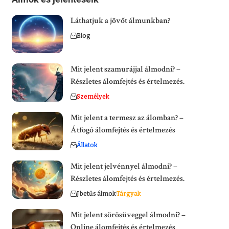
Láthatjuk a jövőt álmunkban?
Blog
Mit jelent szamurájjal álmodni? –
Részletes álomfejtés és értelmezés.
Személyek
Mit jelent a termesz az álomban? –
Átfogó álomfejtés és értelmezés
Állatok
Mit jelent jelvénnyel álmodni? –
Részletes álomfejtés és értelmezés.
J betűs álmok
Tárgyak
Mit jelent sörösüveggel álmodni? –
Online álomfejtés és értelmezés