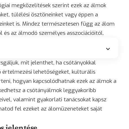
ógiai megközelítések szerint ezek az álmok
ket, túlélési ösztöneinket vagy éppen a
einket is. Mindez természetesen függ az álom
ől és az álmodó személyes asszociációitól.
gáljuk, mit jelenthet, ha csótányokkal
értelmezési lehetőségeket, kulturális
teni, hogyan kapcsolódhatnak ezek az álmok a
kedhetsz a csótányálmok leggyakoribb
eivel, valamint gyakorlati tanácsokat kapsz
atod fel ezeket az álomüzeneteket saját
s jelentése