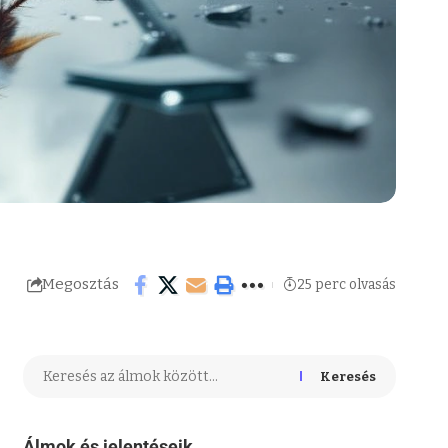
Megosztás
25 perc olvasás
Keresés
Álmok és jelentéseik