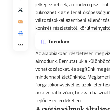
jelképezhetnek, a modern pszichol
tükrözhetik az ellenállóképességün
változásokkal szembeni ellenérzés
konkrét részleteitől, körülményeit
Tartalom
Az alábbiakban részletesen megvizs
álmodunk. Bemutatjuk a különböző 
vonatkozásokat, és segítünk megér
mindennapi életünkhöz. Megismer
forgatókönyveivel és azok jelentés
arra vonatkozóan, hogyan használh
fejlődésed érdekében.
A csótányálmok általáno