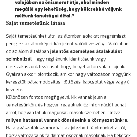
valójában az önismeret útja, ahol minden
megálló egy lehetőség, hogy bölcsebbé váljunk
múltunk tanulságai által.”
Saját temetésünk látása
Saját temetésünket látni az álomban sokakat megrémiszt,
pedig ez az álomkép ritkán jelent valódi veszélyt. Valójában
ez az álom általában
jelentős személyes átalakulást
szimbolizál
– egy régi énünk, identitásunk vagy
életszakaszunk lezárását, hogy helyet adjon valami újnak.
Gyakran akkor jelentkezik, amikor nagy változáson megyünk
keresztül: pályamódosítás, költözés, kapcsolat vége vagy új
kezdete.
Különösen fontos megfigyelni, kik vannak jelen a
temetésünkön, és hogyan reagálnak. Ez információt adhat
arról, hogyan látjuk magunkat mások szemében, illetve
milyen hatással vannak döntéseink a környezetünkre
.
Ha a gyászolók szomorúak, az jelezheti félelmünket attól,
hogy változásaink fájdalmat okoznak másoknak. Ha békések