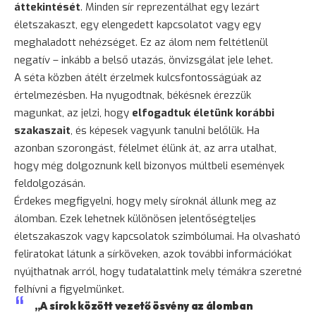
áttekintését
. Minden sír reprezentálhat egy lezárt
életszakaszt, egy elengedett kapcsolatot vagy egy
meghaladott nehézséget. Ez az álom nem feltétlenül
negatív – inkább a belső utazás, önvizsgálat jele lehet.
A séta közben átélt érzelmek kulcsfontosságúak az
értelmezésben. Ha nyugodtnak, békésnek érezzük
magunkat, az jelzi, hogy
elfogadtuk életünk korábbi
szakaszait
, és képesek vagyunk tanulni belőlük. Ha
azonban szorongást, félelmet élünk át, az arra utalhat,
hogy még dolgoznunk kell bizonyos múltbeli események
feldolgozásán.
Érdekes megfigyelni, hogy mely síroknál állunk meg az
álomban. Ezek lehetnek különösen jelentőségteljes
életszakaszok vagy kapcsolatok szimbólumai. Ha olvasható
feliratokat látunk a sírköveken, azok további információkat
nyújthatnak arról, hogy tudatalattink mely témákra szeretné
felhívni a figyelmünket.
„A sírok között vezető ösvény az álomban