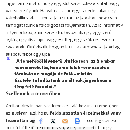
Figyelemre méltó, hogy egyedül keressük-e a kiutat, vagy
van segítségünk. Ha valaki – akár egy ismerős, akár egy
szimbolikus alak – mutatja az utat, az jelezheti, hogy van
támogatásunk a feldolgozási folyamatban. Az is informatív,
milyen a kapu, amin keresztül távozunk: egy egyszerű
nyílás, egy díszkapu, vagy esetleg egy szűk rés. Ezek a
részletek tükrözhetik, hogyan látjuk az átmenetet jelenlegi
állapotunkból egy újba.
„A temetőből kivezető utat keresni az álomban
nem
menekülés
, hanem a lélek természetes
törekvése a megújulás felé – miután
tisztelettel adóztunk a múltnak, jogunk van a
fény felé fordulni.”
Szellemek a temetőben
Amikor álmainkban szellemekkel találkozunk a temetőben,
ez gyakran jelzi, hogy
feldolgozatlan érzelmekkel vagy
lezáratlan ügyekkel
küzdünk. A szellemek megjelenése
nem feltétlenül félelmetes vagy negatív – lehet, hogy