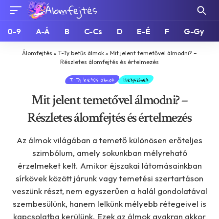
0-9
A-Á
B
C-Cs
D
E-É
F
G-Gy
Álomfejtés
»
T-Ty betűs álmok
»
Mit jelent temetővel álmodni? –
Részletes álomfejtés és értelmezés
T-Ty betűs álmok
Helyszínek
Mit jelent temetővel álmodni? –
Részletes álomfejtés és értelmezés
Az álmok világában a temető különösen erőteljes
szimbólum, amely sokunkban mélyreható
érzelmeket kelt. Amikor éjszakai látomásainkban
sírkövek között járunk vagy temetési szertartáson
veszünk részt, nem egyszerűen a halál gondolatával
szembesülünk, hanem lelkünk mélyebb rétegeivel is
kapcsolatba kerülünk. Ezek az álmok gyakran akkor