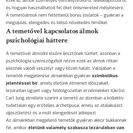
ezek az álmok személyes élethelyzetedről, lelkiállapotodról,
és hogyan használhatod fel őket önismereted mélyítésére.
A temetőálmok nem feltétlenül borús jóslatok – gyakran a
megújulás, elengedés és belső
növekedés
hírnökei.
A temetővel kapcsolatos álmok
pszichológiai háttere
A temetővel álmodni elsőre ijesztőnek tűnhet, azonban a
pszichológia szemszögéből nézve ezek az álmok ritkán
jeleznek valódi veszélyt vagy közeli halált. Valójában a
temetők megjelenése álmainkban gyakran
szimbolikus
jelentéssel bír
, amely életünk átmeneti időszakait,
lezáratlan ügyeit vagy feldolgozatlan érzelmeinket tükrözi.
Carl Jung elmélete szerint a temető az álomban a kollektív
tudattalan egy erőteljes archetípusa, amely az átalakulást,
újjászületést és a múlt elengedését jelképezi.
Az álmainkban megjelenő temetők gyakran akkor bukkannak
fel, amikor
életünk valamely szakasza lezárulóban van
.