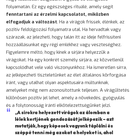
folyamatán. Ez egy egészséges rituálé, amely segít
fenntartani az érzelmi kapcsolatot, miközben
elfogadjuk a változást
. Ha a virágok frissek, élénkek, az
pozitív feldolgozási folyamatra utal. Ha hervadtak vagy
szárazak, az jelezheti, hogy talán itt az ideje felfrissíteni
hozzáállásunkat egy régi emlékhez vagy veszteséghez.
Figyelemre méltó, hogy kinek a sírjára helyezzük a
virágokat. Ha egy konkrét személy sírjára, az közvetlenül
kapcsolódhat vele való viszonyunkhoz. Ha ismeretlen sírra,
az jelképezheti tiszteletünket az élet általános körforgása
iránt, vagy utalhat olyan aspektusaira múltunknak,
amelyeket még nem azonosítottunk teljesen. A virágültetés
különösen pozitív jel lehet, amely a növekedés, gyógyulás
és a folytonosság iránti elkötelezettségünket jelzi.
„A sírokra helyezett virágok az álomban a
lélek kertjének gondozását jelképezik – azt
mutatják, hogy képesek vagyunk táplálni és
széppé tenni még azokat a helyeket is, ahol