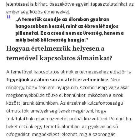
jelentéssel is bírhat, összekötve egyéni tapasztalatainkat az
emberiség közös élményeivel.
„A temetők csendje az álomban gyakran
hangosabban beszél, mint az ébrenlét zajos
pillanatai. Ez a csend nem az üresség, hanem a
mély belső
bölcsesség
hangja.”
Hogyan értelmezzük helyesen a
temetővel kapcsolatos álmainkat?
A temetővel kapcsolatos álmok értelmezéséhez először is
figyeljünk az álom során átélt érzelmeinkre
. Nem
mindegy, hogy
félelem
, nyugalom, szomorúság vagy akár
megkönnyebbülés tölt-e el bennünket, miközben a sírok
között járunk álmunkban. Az érzelmek kulcsfontosságú
útmutatók, amelyek segítenek megérteni, hogy
tudatalattink milyen üzenetet próbál közvetíteni. Például ha
békét érzünk egy temetői álomban, az gyakran belső
elfogadást, megbékélést jelezhet, míg a
szorongás