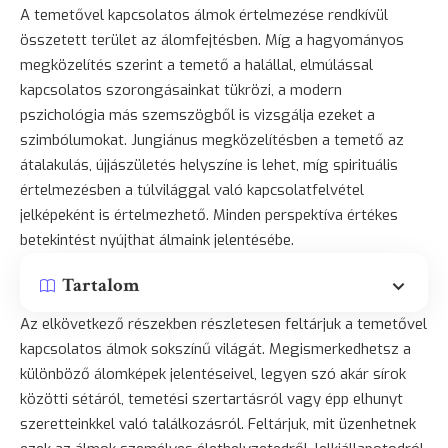
A temetővel kapcsolatos álmok értelmezése rendkívül
összetett terület az álomfejtésben. Míg a hagyományos
megközelítés szerint a temető a halállal, elmúlással
kapcsolatos szorongásainkat tükrözi, a modern
pszichológia más szemszögből is vizsgálja ezeket a
szimbólumokat. Jungiánus megközelítésben a temető az
átalakulás, újjászületés helyszíne is lehet, míg spirituális
értelmezésben a túlvilággal való kapcsolatfelvétel
jelképeként is értelmezhető. Minden perspektíva értékes
betekintést nyújthat álmaink jelentésébe.
Tartalom
Az elkövetkező részekben részletesen feltárjuk a temetővel
kapcsolatos álmok sokszínű világát. Megismerkedhetsz a
különböző álomképek jelentéseivel, legyen szó akár
sírok
közötti sétáról, temetési szertartásról vagy épp elhunyt
szeretteinkkel való találkozásról. Feltárjuk, mit üzenhetnek