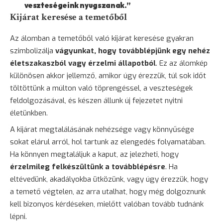
veszteségeink nyugszanak.”
Kijárat keresése a temetőből
Az álomban a temetőből való kijárat keresése gyakran
szimbolizálja
vágyunkat, hogy továbblépjünk egy nehéz
életszakaszból vagy érzelmi állapotból
. Ez az álomkép
különösen akkor jellemző, amikor úgy érezzük, túl sok időt
töltöttünk a múlton való töprengéssel, a veszteségek
feldolgozásával, és készen állunk új fejezetet nyitni
életünkben.
A kijárat megtalálásának nehézsége vagy könnyűsége
sokat elárul arról, hol tartunk az elengedés folyamatában.
Ha könnyen megtaláljuk a kaput, az jelezheti, hogy
érzelmileg felkészültünk a továbblépésre
. Ha
eltévedünk, akadályokba ütközünk, vagy úgy érezzük, hogy
a temető végtelen, az arra utalhat, hogy még dolgoznunk
kell bizonyos kérdéseken, mielőtt valóban tovább tudnánk
lépni.