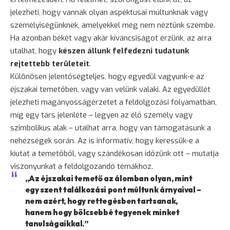
jelezheti, hogy vannak olyan aspektusai múltunknak vagy
személyiségünknek, amelyekkel még nem néztünk szembe.
Ha azonban békét vagy akár kíváncsiságot érzünk, az arra
utalhat, hogy
készen állunk felfedezni tudatunk
rejtettebb területeit
.
Különösen jelentőségteljes, hogy egyedül vagyunk-e az
éjszakai temetőben, vagy van velünk valaki. Az egyedüllét
jelezheti magányosságérzetet a feldolgozási folyamatban,
míg egy társ jelenléte – legyen az élő személy vagy
szimbolikus alak – utalhat arra, hogy van támogatásunk a
nehézségek során. Az is informatív, hogy keressük-e a
kiutat a temetőből, vagy szándékosan időzünk ott – mutatja
viszonyunkat a feldolgozandó témákhoz.
„Az éjszakai temető az álomban olyan, mint
egy szent találkozási pont múltunk árnyaival –
nem azért, hogy rettegésben tartsanak,
hanem hogy bölcsebbé tegyenek minket
tanulságaikkal.”