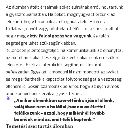
Az álomban átélt érzelmek sokat elárulnak arról, hol tartunk
a gyászfolyamatban. Ha békét, megnyugvást érzünk, az
jelezheti, hogy haladunk az elfogadás felé. Ha erős
fájdalmat, dühöt vagy bűntudatot élünk át, az arra utalhat,
hogy még
aktív feldolgozásban vagyunk
, és talán
segítségre lehet szükségünk ebben.
Különösen jelentőségteljes, ha kommunikálunk az elhunyttal
az álomban – akár beszélgetünk vele, akár csak érezzük a
jelenlétét. Ezek az interakciók segíthetnek lezárni
befejezetlen ügyeket, kimondani ki nem mondott szavakat,
és megerősíthetik a kapcsolat folytonosságát a veszteség
ellenére is. Sokan számolnak be arról, hogy az ilyen álmok
után könnyebbnek érzik a gyász terhét.
„Amikor álmunkban szerettünk sírjánál állunk,
valójában nem a halállal, hanem az élettel
találkozunk – azzal, hogy miként él tovább
bennünk mindaz, amit tőlük kaptunk.”
Temetési szertartás álomban