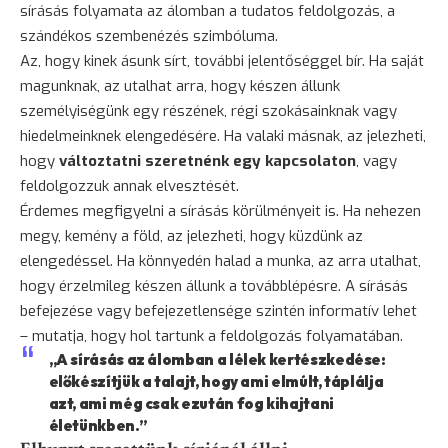
sírásás folyamata az álomban a tudatos feldolgozás, a
szándékos szembenézés szimbóluma.
Az, hogy kinek ásunk sírt, további jelentőséggel bír. Ha saját
magunknak, az utalhat arra, hogy készen állunk
személyiségünk egy részének, régi szokásainknak vagy
hiedelmeinknek elengedésére. Ha valaki másnak, az jelezheti,
hogy
változtatni szeretnénk egy kapcsolaton
, vagy
feldolgozzuk annak elvesztését.
Érdemes megfigyelni a sírásás körülményeit is. Ha nehezen
megy, kemény a föld, az jelezheti, hogy küzdünk az
elengedéssel. Ha könnyedén halad a munka, az arra utalhat,
hogy érzelmileg készen állunk a továbblépésre. A sírásás
befejezése vagy befejezetlensége szintén informatív lehet
– mutatja, hogy hol tartunk a feldolgozás folyamatában.
„A sírásás az álomban a lélek kertészkedése:
előkészítjük a talajt, hogy ami elmúlt, táplálja
azt, ami még csak ezután fog kihajtani
életünkben.”