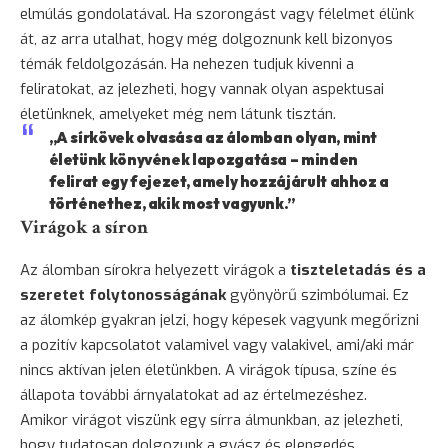
elmúlás gondolatával. Ha szorongást vagy félelmet élünk
át, az arra utalhat, hogy még dolgoznunk kell bizonyos
témák feldolgozásán. Ha nehezen tudjuk kivenni a
feliratokat, az jelezheti, hogy vannak olyan aspektusai
életünknek, amelyeket még nem látunk tisztán.
„A sírkövek olvasása az álomban olyan, mint
életünk könyvének lapozgatása – minden
felirat egy fejezet, amely hozzájárult ahhoz a
történethez, akik most vagyunk.”
Virágok a síron
Az álomban sírokra helyezett virágok a
tiszteletadás és a
szeretet folytonosságának
gyönyörű szimbólumai. Ez
az álomkép gyakran jelzi, hogy képesek vagyunk megőrizni
a pozitív kapcsolatot valamivel vagy valakivel, ami/aki már
nincs aktívan jelen életünkben. A virágok típusa, színe és
állapota további árnyalatokat ad az értelmezéshez.
Amikor virágot viszünk egy sírra álmunkban, az jelezheti,
hogy tudatosan dolgozunk a gyász és elengedés