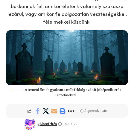
bukkannak fel, amikor életünk valamely szakasza
lezárul, vagy amikor feldolgozatlan veszteségekkel,
félelmekkel küzdünk.
A temető álmok gyakran a múlt feldolgozását jelképezik, erős
érzelmekkel.
121 perc olvasás
By
Álomfejtés
2025.09.29.