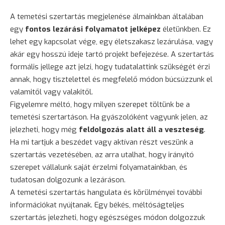
A temetési szertartás megjelenése álmainkban általában
egy
fontos lezárási folyamatot jelképez
életünkben. Ez
lehet egy kapcsolat vége, egy életszakasz lezárulása, vagy
akár egy hosszú ideje tartó projekt befejezése. A szertartás
formális jellege azt jelzi, hogy tudatalattink szükségét érzi
annak, hogy tisztelettel és megfelelő módon búcsúzzunk el
valamitől vagy valakitől.
Figyelemre méltó, hogy milyen szerepet töltünk be a
temetési szertartáson. Ha gyászolóként vagyunk jelen, az
jelezheti, hogy még
feldolgozás alatt áll a veszteség
.
Ha mi tartjuk a beszédet vagy aktívan részt veszünk a
szertartás vezetésében, az arra utalhat, hogy irányító
szerepet vállalunk saját érzelmi folyamatainkban, és
tudatosan dolgozunk a lezáráson.
A temetési szertartás hangulata és körülményei további
információkat nyújtanak. Egy békés, méltóságteljes
szertartás jelezheti, hogy egészséges módon dolgozzuk