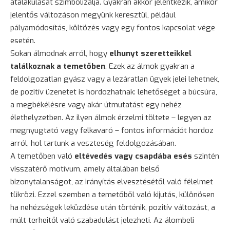
átalakulását szimbolizálja. Gyakran akkor jelentkezik, amikor
jelentős változáson megyünk keresztül, például
pályamódosítás, költözés vagy egy fontos kapcsolat vége
esetén.
Sokan álmodnak arról, hogy
elhunyt szeretteikkel
találkoznak a temetőben
. Ezek az álmok gyakran a
feldolgozatlan gyász vagy a lezáratlan ügyek jelei lehetnek,
de pozitív üzenetet is hordozhatnak: lehetőséget a búcsúra,
a megbékélésre vagy akár útmutatást egy nehéz
élethelyzetben. Az ilyen álmok érzelmi töltete – legyen az
megnyugtató vagy felkavaró – fontos információt hordoz
arról, hol tartunk a veszteség feldolgozásában.
A temetőben való
eltévedés vagy csapdába esés
szintén
visszatérő motívum, amely általában belső
bizonytalanságot, az irányítás elvesztésétől való félelmet
tükrözi. Ezzel szemben a temetőből való kijutás, különösen
ha nehézségek leküzdése után történik, pozitív változást, a
múlt terheitől való szabadulást jelezheti. Az álombeli