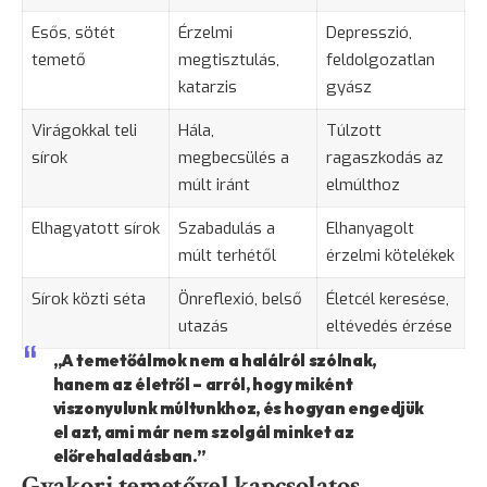
Esős, sötét
Érzelmi
Depresszió,
temető
megtisztulás,
feldolgozatlan
katarzis
gyász
Virágokkal teli
Hála,
Túlzott
sírok
megbecsülés a
ragaszkodás az
múlt iránt
elmúlthoz
Elhagyatott sírok
Szabadulás a
Elhanyagolt
múlt terhétől
érzelmi kötelékek
Sírok közti séta
Önreflexió, belső
Életcél keresése,
utazás
eltévedés érzése
„A temetőálmok nem a halálról szólnak,
hanem az életről – arról, hogy miként
viszonyulunk múltunkhoz, és hogyan engedjük
el azt, ami már nem szolgál minket az
előrehaladásban.”
Gyakori temetővel kapcsolatos