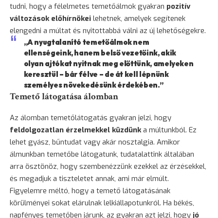
tudni, hogy a félelmetes temetőálmok gyakran
pozitív
változások előhírnökei
lehetnek, amelyek segítenek
elengedni a múltat és nyitottabbá válni az új lehetőségekre.
„A nyugtalanító temetőálmok nem
ellenségeink, hanem belső vezetőink, akik
olyan ajtókat nyitnak meg előttünk, amelyeken
keresztül – bár félve – de át kell lépnünk
személyes növekedésünk érdekében.”
Temető látogatása álomban
Az álomban temetőlátogatás gyakran jelzi, hogy
feldolgozatlan érzelmekkel küzdünk
a múltunkból. Ez
lehet gyász, bűntudat vagy akár nosztalgia. Amikor
álmunkban temetőbe látogatunk, tudatalattink általában
arra
ösztönöz
, hogy szembenézzünk ezekkel az érzésekkel,
és megadjuk a tiszteletet annak, ami már elmúlt.
Figyelemre méltó, hogy a temető látogatásának
körülményei sokat elárulnak lelkiállapotunkról. Ha békés,
napfényes temetőben járunk, az gyakran azt jelzi, hogy
jó