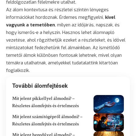
feldolgozatlan félelmekre utalhat.
Az álom kontextusa és részletei szintén lényeges
információkat hordoznak. Érdemes megfigyelni,
kivel
vagyunk a temetőben
, milyen az időjárás, napszak, és
hogy ismerős-e a helyszín. Hasznos lehet
álomnapló
vezetése
, ahol rögzíthetjük ezeket a részleteket, és idővel
mintázatokat fedezhetünk fel álmainkban. Az ismétlődő
temetői álmok különösen fontosak lehetnek, mivel olyan
témákra utalhatnak, amelyekkel tudatalattink kitartóan
foglalkozik.
További álomfejtések
Mit jelent pikkellyel álmodni? –
Részletes álomfejtés és értelmezés
Mit jelent számítógépről álmodni? –
Részletes álomfejtés és értelmezés
Mit jelent hegedűvel álmodni? –