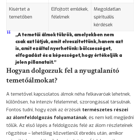
Kísértet a
Elfojtott emlékek,
Megoldatlan
temetőben
félelmek
spirituális
kérdések
„A temetői álmok tükrök, amelyekben nem
csak azt látjuk, amit elveszítettünk, hanem azt
is, amit ezáltal nyerhetünk: bölcsességet,
elfogadást és a képességet, hogy értékeljük a
jelen pillanatait.”
Hogyan dolgozzuk fel a nyugtalanító
temetőálmokat?
A temetővel kapcsolatos álmok néha felkavaróak lehetnek,
különösen, ha intenzív félelemmel, szorongással társulnak.
Fontos tudni, hogy ezek az érzések
természetes részei
az álomfeldolgozás folyamatának
, és nem kell
megijedni
tőlük. Az első lépés a feldolgozás felé az álom részleteinek
rögzítése – lehetőleg közvetlenül ébredés után, amikor