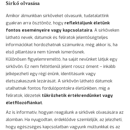
Sírkő olvasása
Amikor álmunkban sírköveket olvasunk, tudatalattink
gyakran arra ösztönöz, hogy
reflektáljunk életünk
fontos eseményeire vagy kapcsolataira
. A sírköveken
látható nevek, dátumok és feliratok jelentőségteljes
információkat hordozhatnak számunkra, még akkor is, ha
első pillantásra nem tűnnek ismerősnek.
Különösen figyelemreméltó, ha saját nevünket látjuk egy
sírkövön. Ez nem feltétlenül jelent rossz óment – inkább
jelképezheti egy régi énünk, identitásunk vagy
életszakaszunk lezárását. A sírkövön látható dátumok
utalhatnak fontos fordulópontokra életünkben, míg a
feliratok, idézetek
tükrözhetik értékrendünket vagy
életfilozófiánkat
.
Az is informatív, hogyan reagálunk a sírkövek olvasására az
álomban. Ha nyugodtan, érdeklődve szemléljük, az jelezheti,
hogy egészséges kapcsolatban vagyunk múltunkkal és az