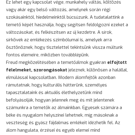
Ez lehet egy kapcsolat vége, munkahely váltás, költözés
vagy akár egy belső változás, amelynek során régi
szokásainktól, hiedelmeinktől búcsúzunk. A tudatalattink a
temető képét használja, hogy segítsen feldolgozni ezeket a
változásokat, és felkészítsen az új kezdetre. A sírok,
sírkövek az emlékezés szimbólumai is, amelyek arra
ösztönöznek, hogy tisztelettel tekintsünk vissza múltunk
fontos elemeire, miközben továbblépünk.
Freud megközelítésében a temetőálmok gyakran
elfojtott
félelmeket, szorongásokat
jeleznek, különösen a halállal,
elmúlással kapcsolatban. Modern álomfejtők azonban
rámutatnak, hogy kulturális hátterünk, személyes
tapasztalataink és aktuális élethelyzetünk mind
befolyásolják, hogyan jelennek meg és mit jelentenek
számunkra a temetők az álmainkban. Egyesek számára a
béke és nyugalom helyszínei lehetnek, míg másoknak a
veszteség és gyász fájdalmas emlékeit idézhetik fel. Az
álom hangulata, érzései és egyéb elemei mind