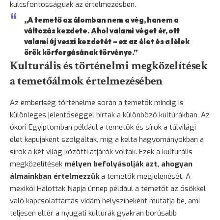
kulcsfontosságúak az értelmezésben.
„A temető az álomban nem a vég, hanem a
változás kezdete. Ahol valami véget ér, ott
valami új veszi kezdetét – ez az élet és a lélek
örök körforgásának törvénye.”
Kulturális és történelmi megközelítések
a temetőálmok értelmezésében
Az emberiség történelme során a temetők mindig is
különleges jelentőséggel bírtak a különböző kultúrákban. Az
ókori Egyiptomban például a temetők és sírok a túlvilági
élet kapujaként szolgáltak, míg a kelta hagyományokban a
sírok a két világ közötti átjárók voltak. Ezek a kulturális
megközelítések
mélyen befolyásolják azt, ahogyan
álmainkban értelmezzük
a temetők megjelenését. A
mexikói Halottak Napja ünnep például a temetőt az ősökkel
való kapcsolattartás vidám helyszíneként mutatja be, ami
teljesen eltér a nyugati kultúrák gyakran borúsabb