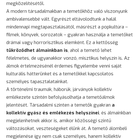
megközelítésétől.
A modern társadalmakban a temetőkhöz való viszonyunk
ambivalensebbé vált. Egyrészt eltávolodtunk a halál
mindennapi megtapasztalásától, másrészt a popkultúra –
filmek, könyvek, sorozatok – gyakran használja a temetőket
drámai vagy horrorisztikus elemként. Ez a kettősség
tükröződhet álmainkban is
, ahol a temető lehet
félelmetes, de ugyanakkor vonzó, misztikus helyszín is. Az
álmok értelmezésénél érdemes figyelembe venni saját
kulturális hátterünket és a temetőkkel kapcsolatos
személyes tapasztalatainkat.
A történelmi traumák, háborúk, járványok kollektív
emlékezete szintén befolyásolhatja a temetőálmok
jelentését. Társadalmi szinten a temetők gyakran
a
kollektív gyász és emlékezés helyszínei
, és álmainkban
megjelenhetnek akkor is, amikor közösségi szintű
változásokat, veszteségeket élünk át. A temető álombeli
megjelenése így nem csak személyes, hanem kollektív