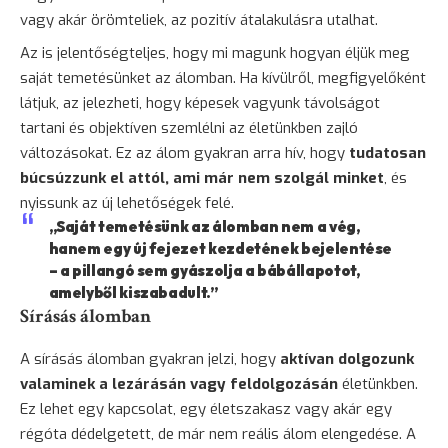
vagy akár örömteliek, az pozitív átalakulásra utalhat.
Az is jelentőségteljes, hogy mi magunk hogyan éljük meg
saját temetésünket az álomban. Ha kívülről, megfigyelőként
látjuk, az jelezheti, hogy képesek vagyunk távolságot
tartani és objektíven szemlélni az életünkben zajló
változásokat. Ez az álom gyakran arra hív, hogy
tudatosan
búcsúzzunk el attól, ami már nem szolgál minket
, és
nyissunk az új lehetőségek felé.
„Saját temetésünk az álomban nem a vég,
hanem egy új fejezet kezdetének bejelentése
– a pillangó sem gyászolja a bábállapotot,
amelyből kiszabadult.”
Sírásás álomban
A sírásás álomban gyakran jelzi, hogy
aktívan dolgozunk
valaminek a lezárásán vagy feldolgozásán
életünkben.
Ez lehet egy kapcsolat, egy életszakasz vagy akár egy
régóta dédelgetett, de már nem reális álom elengedése. A