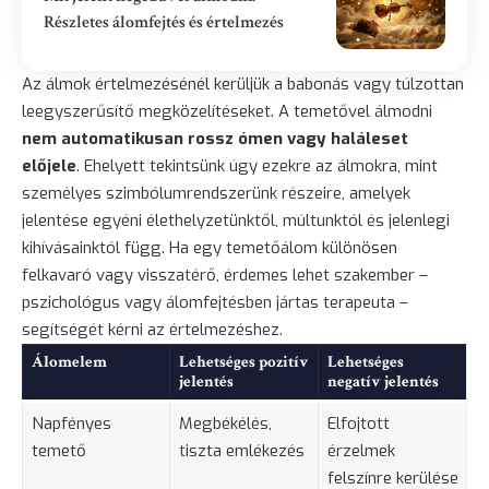
Részletes álomfejtés és értelmezés
Az álmok értelmezésénél kerüljük a babonás vagy túlzottan
leegyszerűsítő megközelítéseket. A temetővel álmodni
nem automatikusan rossz ómen vagy haláleset
előjele
. Ehelyett tekintsünk úgy ezekre az álmokra, mint
személyes szimbólumrendszerünk részeire, amelyek
jelentése egyéni élethelyzetünktől, múltunktól és jelenlegi
kihívásainktól függ. Ha egy temetőálom különösen
felkavaró vagy visszatérő, érdemes lehet szakember –
pszichológus vagy álomfejtésben jártas terapeuta –
segítségét kérni az értelmezéshez.
Álomelem
Lehetséges pozitív
Lehetséges
jelentés
negatív jelentés
Napfényes
Megbékélés,
Elfojtott
temető
tiszta emlékezés
érzelmek
felszínre kerülése