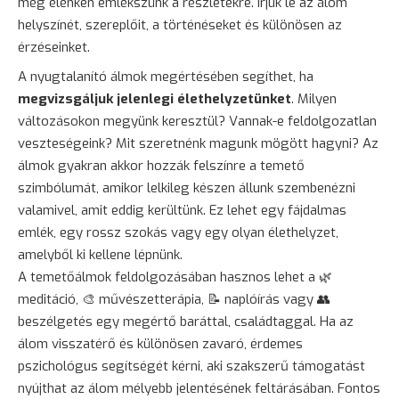
még élénken emlékszünk a részletekre. Írjuk le az álom
helyszínét, szereplőit, a történéseket és különösen az
érzéseinket.
A nyugtalanító álmok megértésében segíthet, ha
megvizsgáljuk jelenlegi élethelyzetünket
. Milyen
változásokon megyünk keresztül? Vannak-e feldolgozatlan
veszteségeink? Mit szeretnénk magunk mögött hagyni? Az
álmok gyakran akkor hozzák felszínre a temető
szimbólumát, amikor lelkileg készen állunk szembenézni
valamivel, amit eddig kerültünk. Ez lehet egy fájdalmas
emlék, egy rossz szokás vagy egy olyan élethelyzet,
amelyből ki kellene lépnünk.
A temetőálmok feldolgozásában hasznos lehet a 🌿
meditáció, 🎨 művészetterápia, 📝 naplóírás vagy 👥
beszélgetés egy megértő
baráttal
, családtaggal. Ha az
álom visszatérő és különösen zavaró, érdemes
pszichológus segítségét kérni, aki szakszerű támogatást
nyújthat az álom mélyebb jelentésének feltárásában. Fontos