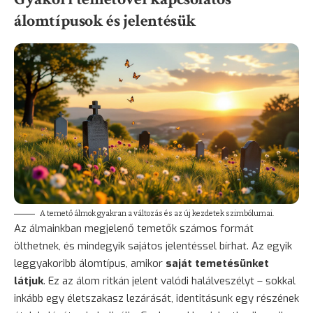
álomtípusok és jelentésük
A temető álmok gyakran a változás és az új kezdetek szimbólumai.
Az álmainkban megjelenő temetők számos formát
ölthetnek, és mindegyik sajátos jelentéssel bírhat. Az egyik
leggyakoribb álomtípus, amikor
saját temetésünket
látjuk
. Ez az álom ritkán jelent valódi halálveszélyt – sokkal
inkább egy életszakasz lezárását, identitásunk egy részének