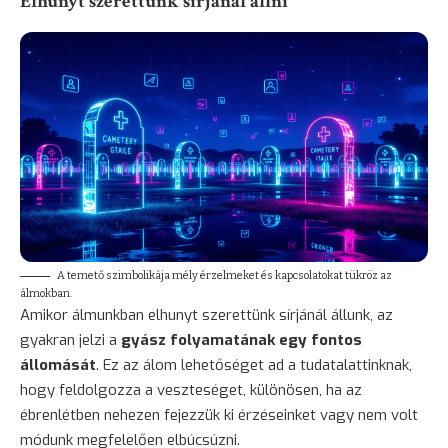
Elhunyt szerettünk sírjánál állni
A temető szimbolikája mély érzelmeket és kapcsolatokat tükröz az
álmokban.
Amikor álmunkban elhunyt szerettünk sírjánál állunk, az
gyakran jelzi a
gyász folyamatának egy fontos
állomását
. Ez az álom lehetőséget ad a tudatalattinknak,
hogy feldolgozza a veszteséget, különösen, ha az
ébrenlétben nehezen fejezzük ki érzéseinket vagy nem volt
módunk megfelelően elbúcsúzni.