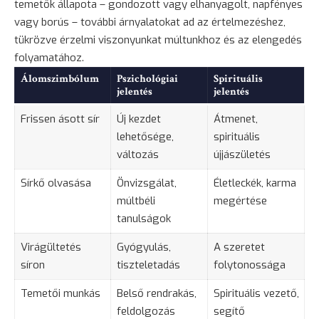
temetők állapota – gondozott vagy elhanyagolt, napfényes
vagy borús – további árnyalatokat ad az értelmezéshez,
tükrözve érzelmi viszonyunkat múltunkhoz és az elengedés
folyamatához.
Álomszimbólum
Pszichológiai
Spirituális
jelentés
jelentés
Frissen ásott sír
Új kezdet
Átmenet,
lehetősége,
spirituális
változás
újjászületés
Sírkő olvasása
Önvizsgálat,
Életleckék, karma
múltbéli
megértése
tanulságok
Virágültetés
Gyógyulás
,
A
szeretet
síron
tiszteletadás
folytonossága
Temetői munkás
Belső rendrakás,
Spirituális vezető,
feldolgozás
segítő