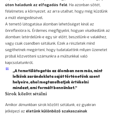
úton haladunk az elfogadás felé
. Ha azonban sötét,
félelmetes a környezet, az arra utalhat, hogy még küzdünk
a múlt elengedésével.
A temető látogatása álomban lehetőséget kínál az
önreflexióra is. Érdemes megfigyelni, hogyan viselkedünk az
álomban: letérdelünk-e egy sír előtt, beszélünk-e valakihez,
vagy csak csendben sétálunk. Ezek a részletek mind
segíthetnek megérteni, hogy tudatalattink milyen üzenetet
próbál közvetíteni számunkra a múltunkkal való
kapcsolatunkról.
„A temetőlátogatás az álomban nem más, mint
lelkünk zarándoklata saját történetünk szent
helyeire, ahol megtanulhatjuk értékelni
mindazt, ami formált bennünket.”
Sírok között sétálni
Amikor álmunkban sírok között sétálunk, ez gyakran
jelképezi az
életünk különböző szakaszainak