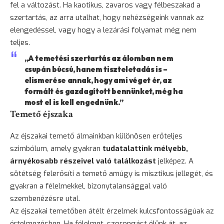
fel a változást. Ha kaotikus, zavaros vagy félbeszakad a
szertartás, az arra utalhat, hogy nehézségeink vannak az
elengedéssel, vagy hogy a lezárási folyamat még nem
teljes.
„A temetési szertartás az álomban nem
csupán búcsú, hanem tiszteletadás is –
elismerése annak, hogy ami véget ér, az
formált és gazdagított bennünket, még ha
most el is kell engednünk.”
Temető éjszaka
Az éjszakai temető álmainkban különösen erőteljes
szimbólum, amely gyakran
tudatalattink mélyebb,
árnyékosabb részeivel való találkozást
jelképez. A
sötétség felerősíti a temető amúgy is misztikus jellegét, és
gyakran a félelmekkel, bizonytalansággal való
szembenézésre utal.
Az éjszakai temetőben átélt érzelmek kulcsfontosságúak az
értelmezésben. Ha félelmet, szorongást élünk át, az