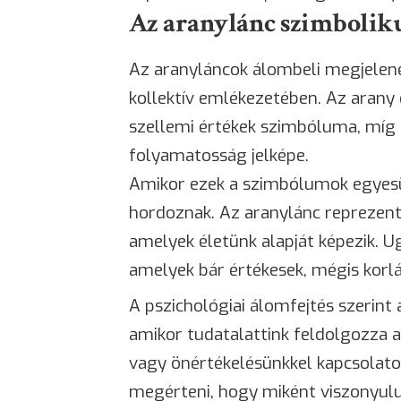
Az aranylánc szimbolik
Az aranyláncok álombeli megjelené
kollektív emlékezetében. Az arany 
szellemi értékek szimbóluma, míg a
folyamatosság jelképe.
Amikor ezek a szimbólumok egyesü
hordoznak. Az aranylánc reprezentá
amelyek életünk alapját képezik. U
amelyek bár értékesek, mégis korl
A pszichológiai álomfejtés szerint 
amikor tudatalattink feldolgozza a
vagy önértékelésünkkel kapcsolato
megérteni, hogy miként viszonyulu