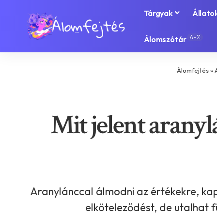
Tárgyak
Állato
A-Z
Álomszótár
Álomfejtés
»
Mit jelent aranyl
Aranylánccal álmodni az értékekre, kap
elköteleződést, de utalhat 