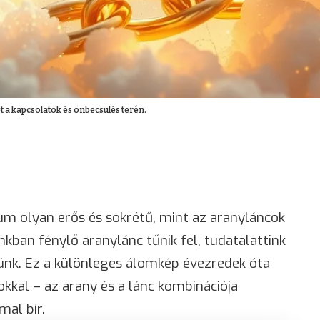
t a kapcsolatok és önbecsülés terén.
m olyan erős és sokrétű, mint az aranyláncok
nkban fénylő aranylánc tűnik fel, tudatalattink
lünk. Ez a különleges álomkép évezredek óta
okkal – az arany és a lánc kombinációja
mal bír.