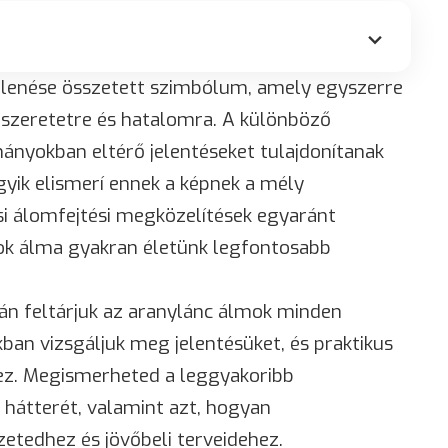
lenése összetett szimbólum, amely egyszerre
 szeretetre és hatalomra. A különböző
ányokban eltérő jelentéseket tulajdonítanak
yik elismerí ennek a képnek a mély
si álomfejtési megközelítések egyaránt
ok álma gyakran életünk legfontosabb
.
án feltárjuk az aranylánc álmok minden
an vizsgáljuk meg jelentésüket, és praktikus
z. Megismerheted a leggyakoribb
i hátterét, valamint azt, hogyan
zetedhez és jövőbeli terveidehez.