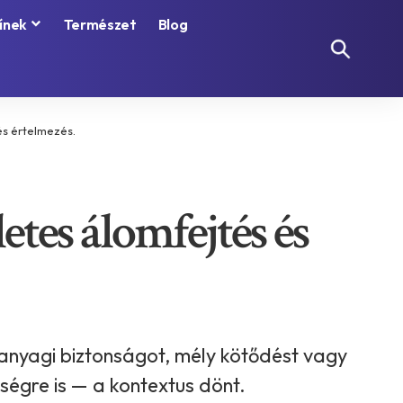
ínek
Természet
Blog
és értelmezés.
etes álomfejtés és
 anyagi biztonságot, mély kötődést vagy
ségre is — a kontextus dönt.