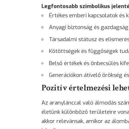
Legfontosabb szimbolikus jelent
Értékes emberi kapcsolatok és 
Anyagi biztonság és gazdagság
Társadalmi státusz és elismeré
Kötöttségek és függőségek tud
Belső értékek és önbecsülés kif
Generációkon átívelő örökség 
Pozitív értelmezési lehe
Az aranylánccal való álmodás szám
életünk különböző területeire von
akkor relevánsak, amikor az álomba