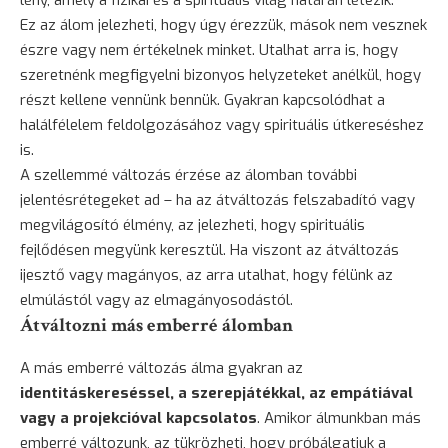
Ez az álom jelezheti, hogy úgy érezzük, mások nem vesznek
észre vagy nem értékelnek minket. Utalhat arra is, hogy
szeretnénk megfigyelni bizonyos helyzeteket anélkül, hogy
részt kellene vennünk bennük. Gyakran kapcsolódhat a
halálfélelem feldolgozásához vagy spirituális útkereséshez
is.
A szellemmé változás érzése az álomban további
jelentésrétegeket ad – ha az átváltozás felszabadító vagy
megvilágosító élmény, az jelezheti, hogy spirituális
fejlődésen megyünk keresztül. Ha viszont az átváltozás
ijesztő vagy magányos, az arra utalhat, hogy félünk az
elmúlástól vagy az elmagányosodástól.
Átváltozni más emberré álomban
A más emberré változás álma gyakran az
identitáskereséssel, a szerepjátékkal, az empátiával
vagy a projekcióval kapcsolatos
. Amikor álmunkban más
emberré változunk, az tükrözheti, hogy próbálgatjuk a