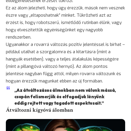
elidegenedésének érzését tükrözi.
Ez az álom jelezheti, hogy úgy érezzük, mások nem vesznek
észre vagy „eltaposhatnak” minket. Tükrözheti azt az
érzést is, hogy robotszerű, ismétlődő rutinban élünk, vagy
hogy elveszítettük egyéniségünket egy nagyobb
rendszerben.
Ugyanakkor a rovarrá változás pozitív jelentéssel is bírhat –
például utalhat a szorgalomra és a kitartásra (mint a
hangyák esetében), vagy a teljes átalakulás képességére
(mint a pillangóvá változó hernyó). Az álom pontos
jelentése nagyban függ attól, milyen rovarra változunk és
hogyan érezzük magunkat ebben az új formában.
„Az átváltozásos álmokban nem válunk mássá,
csupán felismerjük és elfogadjuk lényünk
eddig rejtett vagy tagadott aspektusait.”
Átváltozni kígyóvá álomban