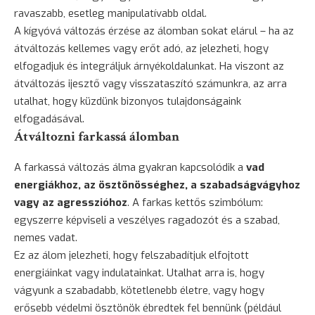
ravaszabb, esetleg manipulatívabb oldal.
A kígyóvá változás érzése az álomban sokat elárul – ha az
átváltozás kellemes vagy erőt adó, az jelezheti, hogy
elfogadjuk és integráljuk árnyékoldalunkat. Ha viszont az
átváltozás ijesztő vagy visszataszító számunkra, az arra
utalhat, hogy küzdünk bizonyos tulajdonságaink
elfogadásával.
Átváltozni farkassá álomban
A farkassá változás álma gyakran kapcsolódik a
vad
energiákhoz, az ösztönösséghez, a szabadságvágyhoz
vagy az agresszióhoz
. A
farkas
kettős szimbólum:
egyszerre képviseli a veszélyes ragadozót és a szabad,
nemes vadat.
Ez az álom jelezheti, hogy felszabadítjuk elfojtott
energiáinkat vagy indulatainkat. Utalhat arra is, hogy
vágyunk a szabadabb, kötetlenebb életre, vagy hogy
erősebb védelmi ösztönök ébredtek fel bennünk (például