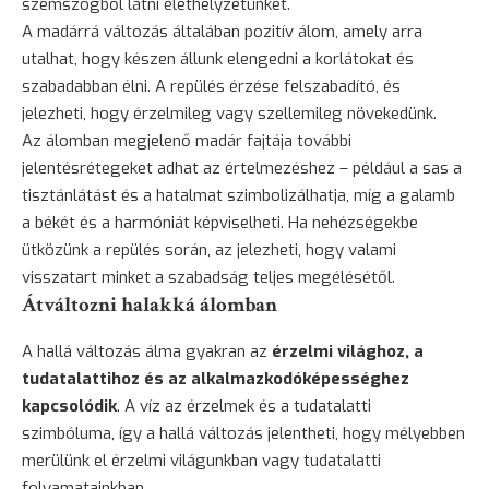
szemszögből látni élethelyzetünket.
A madárrá változás általában pozitív álom, amely arra
utalhat, hogy készen állunk elengedni a korlátokat és
szabadabban élni. A repülés érzése felszabadító, és
jelezheti, hogy érzelmileg vagy szellemileg növekedünk.
Az álomban megjelenő madár fajtája további
jelentésrétegeket adhat az értelmezéshez – például a sas a
tisztánlátást és a hatalmat szimbolizálhatja, míg a galamb
a békét és a harmóniát képviselheti. Ha nehézségekbe
ütközünk a repülés során, az jelezheti, hogy valami
visszatart minket a szabadság teljes megélésétől.
Átváltozni halakká álomban
A hallá változás álma gyakran az
érzelmi világhoz, a
tudatalattihoz és az alkalmazkodóképességhez
kapcsolódik
. A víz az érzelmek és a tudatalatti
szimbóluma, így a hallá változás jelentheti, hogy mélyebben
merülünk el érzelmi világunkban vagy tudatalatti
folyamatainkban.