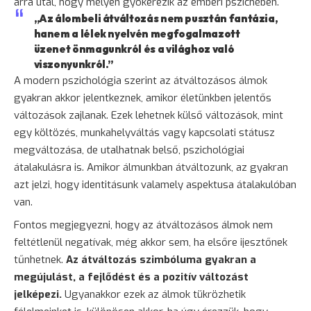
arra utal, hogy mélyen gyökerezik az emberi pszichében.
„Az álombeli átváltozás nem pusztán fantázia,
hanem a lélek nyelvén megfogalmazott
üzenet önmagunkról és a világhoz való
viszonyunkról.”
A modern pszichológia szerint az átváltozásos álmok
gyakran akkor jelentkeznek, amikor életünkben jelentős
változások zajlanak. Ezek lehetnek külső változások, mint
egy költözés, munkahelyváltás vagy kapcsolati státusz
megváltozása, de utalhatnak belső, pszichológiai
átalakulásra is. Amikor álmunkban átváltozunk, az gyakran
azt jelzi, hogy identitásunk valamely aspektusa átalakulóban
van.
Fontos megjegyezni, hogy az átváltozásos álmok nem
feltétlenül negatívak, még akkor sem, ha elsőre ijesztőnek
tűnhetnek.
Az átváltozás szimbóluma gyakran a
megújulást, a fejlődést és a pozitív változást
jelképezi.
Ugyanakkor ezek az álmok tükrözhetik