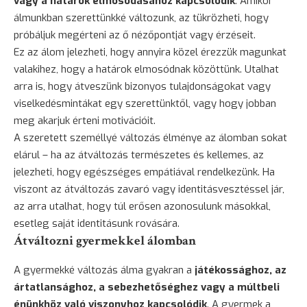
vagy a határok elmosódásához kapcsolódik
. Amikor
álmunkban szerettünkké változunk, az tükrözheti, hogy
próbáljuk megérteni az ő nézőpontját vagy érzéseit.
Ez az álom jelezheti, hogy annyira közel érezzük magunkat
valakihez, hogy a határok elmosódnak közöttünk. Utalhat
arra is, hogy átveszünk bizonyos tulajdonságokat vagy
viselkedésmintákat egy szerettünktől, vagy hogy jobban
meg akarjuk érteni motivációit.
A szeretett személlyé változás élménye az álomban sokat
elárul – ha az átváltozás természetes és kellemes, az
jelezheti, hogy egészséges empátiával rendelkezünk. Ha
viszont az átváltozás zavaró vagy identitásvesztéssel jár,
az arra utalhat, hogy túl erősen azonosulunk másokkal,
esetleg saját identitásunk rovására.
Átváltozni gyermekkel álomban
A gyermekké változás álma gyakran a
játékossághoz, az
ártatlansághoz, a sebezhetőséghez vagy a múltbeli
énünkhöz való viszonyhoz kapcsolódik
. A gyermek a