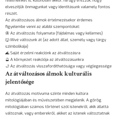
félelmeinket is, különösen akkor, ha úgy érezzük, hogy
elveszítjük önmagunkat vagy identitásunk valamely fontos
részét.
Az átváltozásos álmok értelmezésekor érdemes
figyelembe venni az alábbi szempontokat:
🦋 Az átváltozás folyamata (fájdalmas vagy kellemes)
🐺 Mivé változunk át (az adott állat, személy vagy tárgy
szimbolikája)
🌊 Saját érzelmi reakciónk az átváltozásra
🔮 A környezet reakciója az átváltozásunkra
🌙 Az átváltozás visszafordíthatósága vagy véglegessége
Az átváltozásos álmok kulturális
jelentősége
Az átváltozás motívuma szinte minden kultúra
mitológiájában és művészetében megjelenik. A görög
mitológiában számos történet szól istenekről, akik állattá
változnak, vagy emberekről, akiket az istenek változtatnak