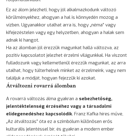
Ez az álom jelezheti, hogy jól alkalmazkodunk változó
körülményekhez, ahogyan a
hal
is könnyedén mozog a
vízben. Ugyanakkor utalhat arra is, hogy „néma” vagy
kifejezéstelen vagy egy helyzetben, ahogyan a halak sem
adnak ki hangot.
Ha az álomban jól érezzük magunkat hallá változva, az
pozitív kapcsolatot jelezhet érzelmi világunkkal. Ha viszont
fulladozunk vagy kellemetlenül érezzük magunkat, az arra
utalhat, hogy túlterhelnek minket az érzelmeink, vagy nem
találjuk a módját, hogyan fejezzük ki azokat.
Átváltozni rovarrá álomban
A rovarrá változás álma gyakran a
sebezhetőség,
jelentéktelenség érzéséhez vagy a társadalmi
elidegenedéshez kapcsolódik
. Franz Kafka híres műve,
„Az átváltozás” óta ez a szimbólum különösen erős
kulturális jelentéssel bír, és gyakran a modern ember