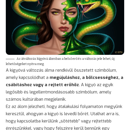
Az átváltozás kígyóvá álomban a belső erő és a változás jele lehet, új
lehetőségeket nyitva meg.
A kígyóvá változás álma rendkívül összetett szimbólum,
amely kapcsolódhat a
megújuláshoz, a bölcsességhez, a
csábításhoz vagy a rejtett erőhöz
. A
kígyó
az egyik
legősibb és legellentmondásosabb szimbólum, amely
számos kultúrában megjelenik.
Ez az álom jelezheti, hogy átalakulási folyamaton megyünk
keresztül, ahogyan a kígyó is levedli bőrét. Utalhat arra is,
hogy kapcsolatba kerülünk „sötétebb” vagy rejtettebb
énrészünkkel, vagy hogy felszínre kerül bennünk egy