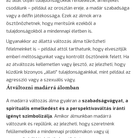
az állat olyan tulajdonságokkal rendelkezik, amelyeket
csodálunk – például az oroszlán ereje, a
madár
szabadsága
vagy a delfin játékossága. Ezek az álmok arra
ösztönözhetnek, hogy merítsünk ezekből a
tulajdonságokból a mindennapi életben is.
Ugyanakkor az állattá változás álma tükrözheti
félelmeinket is – például attól tarthatunk, hogy elveszítjük
emberi méltóságunkat vagy kontrollt ösztöneink felett. Ha
az átváltozás kellemetlen vagy
ijesztő
, az jelezheti, hogy
küzdünk bizonyos „állati” tulajdonságainkkal, mint például az
agresszió vagy a szexuális vágy.
Átváltozni madárrá álomban
A madárrá változás álma gyakran a
szabadságvágyat, a
spirituális emelkedést és a perspektívaváltás iránti
igényt szimbolizálja
. Amikor álmunkban madárrá
változunk és repülünk, az jelezheti, hogy szeretnénk
felülemelkedni a mindennapi problémákon vagy új