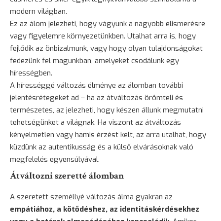
modern világban.
Ez az álom jelezheti, hogy vágyunk a nagyobb elismerésre
vagy figyelemre környezetünkben. Utalhat arra is, hogy
fejlődik az önbizalmunk, vagy hogy olyan tulajdonságokat
fedezünk fel magunkban, amelyeket csodálunk egy
hírességben.
A hírességgé változás élménye az álomban további
jelentésrétegeket ad – ha az átváltozás örömteli és
természetes, az jelezheti, hogy készen állunk megmutatni
tehetségünket a világnak. Ha viszont az átváltozás
kényelmetlen vagy hamis érzést kelt, az arra utalhat, hogy
küzdünk az autentikusság és a külső elvárásoknak való
megfelelés egyensúlyával.
Átváltozni szeretté álomban
A szeretett személlyé változás álma gyakran az
empátiához, a kötődéshez, az identitáskérdésekhez