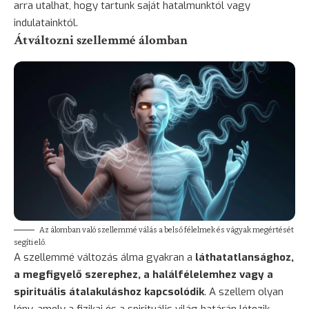
arra utalhat, hogy tartunk saját hatalmunktól vagy
indulatainktól.
Átváltozni szellemmé álomban
Az álomban való szellemmé válás a belső félelmek és vágyak megértését
segíti elő.
A szellemmé változás álma gyakran a
láthatatlansághoz,
a megfigyelő szerephez, a halálfélelemhez vagy a
spirituális átalakuláshoz kapcsolódik
. A szellem olyan
lény, amely a fizikai és a spirituális világ határán létezik.