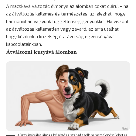
A macskává változás élménye az álomban sokat elárul – ha
az átváltozás kellemes és természetes, az jelezheti, hogy
harmóniában vagyunk függetlenségigényünkkel. Ha viszont
az átváltozás kellemetlen vagy zavaró, az arra utalhat,
hogy küzdünk a közelség és távolság egyensúlyával
kapcsolatainkban.
Átváltozni kutyává álomban
A kutyává válás álma a hűség és a szabad szellem megjelenése lehet az