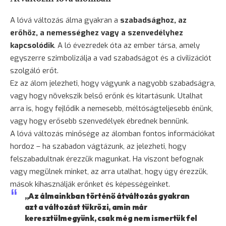
A lóvá változás álma gyakran a
szabadsághoz, az
erőhöz, a nemességhez vagy a szenvedélyhez
kapcsolódik
. A ló évezredek óta az ember társa, amely
egyszerre szimbolizálja a vad szabadságot és a civilizációt
szolgáló erőt.
Ez az álom jelezheti, hogy vágyunk a nagyobb szabadságra,
vagy hogy növekszik belső erőnk és kitartásunk. Utalhat
arra is, hogy fejlődik a nemesebb, méltóságteljesebb énünk,
vagy hogy erősebb szenvedélyek ébrednek bennünk.
A lóvá változás minősége az álomban fontos információkat
hordoz – ha szabadon vágtázunk, az jelezheti, hogy
felszabadultnak érezzük magunkat. Ha viszont befognak
vagy megülnek minket, az arra utalhat, hogy úgy érezzük,
mások kihasználják erőnket és képességeinket.
„Az álmainkban történő átváltozás gyakran
azt a változást tükrözi, amin már
keresztülmegyünk, csak még nem ismertük fel