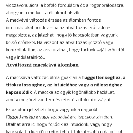
visszavonulásra, a befelé fordulásra és a regenerálódásra,
ahogyan a medve is téli álmot alszik.
A medvévé változás érzése az álomban fontos
információkat hordoz – ha az átváltozás erőt adó és
magabiztos, az jelezheti, hogy jó kapcsolatban vagyunk
belső erőnkkel. Ha viszont az átváltozás ijesztő vagy
kontrollálatlan, az arra utalhat, hogy tartunk saját erőnktől
vagy indulatainktól.
Átváltozni macskává álomban
A macskává változás álma gyakran a
függetlenséghez, a
titokzatossághoz, az intuícióhoz vagy a nőiességhez
kapcsolódik
. A
macska
az egyik legönállóbb háziállat,
amely megőrzi vad természetét és titokzatosságát.
Ez az álom jelezheti, hogy vágyunk a nagyobb
függetlenségre vagy szabadságra kapcsolatainkban.
Utalhat arra is, hogy fejlődik az intuíciónk, vagy hogy
kapcsolatba kerülünk rejtettebb, titokzatosabb oldalunkkal.