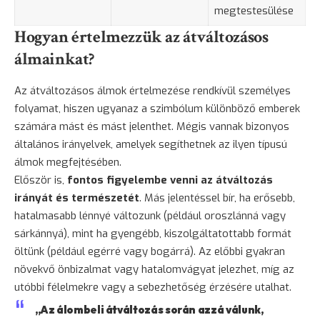
megtestesülése
Hogyan értelmezzük az átváltozásos
álmainkat?
Az átváltozásos álmok értelmezése rendkívül személyes
folyamat, hiszen ugyanaz a szimbólum különböző emberek
számára mást és mást jelenthet. Mégis vannak bizonyos
általános irányelvek, amelyek segíthetnek az ilyen típusú
álmok megfejtésében.
Először is,
fontos figyelembe venni az átváltozás
irányát és természetét
. Más jelentéssel bír, ha erősebb,
hatalmasabb lénnyé változunk (például oroszlánná vagy
sárkánnyá), mint ha gyengébb, kiszolgáltatottabb formát
öltünk (például egérré vagy bogárrá). Az előbbi gyakran
növekvő önbizalmat vagy hatalomvágyat jelezhet, míg az
utóbbi félelmekre vagy a sebezhetőség érzésére utalhat.
„Az álombeli átváltozás során azzá válunk,