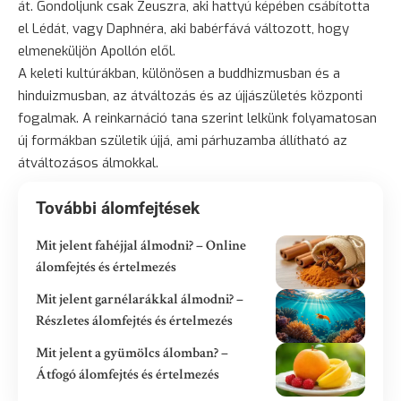
át. Gondoljunk csak Zeuszra, aki hattyú képében csábította
el Lédát, vagy Daphnéra, aki babérfává változott, hogy
elmeneküljön Apollón elől.
A keleti kultúrákban, különösen a buddhizmusban és a
hinduizmusban, az átváltozás és az újjászületés központi
fogalmak. A reinkarnáció tana szerint lelkünk folyamatosan
új formákban születik újjá, ami párhuzamba állítható az
átváltozásos álmokkal.
További álomfejtések
Mit jelent fahéjjal álmodni? – Online
álomfejtés és értelmezés
Mit jelent garnélarákkal álmodni? –
Részletes álomfejtés és értelmezés
Mit jelent a gyümölcs álomban? –
Átfogó álomfejtés és értelmezés