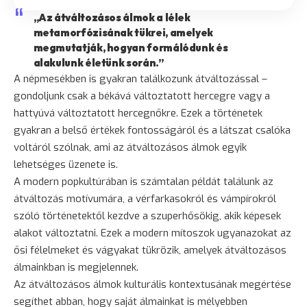
„Az átváltozásos álmok a lélek
metamorfózisának tükrei, amelyek
megmutatják, hogyan formálódunk és
alakulunk életünk során.”
A népmesékben is gyakran találkozunk átváltozással –
gondoljunk csak a békává változtatott hercegre vagy a
hattyúvá változtatott hercegnőkre. Ezek a történetek
gyakran a belső értékek fontosságáról és a látszat csalóka
voltáról szólnak, ami az átváltozásos álmok egyik
lehetséges üzenete is.
A modern popkultúrában is számtalan példát találunk az
átváltozás motívumára, a vérfarkasokról és vámpírokról
szóló történetektől kezdve a szuperhősökig, akik képesek
alakot változtatni. Ezek a modern mítoszok ugyanazokat az
ősi félelmeket és vágyakat tükrözik, amelyek átváltozásos
álmainkban is megjelennek.
Az átváltozásos álmok kulturális kontextusának megértése
segíthet abban, hogy saját álmainkat is mélyebben