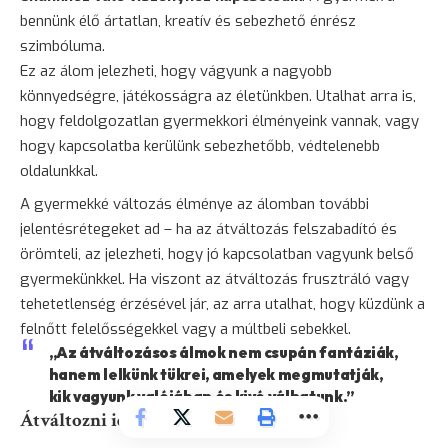
bennünk élő ártatlan, kreatív és sebezhető énrész
szimbóluma.
Ez az álom jelezheti, hogy vágyunk a nagyobb
könnyedségre, játékosságra az életünkben. Utalhat arra is,
hogy feldolgozatlan gyermekkori élményeink vannak, vagy
hogy kapcsolatba kerülünk sebezhetőbb, védtelenebb
oldalunkkal.
A gyermekké változás élménye az álomban további
jelentésrétegeket ad – ha az átváltozás felszabadító és
örömteli, az jelezheti, hogy jó kapcsolatban vagyunk belső
gyermekünkkel. Ha viszont az átváltozás frusztráló vagy
tehetetlenség érzésével jár, az arra utalhat, hogy küzdünk a
felnőtt felelősségekkel vagy a múltbeli sebekkel.
„Az átváltozásos álmok nem csupán fantáziák,
hanem lelkünk tükrei, amelyek megmutatják,
kik vagyunk valójában és kivé válhatunk.”
Átváltozni idős emberré álomban