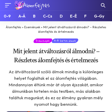
0-9
A-Á
B
C-Cs
D
E-É
F
G-Gy
Álomfejtés
»
Események
»
Mit jelent átváltozásról álmodni? – Részletes
álomfejtés és értelmezés
Események
A-Á betűs álmok
Mit jelent átváltozásról álmodni? –
Részletes álomfejtés és értelmezés
Az átváltozásról szóló álmok mindig is különleges
helyet foglaltak el az álomfejtés világában.
Mindannyian éltünk már át olyan éjszakát, amikor
álmunkban hirtelen más testben, más alakban
találtuk magunkat, és ez az élmény gyakran mély
nyomot hagy bennünk.