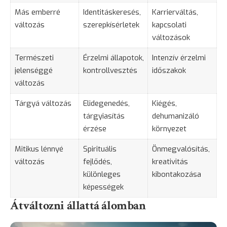
Más emberré
Identitáskeresés,
Karrierváltás,
változás
szerepkísérletek
kapcsolati
változások
Természeti
Érzelmi állapotok,
Intenzív érzelmi
jelenséggé
kontrollvesztés
időszakok
változás
Tárgyá változás
Elidegenedés,
Kiégés,
tárgyiasítás
dehumanizáló
érzése
környezet
Mitikus lénnyé
Spirituális
Önmegvalósítás
,
változás
fejlődés,
kreativitás
különleges
kibontakozása
képességek
Átváltozni állattá álomban