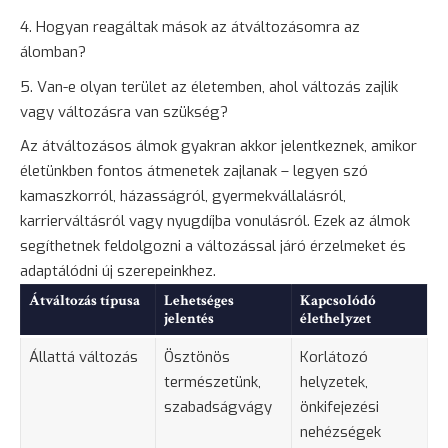
Hogyan reagáltak mások az átváltozásomra az
álomban?
Van-e olyan terület az életemben, ahol változás zajlik
vagy változásra van szükség?
Az átváltozásos álmok gyakran akkor jelentkeznek, amikor
életünkben fontos átmenetek zajlanak – legyen szó
kamaszkorról, házasságról, gyermekvállalásról,
karrierváltásról vagy nyugdíjba vonulásról. Ezek az álmok
segíthetnek feldolgozni a változással járó érzelmeket és
adaptálódni új szerepeinkhez.
Átváltozás típusa
Lehetséges
Kapcsolódó
jelentés
élethelyzet
Állattá változás
Ösztönös
Korlátozó
természetünk,
helyzetek,
szabadságvágy
önkifejezési
nehézségek