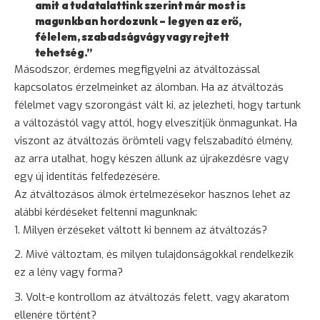
amit a tudatalattink szerint már most is
magunkban hordozunk – legyen az erő,
félelem
, szabadságvágy vagy rejtett
tehetség.”
Másodszor, érdemes megfigyelni az átváltozással
kapcsolatos érzelmeinket az álomban. Ha az átváltozás
félelmet vagy szorongást vált ki, az jelezheti, hogy tartunk
a változástól vagy attól, hogy elveszítjük önmagunkat. Ha
viszont az átváltozás örömteli vagy felszabadító élmény,
az arra utalhat, hogy készen állunk az újrakezdésre vagy
egy új identitás felfedezésére.
Az átváltozásos álmok értelmezésekor hasznos lehet az
alábbi kérdéseket feltenni magunknak:
Milyen érzéseket váltott ki bennem az átváltozás?
Mivé változtam, és milyen tulajdonságokkal rendelkezik
ez a lény vagy forma?
Volt-e kontrollom az átváltozás felett, vagy akaratom
ellenére történt?