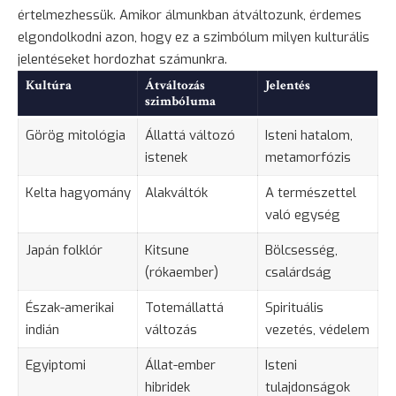
értelmezhessük. Amikor álmunkban átváltozunk, érdemes
elgondolkodni azon, hogy ez a szimbólum milyen kulturális
jelentéseket hordozhat számunkra.
Kultúra
Átváltozás
Jelentés
szimbóluma
Görög mitológia
Állattá változó
Isteni hatalom,
istenek
metamorfózis
Kelta hagyomány
Alakváltók
A természettel
való egység
Japán folklór
Kitsune
Bölcsesség
,
(rókaember)
csalárdság
Észak-amerikai
Totemállattá
Spirituális
indián
változás
vezetés, védelem
Egyiptomi
Állat-ember
Isteni
hibridek
tulajdonságok