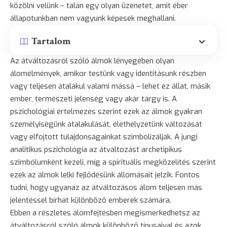
közölni velünk – talán egy olyan üzenetet, amit éber
állapotunkban nem vagyunk képesek meghallani.
Tartalom
Az átváltozásról szóló álmok lényegében olyan
álomélmények, amikor testünk vagy identitásunk részben
vagy teljesen átalakul valami mássá – lehet ez állat, másik
ember, természeti jelenség vagy akár tárgy is. A
pszichológiai értelmezés szerint ezek az álmok gyakran
személyiségünk átalakulását, élethelyzetünk változását
vagy elfojtott tulajdonságainkat szimbolizálják. A jungi
analitikus pszichológia az átváltozást archetipikus
szimbólumként kezeli, míg a spirituális megközelítés szerint
ezek az álmok lelki fejlődésünk állomásait jelzik. Fontos
tudni, hogy ugyanaz az átváltozásos álom teljesen más
jelentéssel bírhat különböző emberek számára.
Ebben a részletes álomfejtésben megismerkedhetsz az
átváltozásról szóló álmok különböző típusaival és azok