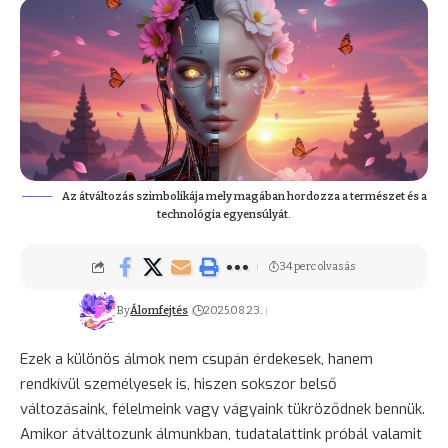
Az átváltozás szimbolikája mely magában hordozza a természet és a
technológia egyensúlyát.
34 perc olvasás
By
Álomfejtés
2025.08.23.
Ezek a különös álmok nem csupán érdekesek, hanem
rendkívül személyesek is, hiszen sokszor belső
változásaink, félelmeink vagy vágyaink tükröződnek bennük.
Amikor átváltozunk álmunkban, tudatalattink próbál valamit