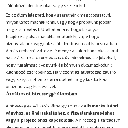
különböző identitásokat vagy szerepeket.
Ez az álom jelezheti, hogy szeretnénk megtapasztalni,
milyen lehet másnak lenni, vagy hogy próbálunk jobban
megérteni valakit. Utalhat arra is, hogy bizonyos
tulajdonságokat másokba vetítünk ki, vagy hogy
bizonytalanok vagyunk saját identitásunkkal kapcsolatban.
A más emberré változás élménye az álomban sokat elárul –
ha az átváltozás természetes és kényelmes, az jelezheti,
hogy rugalmasak vagyunk és könnyen alkalmazkodunk
különböző szerepekhez. Ha viszont az átváltozás zavaró
vagy kényelmetlen, az arra utalhat, hogy küzdünk az
önazonosság kérdéseivel.
Átváltozni hírességgé álomban
A hírességgé változás álma gyakran az
elismerés
iránti
vágyhoz, az önértékeléshez, a figyelemkereséshez
vagy a projekcióhoz kapcsolódik
. A híresség a társadalmi
elismerés és siker egyik legnyilvánvalóbb szimbóluma a