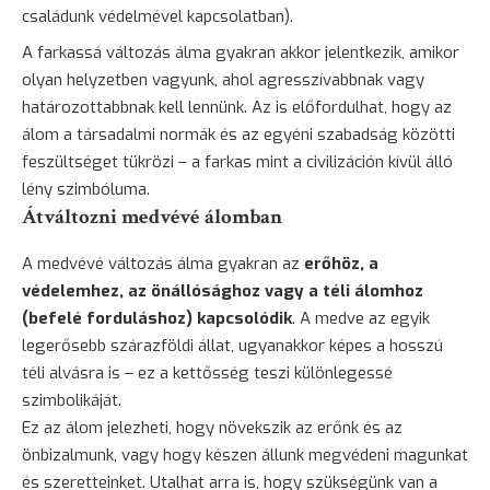
családunk védelmével kapcsolatban).
A farkassá változás álma gyakran akkor jelentkezik, amikor
olyan helyzetben vagyunk, ahol agresszívabbnak vagy
határozottabbnak kell lennünk. Az is előfordulhat, hogy az
álom a társadalmi normák és az egyéni szabadság közötti
feszültséget tükrözi – a farkas mint a civilizáción kívül álló
lény szimbóluma.
Átváltozni medvévé álomban
A medvévé változás álma gyakran az
erőhöz, a
védelemhez, az önállósághoz vagy a téli álomhoz
(befelé forduláshoz) kapcsolódik
. A
medve
az egyik
legerősebb szárazföldi állat, ugyanakkor képes a hosszú
téli alvásra is – ez a kettősség teszi különlegessé
szimbolikáját.
Ez az álom jelezheti, hogy növekszik az erőnk és az
önbizalmunk, vagy hogy készen állunk megvédeni magunkat
és szeretteinket. Utalhat arra is, hogy szükségünk van a