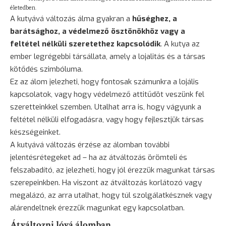
életedben.
A kutyává változás álma gyakran a
hűséghez, a
barátsághoz, a védelmező ösztönökhöz vagy a
feltétel nélküli szeretethez kapcsolódik
. A
kutya
az
ember legrégebbi társállata, amely a lojalitás és a társas
kötődés szimbóluma.
Ez az álom jelezheti, hogy fontosak számunkra a lojális
kapcsolatok, vagy hogy védelmező attitűdöt veszünk fel
szeretteinkkel szemben. Utalhat arra is, hogy vágyunk a
feltétel nélküli elfogadásra, vagy hogy fejlesztjük társas
készségeinket.
A kutyává változás érzése az álomban további
jelentésrétegeket ad – ha az átváltozás örömteli és
felszabadító, az jelezheti, hogy jól érezzük magunkat társas
szerepeinkben. Ha viszont az átváltozás korlátozó vagy
megalázó, az arra utalhat, hogy túl szolgálatkésznek vagy
alárendeltnek érezzük magunkat egy kapcsolatban.
Átváltozni lóvá álomban