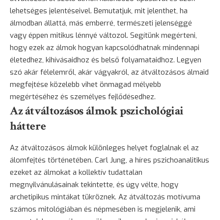
lehetséges jelentéseivel. Bemutatjuk, mit jelenthet, ha
álmodban állattá, más emberré, természeti jelenséggé
vagy éppen mitikus lénnyé változol. Segítünk megérteni,
hogy ezek az álmok hogyan kapcsolódhatnak mindennapi
életedhez, kihívásaidhoz és belső folyamataidhoz. Legyen
szó akár félelemről, akár vágyakról, az átváltozásos álmaid
megfejtése közelebb vihet önmagad mélyebb
megértéséhez és személyes fejlődésedhez.
Az átváltozásos álmok pszichológiai
háttere
Az átváltozásos álmok különleges helyet foglalnak el az
álomfejtés történetében. Carl Jung, a híres pszichoanalitikus
ezeket az álmokat a kollektív tudattalan
megnyilvánulásainak tekintette, és úgy vélte, hogy
archetipikus mintákat tükröznek. Az átváltozás motívuma
számos mitológiában és népmesében is megjelenik, ami