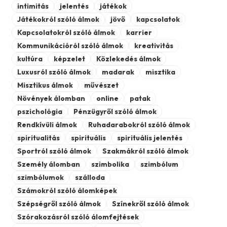
intimitás
jelentés
játékok
Játékokról szóló álmok
jövő
kapcsolatok
Kapcsolatokról szóló álmok
karrier
Kommunikációról szóló álmok
kreativitás
kultúra
képzelet
Közlekedés álmok
Luxusról szóló álmok
madarak
misztika
Misztikus álmok
művészet
Növények álomban
online
patak
pszichológia
Pénzügyről szóló álmok
Rendkívüli álmok
Ruhadarabokról szóló álmok
spiritualitás
spirituális
spirituális jelentés
Sportról szóló álmok
Szakmákról szóló álmok
Személy álomban
szimbolika
szimbólum
szimbólumok
szálloda
Számokról szóló álomképek
Szépségről szóló álmok
Színekről szóló álmok
Szórakozásról szóló álomfejtések