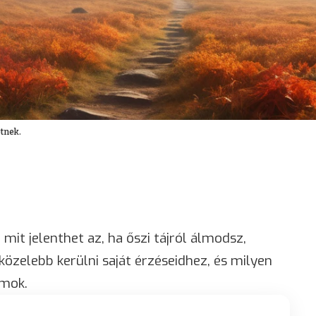
etnek.
it jelenthet az, ha őszi tájról álmodsz,
közelebb kerülni saját érzéseidhez, és milyen
lmok.