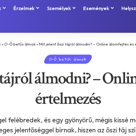
k
Érzelmek
Személyek
Események
Helysz
s
»
O-Ő betűs álmok
»
Mit jelent őszi tájról álmodni? – Online álomfejtés és
O-Ő betűs álmok
 tájról álmodni? – Onli
értelmezés
el felébredek, és egy gyönyörű, mégis kissé me
es jelentőséggel bírnak, hiszen az őszi táj sz