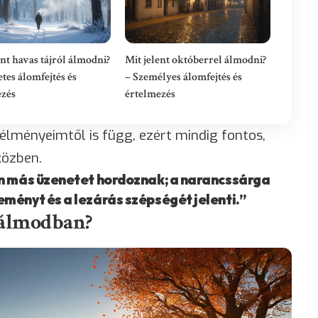
ent havas tájról álmodni?
Mit jelent októberrel álmodni?
etes álomfejtés és
– Személyes álomfejtés és
ezés
értelmezés
élményeimtől is függ, ezért mindig fontos,
özben.
an más üzenetet hordoznak; a narancssárga
ményt és a lezárás szépségét jelenti.”
l álmodban?