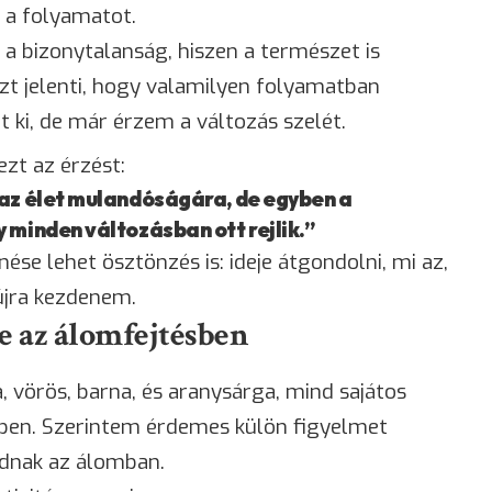
a folyamatot.
ő a
bizonytalanság
, hiszen a természet is
zt jelenti, hogy valamilyen folyamatban
 ki, de már érzem a változás szelét.
ezt az érzést:
 az élet mulandóságára, de egyben a
 minden változásban ott rejlik.”
enése lehet
ösztönzés
is: ideje átgondolni, mi az,
 újra kezdenem.
ge az álomfejtésben
, vörös, barna, és aranysárga, mind sajátos
sben. Szerintem érdemes külön figyelmet
kodnak az álomban.