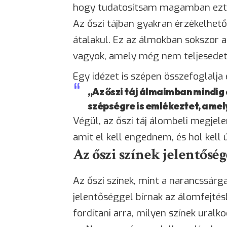
hogy tudatosítsam magamban ezt 
Az őszi tájban gyakran érzékelhet
átalakul. Ez az álmokban sokszor a
vagyok, amely még nem teljesedett
Egy idézet is szépen összefoglalja 
„Az őszi táj álmaimban mindig
szépségre is emlékeztet, amely
Végül, az őszi táj álombeli megjel
amit el kell engednem, és hol kell
Az őszi színek jelentősé
Az őszi színek, mint a narancssárga
jelentőséggel bírnak az álomfejté
fordítani arra, milyen színek ural