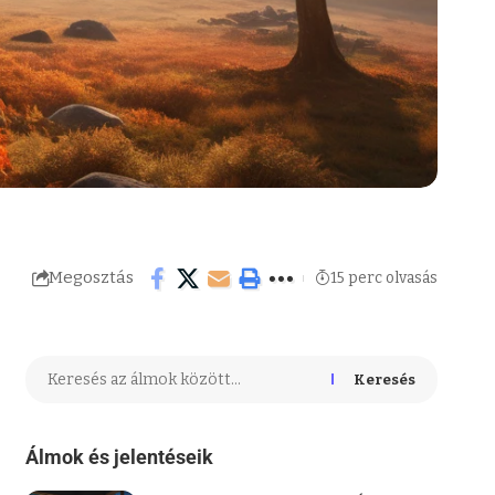
Megosztás
15 perc olvasás
Keresés
Álmok és jelentéseik