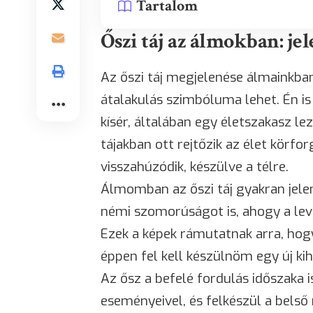
Tartalom
Őszi táj az álmokban: je
Az őszi táj megjelenése álmainkban
átalakulás szimbóluma lehet. Én is
kísér, általában egy életszakasz le
tájakban ott rejtőzik az élet körf
visszahúzódik, készülve a télre.
Álmomban az őszi táj gyakran jele
némi szomorúságot is, ahogy a leve
Ezek a képek rámutatnak arra, hog
éppen fel kell készülnöm egy új kih
Az ősz a befelé fordulás időszaka 
eseményeivel, és felkészül a belső