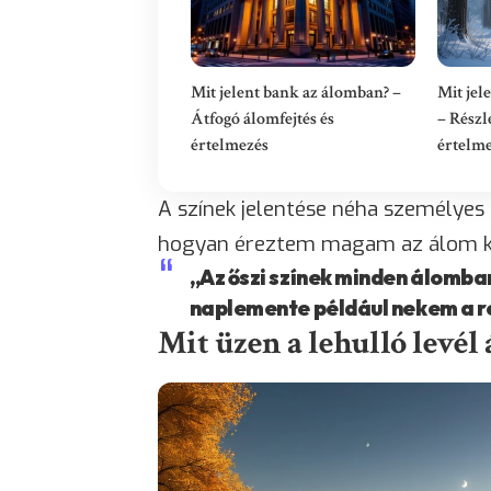
Mit jelent bank az álomban? –
Mit jel
Átfogó álomfejtés és
– Részl
értelmezés
értelm
A színek jelentése néha személyes 
hogyan éreztem magam az álom k
„Az őszi színek minden álomb
naplemente például nekem a re
Mit üzen a lehulló levé