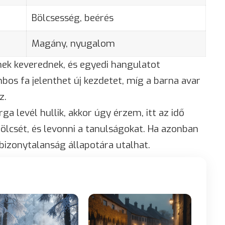
Bölcsesség, beérés
Magány, nyugalom
nek keverednek, és egyedi hangulatot
os fa jelenthet új kezdetet, míg a barna avar
z.
a levél hullik, akkor úgy érzem, itt az idő
ölcsét, és levonni a tanulságokat. Ha azonban
a bizonytalanság állapotára utalhat.