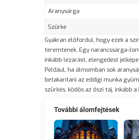
Aranysárga
Szürke
Gyakran előfordul, hogy ezek a szí
teremtenek. Egy narancssárga-lomb
inkább lezárást, elengedést jelképe
Például, ha álmomban sok aranysárg
betakarítani az eddigi munka gyüm
szürkés, ködös az őszi táj, inkább 
További álomfejtések