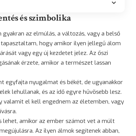
lentés és szimbolika
 gyakran az elmúlás, a változás, vagy a belső
 tapasztaltam, hogy amikor ilyen jellegű álom
zárását vagy egy új kezdetet jelez. Az őszi
orgásának érzete, amikor a természet lassan
nt egyfajta nyugalmat és békét, de ugyanakkor
lek lehullanak, és az idő egyre hűvösebb lesz.
y valamit el kell engednem az életemben, vagy
ívásra.
is lehet, amikor az ember számot vet a múlt
 megújulásra. Az ilyen álmok segítenek abban,