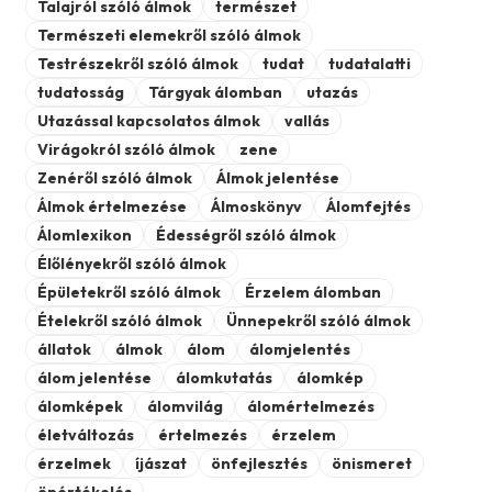
Talajról szóló álmok
természet
Természeti elemekről szóló álmok
Testrészekről szóló álmok
tudat
tudatalatti
tudatosság
Tárgyak álomban
utazás
Utazással kapcsolatos álmok
vallás
Virágokról szóló álmok
zene
Zenéről szóló álmok
Álmok jelentése
Álmok értelmezése
Álmoskönyv
Álomfejtés
Álomlexikon
Édességről szóló álmok
Élőlényekről szóló álmok
Épületekről szóló álmok
Érzelem álomban
Ételekről szóló álmok
Ünnepekről szóló álmok
állatok
álmok
álom
álomjelentés
álom jelentése
álomkutatás
álomkép
álomképek
álomvilág
álomértelmezés
életváltozás
értelmezés
érzelem
érzelmek
íjászat
önfejlesztés
önismeret
önértékelés