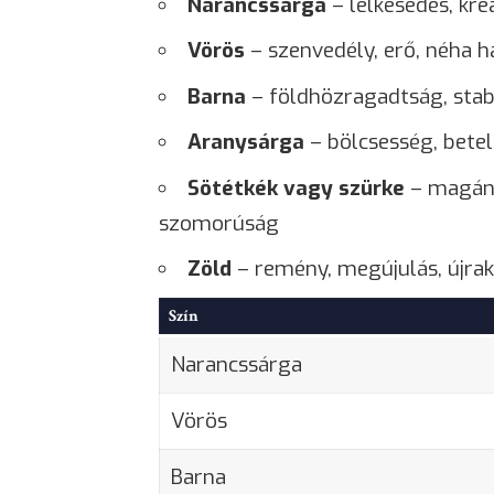
Narancssárga
– lelkesedés, krea
Vörös
– szenvedély, erő, néha
h
Barna
– földhözragadtság, stabi
Aranysárga
–
bölcsesség
, bete
Sötétkék vagy szürke
–
magán
szomorúság
Zöld
–
remény
, megújulás, újra
Szín
Narancssárga
Vörös
Barna