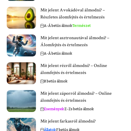
Mit jelent Avokádóval álmodni? –
Részletes álomfejtés és értelmezés
A-Á betűs álmok
Természet
Mit jelent asztronautával álmodni? –
Álomfejtés és értelmezés
A-Á betűs álmok
Mit jelent rézről álmodni? – Online
álomfejtés és értelmezés
R betűs álmok
Mit jelent záporról álmodni? – Online
álomfejtés és értelmezés
Események
Z-Zs betűs álmok
Mit jelent farkasról álmodni?
Állatok
F betűs álmok