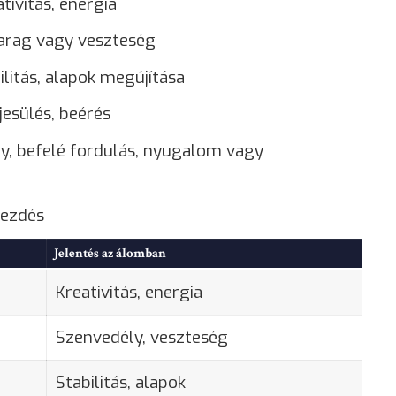
tivitás, energia
arag
vagy veszteség
litás, alapok megújítása
ljesülés, beérés
y
, befelé fordulás, nyugalom vagy
kezdés
Jelentés az álomban
Kreativitás, energia
Szenvedély, veszteség
Stabilitás, alapok