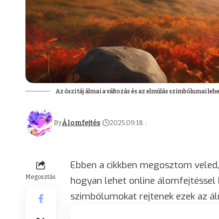
Az őszi táj álmai a változás és az elmúlás szimbólumai leh
By
Álomfejtés
2025.09.18.
Ebben a cikkben megosztom veled, m
Megosztás
hogyan lehet online álomfejtéssel 
szimbólumokat rejtenek ezek az á