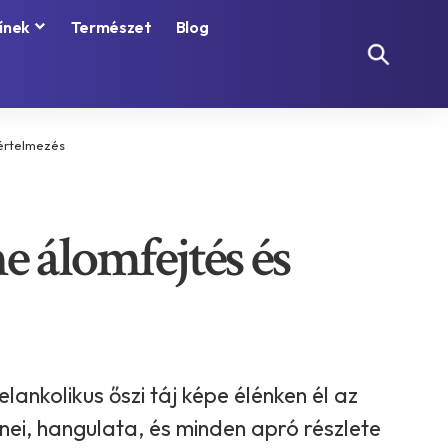
ínek
Természet
Blog
 értelmezés
ne álomfejtés és
lankolikus őszi táj képe élénken él az
ínei, hangulata, és minden apró részlete