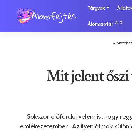
Tárgyak
Állato
A-Z
Álomszótár
Álomfejté
Mit jelent őszi
Sokszor előfordul velem is, hogy regg
emlékezetemben. Az ilyen álmok különleg