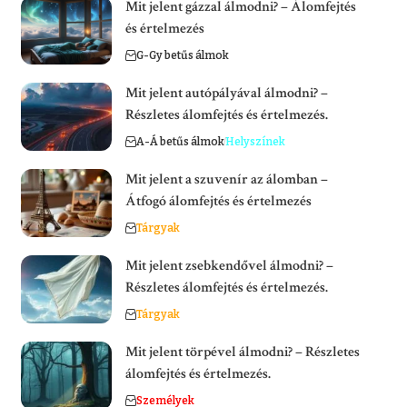
Mit jelent gázzal álmodni? – Álomfejtés
és értelmezés
G-Gy betűs álmok
Mit jelent autópályával álmodni? –
Részletes álomfejtés és értelmezés.
A-Á betűs álmok
Helyszínek
Mit jelent a szuvenír az álomban –
Átfogó álomfejtés és értelmezés
Tárgyak
Mit jelent zsebkendővel álmodni? –
Részletes álomfejtés és értelmezés.
Tárgyak
Mit jelent törpével álmodni? – Részletes
álomfejtés és értelmezés.
Személyek