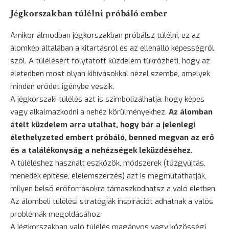
Jégkorszakban túlélni próbáló ember
Amikor álmodban jégkorszakban próbálsz túlélni, ez az
álomkép általában a kitartásról és az ellenálló képességről
szól. A túlélésért folytatott küzdelem tükrözheti, hogy az
életedben most olyan kihívásokkal nézel szembe, amelyek
minden erődet igénybe veszik.
A jégkorszaki túlélés azt is szimbolizálhatja, hogy képes
vagy alkalmazkodni a nehéz körülményekhez.
Az álomban
átélt küzdelem arra utalhat, hogy bár a jelenlegi
élethelyzeted embert próbáló, benned megvan az erő
és a találékonyság a nehézségek leküzdéséhez.
A túléléshez használt eszközök, módszerek (tűzgyújtás,
menedék építése, élelemszerzés) azt is megmutathatják,
milyen belső erőforrásokra támaszkodhatsz a való életben.
Az álombeli túlélési stratégiák inspirációt adhatnak a valós
problémák megoldásához.
A jégkorszakban való túlélés magányos vagy közösségi