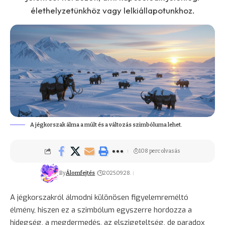
élethelyzetünkhöz vagy lelkiállapotunkhoz.
A jégkorszak álma a múlt és a változás szimbóluma lehet.
108 perc olvasás
By
Álomfejtés
2025.09.28.
A jégkorszakról álmodni különösen figyelemreméltó
élmény, hiszen ez a szimbólum egyszerre hordozza a
hidegség, a megdermedés, az elszigeteltség, de paradox