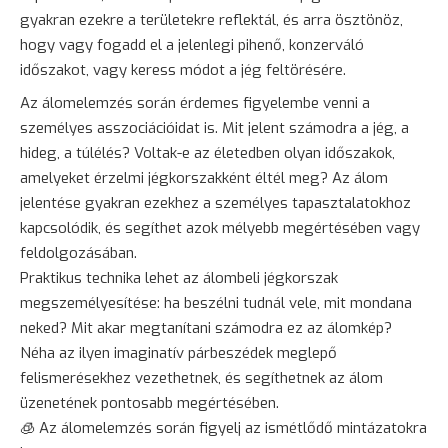
gyakran ezekre a területekre reflektál, és arra
ösztönöz
,
hogy vagy fogadd el a jelenlegi pihenő, konzerváló
időszakot, vagy keress módot a jég feltörésére.
Az álomelemzés során érdemes figyelembe venni a
személyes asszociációidat is. Mit jelent számodra a jég, a
hideg, a túlélés? Voltak-e az életedben olyan időszakok,
amelyeket érzelmi jégkorszakként éltél meg? Az álom
jelentése gyakran ezekhez a személyes tapasztalatokhoz
kapcsolódik, és segíthet azok mélyebb megértésében vagy
feldolgozásában.
Praktikus technika lehet az álombeli jégkorszak
megszemélyesítése: ha beszélni tudnál vele, mit mondana
neked? Mit akar megtanítani számodra ez az álomkép?
Néha az ilyen imaginatív párbeszédek meglepő
felismerésekhez vezethetnek, és segíthetnek az álom
üzenetének pontosabb megértésében.
🧊 Az álomelemzés során figyelj az ismétlődő mintázatokra