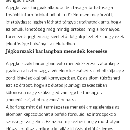
elengedni őket.
A jégbe zárt tárgyak állapota, tisztasága, láthatósága
további információkat adhat: a tökéletesen megőrzött,
kristálytiszta jégben látható tárgyak utalhatnak arra, hogy
az emlék, lehetőség még mindig értékes, míg a homályos,
töredezett jégben alig kivehető dolgok jelezhetik, hogy ezek
jelentősége halványul az életedben.
Jégkorszaki barlangban menedék keresése
A jégkorszaki barlangban való menedékkeresés álomképe
gyakran a
biztonság
, a védelem keresését szimbolizálja egy
zord, kihívásokkal teli környezetben. Ez az álom tükrözheti
azt az érzést, hogy az életed jelenlegi szakaszában
különösen nagy szükséged van egy biztonságos
„menedékre”, ahol regenerálódhatsz.
A barlang mint ősi, természetes menedék megjelenése az
álomban kapcsolódhat a befelé fordulás, az introspekció
szükségességéhez. Ez az álom jelezheti, hogy most olyan
időszakot élsz, amikor a külvilág kihívásai elől érdemes