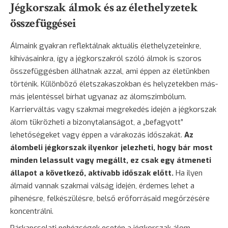
Jégkorszak álmok és az élethelyzetek
összefüggései
Álmaink gyakran reflektálnak aktuális élethelyzeteinkre,
kihívásainkra, így a jégkorszakról szóló álmok is szoros
összefüggésben állhatnak azzal, ami éppen az életünkben
történik. Különböző életszakaszokban és helyzetekben más-
más jelentéssel bírhat ugyanaz az álomszimbólum.
Karrierváltás vagy szakmai megrekedés idején a jégkorszak
álom tükrözheti a bizonytalanságot, a „befagyott”
lehetőségeket vagy éppen a várakozás időszakát.
Az
álombeli jégkorszak ilyenkor jelezheti, hogy bár most
minden lelassult vagy megállt, ez csak egy átmeneti
állapot a következő, aktívabb időszak előtt.
Ha ilyen
álmaid vannak szakmai válság idején, érdemes lehet a
pihenésre, felkészülésre, belső erőforrásaid megőrzésére
koncentrálni.