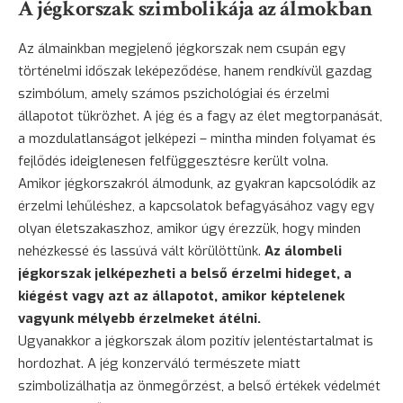
A jégkorszak szimbolikája az álmokban
Az álmainkban megjelenő jégkorszak nem csupán egy
történelmi időszak leképeződése, hanem rendkívül gazdag
szimbólum, amely számos pszichológiai és érzelmi
állapotot tükrözhet. A jég és a fagy az élet megtorpanását,
a mozdulatlanságot jelképezi – mintha minden folyamat és
fejlődés ideiglenesen felfüggesztésre került volna.
Amikor jégkorszakról álmodunk, az gyakran kapcsolódik az
érzelmi lehűléshez, a kapcsolatok befagyásához vagy egy
olyan életszakaszhoz, amikor úgy érezzük, hogy minden
nehézkessé és lassúvá vált körülöttünk.
Az álombeli
jégkorszak jelképezheti a belső érzelmi hideget, a
kiégést vagy azt az állapotot, amikor képtelenek
vagyunk mélyebb érzelmeket átélni.
Ugyanakkor a jégkorszak álom pozitív jelentéstartalmat is
hordozhat. A jég konzerváló természete miatt
szimbolizálhatja az önmegőrzést, a belső értékek védelmét