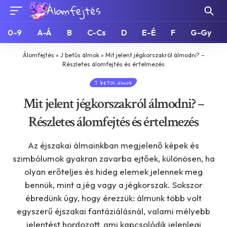
0-9
A-Á
B
C-Cs
D
E-É
F
G-Gy
Álomfejtés
»
J betűs álmok
»
Mit jelent jégkorszakról álmodni? –
Részletes álomfejtés és értelmezés
J betűs álmok
Mit jelent jégkorszakról álmodni? –
Részletes álomfejtés és értelmezés
Az éjszakai álmainkban megjelenő képek és
szimbólumok gyakran zavarba ejtőek, különösen, ha
olyan erőteljes és hideg elemek jelennek meg
bennük, mint a jég vagy a jégkorszak. Sokszor
ébredünk úgy, hogy érezzük: álmunk több volt
egyszerű éjszakai fantáziálásnál, valami mélyebb
jelentést hordozott, ami kapcsolódik jelenlegi