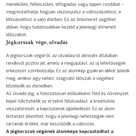
menekülés
, felkészülés, elfogadás vagy éppen csodálat –
megmutathatja, hogyan viszonyulsz a változásokhoz, a
kihívásokhoz a való életben. Ez az önismeret segíthet
abban, hogy tudatosabban kezeld a jelenlegi átmeneti
időszakot.
Jégkorszak vége, olvadás
A jégkorszak végéről, az olvadásról álmodni általában
rendkívül pozitív jel, amely a megújulást, az új lehetőségek
érkezését szimbolizálja. Ez az álomkép gyakran akkor jelenik
meg, amikor egy nehéz, stagnáló időszak a végéhez
közeledik az életedben.
Az olvadó jég, a fokozatosan előbukkanó föld és növényzet
képei tükrözhetik az érzelmi felolvadást, a kreativitás
visszatérését, a kapcsolatok újjáéledését. Ez az álom
biztatást jelenthet, hogy a jelenlegi nehézségek nem
tartanak örökké, már készülődik a változás.
A jégkorszak végének álomképe kapcsolódhat a