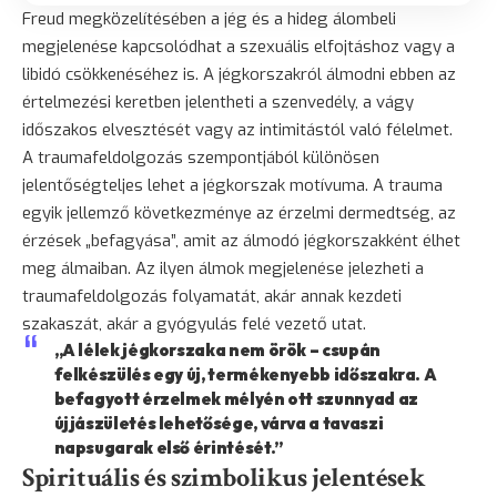
Freud megközelítésében a jég és a hideg álombeli
megjelenése kapcsolódhat a szexuális elfojtáshoz vagy a
libidó csökkenéséhez is. A jégkorszakról álmodni ebben az
értelmezési keretben jelentheti a szenvedély, a vágy
időszakos elvesztését vagy az intimitástól való félelmet.
A traumafeldolgozás szempontjából különösen
jelentőségteljes lehet a jégkorszak motívuma. A trauma
egyik jellemző következménye az érzelmi dermedtség, az
érzések „befagyása”, amit az álmodó jégkorszakként élhet
meg álmaiban. Az ilyen álmok megjelenése jelezheti a
traumafeldolgozás folyamatát, akár annak kezdeti
szakaszát, akár a
gyógyulás
felé vezető utat.
„A lélek jégkorszaka nem örök – csupán
felkészülés egy új, termékenyebb időszakra. A
befagyott érzelmek mélyén ott szunnyad az
újjászületés lehetősége, várva a tavaszi
napsugarak első érintését.”
Spirituális és szimbolikus jelentések