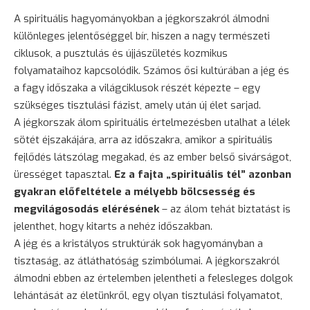
A spirituális hagyományokban a jégkorszakról álmodni
különleges jelentőséggel bír, hiszen a nagy természeti
ciklusok, a pusztulás és újjászületés kozmikus
folyamataihoz kapcsolódik. Számos ősi kultúrában a jég és
a fagy időszaka a világciklusok részét képezte – egy
szükséges tisztulási fázist, amely után új élet sarjad.
A jégkorszak álom spirituális értelmezésben utalhat a lélek
sötét éjszakájára, arra az időszakra, amikor a spirituális
fejlődés látszólag megakad, és az ember belső sivárságot,
ürességet tapasztal.
Ez a fajta „spirituális tél” azonban
gyakran előfeltétele a mélyebb
bölcsesség
és
megvilágosodás elérésének
– az álom tehát biztatást is
jelenthet, hogy kitarts a nehéz időszakban.
A jég és a kristályos struktúrák sok hagyományban a
tisztaság, az átláthatóság szimbólumai. A jégkorszakról
álmodni ebben az értelemben jelentheti a felesleges dolgok
lehántását az életünkről, egy olyan tisztulási folyamatot,