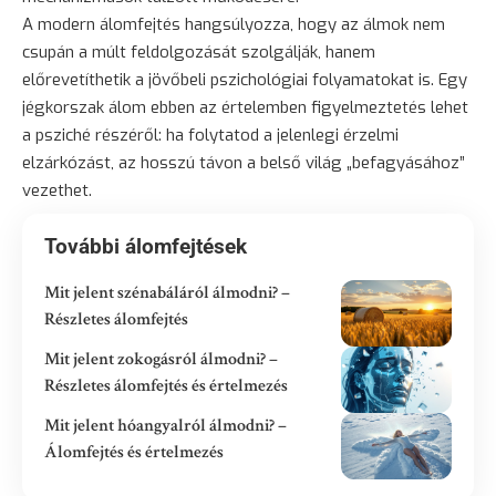
A modern álomfejtés hangsúlyozza, hogy az álmok nem
csupán a múlt feldolgozását szolgálják, hanem
előrevetíthetik a jövőbeli pszichológiai folyamatokat is. Egy
jégkorszak álom ebben az értelemben figyelmeztetés lehet
a psziché részéről: ha folytatod a jelenlegi érzelmi
elzárkózást, az hosszú távon a belső világ „befagyásához”
vezethet.
További álomfejtések
Mit jelent szénabáláról álmodni? –
Részletes álomfejtés
Mit jelent zokogásról álmodni? –
Részletes álomfejtés és értelmezés
Mit jelent hóangyalról álmodni? –
Álomfejtés és értelmezés