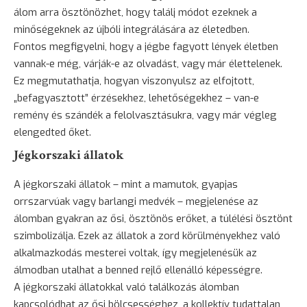
álom arra ösztönözhet, hogy találj módot ezeknek a
minőségeknek az újbóli integrálására az életedben.
Fontos megfigyelni, hogy a jégbe fagyott lények életben
vannak-e még, várják-e az olvadást, vagy már élettelenek.
Ez megmutathatja, hogyan viszonyulsz az elfojtott,
„befagyasztott” érzésekhez, lehetőségekhez – van-e
remény
és szándék a felolvasztásukra, vagy már végleg
elengedted őket.
Jégkorszaki állatok
A jégkorszaki állatok – mint a mamutok, gyapjas
orrszarvúak vagy barlangi medvék – megjelenése az
álomban gyakran az ősi, ösztönös erőket, a túlélési ösztönt
szimbolizálja. Ezek az állatok a zord körülményekhez való
alkalmazkodás mesterei voltak, így megjelenésük az
álmodban utalhat a benned rejlő ellenálló képességre.
A jégkorszaki állatokkal való találkozás álomban
kapcsolódhat az ősi bölcsességhez, a kollektív tudattalan