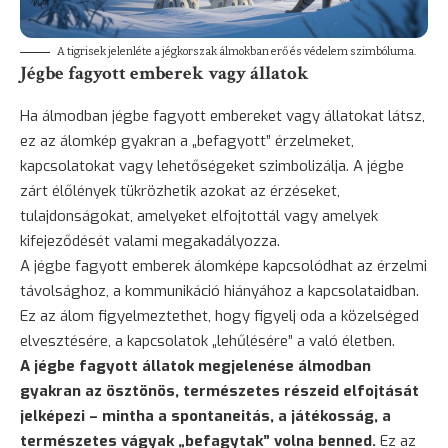
A tigrisek jelenléte a jégkorszak álmokban erő és védelem szimbóluma.
Jégbe fagyott emberek vagy állatok
Ha álmodban jégbe fagyott embereket vagy állatokat látsz,
ez az álomkép gyakran a „befagyott” érzelmeket,
kapcsolatokat vagy lehetőségeket szimbolizálja. A jégbe
zárt élőlények tükrözhetik azokat az érzéseket,
tulajdonságokat, amelyeket elfojtottál vagy amelyek
kifejeződését valami megakadályozza.
A jégbe fagyott emberek álomképe kapcsolódhat az érzelmi
távolsághoz, a kommunikáció hiányához a kapcsolataidban.
Ez az álom figyelmeztethet, hogy figyelj oda a közelséged
elvesztésére, a kapcsolatok „lehűlésére” a való életben.
A jégbe fagyott állatok megjelenése álmodban
gyakran az ösztönös, természetes részeid elfojtását
jelképezi – mintha a spontaneitás, a játékosság, a
természetes vágyak „befagytak” volna benned.
Ez az