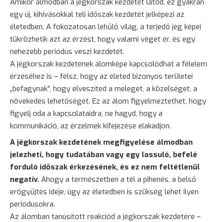
Amikor álmodban a jégkorszak kezdetét látod, ez gyakran
egy új, kihívásokkal teli időszak kezdetét jelképezi az
életedben. A fokozatosan lehűlő világ, a terjedő jég képei
tükrözhetik azt az érzést, hogy valami véget ér, és egy
nehezebb periódus veszi kezdetét.
A jégkorszak kezdetének álomképe kapcsolódhat a félelem
érzéséhez is – félsz, hogy az életed bizonyos területei
„befagynak”, hogy elveszíted a meleget, a közelséget, a
növekedés lehetőségét. Ez az álom figyelmeztethet, hogy
figyelj oda a kapcsolataidra, ne hagyd, hogy a
kommunikáció, az érzelmek kifejezése elakadjon.
A jégkorszak kezdetének megfigyelése álmodban
jelezheti, hogy tudatában vagy egy lassuló, befelé
forduló időszak érkezésének, és ez nem feltétlenül
negatív.
Ahogy a természetben a tél a pihenés, a belső
erőgyűjtés ideje, úgy az életedben is szükség lehet ilyen
periódusokra.
Az álomban tanúsított reakciód a jégkorszak kezdetére –