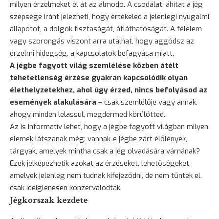
milyen érzelmeket él át az álmodó. A csodálat, áhítat a jég
szépsége iránt jelezheti, hogy értékeled a jelenlegi nyugalmi
állapotot, a dolgok tisztaságát, átláthatóságát. A félelem
vagy
szorongás
viszont arra utalhat, hogy aggódsz az
érzelmi hidegség, a kapcsolatok befagyása miatt.
A jégbe fagyott világ szemlélése közben átélt
tehetetlenség érzése gyakran kapcsolódik olyan
élethelyzetekhez, ahol úgy érzed, nincs befolyásod az
események alakulására
– csak szemlélője vagy annak,
ahogy minden lelassul, megdermed körülötted.
Az is informatív lehet, hogy a jégbe fagyott világban milyen
elemek látszanak még: vannak-e jégbe zárt élőlények,
tárgyak, amelyek mintha csak a jég olvadására várnának?
Ezek jelképezhetik azokat az érzéseket, lehetőségeket,
amelyek jelenleg nem tudnak kifejeződni, de nem tűntek el,
csak ideiglenesen konzerválódtak.
Jégkorszak kezdete