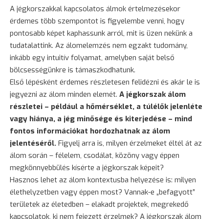
A jégkorszakkal kapcsolatos álmok értelmezésekor
érdemes több szempontot is figyelembe venni, hogy
pontosabb képet kaphassunk arról, mit is üzen nekünk a
tudatalattink. Az álomelemzés nem egzakt tudomány,
inkább egy intuitív folyamat, amelyben saját belső
bölcsességünkre is támaszkodhatunk.
Első lépésként érdemes részletesen felidézni és akár le is
jegyezni az álom minden elemét.
A jégkorszak álom
részletei – például a hőmérséklet, a túlélők jelenléte
vagy hiánya, a jég minősége és kiterjedése – mind
fontos információkat hordozhatnak az álom
jelentéséről.
Figyelj arra is, milyen érzelmeket éltél át az
álom során –
félelem
, csodálat, közöny vagy éppen
megkönnyebbülés kísérte a jégkorszak képeit?
Hasznos lehet az álom kontextusba helyezése is: milyen
élethelyzetben vagy éppen most? Vannak-e „befagyott”
területek az életedben – elakadt projektek, megrekedő
kapcsolatok, ki nem fejezett érzelmek? A jégkorszak álom