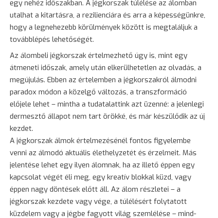
egy nehéz időszakban. A jégkorszak túlélése az álomban
utalhat a kitartásra, a rezilienciára és arra a képességünkre,
hogy a legnehezebb körülmények között is megtaláljuk a
továbblépés lehetőségét.
Az álombeli jégkorszak értelmezhető úgy is, mint egy
átmeneti időszak, amely után elkerülhetetlen az olvadás, a
megújulás. Ebben az értelemben a jégkorszakról álmodni
paradox módon a közelgő változás, a transzformáció
előjele lehet – mintha a tudatalattink azt üzenné: a jelenlegi
dermesztő állapot nem tart örökké, és már készülődik az új
kezdet.
A jégkorszak álmok értelmezésénél fontos figyelembe
venni az álmodó aktuális élethelyzetét és érzelmeit. Más
jelentése lehet egy ilyen álomnak, ha az illető éppen egy
kapcsolat végét éli meg, egy kreatív blokkal küzd, vagy
éppen nagy döntések előtt áll. Az álom részletei – a
jégkorszak kezdete vagy vége, a túlélésért folytatott
küzdelem vagy a jégbe fagyott világ szemlélése – mind-