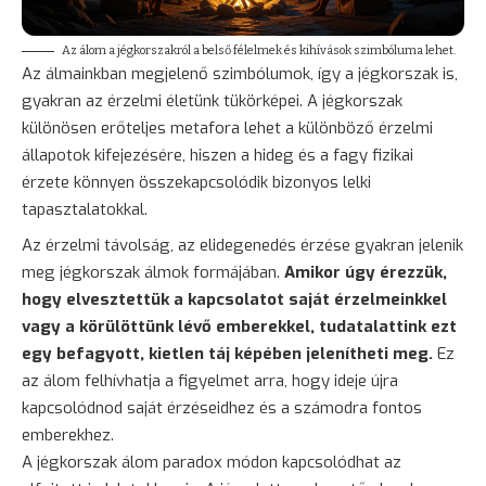
Az álom a jégkorszakról a belső félelmek és kihívások szimbóluma lehet.
Az álmainkban megjelenő szimbólumok, így a jégkorszak is,
gyakran az érzelmi életünk tükörképei. A jégkorszak
különösen erőteljes metafora lehet a különböző érzelmi
állapotok kifejezésére, hiszen a hideg és a fagy fizikai
érzete könnyen összekapcsolódik bizonyos lelki
tapasztalatokkal.
Az érzelmi távolság, az elidegenedés érzése gyakran jelenik
meg jégkorszak álmok formájában.
Amikor úgy érezzük,
hogy elvesztettük a kapcsolatot saját érzelmeinkkel
vagy a körülöttünk lévő emberekkel, tudatalattink ezt
egy befagyott, kietlen táj képében jelenítheti meg.
Ez
az álom felhívhatja a figyelmet arra, hogy ideje újra
kapcsolódnod saját érzéseidhez és a számodra fontos
emberekhez.
A jégkorszak álom paradox módon kapcsolódhat az