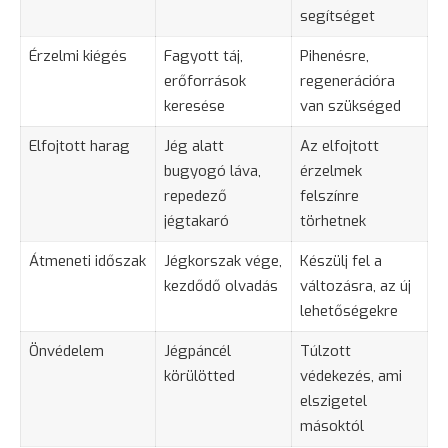
segítséget
Érzelmi kiégés
Fagyott táj,
Pihenésre,
erőforrások
regenerációra
keresése
van szükséged
Elfojtott harag
Jég alatt
Az elfojtott
bugyogó láva,
érzelmek
repedező
felszínre
jégtakaró
törhetnek
Átmeneti időszak
Jégkorszak vége,
Készülj fel a
kezdődő olvadás
változásra, az új
lehetőségekre
Önvédelem
Jégpáncél
Túlzott
körülötted
védekezés, ami
elszigetel
másoktól