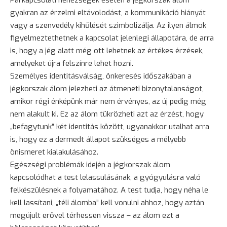
Párkapcsolati nehézségek esetén a jégkorszak álom
gyakran az érzelmi eltávolodást, a kommunikáció hiányát
vagy a szenvedély kihűlését szimbolizálja. Az ilyen álmok
figyelmeztethetnek a kapcsolat jelenlegi állapotára, de arra
is, hogy a jég alatt még ott lehetnek az értékes érzések,
amelyeket újra felszínre lehet hozni.
Személyes identitásválság, önkeresés időszakában a
jégkorszak álom jelezheti az átmeneti bizonytalanságot,
amikor régi énképünk már nem érvényes, az új pedig még
nem alakult ki. Ez az álom tükrözheti azt az érzést, hogy
„befagytunk” két identitás között, ugyanakkor utalhat arra
is, hogy ez a dermedt állapot szükséges a mélyebb
önismeret kialakulásához.
Egészségi problémák idején a jégkorszak álom
kapcsolódhat a test lelassulásának, a gyógyulásra való
felkészülésnek a folyamatához. A test tudja, hogy néha le
kell lassítani, „téli álomba” kell vonulni ahhoz, hogy aztán
megújult erővel térhessen vissza – az álom ezt a