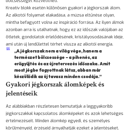
bölcsességet közvetítheti.
Kreatív blokk esetén különösen gyakori a jégkorszak álom.
Az alkotói folyamat elakadása, a múzsa eltűnése olyan,
mintha befagyott volna az inspiráció forrása. Az ilyen álmok
azonban arra is utalhatnak, hogy ez az időszak valójában az
ötletek, gondolatok érlelődésének, kristályosodásának ideje,
ami után új lendülettel térhet vissza az alkotói energia.
„A jégkorszak nem a világ vége, hanem a
természet bölcsessége – a pihenés, az
erőgyűjtés és az újratervezés időszaka. Amit
most jégbe fagyottnak látsz, abban már
készülődik az új tavasz minden csodája.”
Gyakori jégkorszak álomképek és
jelentéseik
Az alábbiakban részletesen bemutatjuk a leggyakoribb
jégkorszakkal kapcsolatos álomképeket és azok lehetséges
értelmezéseit. Minden álomkép egyedi, és személyes
körülményeid, érzéseid árnyalhatják ezeket a jelentéseket.