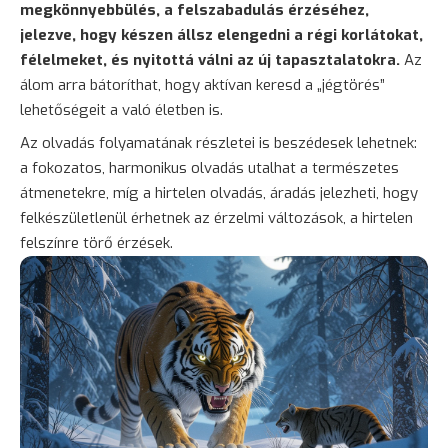
megkönnyebbülés, a felszabadulás érzéséhez,
jelezve, hogy készen állsz elengedni a régi korlátokat,
félelmeket, és nyitottá válni az új tapasztalatokra.
Az
álom arra bátoríthat, hogy aktívan keresd a „jégtörés”
lehetőségeit a való életben is.
Az olvadás folyamatának részletei is beszédesek lehetnek:
a fokozatos, harmonikus olvadás utalhat a természetes
átmenetekre, míg a hirtelen olvadás, áradás jelezheti, hogy
felkészületlenül érhetnek az érzelmi változások, a hirtelen
felszínre törő érzések.