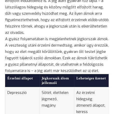
elfojtott indulatokhoz is. A jég alatt gyakran tűz lapul – a
látszólagos hidegség és közöny mögött elfojtott
harag
,
düh
vagy szenvedély húzódhat meg. Az ilyen álmok arra
figyelmeztethetnek, hogy az elfojtott érzelmek előbb-utóbb
felszínre törnek, ahogy a jégkorszak után is elkerülhetetlen
az olvadás.
A gyász folyamatában is megjelenhetnek jégkorszak álmok.
A veszteség utáni érzelmi dermedtség, amikor úgy érezzük,
hogy az élet megállt körülöttünk, gyakran ölt testet jégbe
fagyott tájakról szóló álmokban. Ezek az álmok tükrözhetik
a gyász pillanatnyi állapotát, de utalhatnak a feldolgozás
folyamatára is – a jég alatt már készülődhet az új élet.
Érzelmi állapot
Jégkorszak álom
Lehetséges üzenet
jellemzői
Depresszió
Sötét, élettelen
Az érzelmi
jégmező,
hidegség
magány
átmeneti állapot,
keress