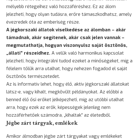
mélyebb rétegeihez való hozzáféréshez. Ez az álom
jelezheti, hogy olyan tudásra, erőre támaszkodhatsz, amely
évezredek óta az emberiség része.
A jégkorszaki állatok viselkedése az álomban – akár
támadnak, akár segítenek, akár csak jelen vannak –
megmutathatja, hogyan viszonyulsz saját ösztönös,
„állati” részeidhez.
A velük való harmonikus kapcsolat
jelezheti, hogy integrálni tudod ezeket a minőségeket, míg a
félelem tőlük arra utalhat, hogy nehezen fogadod el saját
ösztönös természetedet.
Az is informatív lehet, hogy élő, aktív jégkorszaki állatokat
látsz-e, vagy kihalt, megkövült példányokat. Az előbbi a
benned élő ősi erőket jelképezheti, míg az utóbbi utalhat
arra, hogy ezek az erők, képességek jelenleg nem
hozzáférhetőek számodra, „kihaltak” az életedből.
Jégbe zárt tárgyak, emlékek
Amikor álmodban jégbe zárt tárgyakat vagy emlékeket