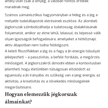
amely után csak a lényeg, a valóban fontos értékek
maradnak meg.
Számos sámánisztikus hagyományban a hideg és a jég a
mélyebb tudatállapotok elérésének eszköze. Az álombeli
jégkorszak szimbolizálhatja a tudatosság átalakításának
folyamatát, amikor az elme lehűl, lelassul, és képessé válik
olyan igazságok befogadására, amelyeket a hétköznapi,
aktív állapotban nem tudna feldolgozni.
A keleti filozófiákban a jég és a fagy a jin energia túlsúlyát
jelképezheti – a passzivitás, a befelé fordulás, a megőrzés
minőségeit. A jégkorszakról álmodni ebben a kontextusban
jelentheti, hogy életünkben túlságosan eltolódott az
egyensúly a jin irányába, és szükség van a jang energia, az
aktivitás, a kreativitás és a
növekedés
minőségeinek
megerősítésére.
Hogyan elemezzük jégkorszak
álmainkat?