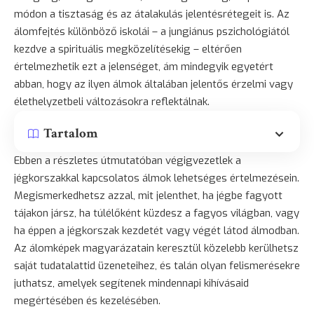
módon a tisztaság és az átalakulás jelentésrétegeit is. Az
álomfejtés különböző iskolái – a jungiánus pszichológiától
kezdve a spirituális megközelítésekig – eltérően
értelmezhetik ezt a jelenséget, ám mindegyik egyetért
abban, hogy az ilyen álmok általában jelentős érzelmi vagy
élethelyzetbeli változásokra reflektálnak.
Tartalom
Ebben a részletes útmutatóban végigvezetlek a
jégkorszakkal kapcsolatos álmok lehetséges értelmezésein.
Megismerkedhetsz azzal, mit jelenthet, ha jégbe fagyott
tájakon jársz, ha túlélőként küzdesz a fagyos világban, vagy
ha éppen a jégkorszak kezdetét vagy végét látod álmodban.
Az álomképek magyarázatain keresztül közelebb kerülhetsz
saját tudatalattid üzeneteihez, és talán olyan felismerésekre
juthatsz, amelyek segítenek mindennapi kihívásaid
megértésében és kezelésében.