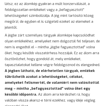
látsz, ez az álomkép gyakran a múlt konzerválását, a
feldolgozatlan emlékeket vagy a „befagyasztott”
lehetőségeket szimbolizálja. A jég mint tartósító közeg
megőrzi, de egyben el is szigeteli ezeket az elemeket a
jelentől.
A jégbe zárt személyes tárgyak álomképe kapcsolódhat
olyan emlékekhez, amelyeket nem dolgoztál fel teljesen, de
nem is engedtél el – mintha „jégbe fagyasztottad” volna
őket, hogy később visszatérhess hozzájuk. Ez az álom arra
ösztönözhet, hogy gondold át, mely emlékeket,
tapasztalatokat kellene végre feldolgoznod és elengedned.
A jégben látható, de elérhetetlen tárgyak, emlékek
tükrözhetik azokat a lehetőségeket, célokat,
amelyeket felismertél, de valamiért nem valósítottál
meg – mintha „befagyasztottad” volna őket egy
későbbi időpontra.
Az álom arra kérdezhet rá, hogy
valóban vissza akarsz-e térni ezekhez, vagy ideje végleg