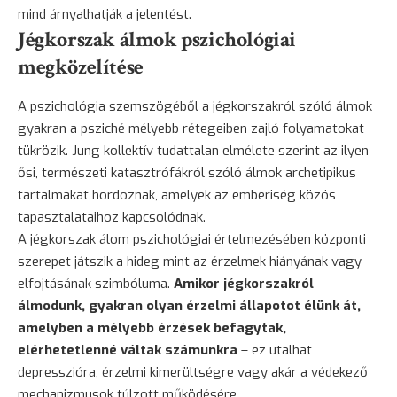
mind árnyalhatják a jelentést.
Jégkorszak álmok pszichológiai
megközelítése
A pszichológia szemszögéből a jégkorszakról szóló álmok
gyakran a psziché mélyebb rétegeiben zajló folyamatokat
tükrözik. Jung kollektív tudattalan elmélete szerint az ilyen
ősi, természeti katasztrófákról szóló álmok archetipikus
tartalmakat hordoznak, amelyek az emberiség közös
tapasztalataihoz kapcsolódnak.
A jégkorszak álom pszichológiai értelmezésében központi
szerepet játszik a hideg mint az érzelmek hiányának vagy
elfojtásának szimbóluma.
Amikor jégkorszakról
álmodunk, gyakran olyan érzelmi állapotot élünk át,
amelyben a mélyebb érzések befagytak,
elérhetetlenné váltak számunkra
– ez utalhat
depresszióra, érzelmi kimerültségre vagy akár a védekező
mechanizmusok túlzott működésére.