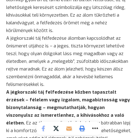
lehetőségek keresését szimbolizálja egy látszólag rideg,
kihívásokkal teli környezetben. Ez az álom tükrözheti a
kalandvágyat, a felfedezés örömét még a nehéz
körülmények között is.
A jégkorszaki táj felfedezése álomban kapcsolódhat az
önismeret útjához is – a jeges, tiszta környezet lehetővé
teszi, hogy olyan dolgokat láss meg magadban vagy az
életedben, amelyek a „melegebb”, zsúfoltabb időszakokban
rejtve maradnak. Ez az álom jelezheti, hogy készen állsz
szembenézni önmagaddal, akár a kevésbé kellemes
felismerésekkel is.
A jégkorszaki táj felfedezése közben tapasztalt
érzések – félelem vagy izgalom, magabiztosság vagy
bizonytalanság
– megmutathatják, hogyan
viszonyulsz az ismeretlenhez, a kihívásokhoz a való
életben.
Ez az álom arra ösztönözhet, hogy bátrabban lépj
ki a komfortzónádból, és fedezd fel azokat a lehetőségeket,