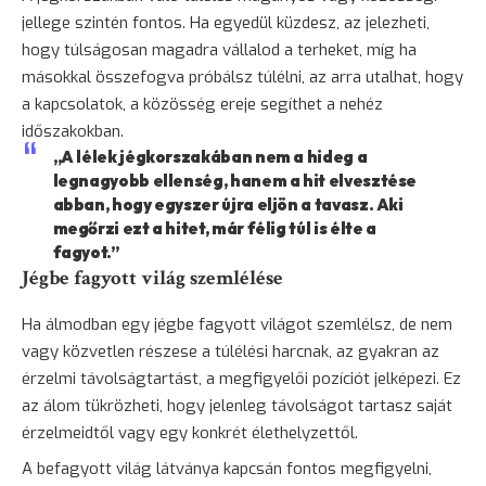
jellege szintén fontos. Ha egyedül küzdesz, az jelezheti,
hogy túlságosan magadra vállalod a terheket, míg ha
másokkal összefogva próbálsz túlélni, az arra utalhat, hogy
a kapcsolatok, a közösség ereje segíthet a nehéz
időszakokban.
„A lélek jégkorszakában nem a hideg a
legnagyobb ellenség, hanem a hit elvesztése
abban, hogy egyszer újra eljön a tavasz. Aki
megőrzi ezt a hitet, már félig túl is élte a
fagyot.”
Jégbe fagyott világ szemlélése
Ha álmodban egy jégbe fagyott világot szemlélsz, de nem
vagy közvetlen részese a túlélési harcnak, az gyakran az
érzelmi távolságtartást, a megfigyelői pozíciót jelképezi. Ez
az álom tükrözheti, hogy jelenleg távolságot tartasz saját
érzelmeidtől vagy egy konkrét élethelyzettől.
A befagyott világ látványa kapcsán fontos megfigyelni,