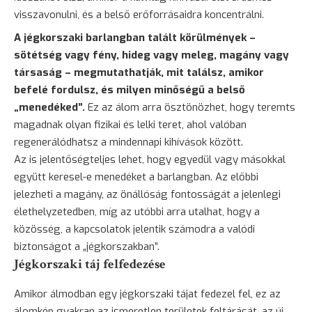
visszavonulni, és a belső erőforrásaidra koncentrálni.
A jégkorszaki barlangban talált körülmények –
sötétség vagy fény, hideg vagy meleg, magány vagy
társaság – megmutathatják, mit találsz, amikor
befelé fordulsz, és milyen minőségű a belső
„menedéked”.
Ez az álom arra ösztönözhet, hogy teremts
magadnak olyan fizikai és lelki teret, ahol valóban
regenerálódhatsz a mindennapi kihívások között.
Az is jelentőségteljes lehet, hogy egyedül vagy másokkal
együtt keresel-e menedéket a barlangban. Az előbbi
jelezheti a magány, az önállóság fontosságát a jelenlegi
élethelyzetedben, míg az utóbbi arra utalhat, hogy a
közösség, a kapcsolatok jelentik számodra a valódi
biztonságot a „jégkorszakban”.
Jégkorszaki táj felfedezése
Amikor álmodban egy jégkorszaki tájat fedezel fel, ez az
álomkép gyakran az ismeretlen területek feltárását, az új