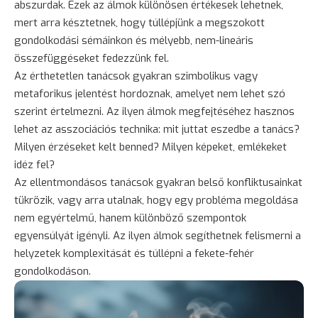
abszurdak. Ezek az álmok különösen értékesek lehetnek,
mert arra késztetnek, hogy túllépjünk a megszokott
gondolkodási sémáinkon és mélyebb, nem-lineáris
összefüggéseket fedezzünk fel.
Az érthetetlen tanácsok gyakran szimbolikus vagy
metaforikus jelentést hordoznak, amelyet nem lehet szó
szerint értelmezni. Az ilyen álmok megfejtéséhez hasznos
lehet az asszociációs technika: mit juttat eszedbe a tanács?
Milyen érzéseket kelt benned? Milyen képeket, emlékeket
idéz fel?
Az ellentmondásos tanácsok gyakran belső konfliktusainkat
tükrözik, vagy arra utalnak, hogy egy probléma megoldása
nem egyértelmű, hanem különböző szempontok
egyensúlyát igényli. Az ilyen álmok segíthetnek felismerni a
helyzetek komplexitását és túllépni a fekete-fehér
gondolkodáson.