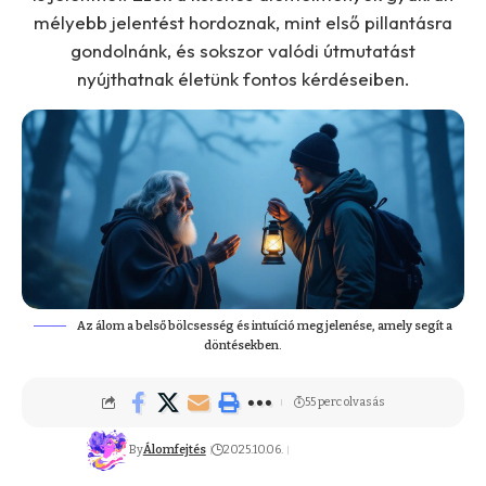
mélyebb jelentést hordoznak, mint első pillantásra
gondolnánk, és sokszor valódi útmutatást
nyújthatnak életünk fontos kérdéseiben.
Az álom a belső bölcsesség és intuíció megjelenése, amely segít a
döntésekben.
55 perc olvasás
By
Álomfejtés
2025.10.06.