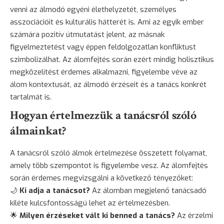
venni az álmodó egyéni élethelyzetét, személyes
asszociációit és kulturális hátterét is. Ami az egyik ember
számára pozitív útmutatást jelent, az másnak
figyelmeztetést vagy éppen feldolgozatlan konfliktust
szimbolizálhat. Az álomfejtés során ezért mindig holisztikus
megközelítést érdemes alkalmazni, figyelembe véve az
álom kontextusát, az álmodó érzéseit és a tanács konkrét
tartalmát is.
Hogyan értelmezzük a tanácsról szóló
álmainkat?
A tanácsról szóló álmok értelmezése összetett folyamat,
amely több szempontot is figyelembe vesz. Az álomfejtés
során érdemes megvizsgálni a következő tényezőket:
🌙
Ki adja a tanácsot?
Az álomban megjelenő tanácsadó
kiléte kulcsfontosságú lehet az értelmezésben.
🌟
Milyen érzéseket vált ki benned a tanács?
Az érzelmi