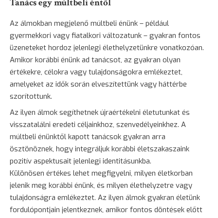
Tanács egy múltbeli éntől
Az álmokban megjelenő múltbeli énünk – például
gyermekkori vagy fiatalkori változatunk – gyakran fontos
üzeneteket hordoz jelenlegi élethelyzetünkre vonatkozóan.
Amikor korábbi énünk ad tanácsot, az gyakran olyan
értékekre, célokra vagy tulajdonságokra emlékeztet,
amelyeket az idők során elveszítettünk vagy háttérbe
szorítottunk.
Az ilyen álmok segíthetnek újraértékelni életutunkat és
visszatalálni eredeti céljainkhoz, szenvedélyeinkhez. A
múltbeli énünktől kapott tanácsok gyakran arra
ösztönöznek, hogy integráljuk korábbi életszakaszaink
pozitív aspektusait jelenlegi identitásunkba.
Különösen értékes lehet megfigyelni, milyen életkorban
jelenik meg korábbi énünk, és milyen élethelyzetre vagy
tulajdonságra emlékeztet. Az ilyen álmok gyakran életünk
fordulópontjain jelentkeznek, amikor fontos döntések előtt