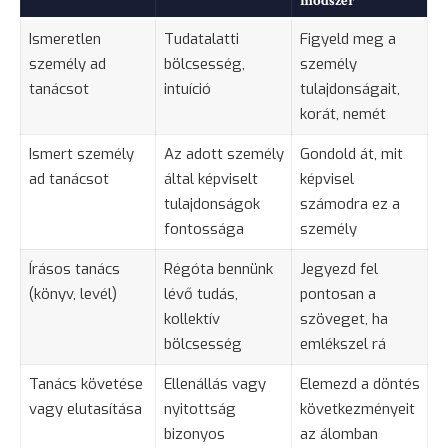
módszer
Ismeretlen
Tudatalatti
Figyeld meg a
személy ad
bölcsesség
,
személy
tanácsot
intuíció
tulajdonságait,
korát, nemét
Ismert személy
Az adott személy
Gondold át, mit
ad tanácsot
által képviselt
képvisel
tulajdonságok
számodra ez a
fontossága
személy
Írásos tanács
Régóta bennünk
Jegyezd fel
(könyv, levél)
lévő tudás,
pontosan a
kollektív
szöveget, ha
bölcsesség
emlékszel rá
Tanács követése
Ellenállás vagy
Elemezd a döntés
vagy elutasítása
nyitottság
következményeit
bizonyos
az álomban