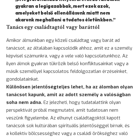
gyakran a legigazabbak, mert ezek azok,
amelyeket belső ellenállásunk miatt nem
akarunk meghallani a tudatos életünkben.”
Tanács egy családtagtól vagy baráttól
Amikor álmunkban egy közeli családtag vagy
barát
ad
tanácsot, az általában kapcsolódik ahhoz, amit ez a személy
képvisel számunkra, vagy a vele való kapcsolatunkhoz. Az
ilyen álmok gyakran tükrözik belső konfliktusainkat vagy a
másik személlyel kapcsolatos feldolgozatlan érzéseinket,
gondolatainkat.
Különösen jelentőségteljes lehet, ha az álomban olyan
tanácsot kapunk, amit az adott személy a valóságban
soha nem adna.
Ez jelezheti, hogy tudatalattink olyan
perspektívát próbál megmutatni, amit tudatosan nem
veszünk figyelembe. Az elhunyt családtagoktól kapott
tanácsok sok kultúrában spirituális jelentőséggel bírnak, és
a kollektív bölcsességhez vagy a családi örökséghez való