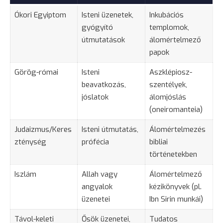
Ókori Egyiptom
Isteni üzenetek,
Inkubációs
gyógyító
templomok,
útmutatások
álomértelmező
papok
Görög-római
Isteni
Aszklépiosz-
beavatkozás,
szentélyek,
jóslatok
álomjóslás
(oneiromanteia)
Judaizmus/Keres
Isteni útmutatás,
Álomértelmezés
zténység
prófécia
bibliai
történetekben
Iszlám
Allah vagy
Álomértelmező
angyalok
kézikönyvek (pl.
üzenetei
Ibn Sirin munkái)
Távol-keleti
Ősök üzenetei,
Tudatos