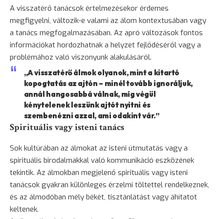
A visszatérő tanácsok értelmezésekor érdemes
megfigyelni, változik-e valami az álom kontextusában vagy
a tanács megfogalmazásában. Az apró változások fontos
információkat hordozhatnak a helyzet fejlődéséről vagy a
problémához való viszonyunk alakulásáról.
„A visszatérő álmok olyanok, mint a kitartó
kopogtatás az ajtón – minél tovább ignoráljuk,
annál hangosabbá válnak, míg végül
kénytelenek leszünk ajtót nyitni és
szembenézni azzal, ami odakint vár.”
Spirituális vagy isteni tanács
Sok kultúrában az álmokat az isteni útmutatás vagy a
spirituális birodalmakkal való kommunikáció eszközének
tekintik. Az álmokban megjelenő spirituális vagy isteni
tanácsok gyakran különleges érzelmi töltettel rendelkeznek,
és az álmodóban mély békét, tisztánlátást vagy áhítatot
keltenek.