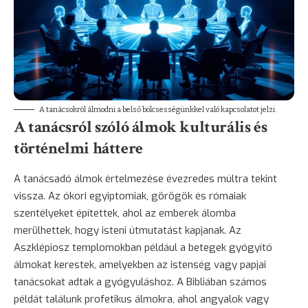
A tanácsokról álmodni a belső bölcsességünkkel való kapcsolatot jelzi.
A tanácsról szóló álmok kulturális és
történelmi háttere
A tanácsadó álmok értelmezése évezredes múltra tekint
vissza. Az ókori egyiptomiak, görögök és rómaiak
szentélyeket építettek, ahol az emberek álomba
merülhettek, hogy isteni útmutatást kapjanak. Az
Aszklépiosz templomokban például a betegek gyógyító
álmokat kerestek, amelyekben az istenség vagy papjai
tanácsokat adtak a gyógyuláshoz. A Bibliában számos
példát találunk profetikus álmokra, ahol angyalok vagy