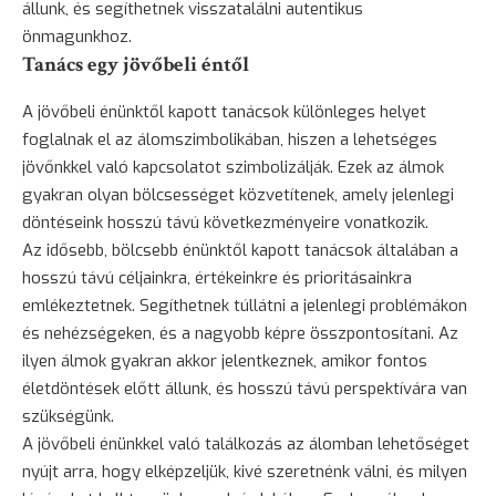
állunk, és segíthetnek visszatalálni autentikus
önmagunkhoz.
Tanács egy jövőbeli éntől
A jövőbeli énünktől kapott tanácsok különleges helyet
foglalnak el az álomszimbolikában, hiszen a lehetséges
jövőnkkel való kapcsolatot szimbolizálják. Ezek az álmok
gyakran olyan bölcsességet közvetítenek, amely jelenlegi
döntéseink hosszú távú következményeire vonatkozik.
Az idősebb, bölcsebb énünktől kapott tanácsok általában a
hosszú távú céljainkra, értékeinkre és prioritásainkra
emlékeztetnek. Segíthetnek túllátni a jelenlegi problémákon
és nehézségeken, és a nagyobb képre összpontosítani. Az
ilyen álmok gyakran akkor jelentkeznek, amikor fontos
életdöntések előtt állunk, és hosszú távú perspektívára van
szükségünk.
A jövőbeli énünkkel való találkozás az álomban lehetőséget
nyújt arra, hogy elképzeljük, kivé szeretnénk válni, és milyen