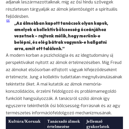
adjanak leszármazottaiknak, míg az ősi hindu szövegek
részletesen tárgyalják az álmok jelentőségét a spirituális
fejlődésben.
„Az álmokban kapott tanácsok olyan kapuk,
amelyek a kollektív bölcsesség óceánjához
vezetnek – rajtunk múlik, hogy merünk-e
belépni, és elég bátrak vagyunk-e hallgatni
arra, amit ott találunk.”
A modern korban a pszichológia és az idegtudomány új
perspektívákat nyitott az álmok értelmezésében. Míg Freud
az álmokat elsősorban elfojtott vágyak kifejeződéseként
értelmezte, Jung a kollektív tudattalan megnyilvánulásainak
tekintette őket. A mai kutatók az álmok memória-
konszolidációs, érzelmi feldolgozó és problémamegoldó
funkcióit hangsúlyozzák. A tanácsról szóló álmok így
egyszerre tekinthetők ősi bölcsesség-forrásnak és az agy
természetes információfeldolgozó mechanizmusának.
Kultúra/Korszak
Tanácsadó álmok
Jellemző
értelmezése
gyakorlatok