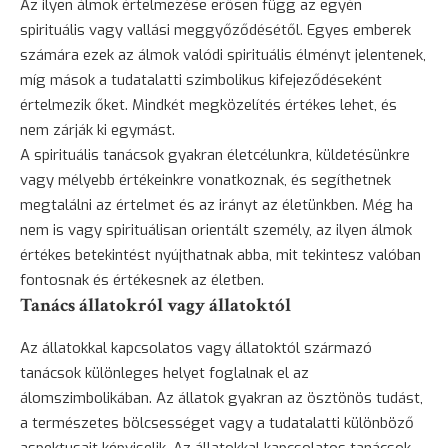
Az ilyen álmok értelmezése erősen függ az egyén
spirituális vagy vallási meggyőződésétől. Egyes emberek
számára ezek az álmok valódi spirituális élményt jelentenek,
míg mások a tudatalatti szimbolikus kifejeződéseként
értelmezik őket. Mindkét megközelítés értékes lehet, és
nem zárják ki egymást.
A spirituális tanácsok gyakran életcélunkra, küldetésünkre
vagy mélyebb értékeinkre vonatkoznak, és segíthetnek
megtalálni az értelmet és az irányt az életünkben. Még ha
nem is vagy spirituálisan orientált személy, az ilyen álmok
értékes betekintést nyújthatnak abba, mit tekintesz valóban
fontosnak és értékesnek az életben.
Tanács állatokról vagy állatoktól
Az állatokkal kapcsolatos vagy állatoktól származó
tanácsok különleges helyet foglalnak el az
álomszimbolikában. Az állatok gyakran az ösztönös tudást,
a természetes bölcsességet vagy a tudatalatti különböző
aspektusait képviselik. Az állatokkal kapcsolatos tanácsok