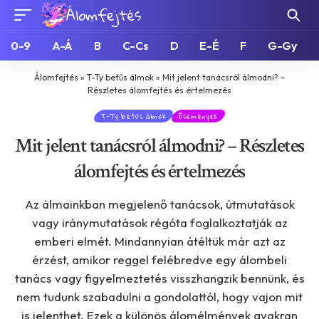
0-9
A-Á
B
C-Cs
D
E-É
F
G-Gy
Álomfejtés
»
T-Ty betűs álmok
»
Mit jelent tanácsról álmodni? –
Részletes álomfejtés és értelmezés
T-Ty betűs álmok
Események
Mit jelent tanácsról álmodni? – Részletes
álomfejtés és értelmezés
Az álmainkban megjelenő tanácsok, útmutatások
vagy iránymutatások régóta foglalkoztatják az
emberi elmét. Mindannyian átéltük már azt az
érzést, amikor reggel felébredve egy álombeli
tanács vagy figyelmeztetés visszhangzik bennünk, és
nem tudunk szabadulni a gondolattól, hogy vajon mit
is jelenthet. Ezek a különös álomélmények gyakran