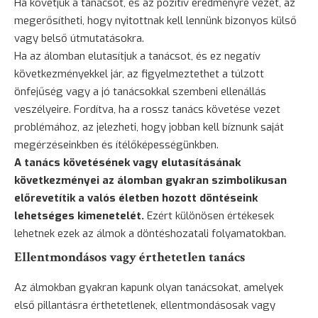
Ha követjük a tanácsot, és az pozitív eredményre vezet, az
megerősítheti, hogy nyitottnak kell lennünk bizonyos külső
vagy belső útmutatásokra.
Ha az álomban elutasítjuk a tanácsot, és ez negatív
következményekkel jár, az figyelmeztethet a túlzott
önfejűség vagy a jó tanácsokkal szembeni ellenállás
veszélyeire. Fordítva, ha a rossz tanács követése vezet
problémához, az jelezheti, hogy jobban kell bíznunk saját
megérzéseinkben és ítélőképességünkben.
A tanács követésének vagy elutasításának
következményei az álomban gyakran szimbolikusan
előrevetítik a valós életben hozott döntéseink
lehetséges kimenetelét.
Ezért különösen értékesek
lehetnek ezek az álmok a döntéshozatali folyamatokban.
Ellentmondásos vagy érthetetlen tanács
Az álmokban gyakran kapunk olyan tanácsokat, amelyek
első pillantásra érthetetlenek, ellentmondásosak vagy