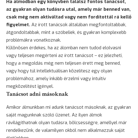
Ha álmodban egy könyvben találsz fontos tanácsot,
az gyakran olyan tudásra utal, amely már benned van,
csak még nem aktiváltad vagy nem fordítottál rá kellő
figyelmet.
Az írott tanácsok általában megfontoltabbak,
átgondoltabbak, mint a szóbeliek, és gyakran komplexebb
problémákra vonatkoznak.
Különösen érdekes, ha az álomban nem tudod elolvasni
vagy teljesen megérteni az írott tanácsot – ez jelezheti,
hogy a megoldás még nem teljesen érett meg benned,
vagy hogy túl intellektuálisan közelítesz egy olyan
problémához, amely inkább érzelmi vagy intuitív
megközelítést igényel.
Tanácsot adni másoknak
Amikor álmunkban mi adunk tanácsot másoknak, az gyakran
saját magunknak szóló üzenet. Az ilyen álmok
rávilágíthatnak olyan tudásra, bölcsességre, amellyel már
rendelkezünk, de valamilyen okból nem alkalmazzuk saját