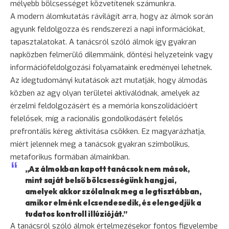
mélyebb bölcsességet közvetítenek számunkra.
A modern álomkutatás rávilágít arra, hogy az álmok során
agyunk feldolgozza és rendszerezi a napi információkat,
tapasztalatokat. A tanácsról szóló álmok így gyakran
napközben felmerülő dilemmáink, döntési helyzeteink vagy
információfeldolgozási folyamataink eredményei lehetnek.
Az idegtudományi kutatások azt mutatják, hogy álmodás
közben az agy olyan területei aktiválódnak, amelyek az
érzelmi feldolgozásért és a memória konszolidációért
felelősek, míg a racionális gondolkodásért felelős
prefrontális kéreg aktivitása csökken. Ez magyarázhatja,
miért jelennek meg a tanácsok gyakran szimbolikus,
metaforikus formában álmainkban.
„Az álmokban kapott tanácsok nem mások,
mint saját belső bölcsességünk hangjai,
amelyek akkor szólalnak meg a legtisztábban,
amikor elménk elcsendesedik, és elengedjük a
tudatos kontroll illúzióját.”
A tanácsról szóló álmok értelmezésekor fontos figyelembe