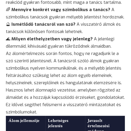
reakciód gyakran fontosabb, mint maga a tanács tartalma.
🌈
Mennyire konkrét vagy szimbolikus a tanács?
A
szimbolikus tanácsok gyakran mélyebb jelentést hordoznak.
🔮
Ismétlődő tanácsról van szó?
A visszatérő álmok és
tanácsok különösen fontosak lehetnek.
🌊
Milyen élethelyzetben vagy jelenleg?
A jelenlegi
dilemmáid, kihívásaid gyakran tükröződnek álmaidban.
Az álomértelmezés során fontos, hogy ne ragadjunk le a
szó szerinti jelentésnél. A tanácsról szóló álmok gyakran
szimbolikus nyelven kommunikálnak, és a mélyebb jelentés
feltárásához szükség lehet az álom egyéb elemeinek,
helyszíneinek, szereplőinek és hangulatának elemzésére is.
Hasznos lehet
álomnapló vezetése
, amelyben rögzíted az
álmaidat és a hozzájuk kapcsolódó érzéseket, gondolatokat.
Ez idővel segíthet felismerni a visszatérő mintázatokat és
szimbólumokat.
Álom jellemzője
Lehetséges
Javasolt
jelentés
értelmezési