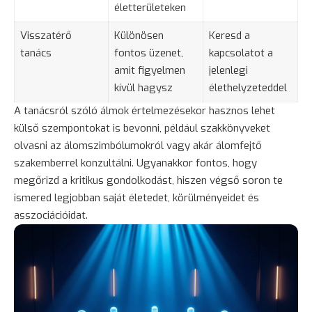
életterületeken
Visszatérő
Különösen
Keresd a
tanács
fontos üzenet,
kapcsolatot a
amit figyelmen
jelenlegi
kívül hagysz
élethelyzeteddel
A tanácsról szóló álmok értelmezésekor hasznos lehet
külső szempontokat is bevonni, például szakkönyveket
olvasni az álomszimbólumokról vagy akár álomfejtő
szakemberrel konzultálni. Ugyanakkor fontos, hogy
megőrizd a kritikus gondolkodást, hiszen végső soron te
ismered legjobban saját életedet, körülményeidet és
asszociációidat.