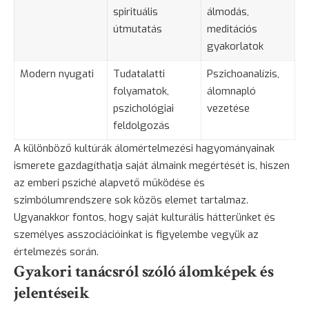
spirituális
álmodás,
útmutatás
meditációs
gyakorlatok
Modern nyugati
Tudatalatti
Pszichoanalízis,
folyamatok,
álomnapló
pszichológiai
vezetése
feldolgozás
A különböző kultúrák álomértelmezési hagyományainak
ismerete gazdagíthatja saját álmaink megértését is, hiszen
az emberi psziché alapvető működése és
szimbólumrendszere sok közös elemet tartalmaz.
Ugyanakkor fontos, hogy saját kulturális hátterünket és
személyes asszociációinkat is figyelembe vegyük az
értelmezés során.
Gyakori tanácsról szóló álomképek és
jelentéseik