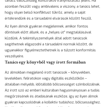
tanács valószínűleg konstruktív iránymutatást jelent. Ha
azonban feszült vagy ambivalens a viszony, a tanács lehet,
hogy olyan belső konfliktust tükröz, amely a saját
értékrendünk és a társadalmi elvárások között feszül.
Az ilyen álmok gyakran megjelennek, amikor fontos
döntések előtt állunk, és a „helyes út” megtalálásával
küzdünk. A tekintélyszemélyek által adott tanácsok
segíthetnek eligazodni a társadalmi normák között, de
ugyanakkor figyelmeztethetnek is a túlzott konformitás
veszélyeire.
Tanács egy könyvből vagy írott formában
Az álmokban megjelenő írott tanácsok – könyvekben,
levelekben, feliratokon vagy digitális eszközökön –
általában mélyebb, időtállóbb bölcsességet szimbolizálnak.
Az írott szó az emberi kultúrában hagyományosan a tudás
megőrzésének és átadásának eszköze, így az ilyen álmok
gyakran kapcsolódnak a kollektív tudáshoz, bölcsességhez.