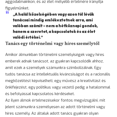
aggodalmainkon, és az élet mélyebb értelmére irányítja
figyelmünket.
„A halál közelségében vagy azon túl lévők
tanácsai mindig emlékeztetnek arra, ami
valóban számít – nem a hétköznapi gondok,
hanem a
szeretet
, a kapcsolatok és az élet
valódi értékei.”
Tanács egy történelmi vagy híres személytől
Amikor álmunkban történelmi személyiségek vagy híres
emberek adnak tanácsot, az gyakran kapcsolódik ahhoz,
amit ezek a személyek számunkra szimbolizálnak. Egy
tudós tanácsa az intellektuális kíváncsiságot és a racionális
megközelítést képviselheti, egy művész a kreativitást és
önkifejezést, egy politikus vagy vezető pedig a hatalommal
és befolyással kapcsolatos kérdéseket.
Az ilyen álmok értelmezésekor fontos megvizsgálni, mit
jelent számunkra személyesen az adott történelmi vagy
híres személy. Az általuk adott tanács gyakran olyan