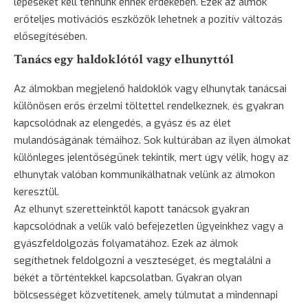
lépéseket kell tennünk ennek érdekében. Ezek az álmok
erőteljes motivációs eszközök lehetnek a pozitív változás
elősegítésében.
Tanács egy haldoklótól vagy elhunyttól
Az álmokban megjelenő haldoklók vagy elhunytak tanácsai
különösen erős érzelmi töltettel rendelkeznek, és gyakran
kapcsolódnak az elengedés, a gyász és az élet
mulandóságának témáihoz. Sok kultúrában az ilyen álmokat
különleges jelentőségűnek tekintik, mert úgy vélik, hogy az
elhunytak valóban kommunikálhatnak velünk az álmokon
keresztül.
Az elhunyt szeretteinktől kapott tanácsok gyakran
kapcsolódnak a velük való befejezetlen ügyeinkhez vagy a
gyászfeldolgozás folyamatához. Ezek az álmok
segíthetnek feldolgozni a veszteséget, és megtalálni a
békét a történtekkel kapcsolatban. Gyakran olyan
bölcsességet közvetítenek, amely túlmutat a mindennapi