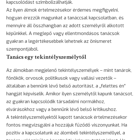
kapcsolódást szimbolizálhatják.
Az ilyen álmok értelmezésekor érdemes megfigyelni,
hogyan érezzük magunkat a tanáccsal kapcsolatban, és
mennyire áll összhangban az adott személyről alkotott
képünkkel. A meglepő vagy ellentmondásos tanácsok
gyakran a legértékesebbek lehetnek az önismeret
szempontjából.
Tanács egy tekintélyszemélytől
Az álmokban megjelenő tekintélyszemélyek – mint tanárok,
főnökök, orvosok, politikusok vagy vallási vezetők –
általában a bennünk lévő belső autoritást, a „felettes én”
hangját képviselik. Amikor ilyen személytől kapunk tanácsot,
az gyakran kapcsolódik társadalmi normákhoz,
elvárásokhoz vagy a bennünk lévő belső kritikushoz.
A tekintélyszemélyektől kapott tanácsok értelmezésekor
fontos megvizsgálni a hozzájuk fűződő viszonyunkat. Ha
pozitív a kapcsolatunk az álombeli tekintélyszeméllyel, a