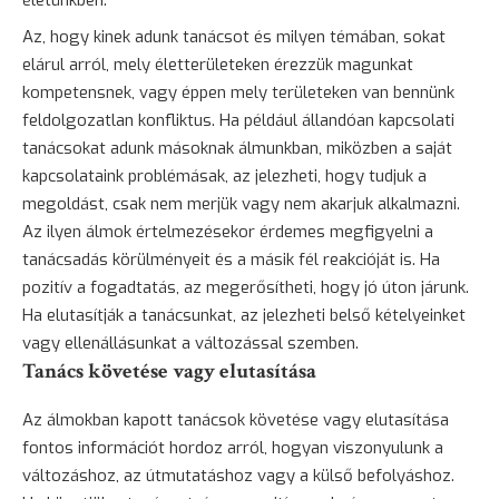
életünkben.
Az, hogy kinek adunk tanácsot és milyen témában, sokat
elárul arról, mely életterületeken érezzük magunkat
kompetensnek, vagy éppen mely területeken van bennünk
feldolgozatlan konfliktus. Ha például állandóan kapcsolati
tanácsokat adunk másoknak álmunkban, miközben a saját
kapcsolataink problémásak, az jelezheti, hogy tudjuk a
megoldást, csak nem merjük vagy nem akarjuk alkalmazni.
Az ilyen álmok értelmezésekor érdemes megfigyelni a
tanácsadás körülményeit és a másik fél reakcióját is. Ha
pozitív a fogadtatás, az megerősítheti, hogy jó úton járunk.
Ha elutasítják a tanácsunkat, az jelezheti belső kételyeinket
vagy ellenállásunkat a változással szemben.
Tanács követése vagy elutasítása
Az álmokban kapott tanácsok követése vagy elutasítása
fontos információt hordoz arról, hogyan viszonyulunk a
változáshoz, az útmutatáshoz vagy a külső befolyáshoz.