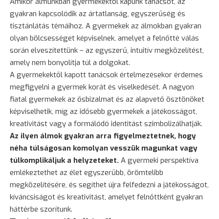
Amikor álmunkban gyermekektől kapunk tanácsot, az
gyakran kapcsolódik az ártatlanság, egyszerűség és
tisztánlátás témáihoz. A gyermekek az álmokban gyakran
olyan bölcsességet képviselnek, amelyet a felnőtté válás
során elveszítettünk – az egyszerű, intuitív megközelítést,
amely nem bonyolítja túl a dolgokat.
A gyermekektől kapott tanácsok értelmezésekor érdemes
megfigyelni a gyermek korát és viselkedését. A nagyon
fiatal gyermekek az ősbizalmat és az alapvető ösztönöket
képviselhetik, míg az idősebb gyermekek a játékosságot,
kreativitást vagy a formálódó identitást szimbolizálhatják.
Az ilyen álmok gyakran arra figyelmeztetnek, hogy
néha túlságosan komolyan vesszük magunkat vagy
túlkomplikáljuk a helyzeteket.
A gyermeki perspektíva
emlékeztethet az élet egyszerűbb, örömtelibb
megközelítésére, és segíthet újra felfedezni a játékosságot,
kíváncsiságot és kreativitást, amelyet felnőttként gyakran
háttérbe szorítunk.