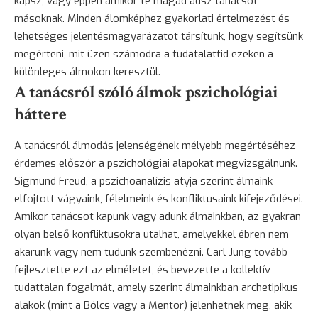
kapsz, vagy éppen amikor te magad adsz tanácsot
másoknak. Minden álomképhez gyakorlati értelmezést és
lehetséges jelentésmagyarázatot társítunk, hogy segítsünk
megérteni, mit üzen számodra a tudatalattid ezeken a
különleges álmokon keresztül.
A tanácsról szóló álmok pszichológiai
háttere
A tanácsról álmodás jelenségének mélyebb megértéséhez
érdemes először a pszichológiai alapokat megvizsgálnunk.
Sigmund Freud, a pszichoanalízis atyja szerint álmaink
elfojtott vágyaink, félelmeink és konfliktusaink kifejeződései.
Amikor tanácsot kapunk vagy adunk álmainkban, az gyakran
olyan belső konfliktusokra utalhat, amelyekkel ébren nem
akarunk vagy nem tudunk szembenézni. Carl Jung tovább
fejlesztette ezt az elméletet, és bevezette a kollektív
tudattalan fogalmát, amely szerint álmainkban archetipikus
alakok (mint a Bölcs vagy a Mentor) jelenhetnek meg, akik