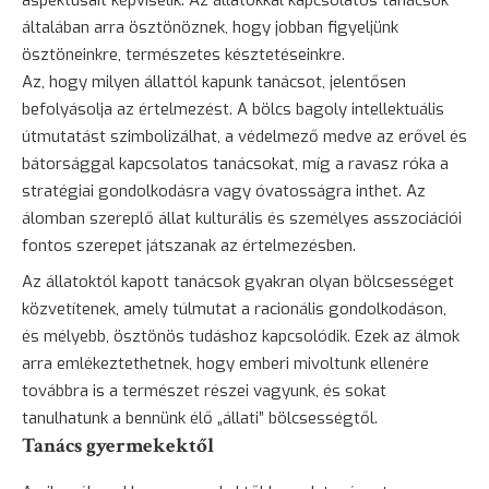
általában arra
ösztönöznek
, hogy jobban figyeljünk
ösztöneinkre, természetes késztetéseinkre.
Az, hogy milyen állattól kapunk tanácsot, jelentősen
befolyásolja az értelmezést. A bölcs
bagoly
intellektuális
útmutatást szimbolizálhat, a védelmező
medve
az erővel és
bátorsággal kapcsolatos tanácsokat, míg a ravasz róka a
stratégiai gondolkodásra vagy óvatosságra inthet. Az
álomban szereplő állat kulturális és személyes asszociációi
fontos szerepet játszanak az értelmezésben.
Az állatoktól kapott tanácsok gyakran olyan bölcsességet
közvetítenek, amely túlmutat a racionális gondolkodáson,
és mélyebb, ösztönös tudáshoz kapcsolódik. Ezek az álmok
arra emlékeztethetnek, hogy emberi mivoltunk ellenére
továbbra is a természet részei vagyunk, és sokat
tanulhatunk a bennünk élő „állati” bölcsességtől.
Tanács gyermekektől