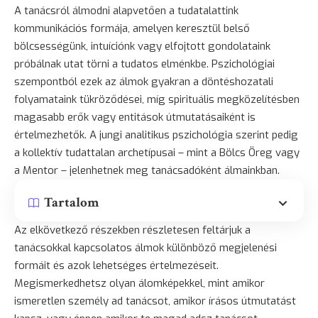
A tanácsról álmodni alapvetően a tudatalattink
kommunikációs formája, amelyen keresztül belső
bölcsességünk, intuíciónk vagy elfojtott gondolataink
próbálnak utat törni a tudatos elménkbe. Pszichológiai
szempontból ezek az álmok gyakran a döntéshozatali
folyamataink tükröződései, míg spirituális megközelítésben
magasabb erők vagy entitások útmutatásaiként is
értelmezhetők. A jungi analitikus pszichológia szerint pedig
a kollektív tudattalan archetípusai – mint a Bölcs Öreg vagy
a Mentor – jelenhetnek meg tanácsadóként álmainkban.
Tartalom
Az elkövetkező részekben részletesen feltárjuk a
tanácsokkal kapcsolatos álmok különböző megjelenési
formáit és azok lehetséges értelmezéseit.
Megismerkedhetsz olyan álomképekkel, mint amikor
ismeretlen személy ad tanácsot, amikor írásos útmutatást