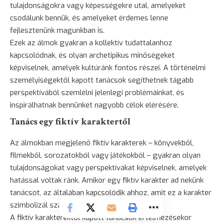
tulajdonságokra vagy képességekre utal, amelyeket
csodálunk bennük, és amelyeket érdemes lenne
fejlesztenünk magunkban is.
Ezek az álmok gyakran a kollektív tudattalanhoz
kapcsolódnak, és olyan archetipikus minőségeket
képviselnek, amelyek kultúránk fontos részei. A történelmi
személyiségektől kapott tanácsok segíthetnek tágabb
perspektívából szemlélni jelenlegi problémáinkat, és
inspirálhatnak bennünket nagyobb célok elérésére.
Tanács egy fiktív karaktertől
Az álmokban megjelenő fiktív karakterek – könyvekből,
filmekből, sorozatokból vagy játékokból – gyakran olyan
tulajdonságokat vagy perspektívákat képviselnek, amelyek
hatással voltak ránk. Amikor egy fiktív karakter ad nekünk
tanácsot, az általában kapcsolódik ahhoz, amit ez a karakter
szimbolizál számunkra.
A fiktív karakterektől kapott tanácsok értelmezésekor