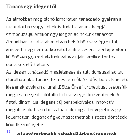
Tanács egy idegentől
Az álmokban megjelenő ismeretlen tanácsadó gyakran a
tudatalattink vagy kollektív tudattalanunk hangját
szimbolizálja. Amikor egy idegen ad nekünk tanácsot
álmunkban, az általában olyan belső bölcsességre utal,
amelyet még nem tudatosítottunk teljesen. Ez a fajta álom
különösen gyakori életünk válaszútjain, amikor fontos
döntések előtt állunk.
Az idegen tanácsadó megjelenése és tulajdonságai sokat
elárulhatnak a tanács természetéről. Az idős, bölcs kinézetű
idegenek gyakran a jungi „Bölcs Öreg” archetípust testesítik
meg, és mélyebb, időtálló bölcsességet közvetítenek. A
fiatal, dinamikus idegenek új perspektívákat, innovatív
megoldásokat szimbolizálhatnak, míg a fenyegető vagy
kellemetlen idegenek figyelmeztethetnek a rossz döntések
következményeire.
„A legváratlanabb helyekről érkező tanácsok