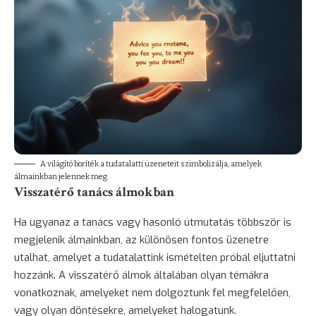
A világító boríték a tudatalatti üzeneteit szimbolizálja, amelyek
álmainkban jelennek meg.
Visszatérő tanács álmokban
Ha ugyanaz a tanács vagy hasonló útmutatás többször is
megjelenik álmainkban, az különösen fontos üzenetre
utalhat, amelyet a tudatalattink ismételten próbál eljuttatni
hozzánk. A visszatérő álmok általában olyan témákra
vonatkoznak, amelyeket nem dolgoztunk fel megfelelően,
vagy olyan döntésekre, amelyeket halogatunk.