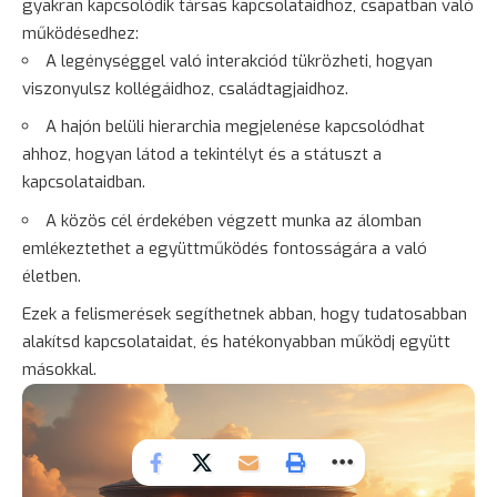
gyakran kapcsolódik társas kapcsolataidhoz, csapatban való
működésedhez:
A legénységgel való interakciód tükrözheti, hogyan
viszonyulsz kollégáidhoz, családtagjaidhoz.
A hajón belüli hierarchia megjelenése kapcsolódhat
ahhoz, hogyan látod a tekintélyt és a státuszt a
kapcsolataidban.
A közös cél érdekében végzett munka az álomban
emlékeztethet a együttműködés fontosságára a való
életben.
Ezek a felismerések segíthetnek abban, hogy tudatosabban
alakítsd kapcsolataidat, és hatékonyabban működj együtt
másokkal.