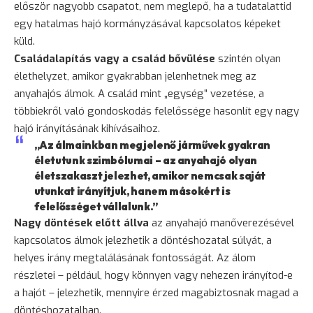
először nagyobb csapatot, nem meglepő, ha a tudatalattid
egy hatalmas hajó kormányzásával kapcsolatos képeket
küld.
Családalapítás vagy a család bővülése
szintén olyan
élethelyzet, amikor gyakrabban jelenhetnek meg az
anyahajós álmok. A család mint „egység” vezetése, a
többiekről való gondoskodás felelőssége hasonlít egy nagy
hajó irányításának kihívásaihoz.
„Az álmainkban megjelenő járművek gyakran
életutunk szimbólumai – az anyahajó olyan
életszakaszt jelezhet, amikor nemcsak saját
utunkat irányítjuk, hanem másokért is
felelősséget vállalunk.”
Nagy döntések előtt állva
az anyahajó manőverezésével
kapcsolatos álmok jelezhetik a döntéshozatal súlyát, a
helyes irány megtalálásának fontosságát. Az álom
részletei – például, hogy könnyen vagy nehezen irányítod-e
a hajót – jelezhetik, mennyire érzed magabiztosnak magad a
döntéshozatalban.