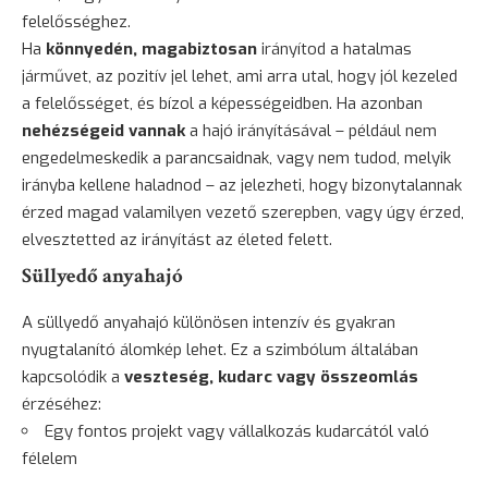
felelősséghez.
Ha
könnyedén, magabiztosan
irányítod a hatalmas
járművet, az pozitív jel lehet, ami arra utal, hogy jól kezeled
a felelősséget, és bízol a képességeidben. Ha azonban
nehézségeid vannak
a hajó irányításával – például nem
engedelmeskedik a parancsaidnak, vagy nem tudod, melyik
irányba kellene haladnod – az jelezheti, hogy bizonytalannak
érzed magad valamilyen vezető szerepben, vagy úgy érzed,
elvesztetted az irányítást az életed felett.
Süllyedő anyahajó
A süllyedő anyahajó különösen intenzív és gyakran
nyugtalanító álomkép lehet. Ez a szimbólum általában
kapcsolódik a
veszteség, kudarc vagy összeomlás
érzéséhez:
Egy fontos projekt vagy vállalkozás kudarcától való
félelem