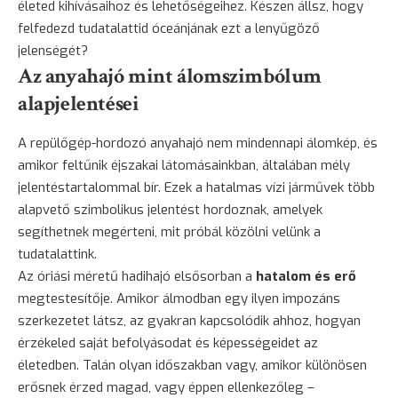
életed kihívásaihoz és lehetőségeihez. Készen állsz, hogy
felfedezd tudatalattid óceánjának ezt a lenyűgöző
jelenségét?
Az anyahajó mint álomszimbólum
alapjelentései
A repülőgép-hordozó anyahajó nem mindennapi álomkép, és
amikor feltűnik éjszakai látomásainkban, általában mély
jelentéstartalommal bír. Ezek a hatalmas vízi járművek több
alapvető szimbolikus jelentést hordoznak, amelyek
segíthetnek megérteni, mit próbál közölni velünk a
tudatalattink.
Az óriási méretű hadihajó elsősorban a
hatalom és erő
megtestesítője. Amikor álmodban egy ilyen impozáns
szerkezetet látsz, az gyakran kapcsolódik ahhoz, hogyan
érzékeled saját befolyásodat és képességeidet az
életedben. Talán olyan időszakban vagy, amikor különösen
erősnek érzed magad, vagy éppen ellenkezőleg –