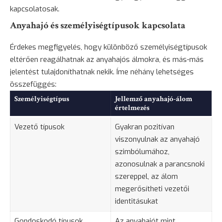
kapcsolatosak.
Anyahajó és személyiségtípusok kapcsolata
Érdekes megfigyelés, hogy különböző személyiségtípusok
eltérően reagálhatnak az anyahajós álmokra, és más-más
jelentést tulajdoníthatnak nekik. Íme néhány lehetséges
összefüggés:
Személyiségtípus
Jellemző anyahajó-álom
értelmezés
Vezető típusok
Gyakran pozitívan
viszonyulnak az anyahajó
szimbólumához,
azonosulnak a parancsnoki
szereppel, az álom
megerősítheti vezetői
identitásukat
Gondoskodó típusok
Az anyahajót mint