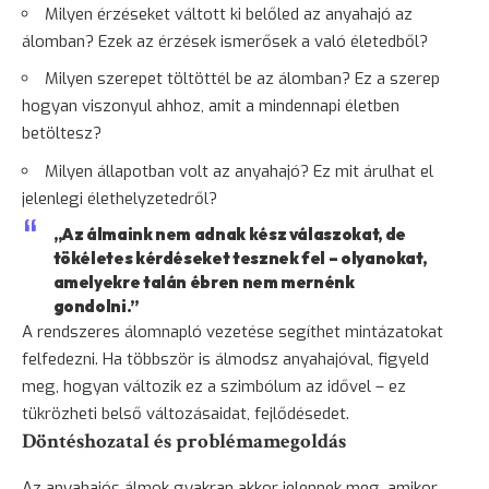
Milyen érzéseket váltott ki belőled az anyahajó az
álomban? Ezek az érzések ismerősek a való életedből?
Milyen szerepet töltöttél be az álomban? Ez a szerep
hogyan viszonyul ahhoz, amit a mindennapi életben
betöltesz?
Milyen állapotban volt az anyahajó? Ez mit árulhat el
jelenlegi élethelyzetedről?
„Az álmaink nem adnak kész válaszokat, de
tökéletes kérdéseket tesznek fel – olyanokat,
amelyekre talán ébren nem mernénk
gondolni.”
A rendszeres
álomnapló vezetése
segíthet mintázatokat
felfedezni. Ha többször is álmodsz anyahajóval, figyeld
meg, hogyan változik ez a szimbólum az idővel – ez
tükrözheti belső változásaidat, fejlődésedet.
Döntéshozatal és problémamegoldás
Az anyahajós álmok gyakran akkor jelennek meg, amikor