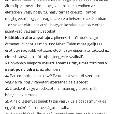
álom figyelmeztethet, hogy valami nincs rendben az
életedben, vagy hogy túl nagy terhet cipelsz. Fontos
megfigyelni, hogyan reagálsz erre a helyzetre az álomban
– ez sokat elárulhat arról, hogyan kezeled a valós életben
jelentkező válsághelyzeteket.
Kikötőben álló anyahajó
a pihenés, feltöltődés vagy
átmeneti állapot szimbóluma lehet. Talán most gyűjtesz
erőt egy nagyobb változás előtt, vagy éppen átértékeled az
életed irányát, mielőtt újra „tengerre szállnál”.
Az anyahajó állapota mellett érdemes figyelmet fordítani a
saját pozíciódra
is az álomban:
🌊 Parancsnoki hídon állsz? Ez utalhat vezetői szerepre
vagy arra, hogy irányítani szeretnéd az életedet.
🌊 Utasként vagy a fedélzeten? Talán úgy érzed, más
irányítja az életedet.
🌊 A hajó legénységének tagja vagy? Ez a csapatmunka és
együttműködés fontosságára utalhat.
🌊 A hajót kívülről figyeled? Lehetséges, hogy távolságot