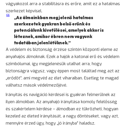
vágyakozol arra a stabilitásra és erőre, amit ez a hatalmas
szerkezet képvisel.
„Az álmainkban megjelenő hatalmas
szerkezetek gyakran belső erőnk és
potenciálunk kivetülései, amelyek akkor is
léteznek, amikor ébren nem vagyunk
tudatában jelenlétüknek.”
A védelem és
biztonság
érzése szintén központi eleme az
anyahajós álmoknak. Ezek a hajók a katonai erő és védelem
szimbólumai, így megjelenésük utalhat arra, hogy
biztonságra vágysz, vagy éppen most találtad meg azt az
„erődöt”, ami megvéd az élet viharaiban. Esetleg te magad
válhatsz mások védelmezőjévé.
Irányítás és navigáció kérdései is gyakran felmerülnek az
ilyen álmokban. Az anyahajó irányítása komoly felelősség
és szakértelem kérdése – álmodban ez tükrözheti, hogyan
kezeled az életed irányítását, a nagy döntéseket, vagy azt,
mennyire érzed úgy, hogy „jó irányba” haladsz.