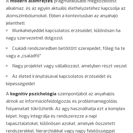
A
modern álomfejtés
pragmatikusabb megközelítést
alkalmaz, és az egyén aktuális élethelyzetéhez kapcsolja az
álomszimbólumokat. Ebben a kontextusban az anyahajó
jelentheti:
Munkahelyeddel kapcsolatos érzéseidet, különösen ha
nagy szervezetnél dolgozol
Családi rendszeredben betöltött szerepedet, főleg ha te
vagy a „családfő”
Nagy projektet vagy vállalkozást, amelyben részt veszel
Az életed irányításával kapcsolatos érzéseidet és
képességeidet
A
kognitív pszichológia
szempontjából az anyahajós
álmok az információfeldolgozás és problémamegoldás
folyamatait tükrözhetik. Az agy használhatja ezt a komplex
képet, hogy integrálja és rendszerezze a napi
tapasztalatokat, különösen azokat, amelyek összetett
rendszerekkel, hierarchiákkal vagy nagy felelősséggel