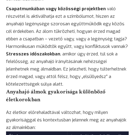
Csapatmunkában vagy közösségi projektben
való
részvétel is aktiválhatja ezt a szimbólumot, hiszen az
anyahajó legénysége szorosan együttműködik egy közös
cél érdekében. Az álom tükrözheti, hogyan érzed magad
ebben a csapatban – vezető vagy, vagy a legénység tagja?
Harmonikusan működtök együtt, vagy konfliktusok vannak?
Stresszes időszakokban
, amikor úgy érzed, túl sok a
felelősség, az anyahajó irányításának nehézségei
jelenhetnek meg álmaidban. Ez jelezheti, hogy túlterheltnek
érzed magad, vagy attól félsz, hogy „elsüllyedsz” a
kötelezettségek súlya alatt.
Anyahajó álmok gyakorisága különböző
életkorokban
Az életkor előrehaladtával változhat, hogy milyen
gyakorisággal és kontextusban jelennek meg az anyahajók
az álmainkban: