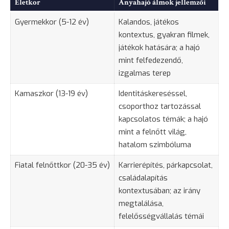
Életkor
Anyahajó álmok jellemzői
Gyermekkor (5-12 év)
Kalandos, játékos
kontextus, gyakran filmek,
játékok hatására; a hajó
mint felfedezendő,
izgalmas terep
Kamaszkor (13-19 év)
Identitáskereséssel,
csoporthoz tartozással
kapcsolatos témák; a hajó
mint a felnőtt világ,
hatalom szimbóluma
Fiatal felnőttkor (20-35 év)
Karrierépítés, párkapcsolat,
családalapítás
kontextusában; az irány
megtalálása,
felelősségvállalás témái