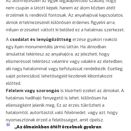
Az álomfejtésben az egyik legalapvetőbb szabály, hogy
nem csupán a látott képek, hanem az álom közben átélt
érzelmek is rendkívül fontosak. Az anyahajóval kapcsolatos
álmok értelmezésénél különösen érdemes figyelni arra,
milyen érzéseket váltott ki belőled ez a hatalmas szerkezet.
A
csodálat és lenyűgözöttség
érzése gyakori reakció
egy ilyen monumentális jármű láttán. Ha álmodban
ámulattal tekintesz az anyahajóra, az jelezheti, hogy
elismeréssel tekintesz valamire vagy valakire az életedben,
aki nagy hatalommal vagy befolyással rendelkezik. Esetleg
saját potenciálod, lehetőségeid kezdenek kibontakozni
előtted.
Félelem
vagy
szorongás
is kísérheti ezeket az álmokat. A
hatalmas hadihajó fenyegető is lehet, különösen ha
ellenségként jelenik meg. Ez az érzés tükrözheti a
hatalomtól, autoritástól való félelmedet, vagy azt, hogy
nyomasztónak érzed a felelősséget, amit cipelsz.
„Az álmainkban átélt érzelmek gyakran