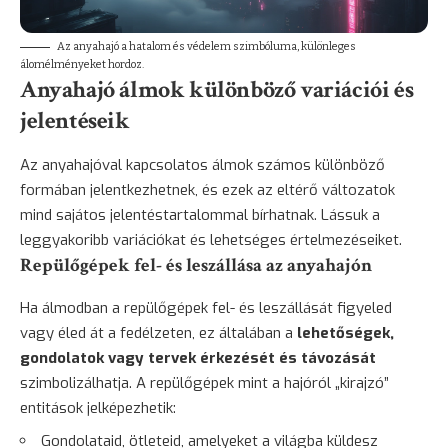
Az anyahajó a hatalom és védelem szimbóluma, különleges
álomélményeket hordoz.
Anyahajó álmok különböző variációi és
jelentéseik
Az anyahajóval kapcsolatos álmok számos különböző
formában jelentkezhetnek, és ezek az eltérő változatok
mind sajátos jelentéstartalommal bírhatnak. Lássuk a
leggyakoribb variációkat és lehetséges értelmezéseiket.
Repülőgépek fel- és leszállása az anyahajón
Ha álmodban a repülőgépek fel- és leszállását figyeled
vagy éled át a fedélzeten, ez általában a
lehetőségek,
gondolatok vagy tervek érkezését és távozását
szimbolizálhatja. A repülőgépek mint a hajóról „kirajzó”
entitások jelképezhetik:
Gondolataid, ötleteid, amelyeket a világba küldesz