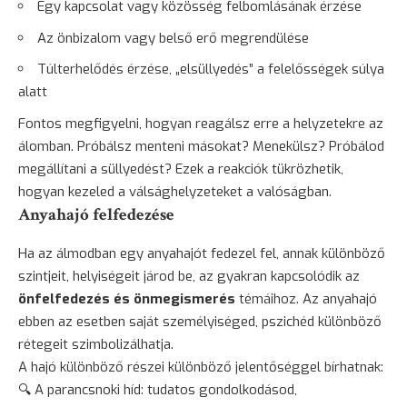
Egy kapcsolat vagy közösség felbomlásának érzése
Az önbizalom vagy belső erő megrendülése
Túlterhelődés érzése, „elsüllyedés” a felelősségek súlya
alatt
Fontos megfigyelni, hogyan reagálsz erre a helyzetekre az
álomban. Próbálsz menteni másokat? Menekülsz? Próbálod
megállítani a süllyedést? Ezek a reakciók tükrözhetik,
hogyan kezeled a válsághelyzeteket a valóságban.
Anyahajó felfedezése
Ha az álmodban egy anyahajót fedezel fel, annak különböző
szintjeit, helyiségeit járod be, az gyakran kapcsolódik az
önfelfedezés és önmegismerés
témáihoz. Az anyahajó
ebben az esetben saját személyiséged, pszichéd különböző
rétegeit szimbolizálhatja.
A hajó különböző részei különböző jelentőséggel bírhatnak:
🔍 A parancsnoki híd: tudatos gondolkodásod,