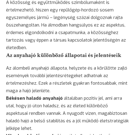
A közösség és együttműködés szimbólumaként is
értelmezhető, hiszen egy repülőgép-hordozó sosem
egyszemélyes jármű – legénység százai dolgoznak rajta
összehangoltan. Ha álmodban hangsúlyos ez az aspektus,
érdemes elgondolkodni a csapatmunka, a közösséghez
tartozás vagy éppen a társas kapcsolatok jelentőségén az
életedben.
Az anyahajó különböző állapotai és jelentéseik
Az álombeli anyahajó állapota, helyzete és a körülötte zajló
események további jelentésrétegeket adhatnak az
értelmezéshez. Ezek a részletek gyakran fontosabbak, mint
maga a hajó jelenléte.
Békésen haladó anyahajó
általában pozitív jel, ami arra
utal, hogy jó úton haladsz, és az életed különböző
aspektusai rendben vannak. A nyugodt vízen, magabiztosan
haladó hajó a belső stabilitás és a jól működő életstratégiák
jelképe lehet.