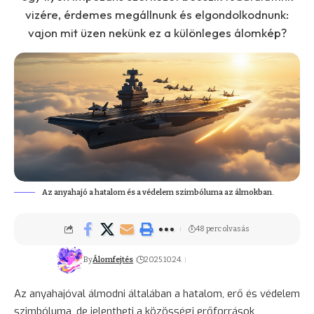
vizére, érdemes megállnunk és elgondolkodnunk:
vajon mit üzen nekünk ez a különleges álomkép?
Az anyahajó a hatalom és a védelem szimbóluma az álmokban.
48 perc olvasás
By
Álomfejtés
2025.10.24.
Az anyahajóval álmodni általában a hatalom, erő és védelem
szimbóluma, de jelentheti a közösségi erőforrások