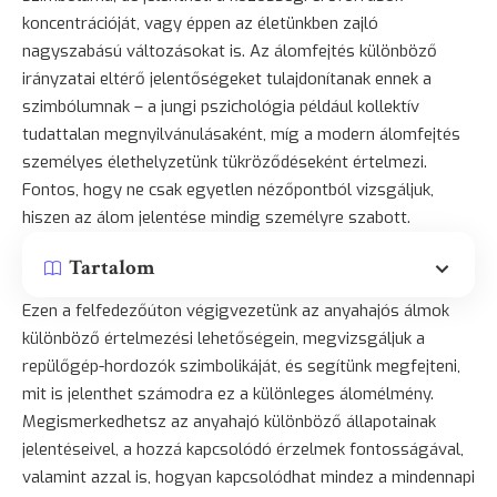
koncentrációját, vagy éppen az életünkben zajló
nagyszabású változásokat is. Az álomfejtés különböző
irányzatai eltérő jelentőségeket tulajdonítanak ennek a
szimbólumnak – a jungi pszichológia például kollektív
tudattalan megnyilvánulásaként, míg a modern álomfejtés
személyes élethelyzetünk tükröződéseként értelmezi.
Fontos, hogy ne csak egyetlen nézőpontból vizsgáljuk,
hiszen az álom jelentése mindig személyre szabott.
Tartalom
Ezen a felfedezőúton végigvezetünk az anyahajós álmok
különböző értelmezési lehetőségein, megvizsgáljuk a
repülőgép-hordozók szimbolikáját, és segítünk megfejteni,
mit is jelenthet számodra ez a különleges álomélmény.
Megismerkedhetsz az anyahajó különböző állapotainak
jelentéseivel, a hozzá kapcsolódó érzelmek fontosságával,
valamint azzal is, hogyan kapcsolódhat mindez a mindennapi