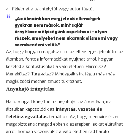
Félelmet a tekintélytől vagy autoritástól
„Az álmainkban megjelenő ellenségek
gyakran nem mások, mint saját
árnyékszemélyiségünk aspektusai – olyan
részek, amelyeket nem akarunk elismerni vagy
szembenézni velük.”
Az, hogy hogyan reagálsz erre az ellenséges jelenlétre az
álomban, fontos információkat nyújthat arról, hogyan
kezeled a konfliktusokat a való életben. Harcolsz?
Menekülsz
? Tárgyalsz? Mindegyik stratégia más-más
megküzdési mechanizmust tükrözhet.
Anyahajó irányítása
Ha te magad irányítod az anyahajót az álmodban, ez
általában kapcsolódik az
irányítás, vezetés és
felelősségvállalás
témáihoz. Az, hogy mennyire érzed
magabiztosnak magad ebben a szerepben, sokat elárulhat
arról, hogyan viszonyulsz a való életben rád háruló