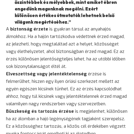
őszintébbek és mélyebbek, mint amiket ébren
engedünk magunknak megélni. Ezért
különösen értékes útmutatók lehetnek belső
világunk megértéséhez.”
A
biztonság érzete
is gyakran társul az anyahajós
álmokhoz. Ha a hajón tartózkodva védettnek érzed magad,
az jelezheti, hogy megtaláltad azt a helyet, közösséget
vagy élethelyzetet, ahol biztonságban érzed magad. Ez az
érzés különösen jelentőségteljes lehet, ha az utóbbi időben
sok bizonytalanságot éltél át.
Elveszettség vagy jelentéktelenség
érzése is
felmerülhet, hiszen egy ilyen óriási szerkezet mellett az
egyén egészen kicsinek tűnhet. Ez az érzés kapcsolódhat
ahhoz, hogy túl kicsinek vagy jelentéktelennek érzed magad
valamilyen nagy rendszerben vagy szervezetben.
Büszkeség és tartozás érzése
is megjelenhet, különösen
ha az álomban a hajó legénységének tagjaként szerepelsz.
Ez a közösséghez tartozás, a közös cél érdekében végzett
munka fontosságát emelheti ki az életedben.