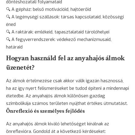
döntéshozatali folyamataid
🔍 A gépház: belső motivációid, hajtóerőid
🔍 A legénységi szállások: társas kapcsolataid, közösségi
éned
🔍 A raktárak: emlékeid, tapasztalataid tárolóhelyei
🔍 A fegyverrendszerek: védekező mechanizmusaid,
határaid
Hogyan használd fel az anyahajós álmok
üzenetét?
Az álmok értelmezése csak akkor válik igazán hasznossá,
ha az így nyert felismeréseket be tudod építeni a mindennapi
életedbe. Az anyahajós álmok különösen gazdag
szimbolikája számos területen nyújthat értékes útmutatást.
Önreflexió és személyes fejlődés
Az anyahajós álmok kiváló lehetőséget kínálnak az
önreflexióra. Gondold át a következő kérdéseket: