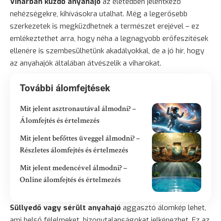
Viharban küzdő anyahajó
az életedben jelentkező
nehézségekre, kihívásokra utalhat. Még a legerősebb
szerkezetek is megküzdhetnek a természet erejével – ez
emlékeztethet arra, hogy néha a legnagyobb erőfeszítések
ellenére is szembesülhetünk akadályokkal, de a jó hír, hogy
az anyahajók általában átvészelik a viharokat.
További álomfejtések
Mit jelent asztronautával álmodni? –
Álomfejtés és értelmezés
Mit jelent befőttes üveggel álmodni? –
Részletes álomfejtés és értelmezés
Mit jelent medencével álmodni? –
Online álomfejtés és értelmezés
Süllyedő vagy sérült anyahajó
aggasztó álomkép lehet,
ami belső félelmeket, bizonytalanságokat jelképezhet. Ez az