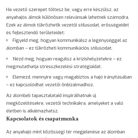
Ha vezető szerepet töltesz be, vagy erre készülsz, az
anyahajós álmok különösen relevánsak lehetnek számodra.
Ezek az álmok tükrözhetik vezetői stílusodat, erősségeidet
és fejlesztendő területeidet:
Figyeld meg, hogyan kommunikálsz a legénységgel az
álomban – ez tükrözheti kommunikációs stílusodat.
Nézd meg, hogyan reagálsz a krízishelyzetekre – ez
megmutathatja stresszkezelési stratégiáidat.
Elemezd, mennyire vagy magabiztos a hajó irányításában
– ez kapcsolódhat vezetői önbizalmadhoz.
Az álombeli tapasztalataid inspirálhatnak új
megközelítésekre, vezetői technikákra, amelyeket a való
életben is alkalmazhatsz.
Kapcsolatok és csapatmunka
Az anyahajó mint közösségi tér megjelenése az álomban