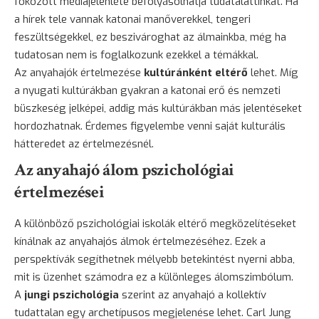
fokozott médiajelenléte befolyásolhatja tudatalattinkat. Ha
a hírek tele vannak katonai manőverekkel, tengeri
feszültségekkel, ez beszivároghat az álmainkba, még ha
tudatosan nem is foglalkozunk ezekkel a témákkal.
Az anyahajók értelmezése
kultúránként eltérő
lehet. Míg
a nyugati kultúrákban gyakran a katonai erő és nemzeti
büszkeség jelképei, addig más kultúrákban más jelentéseket
hordozhatnak. Érdemes figyelembe venni saját kulturális
hátteredet az értelmezésnél.
Az anyahajó álom pszichológiai
értelmezései
A különböző pszichológiai iskolák eltérő megközelítéseket
kínálnak az anyahajós álmok értelmezéséhez. Ezek a
perspektívák segíthetnek mélyebb betekintést nyerni abba,
mit is üzenhet számodra ez a különleges álomszimbólum.
A
jungi pszichológia
szerint az anyahajó a kollektív
tudattalan egy archetípusos megjelenése lehet. Carl Jung