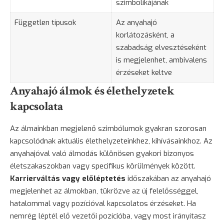
szimbolikájának
Független típusok
Az anyahajó
korlátozásként, a
szabadság elvesztéseként
is megjelenhet, ambivalens
érzéseket keltve
Anyahajó álmok és élethelyzetek
kapcsolata
Az álmainkban megjelenő szimbólumok gyakran szorosan
kapcsolódnak aktuális élethelyzeteinkhez, kihívásainkhoz. Az
anyahajóval való álmodás különösen gyakori bizonyos
életszakaszokban vagy specifikus körülmények között.
Karrierváltás vagy előléptetés
időszakában az anyahajó
megjelenhet az álmokban, tükrözve az új felelősséggel,
hatalommal vagy pozícióval kapcsolatos érzéseket. Ha
nemrég léptél elő vezetői pozícióba, vagy most irányítasz