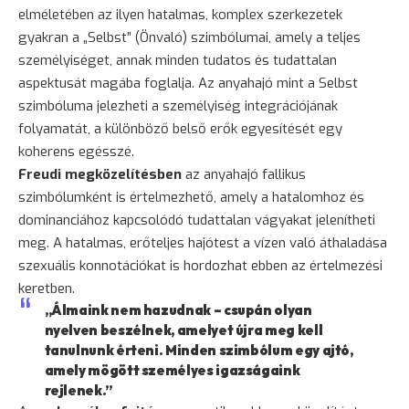
elméletében az ilyen hatalmas, komplex szerkezetek
gyakran a „Selbst” (Önvaló) szimbólumai, amely a teljes
személyiséget, annak minden tudatos és tudattalan
aspektusát magába foglalja. Az anyahajó mint a Selbst
szimbóluma jelezheti a személyiség integrációjának
folyamatát, a különböző belső erők egyesítését egy
koherens egésszé.
Freudi megközelítésben
az anyahajó fallikus
szimbólumként is értelmezhető, amely a hatalomhoz és
dominanciához kapcsolódó tudattalan vágyakat jelenítheti
meg. A hatalmas, erőteljes hajótest a vízen való áthaladása
szexuális konnotációkat is hordozhat ebben az értelmezési
keretben.
„Álmaink nem hazudnak – csupán olyan
nyelven beszélnek, amelyet újra meg kell
tanulnunk érteni. Minden szimbólum egy ajtó,
amely mögött személyes igazságaink
rejlenek.”