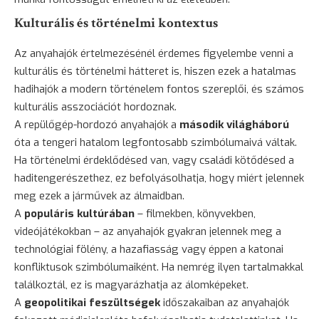
Kulturális és történelmi kontextus
Az anyahajók értelmezésénél érdemes figyelembe venni a
kulturális és történelmi hátteret is, hiszen ezek a hatalmas
hadihajók a modern történelem fontos szereplői, és számos
kulturális asszociációt hordoznak.
A repülőgép-hordozó anyahajók a
második világháború
óta a tengeri hatalom legfontosabb szimbólumaivá váltak.
Ha történelmi érdeklődésed van, vagy családi kötődésed a
haditengerészethez, ez befolyásolhatja, hogy miért jelennek
meg ezek a járművek az álmaidban.
A
populáris kultúrában
– filmekben, könyvekben,
videójátékokban – az anyahajók gyakran jelennek meg a
technológiai fölény, a hazafiasság vagy éppen a katonai
konfliktusok szimbólumaiként. Ha nemrég ilyen tartalmakkal
találkoztál, ez is magyarázhatja az álomképeket.
A
geopolitikai feszültségek
időszakaiban az anyahajók