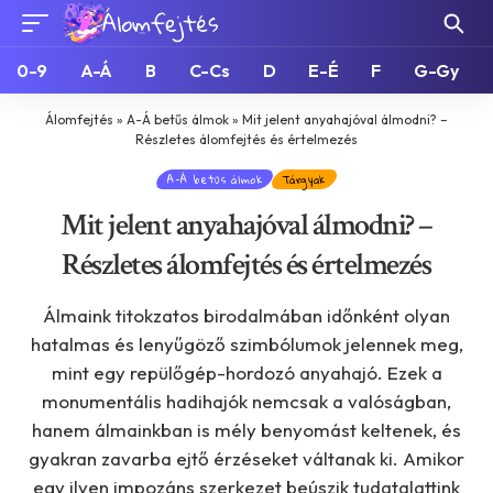
0-9
A-Á
B
C-Cs
D
E-É
F
G-Gy
Álomfejtés
»
A-Á betűs álmok
»
Mit jelent anyahajóval álmodni? –
Részletes álomfejtés és értelmezés
A-Á betűs álmok
Tárgyak
Mit jelent anyahajóval álmodni? –
Részletes álomfejtés és értelmezés
Álmaink titokzatos birodalmában időnként olyan
hatalmas és lenyűgöző szimbólumok jelennek meg,
mint egy repülőgép-hordozó anyahajó. Ezek a
monumentális hadihajók nemcsak a valóságban,
hanem álmainkban is mély benyomást keltenek, és
gyakran zavarba ejtő érzéseket váltanak ki. Amikor
egy ilyen impozáns szerkezet beúszik tudatalattink