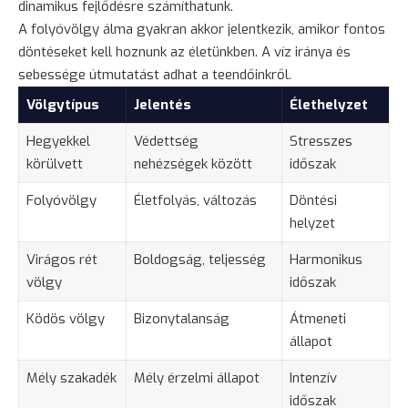
dinamikus fejlődésre számíthatunk.
A folyóvölgy álma gyakran akkor jelentkezik, amikor fontos
döntéseket kell hoznunk az életünkben. A víz iránya és
sebessége útmutatást adhat a teendőinkről.
Völgytípus
Jelentés
Élethelyzet
Hegyekkel
Védettség
Stresszes
körülvett
nehézségek között
időszak
Folyóvölgy
Életfolyás, változás
Döntési
helyzet
Virágos rét
Boldogság, teljesség
Harmonikus
völgy
időszak
Ködös völgy
Bizonytalanság
Átmeneti
állapot
Mély szakadék
Mély érzelmi állapot
Intenzív
időszak