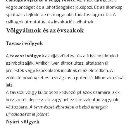
végtelenséget és a lehetőségeket jelképezi. Ez az álomkép
spirituális fejlődésre és magasabb tudatosságra utal. A
csillagok útmutatást és inspirációt adhatnak.
Völgyálmok és az évszakok
Tavaszi völgyek
A
tavaszi völgyek
az újjászületést és a friss kezdeteket
szimbolizálják. Amikor ilyen álmot látsz, általában új
projektek vagy kapcsolatok indulnak el az életedben. A
zöldellő növényzet és a virágzás a potenciál kibontakozását
jelzi.
A tavaszi völgy különösen kedvező jel azok számára, akik
hosszú téli depresszió vagy nehéz időszak után vágynak
változásra.
A természet ébredése a belső energiák
újraéledését is jelenti.
Nyári völgyek