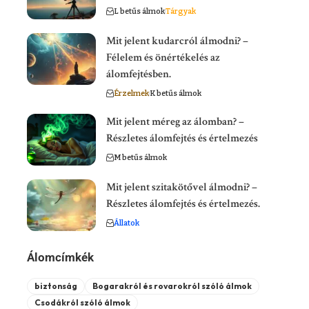
L betűs álmok
Tárgyak
Mit jelent kudarcról álmodni? –
Félelem és önértékelés az
álomfejtésben.
Érzelmek
K betűs álmok
Mit jelent méreg az álomban? –
Részletes álomfejtés és értelmezés
M betűs álmok
Mit jelent szitakötővel álmodni? –
Részletes álomfejtés és értelmezés.
Állatok
Álomcímkék
biztonság
Bogarakról és rovarokról szóló álmok
Csodákról szóló álmok