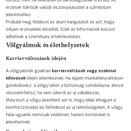
hordoz, mint ha békésnek és barátságosnak érezted. Az
érzések tükrözik valódi viszonyulásodat a szimbólum
jelentéséhez.
Próbáld meg felidézni az álom hangulatát és azt, hogy
milyen érzésekkel ébredtél. Ezek az információk kulcsot
adhatnak a személyes értelmezéshez.
Völgyálmok és élethelyzetek
Karrierváltozások idején
A völgyálmok gyakran
karrierváltások vagy szakmai
kihívások
idején jelentkeznek. Ha éppen munkahelyváltáson
gondolkodsz, a völgy lehet a biztonság szimbóluma, ahová
visszatérhetsz, ha nem sikerül az új vállalkozás.
Másrészt a völgy jelentheti azt is, hogy ideje elhagyni a
komfortzónádat és felfedezni az új lehetőségeket. A völgy
falai ugyanis nemcsak védelmet, hanem korlátokat is
jelenthetnek.