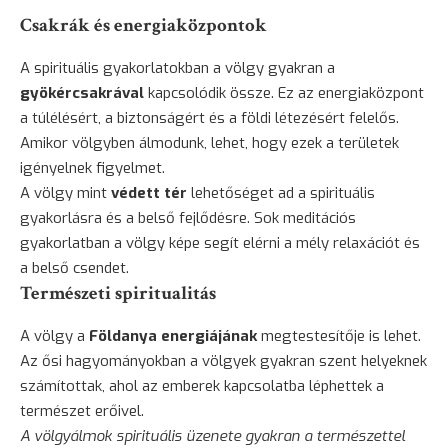
Csakrák és energiaközpontok
A spirituális gyakorlatokban a völgy gyakran a
gyökércsakrával
kapcsolódik össze. Ez az energiaközpont
a túlélésért, a biztonságért és a földi létezésért felelős.
Amikor völgyben álmodunk, lehet, hogy ezek a területek
igényelnek figyelmet.
A völgy mint
védett tér
lehetőséget ad a spirituális
gyakorlásra és a belső fejlődésre. Sok meditációs
gyakorlatban a völgy képe segít elérni a mély relaxációt és
a belső csendet.
Természeti spiritualitás
A völgy a
Földanya energiájának
megtestesítője is lehet.
Az ősi hagyományokban a völgyek gyakran szent helyeknek
számítottak, ahol az emberek kapcsolatba léphettek a
természet erőivel.
A völgyálmok spirituális üzenete gyakran a természettel