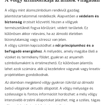
A völgy mint álomszimbólum rendkívül gazdag
jelentéstartalommal rendelkezik. Alapvetően a
védelem és
biztonság
érzését közvetíti, hiszen a völgyek
természetüknél fogva körülzárt, védett területek. Ez
különösen akkor releváns, ha az álmodó életében
bizonytalanság vagy stressz van jelen.
A völgy szintén kapcsolódhat a
női princípiumhoz és a
befogadó energiához
. A mélyedés, amely magába öleli a
vizeket és termékeny földet, gyakran az anyaméh
szimbólumaként is értelmezhető. Ez különösen jelentős
lehet azok számára, akik új kezdetekre vágynak vagy kreatív
projektekben gondolkodnak.
Az álomban megjelenő völgy gyakran tükrözi az álmodó
belső világának aktuális állapotát.
A völgy mélysége és
szélessége is fontos információt hordozhat: a mély völgy
intenzívebb érzelmi állapotokat jelezhet, míg a széles, tágas