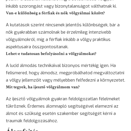
inkább szorongást vagy bizonytalanságot válthatnak ki.
Van-e különbség a férfiak és nők völgyálmai között?
A kutatások szerint nincsenek jelentős különbségek, bár a
nők gyakrabban számolnak be érzelmileg intenzívebb
völgyálmokról, míg a férfiak inkább a völgy praktikus
aspektusaira összpontosítanak.
Lehet-e tudatosan befolyásolni a völgyálmokat?
A lucid álmodás technikáival bizonyos mértékig igen. Ha
felismered, hogy álmodsz, megpróbálhatod megváltoztatni
a völgy jellemzőit vagy mélyebben felfedezni a környezetet.
Mit tegyek, ha ijesztő völgyálmom van?
Az ijesztő völgyálmok gyakran feldolgozatlan félelmeket
tükröznek. Érdemes álomnapló segítségével elemezni az
álmot és szükség esetén szakember segítségét kérni a
traumák feldolgozásához.