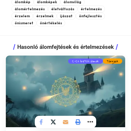
álomkép
álomképek
álomvilág
álomértelmezés
életváltozás
értelmezés
érzelem
érzelmek
íjászat
önfejlesztés
önismeret
önértékelés
Hasonló álomfejtések és értelmezések
C-Cs betűs álmok
Tárgyak