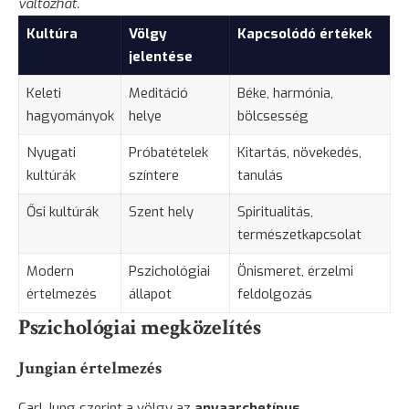
változhat.
Kultúra
Völgy
Kapcsolódó értékek
jelentése
Keleti
Meditáció
Béke, harmónia,
hagyományok
helye
bölcsesség
Nyugati
Próbatételek
Kitartás, növekedés,
kultúrák
színtere
tanulás
Ősi kultúrák
Szent hely
Spiritualitás,
természetkapcsolat
Modern
Pszichológiai
Önismeret, érzelmi
értelmezés
állapot
feldolgozás
Pszichológiai megközelítés
Jungian értelmezés
Carl Jung szerint a völgy az
anyaarchetípus