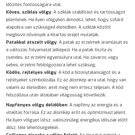
időzítés fontosságára utal.
Köves, sziklás völgy
: A sziklák stabilitást és tartósságot
jelentenek. Ha ilyen völgyben álmodsz, lehet, hogy szilárd
alapokra van szükséged életedben. A sziklák között
megbúvó növények a kitartás erejét mutatják.
Patakkal átszelt völgy
: A patak az érzelmek áramlását és
a változás folyamatát jelképezi. Ha a patak tiszta és
csendes, ez érzelmi egyensúlyra utal. Ha zavaros vagy
sebes, érzelmi feldolgozásra lehet szükség.
Ködös, rejtélyes völgy
: A köd a bizonytalanságot és a
rejtélyeket szimbolizálja. Ez az álomkép arra utal, hogy van
valami az életedben, amit még nem értesz teljesen. A köd
felszállása után általában világosság következik.
Napfényes völgy délidőben
: A napfény az energia és a
vitalitás forrása. Ez az álomkép erőt és optimizmust jelent.
Ha ilyen völgyet látsz, valószínűleg energikus időszak előtt
állsz, tele lehetőségekkel.
Csillagos éjszaka a völgy felett
: Az éjszakai égbolt a