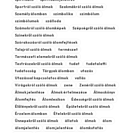
Sportról szóló álmok
Szakmákról szóló álmok
Személy álomban
szimbolika
szimbólum
szimbólumok
szálloda
Számokról szóló álomképek
Szépségről szóló álmok
Színekről szóló álmok
Szórakozásról szóló álomfejtések
Talajról szóló álmok
természet
Természeti elemekről szóló álmok
Testrészekről szóló álmok
tudat
tudatalatti
tudatosság
Tárgyak álomban
utazás
Utazással kapcsolatos álmok
vallás
Virágokról szóló álmok
zene
Zenéről szóló álmok
Álmok jelentése
Álmok értelmezése
Álmoskönyv
Álomfejtés
Álomlexikon
Édességről szóló álmok
Élőlényekről szóló álmok
Épületekről szóló álmok
Érzelem álomban
Ételekről szóló álmok
Ünnepekről szóló álmok
állatok
álmok
álom
álomjelentés
álom jelentése
álomkutatás