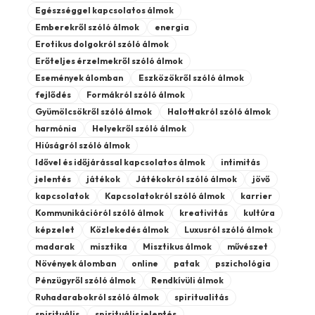
Egészséggel kapcsolatos álmok
Emberekről szóló álmok
energia
Erotikus dolgokról szóló álmok
Erőteljes érzelmekről szóló álmok
Események álomban
Eszközökről szóló álmok
fejlődés
Formákról szóló álmok
Gyümölcsökről szóló álmok
Halottakról szóló álmok
harmónia
Helyekről szóló álmok
Hiúságról szóló álmok
Idővel és időjárással kapcsolatos álmok
intimitás
jelentés
játékok
Játékokról szóló álmok
jövő
kapcsolatok
Kapcsolatokról szóló álmok
karrier
Kommunikációról szóló álmok
kreativitás
kultúra
képzelet
Közlekedés álmok
Luxusról szóló álmok
madarak
misztika
Misztikus álmok
művészet
Növények álomban
online
patak
pszichológia
Pénzügyről szóló álmok
Rendkívüli álmok
Ruhadarabokról szóló álmok
spiritualitás
spirituális
spirituális jelentés