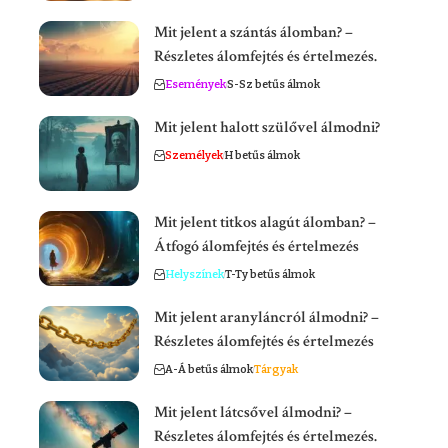
Mit jelent a szántás álomban? –
Részletes álomfejtés és értelmezés.
Események
S-Sz betűs álmok
Mit jelent halott szülővel álmodni?
Személyek
H betűs álmok
Mit jelent titkos alagút álomban? –
Átfogó álomfejtés és értelmezés
Helyszínek
T-Ty betűs álmok
Mit jelent aranyláncról álmodni? –
Részletes álomfejtés és értelmezés
A-Á betűs álmok
Tárgyak
Mit jelent látcsővel álmodni? –
Részletes álomfejtés és értelmezés.