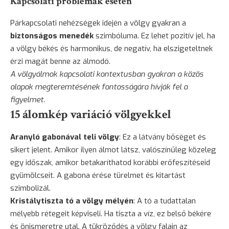
Kapcsolati problémák esetén
Párkapcsolati nehézségek idején a völgy gyakran a
biztonságos menedék
szimbóluma. Ez lehet pozitív jel, ha
a völgy békés és harmonikus, de negatív, ha elszigeteltnek
érzi magát benne az álmodó.
A völgyálmok kapcsolati kontextusban gyakran a közös
alapok megteremtésének fontosságára hívják fel a
figyelmet.
15 álomkép variáció völgyekkel
Aranyló gabonával teli völgy
: Ez a látvány bőséget és
sikert jelent. Amikor ilyen álmot látsz, valószínűleg közeleg
egy időszak, amikor betakaríthatod korábbi erőfeszítéseid
gyümölcseit. A gabona érése türelmet és kitartást
szimbolizál.
Kristálytiszta tó a völgy mélyén
: A tó a tudattalan
mélyebb rétegeit képviseli. Ha tiszta a víz, ez belső békére
és önismeretre utal. A tükröződés a völgy falain az