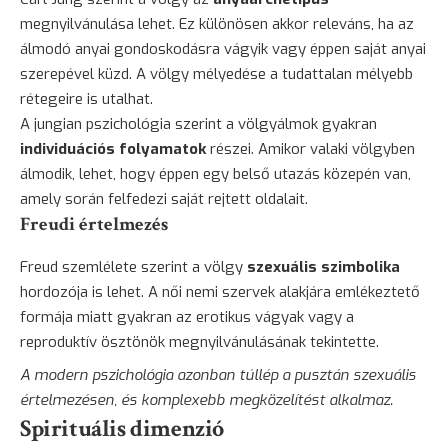
megnyilvánulása lehet. Ez különösen akkor releváns, ha az
álmodó anyai gondoskodásra vágyik vagy éppen saját anyai
szerepével küzd. A völgy mélyedése a tudattalan mélyebb
rétegeire is utalhat.
A jungian pszichológia szerint a völgyálmok gyakran
individuációs folyamatok
részei. Amikor valaki völgyben
álmodik, lehet, hogy éppen egy belső utazás közepén van,
amely során felfedezi saját rejtett oldalait.
Freudi értelmezés
Freud szemlélete szerint a völgy
szexuális szimbolika
hordozója is lehet. A női nemi szervek alakjára emlékeztető
formája miatt gyakran az erotikus vágyak vagy a
reproduktív ösztönök megnyilvánulásának tekintette.
A modern pszichológia azonban túllép a pusztán szexuális
értelmezésen, és komplexebb megközelítést alkalmaz.
Spirituális dimenzió