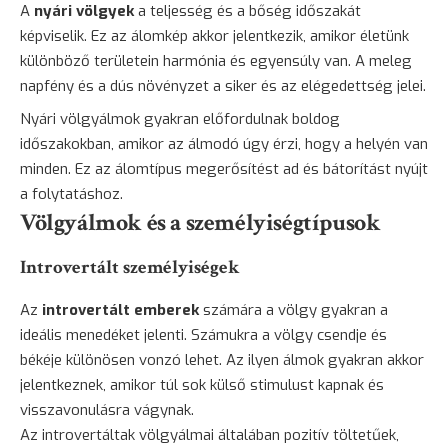
A
nyári völgyek
a teljesség és a bőség időszakát
képviselik. Ez az álomkép akkor jelentkezik, amikor életünk
különböző területein harmónia és egyensúly van. A meleg
napfény és a dús növényzet a siker és az elégedettség jelei.
Nyári völgyálmok gyakran előfordulnak boldog
időszakokban, amikor az álmodó úgy érzi, hogy a helyén van
minden. Ez az álomtípus megerősítést ad és bátorítást nyújt
a folytatáshoz.
Völgyálmok és a személyiségtípusok
Introvertált személyiségek
Az
introvertált emberek
számára a völgy gyakran a
ideális menedéket jelenti. Számukra a völgy csendje és
békéje különösen vonzó lehet. Az ilyen álmok gyakran akkor
jelentkeznek, amikor túl sok külső stimulust kapnak és
visszavonulásra vágynak.
Az introvertáltak völgyálmai általában pozitív töltetűek,