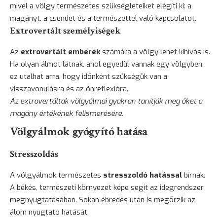
mivel a völgy természetes szükségleteiket elégíti ki: a
magányt, a csendet és a természettel való kapcsolatot.
Extrovertált személyiségek
Az
extrovertált emberek
számára a völgy lehet kihívás is.
Ha olyan álmot látnak, ahol egyedül vannak egy völgyben,
ez utalhat arra, hogy időnként szükségük van a
visszavonulásra és az önreflexióra.
Az extrovertáltak völgyálmai gyakran tanítják meg őket a
magány értékének felismerésére.
Völgyálmok gyógyító hatása
Stresszoldás
A völgyálmok természetes
stresszoldó hatással
bírnak.
A békés, természeti környezet képe segít az idegrendszer
megnyugtatásában. Sokan ébredés után is megőrzik az
álom nyugtató hatását.