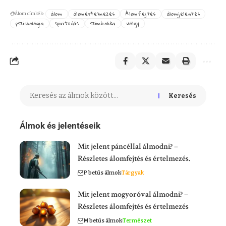
álom
álomértelmezés
Álomfejtés
álomjelentés
Álom címkék:
pszichológia
spirituális
szimbolika
völgy
Keresés
Álmok és jelentéseik
Mit jelent páncéllal álmodni? –
Részletes álomfejtés és értelmezés.
P betűs álmok
Tárgyak
Mit jelent mogyoróval álmodni? –
Részletes álomfejtés és értelmezés
M betűs álmok
Természet