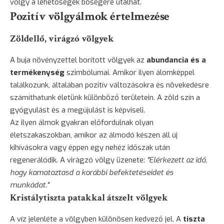
völgy a lehetőségek bőségére utalhat.
Pozitív völgyálmok értelmezése
Zöldellő, virágzó völgyek
A buja növényzettel borított völgyek az
abundancia és a
termékenység
szimbólumai. Amikor ilyen álomképpel
találkozunk, általában pozitív változásokra és növekedésre
számíthatunk életünk különböző területein. A zöld szín a
gyógyulást és a megújulást is képviseli.
Az ilyen álmok gyakran előfordulnak olyan
életszakaszokban, amikor az álmodó készen áll új
kihívásokra vagy éppen egy nehéz időszak után
regenerálódik. A virágzó völgy üzenete:
"Elérkezett az idő,
hogy kamatoztasd a korábbi befektetéseidet és
munkádat."
Kristálytiszta patakkal átszelt völgyek
A víz jelenléte a völgyben különösen kedvező jel. A
tiszta