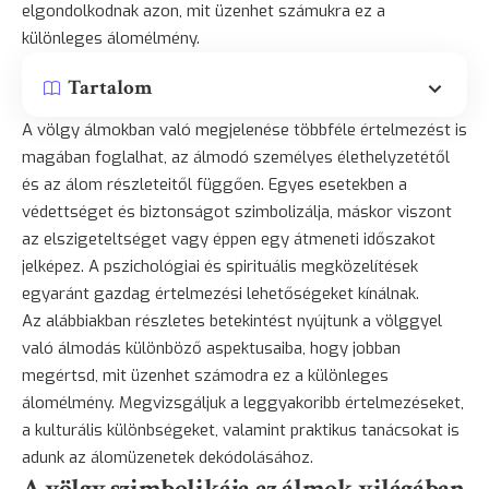
elgondolkodnak azon, mit üzenhet számukra ez a
különleges álomélmény.
Tartalom
A völgy álmokban való megjelenése többféle értelmezést is
magában foglalhat, az álmodó személyes élethelyzetétől
és az álom részleteitől függően. Egyes esetekben a
védettséget és biztonságot szimbolizálja, máskor viszont
az elszigeteltséget vagy éppen egy átmeneti időszakot
jelképez. A pszichológiai és spirituális megközelítések
egyaránt gazdag értelmezési lehetőségeket kínálnak.
Az alábbiakban részletes betekintést nyújtunk a völggyel
való álmodás különböző aspektusaiba, hogy jobban
megértsd, mit üzenhet számodra ez a különleges
álomélmény. Megvizsgáljuk a leggyakoribb értelmezéseket,
a kulturális különbségeket, valamint praktikus tanácsokat is
adunk az álomüzenetek dekódolásához.
A völgy szimbolikája az álmok világában