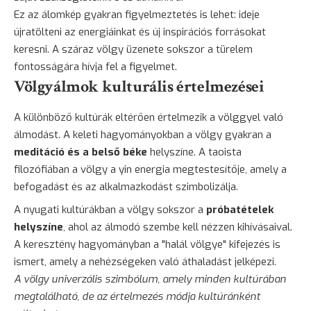
Ez az álomkép gyakran figyelmeztetés is lehet: ideje
újratölteni az energiáinkat és új inspirációs forrásokat
keresni. A száraz völgy üzenete sokszor a türelem
fontosságára hívja fel a figyelmet.
Völgyálmok kulturális értelmezései
A különböző kultúrák eltérően értelmezik a völggyel való
álmodást. A keleti hagyományokban a völgy gyakran a
meditáció és a belső béke
helyszíne. A taoista
filozófiában a völgy a yin energia megtestesítője, amely a
befogadást és az alkalmazkodást szimbolizálja.
A nyugati kultúrákban a völgy sokszor a
próbatételek
helyszíne
, ahol az álmodó szembe kell nézzen kihívásaival.
A keresztény hagyományban a "halál völgye" kifejezés is
ismert, amely a nehézségeken való áthaladást jelképezi.
A völgy univerzális szimbólum, amely minden kultúrában
megtalálható, de az értelmezés módja kultúránként