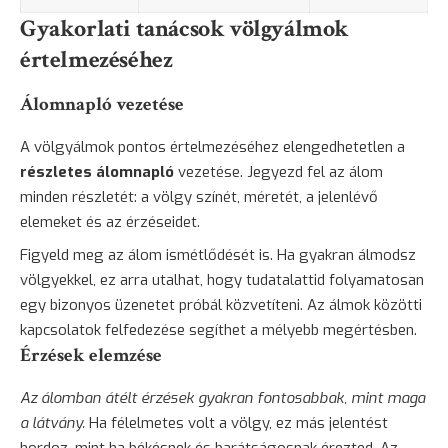
Gyakorlati tanácsok völgyálmok
értelmezéséhez
Álomnapló vezetése
A völgyálmok pontos értelmezéséhez elengedhetetlen a
részletes álomnapló
vezetése. Jegyezd fel az álom
minden részletét: a völgy színét, méretét, a jelenlévő
elemeket és az érzéseidet.
Figyeld meg az álom ismétlődését is. Ha gyakran álmodsz
völgyekkel, ez arra utalhat, hogy tudatalattid folyamatosan
egy bizonyos üzenetet próbál közvetíteni. Az álmok közötti
kapcsolatok felfedezése segíthet a mélyebb megértésben.
Érzések elemzése
Az álomban átélt érzések gyakran fontosabbak, mint maga
a látvány.
Ha félelmetes volt a völgy, ez más jelentést