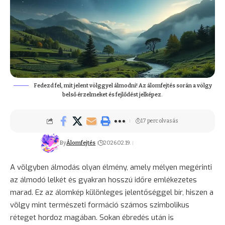
Fedezd fel, mit jelent völggyel álmodni! Az álomfejtés során a völgy
belső érzelmeket és fejlődést jelképez.
17 perc olvasás
By
Álomfejtés
2026.02.19.
A völgyben álmodás olyan élmény, amely mélyen megérinti
az álmodó lelkét és gyakran hosszú időre emlékezetes
marad. Ez az álomkép különleges jelentőséggel bír, hiszen a
völgy mint természeti formáció számos szimbolikus
réteget hordoz magában. Sokan ébredés után is