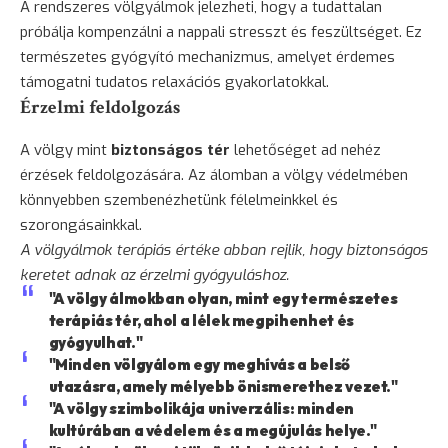
A rendszeres völgyálmok jelezheti, hogy a tudattalan
próbálja kompenzálni a nappali stresszt és feszültséget. Ez
természetes gyógyító mechanizmus, amelyet érdemes
támogatni tudatos relaxációs gyakorlatokkal.
Érzelmi feldolgozás
A völgy mint
biztonságos tér
lehetőséget ad nehéz
érzések feldolgozására. Az álomban a völgy védelmében
könnyebben szembenézhetünk félelmeinkkel és
szorongásainkkal.
A völgyálmok terápiás értéke abban rejlik, hogy biztonságos
keretet adnak az érzelmi gyógyuláshoz.
"A völgy álmokban olyan, mint egy természetes
terápiás tér, ahol a lélek megpihenhet és
gyógyulhat."
"Minden völgyálom egy meghívás a belső
utazásra, amely mélyebb önismerethez vezet."
"A völgy szimbolikája univerzális: minden
kultúrában a védelem és a megújulás helye."