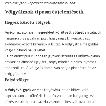
való mélyebb kapcsolat kialakítására buzdít.
Völgyálmok típusai és jelentéseik
Hegyek közötti völgyek
Amikor az álomban
hegyekkel körülvett völgyben
találjuk
magunkat, ez gyakran jelzi, hogy nagy kihívások vagy
akadályok között keressük a kiutat. A völgy itt a megoldás
vagy a pihenő helye lehet.
Ez az álomtípus különösen gyakori stresszes időszakokban,
amikor az álmodó úgy érzi, hogy minden oldalról nyomás
nehezedik rá. A völgy üzenete: van hely a pihenésre és az
erőgyűjtésre.
Folyó völgye
A
folyóvölgyek
az élet folyásával és az idővel való
kapcsolatunkat tükrözik. Ha a folyó lassan kanyarog, ez a
békés életritmusra utal. Ha viszont sebes, változásokra és