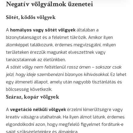
Negatív völgyálmok üzenetei
Sötét, ködös völgyek
A
homályos vagy sötét völgyek
általában a
bizonytalanságot és a félelmet tükrözik. Amikor ilyen
álomképpel találkozunk, érdemes megvizsgálni, milyen
területeken érezzük magunkat elveszettnek vagy
tanácstalannak az életünkben.
A sötét völgy nem feltétlenül rossz ómen – sokszor csak
jelzi, hogy ideje szembenézni bizonyos kihívásokkal.
Ez lehet
egy átmeneti állapot, amely után nagyobb tisztánlátás és
bölcsesség következik.
Száraz, kopár völgyek
A
vegetáció nélküli völgyek
érzelmi kimerültségre vagy
kreatív válságra utalhatnak. Ha ilyen álmot látunk, érdemes
elgondolkodni azon, hogy megfelelő figyelmet fordítunk-e
saját szükségleteinkre és álmainkra.