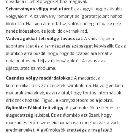
olvadása új lehetőségeket hoz magával.
Szivárványos völgy eső után
: Ez az egyik legpozitívabb
völgyálom. A szivárvány reményt és ígéretet jelent nehéz
idők után. Ha ilyen álmot látsz, valószínűleg túl vagy egy
nehéz időszakon, és jobb idők várnak rád.
Vadvirágokkal teli völgy tavasszal
: A vadvirágok a
spontaneitást és a természetes szépséget képviselik. Ez az
álomkép arra buzdít, hogy engedd szabadjára kreatív
oldaladat és ne félj az újdonságoktól. A tavasz az
újjászületés szimbóluma.
Csendes völgy madárdalokkal
: A madárdal a
kommunikáció és az üzenetek szimbóluma. Ha völgyedben
madarak énekelnek, ez arra utal, hogy fontos információk
érkeznek hozzád. Figyelj a környezetedre és a jelekre.
Gyümölcsfákkal teli völgy
: A gyümölcsök a siker és az
elégedettség jelképei. Ez az álomkép azt üzeni, hogy
munkád és erőfeszítéseid hamarosan meghozzák a várt
eredményeket. A gyümölcsök érettsége a megfelelő