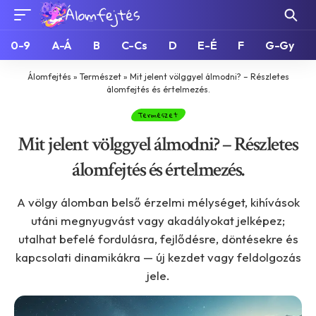
0-9
A-Á
B
C-Cs
D
E-É
F
G-Gy
Álomfejtés
»
Természet
»
Mit jelent völggyel álmodni? – Részletes
álomfejtés és értelmezés.
Természet
Mit jelent völggyel álmodni? – Részletes
álomfejtés és értelmezés.
A völgy álomban belső érzelmi mélységet, kihívások
utáni megnyugvást vagy akadályokat jelképez;
utalhat befelé fordulásra, fejlődésre, döntésekre és
kapcsolati dinamikákra — új kezdet vagy feldolgozás
jele.