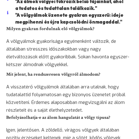
"Az álmok völgyei tükrözik belső tájainkat, ahol
a tudatos és tudattalan találkozik."
"A völgyálmok üzenete gyakran egyszerű: ideje
megpihenni és újra kapcsolódni önmagaddal."
Milyen gyakran fordulnak elő völgyálmok?
A völgyálmok gyakorisága egyénenként változik, de
általában stresszes időszakokban vagy nagy
életváltozások előtt gyakoribbak. Sokan havonta egyszer-
kétszer álmodnak völgyekkel.
Mit jelent, ha rendszeresen völgyről álmodom?
A visszatérő völgyálmok általában arra utalnak, hogy
tudatalattid folyamatosan egy bizonyos üzenetet próbál
közvetíteni. Érdemes alaposabban megvizsgálni az álom
részleteit és a saját élethelyzetedet.
Befolyásolhatja-e az álom hangulatát a völgy típusa?
Igen, jelentősen. A zöldellő, virágos völgyek általában
pozitív érzéseket keltenek, míg a sötét, ködös völgyek