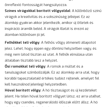
önreflexió fontosságát hangsúlyozza.
Színes virágokkal borított völgyoldal
: A különböző színű
virágok a kreativitás és a sokszínűség jelképei. Ez az
álomkép gyakran akkor jelentkezik, amikor új ötletek és
inspiráció áramlik beléd. A virágok illatát is érezni az
álomban különösen jó jel.
Felhőkkel teli völgy
: A felhős völgy átmeneti állapotot
jelez. Lehet, hogy éppen egy döntési helyzetben vagy, és
még nem látod tisztán az utat. A felhők elmúlása után
általában tisztább lesz a helyzet.
Ősi romokkal teli völgy
: A romok a múltat és a
tanulságokat szimbolizálják. Ez az álomkép arra utal, hogy
korábbi tapasztalataid értékes tudást rejtenek, amelyet fel
kell használnod jelenlegi helyzetedben.
Hóval borított völgy
: A hó tisztaságot és új kezdeteket
jelent. Ha télen hóval borított völgyet látsz, ez arra utalhat,
hogy egy csendes, regenerálódó időszak előtt állsz. A hó